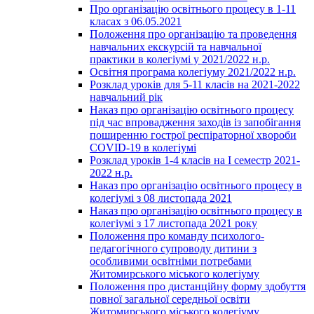
Про організацію освітнього процесу в 1-11
класах з 06.05.2021
Положення про організацію та проведення
навчальних екскурсій та навчальної
практики в колегіумі у 2021/2022 н.р.
Освітня програма колегіуму 2021/2022 н.р.
Розклад уроків для 5-11 класів на 2021-2022
навчальний рік
Наказ про організацію освітнього процесу
під час впровадження заходів із запобігання
поширенню гострої респіраторної хвороби
COVID-19 в колегіумі
Розклад уроків 1-4 класів на І семестр 2021-
2022 н.р.
Наказ про організацію освітнього процесу в
колегіумі з 08 листопада 2021
Наказ про організацію освітнього процесу в
колегіумі з 17 листопада 2021 року
Положення про команду психолого-
педагогічного супроводу дитини з
особливими освітніми потребами
Житомирського міського колегіуму
Положення про дистанційну форму здобуття
повної загальної середньої освіти
Житомирського міського колегіуму