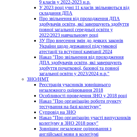
9 класів у 2022-2023 н.р.
У 2023 році учні 11 класів звільняються від
складання ДПА
Про звільнення від проходження ДПА
здобувачів освіти, які завершують здобуття
повної загальної середньої освіти у
2022/2023 навчальному році
ЗУ Про внесення змін до деяких законів
України щодо державної підсумкової
атестації та вступної кампанії 2024
Наказ "Про звільнення від проходження
ДПА здобувачів освіти, які завершують
здобуття початкової, базової та повної
загальної освіти у 2023/2024 н.р."
ЗНО/НМТ
Реєстрація учасників зовнішнього
незалежного оцінювання 2018
Особливості проведення ЗНО у 2018 році
Наказ "Про організацію роботи пункту
тестування на базі колегіуму"
Супровід на ЗНО
Наказ "Про організацію участі випускників
колегіуму в ЗНО 2018 року"
Зовнішнє незалежне оцінювання з
англійської мови в колегіумі