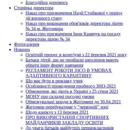
Благодійна допомога
Сторінка директора
Наказ про призначення Надії Стойкової у період
дії воєнного стану
Наказ про виконання обов'язків директора ліцею
№ 34 м. Житомира
Наказ про призначення Інни Кравчук на посаду
директора ліцею № 34
Фотогалерея
Новини
Освітній процес в колегіумі з 22 березня 2021 року
Батьки дітей, що не пройшли щеплення мають
обрати іншу форму навчання
РЕГЛАМЕНТ РОБОТИ ЗЗСО В УМОВАХ
АДАПТИВНОГО КАРАНТИНУ
Що має бути в рюкзаку учня
Особливості проведення пробного ЗНО-2021
Обмеження, які діють в Україні з 25 січня 2021
МОНУ про складні погодні умови
Обмежувальні заходи в Житомирі до 30.04.2021
Житомир перебуватиме у "червоній" зоні
Щодо канікул з 13 березня 2021
ПРО ВИКОРИСТАННЯ СПОРТИВНИХ
МАЙДАНЧИКІВ ЗАКЛАДУ ОСВІТИ
До уваги батьків майбутніх першокласників