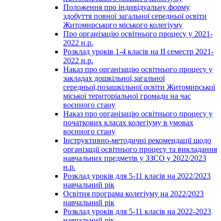
Положення про індивідуальну форму
здобуття повної загальної середньої освіти
Житомирського міського колегіуму
Про організацію освітнього процесу у 2021-
2022 н.р.
Розклад уроків 1-4 класів на ІІ семестр 2021-
2022 н.р.
Наказ про організацію освітнього процесу у
закладах дошкільної,загальної
середньої,позашкільної освіти Житомирської
міської територіальної громади на час
воєнного стану
Наказ про організацію освітнього процесу у
початкових класах колегіуму в умовах
воєнного стану
Інструктивно-методичні рекомендації щодо
організації освітнього процесу та викладання
навчальних предметів у ЗЗСО у 2022/2023
н.р.
Розклад уроків для 5-11 класів на 2022/2023
навчальний рік
Освітня програма колегіуму на 2022/2023
навчальний рік
Розклад уроків для 5-11 класів на 2022-2023
навчальний рік