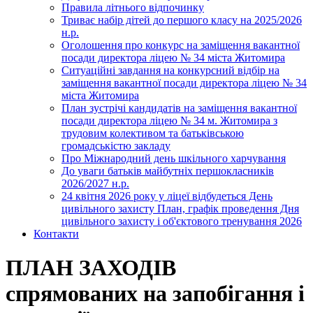
Правила літнього відпочинку
Триває набір дітей до першого класу на 2025/2026
н.р.
Оголошення про конкурс на заміщення вакантної
посади директора ліцею № 34 міста Житомира
Ситуаційні завдання на конкурсний відбір на
заміщення вакантної посади директора ліцею № 34
міста Житомира
План зустрічі кандидатів на заміщення вакантної
посади директора ліцею № 34 м. Житомира з
трудовим колективом та батьківською
громадськістю закладу
Про Міжнародний день шкільного харчування
До уваги батьків майбутніх першокласників
2026/2027 н.р.
24 квітня 2026 року у ліцеї відбудеться День
цивільного захисту План, графік проведення Дня
цивільного захисту і об'єктового тренування 2026
Контакти
ПЛАН ЗАХОДІВ
спрямованих на запобігання і