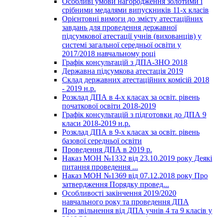
Особливі умови нагородження золотими і
срібними медалями випускників 11-х класів
Орієнтовні вимоги до змісту атестаційних
завдань для проведення державної
підсумкової атестації учнів (вихованців) у
системі загальної середньої освіти у
2017/2018 навчальному році
Графік консультацій з ДПА-ЗНО 2018
Державна підсумкова атестація 2019
Склад державних атестаційних комісій 2018
- 2019 н.р.
Розклад ДПА в 4-х класах за освіт. рівень
початкової освіти 2018-2019
Графік консультацій з підготовки до ДПА 9
класи 2018-2019 н.р.
Розклад ДПА в 9-х класах за освіт. рівень
базової середньої освіти
Проведення ДПА в 2019 р.
Наказ МОН №1332 від 23.10.2019 року Деякі
питання проведення ...
Наказ МОН №1369 від 07.12.2018 року Про
затвердження Порядку провед...
Особливості закінчення 2019/2020
навчального року та проведення ДПА
Про звільнення від ДПА учнів 4 та 9 класів у