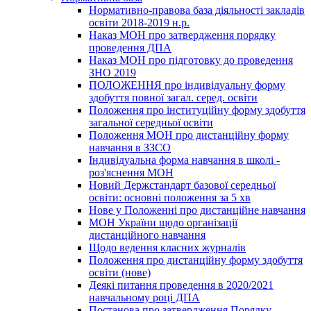
Нормативно-правова база діяльності закладів
освіти 2018-2019 н.р.
Наказ МОН про затвердження порядку
проведення ДПА
Наказ МОН про підготовку до проведення
ЗНО 2019
ПОЛОЖЕННЯ про індивідуальну форму
здобуття повної загал. серед. освіти
Положення про інституційну форму здобуття
загальної середньої освіти
Положення МОН про дистанційну форму
навчання в ЗЗСО
Індивідуальна форма навчання в школі -
роз'яснення МОН
Новий Держстандарт базової середньої
освіти: основні положення за 5 хв
Нове у Положенні про дистанційне навчання
МОН України щодо організації
дистанційного навчання
Щодо ведення класних журналів
Положення про дистанційну форму здобуття
освіти (нове)
Деякі питання проведення в 2020/2021
навчальному році ДПА
Постанова про затвердження Порядку