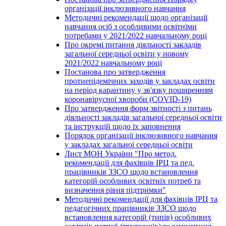
організації інклюзивного навчання
Методичні рекомендації щодо організації
навчання осіб з особливими освітніми
потребами у 2021/2022 навчальному році
Про окремі питання діяльності закладів
загальної середньої освіти у новому
2021/2022 навчальному році
Постанова про затвердження
протиепідемічних заходів у закладах освіти
на період карантину у зв'язку поширенням
коронавірусної хвороби (COVID-19)
Про затвердження форм звітності з питань
діяльності закладів загальної середньої освіти
та інструкцій щодо їх заповнення
Порядок організації інклюзивного навчання
у закладах загальної середньої освіти
Лист МОН України "Про метод.
рекомендації для фахівців ІРЦ та пед.
працівників ЗЗСО щодо встановлення
категорій особливих освітніх потреб та
визначення рівня підтримки"
Методичні рекомендації для фахівців ІРЦ та
педагогічних працівників ЗЗСО щодо
встановлення категорій (типів) особливих