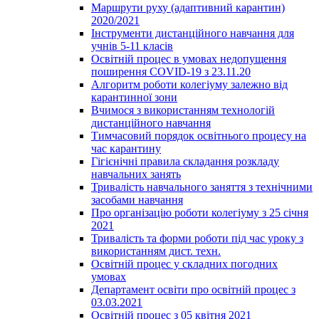
Маршрути руху (адаптивний карантин)
2020/2021
Інструменти дистанційного навчання для
учнів 5-11 класів
Освітній процес в умовах недопущення
поширення COVID-19 з 23.11.20
Алгоритм роботи колегіуму залежно від
карантинної зони
Вчимося з використанням технологій
дистанційного навчання
Тимчасовий порядок освітнього процесу на
час карантину
Гігієнічні правила складання розкладу
навчальних занять
Тривалість навчального заняття з технічними
засобами навчання
Про організацію роботи колегіуму з 25 січня
2021
Тривалість та форми роботи під час уроку з
використанням дист. техн.
Освітній процес у складних погодних
умовах
Департамент освіти про освітній процес з
03.03.2021
Освітній процес з 05 квітня 2021