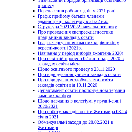
Тимчасовий порядок організації освітнього
процесу
Перенесення робочих днів у 2021 році
Графік прийому батьків членами
адміністрації колегіуму в 21/22 н.р.
Структура 2021/2022 навчального року
Про проведення експрес-діагностики
працівників закладів освіти
Графік чергування класних керівників у
вересні-жовтні 2021р.
Навчання у період виборів (жовтень 2020)
Про освітній процес з 02 листопада 2020 в
закладах освіти міста
Щодо освітнього процесу з 23.11.2020
Про відвідування учнями закладів освіти
Про відвідування здобувачами освіти
закладів освіти від 10.11.2020
Департамент освіти пропонує нові терміни
зимових канікул
Щодо навчання в колегіумі у грудні-січні
2020/2021
Про роботу закладів освіти Житомира 08-24
січня 2021
Обмежувальні заходи до 28.02.2021 в
Житомирі