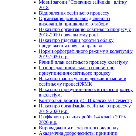
Мовні загони "Сонячних зайчиків" влітку
2018
Відновлення освітнього процессу
Організація дозвіллєвої діяльності
вихованців пришкільного табору
Наказ про організацію освітнього процесу у
2018-2019 навчальному році
Наказ про підсумки роботи з обліку
продовження навч. та працевл.
Норми орфографічного режиму в колегіумі у
2019-2020 н.р.
Річний план освітнього процесу колегіуму
Розпорядження міського голови про
призупинення освітнього процесу
Наказ про застосування державної мови в
освітньому процесі ЖМК
Наказ про призупинення освітнього процесу
в колегіумі
Контрольні роботи у 5-11 класах за І семестр
Наказ про організацію освітнього процесу у
2019-2020 н.р.
Графік контрольних робіт 1-4 класів 2019-
2020 н.р.
Впровадження електронного журналу
Академічна доброчесність: принципи