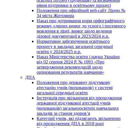
освітніх потреб (труднощів) та визначення
рівня підтримки в освітньому процесі
Положення про офіційний веб-сайт Ліцею №
34 міста Житомира
Наказ про дотримання норм орфографічного
режиму, єдиних вимог до усного і писемного
мовлення в ліцеї, вимог щодо ведення
ділової документації в 2023/2024 н.р.
Нормативне забезпечення освітнього
процесу в закладах загальної середньої
освіти у 2024/2025 н.р.
Наказ Міністерства освіти і науки України
від 02 серпня 2024 Р. № 1093 «Про
затвердження рекомендацій щодо
оцінювання результатів навчання»
ДПА
Положення про державну підсумкову
атестацію учнів (вихованців) у системі
загальної середньої освіти
Інструкція про звільнення від проходження
державної підсумкової атестації учнів
(вихованців) загальноосвітніх навчальних
закладів за станом здоров’я
Категорії учнів, які підлягають звільненню
від проходження ДПА в 2018 році