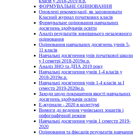
класів у 2018-2019 н.р.
ФОРМУВАЛЬНЕ ОЦІНЮВАННЯ
Оновлені рекомендації, як заповнювати
Класний журнал початкових класів
Формувальне оцінювання навчальних
досягнень здобувачів освіти
Аналіз результатів зовнішнього незалежного
оцінювання
Оцінювання навчальних досягнень учнів 5-
11 класів
Навчальні досягнення унів початкової щколи
у І семетрі 2018-2019н.р.
Аналіз ЗНО та ДПА 2019 року
Навчальні досягнення учнів 1-4 класів у
2018-2019н.р.
Навчальні досягнення унів 1-4 класів за І
семестр 2019-2020н.р.
Заходи щодо покращення якості навчальних
досягнень здобувачів освіти
Е-журнали - 2020 в колегіумі
Вимоги до ведення учнівських зошитів і
орфографічний режим
Навчальні досягнення учнів 1 семестр 2019-
2020
Оцінювання та фіксація результатів навчання