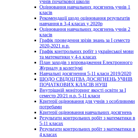
учнів початкової школи
Оцінювання навчальних досягнень учнів 1
класів
Рекомендації щодо оцінювання результатів
навчання в 3-4 класах у 2020р
Оцінювання навчальних досягнень учнів 2
класів
Графік проведення зрізів знань за І семестр
2020-2021 н.р.
Графік контрольних робіт з української мови
та математики у 4-х класах
План заходів з впровадження Електронного
Журналу в колегіумі
Навчальні досягнення 5-11 класи 2019/2020
ЩОДО СВІДОЦТВА ДОСЯГНЕНЬ УЧНІВ
ПОЧАТКОВИХ КЛАСІВ НУШ
Внутрішній моніторинг якості освіти за І
семестр 20/21 н.р. 5-11 класи
Критерії оцінювання для учнів з особливими
потребами
Критерії оцінювання навчальних досягнень
Результати контрольних робіт з математики в
5-11 класах
Результати контрольних робіт з математики в
4 класах