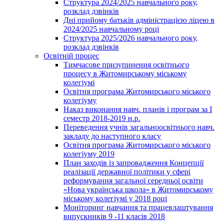
Структура 2024/2025 навчального року,
розклад дзвінків
Дні прийому батьків адміністрацією ліцею в
2024/2025 навчальному році
Структура 2025/2026 навчального року,
розклад дзвінків
Освітній процес
Тимчасове призупинення освітнього
процесу в Житомирському міському
колегіумі
Освітня програма Житомирського міського
колегіуму
Наказ виконання навч. планів і програм за І
семестр 2018-2019 н.р.
Переведення учнів загальноосвітнього навч.
закладу до наступного класу
Освітня програма Житомирського міського
колегіуму 2019
План заходів із запровадження Концепції
реалізації державної політики у сфері
реформування загальної середньої освіти
«Нова українська школа» в Житомирському
міському колегіумі у 2018 році
Моніторинг навчання та працевлаштування
випускників 9 -11 класів 2018