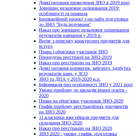
Деякі питання проведення ЗНО в 2019 році
Зовнішнє незалежне оцінювання 2019:
особливості та правила
Інноваційний проект з он-лайн підготовки
до ЗНО "Будь розумним"
Наказ про зовнішнє незалежне оцінювання
результатів навчання у 2019 р.
Витяг з переліку конкурсних предметів для
вступу
Права і обов'язки учасників ЗНО
Процедура реєстрації на ЗНО-2019
Наказ про реєстрацію на ЗНО 2019
Деякі питання норматив. забезпеч. здобутих
результатів навч. у ЗСО
ЗНО та ДПА у 2019-2020 н.р.
Інформація про особливості ЗНО у 2021 році
Умови прийому до закладів вищої освіти -
2020
Права на обов’язки учасників ЗНО-2020
Графік прийому реєстраційних документів
на ЗНО 2020
11-класники вже обрали предмети для
складання ЗНО-2020
Наказ про реєстрацію на ЗНО 2020
ЗНО 2020 : умови, графік, підготовка