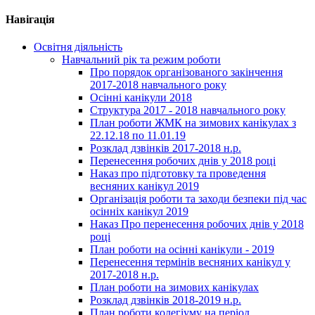
Навігація
Освітня діяльність
Навчальний рік та режим роботи
Про порядок організованого закінчення
2017-2018 навчального року
Осінні канікули 2018
Структура 2017 - 2018 навчального року
План роботи ЖМК на зимових канікулах з
22.12.18 по 11.01.19
Розклад дзвінків 2017-2018 н.р.
Перенесення робочих днів у 2018 році
Наказ про підготовку та проведення
весняних канікул 2019
Організація роботи та заходи безпеки під час
осінніх канікул 2019
Наказ Про перенесення робочих днів у 2018
році
План роботи на осінні канікули - 2019
Перенесення термінів весняних канікул у
2017-2018 н.р.
План роботи на зимових канікулах
Розклад дзвінків 2018-2019 н.р.
План роботи колегіуму на період