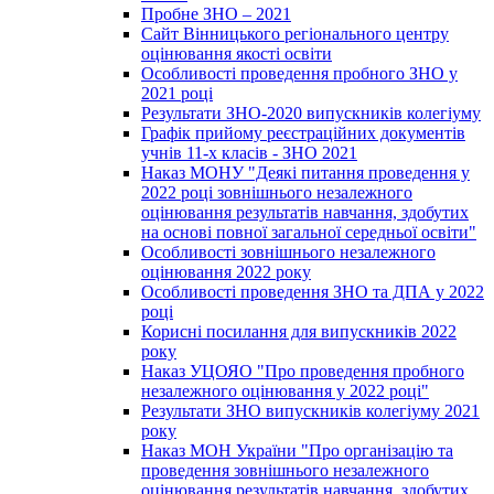
Пробне ЗНО – 2021
Сайт Вінницького регіонального центру
оцінювання якості освіти
Особливості проведення пробного ЗНО у
2021 році
Результати ЗНО-2020 випускників колегіуму
Графік прийому реєстраційних документів
учнів 11-х класів - ЗНО 2021
Наказ МОНУ "Деякі питання проведення у
2022 році зовнішнього незалежного
оцінювання результатів навчання, здобутих
на основі повної загальної середньої освіти"
Особливості зовнішнього незалежного
оцінювання 2022 року
Особливості проведення ЗНО та ДПА у 2022
році
Корисні посилання для випускників 2022
року
Наказ УЦОЯО "Про проведення пробного
незалежного оцінювання у 2022 році"
Результати ЗНО випускників колегіуму 2021
року
Наказ МОН України "Про організацію та
проведення зовнішнього незалежного
оцінювання результатів навчання, здобутих