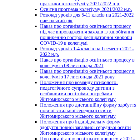
практики в колегіумі у 2021/2022 н.р.
Освітня програма колегіуму 2021/2022 н.р.
Розклад уроків для 5-11 класів на 2021-2022
навчальний рік
Наказ про організацію освітнього процесу
під час впровадження заходів із запобігання
поширенню гострої респіраторної хвороби
COVID-19 в колегіумі
Розклад уроків 1-4 класів на І семестр 2021-
2022 н.р.
Наказ про організацію освітнього процесу в
колегіумі з 08 листопада 2021
Наказ про організацію освітнього процесу в
колегіумі з 17 листопада 2021 року
Положення про команду психолого-
педагогічного супроводу дитини з
особливими освітніми потребами
Житомирського міського колегіуму
Положення про дистанційну форму здобуття
повної загальної середньої освіти
Житомирського міського колегіуму
Положення про індивідуальну форму
здобуття повної загальної середньої освіти
Житомирського міського колегіуму
Про організацію освітнього процесу у 2021-