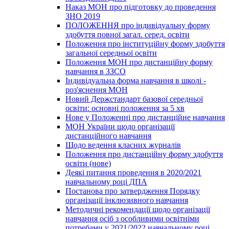
Наказ МОН про підготовку до проведення
ЗНО 2019
ПОЛОЖЕННЯ про індивідуальну форму
здобуття повної загал. серед. освіти
Положення про інституційну форму здобуття
загальної середньої освіти
Положення МОН про дистанційну форму
навчання в ЗЗСО
Індивідуальна форма навчання в школі -
роз'яснення МОН
Новий Держстандарт базової середньої
освіти: основні положення за 5 хв
Нове у Положенні про дистанційне навчання
МОН України щодо організації
дистанційного навчання
Щодо ведення класних журналів
Положення про дистанційну форму здобуття
освіти (нове)
Деякі питання проведення в 2020/2021
навчальному році ДПА
Постанова про затвердження Порядку
організації інклюзивного навчання
Методичні рекомендації щодо організації
навчання осіб з особливими освітніми
потребами у 2021/2022 навчальному році