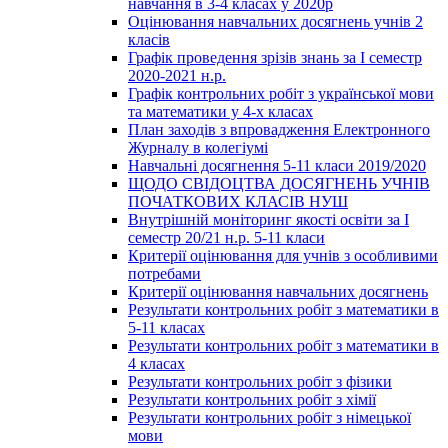
навчання в 3-4 класах у 2020р
Оцінювання навчальних досягнень учнів 2
класів
Графік проведення зрізів знань за І семестр
2020-2021 н.р.
Графік контрольних робіт з української мови
та математики у 4-х класах
План заходів з впровадження Електронного
Журналу в колегіумі
Навчальні досягнення 5-11 класи 2019/2020
ЩОДО СВІДОЦТВА ДОСЯГНЕНЬ УЧНІВ
ПОЧАТКОВИХ КЛАСІВ НУШ
Внутрішній моніторинг якості освіти за І
семестр 20/21 н.р. 5-11 класи
Критерії оцінювання для учнів з особливими
потребами
Критерії оцінювання навчальних досягнень
Результати контрольних робіт з математики в
5-11 класах
Результати контрольних робіт з математики в
4 класах
Результати контрольних робіт з фізики
Результати контрольних робіт з хімії
Результати контрольних робіт з німецької
мови