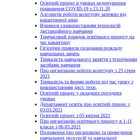
Освітній процес в умовах недопущення
поширення COVID-19 з 23.11.20
Алгоритм роботи колегіуму залежно від
карантинної зони
Вчимося з використанням технологій
дистанційного навчання
Тимчасовий порядок освітнього процесу на
час карантину
Гігієнічні правила складання розкладу
навчальних занять
Тривалість навчального заняття з технічними
засобами навчання
Про організацію роботи колегіуму з 25 січня
2021
Тривалість та форми роботи під час уроку з
використанням дист. техн.
Освітній процес у складних погодних
умовах
Департамент освіти про освітній процес з
03.03.2021
Освітній процес з 05 квітня 2021
Про організацію освітнього процесу в 1-11
класах з 06.05.2021
Положення про організацію та проведення
навчальних екскурсій та навчальної