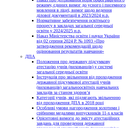
режиму, єдиних вимог до усного і писемного
мовлення в ліцеї, вимог щодо ведення
ділової документації в 2023/2024 н.р.
Нормативне забезпечення освітнього
процесу в закладах загальної середньої
освіти у 2024/2025 н.р.
Наказ Міністерства освіти і науки України
від 02 серпня 2024 Р. № 1093 «Про
затвердження рекомендацій щодо
оцінювання результатів навчання»
ДПА
Положення про державну підсумкову
атестацію учнів (вихованців) у системі
загальної середньої освіти
Інструкція про звільнення від проходження
державної підсумкової атестації учнів
(вихованців) загальноосвітніх навчальних
закладів за станом здоров’я
Категорії учнів, які підлягають звільненню
від проходження ДПА в 2018 році
Особливі умови нагородження золотими і
срібними медалями випускників 11-х класів
Орієнтовні вимоги до змісту атестаційних
завдань для проведення державної