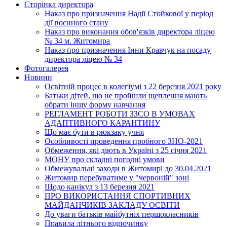
Сторінка директора
Наказ про призначення Надії Стойкової у період
дії воєнного стану
Наказ про виконання обов'язків директора ліцею
№ 34 м. Житомира
Наказ про призначення Інни Кравчук на посаду
директора ліцею № 34
Фотогалерея
Новини
Освітній процес в колегіумі з 22 березня 2021 року
Батьки дітей, що не пройшли щеплення мають
обрати іншу форму навчання
РЕГЛАМЕНТ РОБОТИ ЗЗСО В УМОВАХ
АДАПТИВНОГО КАРАНТИНУ
Що має бути в рюкзаку учня
Особливості проведення пробного ЗНО-2021
Обмеження, які діють в Україні з 25 січня 2021
МОНУ про складні погодні умови
Обмежувальні заходи в Житомирі до 30.04.2021
Житомир перебуватиме у "червоній" зоні
Щодо канікул з 13 березня 2021
ПРО ВИКОРИСТАННЯ СПОРТИВНИХ
МАЙДАНЧИКІВ ЗАКЛАДУ ОСВІТИ
До уваги батьків майбутніх першокласників
Правила літнього відпочинку