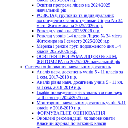
Освітня програма ліцею на 2024/2025
навчальний рік
РОЗКЛАД групових та індивідуальних
логопедичних занять з учнями Ліцею No 34
міста Житомира на 2025/2026 н.р.
Розклад уроків на 2025/2026 н.р.
Розклад уроків 1-4 класів Ліцею № 34 міста
Житомира на І семестр 2025/2026 н.р.
Мережа і режим груп подовженого дня 1-4
класів 2025/2026 н.р.
ОСВІТНЯ ПРОГРАМА ЛІЦЕЮ № 34 М.
ЖИТОМИРА на 2025/2026 навчальний рік
Система оцінювання навчальних досягнень
Аналіз навч. досягнень учнів 5 - 11 класів за
1 сем. 2017-2018 н.р.
Аналіз рівня навч. досягнень учнів 5 - 11 кл.
за І сем. 2018-2019 н.р.
Графік проведення зрізів знань з основ наук
за ІІ семестр 2024/2025 н.р.
Моніторинг навчальних досягнень учнів 5-11
класів у 2018-2019 н.р.
ФОРМУВАЛЬНЕ ОЦІНЮВАННЯ
Оновлені рекомендації, як заповнювати
Класний журнал початкових класів