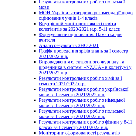
Результати контрольних робіт з польської
мови
МОН України затвердило рекомендації щодо
оцінювання учнів 1-4 класів
Внутрішній моніторинг якості освіти
колегіантів за 2020/2021 н.р. 5-11 класи
Формувальне оцінювання. Пам'ятка для
вчителя
Аналіз результатів ЗНО 2021
Графік проведення зрізів знань за І семестр
2021/2022 н.р.
Впровадження електронного журналу та
щоденника в системі «NZ.UA» в колегіумі у
2021/2022 н.р.
Результати контрольних робіт з хімії за І
семестр 2021/2022 н.р.
Результати контрольних робіт з української
мови за І семестр 2021/2022 н.р.
Результати контрольних робіт з німецької
мови за І семестр 2021/2022 н.р.
Результати контрольних робіт з польської
мови за І семестр 2021/2022 н.р.
Результати контрольних робіт з фізики у 8-11
класах за І семестр 2021/2022 н.р.
Моніторинг сформованості результатів