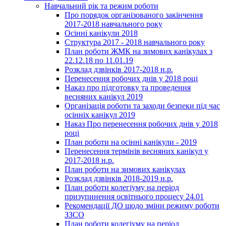
Навчальний рік та режим роботи
Про порядок організованого закінчення
2017-2018 навчального року
Осінні канікули 2018
Структура 2017 - 2018 навчального року
План роботи ЖМК на зимових канікулах з
22.12.18 по 11.01.19
Розклад дзвінків 2017-2018 н.р.
Перенесення робочих днів у 2018 році
Наказ про підготовку та проведення
весняних канікул 2019
Організація роботи та заходи безпеки під час
осінніх канікул 2019
Наказ Про перенесення робочих днів у 2018
році
План роботи на осінні канікули - 2019
Перенесення термінів весняних канікул у
2017-2018 н.р.
План роботи на зимових канікулах
Розклад дзвінків 2018-2019 н.р.
План роботи колегіуму на період
призупинення освітнього процесу 24.01
Рекомендації ДО щодо зміни режиму роботи
ЗЗСО
План роботи колегіуму на період