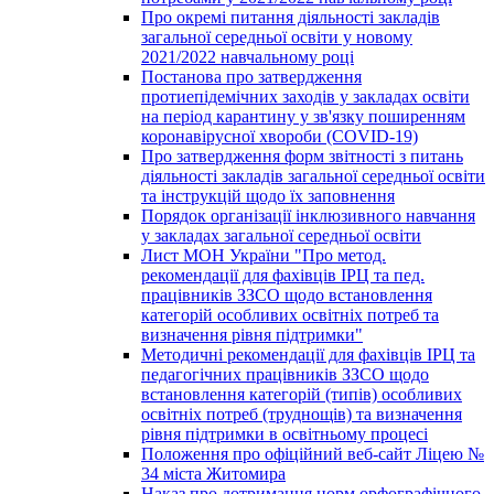
Про окремі питання діяльності закладів
загальної середньої освіти у новому
2021/2022 навчальному році
Постанова про затвердження
протиепідемічних заходів у закладах освіти
на період карантину у зв'язку поширенням
коронавірусної хвороби (COVID-19)
Про затвердження форм звітності з питань
діяльності закладів загальної середньої освіти
та інструкцій щодо їх заповнення
Порядок організації інклюзивного навчання
у закладах загальної середньої освіти
Лист МОН України "Про метод.
рекомендації для фахівців ІРЦ та пед.
працівників ЗЗСО щодо встановлення
категорій особливих освітніх потреб та
визначення рівня підтримки"
Методичні рекомендації для фахівців ІРЦ та
педагогічних працівників ЗЗСО щодо
встановлення категорій (типів) особливих
освітніх потреб (труднощів) та визначення
рівня підтримки в освітньому процесі
Положення про офіційний веб-сайт Ліцею №
34 міста Житомира
Наказ про дотримання норм орфографічного