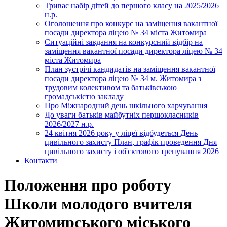
Триває набір дітей до першого класу на 2025/2026
н.р.
Оголошення про конкурс на заміщення вакантної
посади директора ліцею № 34 міста Житомира
Ситуаційні завдання на конкурсний відбір на
заміщення вакантної посади директора ліцею № 34
міста Житомира
План зустрічі кандидатів на заміщення вакантної
посади директора ліцею № 34 м. Житомира з
трудовим колективом та батьківською
громадськістю закладу
Про Міжнародний день шкільного харчування
До уваги батьків майбутніх першокласників
2026/2027 н.р.
24 квітня 2026 року у ліцеї відбудеться День
цивільного захисту План, графік проведення Дня
цивільного захисту і об'єктового тренування 2026
Контакти
Положення про роботу
Школи молодого вчителя
Житомирського міського