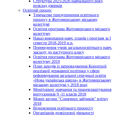
Структура 2025/2026 навчального року,
розклад дзвінків
Освітній процес
Тимчасове призупинення освітнього
процесу в Житомирському міському
колегіумі
Освітня програма Житомирського міського
колегіуму
Наказ виконання навч. планів і програм за І
семестр 2018-2019 н.р.
Переведення учнів загальноосвітнього навч.
закладу до наступного класу
Освітня програма Житомирського міського
колегіуму 2019
План заходів із запровадження Концепції
реалізації державної політики у сфері
реформування загальної середньої освіти
«Нова українська школа» в Житомирському
міському колегіумі у 2018 році
Моніторинг навчання та працевлаштування
випускників 9 -11 класів 2018
Мовні загони "Сонячних зайчиків" влітку
2018
Відновлення освітнього процессу
Організація дозвіллєвої діяльності