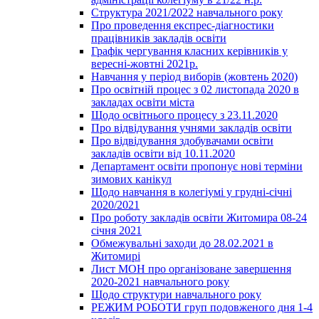
Структура 2021/2022 навчального року
Про проведення експрес-діагностики
працівників закладів освіти
Графік чергування класних керівників у
вересні-жовтні 2021р.
Навчання у період виборів (жовтень 2020)
Про освітній процес з 02 листопада 2020 в
закладах освіти міста
Щодо освітнього процесу з 23.11.2020
Про відвідування учнями закладів освіти
Про відвідування здобувачами освіти
закладів освіти від 10.11.2020
Департамент освіти пропонує нові терміни
зимових канікул
Щодо навчання в колегіумі у грудні-січні
2020/2021
Про роботу закладів освіти Житомира 08-24
січня 2021
Обмежувальні заходи до 28.02.2021 в
Житомирі
Лист МОН про організоване завершення
2020-2021 навчального року
Щодо структури навчального року
РЕЖИМ РОБОТИ груп подовженого дня 1-4