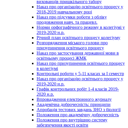
вихованців пришкільного табору
Наказ про організацію освітнього процесу у
2018-2019 навчальному році
Наказ про підсумки роботи з обліку
продовження навч. та працевл.
Норми орфографічного режиму в колегіумі у
2019-2020 н.р.
Річний план освітнього процесу колегіуму
Розпорядження міського голови про
призупинення освітнього процесу
Наказ про застосування державної мови в
освітньому процесі ЖМК
Наказ про призупинення освітнього процесу
в колегіумі
Контрольні роботи у 5-11 класах за І семестр
Наказ про організацію освітнього процесу у
2019-2020 н.р.
Графік контрольних робіт 1-4 класів 2019-
2020 н.р.
Впровадження електронного журналу
Академічна доброчесність: принципи
Апробація тестових завдань ЗНО з біології
Положення про академічну доброчесність
Положення про внутрішню систему
забезпечення якості освіти