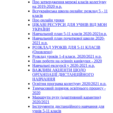
Про затвердження мережі класів колегіуму
на 2019-2020 н.р.
Всеукраїнська школа онлайн: розклад 5 - 11
класів
Про онлайн уроки
ЦІКАВІ РЕСУРСИ ДЛЯ УЧНІВ ВІД МОН
УКРАЇНИ
Навчальний план 5-11 класів 2020-2021н.р.
Навчальний план початкової школи 2020-
2021 н.р.
РОЗКЛАД УРОКІВ ДЛЯ 5-11 КЛАСІВ
(Оновлено)
Розклад уроків 1-4 класи. 2020/2021 н.р.
План роботи на осінніх канікулах - 2020
Навчальні екскурсії у 2020-2021 н.р.
ВАЖЛИВІ АКЦЕНТИ ЩОДО
ОРГАНІЗАЦІЇ ДИСТАНЦІЙНОГО
НАВЧАННЯ
Освітня програма колегіуму 2020/2021 н.р.
Тимчасовий порядок освітнього процесу -
2020
Маршрути руху (адаптивний карантин)
2020/2021
Інструменти дистанційного навчання для
учнів 5-11 класів