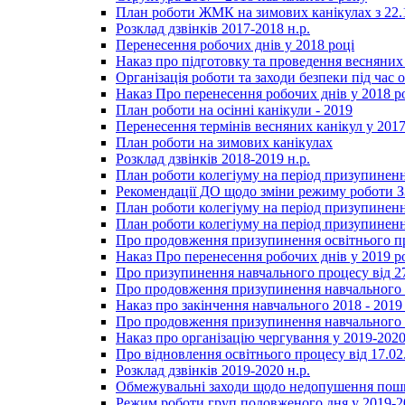
План роботи ЖМК на зимових канікулах з 22.1
Розклад дзвінків 2017-2018 н.р.
Перенесення робочих днів у 2018 році
Наказ про підготовку та проведення весняних
Організація роботи та заходи безпеки під час о
Наказ Про перенесення робочих днів у 2018 р
План роботи на осінні канікули - 2019
Перенесення термінів весняних канікул у 2017
План роботи на зимових канікулах
Розклад дзвінків 2018-2019 н.р.
План роботи колегіуму на період призупиненн
Рекомендації ДО щодо зміни режиму роботи 
План роботи колегіуму на період призупиненн
План роботи колегіуму на період призупиненн
Про продовження призупинення освітнього пр
Наказ Про перенесення робочих днів у 2019 р
Про призупинення навчального процесу від 2
Про продовження призупинення навчального п
Наказ про закінчення навчального 2018 - 2019 
Про продовження призупинення навчального п
Наказ про організацію чергування у 2019-2020
Про відновлення освітнього процесу від 17.02
Розклад дзвінків 2019-2020 н.р.
Обмежувальні заходи щодо недопушення пошир
Режим роботи груп подовженого дня у 2019-20