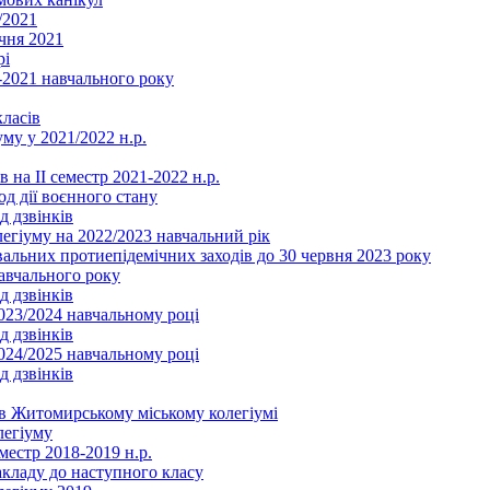
/2021
чня 2021
рі
2021 навчального року
ласів
му у 2021/2022 н.р.
 на ІІ семестр 2021-2022 н.р.
од дії воєнного стану
д дзвінків
легіуму на 2022/2023 навчальний рік
льних протиепідемічних заходів до 30 червня 2023 року
навчального року
д дзвінків
2023/2024 навчальному році
д дзвінків
2024/2025 навчальному році
д дзвінків
в Житомирському міському колегіумі
легіуму
местр 2018-2019 н.р.
акладу до наступного класу