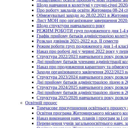
Щодо навчання в колегіумі у грудні-січні 2020
Про роботу закладів освіти Житомира 08-24 сі
Обмежувальні заходи до 28.02.2021 в Житоми
Лист МОН про організоване завершення 2020-
Щодо структури навчального року
РЕЖИМ РОБОТИ груп подовженого дня 1-4 к
Графік прийому батьків адміністрацією колегіу
Розклад дзвінків 2021-2022 н.р. ІІ семестр
Режим роботи груп подовженого дня 1-4 класів
Наказ про робочі дні у червні 2022 року у пері
Структура 2022/2023 навчального року, розкла
Дні прийому батьків членами адміністрації ко
Наказ про продовження карантину та обмежува
Заходи організованого закінчення 2022/2023 
Структура 2023/2024 навчального року, розкла
Дні прийому батьків адміністрацією ліцею в 
Структура 2024/2025 навчального року, розкла
Дні прийому батьків адміністрацією ліцею в 
Структура 2025/2026 навчального року, розкла
Освітній процес
Тимчасове призупинення освітнього процесу 
Освітня програма Житомирського міського ко
Наказ виконання навч. планів і програм за І се
Переведення учнів загальноосвітнього навч. з