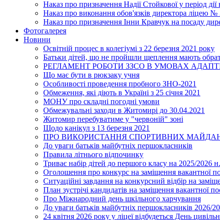
Наказ про призначення Надії Стойкової у період дії
Наказ про виконання обов'язків директора ліцею №
Наказ про призначення Інни Кравчук на посаду дир
Фотогалерея
Новини
Освітній процес в колегіумі з 22 березня 2021 року
Батьки дітей, що не пройшли щеплення мають обра
РЕГЛАМЕНТ РОБОТИ ЗЗСО В УМОВАХ АДАП
Що має бути в рюкзаку учня
Особливості проведення пробного ЗНО-2021
Обмеження, які діють в Україні з 25 січня 2021
МОНУ про складні погодні умови
Обмежувальні заходи в Житомирі до 30.04.2021
Житомир перебуватиме у "червоній" зоні
Щодо канікул з 13 березня 2021
ПРО ВИКОРИСТАННЯ СПОРТИВНИХ МАЙДАН
До уваги батьків майбутніх першокласників
Правила літнього відпочинку
Триває набір дітей до першого класу на 2025/2026 н.
Оголошення про конкурс на заміщення вакантної п
Ситуаційні завдання на конкурсний відбір на замі
План зустрічі кандидатів на заміщення вакантної п
Про Міжнародний день шкільного харчування
До уваги батьків майбутніх першокласників 2026/20
24 квітня 2026 року у ліцеї відбудеться День цивіл