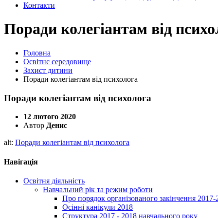
Контакти
Поради колегіантам від психо
Головна
Освітнє середовище
Захист дитини
Поради колегіантам від психолога
Поради колегіантам від психолога
12 лютого 2020
Автор
Денис
alt:
Поради колегіантам від психолога
Навігація
Освітня діяльність
Навчальний рік та режим роботи
Про порядок організованого закінчення 2017-
Осінні канікули 2018
Структура 2017 - 2018 навчального року