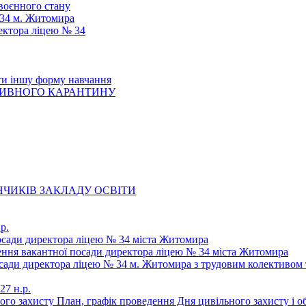
 воєнного стану
 34 м. Житомира
ектора ліцею № 34
ти іншу форму навчання
ТИВНОГО КАРАНТИНУ
ЧИКІВ ЗАКЛАДУ ОСВІТИ
р.
осади директора ліцею № 34 міста Житомира
щення вакантної посади директора ліцею № 34 міста Житомира
осади директора ліцею № 34 м. Житомира з трудовим колективом 
27 н.р.
ьного захисту План, графік проведення Дня цивільного захисту і 