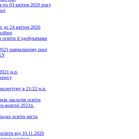
 по 03 квітня 2020 року
оці
 до 24 квітня 2020
нційно
 освіти її здобувачами
2021 навчальному році
КУ
021 н.р.
роцесу
колегіуму в 21/22 н.р.
ків закладів освіти
ні-жовтні 2021р.
ладах освіти міста
освіти від 10.11.2020
мових канікул