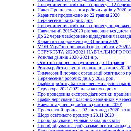
Призупинення освітнього процесу з 12 березня
Наказ Про перенесення робочих днів у 2020 р
Карантин продовжено до 22 травня 2020
Перенесення вихідних днів
Призупинення освітнього процесу продовжено
Навчальний 2019-2020 рік завершиться диста
До 22 червня заборонено відвідування закладів
Карантин продовжено до 31 липня 2020
МОН України про організацію роботи у 2020/
СТРУКТУРА 2020/2021 НАВЧАЛЬНОГО РО
Розклад дзінків 2020-2021 н.р.
Освітній процес призупинено до 11 травня
Режим роботи груп продовженого дня у 2020/2
Тимчасовий порядок організації освітнього п
Перенесення робочих днів у 2021 році
Графік прийому батьків членами адміністрації 
Структура 2021/2022 навчального року
Про проведення експрес-діагностики працівни
Графік чергування класних керівників у верес
Навчання у період виборів (жовтень 2020)
Про освітній процес з 02 листопада 2020 в зак
Щодо освітнього процесу з 23.11.2020
Про відвідування учнями закладів освіти
Про відвідування здобувачами освіти закладів 
Департамент освіти пропонує нові терміни зи