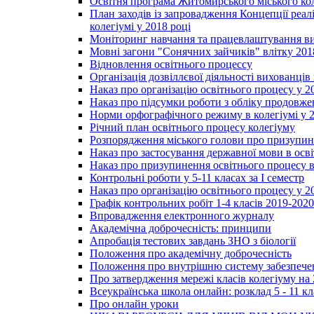
Освітня програма Житомирського міського ко
План заходів із запровадження Концепції реал
колегіумі у 2018 році
Моніторинг навчання та працевлаштування вип
Мовні загони "Сонячних зайчиків" влітку 201
Відновлення освітнього процессу
Організація дозвіллєвої діяльності вихованці
Наказ про організацію освітнього процесу у 2
Наказ про підсумки роботи з обліку продовжен
Норми орфографічного режиму в колегіумі у 2
Річний план освітнього процесу колегіуму
Розпорядження міського голови про призупин
Наказ про застосування державної мови в ос
Наказ про призупинення освітнього процесу в
Контрольні роботи у 5-11 класах за І семестр
Наказ про організацію освітнього процесу у 20
Графік контрольних робіт 1-4 класів 2019-2020
Впровадження електронного журналу
Академічна доброчесність: принципи
Апробація тестових завдань ЗНО з біології
Положення про академічну доброчесність
Положення про внутрішню систему забезпечен
Про затвердження мережі класів колегіуму на 
Всеукраїнська школа онлайн: розклад 5 - 11 кл
Про онлайн уроки