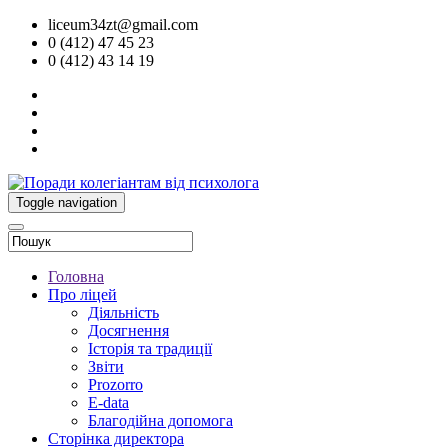
liceum34zt@gmail.com
0 (412) 47 45 23
0 (412) 43 14 19
Toggle navigation
Головна
Про ліцей
Діяльність
Досягнення
Історія та традиції
Звіти
Prozorro
E-data
Благодійна допомога
Сторінка директора