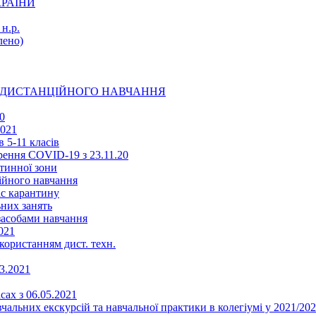
КРАЇНИ
н.р.
ено)
Ї ДИСТАНЦІЙНОГО НАВЧАННЯ
0
2021
 5-11 класів
ення COVID-19 з 23.11.20
тинної зони
ійного навчання
ас карантину
ьних занять
 засобами навчання
021
икористанням дист. техн.
03.2021
сах з 06.05.2021
альних екскурсій та навчальної практики в колегіумі у 2021/202