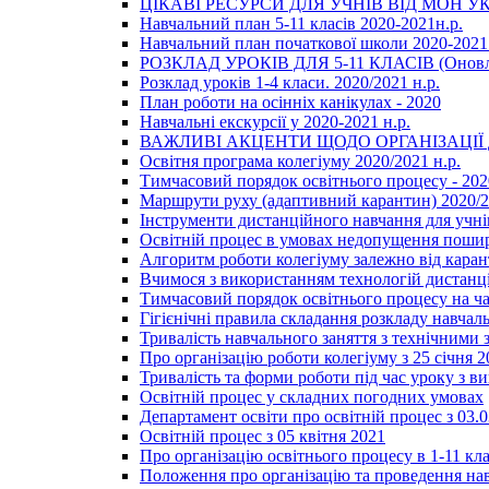
ЦІКАВІ РЕСУРСИ ДЛЯ УЧНІВ ВІД МОН У
Навчальний план 5-11 класів 2020-2021н.р.
Навчальний план початкової школи 2020-2021 
РОЗКЛАД УРОКІВ ДЛЯ 5-11 КЛАСІВ (Оновл
Розклад уроків 1-4 класи. 2020/2021 н.р.
План роботи на осінніх канікулах - 2020
Навчальні екскурсії у 2020-2021 н.р.
ВАЖЛИВІ АКЦЕНТИ ЩОДО ОРГАНІЗАЦІ
Освітня програма колегіуму 2020/2021 н.р.
Тимчасовий порядок освітнього процесу - 202
Маршрути руху (адаптивний карантин) 2020/
Інструменти дистанційного навчання для учнів
Освітній процес в умовах недопущення пошир
Алгоритм роботи колегіуму залежно від каран
Вчимося з використанням технологій дистанц
Тимчасовий порядок освітнього процесу на ч
Гігієнічні правила складання розкладу навчал
Тривалість навчального заняття з технічними
Про організацію роботи колегіуму з 25 січня 2
Тривалість та форми роботи під час уроку з в
Освітній процес у складних погодних умовах
Департамент освіти про освітній процес з 03.
Освітній процес з 05 квітня 2021
Про організацію освітнього процесу в 1-11 кла
Положення про організацію та проведення навч