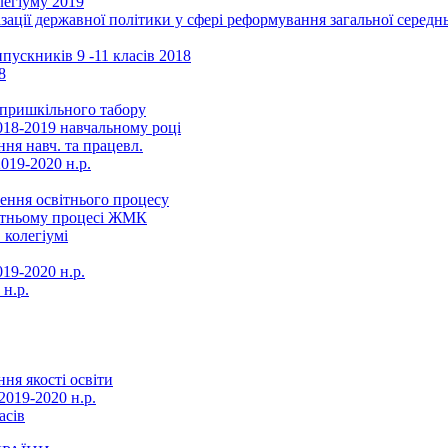
легіуму 2019
ізації державної політики у сфері реформування загальної серед
ускників 9 -11 класів 2018
8
в пришкільного табору
018-2019 навчальному році
ня навч. та працевл.
019-2020 н.р.
ення освітнього процесу
вітньому процесі ЖМК
 колегіумі
19-2020 н.р.
 н.р.
ня якості освіти
2019-2020 н.р.
асів