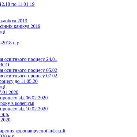
2.18 по 11.01.19
 канікул 2019
сінніх канікул 2019
оці
-2018 н.р.
я освітнього процесу 24.01
ЗЗСО
я освітнього процесу 05.02
я освітнього процесу 07.02
оцесу до 11.05.20
оці
7.01.2020
роцесу від 06.02.2020
року в колегіумі
роцесу від 10.02.2020
 н.р.
.2020
ення коронавірусної інфекції
20 н.р.