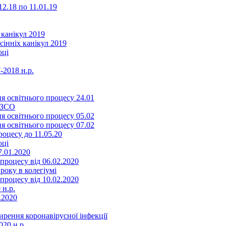
2.18 по 11.01.19
 канікул 2019
сінніх канікул 2019
оці
-2018 н.р.
я освітнього процесу 24.01
ЗЗСО
я освітнього процесу 05.02
я освітнього процесу 07.02
оцесу до 11.05.20
оці
7.01.2020
роцесу від 06.02.2020
року в колегіумі
роцесу від 10.02.2020
 н.р.
.2020
ення коронавірусної інфекції
20 н.р.