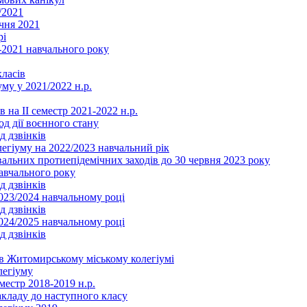
/2021
чня 2021
рі
2021 навчального року
ласів
му у 2021/2022 н.р.
 на ІІ семестр 2021-2022 н.р.
од дії воєнного стану
д дзвінків
легіуму на 2022/2023 навчальний рік
льних протиепідемічних заходів до 30 червня 2023 року
навчального року
д дзвінків
2023/2024 навчальному році
д дзвінків
2024/2025 навчальному році
д дзвінків
в Житомирському міському колегіумі
легіуму
местр 2018-2019 н.р.
акладу до наступного класу