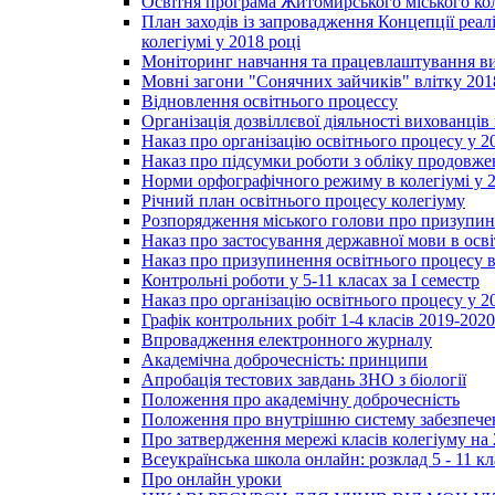
Освітня програма Житомирського міського ко
План заходів із запровадження Концепції реал
колегіумі у 2018 році
Моніторинг навчання та працевлаштування вип
Мовні загони "Сонячних зайчиків" влітку 201
Відновлення освітнього процессу
Організація дозвіллєвої діяльності вихованці
Наказ про організацію освітнього процесу у 2
Наказ про підсумки роботи з обліку продовжен
Норми орфографічного режиму в колегіумі у 2
Річний план освітнього процесу колегіуму
Розпорядження міського голови про призупин
Наказ про застосування державної мови в ос
Наказ про призупинення освітнього процесу в
Контрольні роботи у 5-11 класах за І семестр
Наказ про організацію освітнього процесу у 20
Графік контрольних робіт 1-4 класів 2019-2020
Впровадження електронного журналу
Академічна доброчесність: принципи
Апробація тестових завдань ЗНО з біології
Положення про академічну доброчесність
Положення про внутрішню систему забезпечен
Про затвердження мережі класів колегіуму на 
Всеукраїнська школа онлайн: розклад 5 - 11 кл
Про онлайн уроки