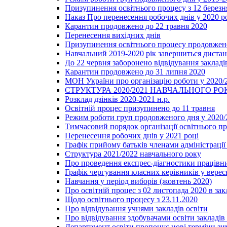
Призупинення освітнього процесу з 12 березня
Наказ Про перенесення робочих днів у 2020 р
Карантин продовжено до 22 травня 2020
Перенесення вихідних днів
Призупинення освітнього процесу продовжено
Навчальний 2019-2020 рік завершиться диста
До 22 червня заборонено відвідування закладів
Карантин продовжено до 31 липня 2020
МОН України про організацію роботи у 2020/
СТРУКТУРА 2020/2021 НАВЧАЛЬНОГО РО
Розклад дзінків 2020-2021 н.р.
Освітній процес призупинено до 11 травня
Режим роботи груп продовженого дня у 2020/2
Тимчасовий порядок організації освітнього п
Перенесення робочих днів у 2021 році
Графік прийому батьків членами адміністрації 
Структура 2021/2022 навчального року
Про проведення експрес-діагностики працівни
Графік чергування класних керівників у верес
Навчання у період виборів (жовтень 2020)
Про освітній процес з 02 листопада 2020 в зак
Щодо освітнього процесу з 23.11.2020
Про відвідування учнями закладів освіти
Про відвідування здобувачами освіти закладів 
Департамент освіти пропонує нові терміни зи