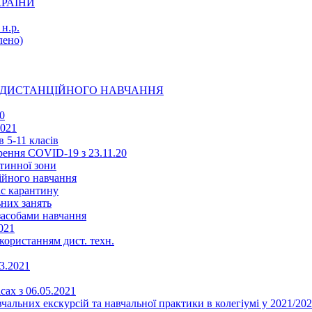
КРАЇНИ
н.р.
ено)
Ї ДИСТАНЦІЙНОГО НАВЧАННЯ
0
2021
 5-11 класів
ення COVID-19 з 23.11.20
тинної зони
ійного навчання
ас карантину
ьних занять
 засобами навчання
021
икористанням дист. техн.
03.2021
сах з 06.05.2021
альних екскурсій та навчальної практики в колегіумі у 2021/202