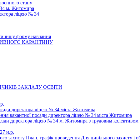
 воєнного стану
 34 м. Житомира
ектора ліцею № 34
ти іншу форму навчання
ТИВНОГО КАРАНТИНУ
ЧИКІВ ЗАКЛАДУ ОСВІТИ
р.
осади директора ліцею № 34 міста Житомира
щення вакантної посади директора ліцею № 34 міста Житомира
осади директора ліцею № 34 м. Житомира з трудовим колективом 
27 н.р.
ьного захисту План, графік проведення Дня цивільного захисту і 