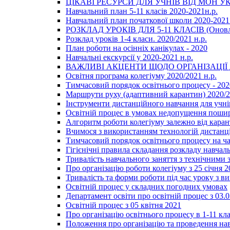
ЦІКАВІ РЕСУРСИ ДЛЯ УЧНІВ ВІД МОН У
Навчальний план 5-11 класів 2020-2021н.р.
Навчальний план початкової школи 2020-2021 
РОЗКЛАД УРОКІВ ДЛЯ 5-11 КЛАСІВ (Оновл
Розклад уроків 1-4 класи. 2020/2021 н.р.
План роботи на осінніх канікулах - 2020
Навчальні екскурсії у 2020-2021 н.р.
ВАЖЛИВІ АКЦЕНТИ ЩОДО ОРГАНІЗАЦІ
Освітня програма колегіуму 2020/2021 н.р.
Тимчасовий порядок освітнього процесу - 202
Маршрути руху (адаптивний карантин) 2020/
Інструменти дистанційного навчання для учнів
Освітній процес в умовах недопущення пошир
Алгоритм роботи колегіуму залежно від каран
Вчимося з використанням технологій дистанц
Тимчасовий порядок освітнього процесу на ч
Гігієнічні правила складання розкладу навчал
Тривалість навчального заняття з технічними
Про організацію роботи колегіуму з 25 січня 2
Тривалість та форми роботи під час уроку з в
Освітній процес у складних погодних умовах
Департамент освіти про освітній процес з 03.
Освітній процес з 05 квітня 2021
Про організацію освітнього процесу в 1-11 кла
Положення про організацію та проведення навч