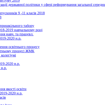
легіуму 2019
ізації державної політики у сфері реформування загальної серед
ускників 9 -11 класів 2018
8
в пришкільного табору
018-2019 навчальному році
ня навч. та працевл.
019-2020 н.р.
ення освітнього процесу
вітньому процесі ЖМК
 колегіумі
19-2020 н.р.
 н.р.
ня якості освіти
2019-2020 н.р.
асів