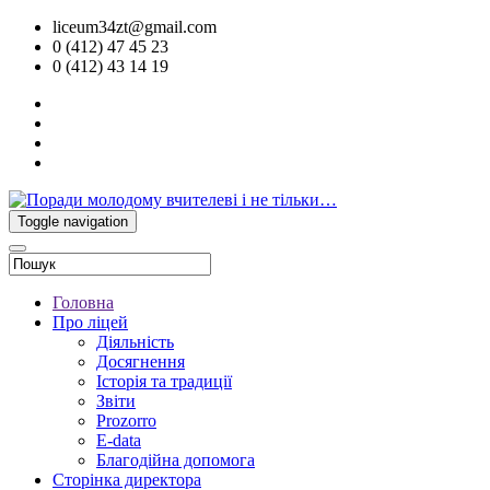
liceum34zt@gmail.com
0 (412) 47 45 23
0 (412) 43 14 19
Toggle navigation
Головна
Про ліцей
Діяльність
Досягнення
Історія та традиції
Звіти
Prozorro
E-data
Благодійна допомога
Сторінка директора