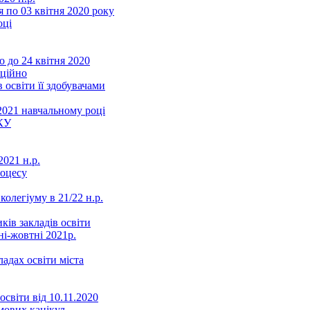
 по 03 квітня 2020 року
оці
 до 24 квітня 2020
нційно
 освіти її здобувачами
2021 навчальному році
КУ
021 н.р.
роцесу
колегіуму в 21/22 н.р.
ків закладів освіти
ні-жовтні 2021р.
ладах освіти міста
освіти від 10.11.2020
мових канікул