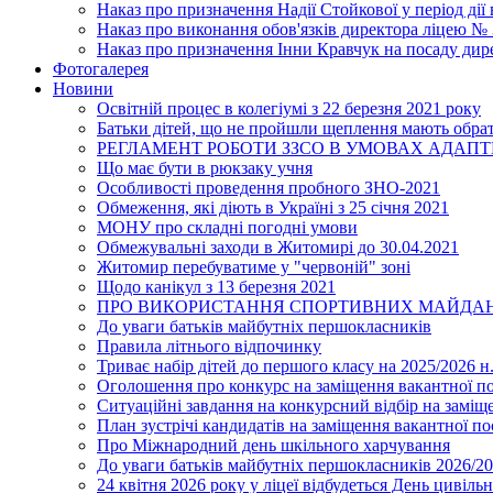
Наказ про призначення Надії Стойкової у період дії
Наказ про виконання обов'язків директора ліцею №
Наказ про призначення Інни Кравчук на посаду дир
Фотогалерея
Новини
Освітній процес в колегіумі з 22 березня 2021 року
Батьки дітей, що не пройшли щеплення мають обра
РЕГЛАМЕНТ РОБОТИ ЗЗСО В УМОВАХ АДАП
Що має бути в рюкзаку учня
Особливості проведення пробного ЗНО-2021
Обмеження, які діють в Україні з 25 січня 2021
МОНУ про складні погодні умови
Обмежувальні заходи в Житомирі до 30.04.2021
Житомир перебуватиме у "червоній" зоні
Щодо канікул з 13 березня 2021
ПРО ВИКОРИСТАННЯ СПОРТИВНИХ МАЙДАН
До уваги батьків майбутніх першокласників
Правила літнього відпочинку
Триває набір дітей до першого класу на 2025/2026 н.
Оголошення про конкурс на заміщення вакантної п
Ситуаційні завдання на конкурсний відбір на замі
План зустрічі кандидатів на заміщення вакантної п
Про Міжнародний день шкільного харчування
До уваги батьків майбутніх першокласників 2026/20
24 квітня 2026 року у ліцеї відбудеться День цивіл