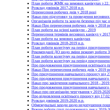
План роботи ЖМК на зимових канікулах з 22.1
Розклад дзвінків 2017-2018 н.р.
Перенесення робочих днів у 2018 році
Наказ про підготовку та проведення весняних
Організація роботи та заходи безпеки під час о
Наказ Про перенесення робочих днів у 2018 р
План роботи на осінні канікули - 2019
Перенесення термінів весняних канікул у 2017
План роботи на зимових канікулах
Розклад дзвінків 2018-2019 н.р.
План роботи колегіуму на період призупиненн
Рекомендації ДО щодо зміни режиму роботи 
План роботи колегіуму на період призупиненн
План роботи колегіуму на період призупиненн
Про продовження призупинення освітнього пр
Наказ Про перенесення робочих днів у 2019 р
Про призупинення навчального процесу від 2
Про продовження призупинення навчального п
Наказ про закінчення навчального 2018 - 2019 
Про продовження призупинення навчального п
Наказ про організацію чергування у 2019-2020
Про відновлення освітнього процесу від 17.02
Розклад дзвінків 2019-2020 н.р.
Обмежувальні заходи щодо недопушення пошир
Режим роботи груп подовженого дня у 2019-20