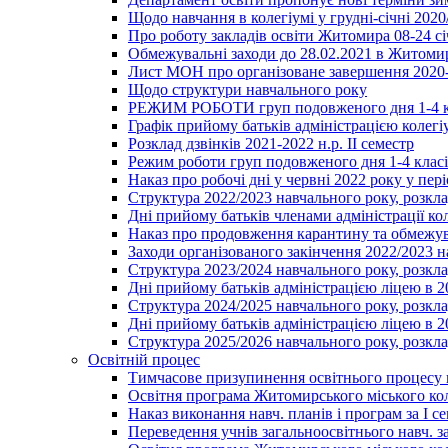
Щодо навчання в колегіумі у грудні-січні 2020
Про роботу закладів освіти Житомира 08-24 сі
Обмежувальні заходи до 28.02.2021 в Житоми
Лист МОН про організоване завершення 2020-
Щодо структури навчального року
РЕЖИМ РОБОТИ груп подовженого дня 1-4 к
Графік прийому батьків адміністрацією колегіу
Розклад дзвінків 2021-2022 н.р. ІІ семестр
Режим роботи груп подовженого дня 1-4 класів
Наказ про робочі дні у червні 2022 року у пері
Структура 2022/2023 навчального року, розкла
Дні прийому батьків членами адміністрації ко
Наказ про продовження карантину та обмежува
Заходи організованого закінчення 2022/2023 
Структура 2023/2024 навчального року, розкла
Дні прийому батьків адміністрацією ліцею в 
Структура 2024/2025 навчального року, розкла
Дні прийому батьків адміністрацією ліцею в 
Структура 2025/2026 навчального року, розкла
Освітній процес
Тимчасове призупинення освітнього процесу 
Освітня програма Житомирського міського ко
Наказ виконання навч. планів і програм за І се
Переведення учнів загальноосвітнього навч. з