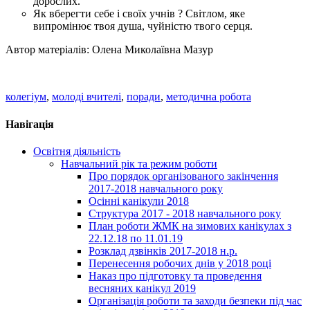
дорослих.
Як вберегти себе і своїх учнів ? Світлом, яке
випромінює твоя душа, чуйністю твого серця.
Автор матеріалів: Олена Миколаївна Мазур
колегіум
,
молоді вчителі
,
поради
,
методична робота
Навігація
Освітня діяльність
Навчальний рік та режим роботи
Про порядок організованого закінчення
2017-2018 навчального року
Осінні канікули 2018
Структура 2017 - 2018 навчального року
План роботи ЖМК на зимових канікулах з
22.12.18 по 11.01.19
Розклад дзвінків 2017-2018 н.р.
Перенесення робочих днів у 2018 році
Наказ про підготовку та проведення
весняних канікул 2019
Організація роботи та заходи безпеки під час