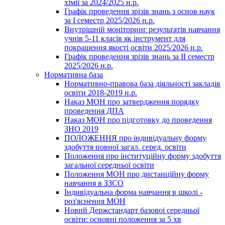
хімії за 2024/2025 н.р.
Графік проведення зрізів знань з основ наук
за І семестр 2025/2026 н.р.
Внутрішній моніторинг результатів навчання
учнів 5-11 класів як інструмент для
покращення якості освіти 2025/2026 н.р.
Графік проведення зрізів знань за ІІ семестр
2025/2026 н.р.
Нормативна база
Нормативно-правова база діяльності закладів
освіти 2018-2019 н.р.
Наказ МОН про затвердження порядку
проведення ДПА
Наказ МОН про підготовку до проведення
ЗНО 2019
ПОЛОЖЕННЯ про індивідуальну форму
здобуття повної загал. серед. освіти
Положення про інституційну форму здобуття
загальної середньої освіти
Положення МОН про дистанційну форму
навчання в ЗЗСО
Індивідуальна форма навчання в школі -
роз'яснення МОН
Новий Держстандарт базової середньої
освіти: основні положення за 5 хв