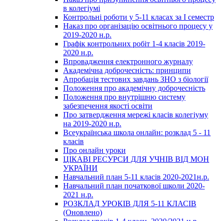
в колегіумі
Контрольні роботи у 5-11 класах за І семестр
Наказ про організацію освітнього процесу у
2019-2020 н.р.
Графік контрольних робіт 1-4 класів 2019-
2020 н.р.
Впровадження електронного журналу
Академічна доброчесність: принципи
Апробація тестових завдань ЗНО з біології
Положення про академічну доброчесність
Положення про внутрішню систему
забезпечення якості освіти
Про затвердження мережі класів колегіуму
на 2019-2020 н.р.
Всеукраїнська школа онлайн: розклад 5 - 11
класів
Про онлайн уроки
ЦІКАВІ РЕСУРСИ ДЛЯ УЧНІВ ВІД МОН
УКРАЇНИ
Навчальний план 5-11 класів 2020-2021н.р.
Навчальний план початкової школи 2020-
2021 н.р.
РОЗКЛАД УРОКІВ ДЛЯ 5-11 КЛАСІВ
(Оновлено)