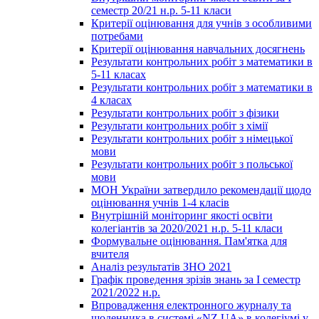
семестр 20/21 н.р. 5-11 класи
Критерії оцінювання для учнів з особливими
потребами
Критерії оцінювання навчальних досягнень
Результати контрольних робіт з математики в
5-11 класах
Результати контрольних робіт з математики в
4 класах
Результати контрольних робіт з фізики
Результати контрольних робіт з хімії
Результати контрольних робіт з німецької
мови
Результати контрольних робіт з польської
мови
МОН України затвердило рекомендації щодо
оцінювання учнів 1-4 класів
Внутрішній моніторинг якості освіти
колегіантів за 2020/2021 н.р. 5-11 класи
Формувальне оцінювання. Пам'ятка для
вчителя
Аналіз результатів ЗНО 2021
Графік проведення зрізів знань за І семестр
2021/2022 н.р.
Впровадження електронного журналу та
щоденника в системі «NZ.UA» в колегіумі у