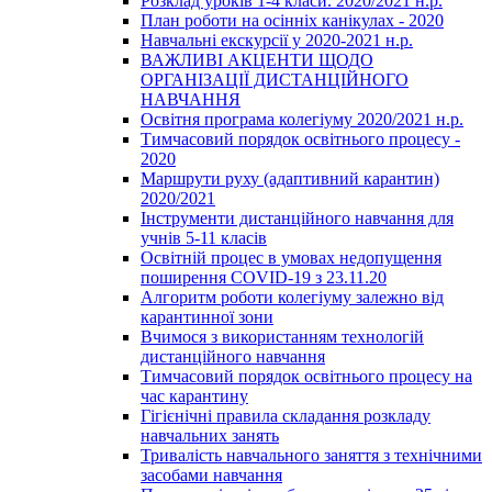
Розклад уроків 1-4 класи. 2020/2021 н.р.
План роботи на осінніх канікулах - 2020
Навчальні екскурсії у 2020-2021 н.р.
ВАЖЛИВІ АКЦЕНТИ ЩОДО
ОРГАНІЗАЦІЇ ДИСТАНЦІЙНОГО
НАВЧАННЯ
Освітня програма колегіуму 2020/2021 н.р.
Тимчасовий порядок освітнього процесу -
2020
Маршрути руху (адаптивний карантин)
2020/2021
Інструменти дистанційного навчання для
учнів 5-11 класів
Освітній процес в умовах недопущення
поширення COVID-19 з 23.11.20
Алгоритм роботи колегіуму залежно від
карантинної зони
Вчимося з використанням технологій
дистанційного навчання
Тимчасовий порядок освітнього процесу на
час карантину
Гігієнічні правила складання розкладу
навчальних занять
Тривалість навчального заняття з технічними
засобами навчання