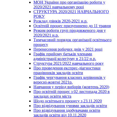
МОН України про організацію роботи у
2020/2021 навчальному році
СТРУКТУРА 2020/2021 НАВЧАЛЬНОГО
РОКУ
Розклад дзінків 2020-2021 н.р.
Освітній процес призупинено до 11 травня
Режим роботи груп продовженого дня у
2020/2021 н.р.
Тимчасовий порядок організації освітнього
процесу
Перенесення робочих днів у 2021 році
Графік прийому батьків членами
адміністрації колегіуму в 21/22 н.р.
Структура 2021/2022 навчального року
Про проведення експрес-діагностики
працівників закладів освіти
Графік чергування класних керівників у
вересні-жовтні 2021р.
Навчання у період виборів (жовтень 2020)
Про освітній процес з 02 листопада 2020 в
закладах освіти міста
Щодо освітнього процесу з 23.11.2020
Про відвідування учнями закладів освіти
Про відвідування здобувачами освіти
закладів освіти від 10.11.2020