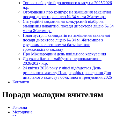
Триває набір дітей до першого класу на 2025/2026
н.р.
Оголошення про конкурс на заміщення вакантної
посади директора ліцею № 34 міста Житомира
Ситуаційні завдання на конкурсний відбір на
заміщення вакантної посади директора ліцею № 34
міста Житомира
План зустрічі кандидатів на заміщення вакантної
посади директора ліцею № 34 м. Житомира з
трудовим колективом та батьківською
громадськістю закладу
Про Міжнародний день шкільного харчування
До уваги батьків майбутніх першокласників
2026/2027 н.р.
24 квітня 2026 року у ліцеї відбудеться День
цивільного захисту План, графік проведення Дня
цивільного захисту і об'єктового тренування 2026
Контакти
Поради молодим вчителям
Головна
Методична