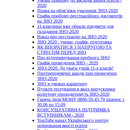
Умови прийому до закладів вищої освіти -
2020
Права на обов’язки учасників ЗНО-2020
Графік прийому реєстраційних документів
на ЗНО 2020
11-класники вже обрали предмети для
складання ЗНО-2020
Наказ про реєстрацію на ЗНО 2020
ЗНО 2020 : умови, графік, підготовка
ЯК ВПОРАТИСЯ З НАПРУГОЮ ТА
СТРЕСОМ ПЕРЕД ЗНО
Про відтермінування пробного ЗНО
Графік проведення ЗНО - 2020
ЗНО-2020. До уваги учнів 11-х класів!
Протиепідемічні заходи при проведенні
ЗНО-2020
ЗНО в умовах карантину
Пункти тестування в яких випускники
колегіуму проходитимуть ЗНО-2020
Гаряча лінія МОНУ 0800-50-45-70 працює з
30.06 по 15.09
КОНСУЛЬТАТИВНА ПІДТРИМКА
ВСТУПНИКАМ - 2020
YouTube канал Українського центру
оцінювання якості освіти