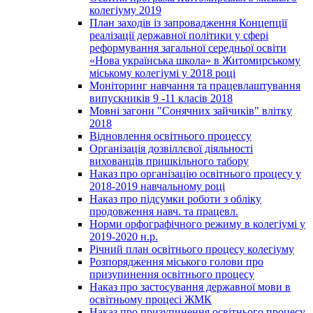
колегіуму 2019
План заходів із запровадження Концепції
реалізації державної політики у сфері
реформування загальної середньої освіти
«Нова українська школа» в Житомирському
міському колегіумі у 2018 році
Моніторинг навчання та працевлаштування
випускників 9 -11 класів 2018
Мовні загони "Сонячних зайчиків" влітку
2018
Відновлення освітнього процессу
Організація дозвіллєвої діяльності
вихованців пришкільного табору
Наказ про організацію освітнього процесу у
2018-2019 навчальному році
Наказ про підсумки роботи з обліку
продовження навч. та працевл.
Норми орфографічного режиму в колегіумі у
2019-2020 н.р.
Річний план освітнього процесу колегіуму
Розпорядження міського голови про
призупинення освітнього процесу
Наказ про застосування державної мови в
освітньому процесі ЖМК
Наказ про призупинення освітнього процесу