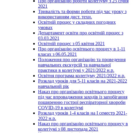
Про організацію роботи колегіуму з 25 січня
2021
Тривалість та форми роботи під час уроку з
використанням дист. техн.
Освітній процес у складних погодних
умовах
Департамент освіти про освітній процес з
03.03.2021
Освітній процес з 05 квітня 2021
Про організацію освітнього процесу в 1-11
класах з 06.05.2021
Положення про організацію та проведення
навчальних екскурсій та навчальної
практики в колегіумі у 2021/2022 н.р.
Освітня програма колегіуму 2021/2022 н.р.
Розклад уроків для 5-11 класів на 2021-2022
навчальний рік
Наказ про організацію освітнього процесу
під час впровадження заходів із запобігання
поширенню гострої респіраторної хвороби
COVID-19 в колегіумі
Розклад уроків 1-4 класів на І семестр 2021-
2022 н.р.
Наказ про організацію освітнього процесу в
колегіумі з 08 листопада 2021