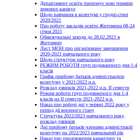
Департамент освіти пропонує нові терміни
зимових канікул
Щодо навчання в колегіумі у грудні-січні
2020/2021
Про роботу закладів освіти Житомира 08-24
січня 2021
Обмежувальні заходи до 28.02.2021 в
Житомирі
Лист МОН про організоване завершення
2020-2021 навчального року
Щодо структури навчального року
РЕЖИМ РОБОТИ груп подовженого дня 1-4
класів
Графік прийому батьків адміністрацією
колегіуму у 2021/2022 н.р.
Розклад дзвінків 2021-2022 н.р. ІІ семестр
Режим роботи груп подовженого дня 1-4
класів на ІІ семестр 2021-2022 н.р.
Наказ про робочі дні у червні 2022 року у
період дії воєнного стану
Структура 2022/2023 навчального року,
розклад дзвінків
Дні прийому батьків членами адміністрації
колегіуму на 2022/2023 навчальний рік
Наказ про продовження карантину та