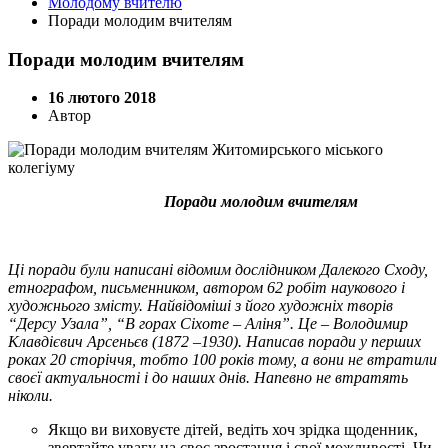
Молодому вчителю
Поради молодим вчителям
Поради молодим вчителям
16 лютого 2018
Автор
Поради молодим вчителям
Ці поради були написані відомим дослідником Далекого Сходу,
етнографом, письменником, автором 62 робіт наукового і
художнього змісту. Найвідоміші з його художніх творів
“Дерсу Узала”, “В горах Сіхоте – Аліня”. Це – Володимир
Клавдієвич Арсеньєв (1872 –1930). Написав поради у перших
роках 20 сторіччя, тобто 100 років тому, а вони не втратили
своєї актуальності і до наших днів. Напевно не втратять
ніколи.
Якщо ви виховуєте дітей, ведіть хоч зрідка щоденник,
звертайте увагу на своє зростання і свої можливості. Чи