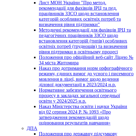
Лист МОН України "Про метод.
рекомендації для фахівців ІРЦ та пед.
працівників ЗЗСО щодо встановлення
категорій особливих освітніх потреб та
визначення рівня підтримки"
Методичні рекомендації для фахівців ІРЦ та
педагогічних працівників ЗЗСО щодо
встановлення категорій (типів) особливих
освітніх потреб (труднощів) та визначення
рівня підтримки в освітньому процесі
Положення про офіційний веб-сайт Ліцею №
34 міста Житомира
Наказ про дотримання норм орфографічного
режиму, єдиних вимог до усного і писемного
мовлення в ліцеї, вимог щодо ведення
ділової документації в 2023/2024 н.р.
Нормативне забезпечення освітнього
процесу в закладах загальної середньої
освіти у 2024/2025 н.р.
Наказ Міністерства освіти і науки України
від 02 серпня 2024 Р. № 1093 «Про
затвердження рекомендацій щодо
оцінювання результатів навчання»
ДПА
Положення про державну підсумкову