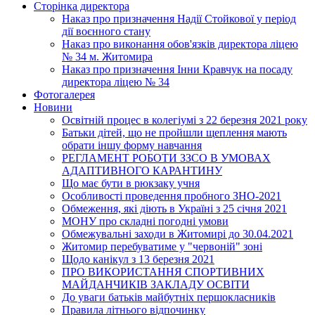
Сторінка директора
Наказ про призначення Надії Стойкової у період
дії воєнного стану
Наказ про виконання обов'язків директора ліцею
№ 34 м. Житомира
Наказ про призначення Інни Кравчук на посаду
директора ліцею № 34
Фотогалерея
Новини
Освітній процес в колегіумі з 22 березня 2021 року
Батьки дітей, що не пройшли щеплення мають
обрати іншу форму навчання
РЕГЛАМЕНТ РОБОТИ ЗЗСО В УМОВАХ
АДАПТИВНОГО КАРАНТИНУ
Що має бути в рюкзаку учня
Особливості проведення пробного ЗНО-2021
Обмеження, які діють в Україні з 25 січня 2021
МОНУ про складні погодні умови
Обмежувальні заходи в Житомирі до 30.04.2021
Житомир перебуватиме у "червоній" зоні
Щодо канікул з 13 березня 2021
ПРО ВИКОРИСТАННЯ СПОРТИВНИХ
МАЙДАНЧИКІВ ЗАКЛАДУ ОСВІТИ
До уваги батьків майбутніх першокласників
Правила літнього відпочинку