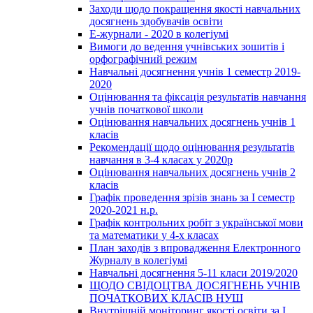
Заходи щодо покращення якості навчальних
досягнень здобувачів освіти
Е-журнали - 2020 в колегіумі
Вимоги до ведення учнівських зошитів і
орфографічний режим
Навчальні досягнення учнів 1 семестр 2019-
2020
Оцінювання та фіксація результатів навчання
учнів початкової школи
Оцінювання навчальних досягнень учнів 1
класів
Рекомендації щодо оцінювання результатів
навчання в 3-4 класах у 2020р
Оцінювання навчальних досягнень учнів 2
класів
Графік проведення зрізів знань за І семестр
2020-2021 н.р.
Графік контрольних робіт з української мови
та математики у 4-х класах
План заходів з впровадження Електронного
Журналу в колегіумі
Навчальні досягнення 5-11 класи 2019/2020
ЩОДО СВІДОЦТВА ДОСЯГНЕНЬ УЧНІВ
ПОЧАТКОВИХ КЛАСІВ НУШ
Внутрішній моніторинг якості освіти за І