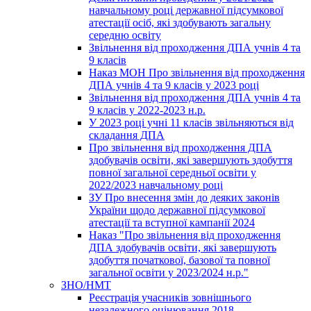
навчальному році державної підсумкової
атестації осіб, які здобувають загальну
середню освіту
Звільнення від проходження ДПА учнів 4 та
9 класів
Наказ МОН Про звільнення від проходження
ДПА учнів 4 та 9 класів у 2023 році
Звільнення від проходження ДПА учнів 4 та
9 класів у 2022-2023 н.р.
У 2023 році учні 11 класів звільняються від
складання ДПА
Про звільнення від проходження ДПА
здобувачів освіти, які завершують здобуття
повної загальної середньої освіти у
2022/2023 навчальному році
ЗУ Про внесення змін до деяких законів
України щодо державної підсумкової
атестації та вступної кампанії 2024
Наказ "Про звільнення від проходження
ДПА здобувачів освіти, які завершують
здобуття початкової, базової та повної
загальної освіти у 2023/2024 н.р."
ЗНО/НМТ
Реєстрація учасників зовнішнього
незалежного оцінювання 2018