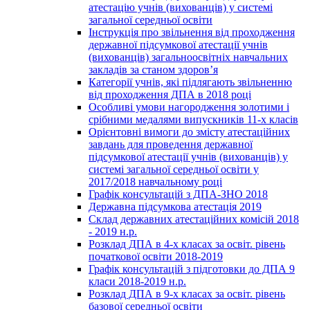
атестацію учнів (вихованців) у системі
загальної середньої освіти
Інструкція про звільнення від проходження
державної підсумкової атестації учнів
(вихованців) загальноосвітніх навчальних
закладів за станом здоров’я
Категорії учнів, які підлягають звільненню
від проходження ДПА в 2018 році
Особливі умови нагородження золотими і
срібними медалями випускників 11-х класів
Орієнтовні вимоги до змісту атестаційних
завдань для проведення державної
підсумкової атестації учнів (вихованців) у
системі загальної середньої освіти у
2017/2018 навчальному році
Графік консультацій з ДПА-ЗНО 2018
Державна підсумкова атестація 2019
Склад державних атестаційних комісій 2018
- 2019 н.р.
Розклад ДПА в 4-х класах за освіт. рівень
початкової освіти 2018-2019
Графік консультацій з підготовки до ДПА 9
класи 2018-2019 н.р.
Розклад ДПА в 9-х класах за освіт. рівень
базової середньої освіти