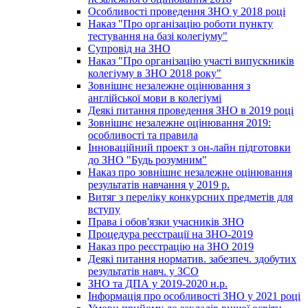
Особливості проведення ЗНО у 2018 році
Наказ "Про організацію роботи пункту
тестування на базі колегіуму"
Супровід на ЗНО
Наказ "Про організацію участі випускників
колегіуму в ЗНО 2018 року"
Зовнішнє незалежне оцінювання з
англійської мови в колегіумі
Деякі питання проведення ЗНО в 2019 році
Зовнішнє незалежне оцінювання 2019:
особливості та правила
Інноваційний проект з он-лайн підготовки
до ЗНО "Будь розумним"
Наказ про зовнішнє незалежне оцінювання
результатів навчання у 2019 р.
Витяг з переліку конкурсних предметів для
вступу
Права і обов'язки учасників ЗНО
Процедура реєстрації на ЗНО-2019
Наказ про реєстрацію на ЗНО 2019
Деякі питання норматив. забезпеч. здобутих
результатів навч. у ЗСО
ЗНО та ДПА у 2019-2020 н.р.
Інформація про особливості ЗНО у 2021 році