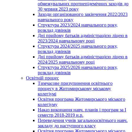
обмежувальних протиепідемічних заходів до
30 червня 2023 року
Заходи організованого закінчення 2022/2023
навчального року
Структура 2023/2024 навчального року,
розклад дзвінків
Дні прийому батьків адміністрацією ліцею в
2023/2024 навчальному році
Структура 2024/2025 навчального року,
розклад дзвінків
Дні прийому батьків адміністрацією ліцею в
2024/2025 навчальному році
Структура 2025/2026 навчального року,
розклад дзвінків
Освітній процес
Тимчасове призупинення освітнього
процесу в Житомирському міському
колегіумі
Освітня програма Житомирського міського
колегіуму
Наказ виконання навч. планів і програм за І
семестр 2018-2019 н.р.
Переведення учнів загальноосвітнього навч.
закладу до наступного класу
Освітня програма Житомирського міського