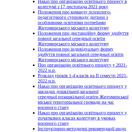
Наказ про організацію освітнього процесу в
колегіумі з 17 листопада 2021 року
Положення про команду психолого-
педагогічного супроводу дитини з
особливими освітніми потребами
Житомирського міського колегіуму
Положення про дистанційну форму здобуття
повної загальної середньої освіти
Житомирського міського колегіуму
Положення про індивідуальну форму
здобуття повної загальної середньої освіти
Житомирського міського колегіуму
Про організацію освітнього процесу у 2021-
2022 н.р.
Розклад уроків 1-4 класів на ІІ семестр 2021-
2022 н.р.
Наказ про організацію освітнього процесу у
закладах дошкільної,загальної
середньої,позашкільної освіти Житомирської
міської територіальної громади на час
воєнного стану
Наказ про організацію освітнього процесу у
початкових класах колегіуму в умовах
воєнного стану
Інструктивно-методичні рекомендації щодо