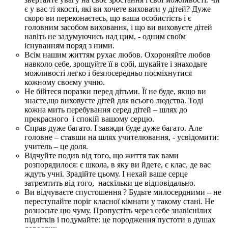
є у вас ті якості, які ви хочете виховати у дітей? Дуже
скоро ви переконаєтесь, що ваша особистість і є
головним засобом виховання, і що ви виховуєте дітей
навіть не задумуючись над цим, - одним своїм
існуванням поряд з ними.
Всім нашим життям рухає любов. Охороняйте любов
навколо себе, зрощуйте її в собі, шукайте і знаходьте
можливості легко і безпосередньо посміхнутися
кожному своєму учню.
Не бійтеся поразки перед дітьми. Її не буде, якщо ви
знаєте,що виховуєте дітей для всього людства. Тоді
кожна мить перебування серед дітей – шлях до
прекрасного і спокій вашому серцю.
Справ дуже багато. І завжди буде дуже багато. Але
головне – ставши на шлях учителювання, - усвідомити:
учитель – це доля.
Відчуйте подив від того, що життя так вами
розпорядилося: є школа, в яку ви йдете, є клас, де вас
ждуть учні. Зрадійте цьому. І нехай ваше серце
затремтить від того, наскільки це відповідально.
Ви відчуваєте спустошення ? Будьте милосердними – не
переступайте поріг класної кімнати у такому стані. Не
розносьте цю чуму. Пропустіть через себе знавіснілих
підлітків і подумайте: це породження пустоти в душах