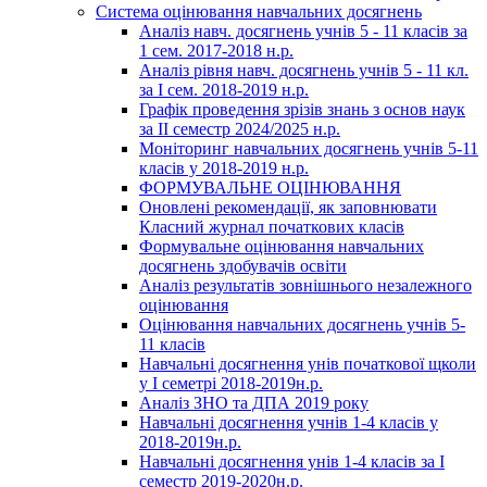
Система оцінювання навчальних досягнень
Аналіз навч. досягнень учнів 5 - 11 класів за
1 сем. 2017-2018 н.р.
Аналіз рівня навч. досягнень учнів 5 - 11 кл.
за І сем. 2018-2019 н.р.
Графік проведення зрізів знань з основ наук
за ІІ семестр 2024/2025 н.р.
Моніторинг навчальних досягнень учнів 5-11
класів у 2018-2019 н.р.
ФОРМУВАЛЬНЕ ОЦІНЮВАННЯ
Оновлені рекомендації, як заповнювати
Класний журнал початкових класів
Формувальне оцінювання навчальних
досягнень здобувачів освіти
Аналіз результатів зовнішнього незалежного
оцінювання
Оцінювання навчальних досягнень учнів 5-
11 класів
Навчальні досягнення унів початкової щколи
у І семетрі 2018-2019н.р.
Аналіз ЗНО та ДПА 2019 року
Навчальні досягнення учнів 1-4 класів у
2018-2019н.р.
Навчальні досягнення унів 1-4 класів за І
семестр 2019-2020н.р.