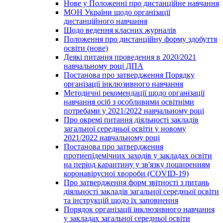
Нове у Положенні про дистанційне навчання
МОН України щодо організації
дистанційного навчання
Щодо ведення класних журналів
Положення про дистанційну форму здобуття
освіти (нове)
Деякі питання проведення в 2020/2021
навчальному році ДПА
Постанова про затвердження Порядку
організації інклюзивного навчання
Методичні рекомендації щодо організації
навчання осіб з особливими освітніми
потребами у 2021/2022 навчальному році
Про окремі питання діяльності закладів
загальної середньої освіти у новому
2021/2022 навчальному році
Постанова про затвердження
протиепідемічних заходів у закладах освіти
на період карантину у зв'язку поширенням
коронавірусної хвороби (COVID-19)
Про затвердження форм звітності з питань
діяльності закладів загальної середньої освіти
та інструкцій щодо їх заповнення
Порядок організації інклюзивного навчання
у закладах загальної середньої освіти