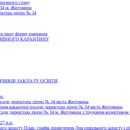
 воєнного стану
 34 м. Житомира
ектора ліцею № 34
ти іншу форму навчання
ТИВНОГО КАРАНТИНУ
ЧИКІВ ЗАКЛАДУ ОСВІТИ
р.
осади директора ліцею № 34 міста Житомира
щення вакантної посади директора ліцею № 34 міста Житомира
осади директора ліцею № 34 м. Житомира з трудовим колективом 
27 н.р.
ьного захисту План, графік проведення Дня цивільного захисту і 