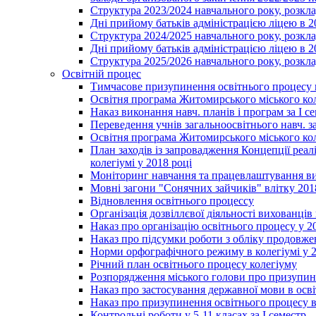
Структура 2023/2024 навчального року, розкла
Дні прийому батьків адміністрацією ліцею в 
Структура 2024/2025 навчального року, розкла
Дні прийому батьків адміністрацією ліцею в 
Структура 2025/2026 навчального року, розкла
Освітній процес
Тимчасове призупинення освітнього процесу 
Освітня програма Житомирського міського ко
Наказ виконання навч. планів і програм за І се
Переведення учнів загальноосвітнього навч. з
Освітня програма Житомирського міського ко
План заходів із запровадження Концепції реал
колегіумі у 2018 році
Моніторинг навчання та працевлаштування вип
Мовні загони "Сонячних зайчиків" влітку 201
Відновлення освітнього процессу
Організація дозвіллєвої діяльності вихованці
Наказ про організацію освітнього процесу у 2
Наказ про підсумки роботи з обліку продовжен
Норми орфографічного режиму в колегіумі у 2
Річний план освітнього процесу колегіуму
Розпорядження міського голови про призупин
Наказ про застосування державної мови в ос
Наказ про призупинення освітнього процесу в
Контрольні роботи у 5-11 класах за І семестр