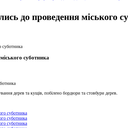
лись до проведення міського с
о суботника
міського суботника
ування дерев та кущів, побілено бордюри та стовбури дерев.