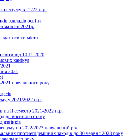
колегіуму в 21/22 н.р.
ків закладів освіти
ні-жовтні 2021р.
ладах освіти міста
освіти від 10.11.2020
мових канікул
/2021
чня 2021
рі
2021 навчального року
ласів
му у 2021/2022 н.р.
 на ІІ семестр 2021-2022 н.р.
од дії воєнного стану
д дзвінків
легіуму на 2022/2023 навчальний рік
льних протиепідемічних заходів до 30 червня 2023 року
навчального року