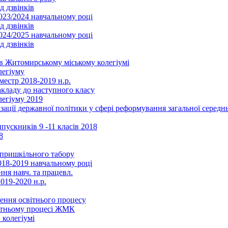
д дзвінків
2023/2024 навчальному році
д дзвінків
2024/2025 навчальному році
д дзвінків
в Житомирському міському колегіумі
легіуму
местр 2018-2019 н.р.
акладу до наступного класу
легіуму 2019
ізації державної політики у сфері реформування загальної серед
ускників 9 -11 класів 2018
8
в пришкільного табору
018-2019 навчальному році
ня навч. та працевл.
019-2020 н.р.
ення освітнього процесу
вітньому процесі ЖМК
 колегіумі