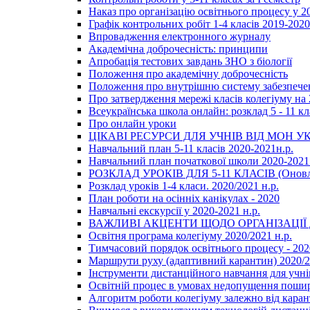
Наказ про організацію освітнього процесу у 20
Графік контрольних робіт 1-4 класів 2019-2020
Впровадження електронного журналу
Академічна доброчесність: принципи
Апробація тестових завдань ЗНО з біології
Положення про академічну доброчесність
Положення про внутрішню систему забезпечен
Про затвердження мережі класів колегіуму на 
Всеукраїнська школа онлайн: розклад 5 - 11 кл
Про онлайн уроки
ЦІКАВІ РЕСУРСИ ДЛЯ УЧНІВ ВІД МОН У
Навчальний план 5-11 класів 2020-2021н.р.
Навчальний план початкової школи 2020-2021 
РОЗКЛАД УРОКІВ ДЛЯ 5-11 КЛАСІВ (Оновл
Розклад уроків 1-4 класи. 2020/2021 н.р.
План роботи на осінніх канікулах - 2020
Навчальні екскурсії у 2020-2021 н.р.
ВАЖЛИВІ АКЦЕНТИ ЩОДО ОРГАНІЗАЦІ
Освітня програма колегіуму 2020/2021 н.р.
Тимчасовий порядок освітнього процесу - 202
Маршрути руху (адаптивний карантин) 2020/
Інструменти дистанційного навчання для учнів
Освітній процес в умовах недопущення пошир
Алгоритм роботи колегіуму залежно від каран