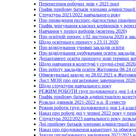
Перенесення робочих днів у 2021 році
Графік прийому батьків членами адміністрації 
Структура 2021/2022 навчального року
Про проведення експрес-діагностики працівни
Графік чергування класних керівників у верес
Навчання у період виборів (жовтень 2020)
Про освітній процес з 02 листопада 2020 в зак
Щодо освітнього процесу з 23.11.2020
Про відвідування учнями закладів освіти
Про відвідування здобувачами освіти закладів 
Департамент освіти пропонує нові терміни зи
Щодо навчання в колегіумі у грудні-січні 2020
Про роботу закладів освіти Житомира 08-24 сі
Обмежувальні заходи до 28.02.2021 в Житоми
Лист МОН про організоване завершення 2020-
Щодо структури навчального року
РЕЖИМ РОБОТИ груп подовженого дня 1-4 к
Графік прийому батьків адміністрацією колегіу
Розклад дзвінків 2021-2022 н.р. ІІ семестр
Режим роботи груп подовженого дня 1-4 класів
Наказ про робочі дні у червні 2022 року у пері
Структура 2022/2023 навчального року, розкла
Дні прийому батьків членами адміністрації ко
Наказ про продовження карантину та обмежува
Заходи організованого закінчення 2022/2023 