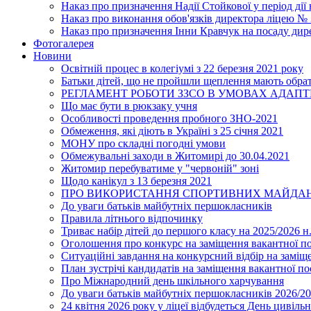
Наказ про призначення Надії Стойкової у період дії
Наказ про виконання обов'язків директора ліцею №
Наказ про призначення Інни Кравчук на посаду дир
Фотогалерея
Новини
Освітній процес в колегіумі з 22 березня 2021 року
Батьки дітей, що не пройшли щеплення мають обра
РЕГЛАМЕНТ РОБОТИ ЗЗСО В УМОВАХ АДАП
Що має бути в рюкзаку учня
Особливості проведення пробного ЗНО-2021
Обмеження, які діють в Україні з 25 січня 2021
МОНУ про складні погодні умови
Обмежувальні заходи в Житомирі до 30.04.2021
Житомир перебуватиме у "червоній" зоні
Щодо канікул з 13 березня 2021
ПРО ВИКОРИСТАННЯ СПОРТИВНИХ МАЙДАН
До уваги батьків майбутніх першокласників
Правила літнього відпочинку
Триває набір дітей до першого класу на 2025/2026 н.
Оголошення про конкурс на заміщення вакантної п
Ситуаційні завдання на конкурсний відбір на замі
План зустрічі кандидатів на заміщення вакантної п
Про Міжнародний день шкільного харчування
До уваги батьків майбутніх першокласників 2026/20
24 квітня 2026 року у ліцеї відбудеться День цивіл