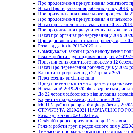
Про продовження призупинення освітнього пр
Наказ Про перенесення робочих днів у 2019 р
Про призупинення навчального процесу від 2
Про продовження призупинення навчального п
Наказ про закінчення навчального 2018 - 2019 
Про продовження призупинення навчального п
Наказ про організацію чергування у 2019-2020
Про відновлення освітнього процесу від 17.02
Розклад дзвінків 2019-2020 н.р.
Обмежувальні заходи щодо недопушення пошир
Режим роботи груп подовженого дня у 2019-20
Призупинення освітнього процесу з 12 березня
Наказ Про перенесення робочих днів у 2020 р
Карантин продовжено до 22 травня 2020
Перенесення вихідних днів
Призупинення освітнього процесу продовжено
Навчальний 2019-2020 рік завершиться диста
До 22 червня заборонено відвідування закладів
Карантин продовжено до 31 липня 2020
МОН України про організацію роботи у 2020/
СТРУКТУРА 2020/2021 НАВЧАЛЬНОГО РО
Розклад дзінків 2020-2021 н.р.
Освітній процес призупинено до 11 травня
Режим роботи груп продовженого дня у 2020/2
Тимчасовий порядок організації освітнього п