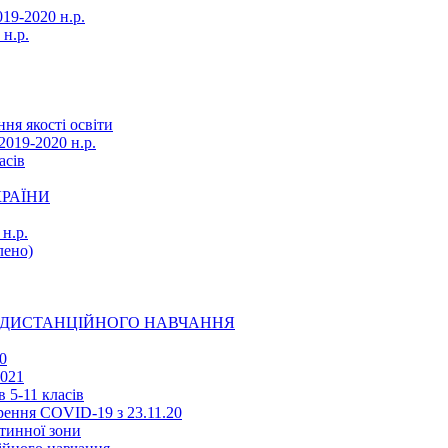
19-2020 н.р.
 н.р.
ня якості освіти
2019-2020 н.р.
асів
КРАЇНИ
н.р.
ено)
Ї ДИСТАНЦІЙНОГО НАВЧАННЯ
0
2021
 5-11 класів
ення COVID-19 з 23.11.20
тинної зони