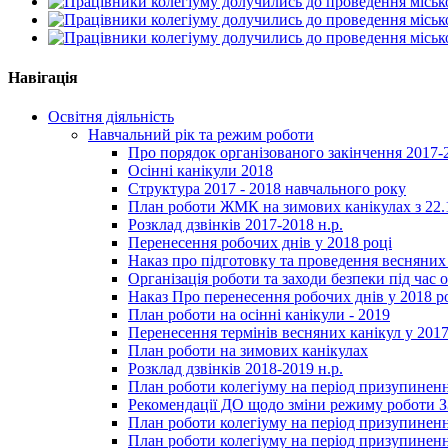
Навігація
Освітня діяльність
Навчальний рік та режим роботи
Про порядок організованого закінчення 2017-
Осінні канікули 2018
Структура 2017 - 2018 навчального року
План роботи ЖМК на зимових канікулах з 22.1
Розклад дзвінків 2017-2018 н.р.
Перенесення робочих днів у 2018 році
Наказ про підготовку та проведення весняних
Організація роботи та заходи безпеки під час о
Наказ Про перенесення робочих днів у 2018 р
План роботи на осінні канікули - 2019
Перенесення термінів весняних канікул у 2017
План роботи на зимових канікулах
Розклад дзвінків 2018-2019 н.р.
План роботи колегіуму на період призупиненн
Рекомендації ДО щодо зміни режиму роботи 
План роботи колегіуму на період призупиненн
План роботи колегіуму на період призупиненн