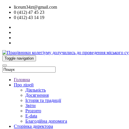
liceum34zt@gmail.com
0 (412) 47 45 23
0 (412) 43 14 19
Toggle navigation
Головна
Про ліцей
Діяльність
Досягнення
Історія та традиції
Звіти
Prozorro
E-data
Благодійна допомога
Сторінка директора