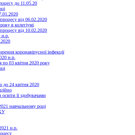
оцесу до 11.05.20
оці
7.01.2020
роцесу від 06.02.2020
року в колегіумі
роцесу від 10.02.2020
 н.р.
.2020
ення коронавірусної інфекції
20 н.р.
 по 03 квітня 2020 року
оці
 до 24 квітня 2020
нційно
 освіти її здобувачами
2021 навчальному році
КУ
021 н.р.
роцесу