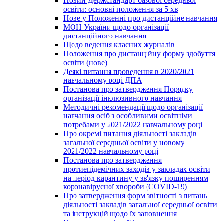
Новий Держстандарт базової середньої
освіти: основні положення за 5 хв
Нове у Положенні про дистанційне навчання
МОН України щодо організації
дистанційного навчання
Щодо ведення класних журналів
Положення про дистанційну форму здобуття
освіти (нове)
Деякі питання проведення в 2020/2021
навчальному році ДПА
Постанова про затвердження Порядку
організації інклюзивного навчання
Методичні рекомендації щодо організації
навчання осіб з особливими освітніми
потребами у 2021/2022 навчальному році
Про окремі питання діяльності закладів
загальної середньої освіти у новому
2021/2022 навчальному році
Постанова про затвердження
протиепідемічних заходів у закладах освіти
на період карантину у зв'язку поширенням
коронавірусної хвороби (COVID-19)
Про затвердження форм звітності з питань
діяльності закладів загальної середньої освіти
та інструкцій щодо їх заповнення