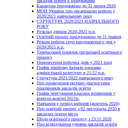
закладів освіти її здобувачами
Карантин продовжено до 31 липня 2020
МОН України про організацію роботи у
2020/2021 навчальному році
СТРУКТУРА 2020/2021 НАВЧАЛЬНОГО
РОКУ
Розклад дзінків 2020-2021 н.р.
Освітній процес призупинено до 11 травня
Режим роботи груп продовженого дня у
2020/2021 н.р.
Тимчасовий порядок організації освітнього
процесу
Перенесення робочих днів у 2021 році
Графік прийому батьків членами
адміністрації колегіуму в 21/22 н.р.
Структура 2021/2022 навчального року
Про проведення експрес-діагностики
працівників закладів освіти
Графік чергування класних керівників у
вересні-жовтні 2021р.
Навчання у період виборів (жовтень 2020)
Про освітній процес з 02 листопада 2020 в
закладах освіти міста
Щодо освітнього процесу з 23.11.2020
Про відвідування учнями закладів освіти