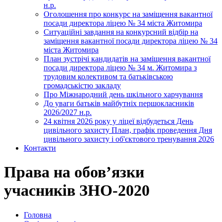
н.р.
Оголошення про конкурс на заміщення вакантної
посади директора ліцею № 34 міста Житомира
Ситуаційні завдання на конкурсний відбір на
заміщення вакантної посади директора ліцею № 34
міста Житомира
План зустрічі кандидатів на заміщення вакантної
посади директора ліцею № 34 м. Житомира з
трудовим колективом та батьківською
громадськістю закладу
Про Міжнародний день шкільного харчування
До уваги батьків майбутніх першокласників
2026/2027 н.р.
24 квітня 2026 року у ліцеї відбудеться День
цивільного захисту План, графік проведення Дня
цивільного захисту і об'єктового тренування 2026
Контакти
Права на обов’язки
учасників ЗНО-2020
Головна