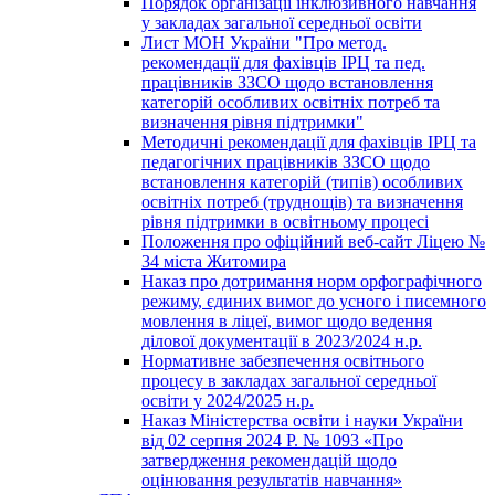
Порядок організації інклюзивного навчання
у закладах загальної середньої освіти
Лист МОН України "Про метод.
рекомендації для фахівців ІРЦ та пед.
працівників ЗЗСО щодо встановлення
категорій особливих освітніх потреб та
визначення рівня підтримки"
Методичні рекомендації для фахівців ІРЦ та
педагогічних працівників ЗЗСО щодо
встановлення категорій (типів) особливих
освітніх потреб (труднощів) та визначення
рівня підтримки в освітньому процесі
Положення про офіційний веб-сайт Ліцею №
34 міста Житомира
Наказ про дотримання норм орфографічного
режиму, єдиних вимог до усного і писемного
мовлення в ліцеї, вимог щодо ведення
ділової документації в 2023/2024 н.р.
Нормативне забезпечення освітнього
процесу в закладах загальної середньої
освіти у 2024/2025 н.р.
Наказ Міністерства освіти і науки України
від 02 серпня 2024 Р. № 1093 «Про
затвердження рекомендацій щодо
оцінювання результатів навчання»