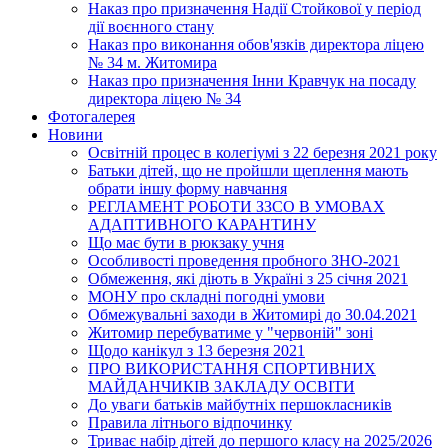
Наказ про призначення Надії Стойкової у період
дії воєнного стану
Наказ про виконання обов'язків директора ліцею
№ 34 м. Житомира
Наказ про призначення Інни Кравчук на посаду
директора ліцею № 34
Фотогалерея
Новини
Освітній процес в колегіумі з 22 березня 2021 року
Батьки дітей, що не пройшли щеплення мають
обрати іншу форму навчання
РЕГЛАМЕНТ РОБОТИ ЗЗСО В УМОВАХ
АДАПТИВНОГО КАРАНТИНУ
Що має бути в рюкзаку учня
Особливості проведення пробного ЗНО-2021
Обмеження, які діють в Україні з 25 січня 2021
МОНУ про складні погодні умови
Обмежувальні заходи в Житомирі до 30.04.2021
Житомир перебуватиме у "червоній" зоні
Щодо канікул з 13 березня 2021
ПРО ВИКОРИСТАННЯ СПОРТИВНИХ
МАЙДАНЧИКІВ ЗАКЛАДУ ОСВІТИ
До уваги батьків майбутніх першокласників
Правила літнього відпочинку
Триває набір дітей до першого класу на 2025/2026