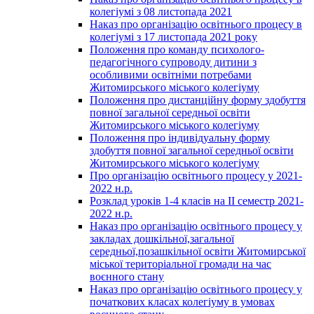
колегіумі з 08 листопада 2021
Наказ про організацію освітнього процесу в
колегіумі з 17 листопада 2021 року
Положення про команду психолого-
педагогічного супроводу дитини з
особливими освітніми потребами
Житомирського міського колегіуму
Положення про дистанційну форму здобуття
повної загальної середньої освіти
Житомирського міського колегіуму
Положення про індивідуальну форму
здобуття повної загальної середньої освіти
Житомирського міського колегіуму
Про організацію освітнього процесу у 2021-
2022 н.р.
Розклад уроків 1-4 класів на ІІ семестр 2021-
2022 н.р.
Наказ про організацію освітнього процесу у
закладах дошкільної,загальної
середньої,позашкільної освіти Житомирської
міської територіальної громади на час
воєнного стану
Наказ про організацію освітнього процесу у
початкових класах колегіуму в умовах