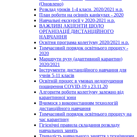
(Оновлено)
Розклад уроків 1-4 класи. 2020/2021 н.р.
План роботи на осінніх канікулах - 2020
Навчальні екскурсії у 2020-2021 н.р.
ВАЖЛИВІ АКЦЕНТИ ЩОДО
ОРГАНІЗАЦІЇ ДИСТАНЦІЙНОГО
НАВЧАННЯ
Освітня програма колегіуму 2020/2021 н.р.
Тимчасовий порядок освітнього процесу -
2020
Маршрути руху (адаптивний карантин)
2020/2021
Інструменти дистанційного навчання для
учнів 5-11 класів
Освітній процес в умовах недопущення
поширення COVID-19 з 23.11.20
Алгоритм роботи колегіуму залежно від
карантинної зони
Вчимося з використанням технологій
дистанційного навчання
Тимчасовий порядок освітнього процесу на
час карантину
Гігієнічні правила складання розкладу
навчальних занять
Тривалість навчального заняття з технічними