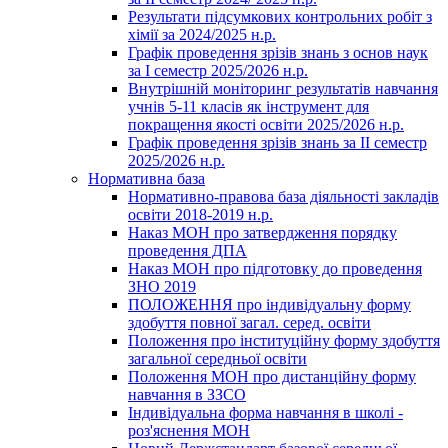
Результати підсумкових контрольних робіт з
хімії за 2024/2025 н.р.
Графік проведення зрізів знань з основ наук
за І семестр 2025/2026 н.р.
Внутрішній моніторинг результатів навчання
учнів 5-11 класів як інструмент для
покращення якості освіти 2025/2026 н.р.
Графік проведення зрізів знань за ІІ семестр
2025/2026 н.р.
Нормативна база
Нормативно-правова база діяльності закладів
освіти 2018-2019 н.р.
Наказ МОН про затвердження порядку
проведення ДПА
Наказ МОН про підготовку до проведення
ЗНО 2019
ПОЛОЖЕННЯ про індивідуальну форму
здобуття повної загал. серед. освіти
Положення про інституційну форму здобуття
загальної середньої освіти
Положення МОН про дистанційну форму
навчання в ЗЗСО
Індивідуальна форма навчання в школі -
роз'яснення МОН