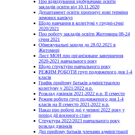
Про відвідування здобувачами освіти
закладів освіти від 10.11.2020
Департамент освіти пропонує нові терміни
зимових канікул
Щодо навчання в колегіумі у грудні-січні
2020/2021
Про роботу закладів освіти Житомира 08-24
січня 2021
Обмежувальні заходи до 28.02.2021 в
Житомирі
Лист МОН про організоване завершення
2020-2021 навчального року
Щодо структури навчального року
РЕЖИМ РОБОТИ груп подовженого дня 1-4
класів
Графік прийому батьків адміністрацією
колегіуму у 2021/2022 н.р.
Розклад дзвінків 2021-2022 н.р. ІІ семестр
Режим роботи груп подовженого дня 1-4
класів на ІІ семестр 2021-2022 н.р.
Наказ про робочі дні у червні 2022 року у
період дії воєнного стану
Структура 2022/2023 навчального року,
розклад дзвінків
Дні прийому батьків членами адміністрації