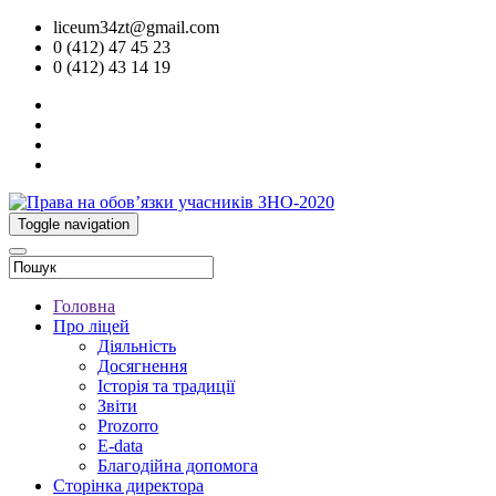
liceum34zt@gmail.com
0 (412) 47 45 23
0 (412) 43 14 19
Toggle navigation
Головна
Про ліцей
Діяльність
Досягнення
Історія та традиції
Звіти
Prozorro
E-data
Благодійна допомога
Сторінка директора