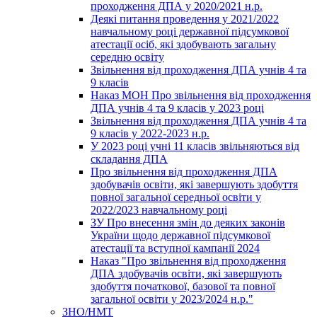
проходження ДПА у 2020/2021 н.р.
Деякі питання проведення у 2021/2022
навчальному році державної підсумкової
атестації осіб, які здобувають загальну
середню освіту
Звільнення від проходження ДПА учнів 4 та
9 класів
Наказ МОН Про звільнення від проходження
ДПА учнів 4 та 9 класів у 2023 році
Звільнення від проходження ДПА учнів 4 та
9 класів у 2022-2023 н.р.
У 2023 році учні 11 класів звільняються від
складання ДПА
Про звільнення від проходження ДПА
здобувачів освіти, які завершують здобуття
повної загальної середньої освіти у
2022/2023 навчальному році
ЗУ Про внесення змін до деяких законів
України щодо державної підсумкової
атестації та вступної кампанії 2024
Наказ "Про звільнення від проходження
ДПА здобувачів освіти, які завершують
здобуття початкової, базової та повної
загальної освіти у 2023/2024 н.р."
ЗНО/НМТ