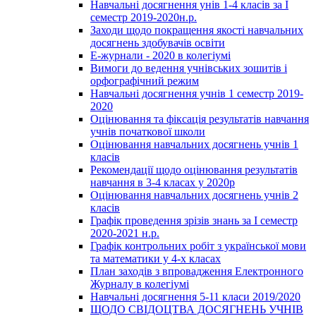
Навчальні досягнення унів 1-4 класів за І
семестр 2019-2020н.р.
Заходи щодо покращення якості навчальних
досягнень здобувачів освіти
Е-журнали - 2020 в колегіумі
Вимоги до ведення учнівських зошитів і
орфографічний режим
Навчальні досягнення учнів 1 семестр 2019-
2020
Оцінювання та фіксація результатів навчання
учнів початкової школи
Оцінювання навчальних досягнень учнів 1
класів
Рекомендації щодо оцінювання результатів
навчання в 3-4 класах у 2020р
Оцінювання навчальних досягнень учнів 2
класів
Графік проведення зрізів знань за І семестр
2020-2021 н.р.
Графік контрольних робіт з української мови
та математики у 4-х класах
План заходів з впровадження Електронного
Журналу в колегіумі
Навчальні досягнення 5-11 класи 2019/2020
ЩОДО СВІДОЦТВА ДОСЯГНЕНЬ УЧНІВ