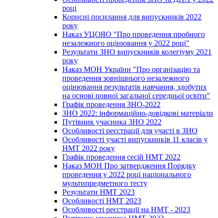
році
Корисні посилання для випускників 2022
року
Наказ УЦОЯО "Про проведення пробного
незалежного оцінювання у 2022 році"
Результати ЗНО випускників колегіуму 2021
року
Наказ МОН України "Про організацію та
проведення зовнішнього незалежного
оцінювання результатів навчання, здобутих
на основі повної загальної середньої освіти"
Графік проведення ЗНО-2022
ЗНО 2022: інформаційно-довідкові матеріали
Путівник учасника ЗНО 2022
Особливості реєстрації для участі в ЗНО
Особливості участі випускників 11 класів у
НМТ 2022 року
Графік проведення сесій НМТ 2022
Наказ МОН Про затвердження Порядку
проведення у 2022 році національного
мультипредметного тесту
Результати НМТ 2023
Особливості НМТ 2023
Особливості реєстрації на НМТ - 2023