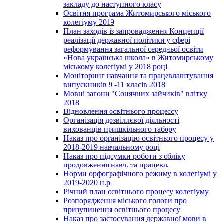
закладу до наступного класу
Освітня програма Житомирського міського
колегіуму 2019
План заходів із запровадження Концепції
реалізації державної політики у сфері
реформування загальної середньої освіти
«Нова українська школа» в Житомирському
міському колегіумі у 2018 році
Моніторинг навчання та працевлаштування
випускників 9 -11 класів 2018
Мовні загони "Сонячних зайчиків" влітку
2018
Відновлення освітнього процессу
Організація дозвіллєвої діяльності
вихованців пришкільного табору
Наказ про організацію освітнього процесу у
2018-2019 навчальному році
Наказ про підсумки роботи з обліку
продовження навч. та працевл.
Норми орфографічного режиму в колегіумі у
2019-2020 н.р.
Річний план освітнього процесу колегіуму
Розпорядження міського голови про
призупинення освітнього процесу
Наказ про застосування державної мови в