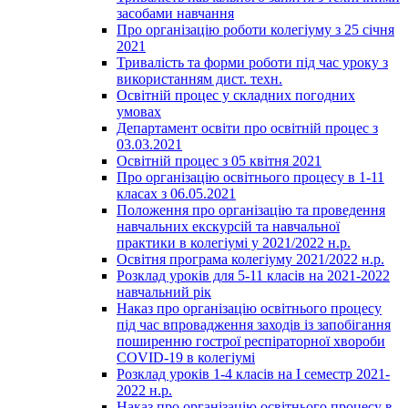
засобами навчання
Про організацію роботи колегіуму з 25 січня
2021
Тривалість та форми роботи під час уроку з
використанням дист. техн.
Освітній процес у складних погодних
умовах
Департамент освіти про освітній процес з
03.03.2021
Освітній процес з 05 квітня 2021
Про організацію освітнього процесу в 1-11
класах з 06.05.2021
Положення про організацію та проведення
навчальних екскурсій та навчальної
практики в колегіумі у 2021/2022 н.р.
Освітня програма колегіуму 2021/2022 н.р.
Розклад уроків для 5-11 класів на 2021-2022
навчальний рік
Наказ про організацію освітнього процесу
під час впровадження заходів із запобігання
поширенню гострої респіраторної хвороби
COVID-19 в колегіумі
Розклад уроків 1-4 класів на І семестр 2021-
2022 н.р.
Наказ про організацію освітнього процесу в