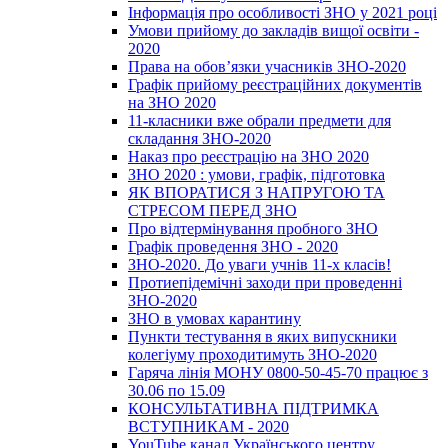
Інформація про особливості ЗНО у 2021 році
Умови прийому до закладів вищої освіти -
2020
Права на обов’язки учасників ЗНО-2020
Графік прийому реєстраційних документів
на ЗНО 2020
11-класники вже обрали предмети для
складання ЗНО-2020
Наказ про реєстрацію на ЗНО 2020
ЗНО 2020 : умови, графік, підготовка
ЯК ВПОРАТИСЯ З НАПРУГОЮ ТА
СТРЕСОМ ПЕРЕД ЗНО
Про відтермінування пробного ЗНО
Графік проведення ЗНО - 2020
ЗНО-2020. До уваги учнів 11-х класів!
Протиепідемічні заходи при проведенні
ЗНО-2020
ЗНО в умовах карантину
Пункти тестування в яких випускники
колегіуму проходитимуть ЗНО-2020
Гаряча лінія МОНУ 0800-50-45-70 працює з
30.06 по 15.09
КОНСУЛЬТАТИВНА ПІДТРИМКА
ВСТУПНИКАМ - 2020
YouTube канал Українського центру