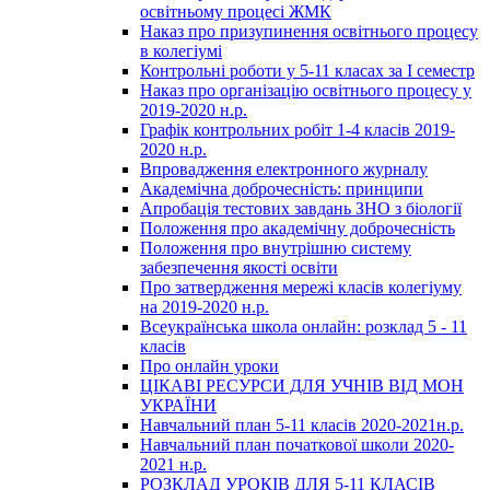
освітньому процесі ЖМК
Наказ про призупинення освітнього процесу
в колегіумі
Контрольні роботи у 5-11 класах за І семестр
Наказ про організацію освітнього процесу у
2019-2020 н.р.
Графік контрольних робіт 1-4 класів 2019-
2020 н.р.
Впровадження електронного журналу
Академічна доброчесність: принципи
Апробація тестових завдань ЗНО з біології
Положення про академічну доброчесність
Положення про внутрішню систему
забезпечення якості освіти
Про затвердження мережі класів колегіуму
на 2019-2020 н.р.
Всеукраїнська школа онлайн: розклад 5 - 11
класів
Про онлайн уроки
ЦІКАВІ РЕСУРСИ ДЛЯ УЧНІВ ВІД МОН
УКРАЇНИ
Навчальний план 5-11 класів 2020-2021н.р.
Навчальний план початкової школи 2020-
2021 н.р.
РОЗКЛАД УРОКІВ ДЛЯ 5-11 КЛАСІВ