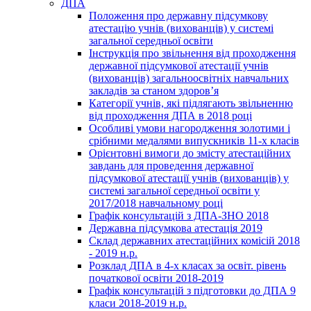
ДПА
Положення про державну підсумкову
атестацію учнів (вихованців) у системі
загальної середньої освіти
Інструкція про звільнення від проходження
державної підсумкової атестації учнів
(вихованців) загальноосвітніх навчальних
закладів за станом здоров’я
Категорії учнів, які підлягають звільненню
від проходження ДПА в 2018 році
Особливі умови нагородження золотими і
срібними медалями випускників 11-х класів
Орієнтовні вимоги до змісту атестаційних
завдань для проведення державної
підсумкової атестації учнів (вихованців) у
системі загальної середньої освіти у
2017/2018 навчальному році
Графік консультацій з ДПА-ЗНО 2018
Державна підсумкова атестація 2019
Склад державних атестаційних комісій 2018
- 2019 н.р.
Розклад ДПА в 4-х класах за освіт. рівень
початкової освіти 2018-2019
Графік консультацій з підготовки до ДПА 9
класи 2018-2019 н.р.