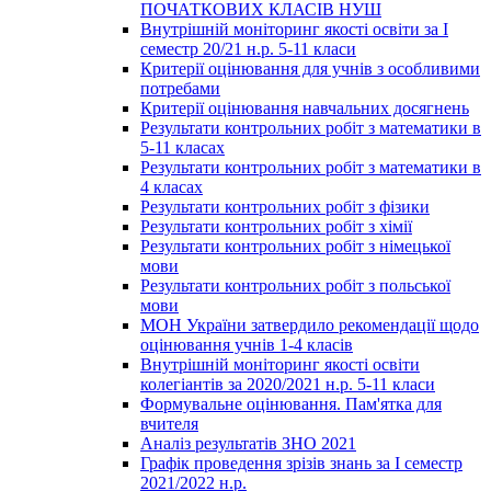
ПОЧАТКОВИХ КЛАСІВ НУШ
Внутрішній моніторинг якості освіти за І
семестр 20/21 н.р. 5-11 класи
Критерії оцінювання для учнів з особливими
потребами
Критерії оцінювання навчальних досягнень
Результати контрольних робіт з математики в
5-11 класах
Результати контрольних робіт з математики в
4 класах
Результати контрольних робіт з фізики
Результати контрольних робіт з хімії
Результати контрольних робіт з німецької
мови
Результати контрольних робіт з польської
мови
МОН України затвердило рекомендації щодо
оцінювання учнів 1-4 класів
Внутрішній моніторинг якості освіти
колегіантів за 2020/2021 н.р. 5-11 класи
Формувальне оцінювання. Пам'ятка для
вчителя
Аналіз результатів ЗНО 2021
Графік проведення зрізів знань за І семестр
2021/2022 н.р.