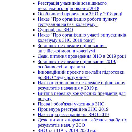
Реєстрація учасників зовнішнього
незалежного оцінювання 2018
Особливості проведення ЗНО у 2018 році
Наказ "Про організацію роботи пункту
тестування на базі колегіуму"
Супровід на ЗНО
Наказ "Про організацію участі випускників
колегіуму в ЗНО 2018 року"
Зовнішнє незалежне оцінювання з
англійської мови в колегіумі
Деякі питання проведення ЗНО в 2019 році
Зовнішнє незалежне оцінювання 2019:
особливості та правила
Інноваційний проект з он-лайн підготовки
до ЗНО "Будь розумним"
Наказ про зовнішнє незалежне оцінювання
результатів навчання у 2019 р.
Витяг з переліку конкурсних предметів для
вступу
Права і обов'язки учасників ЗНО
Процедура реєстрації на ЗНО-2019
Наказ про реєстрацію на ЗНО 2019
Деякі питання норматив. забезпеч. здобутих
результатів навч. у ЗСО
ЗНО та ДПА у 2019-2020 н.р.