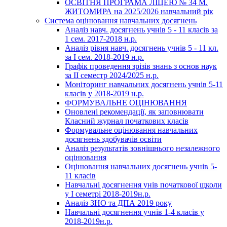
ОСВІТНЯ ПРОГРАМА ЛІЦЕЮ № 34 М.
ЖИТОМИРА на 2025/2026 навчальний рік
Система оцінювання навчальних досягнень
Аналіз навч. досягнень учнів 5 - 11 класів за
1 сем. 2017-2018 н.р.
Аналіз рівня навч. досягнень учнів 5 - 11 кл.
за І сем. 2018-2019 н.р.
Графік проведення зрізів знань з основ наук
за ІІ семестр 2024/2025 н.р.
Моніторинг навчальних досягнень учнів 5-11
класів у 2018-2019 н.р.
ФОРМУВАЛЬНЕ ОЦІНЮВАННЯ
Оновлені рекомендації, як заповнювати
Класний журнал початкових класів
Формувальне оцінювання навчальних
досягнень здобувачів освіти
Аналіз результатів зовнішнього незалежного
оцінювання
Оцінювання навчальних досягнень учнів 5-
11 класів
Навчальні досягнення унів початкової щколи
у І семетрі 2018-2019н.р.
Аналіз ЗНО та ДПА 2019 року
Навчальні досягнення учнів 1-4 класів у
2018-2019н.р.