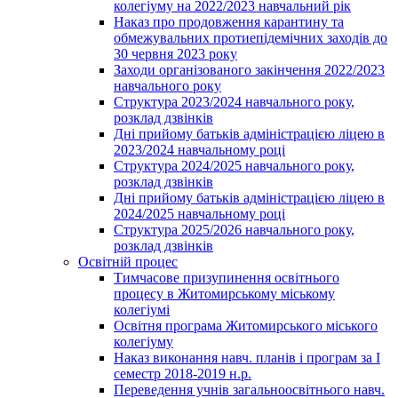
колегіуму на 2022/2023 навчальний рік
Наказ про продовження карантину та
обмежувальних протиепідемічних заходів до
30 червня 2023 року
Заходи організованого закінчення 2022/2023
навчального року
Структура 2023/2024 навчального року,
розклад дзвінків
Дні прийому батьків адміністрацією ліцею в
2023/2024 навчальному році
Структура 2024/2025 навчального року,
розклад дзвінків
Дні прийому батьків адміністрацією ліцею в
2024/2025 навчальному році
Структура 2025/2026 навчального року,
розклад дзвінків
Освітній процес
Тимчасове призупинення освітнього
процесу в Житомирському міському
колегіумі
Освітня програма Житомирського міського
колегіуму
Наказ виконання навч. планів і програм за І
семестр 2018-2019 н.р.
Переведення учнів загальноосвітнього навч.