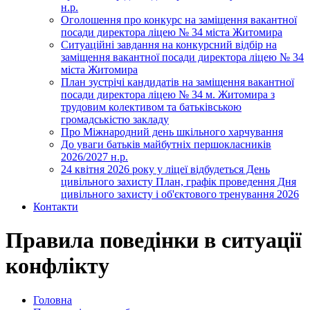
н.р.
Оголошення про конкурс на заміщення вакантної
посади директора ліцею № 34 міста Житомира
Ситуаційні завдання на конкурсний відбір на
заміщення вакантної посади директора ліцею № 34
міста Житомира
План зустрічі кандидатів на заміщення вакантної
посади директора ліцею № 34 м. Житомира з
трудовим колективом та батьківською
громадськістю закладу
Про Міжнародний день шкільного харчування
До уваги батьків майбутніх першокласників
2026/2027 н.р.
24 квітня 2026 року у ліцеї відбудеться День
цивільного захисту План, графік проведення Дня
цивільного захисту і об'єктового тренування 2026
Контакти
Правила поведінки в ситуації
конфлікту
Головна