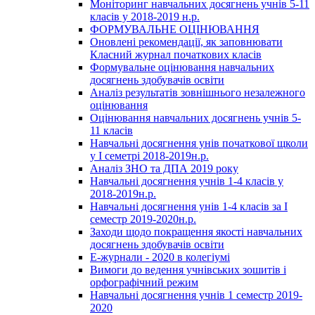
Моніторинг навчальних досягнень учнів 5-11
класів у 2018-2019 н.р.
ФОРМУВАЛЬНЕ ОЦІНЮВАННЯ
Оновлені рекомендації, як заповнювати
Класний журнал початкових класів
Формувальне оцінювання навчальних
досягнень здобувачів освіти
Аналіз результатів зовнішнього незалежного
оцінювання
Оцінювання навчальних досягнень учнів 5-
11 класів
Навчальні досягнення унів початкової щколи
у І семетрі 2018-2019н.р.
Аналіз ЗНО та ДПА 2019 року
Навчальні досягнення учнів 1-4 класів у
2018-2019н.р.
Навчальні досягнення унів 1-4 класів за І
семестр 2019-2020н.р.
Заходи щодо покращення якості навчальних
досягнень здобувачів освіти
Е-журнали - 2020 в колегіумі
Вимоги до ведення учнівських зошитів і
орфографічний режим
Навчальні досягнення учнів 1 семестр 2019-
2020