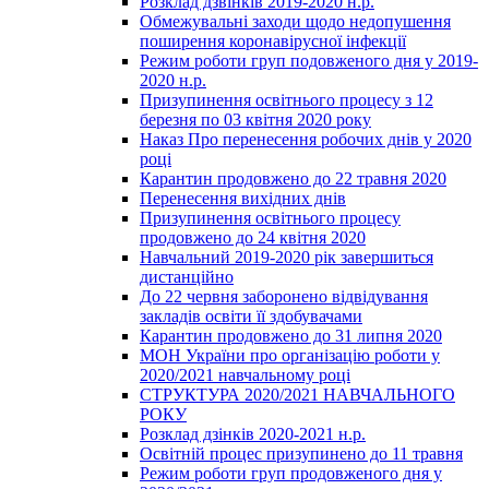
Розклад дзвінків 2019-2020 н.р.
Обмежувальні заходи щодо недопушення
поширення коронавірусної інфекції
Режим роботи груп подовженого дня у 2019-
2020 н.р.
Призупинення освітнього процесу з 12
березня по 03 квітня 2020 року
Наказ Про перенесення робочих днів у 2020
році
Карантин продовжено до 22 травня 2020
Перенесення вихідних днів
Призупинення освітнього процесу
продовжено до 24 квітня 2020
Навчальний 2019-2020 рік завершиться
дистанційно
До 22 червня заборонено відвідування
закладів освіти її здобувачами
Карантин продовжено до 31 липня 2020
МОН України про організацію роботи у
2020/2021 навчальному році
СТРУКТУРА 2020/2021 НАВЧАЛЬНОГО
РОКУ
Розклад дзінків 2020-2021 н.р.
Освітній процес призупинено до 11 травня
Режим роботи груп продовженого дня у