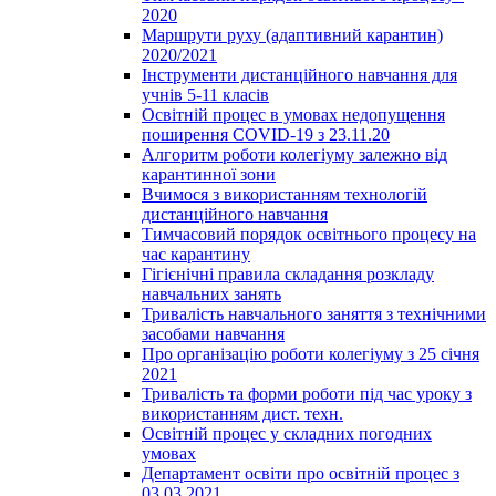
2020
Маршрути руху (адаптивний карантин)
2020/2021
Інструменти дистанційного навчання для
учнів 5-11 класів
Освітній процес в умовах недопущення
поширення COVID-19 з 23.11.20
Алгоритм роботи колегіуму залежно від
карантинної зони
Вчимося з використанням технологій
дистанційного навчання
Тимчасовий порядок освітнього процесу на
час карантину
Гігієнічні правила складання розкладу
навчальних занять
Тривалість навчального заняття з технічними
засобами навчання
Про організацію роботи колегіуму з 25 січня
2021
Тривалість та форми роботи під час уроку з
використанням дист. техн.
Освітній процес у складних погодних
умовах
Департамент освіти про освітній процес з
03.03.2021