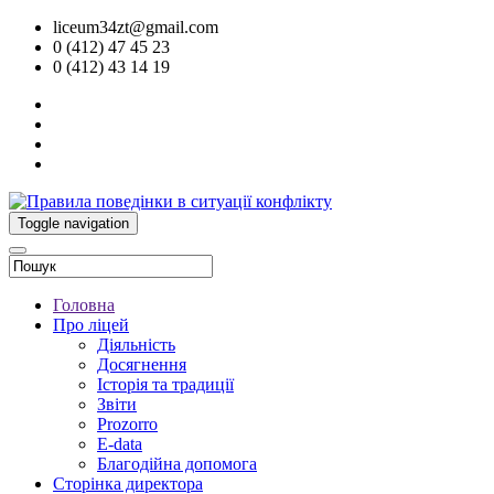
liceum34zt@gmail.com
0 (412) 47 45 23
0 (412) 43 14 19
Toggle navigation
Головна
Про ліцей
Діяльність
Досягнення
Історія та традиції
Звіти
Prozorro
E-data
Благодійна допомога
Сторінка директора