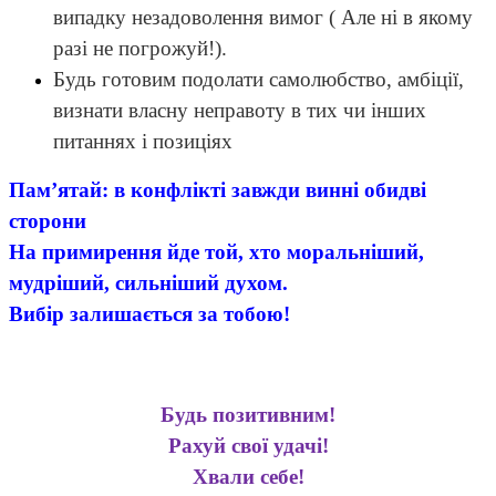
випадку незадоволення вимог ( Але ні в якому
разі не погрожуй!).
Будь готовим подолати самолюбство, амбіції,
визнати власну
н
еправоту в тих чи інших
питаннях і позиціях
Пам’ятай: в
конфлікті завжди вин
ні
обидві
сторони
На примирення йде той, хто моральніший,
мудріший, сильніший духом
.
Вибір залишається за тобою!
Будь позитивним!
Рахуй свої удачі!
Хвали себе!