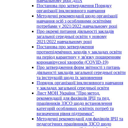
навчальному році ДПА
Постанова про затвердження Порядку
організації інклюзивного навчання
Методичні рекомендації щодо організації
навчання осіб з особливими освітніми
потребами у 2021/2022 навчальному році
Про окремі питання діяльності закладів
загальної середньої освіти у новому
2021/2022 навчальному році
Постанова про затвердження
протиепідемічних заходів у закладах освіти
на період карантину у зв'язку поширенням
коронавірусної хвороби (COVID-19)
Про затвердження форм звітності з питань
діяльності закладів загальної середньої освіти
та інструкцій щодо їх заповнення
Порядок організації інклюзивного навчання
у закладах загальної середньої освіти
Лист МОН України "Про метод.
рекомендації для фахівців ІРЦ та пед.
працівників ЗЗСО щодо встановлення
категорій особливих освітніх потреб та
визначення рівня підтримки"
Методичні рекомендації для фахівців ІРЦ та
педагогічних працівників ЗЗСО щодо