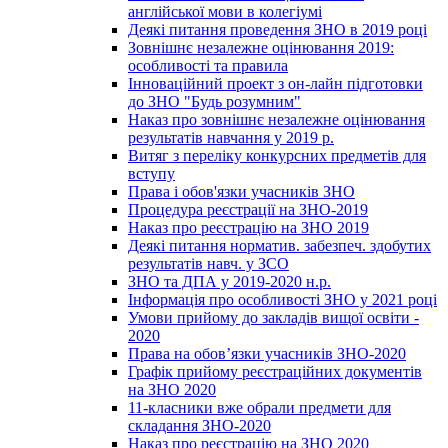
англійської мови в колегіумі
Деякі питання проведення ЗНО в 2019 році
Зовнішнє незалежне оцінювання 2019:
особливості та правила
Інноваційний проект з он-лайн підготовки
до ЗНО "Будь розумним"
Наказ про зовнішнє незалежне оцінювання
результатів навчання у 2019 р.
Витяг з переліку конкурсних предметів для
вступу
Права і обов'язки учасників ЗНО
Процедура реєстрації на ЗНО-2019
Наказ про реєстрацію на ЗНО 2019
Деякі питання норматив. забезпеч. здобутих
результатів навч. у ЗСО
ЗНО та ДПА у 2019-2020 н.р.
Інформація про особливості ЗНО у 2021 році
Умови прийому до закладів вищої освіти -
2020
Права на обов’язки учасників ЗНО-2020
Графік прийому реєстраційних документів
на ЗНО 2020
11-класники вже обрали предмети для
складання ЗНО-2020
Наказ про реєстрацію на ЗНО 2020