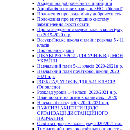
Академічна доброчесність: принципи
Апробація тестових завдань ЗНО з біології
Положення про академічну доброчесність
Положення про внутрішню систему
забезпечення якості освіти
Про затвердження мережі класів колегіуму
на 2019-2020 н.р.
Всеукраїнська школа онлайн: розклад 5 - 11
класів
Про онлайн уроки
ЦІКАВІ РЕСУРСИ ДЛЯ УЧНІВ ВІД МОН
УКРАЇНИ
Навчальний план 5-11 класів 2020-2021н.р.
Навчальний план початкової школи 2020-
2021 н.р.
РОЗКЛАД УРОКІВ ДЛЯ 5-11 КЛАСІВ
(Оновлено)
Розклад уроків 1-4 класи. 2020/2021 н.р.
План роботи на осінніх канікулах - 2020
Навчальні екскурсії у 2020-2021 н.р.
ВАЖЛИВІ АКЦЕНТИ ЩОДО
ОРГАНІЗАЦІЇ ДИСТАНЦІЙНОГО
НАВЧАННЯ
Освітня програма колегіуму 2020/2021 н.р.
Тимчасовий порядок освітнього процесу -