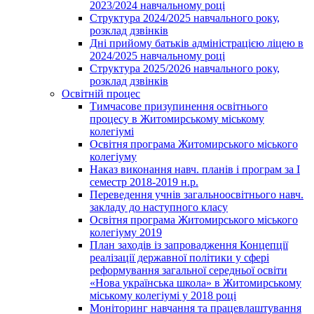
2023/2024 навчальному році
Структура 2024/2025 навчального року,
розклад дзвінків
Дні прийому батьків адміністрацією ліцею в
2024/2025 навчальному році
Структура 2025/2026 навчального року,
розклад дзвінків
Освітній процес
Тимчасове призупинення освітнього
процесу в Житомирському міському
колегіумі
Освітня програма Житомирського міського
колегіуму
Наказ виконання навч. планів і програм за І
семестр 2018-2019 н.р.
Переведення учнів загальноосвітнього навч.
закладу до наступного класу
Освітня програма Житомирського міського
колегіуму 2019
План заходів із запровадження Концепції
реалізації державної політики у сфері
реформування загальної середньої освіти
«Нова українська школа» в Житомирському
міському колегіумі у 2018 році
Моніторинг навчання та працевлаштування