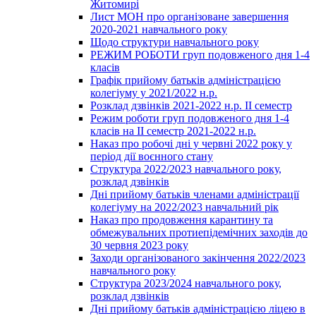
Житомирі
Лист МОН про організоване завершення
2020-2021 навчального року
Щодо структури навчального року
РЕЖИМ РОБОТИ груп подовженого дня 1-4
класів
Графік прийому батьків адміністрацією
колегіуму у 2021/2022 н.р.
Розклад дзвінків 2021-2022 н.р. ІІ семестр
Режим роботи груп подовженого дня 1-4
класів на ІІ семестр 2021-2022 н.р.
Наказ про робочі дні у червні 2022 року у
період дії воєнного стану
Структура 2022/2023 навчального року,
розклад дзвінків
Дні прийому батьків членами адміністрації
колегіуму на 2022/2023 навчальний рік
Наказ про продовження карантину та
обмежувальних протиепідемічних заходів до
30 червня 2023 року
Заходи організованого закінчення 2022/2023
навчального року
Структура 2023/2024 навчального року,
розклад дзвінків
Дні прийому батьків адміністрацією ліцею в