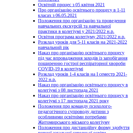
Освітній процес з 05 квітня 2021
Про організацію освітнього процесу в 1-11
класах з 06.05.2021
Положення про організацію та проведення
навчальних екскурсій та навчальної
практики в колегіумі у 2021/2022 н.р.
Освітня програма колегіуму 2021/2022 н.р.
Розклад уроків для 5-11 класів на 2021-2022
навчальний рік
Наказ про організацію освітнього процесу
під час впровадження заходів із запобігання
поширенню гострої респіраторної хвороби
COVID-19 в колегіумі
Розклад уроків 1-4 класів на І семестр 2021-
2022 н.р.
Наказ про організацію освітнього процесу в
колегіумі з 08 листопада 2021
Наказ про організацію освітнього процесу в
колегіумі з 17 листопада 2021 року
Положення про команду психолого-
педагогічного супроводу дитини з
особливими освітніми потребами
Житомирського міського колегіуму
Положення про дистанційну форму здобуття
повної загальної середньої освіти