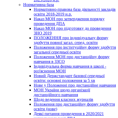
Нормативна база
Нормативно-правова база діяльності закладів
освіти 2018-2019 н.р.
Наказ МОН про затвердження порядку
проведення ДПА
Наказ МОН про підготовку до проведення
ЗНО 2019
ПОЛОЖЕННЯ про індивідуальну форму
здобуття повної загал. серед. освіти
Положення про інституційну форму здобуття
загальної середньої освіти
Положення МОН про дистанційну форму
навчання в ЗЗСО
Індивідуальна форма навчання в школі -
роз'яснення МОН
Новий Держстандарт базової середньої
освіти: основні положення за 5 хв
Нове у Положенні про дистанційне навчання
МОН України щодо організації
дистанційного навчання
Щодо ведення класних журналів
Положення про дистанційну форму здобуття
освіти (нове)
Деякі питання проведення в 2020/2021