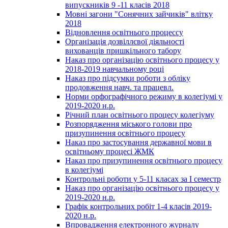
випускників 9 -11 класів 2018
Мовні загони "Сонячних зайчиків" влітку
2018
Відновлення освітнього процессу
Організація дозвіллєвої діяльності
вихованців пришкільного табору
Наказ про організацію освітнього процесу у
2018-2019 навчальному році
Наказ про підсумки роботи з обліку
продовження навч. та працевл.
Норми орфографічного режиму в колегіумі у
2019-2020 н.р.
Річний план освітнього процесу колегіуму
Розпорядження міського голови про
призупинення освітнього процесу
Наказ про застосування державної мови в
освітньому процесі ЖМК
Наказ про призупинення освітнього процесу
в колегіумі
Контрольні роботи у 5-11 класах за І семестр
Наказ про організацію освітнього процесу у
2019-2020 н.р.
Графік контрольних робіт 1-4 класів 2019-
2020 н.р.
Впровадження електронного журналу