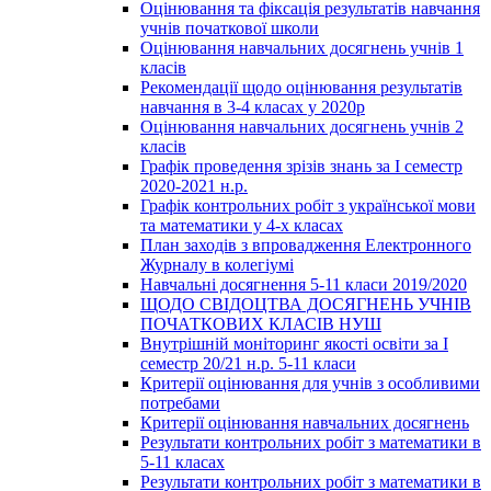
Оцінювання та фіксація результатів навчання
учнів початкової школи
Оцінювання навчальних досягнень учнів 1
класів
Рекомендації щодо оцінювання результатів
навчання в 3-4 класах у 2020р
Оцінювання навчальних досягнень учнів 2
класів
Графік проведення зрізів знань за І семестр
2020-2021 н.р.
Графік контрольних робіт з української мови
та математики у 4-х класах
План заходів з впровадження Електронного
Журналу в колегіумі
Навчальні досягнення 5-11 класи 2019/2020
ЩОДО СВІДОЦТВА ДОСЯГНЕНЬ УЧНІВ
ПОЧАТКОВИХ КЛАСІВ НУШ
Внутрішній моніторинг якості освіти за І
семестр 20/21 н.р. 5-11 класи
Критерії оцінювання для учнів з особливими
потребами
Критерії оцінювання навчальних досягнень
Результати контрольних робіт з математики в
5-11 класах
Результати контрольних робіт з математики в