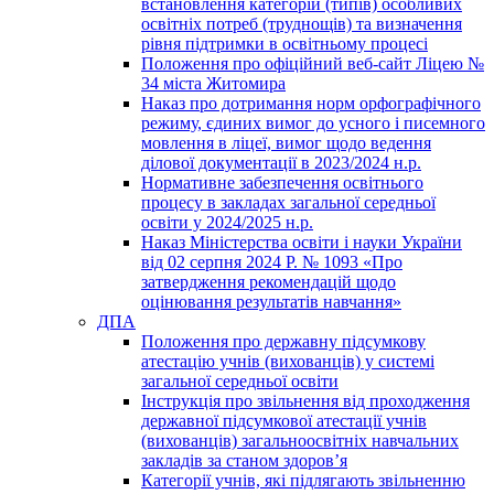
встановлення категорій (типів) особливих
освітніх потреб (труднощів) та визначення
рівня підтримки в освітньому процесі
Положення про офіційний веб-сайт Ліцею №
34 міста Житомира
Наказ про дотримання норм орфографічного
режиму, єдиних вимог до усного і писемного
мовлення в ліцеї, вимог щодо ведення
ділової документації в 2023/2024 н.р.
Нормативне забезпечення освітнього
процесу в закладах загальної середньої
освіти у 2024/2025 н.р.
Наказ Міністерства освіти і науки України
від 02 серпня 2024 Р. № 1093 «Про
затвердження рекомендацій щодо
оцінювання результатів навчання»
ДПА
Положення про державну підсумкову
атестацію учнів (вихованців) у системі
загальної середньої освіти
Інструкція про звільнення від проходження
державної підсумкової атестації учнів
(вихованців) загальноосвітніх навчальних
закладів за станом здоров’я
Категорії учнів, які підлягають звільненню