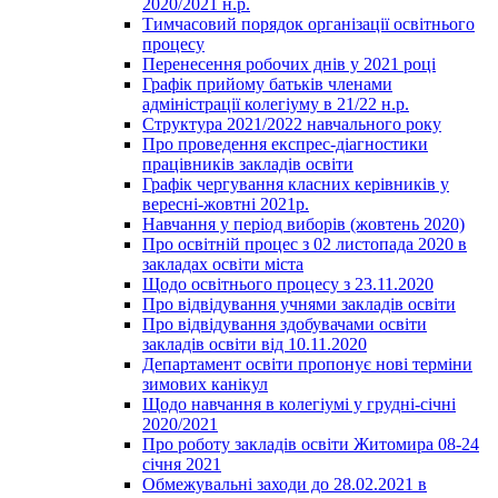
2020/2021 н.р.
Тимчасовий порядок організації освітнього
процесу
Перенесення робочих днів у 2021 році
Графік прийому батьків членами
адміністрації колегіуму в 21/22 н.р.
Структура 2021/2022 навчального року
Про проведення експрес-діагностики
працівників закладів освіти
Графік чергування класних керівників у
вересні-жовтні 2021р.
Навчання у період виборів (жовтень 2020)
Про освітній процес з 02 листопада 2020 в
закладах освіти міста
Щодо освітнього процесу з 23.11.2020
Про відвідування учнями закладів освіти
Про відвідування здобувачами освіти
закладів освіти від 10.11.2020
Департамент освіти пропонує нові терміни
зимових канікул
Щодо навчання в колегіумі у грудні-січні
2020/2021
Про роботу закладів освіти Житомира 08-24
січня 2021
Обмежувальні заходи до 28.02.2021 в