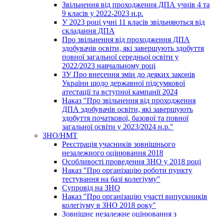
Звільнення від проходження ДПА учнів 4 та
9 класів у 2022-2023 н.р.
У 2023 році учні 11 класів звільняються від
складання ДПА
Про звільнення від проходження ДПА
здобувачів освіти, які завершують здобуття
повної загальної середньої освіти у
2022/2023 навчальному році
ЗУ Про внесення змін до деяких законів
України щодо державної підсумкової
атестації та вступної кампанії 2024
Наказ "Про звільнення від проходження
ДПА здобувачів освіти, які завершують
здобуття початкової, базової та повної
загальної освіти у 2023/2024 н.р."
ЗНО/НМТ
Реєстрація учасників зовнішнього
незалежного оцінювання 2018
Особливості проведення ЗНО у 2018 році
Наказ "Про організацію роботи пункту
тестування на базі колегіуму"
Супровід на ЗНО
Наказ "Про організацію участі випускників
колегіуму в ЗНО 2018 року"
Зовнішнє незалежне оцінювання з