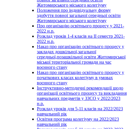
Житомирського міського колегіуму
Положення про індивідуальну форму
здобуття повної загальної середньої освіти
Житомирського міського колегіуму
Про організацію освітнього процесу у 2021-
2022 н.р.
Розклад уроків 1-4 класів на ІІ семестр 2021-
2022 н.р.
Наказ про організацію освітнього процесу у
закладах дошкільної,загальної
середньої,позашкільної освіти Житомирської
міської територіальної громади на час
воєнного стану
Наказ про організацію освітнього процесу у
початкових класах колегіуму в умовах
воєнного стану
Інструктивно-методичні рекомендації щодо
організації освітнього процесу та викладання
навчальних предметів у ЗЗСО у 2022/2023
н.р.
Розклад уроків для 5-11 класів на 2022/2023
навчальний рік
Освітня програма колегіуму на 2022/2023
навчальний рік