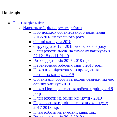
Навігація
Освітня діяльність
Навчальний рік та режим роботи
Про порядок організованого закінчення
2017-2018 навчального року
Осінні канікули 2018
Структура 2017 - 2018 навчального року
План роботи ЖМК на зимових канікулах з
22.12.18 по 11.01.19
Розклад дзвінків 2017-2018 н.р.
Перенесення робочих днів у 2018 році
Наказ про підготовку та проведення
весняних канікул 2019
Організація роботи та заходи безпеки під час
осінніх канікул 2019
Наказ Про перенесення робочих днів у 2018
році
План роботи на осінні канікули - 2019
Перенесення термінів весняних канікул у
2017-2018 н.р.
План роботи на зимових канікулах
Розклад дзвінків 2018-2019 н.р.