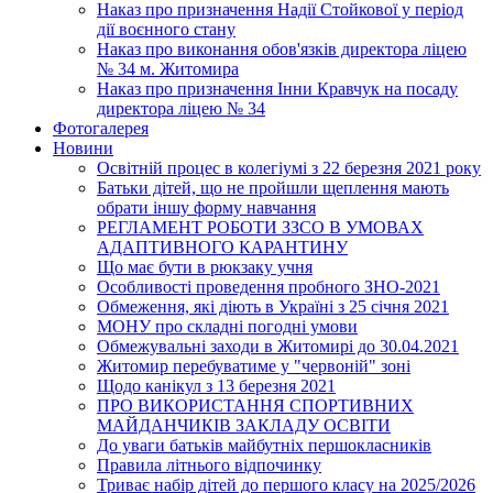
Наказ про призначення Надії Стойкової у період
дії воєнного стану
Наказ про виконання обов'язків директора ліцею
№ 34 м. Житомира
Наказ про призначення Інни Кравчук на посаду
директора ліцею № 34
Фотогалерея
Новини
Освітній процес в колегіумі з 22 березня 2021 року
Батьки дітей, що не пройшли щеплення мають
обрати іншу форму навчання
РЕГЛАМЕНТ РОБОТИ ЗЗСО В УМОВАХ
АДАПТИВНОГО КАРАНТИНУ
Що має бути в рюкзаку учня
Особливості проведення пробного ЗНО-2021
Обмеження, які діють в Україні з 25 січня 2021
МОНУ про складні погодні умови
Обмежувальні заходи в Житомирі до 30.04.2021
Житомир перебуватиме у "червоній" зоні
Щодо канікул з 13 березня 2021
ПРО ВИКОРИСТАННЯ СПОРТИВНИХ
МАЙДАНЧИКІВ ЗАКЛАДУ ОСВІТИ
До уваги батьків майбутніх першокласників
Правила літнього відпочинку
Триває набір дітей до першого класу на 2025/2026