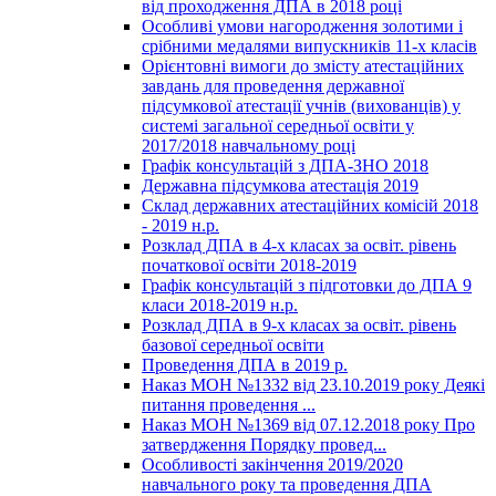
від проходження ДПА в 2018 році
Особливі умови нагородження золотими і
срібними медалями випускників 11-х класів
Орієнтовні вимоги до змісту атестаційних
завдань для проведення державної
підсумкової атестації учнів (вихованців) у
системі загальної середньої освіти у
2017/2018 навчальному році
Графік консультацій з ДПА-ЗНО 2018
Державна підсумкова атестація 2019
Склад державних атестаційних комісій 2018
- 2019 н.р.
Розклад ДПА в 4-х класах за освіт. рівень
початкової освіти 2018-2019
Графік консультацій з підготовки до ДПА 9
класи 2018-2019 н.р.
Розклад ДПА в 9-х класах за освіт. рівень
базової середньої освіти
Проведення ДПА в 2019 р.
Наказ МОН №1332 від 23.10.2019 року Деякі
питання проведення ...
Наказ МОН №1369 від 07.12.2018 року Про
затвердження Порядку провед...
Особливості закінчення 2019/2020
навчального року та проведення ДПА