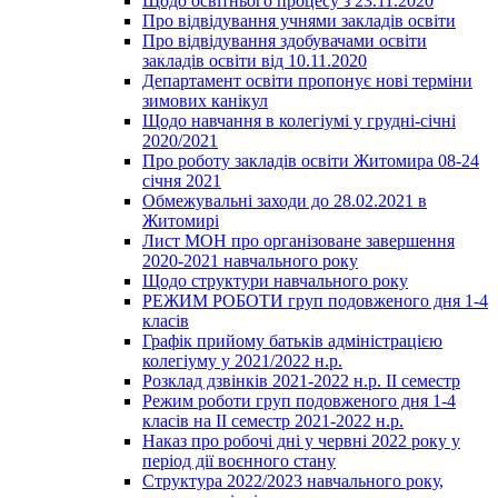
Щодо освітнього процесу з 23.11.2020
Про відвідування учнями закладів освіти
Про відвідування здобувачами освіти
закладів освіти від 10.11.2020
Департамент освіти пропонує нові терміни
зимових канікул
Щодо навчання в колегіумі у грудні-січні
2020/2021
Про роботу закладів освіти Житомира 08-24
січня 2021
Обмежувальні заходи до 28.02.2021 в
Житомирі
Лист МОН про організоване завершення
2020-2021 навчального року
Щодо структури навчального року
РЕЖИМ РОБОТИ груп подовженого дня 1-4
класів
Графік прийому батьків адміністрацією
колегіуму у 2021/2022 н.р.
Розклад дзвінків 2021-2022 н.р. ІІ семестр
Режим роботи груп подовженого дня 1-4
класів на ІІ семестр 2021-2022 н.р.
Наказ про робочі дні у червні 2022 року у
період дії воєнного стану
Структура 2022/2023 навчального року,