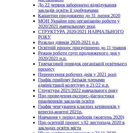
До 22 червня заборонено відвідування
закладів освіти її здобувачами
Карантин продовжено до 31 липня 2020
МОН України про організацію роботи у
2020/2021 навчальному році
СТРУКТУРА 2020/2021 НАВЧАЛЬНОГО
РОКУ
Розклад дзінків 2020-2021 н.р.
Освітній процес призупинено до 11 травня
Режим роботи груп продовженого дня у
2020/2021 н.р.
Тимчасовий порядок організації освітнього
процесу
Перенесення робочих днів у 2021 році
Графік прийому батьків членами
адміністрації колегіуму в 21/22 н.р.
Структура 2021/2022 навчального року
Про проведення експрес-діагностики
працівників закладів освіти
Графік чергування класних керівників у
вересні-жовтні 2021р.
Навчання у період виборів (жовтень 2020)
Про освітній процес з 02 листопада 2020 в
закладах освіти міста