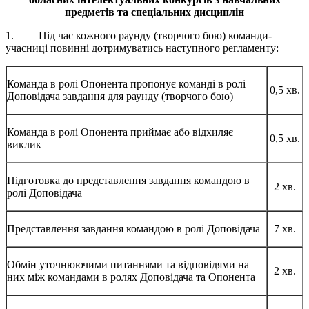
предметів та спеціальних дисциплін
1. Під час кожного раунду (творчого бою) команди-
учасниці повинні дотримуватись наступного регламенту:
Команда в ролі Опонента пропонує команді в ролі
0,5 хв.
Доповідача завдання для раунду (творчого бою)
Команда в ролі Опонента приймає або відхиляє
0,5 хв.
виклик
Підготовка до представлення завдання командою в
2 хв.
ролі Доповідача
Представлення завдання командою в ролі Доповідача
7 хв.
Обмін уточнюючими питаннями та відповідями на
2 хв.
них між командами в ролях Доповідача та Опонента