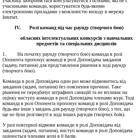
учасниці забороняється консультуватися з особами, які не є
учасниками команди, користуватися будь-якими
електронними приладами з можливістю виходу в мережу
Internet.
IV
.
Ролі команд під час раунду (творчого бою)
обласних інтелектуальних конкурсів з навчальних
предметів та спеціальних дисциплін
1. На початку раунду (творчого бою) команда в ролі
Опонента пропонує команді в ролі Доповідача завдання
(задачу, питання) для представлення рішення в ході раунду
(творчого бою).
Команда в ролі Доповідача один раз може відмовитись від
завдання (задачі, питання) без пояснення причини. Таке
рішення не передбачує штрафних санкцій та не впливає на
оцінку виступу команди в ролі Доповідача членами журі. Тоді
команда в ролі Опонента пропонує команді в ролі Доповідача
будь-яке інше з завдань для раунду (творчого бою), з тих, що
ще не були розглянуті в ході інших раундів (творчих боїв).
У разі повторної відмови команди в ролі Доповідача від
завдання (задачі, питання), виступ команди в ролі Доповідача
оцінюється членами журі в 0 балів.