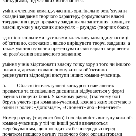
конкурсами, під час яких визначається:
уміння членами команд-учасниць оригінально розв’язувати
складні завдання творчого характеру, формулювати власні
твердження щодо предмету завдання чи запитання, захищати
власні думки у наукових дискусіях – раундах (творчих боях);
здатність спільними зусиллями колективу команди-учасниці
об’єктивно, своєчасно і якісно вирішувати творчі завдання, а
також уміння публічно презентувати свій варіант вирішення
чи розв’язання визначеного завдання;
уміння учнів відстоювати власну точку зору з того чи іншого
питання, аргументовано опонувати та об’єктивно
рецензувати відповідні виступи інших команд-учасниць.
5. Обласні інтелектуальні конкурси з навчальних
предметів та спеціальних дисциплін відбуваються у формі
раундів (творчих боїв). У кожному раунді (творчому бої)
беруть участь три команди-учасниці, кожна з яких виступає в
одній із ролей: «Доповідач», «Опонент» або «Рецензент».
Номер раунду (творчого бою) і послідовність виступу кожної з
команд-учасниць у тій чи іншій ролі визначаються
жеребкуванням, що проводиться безпосередньо перед
початком першого раунду (творчого бою) організаторами