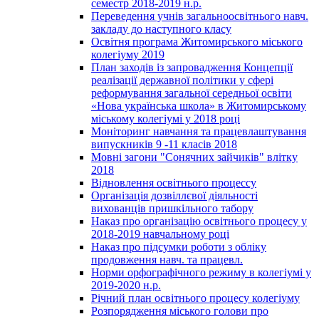
семестр 2018-2019 н.р.
Переведення учнів загальноосвітнього навч.
закладу до наступного класу
Освітня програма Житомирського міського
колегіуму 2019
План заходів із запровадження Концепції
реалізації державної політики у сфері
реформування загальної середньої освіти
«Нова українська школа» в Житомирському
міському колегіумі у 2018 році
Моніторинг навчання та працевлаштування
випускників 9 -11 класів 2018
Мовні загони "Сонячних зайчиків" влітку
2018
Відновлення освітнього процессу
Організація дозвіллєвої діяльності
вихованців пришкільного табору
Наказ про організацію освітнього процесу у
2018-2019 навчальному році
Наказ про підсумки роботи з обліку
продовження навч. та працевл.
Норми орфографічного режиму в колегіумі у
2019-2020 н.р.
Річний план освітнього процесу колегіуму
Розпорядження міського голови про