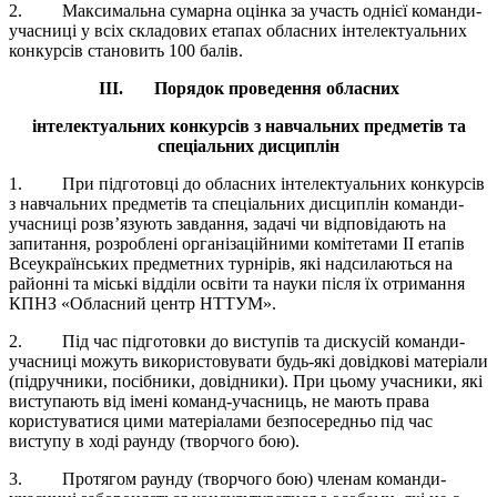
2. Максимальна сумарна оцінка за участь однієї команди-
учасниці у всіх складових етапах обласних інтелектуальних
конкурсів становить 100 балів.
III
. Порядок проведення обласних
інтелектуальних конкурсів з навчальних предметів та
спеціальних дисциплін
1. При підготовці до обласних інтелектуальних конкурсів
з навчальних предметів та спеціальних дисциплін команди-
учасниці розв’язують завдання, задачі чи відповідають на
запитання, розроблені організаційними комітетами ІІ етапів
Всеукраїнських предметних турнірів, які надсилаються на
районні та міські відділи освіти та науки після їх отримання
КПНЗ «Обласний центр НТТУМ».
2. Під час підготовки до виступів та дискусій команди-
учасниці можуть використовувати будь-які довідкові матеріали
(підручники, посібники, довідники). При цьому учасники, які
виступають від імені команд-учасниць, не мають права
користуватися цими матеріалами безпосередньо під час
виступу в ході раунду (творчого бою).
3. Протягом раунду (творчого бою) членам команди-