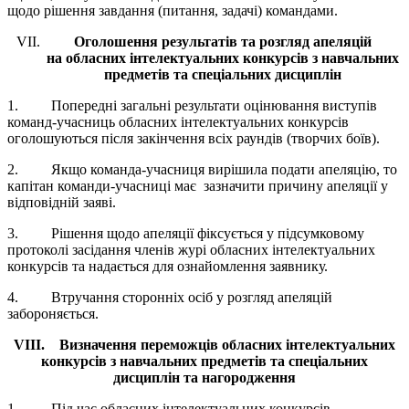
щодо рішення завдання (питання, задачі) командами.
Оголошення результатів та розгляд апеляцій
на обласних інтелектуальних конкурсів з навчальних
предметів та спеціальних дисциплін
1. Попередні загальні результати оцінювання виступів
команд-учасниць обласних інтелектуальних конкурсів
оголошуються після закінчення всіх раундів (творчих боїв).
2. Якщо команда-учасниця вирішила подати апеляцію, то
капітан команди-учасниці має зазначити причину апеляції у
відповідній заяві.
3. Рішення щодо апеляції фіксується у підсумковому
протоколі засідання членів журі обласних інтелектуальних
конкурсів та надається для ознайомлення заявнику.
4. Втручання сторонніх осіб у розгляд апеляцій
забороняється.
VIII
. Визначення переможців обласних інтелектуальних
конкурсів з навчальних предметів та спеціальних
дисциплін та нагородження
1. Під час обласних інтелектуальних конкурсів