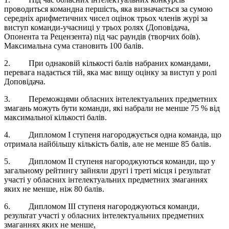
проводиться командна першість, яка визначається за сумою
середніх арифметичних чисел оцінок трьох членів журі за
виступ команди-учасниці у трьох ролях (Доповідача,
Опонента та Рецензента) під час раундів (творчих боїв).
Максимальна сума становить 100 балів.
2. При однаковій кількості балів набраних командами,
перевага надається тій, яка має вищу оцінку за виступ у ролі
Доповідача.
3. Переможцями обласних інтелектуальних предметних
змагань можуть бути команди, які набрали не менше 75 % від
максимальної кількості балів.
4. Дипломом І ступеня нагороджується одна команда, що
отримала найбільшу кількість балів, але не менше 85 балів.
5. Дипломом ІІ ступеня нагороджуються команди, що у
загальному рейтингу зайняли другі і треті місця і результат
участі у обласних інтелектуальних предметних змаганнях
яких не менше, ніж 80 балів.
6. Дипломом ІІІ ступеня нагороджуються команди,
результат участі у обласних інтелектуальних предметних
змаганнях яких не менше,