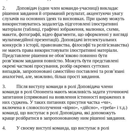
2. Доповідач (один член команди-учасниці) викладає
рішення завдання й отриманий результат, акцентуючи увагу
слухачів на основних ідеях та висновках. При цьому можуть
використовуватись заздалегідь підготовлені ілюстративні
матеріали (таблиці, графічні зображення, малюнки, схеми,
макети, фотографії, відео фрагменти, що оформленні у вигляді
мультимедійної презентації). Доповідачі інтелектуальних
конкурсів з історії, правознавства, філософії та релігієзнавства)
не мають права використовувати ілюстративні матеріали.
Представлене рішення не обов’язково повинно бути
розв’язком завдання повністю. Можуть бути представлені
окремі часткові просування, розбір окремих суттєвих
випадків, запропоновані самостійно поставлені та розв’язані
аналогічні, але, можливо, більш прості завдання.
3. Після виступу команди в ролі Доповідача члени
команди в ролі Опонента мають можливість задати уточнюючі
запитання (спрямовані на виявлення істинності виражених в
них суджень. У таких питаннях присутня частка «чи»,
включена в словосполучення «вірно», «дійсно», «треба» і т.д.)
команді, що виступає в ролі Доповідача, які допоможуть
краще розібратися в запропонованому ним рішенні завдання.
4. У своєму виступі команда, що виступає в ролі