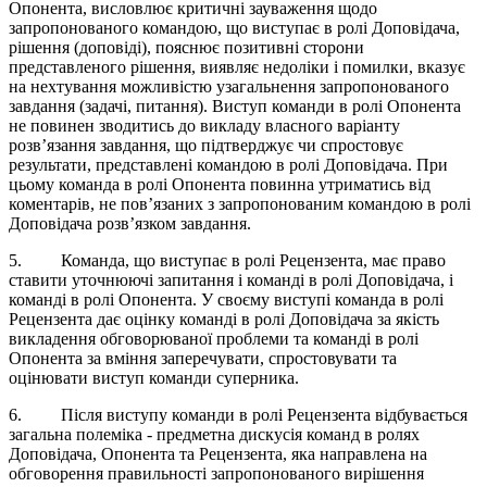
Опонента, висловлює критичні зауваження щодо
запропонованого командою, що виступає в ролі Доповідача,
рішення (доповіді), пояснює позитивні сторони
представленого рішення, виявляє недоліки і помилки, вказує
на нехтування можливістю узагальнення запропонованого
завдання (задачі, питання). Виступ команди в ролі Опонента
не повинен зводитись до викладу власного варіанту
розв’язання завдання, що підтверджує чи спростовує
результати, представлені командою в ролі Доповідача. При
цьому команда в ролі Опонента повинна утриматись від
коментарів, не пов’язаних з запропонованим командою в ролі
Доповідача розв’язком завдання.
5. Команда, що виступає в ролі Рецензента, має право
ставити уточнюючі запитання і команді в ролі Доповідача, і
команді в ролі Опонента. У своєму виступі команда в ролі
Рецензента дає оцінку команді в ролі Доповідача за якість
викладення обговорюваної проблеми та команді в ролі
Опонента за вміння заперечувати, спростовувати та
оцінювати виступ команди суперника.
6. Після виступу команди в ролі Рецензента відбувається
загальна полеміка - предметна дискусія команд в ролях
Доповідача, Опонента та Рецензента, яка направлена на
обговорення правильності запропонованого вирішення