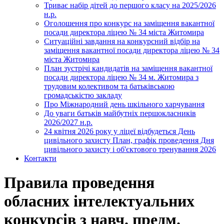
Триває набір дітей до першого класу на 2025/2026
н.р.
Оголошення про конкурс на заміщення вакантної
посади директора ліцею № 34 міста Житомира
Ситуаційні завдання на конкурсний відбір на
заміщення вакантної посади директора ліцею № 34
міста Житомира
План зустрічі кандидатів на заміщення вакантної
посади директора ліцею № 34 м. Житомира з
трудовим колективом та батьківською
громадськістю закладу
Про Міжнародний день шкільного харчування
До уваги батьків майбутніх першокласників
2026/2027 н.р.
24 квітня 2026 року у ліцеї відбудеться День
цивільного захисту План, графік проведення Дня
цивільного захисту і об'єктового тренування 2026
Контакти
Правила проведення
обласних інтелектуальних
конкурсів з навч. предм.