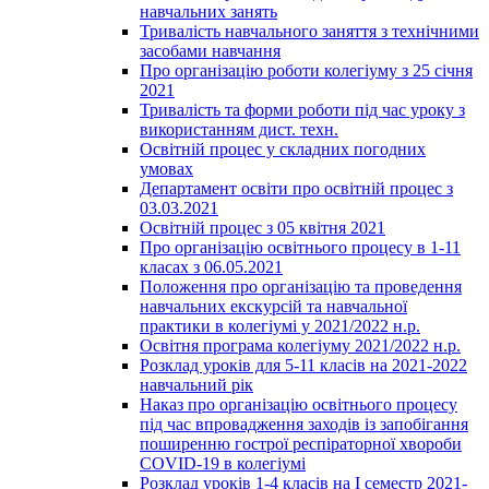
навчальних занять
Тривалість навчального заняття з технічними
засобами навчання
Про організацію роботи колегіуму з 25 січня
2021
Тривалість та форми роботи під час уроку з
використанням дист. техн.
Освітній процес у складних погодних
умовах
Департамент освіти про освітній процес з
03.03.2021
Освітній процес з 05 квітня 2021
Про організацію освітнього процесу в 1-11
класах з 06.05.2021
Положення про організацію та проведення
навчальних екскурсій та навчальної
практики в колегіумі у 2021/2022 н.р.
Освітня програма колегіуму 2021/2022 н.р.
Розклад уроків для 5-11 класів на 2021-2022
навчальний рік
Наказ про організацію освітнього процесу
під час впровадження заходів із запобігання
поширенню гострої респіраторної хвороби
COVID-19 в колегіумі
Розклад уроків 1-4 класів на І семестр 2021-