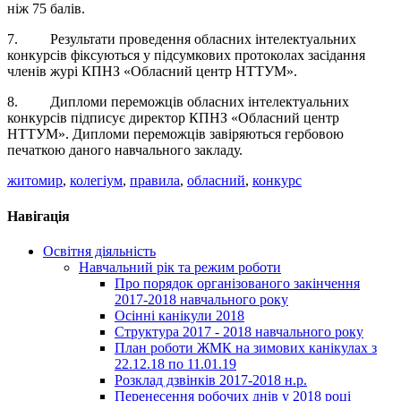
ніж 75 балів.
7. Результати проведення обласних інтелектуальних
конкурсів фіксуються у підсумкових протоколах засідання
членів журі КПНЗ «Обласний центр НТТУМ».
8. Дипломи переможців обласних інтелектуальних
конкурсів підписує директор КПНЗ «Обласний центр
НТТУМ». Дипломи переможців завіряються гербовою
печаткою даного навчального закладу.
житомир
,
колегіум
,
правила
,
обласний
,
конкурс
Навігація
Освітня діяльність
Навчальний рік та режим роботи
Про порядок організованого закінчення
2017-2018 навчального року
Осінні канікули 2018
Структура 2017 - 2018 навчального року
План роботи ЖМК на зимових канікулах з
22.12.18 по 11.01.19
Розклад дзвінків 2017-2018 н.р.
Перенесення робочих днів у 2018 році