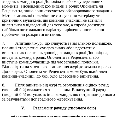
завдань команди в ролі Доповідача, або ж суперечливих
моментів, висловлених командами в ролях Опонента чи
Рецензента, якщо вони стосуються обговорюваного завдання.
Метою загальної полеміки не є озвучення матеріалу чи
критичних зауважень, що команди-учасниці не встигли
висвітлити у відведений для того час, а спроба досягнути
найбільш оптимального варіанту вирішення поставленої
проблеми чи розкриття питання.
7. Запитання журі, що слідують за загальною полемікою,
повинні стосуватись суперечливих або недостатньо
висвітлених положень доповіді команди в ролі Доповідача,
виступів команд в ролях Опонента та Рецензента, або
виступів команд-учасниць під час загальної полеміки.
Відповідати на уточнюючі запитання журі до команд в ролях
Доповідача, Опонента чи Рецензента може будь-який член
команди-учасниці, до якої було адресовано запитання.
8. Після запитань від журі та оголошення оцінок раунд
(творчий бій) вважається завершеним. В наступний раунд
(творчий бій) вступають інші команди, що потрапили до нього
за результатами попереднього жеребкування.
V
. Регламент раунду (творчого бою)
обласних інтелектуальних конкурсів з навчальних