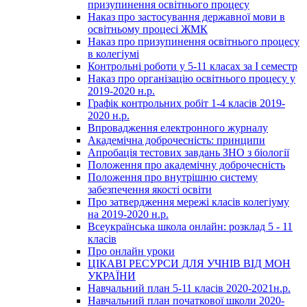
призупинення освітнього процесу
Наказ про застосування державної мови в
освітньому процесі ЖМК
Наказ про призупинення освітнього процесу
в колегіумі
Контрольні роботи у 5-11 класах за І семестр
Наказ про організацію освітнього процесу у
2019-2020 н.р.
Графік контрольних робіт 1-4 класів 2019-
2020 н.р.
Впровадження електронного журналу
Академічна доброчесність: принципи
Апробація тестових завдань ЗНО з біології
Положення про академічну доброчесність
Положення про внутрішню систему
забезпечення якості освіти
Про затвердження мережі класів колегіуму
на 2019-2020 н.р.
Всеукраїнська школа онлайн: розклад 5 - 11
класів
Про онлайн уроки
ЦІКАВІ РЕСУРСИ ДЛЯ УЧНІВ ВІД МОН
УКРАЇНИ
Навчальний план 5-11 класів 2020-2021н.р.
Навчальний план початкової школи 2020-