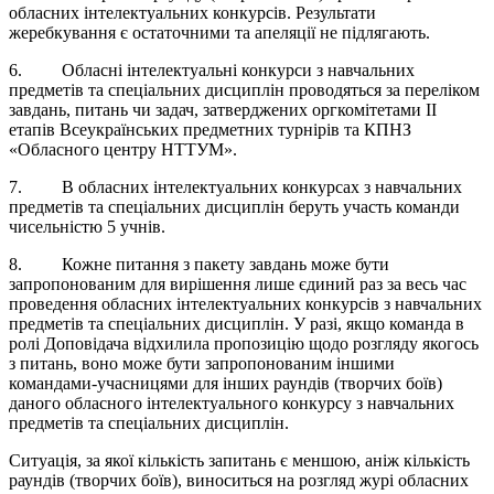
обласних інтелектуальних конкурсів. Результати
жеребкування є остаточними та апеляції не підлягають.
6. Обласні інтелектуальні конкурси з навчальних
предметів та спеціальних дисциплін проводяться за переліком
завдань, питань чи задач, затверджених оргкомітетами ІІ
етапів Всеукраїнських предметних турнірів та КПНЗ
«Обласного центру НТТУМ».
7. В обласних інтелектуальних конкурсах з навчальних
предметів та спеціальних дисциплін беруть участь команди
чисельністю 5 учнів.
8. Кожне питання з пакету завдань може бути
запропонованим для вирішення лише єдиний раз за весь час
проведення обласних інтелектуальних конкурсів з навчальних
предметів та спеціальних дисциплін. У разі, якщо команда в
ролі Доповідача відхилила пропозицію щодо розгляду якогось
з питань, воно може бути запропонованим іншими
командами-учасницями для інших раундів (творчих боїв)
даного обласного інтелектуального конкурсу з навчальних
предметів та спеціальних дисциплін.
Ситуація, за якої кількість запитань є меншою, аніж кількість
раундів (творчих боїв), виноситься на розгляд журі обласних