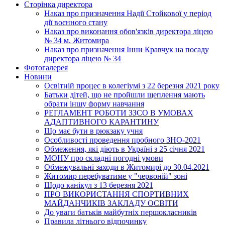
Сторінка директора
Наказ про призначення Надії Стойкової у період
дії воєнного стану
Наказ про виконання обов'язків директора ліцею
№ 34 м. Житомира
Наказ про призначення Інни Кравчук на посаду
директора ліцею № 34
Фотогалерея
Новини
Освітній процес в колегіумі з 22 березня 2021 року
Батьки дітей, що не пройшли щеплення мають
обрати іншу форму навчання
РЕГЛАМЕНТ РОБОТИ ЗЗСО В УМОВАХ
АДАПТИВНОГО КАРАНТИНУ
Що має бути в рюкзаку учня
Особливості проведення пробного ЗНО-2021
Обмеження, які діють в Україні з 25 січня 2021
МОНУ про складні погодні умови
Обмежувальні заходи в Житомирі до 30.04.2021
Житомир перебуватиме у "червоній" зоні
Щодо канікул з 13 березня 2021
ПРО ВИКОРИСТАННЯ СПОРТИВНИХ
МАЙДАНЧИКІВ ЗАКЛАДУ ОСВІТИ
До уваги батьків майбутніх першокласників
Правила літнього відпочинку