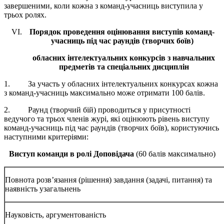
завершеними, коли кожна з команд-учасниць виступила у
трьох ролях.
Порядок проведення оцінювання виступів команд-
учасниць під час раундів (творчих боїв)
обласних інтелектуальних конкурсів з навчальних
предметів та спеціальних дисциплін
1. За участь у обласних інтелектуальних конкурсах кожна
з команд-учасниць максимально може отримати 100 балів.
2. Раунд (творчий бій) проводиться у присутності
ведучого та трьох членів журі, які оцінюють рівень виступу
команд-учасниць під час раундів (творчих боїв), користуючись
наступними критеріями:
Виступ команди в ролі Доповідача
(60 балів максимально)
Повнота розв’язання (рішення) завдання (задачі, питання) та
наявність узагальнень
Науковість, аргументованість