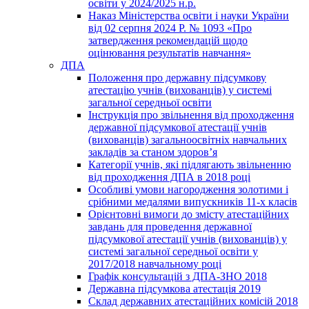
освіти у 2024/2025 н.р.
Наказ Міністерства освіти і науки України
від 02 серпня 2024 Р. № 1093 «Про
затвердження рекомендацій щодо
оцінювання результатів навчання»
ДПА
Положення про державну підсумкову
атестацію учнів (вихованців) у системі
загальної середньої освіти
Інструкція про звільнення від проходження
державної підсумкової атестації учнів
(вихованців) загальноосвітніх навчальних
закладів за станом здоров’я
Категорії учнів, які підлягають звільненню
від проходження ДПА в 2018 році
Особливі умови нагородження золотими і
срібними медалями випускників 11-х класів
Орієнтовні вимоги до змісту атестаційних
завдань для проведення державної
підсумкової атестації учнів (вихованців) у
системі загальної середньої освіти у
2017/2018 навчальному році
Графік консультацій з ДПА-ЗНО 2018
Державна підсумкова атестація 2019
Склад державних атестаційних комісій 2018