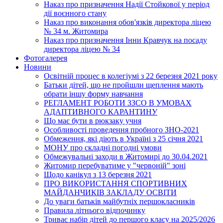
Наказ про призначення Надії Стойкової у період
дії воєнного стану
Наказ про виконання обов'язків директора ліцею
№ 34 м. Житомира
Наказ про призначення Інни Кравчук на посаду
директора ліцею № 34
Фотогалерея
Новини
Освітній процес в колегіумі з 22 березня 2021 року
Батьки дітей, що не пройшли щеплення мають
обрати іншу форму навчання
РЕГЛАМЕНТ РОБОТИ ЗЗСО В УМОВАХ
АДАПТИВНОГО КАРАНТИНУ
Що має бути в рюкзаку учня
Особливості проведення пробного ЗНО-2021
Обмеження, які діють в Україні з 25 січня 2021
МОНУ про складні погодні умови
Обмежувальні заходи в Житомирі до 30.04.2021
Житомир перебуватиме у "червоній" зоні
Щодо канікул з 13 березня 2021
ПРО ВИКОРИСТАННЯ СПОРТИВНИХ
МАЙДАНЧИКІВ ЗАКЛАДУ ОСВІТИ
До уваги батьків майбутніх першокласників
Правила літнього відпочинку
Триває набір дітей до першого класу на 2025/2026