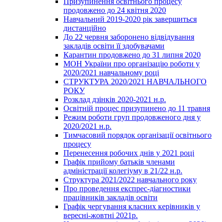
Призупинення освітнього процесу
продовжено до 24 квітня 2020
Навчальний 2019-2020 рік завершиться
дистанційно
До 22 червня заборонено відвідування
закладів освіти її здобувачами
Карантин продовжено до 31 липня 2020
МОН України про організацію роботи у
2020/2021 навчальному році
СТРУКТУРА 2020/2021 НАВЧАЛЬНОГО
РОКУ
Розклад дзінків 2020-2021 н.р.
Освітній процес призупинено до 11 травня
Режим роботи груп продовженого дня у
2020/2021 н.р.
Тимчасовий порядок організації освітнього
процесу
Перенесення робочих днів у 2021 році
Графік прийому батьків членами
адміністрації колегіуму в 21/22 н.р.
Структура 2021/2022 навчального року
Про проведення експрес-діагностики
працівників закладів освіти
Графік чергування класних керівників у
вересні-жовтні 2021р.