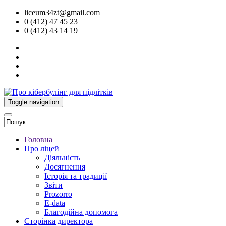
liceum34zt@gmail.com
0 (412) 47 45 23
0 (412) 43 14 19
Toggle navigation
Головна
Про ліцей
Діяльність
Досягнення
Історія та традиції
Звіти
Prozorro
E-data
Благодійна допомога
Сторінка директора