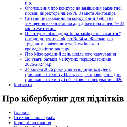
н.р.
Оголошення про конкурс на заміщення вакантної
посади директора ліцею № 34 міста Житомира
Ситуаційні завдання на конкурсний відбір на
заміщення вакантної посади директора ліцею № 34
міста Житомира
План зустрічі кандидатів на заміщення вакантної
посади директора ліцею № 34 м. Житомира з
трудовим колективом та батьківською
громадськістю закладу
Про Міжнародний день шкільного харчування
До уваги батьків майбутніх першокласників
2026/2027 н.р.
24 квітня 2026 року у ліцеї відбудеться День
цивільного захисту План, графік проведення Дня
цивільного захисту і об'єктового тренування 2026
Контакти
Про кібербулінг для підлітків
Головна
Психологічна служба
Корисні посилання