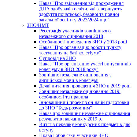
Наказ "Про звільнення від проходження
ДПА здобувачів освіти, які завершують
здобуття початкової, базової та повної
загальної освіти у 2023/2024 н.р."
ЗНО/НМТ
Реєстрація учасників зовнішнього
незалежного оцінювання 2018
Особливості проведення ЗНО у 2018 році
Наказ "Про організацію роботи пункту
тестування на базі колегіуму"
Супровід на ЗНО
Наказ "Про організацію участі випускників
колегіуму в ЗНО 2018 року"
Зовнішнє незалежне оцінювання з
англійської мови в колегіумі
Деякі питання проведення ЗНО в 2019 році
Зовнішнє незалежне оцінювання 2019:
особливості та правила
Інноваційний проект з он-лайн підготовки
до ЗНО "Будь розумним"
Наказ про зовнішнє незалежне оцінювання
результатів навчання у 2019 р.
Витяг з переліку конкурсних предметів для
вступу
Права і обов'язки учасників ЗНО