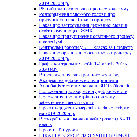
2019-2020 н.р.
Річний план освітнього процесу колегіуму
Розпорядження міського голови про
призупинення освітнього процесу
Наказ про застосування державної мови в
освітньому процесі ЖМК
Наказ про призупинення освітнього процесу
в колегіумі
Контрольні роботи у 5-11 класах за І семестр
Наказ про організацію освітнього процесу у
2019-2020 н.р.
Графік контрольних робіт 1-4 класів 2019-
2020 н.р.
Впровадження електронного журналу
Академічна доброчесність: принципи
Апробація тестових завдань ЗНО з біології
Положення про академічну доброчесність
Положення про внутрішню систему
забезпечення якості освіти
Про затвердження мережі класів колегіуму
на 2019-2020 н.р.
Всеукраїнська школа онлайн: розклад 5 - 11
класів
Про онлайн уроки
ЦІКАВІ РЕСУРСИ ДЛЯ УЧНІВ ВІД МОН