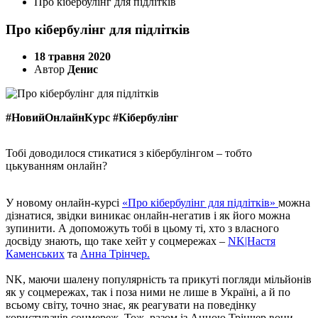
Про кібербулінг для підлітків
Про кібербулінг для підлітків
18 травня 2020
Автор
Денис
#НовийОнлайнКурс #Кібербулінг
Тобі доводилося стикатися з кібербулінгом – тобто
цькуванням онлайн?
У новому онлайн-курсі
«Про кібербулінг для підлітків»
можна
дізнатися, звідки виникає онлайн-негатив і як його можна
зупинити. А допоможуть тобі в цьому ті, хто з власного
досвіду знають, що таке хейт у соцмережах –
NK|Настя
Каменських
та
Анна Трінчер.
NK, маючи шалену популярність та прикуті погляди мільйонів
як у соцмережах, так і поза ними не лише в Україні, а й по
всьому світу, точно знає, як реагувати на поведінку
користувачів соцмереж. Тож, разом із Анною Трінчер вони