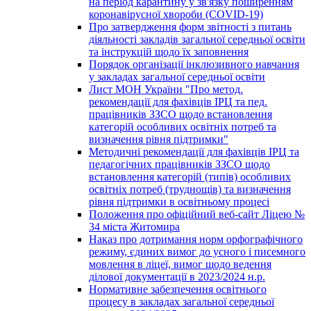
на період карантину у зв'язку поширенням
коронавірусної хвороби (COVID-19)
Про затвердження форм звітності з питань
діяльності закладів загальної середньої освіти
та інструкцій щодо їх заповнення
Порядок організації інклюзивного навчання
у закладах загальної середньої освіти
Лист МОН України "Про метод.
рекомендації для фахівців ІРЦ та пед.
працівників ЗЗСО щодо встановлення
категорій особливих освітніх потреб та
визначення рівня підтримки"
Методичні рекомендації для фахівців ІРЦ та
педагогічних працівників ЗЗСО щодо
встановлення категорій (типів) особливих
освітніх потреб (труднощів) та визначення
рівня підтримки в освітньому процесі
Положення про офіційний веб-сайт Ліцею №
34 міста Житомира
Наказ про дотримання норм орфографічного
режиму, єдиних вимог до усного і писемного
мовлення в ліцеї, вимог щодо ведення
ділової документації в 2023/2024 н.р.
Нормативне забезпечення освітнього
процесу в закладах загальної середньої