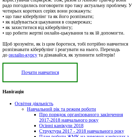
радо погодились поговорити про таку актуальну проблему. У
чотирьох коротких серіях вони розкажуть:
• що таке кібербулінг та як його розпізнати;
• як відбувається цькування в соцмережах;
• як захиститися від кібербулінгу;
• що робити жертві онлайн-цькування та як їй допомогти.
Щоб зрозуміти, як із цим боротися, тобі потрібно навчитися
розпізнавати кібербулінг і реагувати на нього. Переходь
до
онлайн-курсу
та дізнавайся, як зупинити хейтерів!
Почати навчатися
Навігація
Освітня діяльність
Навчальний рік та режим роботи
Про порядок організованого закінчення
2017-2018 навчального року
Осінні канікули 2018
Структура 2017 - 2018 навчального року
План роботи ЖМК на зимових канікулах з