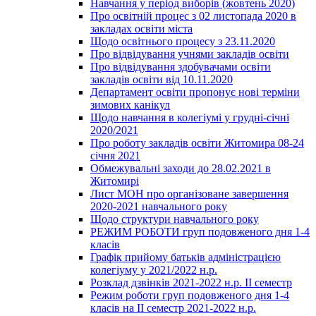
Навчання у період виборів (жовтень 2020)
Про освітній процес з 02 листопада 2020 в
закладах освіти міста
Щодо освітнього процесу з 23.11.2020
Про відвідування учнями закладів освіти
Про відвідування здобувачами освіти
закладів освіти від 10.11.2020
Департамент освіти пропонує нові терміни
зимових канікул
Щодо навчання в колегіумі у грудні-січні
2020/2021
Про роботу закладів освіти Житомира 08-24
січня 2021
Обмежувальні заходи до 28.02.2021 в
Житомирі
Лист МОН про організоване завершення
2020-2021 навчального року
Щодо структури навчального року
РЕЖИМ РОБОТИ груп подовженого дня 1-4
класів
Графік прийому батьків адміністрацією
колегіуму у 2021/2022 н.р.
Розклад дзвінків 2021-2022 н.р. ІІ семестр
Режим роботи груп подовженого дня 1-4
класів на ІІ семестр 2021-2022 н.р.