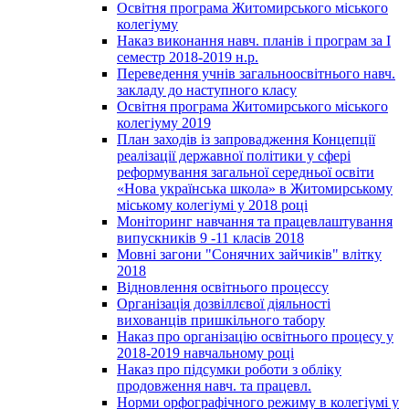
Освітня програма Житомирського міського
колегіуму
Наказ виконання навч. планів і програм за І
семестр 2018-2019 н.р.
Переведення учнів загальноосвітнього навч.
закладу до наступного класу
Освітня програма Житомирського міського
колегіуму 2019
План заходів із запровадження Концепції
реалізації державної політики у сфері
реформування загальної середньої освіти
«Нова українська школа» в Житомирському
міському колегіумі у 2018 році
Моніторинг навчання та працевлаштування
випускників 9 -11 класів 2018
Мовні загони "Сонячних зайчиків" влітку
2018
Відновлення освітнього процессу
Організація дозвіллєвої діяльності
вихованців пришкільного табору
Наказ про організацію освітнього процесу у
2018-2019 навчальному році
Наказ про підсумки роботи з обліку
продовження навч. та працевл.
Норми орфографічного режиму в колегіумі у