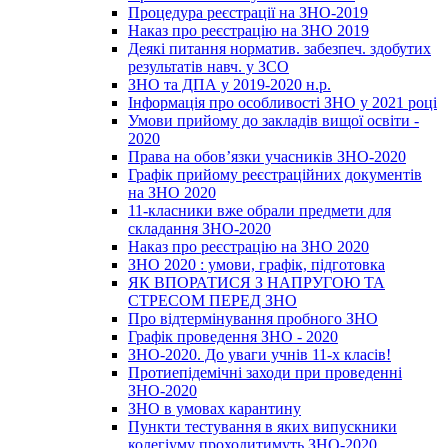
Процедура реєстрації на ЗНО-2019
Наказ про реєстрацію на ЗНО 2019
Деякі питання норматив. забезпеч. здобутих
результатів навч. у ЗСО
ЗНО та ДПА у 2019-2020 н.р.
Інформація про особливості ЗНО у 2021 році
Умови прийому до закладів вищої освіти -
2020
Права на обов’язки учасників ЗНО-2020
Графік прийому реєстраційних документів
на ЗНО 2020
11-класники вже обрали предмети для
складання ЗНО-2020
Наказ про реєстрацію на ЗНО 2020
ЗНО 2020 : умови, графік, підготовка
ЯК ВПОРАТИСЯ З НАПРУГОЮ ТА
СТРЕСОМ ПЕРЕД ЗНО
Про відтермінування пробного ЗНО
Графік проведення ЗНО - 2020
ЗНО-2020. До уваги учнів 11-х класів!
Протиепідемічні заходи при проведенні
ЗНО-2020
ЗНО в умовах карантину
Пункти тестування в яких випускники
колегіуму проходитимуть ЗНО-2020