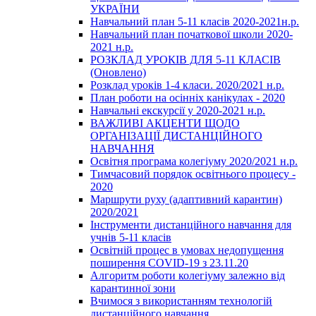
УКРАЇНИ
Навчальний план 5-11 класів 2020-2021н.р.
Навчальний план початкової школи 2020-
2021 н.р.
РОЗКЛАД УРОКІВ ДЛЯ 5-11 КЛАСІВ
(Оновлено)
Розклад уроків 1-4 класи. 2020/2021 н.р.
План роботи на осінніх канікулах - 2020
Навчальні екскурсії у 2020-2021 н.р.
ВАЖЛИВІ АКЦЕНТИ ЩОДО
ОРГАНІЗАЦІЇ ДИСТАНЦІЙНОГО
НАВЧАННЯ
Освітня програма колегіуму 2020/2021 н.р.
Тимчасовий порядок освітнього процесу -
2020
Маршрути руху (адаптивний карантин)
2020/2021
Інструменти дистанційного навчання для
учнів 5-11 класів
Освітній процес в умовах недопущення
поширення COVID-19 з 23.11.20
Алгоритм роботи колегіуму залежно від
карантинної зони
Вчимося з використанням технологій
дистанційного навчання