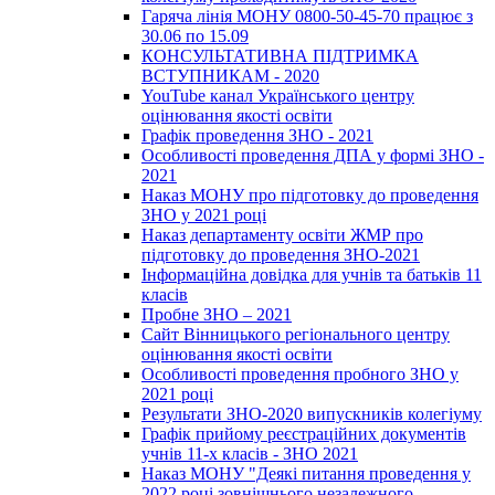
Гаряча лінія МОНУ 0800-50-45-70 працює з
30.06 по 15.09
КОНСУЛЬТАТИВНА ПІДТРИМКА
ВСТУПНИКАМ - 2020
YouTube канал Українського центру
оцінювання якості освіти
Графік проведення ЗНО - 2021
Особливості проведення ДПА у формі ЗНО -
2021
Наказ МОНУ про підготовку до проведення
ЗНО у 2021 році
Наказ департаменту освіти ЖМР про
підготовку до проведення ЗНО-2021
Інформаційна довідка для учнів та батьків 11
класів
Пробне ЗНО – 2021
Сайт Вінницького регіонального центру
оцінювання якості освіти
Особливості проведення пробного ЗНО у
2021 році
Результати ЗНО-2020 випускників колегіуму
Графік прийому реєстраційних документів
учнів 11-х класів - ЗНО 2021
Наказ МОНУ "Деякі питання проведення у
2022 році зовнішнього незалежного