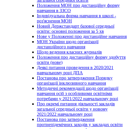
загальної середньої освіти
Положення МОН про дистанційну форму
навчання в ЗЗСО
Індивідуальна форма навчання в школі -
роз'яснення МОН
Новий Держстандарт базової середньої
освіти: основні положення за 5 хв
Нове у Положенні про дистанційне навчання
МОН України щодо організації
дистанційного навчання
Щодо ведення класних журналів
Положення про дистанційну форму здобуття
освіти (нове)
Деякі питання проведення в 2020/2021
навчальному році ДПА
Постанова про затвердження Порядку
організації інклюзивного навчання
Методичні рекомендації щодо організації
навчання осіб з особливими освітніми
потребами у 2021/2022 навчальному році
Про окремі питання діяльності закладів
загальної середньої освіти у новому
2021/2022 навчальному році
Постанова про затвердження
протиепідемічних заходів у закладах освіти