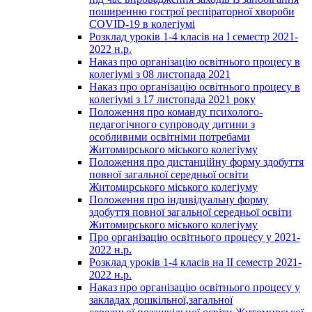
поширенню гострої респіраторної хвороби
COVID-19 в колегіумі
Розклад уроків 1-4 класів на І семестр 2021-
2022 н.р.
Наказ про організацію освітнього процесу в
колегіумі з 08 листопада 2021
Наказ про організацію освітнього процесу в
колегіумі з 17 листопада 2021 року
Положення про команду психолого-
педагогічного супроводу дитини з
особливими освітніми потребами
Житомирського міського колегіуму
Положення про дистанційну форму здобуття
повної загальної середньої освіти
Житомирського міського колегіуму
Положення про індивідуальну форму
здобуття повної загальної середньої освіти
Житомирського міського колегіуму
Про організацію освітнього процесу у 2021-
2022 н.р.
Розклад уроків 1-4 класів на ІІ семестр 2021-
2022 н.р.
Наказ про організацію освітнього процесу у
закладах дошкільної,загальної