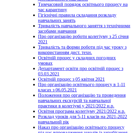
Тимчасовий порядок освітнього процесу на
час карантину
Гігієнічні правила складання розкладу
навчальних занять
Тривалість навчального заняття з технічними
засобами навчання
Про організацію роботи колегіуму з 25 січня
2021
Тривалість та форми роботи під час уроку з
використанням дист. техн.
Освітній процес у складних погодних
умовах
Департамент освіти про освітній процес з
03.03.2021
Освітній процес з 05 квітня 2021
Про організацію освітнього процесу в 1-11
класах з 06.05.2021
Положення про організацію та проведення
навчальних екскурсій та навчальної
практики в колегіумі у 2021/2022 н.р.
Освітня програма колегіуму 2021/2022 н.р.
Розклад уроків для 5-11 класів на 2021-2022
навчальний рік
Наказ про організацію освітнього процесу
під час впровадження заходів із запобігання