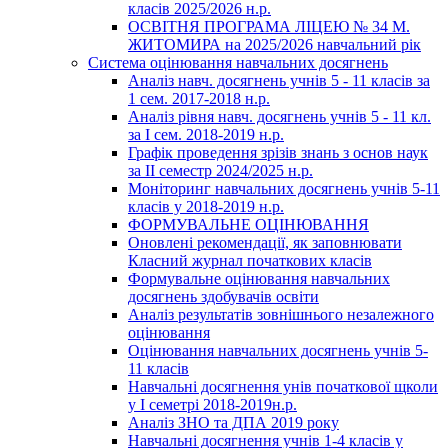
класів 2025/2026 н.р.
ОСВІТНЯ ПРОГРАМА ЛІЦЕЮ № 34 М.
ЖИТОМИРА на 2025/2026 навчальний рік
Система оцінювання навчальних досягнень
Аналіз навч. досягнень учнів 5 - 11 класів за
1 сем. 2017-2018 н.р.
Аналіз рівня навч. досягнень учнів 5 - 11 кл.
за І сем. 2018-2019 н.р.
Графік проведення зрізів знань з основ наук
за ІІ семестр 2024/2025 н.р.
Моніторинг навчальних досягнень учнів 5-11
класів у 2018-2019 н.р.
ФОРМУВАЛЬНЕ ОЦІНЮВАННЯ
Оновлені рекомендації, як заповнювати
Класний журнал початкових класів
Формувальне оцінювання навчальних
досягнень здобувачів освіти
Аналіз результатів зовнішнього незалежного
оцінювання
Оцінювання навчальних досягнень учнів 5-
11 класів
Навчальні досягнення унів початкової щколи
у І семетрі 2018-2019н.р.
Аналіз ЗНО та ДПА 2019 року
Навчальні досягнення учнів 1-4 класів у