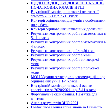
ЩОДО СВІДОЦТВА ДОСЯГНЕНЬ УЧНІВ
ПОЧАТКОВИХ КЛАСІВ НУШ
Внутрішній моніторинг якості освіти за І
семестр 20/21 н.р. 5-11 класи
Критерії оцінювання для учнів з особливими
потребами
Критерії оцінювання навчальних досягнень
Результати контрольних робіт з математики в
5-11 класах
Результати контрольних робіт з математики в
4 класах
Результати контрольних робіт з фізики
Результати контрольних робіт з хімії
Результати контрольних робіт з німецької
мови
Результати контрольних робіт з польської
мови
МОН України затвердило рекомендації щодо
оцінювання учнів 1-4 класів
Внутрішній моніторинг якості освіти
колегіантів за 2020/2021 н.р. 5-11 класи
Формувальне оцінювання. Пам'ятка для
вчителя
Аналіз результатів ЗНО 2021
Графік проведення зрізів знань за І семестр