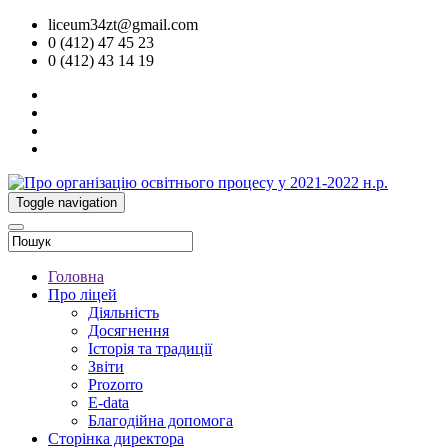
liceum34zt@gmail.com
0 (412) 47 45 23
0 (412) 43 14 19
Toggle navigation
Головна
Про ліцей
Діяльність
Досягнення
Історія та традиції
Звіти
Prozorro
E-data
Благодійна допомога
Сторінка директора