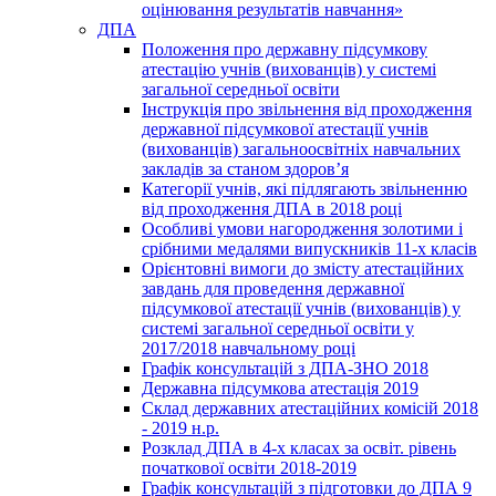
оцінювання результатів навчання»
ДПА
Положення про державну підсумкову
атестацію учнів (вихованців) у системі
загальної середньої освіти
Інструкція про звільнення від проходження
державної підсумкової атестації учнів
(вихованців) загальноосвітніх навчальних
закладів за станом здоров’я
Категорії учнів, які підлягають звільненню
від проходження ДПА в 2018 році
Особливі умови нагородження золотими і
срібними медалями випускників 11-х класів
Орієнтовні вимоги до змісту атестаційних
завдань для проведення державної
підсумкової атестації учнів (вихованців) у
системі загальної середньої освіти у
2017/2018 навчальному році
Графік консультацій з ДПА-ЗНО 2018
Державна підсумкова атестація 2019
Склад державних атестаційних комісій 2018
- 2019 н.р.
Розклад ДПА в 4-х класах за освіт. рівень
початкової освіти 2018-2019
Графік консультацій з підготовки до ДПА 9