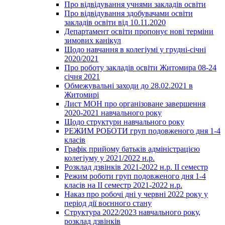
Про відвідування учнями закладів освіти
Про відвідування здобувачами освіти
закладів освіти від 10.11.2020
Департамент освіти пропонує нові терміни
зимових канікул
Щодо навчання в колегіумі у грудні-січні
2020/2021
Про роботу закладів освіти Житомира 08-24
січня 2021
Обмежувальні заходи до 28.02.2021 в
Житомирі
Лист МОН про організоване завершення
2020-2021 навчального року
Щодо структури навчального року
РЕЖИМ РОБОТИ груп подовженого дня 1-4
класів
Графік прийому батьків адміністрацією
колегіуму у 2021/2022 н.р.
Розклад дзвінків 2021-2022 н.р. ІІ семестр
Режим роботи груп подовженого дня 1-4
класів на ІІ семестр 2021-2022 н.р.
Наказ про робочі дні у червні 2022 року у
період дії воєнного стану
Структура 2022/2023 навчального року,
розклад дзвінків