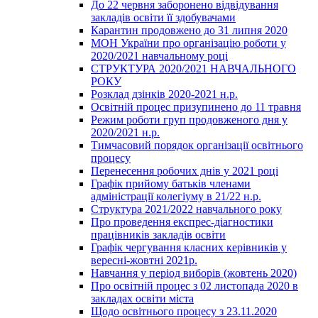
До 22 червня заборонено відвідування
закладів освіти її здобувачами
Карантин продовжено до 31 липня 2020
МОН України про організацію роботи у
2020/2021 навчальному році
СТРУКТУРА 2020/2021 НАВЧАЛЬНОГО
РОКУ
Розклад дзінків 2020-2021 н.р.
Освітній процес призупинено до 11 травня
Режим роботи груп продовженого дня у
2020/2021 н.р.
Тимчасовий порядок організації освітнього
процесу
Перенесення робочих днів у 2021 році
Графік прийому батьків членами
адміністрації колегіуму в 21/22 н.р.
Структура 2021/2022 навчального року
Про проведення експрес-діагностики
працівників закладів освіти
Графік чергування класних керівників у
вересні-жовтні 2021р.
Навчання у період виборів (жовтень 2020)
Про освітній процес з 02 листопада 2020 в
закладах освіти міста
Щодо освітнього процесу з 23.11.2020