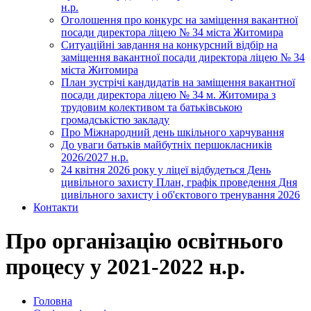
н.р.
Оголошення про конкурс на заміщення вакантної
посади директора ліцею № 34 міста Житомира
Ситуаційні завдання на конкурсний відбір на
заміщення вакантної посади директора ліцею № 34
міста Житомира
План зустрічі кандидатів на заміщення вакантної
посади директора ліцею № 34 м. Житомира з
трудовим колективом та батьківською
громадськістю закладу
Про Міжнародний день шкільного харчування
До уваги батьків майбутніх першокласників
2026/2027 н.р.
24 квітня 2026 року у ліцеї відбудеться День
цивільного захисту План, графік проведення Дня
цивільного захисту і об'єктового тренування 2026
Контакти
Про організацію освітнього
процесу у 2021-2022 н.р.
Головна