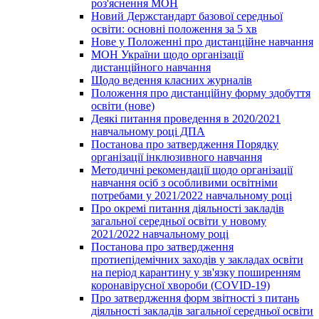
роз'яснення МОН
Новий Держстандарт базової середньої
освіти: основні положення за 5 хв
Нове у Положенні про дистанційне навчання
МОН України щодо організації
дистанційного навчання
Щодо ведення класних журналів
Положення про дистанційну форму здобуття
освіти (нове)
Деякі питання проведення в 2020/2021
навчальному році ДПА
Постанова про затвердження Порядку
організації інклюзивного навчання
Методичні рекомендації щодо організації
навчання осіб з особливими освітніми
потребами у 2021/2022 навчальному році
Про окремі питання діяльності закладів
загальної середньої освіти у новому
2021/2022 навчальному році
Постанова про затвердження
протиепідемічних заходів у закладах освіти
на період карантину у зв'язку поширенням
коронавірусної хвороби (COVID-19)
Про затвердження форм звітності з питань
діяльності закладів загальної середньої освіти