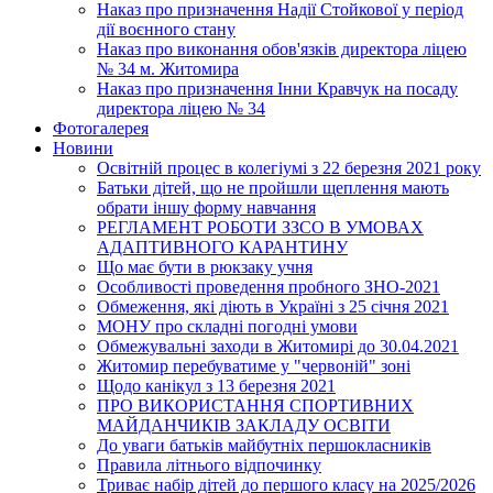
Наказ про призначення Надії Стойкової у період
дії воєнного стану
Наказ про виконання обов'язків директора ліцею
№ 34 м. Житомира
Наказ про призначення Інни Кравчук на посаду
директора ліцею № 34
Фотогалерея
Новини
Освітній процес в колегіумі з 22 березня 2021 року
Батьки дітей, що не пройшли щеплення мають
обрати іншу форму навчання
РЕГЛАМЕНТ РОБОТИ ЗЗСО В УМОВАХ
АДАПТИВНОГО КАРАНТИНУ
Що має бути в рюкзаку учня
Особливості проведення пробного ЗНО-2021
Обмеження, які діють в Україні з 25 січня 2021
МОНУ про складні погодні умови
Обмежувальні заходи в Житомирі до 30.04.2021
Житомир перебуватиме у "червоній" зоні
Щодо канікул з 13 березня 2021
ПРО ВИКОРИСТАННЯ СПОРТИВНИХ
МАЙДАНЧИКІВ ЗАКЛАДУ ОСВІТИ
До уваги батьків майбутніх першокласників
Правила літнього відпочинку
Триває набір дітей до першого класу на 2025/2026