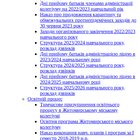
Дні прийому батьків членами адміністрації
колегіуму на 2022/2023 навчальний рік
Наказ про продовження карантину та
обмежувальних протиепідемічних заходів до
30 червня 2023 року
Заходи організованого закінчення 2022/2023
навчального року
Структура 2023/2024 навчального року,
розклад дзвінків
Дні прийому батьків адміністрацією ліцею в
2023/2024 навчальному році
Структура 2024/2025 навчального року,
розклад дзвінків
Дні прийому батьків адміністрацією ліцею в
2024/2025 навчальному році
Структура 2025/2026 навчального року,
розклад дзвінків
Освітній процес
Тимчасове призупинення освітнього
процесу в Житомирському міському
колегіумі
Освітня програма Житомирського міського
колегіуму
Наказ виконання навч. планів і програм за І
семестр 2018-2019 н.р.