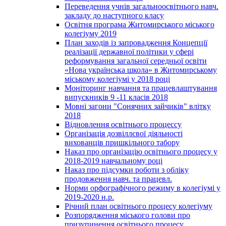
Переведення учнів загальноосвітнього навч.
закладу до наступного класу
Освітня програма Житомирського міського
колегіуму 2019
План заходів із запровадження Концепції
реалізації державної політики у сфері
реформування загальної середньої освіти
«Нова українська школа» в Житомирському
міському колегіумі у 2018 році
Моніторинг навчання та працевлаштування
випускників 9 -11 класів 2018
Мовні загони "Сонячних зайчиків" влітку
2018
Відновлення освітнього процессу
Організація дозвіллєвої діяльності
вихованців пришкільного табору
Наказ про організацію освітнього процесу у
2018-2019 навчальному році
Наказ про підсумки роботи з обліку
продовження навч. та працевл.
Норми орфографічного режиму в колегіумі у
2019-2020 н.р.
Річний план освітнього процесу колегіуму
Розпорядження міського голови про
призупинення освітнього процесу