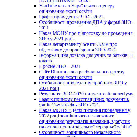
ВСТУПНИКАМ - 2020
YouTube канал Українського центру
оцінювання якості освіти
Графік проведення ЗНО - 2021
Особливості проведення ДПА у формі ЗНО -
2021
Наказ МОНУ про підготовку до проведення
ЗНО у 2021 році
Наказ департаменту освіти ЖМР про
підготовку до проведення ЗНО-2021
Інформаційна довідка для учнів та батьків 11
класів
Пробне ЗНО – 2021
Сайт Вінницького регіонального центру
оцінювання якості освіти
Особливості проведення пробного ЗНО у
2021 році
Результати ЗНО-2020 випускників колегіуму
Графік прийому реєстраційних документів
учнів 11-х класів - ЗНО 2021
Наказ МОНУ "Деякі питання проведення у
2022 році зовнішнього незалежного
оцінювання результатів навчання, здобутих
на основі повної загальної середньої освіти"
Особливості зовнішнього незалежного