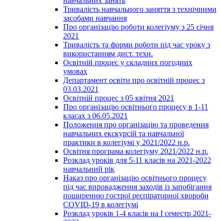
навчальних занять
Тривалість навчального заняття з технічними
засобами навчання
Про організацію роботи колегіуму з 25 січня
2021
Тривалість та форми роботи під час уроку з
використанням дист. техн.
Освітній процес у складних погодних
умовах
Департамент освіти про освітній процес з
03.03.2021
Освітній процес з 05 квітня 2021
Про організацію освітнього процесу в 1-11
класах з 06.05.2021
Положення про організацію та проведення
навчальних екскурсій та навчальної
практики в колегіумі у 2021/2022 н.р.
Освітня програма колегіуму 2021/2022 н.р.
Розклад уроків для 5-11 класів на 2021-2022
навчальний рік
Наказ про організацію освітнього процесу
під час впровадження заходів із запобігання
поширенню гострої респіраторної хвороби
COVID-19 в колегіумі
Розклад уроків 1-4 класів на І семестр 2021-