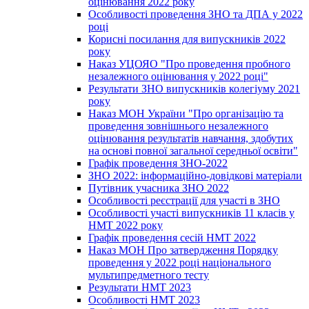
оцінювання 2022 року
Особливості проведення ЗНО та ДПА у 2022
році
Корисні посилання для випускників 2022
року
Наказ УЦОЯО "Про проведення пробного
незалежного оцінювання у 2022 році"
Результати ЗНО випускників колегіуму 2021
року
Наказ МОН України "Про організацію та
проведення зовнішнього незалежного
оцінювання результатів навчання, здобутих
на основі повної загальної середньої освіти"
Графік проведення ЗНО-2022
ЗНО 2022: інформаційно-довідкові матеріали
Путівник учасника ЗНО 2022
Особливості реєстрації для участі в ЗНО
Особливості участі випускників 11 класів у
НМТ 2022 року
Графік проведення сесій НМТ 2022
Наказ МОН Про затвердження Порядку
проведення у 2022 році національного
мультипредметного тесту
Результати НМТ 2023
Особливості НМТ 2023