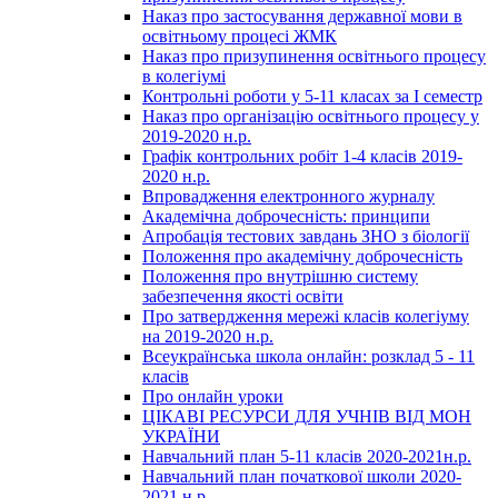
Наказ про застосування державної мови в
освітньому процесі ЖМК
Наказ про призупинення освітнього процесу
в колегіумі
Контрольні роботи у 5-11 класах за І семестр
Наказ про організацію освітнього процесу у
2019-2020 н.р.
Графік контрольних робіт 1-4 класів 2019-
2020 н.р.
Впровадження електронного журналу
Академічна доброчесність: принципи
Апробація тестових завдань ЗНО з біології
Положення про академічну доброчесність
Положення про внутрішню систему
забезпечення якості освіти
Про затвердження мережі класів колегіуму
на 2019-2020 н.р.
Всеукраїнська школа онлайн: розклад 5 - 11
класів
Про онлайн уроки
ЦІКАВІ РЕСУРСИ ДЛЯ УЧНІВ ВІД МОН
УКРАЇНИ
Навчальний план 5-11 класів 2020-2021н.р.
Навчальний план початкової школи 2020-
2021 н.р.