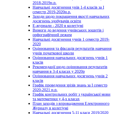
2018-2019н.р.
Навчальні досягнення унів 1-4 класів за І
семестр 2019-2020н.р.
Заходи щодо покращення якості навчальних
досягнень здобувачів освіти
Е-журнали - 2020 в колегіумі
Вимоги до ведення учнівських зошитів і
орфографічний режим
Навчальні досягнення учнів 1 семестр 2019-
2020
Оцінювання та фіксація результатів навчання
учнів початкової школи
Оцінювання навчальних досягнень учнів 1
класів
Рекомендації щодо оцінювання результатів
навчання в 3-4 класах у 2020р
Оцінювання навчальних досягнень учнів 2
класів
Графік проведення зрізів знань за І семестр
2020-2021 н.р.
Графік контрольних робіт з української мови
та математики у 4-х класах
План заходів з впровадження Електронного
Журналу в колегіумі
Навчальні досягнення 5-11 класи 2019/2020