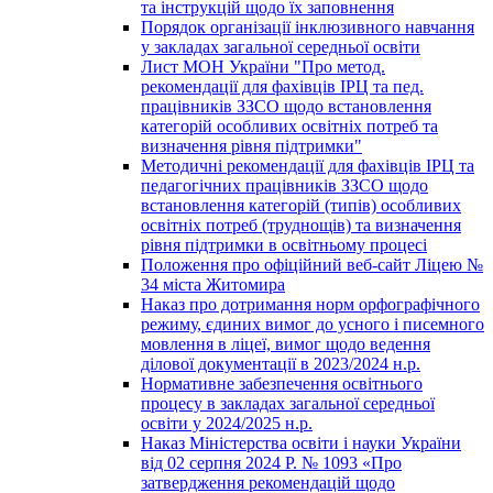
та інструкцій щодо їх заповнення
Порядок організації інклюзивного навчання
у закладах загальної середньої освіти
Лист МОН України "Про метод.
рекомендації для фахівців ІРЦ та пед.
працівників ЗЗСО щодо встановлення
категорій особливих освітніх потреб та
визначення рівня підтримки"
Методичні рекомендації для фахівців ІРЦ та
педагогічних працівників ЗЗСО щодо
встановлення категорій (типів) особливих
освітніх потреб (труднощів) та визначення
рівня підтримки в освітньому процесі
Положення про офіційний веб-сайт Ліцею №
34 міста Житомира
Наказ про дотримання норм орфографічного
режиму, єдиних вимог до усного і писемного
мовлення в ліцеї, вимог щодо ведення
ділової документації в 2023/2024 н.р.
Нормативне забезпечення освітнього
процесу в закладах загальної середньої
освіти у 2024/2025 н.р.
Наказ Міністерства освіти і науки України
від 02 серпня 2024 Р. № 1093 «Про
затвердження рекомендацій щодо