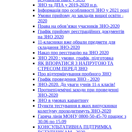
ЗНО та ДПА у 2019-2020 н.р.
Інформація про особливості ЗНО у 2021 році
Умови прийому до закладів вищої освіти -
2020
Права на обов’язки учасників ЗНО-2020
Графік прийому реєстраційних документів
на ЗНО 2020
11-класники вже обрали предмети для
складання ЗНО-2020
Наказ про реєстрацію на ЗНО 2020
ЗНО 2020 : умови, графік, підготовка
ЯК ВПОРАТИСЯ З НАПРУГОЮ ТА
СТРЕСОМ ПЕРЕД ЗНО
Про відтермінування пробного ЗНО
Графік проведення ЗНО - 2020
ЗНО-2020. До уваги учнів 11-х класів!
Протиепідемічні заходи при проведенні
ЗНО-2020
ЗНО в умовах карантину
Пункти тестування в яких випускники
колегіуму проходитимуть ЗНО-2020
Гаряча лінія МОНУ 0800-50-45-70 працює з
30.06 по 15.09
КОНСУЛЬТАТИВНА ПІДТРИМКА