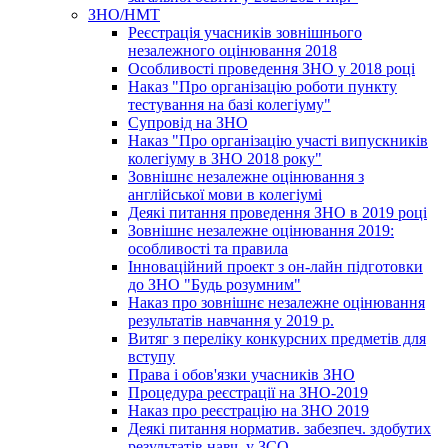
ЗНО/НМТ
Реєстрація учасників зовнішнього
незалежного оцінювання 2018
Особливості проведення ЗНО у 2018 році
Наказ "Про організацію роботи пункту
тестування на базі колегіуму"
Супровід на ЗНО
Наказ "Про організацію участі випускників
колегіуму в ЗНО 2018 року"
Зовнішнє незалежне оцінювання з
англійської мови в колегіумі
Деякі питання проведення ЗНО в 2019 році
Зовнішнє незалежне оцінювання 2019:
особливості та правила
Інноваційний проект з он-лайн підготовки
до ЗНО "Будь розумним"
Наказ про зовнішнє незалежне оцінювання
результатів навчання у 2019 р.
Витяг з переліку конкурсних предметів для
вступу
Права і обов'язки учасників ЗНО
Процедура реєстрації на ЗНО-2019
Наказ про реєстрацію на ЗНО 2019
Деякі питання норматив. забезпеч. здобутих
результатів навч. у ЗСО