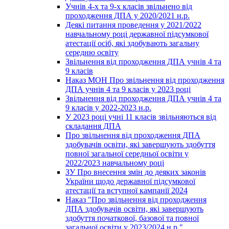
Учнів 4-х та 9-х класів звільнено від
проходження ДПА у 2020/2021 н.р.
Деякі питання проведення у 2021/2022
навчальному році державної підсумкової
атестації осіб, які здобувають загальну
середню освіту
Звільнення від проходження ДПА учнів 4 та
9 класів
Наказ МОН Про звільнення від проходження
ДПА учнів 4 та 9 класів у 2023 році
Звільнення від проходження ДПА учнів 4 та
9 класів у 2022-2023 н.р.
У 2023 році учні 11 класів звільняються від
складання ДПА
Про звільнення від проходження ДПА
здобувачів освіти, які завершують здобуття
повної загальної середньої освіти у
2022/2023 навчальному році
ЗУ Про внесення змін до деяких законів
України щодо державної підсумкової
атестації та вступної кампанії 2024
Наказ "Про звільнення від проходження
ДПА здобувачів освіти, які завершують
здобуття початкової, базової та повної
загальної освіти у 2023/2024 н.р."