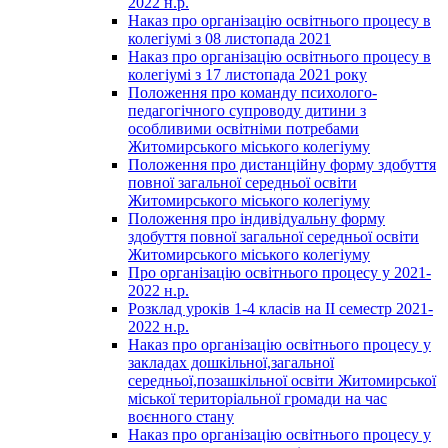
2022 н.р.
Наказ про організацію освітнього процесу в
колегіумі з 08 листопада 2021
Наказ про організацію освітнього процесу в
колегіумі з 17 листопада 2021 року
Положення про команду психолого-
педагогічного супроводу дитини з
особливими освітніми потребами
Житомирського міського колегіуму
Положення про дистанційну форму здобуття
повної загальної середньої освіти
Житомирського міського колегіуму
Положення про індивідуальну форму
здобуття повної загальної середньої освіти
Житомирського міського колегіуму
Про організацію освітнього процесу у 2021-
2022 н.р.
Розклад уроків 1-4 класів на ІІ семестр 2021-
2022 н.р.
Наказ про організацію освітнього процесу у
закладах дошкільної,загальної
середньої,позашкільної освіти Житомирської
міської територіальної громади на час
воєнного стану
Наказ про організацію освітнього процесу у