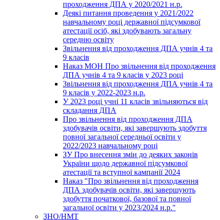
проходження ДПА у 2020/2021 н.р.
Деякі питання проведення у 2021/2022
навчальному році державної підсумкової
атестації осіб, які здобувають загальну
середню освіту
Звільнення від проходження ДПА учнів 4 та
9 класів
Наказ МОН Про звільнення від проходження
ДПА учнів 4 та 9 класів у 2023 році
Звільнення від проходження ДПА учнів 4 та
9 класів у 2022-2023 н.р.
У 2023 році учні 11 класів звільняються від
складання ДПА
Про звільнення від проходження ДПА
здобувачів освіти, які завершують здобуття
повної загальної середньої освіти у
2022/2023 навчальному році
ЗУ Про внесення змін до деяких законів
України щодо державної підсумкової
атестації та вступної кампанії 2024
Наказ "Про звільнення від проходження
ДПА здобувачів освіти, які завершують
здобуття початкової, базової та повної
загальної освіти у 2023/2024 н.р."
ЗНО/НМТ