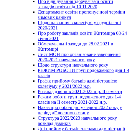
Про відвідування здобувачами освіти
закладів освіти від 10.11.2020
Департамент освіти пропонує нові терміни
зимових канікул
Щодо навчання в колегіумі у грудні-січні
2020/2021
Про роботу закладів освіти Житомира 08-24
січня 2021
Обмежувальні заходи до 28.02.2021 в
Житомирі
Лист МОН про організоване завершення
2020-2021 навчального року
Щодо структури навчального року
РЕЖИМ РОБОТИ груп подовженого дня 1-4
класів
Графік прийому батьків адміністрацією
колегіуму у 2021/2022 н.р.
Розклад дзвінків 2021-2022 н.р. ІІ семестр
Режим роботи груп подовженого дня 1-4
класів на ІІ семестр 2021-2022 н.р.
Наказ про робочі дні у червні 2022 року у
період дії воєнного стану
Структура 2022/2023 навчального року,
розклад дзвінків
Дні прийому батьків членами адміністрації