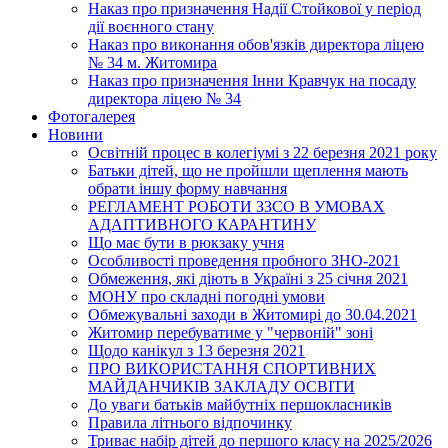
Наказ про призначення Надії Стойкової у період
дії воєнного стану
Наказ про виконання обов'язків директора ліцею
№ 34 м. Житомира
Наказ про призначення Інни Кравчук на посаду
директора ліцею № 34
Фотогалерея
Новини
Освітній процес в колегіумі з 22 березня 2021 року
Батьки дітей, що не пройшли щеплення мають
обрати іншу форму навчання
РЕГЛАМЕНТ РОБОТИ ЗЗСО В УМОВАХ
АДАПТИВНОГО КАРАНТИНУ
Що має бути в рюкзаку учня
Особливості проведення пробного ЗНО-2021
Обмеження, які діють в Україні з 25 січня 2021
МОНУ про складні погодні умови
Обмежувальні заходи в Житомирі до 30.04.2021
Житомир перебуватиме у "червоній" зоні
Щодо канікул з 13 березня 2021
ПРО ВИКОРИСТАННЯ СПОРТИВНИХ
МАЙДАНЧИКІВ ЗАКЛАДУ ОСВІТИ
До уваги батьків майбутніх першокласників
Правила літнього відпочинку
Триває набір дітей до першого класу на 2025/2026