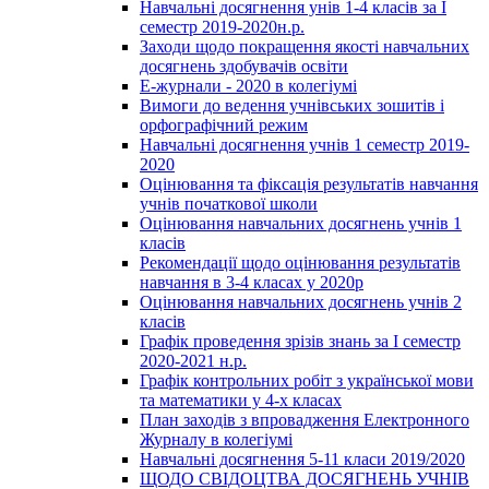
Навчальні досягнення унів 1-4 класів за І
семестр 2019-2020н.р.
Заходи щодо покращення якості навчальних
досягнень здобувачів освіти
Е-журнали - 2020 в колегіумі
Вимоги до ведення учнівських зошитів і
орфографічний режим
Навчальні досягнення учнів 1 семестр 2019-
2020
Оцінювання та фіксація результатів навчання
учнів початкової школи
Оцінювання навчальних досягнень учнів 1
класів
Рекомендації щодо оцінювання результатів
навчання в 3-4 класах у 2020р
Оцінювання навчальних досягнень учнів 2
класів
Графік проведення зрізів знань за І семестр
2020-2021 н.р.
Графік контрольних робіт з української мови
та математики у 4-х класах
План заходів з впровадження Електронного
Журналу в колегіумі
Навчальні досягнення 5-11 класи 2019/2020
ЩОДО СВІДОЦТВА ДОСЯГНЕНЬ УЧНІВ