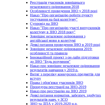
Реєстрація учасників зовнішнього
незалежного оцінювання 2018
Особливості проведення ЗНО у 2018 році
Наказ "Про організацію роботи пункту
тестування на базі колегіуму"
Супровід на ЗНО
Наказ "Про організацію участі випускників
колегіуму в ЗНО 2018 року"
Зовнішнє незалежне оцінювання з
англійської мови в колегіумі
Деякі питання проведення ЗНО в 2019 році
Зовнішнє незалежне оцінювання 2019:
особливості та правила
Інноваційний проект з он-лайн підготовки
до ЗНО "Будь розумним"
Наказ про зовнішнє незалежне оцінювання
результатів навчання у 2019 р.
Витяг з переліку конкурсних предметів для
вступу
Права і обов'язки учасників ЗНО
Процедура реєстрації на ЗНО-2019
Наказ про реєстрацію на ЗНО 2019
Деякі питання норматив. забезпеч. здобутих
результатів навч. у ЗСО
ЗНО та ДПА у 2019-2020 н.р.