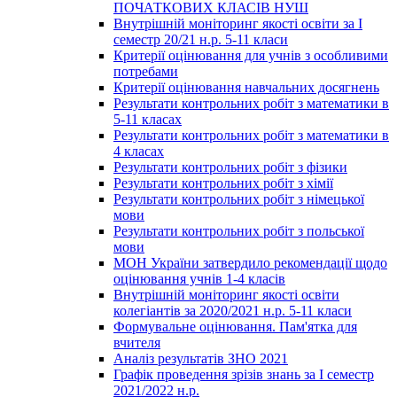
ПОЧАТКОВИХ КЛАСІВ НУШ
Внутрішній моніторинг якості освіти за І
семестр 20/21 н.р. 5-11 класи
Критерії оцінювання для учнів з особливими
потребами
Критерії оцінювання навчальних досягнень
Результати контрольних робіт з математики в
5-11 класах
Результати контрольних робіт з математики в
4 класах
Результати контрольних робіт з фізики
Результати контрольних робіт з хімії
Результати контрольних робіт з німецької
мови
Результати контрольних робіт з польської
мови
МОН України затвердило рекомендації щодо
оцінювання учнів 1-4 класів
Внутрішній моніторинг якості освіти
колегіантів за 2020/2021 н.р. 5-11 класи
Формувальне оцінювання. Пам'ятка для
вчителя
Аналіз результатів ЗНО 2021
Графік проведення зрізів знань за І семестр
2021/2022 н.р.