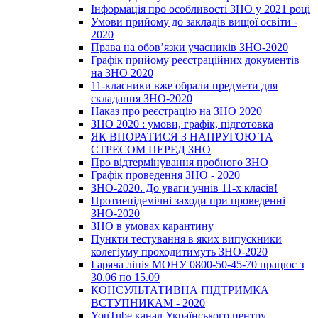
Інформація про особливості ЗНО у 2021 році
Умови прийому до закладів вищої освіти -
2020
Права на обов’язки учасників ЗНО-2020
Графік прийому реєстраційних документів
на ЗНО 2020
11-класники вже обрали предмети для
складання ЗНО-2020
Наказ про реєстрацію на ЗНО 2020
ЗНО 2020 : умови, графік, підготовка
ЯК ВПОРАТИСЯ З НАПРУГОЮ ТА
СТРЕСОМ ПЕРЕД ЗНО
Про відтермінування пробного ЗНО
Графік проведення ЗНО - 2020
ЗНО-2020. До уваги учнів 11-х класів!
Протиепідемічні заходи при проведенні
ЗНО-2020
ЗНО в умовах карантину
Пункти тестування в яких випускники
колегіуму проходитимуть ЗНО-2020
Гаряча лінія МОНУ 0800-50-45-70 працює з
30.06 по 15.09
КОНСУЛЬТАТИВНА ПІДТРИМКА
ВСТУПНИКАМ - 2020
YouTube канал Українського центру