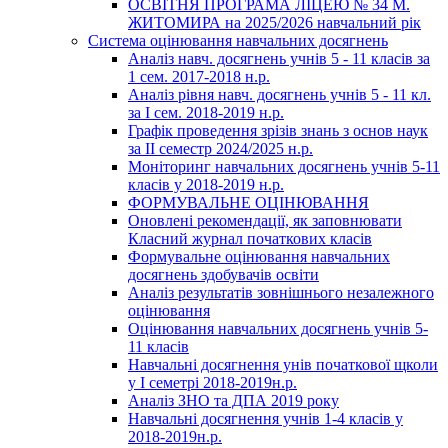
ОСВІТНЯ ПРОГРАМА ЛІЦЕЮ № 34 М.
ЖИТОМИРА на 2025/2026 навчальний рік
Система оцінювання навчальних досягнень
Аналіз навч. досягнень учнів 5 - 11 класів за
1 сем. 2017-2018 н.р.
Аналіз рівня навч. досягнень учнів 5 - 11 кл.
за І сем. 2018-2019 н.р.
Графік проведення зрізів знань з основ наук
за ІІ семестр 2024/2025 н.р.
Моніторинг навчальних досягнень учнів 5-11
класів у 2018-2019 н.р.
ФОРМУВАЛЬНЕ ОЦІНЮВАННЯ
Оновлені рекомендації, як заповнювати
Класний журнал початкових класів
Формувальне оцінювання навчальних
досягнень здобувачів освіти
Аналіз результатів зовнішнього незалежного
оцінювання
Оцінювання навчальних досягнень учнів 5-
11 класів
Навчальні досягнення унів початкової щколи
у І семетрі 2018-2019н.р.
Аналіз ЗНО та ДПА 2019 року
Навчальні досягнення учнів 1-4 класів у
2018-2019н.р.