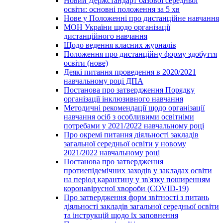
Новий Держстандарт базової середньої
освіти: основні положення за 5 хв
Нове у Положенні про дистанційне навчання
МОН України щодо організації
дистанційного навчання
Щодо ведення класних журналів
Положення про дистанційну форму здобуття
освіти (нове)
Деякі питання проведення в 2020/2021
навчальному році ДПА
Постанова про затвердження Порядку
організації інклюзивного навчання
Методичні рекомендації щодо організації
навчання осіб з особливими освітніми
потребами у 2021/2022 навчальному році
Про окремі питання діяльності закладів
загальної середньої освіти у новому
2021/2022 навчальному році
Постанова про затвердження
протиепідемічних заходів у закладах освіти
на період карантину у зв'язку поширенням
коронавірусної хвороби (COVID-19)
Про затвердження форм звітності з питань
діяльності закладів загальної середньої освіти
та інструкцій щодо їх заповнення