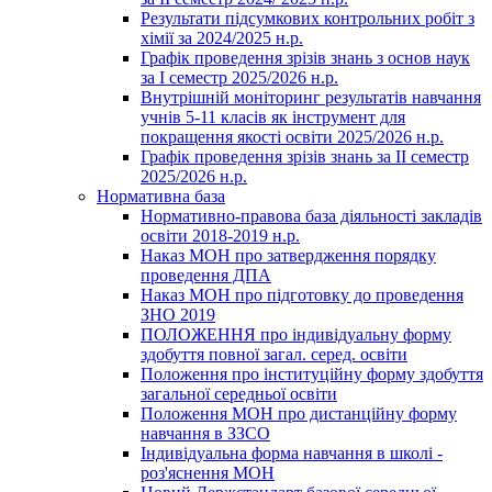
Результати підсумкових контрольних робіт з
хімії за 2024/2025 н.р.
Графік проведення зрізів знань з основ наук
за І семестр 2025/2026 н.р.
Внутрішній моніторинг результатів навчання
учнів 5-11 класів як інструмент для
покращення якості освіти 2025/2026 н.р.
Графік проведення зрізів знань за ІІ семестр
2025/2026 н.р.
Нормативна база
Нормативно-правова база діяльності закладів
освіти 2018-2019 н.р.
Наказ МОН про затвердження порядку
проведення ДПА
Наказ МОН про підготовку до проведення
ЗНО 2019
ПОЛОЖЕННЯ про індивідуальну форму
здобуття повної загал. серед. освіти
Положення про інституційну форму здобуття
загальної середньої освіти
Положення МОН про дистанційну форму
навчання в ЗЗСО
Індивідуальна форма навчання в школі -
роз'яснення МОН