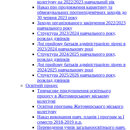
колегіуму на 2022/2023 навчальний рік
Наказ про продовження карантину та
обмежувальних протиепідемічних заходів до
30 червня 2023 року
Заходи організованого закінчення 2022/2023
навчального року
Структура 2023/2024 навчального року,
розклад дзвінків
Дні прийому батьків адміністрацією ліцею в
2023/2024 навчальному році
Структура 2024/2025 навчального року,
розклад дзвінків
Дні прийому батьків адміністрацією ліцею в
2024/2025 навчальному році
Структура 2025/2026 навчального року,
розклад дзвінків
Освітній процес
Тимчасове призупинення освітнього
процесу в Житомирському міському
колегіумі
Освітня програма Житомирського міського
колегіуму
Наказ виконання навч. планів і програм за І
семестр 2018-2019 н.р.
Переведення учнів загальноосвітнього навч.