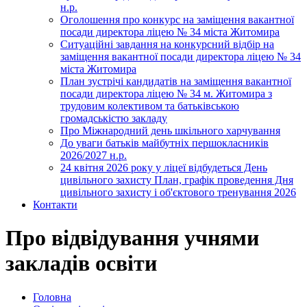
н.р.
Оголошення про конкурс на заміщення вакантної
посади директора ліцею № 34 міста Житомира
Ситуаційні завдання на конкурсний відбір на
заміщення вакантної посади директора ліцею № 34
міста Житомира
План зустрічі кандидатів на заміщення вакантної
посади директора ліцею № 34 м. Житомира з
трудовим колективом та батьківською
громадськістю закладу
Про Міжнародний день шкільного харчування
До уваги батьків майбутніх першокласників
2026/2027 н.р.
24 квітня 2026 року у ліцеї відбудеться День
цивільного захисту План, графік проведення Дня
цивільного захисту і об'єктового тренування 2026
Контакти
Про відвідування учнями
закладів освіти
Головна