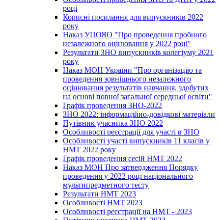
році
Корисні посилання для випускників 2022
року
Наказ УЦОЯО "Про проведення пробного
незалежного оцінювання у 2022 році"
Результати ЗНО випускників колегіуму 2021
року
Наказ МОН України "Про організацію та
проведення зовнішнього незалежного
оцінювання результатів навчання, здобутих
на основі повної загальної середньої освіти"
Графік проведення ЗНО-2022
ЗНО 2022: інформаційно-довідкові матеріали
Путівник учасника ЗНО 2022
Особливості реєстрації для участі в ЗНО
Особливості участі випускників 11 класів у
НМТ 2022 року
Графік проведення сесій НМТ 2022
Наказ МОН Про затвердження Порядку
проведення у 2022 році національного
мультипредметного тесту
Результати НМТ 2023
Особливості НМТ 2023
Особливості реєстрації на НМТ - 2023