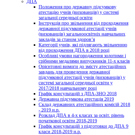
ДПА
Положення про державну підсумкову
атестацію учнів (вихованців) у системі
загальної середньої освіти
Інструкція про звільнення від проходження
державної підсумкової атестації учнів
(вихованців) загальноосвітніх навчальних
закладів за станом здоров’я
Категорії учнів, які підлягають звільненню
від проходження ДПА в 2018 році
Особливі умови нагородження золотими і
срібними медалями випускників 11-х класів
Орієнтовні вимоги до змісту атестаційних
завдань для проведення державної
підсумкової атестації учнів (вихованців) у
системі загальної середньої освіти у
2017/2018 навчальному році
Графік консультацій з ДПА-ЗНО 2018
Державна підсумкова атестація 2019
Склад державних атестаційних комісій 2018
- 2019 н.р.
Розклад ДПА в 4-х класах за освіт. рівень
початкової освіти 2018-2019
Графік консультацій з підготовки до ДПА 9
класи 2018-2019 н.р.