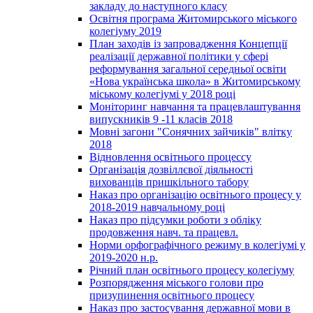
закладу до наступного класу
Освітня програма Житомирського міського
колегіуму 2019
План заходів із запровадження Концепції
реалізації державної політики у сфері
реформування загальної середньої освіти
«Нова українська школа» в Житомирському
міському колегіумі у 2018 році
Моніторинг навчання та працевлаштування
випускників 9 -11 класів 2018
Мовні загони "Сонячних зайчиків" влітку
2018
Відновлення освітнього процессу
Організація дозвіллєвої діяльності
вихованців пришкільного табору
Наказ про організацію освітнього процесу у
2018-2019 навчальному році
Наказ про підсумки роботи з обліку
продовження навч. та працевл.
Норми орфографічного режиму в колегіумі у
2019-2020 н.р.
Річний план освітнього процесу колегіуму
Розпорядження міського голови про
призупинення освітнього процесу
Наказ про застосування державної мови в