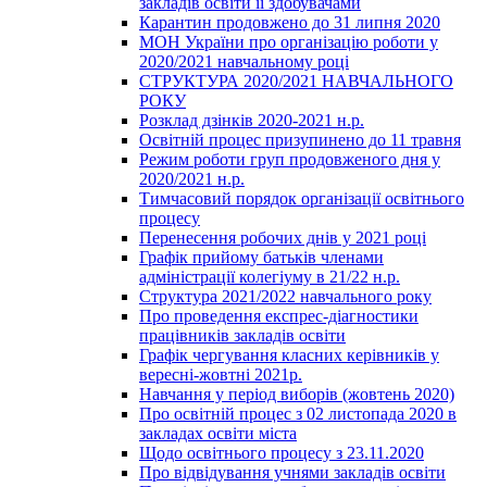
закладів освіти її здобувачами
Карантин продовжено до 31 липня 2020
МОН України про організацію роботи у
2020/2021 навчальному році
СТРУКТУРА 2020/2021 НАВЧАЛЬНОГО
РОКУ
Розклад дзінків 2020-2021 н.р.
Освітній процес призупинено до 11 травня
Режим роботи груп продовженого дня у
2020/2021 н.р.
Тимчасовий порядок організації освітнього
процесу
Перенесення робочих днів у 2021 році
Графік прийому батьків членами
адміністрації колегіуму в 21/22 н.р.
Структура 2021/2022 навчального року
Про проведення експрес-діагностики
працівників закладів освіти
Графік чергування класних керівників у
вересні-жовтні 2021р.
Навчання у період виборів (жовтень 2020)
Про освітній процес з 02 листопада 2020 в
закладах освіти міста
Щодо освітнього процесу з 23.11.2020
Про відвідування учнями закладів освіти