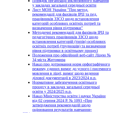
Порядок організації інклюзивного навчання
у закладах загальної середньої освіти
Лист МОН України "Про метод.
рекомендації для фахівців ІРЦ та пед.
працівників ЗЗСО щодо встановлення
категорій особливих освітніх потреб та
визначення рівня підтримки"
Методичні рекомендації для фахівців ІРЦ та
педагогічних працівників ЗЗСО щодо
встановлення категорій (типів) особливих
освітніх потреб (труднощів) та визначення
рівня підтримки в освітньому процесі
Положення про офіційний веб-сайт Ліцею №
34 міста Житомира
Наказ про дотримання норм орфографічного
режиму, єдиних вимог до усного і писемного
мовлення в ліцеї, вимог щодо ведення
ділової документації в 2023/2024 н.р.
Нормативне забезпечення освітнього
процесу в закладах загальної середньої
освіти у 2024/2025 н.р.
Наказ Міністерства освіти і науки України
від 02 серпня 2024 Р. № 1093 «Про
затвердження рекомендацій щодо
оцінювання результатів навчання»