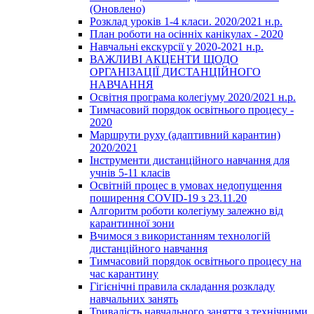
(Оновлено)
Розклад уроків 1-4 класи. 2020/2021 н.р.
План роботи на осінніх канікулах - 2020
Навчальні екскурсії у 2020-2021 н.р.
ВАЖЛИВІ АКЦЕНТИ ЩОДО
ОРГАНІЗАЦІЇ ДИСТАНЦІЙНОГО
НАВЧАННЯ
Освітня програма колегіуму 2020/2021 н.р.
Тимчасовий порядок освітнього процесу -
2020
Маршрути руху (адаптивний карантин)
2020/2021
Інструменти дистанційного навчання для
учнів 5-11 класів
Освітній процес в умовах недопущення
поширення COVID-19 з 23.11.20
Алгоритм роботи колегіуму залежно від
карантинної зони
Вчимося з використанням технологій
дистанційного навчання
Тимчасовий порядок освітнього процесу на
час карантину
Гігієнічні правила складання розкладу
навчальних занять
Тривалість навчального заняття з технічними