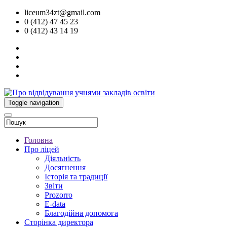
liceum34zt@gmail.com
0 (412) 47 45 23
0 (412) 43 14 19
Toggle navigation
Головна
Про ліцей
Діяльність
Досягнення
Історія та традиції
Звіти
Prozorro
E-data
Благодійна допомога
Сторінка директора