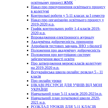
освітньому процесі ЖМК
Наказ про призупинення освітнього процесу
в колегіумі
Контрольні роботи у 5-11 класах за І семестр
Наказ про організацію освітнього процесу у
2019-2020 н.р.
Графік контрольних робіт 1-4 класів 2019-
2020 н.р.
Впровадження електронного журналу
Академічна доброчесність: принципи
Апробація тестових завдань ЗНО з біології
Положення про академічну доброчесність
Положення про внутрішню систему
забезпечення якості освіти
Про затвердження мережі класів колегіуму
на 2019-2020 н.р.
Всеукраїнська школа онлайн: розклад 5 - 11
класів
Про онлайн уроки
ЦІКАВІ РЕСУРСИ ДЛЯ УЧНІВ ВІД МОН
УКРАЇНИ
Навчальний план 5-11 класів 2020-2021н.р.
Навчальний план початкової школи 2020-
2021 н.р.
РОЗКЛАД УРОКІВ ДЛЯ 5-11 КЛАСІВ