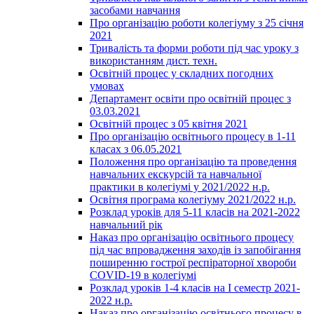
засобами навчання
Про організацію роботи колегіуму з 25 січня
2021
Тривалість та форми роботи під час уроку з
використанням дист. техн.
Освітній процес у складних погодних
умовах
Департамент освіти про освітній процес з
03.03.2021
Освітній процес з 05 квітня 2021
Про організацію освітнього процесу в 1-11
класах з 06.05.2021
Положення про організацію та проведення
навчальних екскурсій та навчальної
практики в колегіумі у 2021/2022 н.р.
Освітня програма колегіуму 2021/2022 н.р.
Розклад уроків для 5-11 класів на 2021-2022
навчальний рік
Наказ про організацію освітнього процесу
під час впровадження заходів із запобігання
поширенню гострої респіраторної хвороби
COVID-19 в колегіумі
Розклад уроків 1-4 класів на І семестр 2021-
2022 н.р.
Наказ про організацію освітнього процесу в