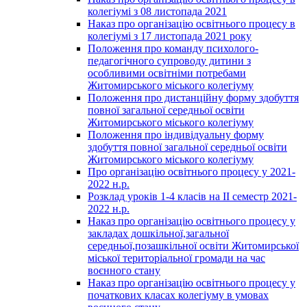
колегіумі з 08 листопада 2021
Наказ про організацію освітнього процесу в
колегіумі з 17 листопада 2021 року
Положення про команду психолого-
педагогічного супроводу дитини з
особливими освітніми потребами
Житомирського міського колегіуму
Положення про дистанційну форму здобуття
повної загальної середньої освіти
Житомирського міського колегіуму
Положення про індивідуальну форму
здобуття повної загальної середньої освіти
Житомирського міського колегіуму
Про організацію освітнього процесу у 2021-
2022 н.р.
Розклад уроків 1-4 класів на ІІ семестр 2021-
2022 н.р.
Наказ про організацію освітнього процесу у
закладах дошкільної,загальної
середньої,позашкільної освіти Житомирської
міської територіальної громади на час
воєнного стану
Наказ про організацію освітнього процесу у
початкових класах колегіуму в умовах