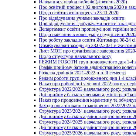
Навчання у період виборів (жовтень 2020)
Про освітній процес з 02 листопада 2020 в зак
Щодо освітнього процесу з 23.11.2020
Про відвідування учнями закладів освіти
Про відвідування здобувачами освіти закладів 
Департамент освіти пропонує нові терміни зи
Щодо навчання в колегіумі у грудні-січні 2020
Про роботу закладів освіти Житомира 08-24 сі
Обмежувальні заходи до 28.02.2021 в Житоми
Лист МОН про організоване завершення 2020-
Щодо структури навчального року
РЕЖИМ РОБОТИ груп подовженого дня 1-4 к
Графік прийому батьків адміністрацією колегіу
Розклад дзвінків 2021-2022 н.р. ІІ семестр
Режим роботи груп подовженого дня 1-4 класів
Наказ про робочі дні у червні 2022 року у пері
Структура 2022/2023 навчального року, розкла
Дні прийому батьків членами адміністрації ко
Наказ про продовження карантину та обмежува
Заходи організованого закінчення 2022/2023 
Структура 2023/2024 навчального року, розкла
Дні прийому батьків адміністрацією ліцею в 
Структура 2024/2025 навчального року, розкла
Дні прийому батьків адміністрацією ліцею в 
Структура 2025/2026 навчального року, розкла