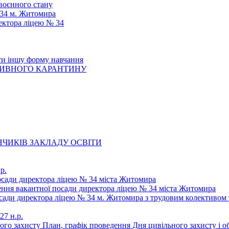
 воєнного стану
 34 м. Житомира
ектора ліцею № 34
ти іншу форму навчання
ТИВНОГО КАРАНТИНУ
ЧИКІВ ЗАКЛАДУ ОСВІТИ
р.
осади директора ліцею № 34 міста Житомира
щення вакантної посади директора ліцею № 34 міста Житомира
осади директора ліцею № 34 м. Житомира з трудовим колективом 
27 н.р.
ьного захисту План, графік проведення Дня цивільного захисту і 