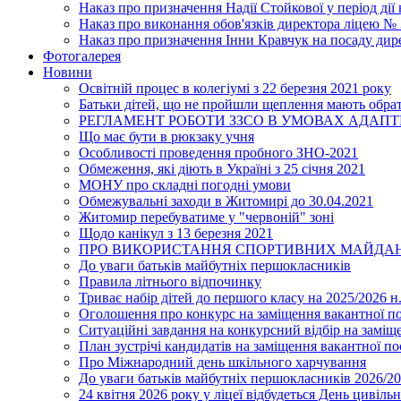
Наказ про призначення Надії Стойкової у період дії
Наказ про виконання обов'язків директора ліцею №
Наказ про призначення Інни Кравчук на посаду дир
Фотогалерея
Новини
Освітній процес в колегіумі з 22 березня 2021 року
Батьки дітей, що не пройшли щеплення мають обра
РЕГЛАМЕНТ РОБОТИ ЗЗСО В УМОВАХ АДАП
Що має бути в рюкзаку учня
Особливості проведення пробного ЗНО-2021
Обмеження, які діють в Україні з 25 січня 2021
МОНУ про складні погодні умови
Обмежувальні заходи в Житомирі до 30.04.2021
Житомир перебуватиме у "червоній" зоні
Щодо канікул з 13 березня 2021
ПРО ВИКОРИСТАННЯ СПОРТИВНИХ МАЙДАН
До уваги батьків майбутніх першокласників
Правила літнього відпочинку
Триває набір дітей до першого класу на 2025/2026 н.
Оголошення про конкурс на заміщення вакантної п
Ситуаційні завдання на конкурсний відбір на замі
План зустрічі кандидатів на заміщення вакантної п
Про Міжнародний день шкільного харчування
До уваги батьків майбутніх першокласників 2026/20
24 квітня 2026 року у ліцеї відбудеться День цивіл