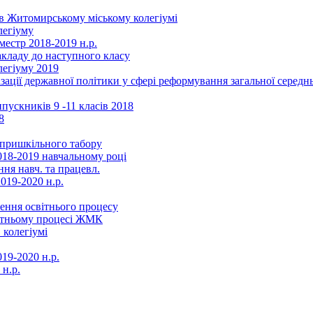
в Житомирському міському колегіумі
легіуму
местр 2018-2019 н.р.
акладу до наступного класу
легіуму 2019
ізації державної політики у сфері реформування загальної серед
ускників 9 -11 класів 2018
8
в пришкільного табору
018-2019 навчальному році
ня навч. та працевл.
019-2020 н.р.
ення освітнього процесу
вітньому процесі ЖМК
 колегіумі
19-2020 н.р.
 н.р.