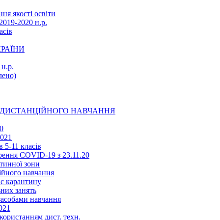
ня якості освіти
2019-2020 н.р.
асів
КРАЇНИ
н.р.
ено)
Ї ДИСТАНЦІЙНОГО НАВЧАННЯ
0
2021
 5-11 класів
ення COVID-19 з 23.11.20
тинної зони
ійного навчання
ас карантину
ьних занять
 засобами навчання
021
икористанням дист. техн.