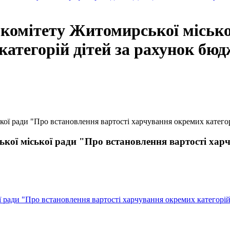
комітету Житомирської місько
категорій дітей за рахунок бю
ої ради "Про встановлення вартості харчування окремих категор
ої міської ради "Про встановлення вартості харч
ради "Про встановлення вартості харчування окремих категорій 