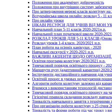
Положення про академічну доброчесність
Положення про внутрішню систему забезпечен
Про затвердження мережі класів колегіуму на 
Всеукраїнська школа онлайн: розклад 5 - 11 кл
Про онлайн уроки
ЦІКАВІ РЕСУРСИ ДЛЯ УЧНІВ ВІД МОН У
Навчальний план 5-11 класів 2020-2021н.р.
Навчальний план початкової школи 2020-2021 
РОЗКЛАД УРОКІВ ДЛЯ 5-11 КЛАСІВ (Оновл
Розклад уроків 1-4 класи. 2020/2021 н.р.
План роботи на осінніх канікулах - 2020
Навчальні екскурсії у 2020-2021 н.р.
ВАЖЛИВІ АКЦЕНТИ ЩОДО ОРГАНІЗАЦІ
Освітня програма колегіуму 2020/2021 н.р.
Тимчасовий порядок освітнього процесу - 202
Маршрути руху (адаптивний карантин) 2020/
Інструменти дистанційного навчання для учнів
Освітній процес в умовах недопущення пошир
Алгоритм роботи колегіуму залежно від каран
Вчимося з використанням технологій дистанц
Тимчасовий порядок освітнього процесу на ч
Гігієнічні правила складання розкладу навчал
Тривалість навчального заняття з технічними
Про організацію роботи колегіуму з 25 січня 2
Тривалість та форми роботи під час уроку з в