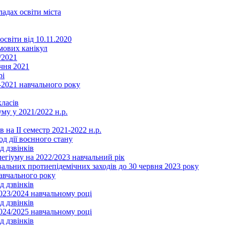
ладах освіти міста
освіти від 10.11.2020
мових канікул
/2021
чня 2021
рі
2021 навчального року
ласів
му у 2021/2022 н.р.
 на ІІ семестр 2021-2022 н.р.
од дії воєнного стану
д дзвінків
легіуму на 2022/2023 навчальний рік
льних протиепідемічних заходів до 30 червня 2023 року
навчального року
д дзвінків
2023/2024 навчальному році
д дзвінків
2024/2025 навчальному році
д дзвінків