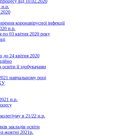
роцесу від 10.02.2020
 н.р.
.2020
ення коронавірусної інфекції
20 н.р.
 по 03 квітня 2020 року
оці
 до 24 квітня 2020
нційно
 освіти її здобувачами
2021 навчальному році
КУ
021 н.р.
роцесу
колегіуму в 21/22 н.р.
ків закладів освіти
ні-жовтні 2021р.