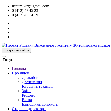
liceum34zt@gmail.com
0 (412) 47 45 23
0 (412) 43 14 19
Toggle navigation
Головна
Про ліцей
Діяльність
Досягнення
Історія та традиції
Звіти
Prozorro
E-data
Благодійна допомога
Сторінка директора