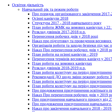
Освітня діяльність
Навчальний рік та режим роботи
Про порядок організованого закінчення 2017-
Осінні канікули 2018
Структура 2017 - 2018 навчального року
План роботи ЖМК на зимових канікулах з 22.1
Розклад дзвінків 2017-2018 н.р.
Перенесення робочих днів у 2018 році
Наказ про підготовку та проведення весняних
Організація роботи та заходи безпеки під час о
Наказ Про перенесення робочих днів у 2018 р
План роботи на осінні канікули - 2019
Перенесення термінів весняних канікул у 2017
План роботи на зимових канікулах
Розклад дзвінків 2018-2019 н.р.
План роботи колегіуму на період призупиненн
Рекомендації ДО щодо зміни режиму роботи 
План роботи колегіуму на період призупиненн
План роботи колегіуму на період призупиненн
Про продовження призупинення освітнього пр
Наказ Про перенесення робочих днів у 2019 р
Про призупинення навчального процесу від 2
Про продовження призупинення навчального п
Наказ про закінчення навчального 2018 - 2019 