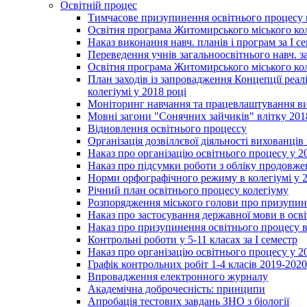
Освітній процес
Тимчасове призупинення освітнього процесу 
Освітня програма Житомирського міського ко
Наказ виконання навч. планів і програм за І се
Переведення учнів загальноосвітнього навч. з
Освітня програма Житомирського міського ко
План заходів із запровадження Концепції реал
колегіумі у 2018 році
Моніторинг навчання та працевлаштування вип
Мовні загони "Сонячних зайчиків" влітку 201
Відновлення освітнього процессу
Організація дозвіллєвої діяльності вихованці
Наказ про організацію освітнього процесу у 2
Наказ про підсумки роботи з обліку продовжен
Норми орфографічного режиму в колегіумі у 2
Річний план освітнього процесу колегіуму
Розпорядження міського голови про призупин
Наказ про застосування державної мови в ос
Наказ про призупинення освітнього процесу в
Контрольні роботи у 5-11 класах за І семестр
Наказ про організацію освітнього процесу у 20
Графік контрольних робіт 1-4 класів 2019-2020
Впровадження електронного журналу
Академічна доброчесність: принципи
Апробація тестових завдань ЗНО з біології