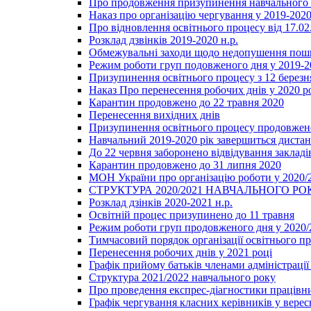
Про продовження призупинення навчального п
Наказ про організацію чергування у 2019-2020
Про відновлення освітнього процесу від 17.02
Розклад дзвінків 2019-2020 н.р.
Обмежувальні заходи щодо недопушення пошир
Режим роботи груп подовженого дня у 2019-20
Призупинення освітнього процесу з 12 березня
Наказ Про перенесення робочих днів у 2020 р
Карантин продовжено до 22 травня 2020
Перенесення вихідних днів
Призупинення освітнього процесу продовжено
Навчальний 2019-2020 рік завершиться диста
До 22 червня заборонено відвідування закладів
Карантин продовжено до 31 липня 2020
МОН України про організацію роботи у 2020/
СТРУКТУРА 2020/2021 НАВЧАЛЬНОГО РО
Розклад дзінків 2020-2021 н.р.
Освітній процес призупинено до 11 травня
Режим роботи груп продовженого дня у 2020/2
Тимчасовий порядок організації освітнього п
Перенесення робочих днів у 2021 році
Графік прийому батьків членами адміністрації 
Структура 2021/2022 навчального року
Про проведення експрес-діагностики працівни
Графік чергування класних керівників у верес