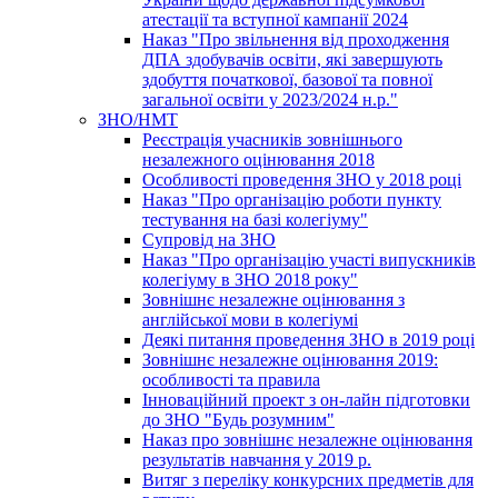
атестації та вступної кампанії 2024
Наказ "Про звільнення від проходження
ДПА здобувачів освіти, які завершують
здобуття початкової, базової та повної
загальної освіти у 2023/2024 н.р."
ЗНО/НМТ
Реєстрація учасників зовнішнього
незалежного оцінювання 2018
Особливості проведення ЗНО у 2018 році
Наказ "Про організацію роботи пункту
тестування на базі колегіуму"
Супровід на ЗНО
Наказ "Про організацію участі випускників
колегіуму в ЗНО 2018 року"
Зовнішнє незалежне оцінювання з
англійської мови в колегіумі
Деякі питання проведення ЗНО в 2019 році
Зовнішнє незалежне оцінювання 2019:
особливості та правила
Інноваційний проект з он-лайн підготовки
до ЗНО "Будь розумним"
Наказ про зовнішнє незалежне оцінювання
результатів навчання у 2019 р.
Витяг з переліку конкурсних предметів для