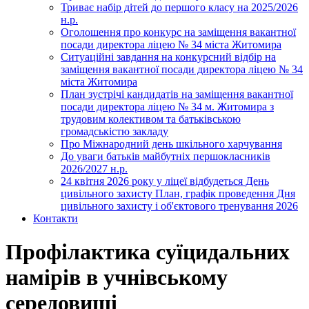
Триває набір дітей до першого класу на 2025/2026
н.р.
Оголошення про конкурс на заміщення вакантної
посади директора ліцею № 34 міста Житомира
Ситуаційні завдання на конкурсний відбір на
заміщення вакантної посади директора ліцею № 34
міста Житомира
План зустрічі кандидатів на заміщення вакантної
посади директора ліцею № 34 м. Житомира з
трудовим колективом та батьківською
громадськістю закладу
Про Міжнародний день шкільного харчування
До уваги батьків майбутніх першокласників
2026/2027 н.р.
24 квітня 2026 року у ліцеї відбудеться День
цивільного захисту План, графік проведення Дня
цивільного захисту і об'єктового тренування 2026
Контакти
Профілактика суїцидальних
намірів в учнівському
середовищі