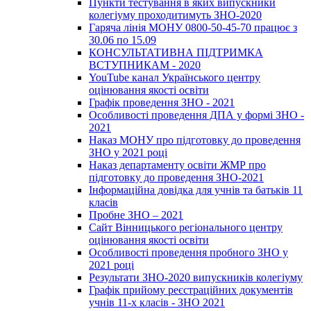
Пункти тестування в яких випускники
колегіуму проходитимуть ЗНО-2020
Гаряча лінія МОНУ 0800-50-45-70 працює з
30.06 по 15.09
КОНСУЛЬТАТИВНА ПІДТРИМКА
ВСТУПНИКАМ - 2020
YouTube канал Українського центру
оцінювання якості освіти
Графік проведення ЗНО - 2021
Особливості проведення ДПА у формі ЗНО -
2021
Наказ МОНУ про підготовку до проведення
ЗНО у 2021 році
Наказ департаменту освіти ЖМР про
підготовку до проведення ЗНО-2021
Інформаційна довідка для учнів та батьків 11
класів
Пробне ЗНО – 2021
Сайт Вінницького регіонального центру
оцінювання якості освіти
Особливості проведення пробного ЗНО у
2021 році
Результати ЗНО-2020 випускників колегіуму
Графік прийому реєстраційних документів
учнів 11-х класів - ЗНО 2021