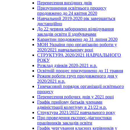
Перенесення вихідних днів
Призупинення освітнього процесу
продовжено до 24 квітня 2020
Навчальний 2019-2020 рік завершиться
дистанційно
До 22 червня заборонено відвідування
закладів освіти її здобувачами
Карантин продовжено до 31 липня 2020
МОН України про організацію роботи у
2020/2021 навчальному році
СТРУКТУРА 2020/2021 НАВЧАЛЬНОГО
РОКУ
Розклад дзінків 2020-2021 н.р.
Освітній процес призупинено до 11 травня
Режим роботи груп продовженого дня у
2020/2021 н.р.
Тимчасовий порядок організації освітнього
процесу
Перенесення робочих днів у 2021 році
Графік прийому батьків членами
адміністрації колегіуму в 21/22 н.р.
Структура 2021/2022 навчального року
Про проведення експрес-діагностики
працівників закладів освіти
Графік чергування класних керівників у