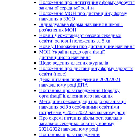
Положення про інституційну форму здобуття
загальної середньої освіти
Положення МОН про дистанційну форму
навчання в ЗЗСО
Індивідуальна форма навчання в школі -
роз'яснення МОН
Новий Держстандарт базової середньої
освіти: основні положення за 5 хв
Нове у Положенні про дистанційне навчання
МОН України щодо організації
дистанційного навчання
Щодо ведення класних журналів
Положення про дистанційну форму здобуття
освіти (нове)
Деякі питання проведення в 2020/2021
навчальному році ДПА
Постанова про затвердження Порядку
організації інклюзивного навчання
Методичні рекомендації щодо організації
навчання осіб з особливими освітніми
потребами у 2021/2022 навчальному році
Про окремі питання діяльності закладів
загальної середньої освіти у новому
2021/2022 навчальному році
Постанова про затвердження