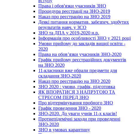
вступу
Права і обов'язки учасників ЗНО
Процедура реєстрації на ЗНО-2019
Наказ про реєстрацію на ЗНО 2019
Деякі питання норматив. забезпеч. здобутих
результатів навч. у ЗСО
ЗНО та ДПА у 2019-2020 н.р.
Інформація про особливості ЗНО у 2021 році
Умови прийому до закладів вищої освіти -
2020
Права на обов’язки учасників ЗНО-2020
Графік прийому реєстраційних документів
на ЗНО 2020
11-класники вже обрали предмети для
складання ЗНО-2020
Наказ про реєстрацію на ЗНО 2020
ЗНО 2020 : умови, графік, підготовка
ЯК ВПОРАТИСЯ З НАПРУГОЮ ТА
СТРЕСОМ ПЕРЕД ЗНО
Про відтермінування пробного ЗНО
Графік проведення ЗНО - 2020
ЗНО-2020. До уваги учнів 11-х класів!
Протиепідемічні заходи при проведенні
ЗНО-2020
ЗНО в умовах карантину