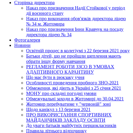
Сторінка директора
Наказ про призначення Надії Стойкової у період
дії воєнного стану
Наказ про виконання обов'язків директора ліцею
№ 34 м. Житомира
Наказ про призначення Інни Кравчук на посаду
директора ліцею № 34
Фотогалерея
Новини
Освітній процес в колегіумі з 22 березня 2021 року
Батьки дітей, що не пройшли щеплення мають
обрати іншу форму навчання
РЕГЛАМЕНТ РОБОТИ ЗЗСО В УМОВАХ
АДАПТИВНОГО КАРАНТИНУ
Що має бути в рюкзаку учня
Особливості проведення пробного ЗНО-2021
Обмеження, які діють в Україні з 25 січня 2021
МОНУ про складні погодні умови
Обмежувальні заходи в Житомирі до 30.04.2021
Житомир перебуватиме у "червоній" зоні
Щодо канікул з 13 березня 2021
ПРО ВИКОРИСТАННЯ СПОРТИВНИХ
МАЙДАНЧИКІВ ЗАКЛАДУ ОСВІТИ
До уваги батьків майбутніх першокласників
Правила літнього відпочинку