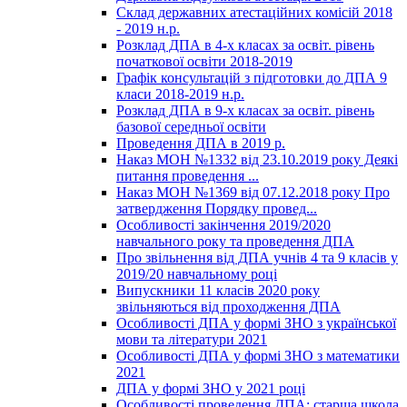
Склад державних атестаційних комісій 2018
- 2019 н.р.
Розклад ДПА в 4-х класах за освіт. рівень
початкової освіти 2018-2019
Графік консультацій з підготовки до ДПА 9
класи 2018-2019 н.р.
Розклад ДПА в 9-х класах за освіт. рівень
базової середньої освіти
Проведення ДПА в 2019 р.
Наказ МОН №1332 від 23.10.2019 року Деякі
питання проведення ...
Наказ МОН №1369 від 07.12.2018 року Про
затвердження Порядку провед...
Особливості закінчення 2019/2020
навчального року та проведення ДПА
Про звільнення від ДПА учнів 4 та 9 класів у
2019/20 навчальному році
Випускники 11 класів 2020 року
звільняються від проходження ДПА
Особливості ДПА у формі ЗНО з української
мови та літератури 2021
Особливості ДПА у формі ЗНО з математики
2021
ДПА у формі ЗНО у 2021 році
Особливості проведення ДПА: старша школа