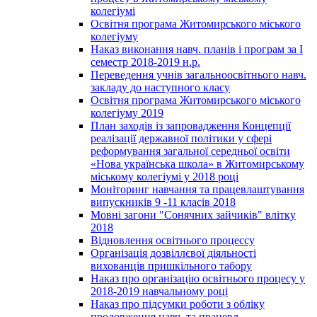
колегіумі
Освітня програма Житомирського міського
колегіуму
Наказ виконання навч. планів і програм за І
семестр 2018-2019 н.р.
Переведення учнів загальноосвітнього навч.
закладу до наступного класу
Освітня програма Житомирського міського
колегіуму 2019
План заходів із запровадження Концепції
реалізації державної політики у сфері
реформування загальної середньої освіти
«Нова українська школа» в Житомирському
міському колегіумі у 2018 році
Моніторинг навчання та працевлаштування
випускників 9 -11 класів 2018
Мовні загони "Сонячних зайчиків" влітку
2018
Відновлення освітнього процессу
Організація дозвіллєвої діяльності
вихованців пришкільного табору
Наказ про організацію освітнього процесу у
2018-2019 навчальному році
Наказ про підсумки роботи з обліку
продовження навч. та працевл.