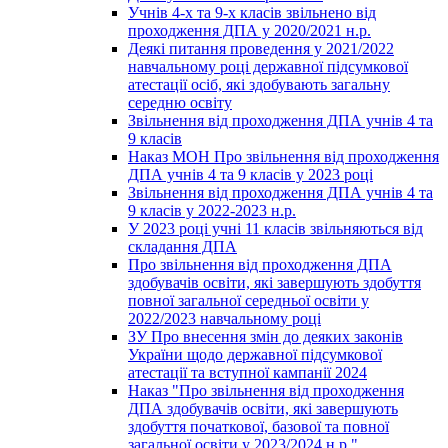
Учнів 4-х та 9-х класів звільнено від
проходження ДПА у 2020/2021 н.р.
Деякі питання проведення у 2021/2022
навчальному році державної підсумкової
атестації осіб, які здобувають загальну
середню освіту
Звільнення від проходження ДПА учнів 4 та
9 класів
Наказ МОН Про звільнення від проходження
ДПА учнів 4 та 9 класів у 2023 році
Звільнення від проходження ДПА учнів 4 та
9 класів у 2022-2023 н.р.
У 2023 році учні 11 класів звільняються від
складання ДПА
Про звільнення від проходження ДПА
здобувачів освіти, які завершують здобуття
повної загальної середньої освіти у
2022/2023 навчальному році
ЗУ Про внесення змін до деяких законів
України щодо державної підсумкової
атестації та вступної кампанії 2024
Наказ "Про звільнення від проходження
ДПА здобувачів освіти, які завершують
здобуття початкової, базової та повної
загальної освіти у 2023/2024 н.р."