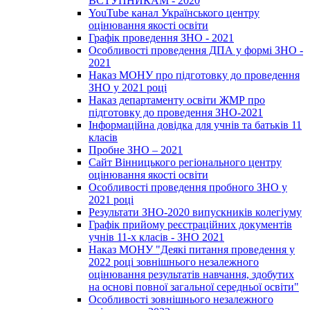
ВСТУПНИКАМ - 2020
YouTube канал Українського центру
оцінювання якості освіти
Графік проведення ЗНО - 2021
Особливості проведення ДПА у формі ЗНО -
2021
Наказ МОНУ про підготовку до проведення
ЗНО у 2021 році
Наказ департаменту освіти ЖМР про
підготовку до проведення ЗНО-2021
Інформаційна довідка для учнів та батьків 11
класів
Пробне ЗНО – 2021
Сайт Вінницького регіонального центру
оцінювання якості освіти
Особливості проведення пробного ЗНО у
2021 році
Результати ЗНО-2020 випускників колегіуму
Графік прийому реєстраційних документів
учнів 11-х класів - ЗНО 2021
Наказ МОНУ "Деякі питання проведення у
2022 році зовнішнього незалежного
оцінювання результатів навчання, здобутих
на основі повної загальної середньої освіти"
Особливості зовнішнього незалежного