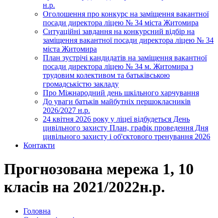
н.р.
Оголошення про конкурс на заміщення вакантної
посади директора ліцею № 34 міста Житомира
Ситуаційні завдання на конкурсний відбір на
заміщення вакантної посади директора ліцею № 34
міста Житомира
План зустрічі кандидатів на заміщення вакантної
посади директора ліцею № 34 м. Житомира з
трудовим колективом та батьківською
громадськістю закладу
Про Міжнародний день шкільного харчування
До уваги батьків майбутніх першокласників
2026/2027 н.р.
24 квітня 2026 року у ліцеї відбудеться День
цивільного захисту План, графік проведення Дня
цивільного захисту і об'єктового тренування 2026
Контакти
Прогнозована мережа 1, 10
класів на 2021/2022н.р.
Головна