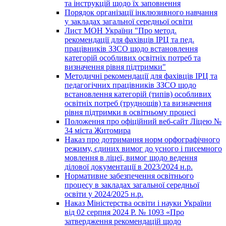
та інструкцій щодо їх заповнення
Порядок організації інклюзивного навчання
у закладах загальної середньої освіти
Лист МОН України "Про метод.
рекомендації для фахівців ІРЦ та пед.
працівників ЗЗСО щодо встановлення
категорій особливих освітніх потреб та
визначення рівня підтримки"
Методичні рекомендації для фахівців ІРЦ та
педагогічних працівників ЗЗСО щодо
встановлення категорій (типів) особливих
освітніх потреб (труднощів) та визначення
рівня підтримки в освітньому процесі
Положення про офіційний веб-сайт Ліцею №
34 міста Житомира
Наказ про дотримання норм орфографічного
режиму, єдиних вимог до усного і писемного
мовлення в ліцеї, вимог щодо ведення
ділової документації в 2023/2024 н.р.
Нормативне забезпечення освітнього
процесу в закладах загальної середньої
освіти у 2024/2025 н.р.
Наказ Міністерства освіти і науки України
від 02 серпня 2024 Р. № 1093 «Про
затвердження рекомендацій щодо