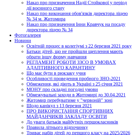
Наказ про призначення Надії Стойкової у період
дії воєнного стану
Наказ про виконання обов'язків директора ліцею
№ 34 м. Житомира
Наказ про призначення Інни Кравчук на посаду
директора ліцею № 34
Фотогалерея
Новини
Освітній процес в колегіумі з 22 березня 2021 року
Батьки дітей, що не пройшли щеплення мають
обрати іншу форму навчання
РЕГЛАМЕНТ РОБОТИ ЗЗСО В УМОВАХ
АДАПТИВНОГО КАРАНТИНУ
Що має бути в рюкзаку учня
Особливості проведення пробного ЗНО-2021
Обмеження, які діють в Україні з 25 січня 2021
МОНУ про складні погодні умови
Обмежувальні заходи в Житомирі до 30.04.2021
Житомир перебуватиме у "червоній" зоні
Щодо канікул з 13 березня 2021
ПРО ВИКОРИСТАННЯ СПОРТИВНИХ
МАЙДАНЧИКІВ ЗАКЛАДУ ОСВІТИ
До уваги батьків майбутніх першокласників
Правила літнього відпочинку
Триває набір дітей до першого класу на 2025/2026