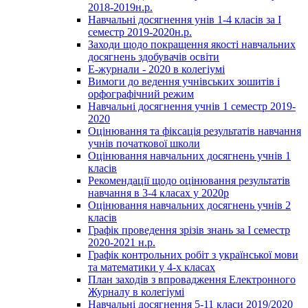
2018-2019н.р.
Навчальні досягнення унів 1-4 класів за І
семестр 2019-2020н.р.
Заходи щодо покращення якості навчальних
досягнень здобувачів освіти
Е-журнали - 2020 в колегіумі
Вимоги до ведення учнівських зошитів і
орфографічний режим
Навчальні досягнення учнів 1 семестр 2019-
2020
Оцінювання та фіксація результатів навчання
учнів початкової школи
Оцінювання навчальних досягнень учнів 1
класів
Рекомендації щодо оцінювання результатів
навчання в 3-4 класах у 2020р
Оцінювання навчальних досягнень учнів 2
класів
Графік проведення зрізів знань за І семестр
2020-2021 н.р.
Графік контрольних робіт з української мови
та математики у 4-х класах
План заходів з впровадження Електронного
Журналу в колегіумі
Навчальні досягнення 5-11 класи 2019/2020