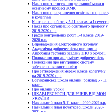
Наказ про застосування державної мови в
освітньому процесі ЖМК
Наказ про призупинення освітнього процесу
в колегіумі
Контрольні роботи у 5-11 класах за І семестр
Наказ про організацію освітнього процесу у
2019-2020 н.р.
Графік контрольних робіт 1-4 класів 2019-
2020 н.р.
Впровадження електронного журналу
Академічна доброчесність: принципи
Апробація тестових завдань ЗНО з біології
Положення про академічну доброчесність
Положення про внутрішню систему
забезпечення якості освіти
Про затвердження мережі класів колегіуму
на 2019-2020 н.р.
Всеукраїнська школа онлайн: розклад 5 - 11
класів
Про онлайн уроки
ЦІКАВІ РЕСУРСИ ДЛЯ УЧНІВ ВІД МОН
УКРАЇНИ
Навчальний план 5-11 класів 2020-2021н.р.
Навчальний план початкової школи 2020-
2021 н.р.