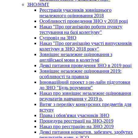
ЗНО/НМТ
Реєстрація учасників зовнішнього
незалежного оцінювання 2018
Особливості проведення ЗНО у 2018 році
Наказ "Про організацію роботи пункту
тестування на базі колегіуму"
Супровід на ЗНО
Наказ "Про організацію участі випускників
колегіуму в ЗНО 2018 року"
Зовнішнє незалежне оцінювання з
англійської мови в колегіумі
Деякі питання проведення ЗНО в 2019 році
Зовнішнє незалежне оцінювання 2019:
особливості та правила
Інноваційний проект з он-лайн підготовки
до ЗНО "Будь розумним"
Наказ про зовнішнє незалежне оцінювання
результатів навчання у 2019 р.
Витяг з переліку конкурсних предметів для
вступу
Права і обов'язки учасників ЗНО
Процедура реєстрації на ЗНО-2019
Наказ про реєстрацію на ЗНО 2019
Деякі питання норматив. забезпеч. здобутих
результатів навч. у ЗСО