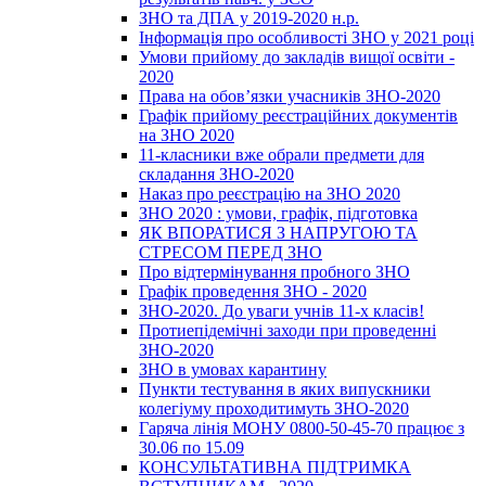
ЗНО та ДПА у 2019-2020 н.р.
Інформація про особливості ЗНО у 2021 році
Умови прийому до закладів вищої освіти -
2020
Права на обов’язки учасників ЗНО-2020
Графік прийому реєстраційних документів
на ЗНО 2020
11-класники вже обрали предмети для
складання ЗНО-2020
Наказ про реєстрацію на ЗНО 2020
ЗНО 2020 : умови, графік, підготовка
ЯК ВПОРАТИСЯ З НАПРУГОЮ ТА
СТРЕСОМ ПЕРЕД ЗНО
Про відтермінування пробного ЗНО
Графік проведення ЗНО - 2020
ЗНО-2020. До уваги учнів 11-х класів!
Протиепідемічні заходи при проведенні
ЗНО-2020
ЗНО в умовах карантину
Пункти тестування в яких випускники
колегіуму проходитимуть ЗНО-2020
Гаряча лінія МОНУ 0800-50-45-70 працює з
30.06 по 15.09
КОНСУЛЬТАТИВНА ПІДТРИМКА