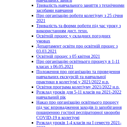
навчальних занять
Тривалість навчального заняття з технічними
засобами навчання
Про організацію роботи колегіуму з 25 січня
2021
Тривалість та форми роботи під час уроку з
використанням дист. техн.
Освітній процес у складних погодних
умовах
Департамент освіти про освітній процес з
03.03.2021
Освітній процес з 05 квітня 2021
Про організацію освітнього процесу в 1-11
класах з 06.05.2021
Положення про організацію та проведення
навчальних екскурсій та навчальної
практики в колегіумі у 2021/2022 н.р.
Освітня програма колегіуму 2021/2022 н.р.
Розклад уроків для 5-11 класів на 2021-2022
навчальний рік
Наказ про організацію освітнього процесу
під час впровадження заходів із запобігання
поширенню гострої респіраторної хвороби
COVID-19 в колегіумі
Розклад уроків 1-4 класів на І семестр 2021-