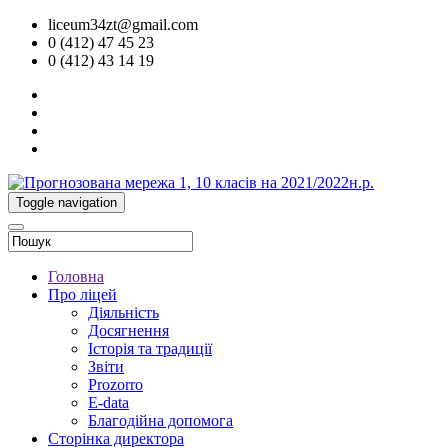
liceum34zt@gmail.com
0 (412) 47 45 23
0 (412) 43 14 19
Toggle navigation
Головна
Про ліцей
Діяльність
Досягнення
Історія та традиції
Звіти
Prozorro
E-data
Благодійна допомога
Сторінка директора