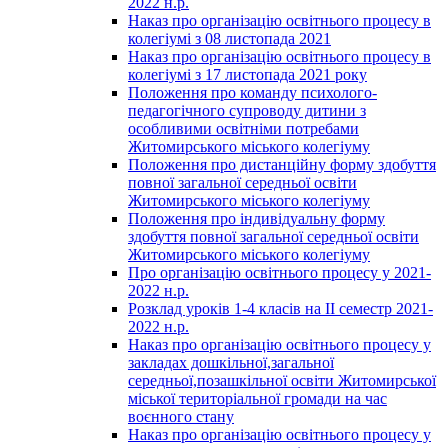
2022 н.р.
Наказ про організацію освітнього процесу в
колегіумі з 08 листопада 2021
Наказ про організацію освітнього процесу в
колегіумі з 17 листопада 2021 року
Положення про команду психолого-
педагогічного супроводу дитини з
особливими освітніми потребами
Житомирського міського колегіуму
Положення про дистанційну форму здобуття
повної загальної середньої освіти
Житомирського міського колегіуму
Положення про індивідуальну форму
здобуття повної загальної середньої освіти
Житомирського міського колегіуму
Про організацію освітнього процесу у 2021-
2022 н.р.
Розклад уроків 1-4 класів на ІІ семестр 2021-
2022 н.р.
Наказ про організацію освітнього процесу у
закладах дошкільної,загальної
середньої,позашкільної освіти Житомирської
міської територіальної громади на час
воєнного стану
Наказ про організацію освітнього процесу у