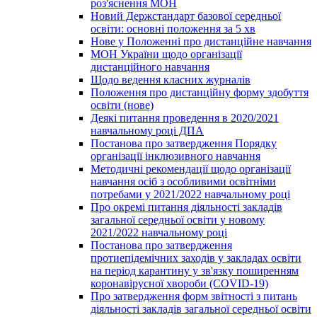
роз'яснення МОН
Новий Держстандарт базової середньої
освіти: основні положення за 5 хв
Нове у Положенні про дистанційне навчання
МОН України щодо організації
дистанційного навчання
Щодо ведення класних журналів
Положення про дистанційну форму здобуття
освіти (нове)
Деякі питання проведення в 2020/2021
навчальному році ДПА
Постанова про затвердження Порядку
організації інклюзивного навчання
Методичні рекомендації щодо організації
навчання осіб з особливими освітніми
потребами у 2021/2022 навчальному році
Про окремі питання діяльності закладів
загальної середньої освіти у новому
2021/2022 навчальному році
Постанова про затвердження
протиепідемічних заходів у закладах освіти
на період карантину у зв'язку поширенням
коронавірусної хвороби (COVID-19)
Про затвердження форм звітності з питань
діяльності закладів загальної середньої освіти