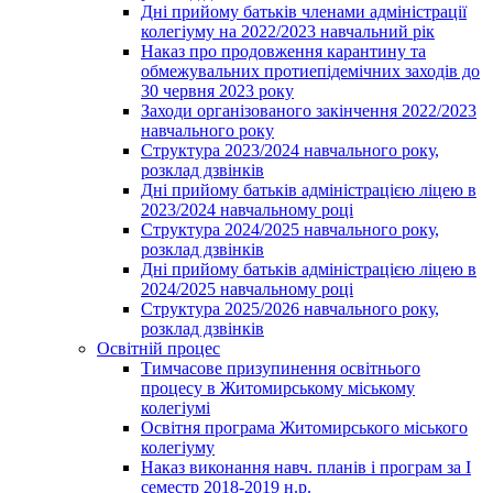
Дні прийому батьків членами адміністрації
колегіуму на 2022/2023 навчальний рік
Наказ про продовження карантину та
обмежувальних протиепідемічних заходів до
30 червня 2023 року
Заходи організованого закінчення 2022/2023
навчального року
Структура 2023/2024 навчального року,
розклад дзвінків
Дні прийому батьків адміністрацією ліцею в
2023/2024 навчальному році
Структура 2024/2025 навчального року,
розклад дзвінків
Дні прийому батьків адміністрацією ліцею в
2024/2025 навчальному році
Структура 2025/2026 навчального року,
розклад дзвінків
Освітній процес
Тимчасове призупинення освітнього
процесу в Житомирському міському
колегіумі
Освітня програма Житомирського міського
колегіуму
Наказ виконання навч. планів і програм за І
семестр 2018-2019 н.р.