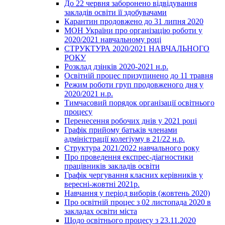
До 22 червня заборонено відвідування
закладів освіти її здобувачами
Карантин продовжено до 31 липня 2020
МОН України про організацію роботи у
2020/2021 навчальному році
СТРУКТУРА 2020/2021 НАВЧАЛЬНОГО
РОКУ
Розклад дзінків 2020-2021 н.р.
Освітній процес призупинено до 11 травня
Режим роботи груп продовженого дня у
2020/2021 н.р.
Тимчасовий порядок організації освітнього
процесу
Перенесення робочих днів у 2021 році
Графік прийому батьків членами
адміністрації колегіуму в 21/22 н.р.
Структура 2021/2022 навчального року
Про проведення експрес-діагностики
працівників закладів освіти
Графік чергування класних керівників у
вересні-жовтні 2021р.
Навчання у період виборів (жовтень 2020)
Про освітній процес з 02 листопада 2020 в
закладах освіти міста
Щодо освітнього процесу з 23.11.2020