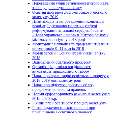
Переведення учнів загальноосвітнього навч.
закладу до наступного класу
Освітня програма Житомирського міського
колегіуму 2019
План заходів із запровадження Концепції
реалізації державної політики у сфері
реформування загальної середньої освіти
«Нова українська школа» в Житомирському
міському колегіумі у 2018 році
Моніторинг навчання та працевлаштування
випускників 9 -11 класів 2018
Мовні загони "Сонячних зайчиків" влітку
2018
Відновлення освітнього процессу
Організація дозвіллєвої діяльності
вихованців пришкільного табору
Наказ про організацію освітнього процесу у
2018-2019 навчальному році
Наказ про підсумки роботи з обліку
продовження навч. та працевл.
Норми орфографічного режиму в колегіумі у
2019-2020 н.р.
Річний план освітнього процесу колегіуму
Розпорядження міського голови про
призупинення освітнього процесу