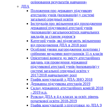
оцінювання результатів навчання»
ДПА
Положення про державну підсумкову
атестацію учнів (вихованців) у системі
загальної середньої освіти
Інструкція про звільнення від проходження
державної підсумкової атестації учнів
(вихованців) загальноосвітніх навчальних
закладів за станом здоров’я
Категорії учнів, які підлягають звільненню
від проходження ДПА в 2018 році
Особливі умови нагородження золотими і
срібними медалями випускників 11-х класів
Орієнтовні вимоги до змісту атестаційних
завдань для проведення державної
підсумкової атестації учнів (вихованців) у
системі загальної середньої освіти у
2017/2018 навчальному році
Графік консультацій з ДПА-ЗНО 2018
Державна підсумкова атестація 2019
Склад державних атестаційних комісій 2018
- 2019 н.р.
Розклад ДПА в 4-х класах за освіт. рівень
початкової освіти 2018-2019
Графік консультацій з підготовки до ДПА 9