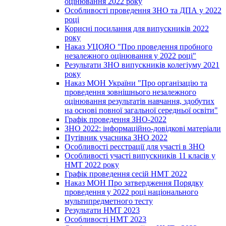
оцінювання 2022 року
Особливості проведення ЗНО та ДПА у 2022
році
Корисні посилання для випускників 2022
року
Наказ УЦОЯО "Про проведення пробного
незалежного оцінювання у 2022 році"
Результати ЗНО випускників колегіуму 2021
року
Наказ МОН України "Про організацію та
проведення зовнішнього незалежного
оцінювання результатів навчання, здобутих
на основі повної загальної середньої освіти"
Графік проведення ЗНО-2022
ЗНО 2022: інформаційно-довідкові матеріали
Путівник учасника ЗНО 2022
Особливості реєстрації для участі в ЗНО
Особливості участі випускників 11 класів у
НМТ 2022 року
Графік проведення сесій НМТ 2022
Наказ МОН Про затвердження Порядку
проведення у 2022 році національного
мультипредметного тесту
Результати НМТ 2023
Особливості НМТ 2023