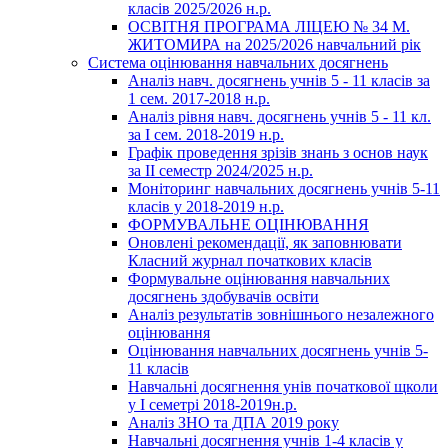
класів 2025/2026 н.р.
ОСВІТНЯ ПРОГРАМА ЛІЦЕЮ № 34 М.
ЖИТОМИРА на 2025/2026 навчальний рік
Система оцінювання навчальних досягнень
Аналіз навч. досягнень учнів 5 - 11 класів за
1 сем. 2017-2018 н.р.
Аналіз рівня навч. досягнень учнів 5 - 11 кл.
за І сем. 2018-2019 н.р.
Графік проведення зрізів знань з основ наук
за ІІ семестр 2024/2025 н.р.
Моніторинг навчальних досягнень учнів 5-11
класів у 2018-2019 н.р.
ФОРМУВАЛЬНЕ ОЦІНЮВАННЯ
Оновлені рекомендації, як заповнювати
Класний журнал початкових класів
Формувальне оцінювання навчальних
досягнень здобувачів освіти
Аналіз результатів зовнішнього незалежного
оцінювання
Оцінювання навчальних досягнень учнів 5-
11 класів
Навчальні досягнення унів початкової щколи
у І семетрі 2018-2019н.р.
Аналіз ЗНО та ДПА 2019 року
Навчальні досягнення учнів 1-4 класів у