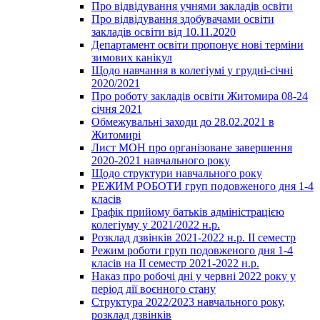
Про відвідування учнями закладів освіти
Про відвідування здобувачами освіти
закладів освіти від 10.11.2020
Департамент освіти пропонує нові терміни
зимових канікул
Щодо навчання в колегіумі у грудні-січні
2020/2021
Про роботу закладів освіти Житомира 08-24
січня 2021
Обмежувальні заходи до 28.02.2021 в
Житомирі
Лист МОН про організоване завершення
2020-2021 навчального року
Щодо структури навчального року
РЕЖИМ РОБОТИ груп подовженого дня 1-4
класів
Графік прийому батьків адміністрацією
колегіуму у 2021/2022 н.р.
Розклад дзвінків 2021-2022 н.р. ІІ семестр
Режим роботи груп подовженого дня 1-4
класів на ІІ семестр 2021-2022 н.р.
Наказ про робочі дні у червні 2022 року у
період дії воєнного стану
Структура 2022/2023 навчального року,
розклад дзвінків