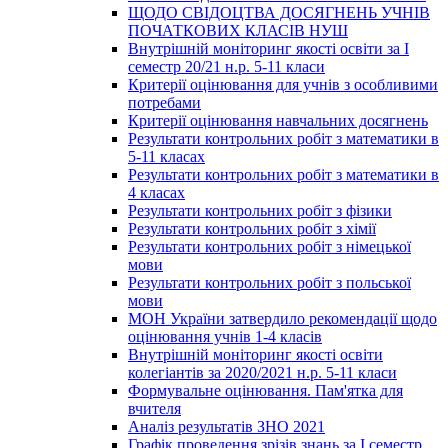
ЩОДО СВІДОЦТВА ДОСЯГНЕНЬ УЧНІВ
ПОЧАТКОВИХ КЛАСІВ НУШ
Внутрішній моніторинг якості освіти за І
семестр 20/21 н.р. 5-11 класи
Критерії оцінювання для учнів з особливими
потребами
Критерії оцінювання навчальних досягнень
Результати контрольних робіт з математики в
5-11 класах
Результати контрольних робіт з математики в
4 класах
Результати контрольних робіт з фізики
Результати контрольних робіт з хімії
Результати контрольних робіт з німецької
мови
Результати контрольних робіт з польської
мови
МОН України затвердило рекомендації щодо
оцінювання учнів 1-4 класів
Внутрішній моніторинг якості освіти
колегіантів за 2020/2021 н.р. 5-11 класи
Формувальне оцінювання. Пам'ятка для
вчителя
Аналіз результатів ЗНО 2021
Графік проведення зрізів знань за І семестр