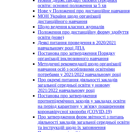
Новий Держстандарт базової середньої
освіти: основні положення за 5 хв
Нове у Положенні про дистанційне навчання
МОН України щодо організації
дистанційного навчання
Щодо ведення класних журналів
Положення про дистанційну форму здобуття
освіти (нове)
Деякі питання проведення в 2020/2021
навчальному році ДПА
Постанова про затвердження Порядку
організації інклюзивного навчання
Методичні рекомендації щодо організації
навчання осіб з особливими освітніми
потребами у 2021/2022 навчальному році
Про окремі питання діяльності закладів
загальної середньої освіти у новому
2021/2022 навчальному році
Постанова про затвердження
протиепідемічних заходів у закладах освіти
на період карантину у зв'язку поширенням
коронавірусної хвороби (COVID-19)
Про затвердження форм звітності з питань
діяльності закладів загальної середньої освіти
та інструкцій щодо їх заповнення