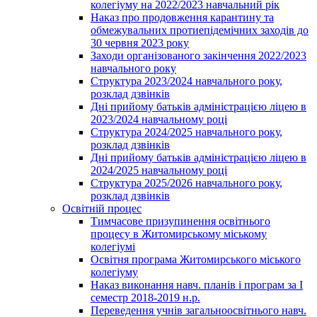
колегіуму на 2022/2023 навчальний рік
Наказ про продовження карантину та
обмежувальних протиепідемічних заходів до
30 червня 2023 року
Заходи організованого закінчення 2022/2023
навчального року
Структура 2023/2024 навчального року,
розклад дзвінків
Дні прийому батьків адміністрацією ліцею в
2023/2024 навчальному році
Структура 2024/2025 навчального року,
розклад дзвінків
Дні прийому батьків адміністрацією ліцею в
2024/2025 навчальному році
Структура 2025/2026 навчального року,
розклад дзвінків
Освітній процес
Тимчасове призупинення освітнього
процесу в Житомирському міському
колегіумі
Освітня програма Житомирського міського
колегіуму
Наказ виконання навч. планів і програм за І
семестр 2018-2019 н.р.
Переведення учнів загальноосвітнього навч.