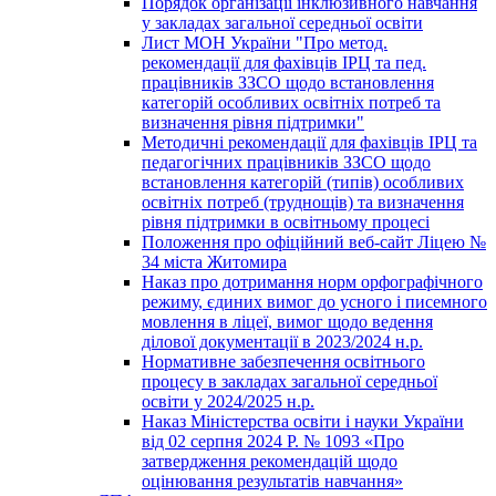
Порядок організації інклюзивного навчання
у закладах загальної середньої освіти
Лист МОН України "Про метод.
рекомендації для фахівців ІРЦ та пед.
працівників ЗЗСО щодо встановлення
категорій особливих освітніх потреб та
визначення рівня підтримки"
Методичні рекомендації для фахівців ІРЦ та
педагогічних працівників ЗЗСО щодо
встановлення категорій (типів) особливих
освітніх потреб (труднощів) та визначення
рівня підтримки в освітньому процесі
Положення про офіційний веб-сайт Ліцею №
34 міста Житомира
Наказ про дотримання норм орфографічного
режиму, єдиних вимог до усного і писемного
мовлення в ліцеї, вимог щодо ведення
ділової документації в 2023/2024 н.р.
Нормативне забезпечення освітнього
процесу в закладах загальної середньої
освіти у 2024/2025 н.р.
Наказ Міністерства освіти і науки України
від 02 серпня 2024 Р. № 1093 «Про
затвердження рекомендацій щодо
оцінювання результатів навчання»