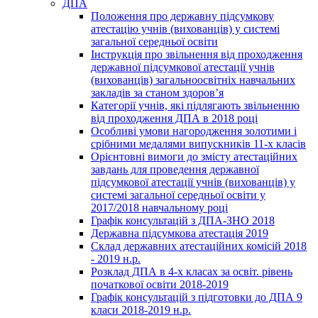
ДПА
Положення про державну підсумкову
атестацію учнів (вихованців) у системі
загальної середньої освіти
Інструкція про звільнення від проходження
державної підсумкової атестації учнів
(вихованців) загальноосвітніх навчальних
закладів за станом здоров’я
Категорії учнів, які підлягають звільненню
від проходження ДПА в 2018 році
Особливі умови нагородження золотими і
срібними медалями випускників 11-х класів
Орієнтовні вимоги до змісту атестаційних
завдань для проведення державної
підсумкової атестації учнів (вихованців) у
системі загальної середньої освіти у
2017/2018 навчальному році
Графік консультацій з ДПА-ЗНО 2018
Державна підсумкова атестація 2019
Склад державних атестаційних комісій 2018
- 2019 н.р.
Розклад ДПА в 4-х класах за освіт. рівень
початкової освіти 2018-2019
Графік консультацій з підготовки до ДПА 9
класи 2018-2019 н.р.