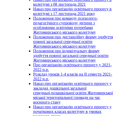
колегіумі з 08 листопада 2021
Наказ про організацію освітнього процесу в
колегіумі з 17 листопада 2021 року
Положення про команду психолого-
педагогічного супроводу дитини з
особливими освітніми потребами
Житомирського міського колегіуму
Положення про дистанційну форму здобуття
повної загальної середньої освіти
Житомирського міського колегіуму
Положення про індивідуальну форму
здобуття повної загальної середньої освіти
Житомирського міського колегіуму
Про організацію освітнього процесу у 2021-
2022 н.р.
Розклад уроків 1-4 класів на ІІ семестр 2021-
2022 н.р.
Наказ про організацію освітнього процесу у
закладах дошкільної,загальної
середньої,позашкільної освіти Житомирської
міської територіальної громади на час
воєнного стану
Наказ про організацію освітнього процесу у
початкових класах колегіуму в умовах