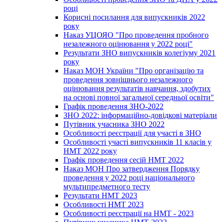
році
Корисні посилання для випускників 2022
року
Наказ УЦОЯО "Про проведення пробного
незалежного оцінювання у 2022 році"
Результати ЗНО випускників колегіуму 2021
року
Наказ МОН України "Про організацію та
проведення зовнішнього незалежного
оцінювання результатів навчання, здобутих
на основі повної загальної середньої освіти"
Графік проведення ЗНО-2022
ЗНО 2022: інформаційно-довідкові матеріали
Путівник учасника ЗНО 2022
Особливості реєстрації для участі в ЗНО
Особливості участі випускників 11 класів у
НМТ 2022 року
Графік проведення сесій НМТ 2022
Наказ МОН Про затвердження Порядку
проведення у 2022 році національного
мультипредметного тесту
Результати НМТ 2023
Особливості НМТ 2023
Особливості реєстрації на НМТ - 2023