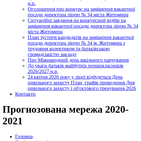
н.р.
Оголошення про конкурс на заміщення вакантної
посади директора ліцею № 34 міста Житомира
Ситуаційні завдання на конкурсний відбір на
заміщення вакантної посади директора ліцею № 34
міста Житомира
План зустрічі кандидатів на заміщення вакантної
посади директора ліцею № 34 м. Житомира з
трудовим колективом та батьківською
громадськістю закладу
Про Міжнародний день шкільного харчування
До уваги батьків майбутніх першокласників
2026/2027 н.р.
24 квітня 2026 року у ліцеї відбудеться День
цивільного захисту План, графік проведення Дня
цивільного захисту і об'єктового тренування 2026
Контакти
Прогнозована мережа 2020-
2021
Головна