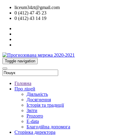
liceum34zt@gmail.com
0 (412) 47 45 23
0 (412) 43 14 19
Toggle navigation
Головна
Про ліцей
Діяльність
Досягнення
Історія та традиції
Звіти
Prozorro
E-data
Благодійна допомога
Сторінка директора