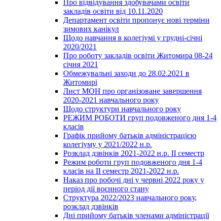
Про відвідування здобувачами освіти
закладів освіти від 10.11.2020
Департамент освіти пропонує нові терміни
зимових канікул
Щодо навчання в колегіумі у грудні-січні
2020/2021
Про роботу закладів освіти Житомира 08-24
січня 2021
Обмежувальні заходи до 28.02.2021 в
Житомирі
Лист МОН про організоване завершення
2020-2021 навчального року
Щодо структури навчального року
РЕЖИМ РОБОТИ груп подовженого дня 1-4
класів
Графік прийому батьків адміністрацією
колегіуму у 2021/2022 н.р.
Розклад дзвінків 2021-2022 н.р. ІІ семестр
Режим роботи груп подовженого дня 1-4
класів на ІІ семестр 2021-2022 н.р.
Наказ про робочі дні у червні 2022 року у
період дії воєнного стану
Структура 2022/2023 навчального року,
розклад дзвінків
Дні прийому батьків членами адміністрації