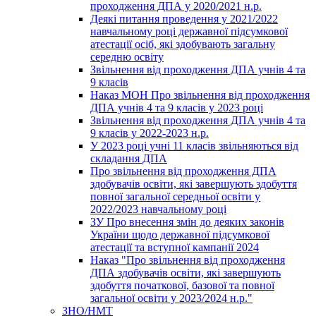
проходження ДПА у 2020/2021 н.р.
Деякі питання проведення у 2021/2022
навчальному році державної підсумкової
атестації осіб, які здобувають загальну
середню освіту
Звільнення від проходження ДПА учнів 4 та
9 класів
Наказ МОН Про звільнення від проходження
ДПА учнів 4 та 9 класів у 2023 році
Звільнення від проходження ДПА учнів 4 та
9 класів у 2022-2023 н.р.
У 2023 році учні 11 класів звільняються від
складання ДПА
Про звільнення від проходження ДПА
здобувачів освіти, які завершують здобуття
повної загальної середньої освіти у
2022/2023 навчальному році
ЗУ Про внесення змін до деяких законів
України щодо державної підсумкової
атестації та вступної кампанії 2024
Наказ "Про звільнення від проходження
ДПА здобувачів освіти, які завершують
здобуття початкової, базової та повної
загальної освіти у 2023/2024 н.р."
ЗНО/НМТ