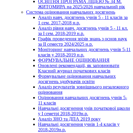
ОСВІТНЯ ПРОГРАМА ЛІЦЕЮ № 34 М.
ЖИТОМИРА на 2025/2026 навчальний рік
Система оцінювання навчальних досягнень
Аналіз навч. досягнень учнів 5 - 11 класів за
1 сем. 2017-2018 н.р.
Аналіз рівня навч. досягнень учнів 5 - 11 кл.
за І сем. 2018-2019 н.р.
Графік проведення зрізів знань з основ наук
за ІІ семестр 2024/2025 н.р.
Моніторинг навчальних досягнень учнів 5-11
класів у 2018-2019 н.р.
ФОРМУВАЛЬНЕ ОЦІНЮВАННЯ
Оновлені рекомендації, як заповнювати
Класний журнал початкових класів
Формувальне оцінювання навчальних
досягнень здобувачів освіти
Аналіз результатів зовнішнього незалежного
оцінювання
Оцінювання навчальних досягнень учнів 5-
11 класів
Навчальні досягнення унів початкової щколи
у І семетрі 2018-2019н.р.
Аналіз ЗНО та ДПА 2019 року
Навчальні досягнення учнів 1-4 класів у
2018-2019н.р.