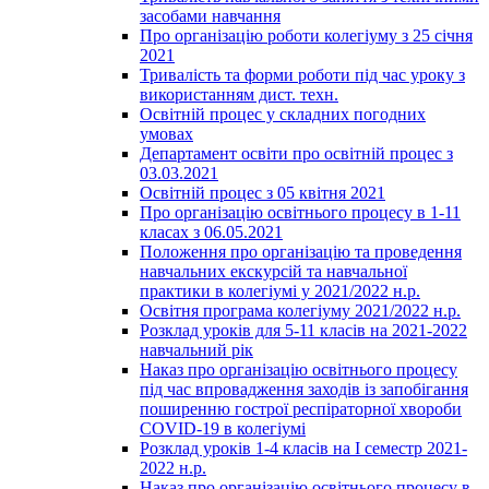
засобами навчання
Про організацію роботи колегіуму з 25 січня
2021
Тривалість та форми роботи під час уроку з
використанням дист. техн.
Освітній процес у складних погодних
умовах
Департамент освіти про освітній процес з
03.03.2021
Освітній процес з 05 квітня 2021
Про організацію освітнього процесу в 1-11
класах з 06.05.2021
Положення про організацію та проведення
навчальних екскурсій та навчальної
практики в колегіумі у 2021/2022 н.р.
Освітня програма колегіуму 2021/2022 н.р.
Розклад уроків для 5-11 класів на 2021-2022
навчальний рік
Наказ про організацію освітнього процесу
під час впровадження заходів із запобігання
поширенню гострої респіраторної хвороби
COVID-19 в колегіумі
Розклад уроків 1-4 класів на І семестр 2021-
2022 н.р.
Наказ про організацію освітнього процесу в