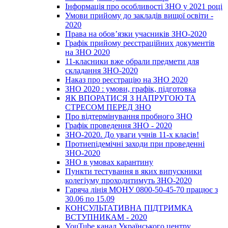
Інформація про особливості ЗНО у 2021 році
Умови прийому до закладів вищої освіти -
2020
Права на обов’язки учасників ЗНО-2020
Графік прийому реєстраційних документів
на ЗНО 2020
11-класники вже обрали предмети для
складання ЗНО-2020
Наказ про реєстрацію на ЗНО 2020
ЗНО 2020 : умови, графік, підготовка
ЯК ВПОРАТИСЯ З НАПРУГОЮ ТА
СТРЕСОМ ПЕРЕД ЗНО
Про відтермінування пробного ЗНО
Графік проведення ЗНО - 2020
ЗНО-2020. До уваги учнів 11-х класів!
Протиепідемічні заходи при проведенні
ЗНО-2020
ЗНО в умовах карантину
Пункти тестування в яких випускники
колегіуму проходитимуть ЗНО-2020
Гаряча лінія МОНУ 0800-50-45-70 працює з
30.06 по 15.09
КОНСУЛЬТАТИВНА ПІДТРИМКА
ВСТУПНИКАМ - 2020
YouTube канал Українського центру