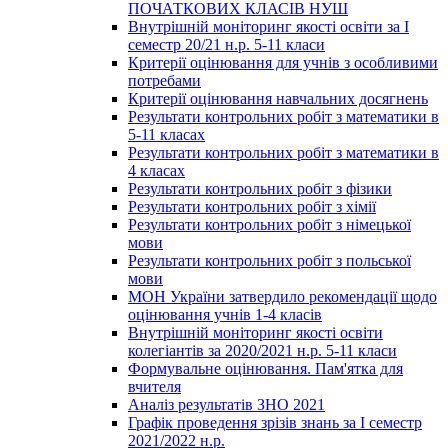
ПОЧАТКОВИХ КЛАСІВ НУШ
Внутрішній моніторинг якості освіти за І
семестр 20/21 н.р. 5-11 класи
Критерії оцінювання для учнів з особливими
потребами
Критерії оцінювання навчальних досягнень
Результати контрольних робіт з математики в
5-11 класах
Результати контрольних робіт з математики в
4 класах
Результати контрольних робіт з фізики
Результати контрольних робіт з хімії
Результати контрольних робіт з німецької
мови
Результати контрольних робіт з польської
мови
МОН України затвердило рекомендації щодо
оцінювання учнів 1-4 класів
Внутрішній моніторинг якості освіти
колегіантів за 2020/2021 н.р. 5-11 класи
Формувальне оцінювання. Пам'ятка для
вчителя
Аналіз результатів ЗНО 2021
Графік проведення зрізів знань за І семестр
2021/2022 н.р.