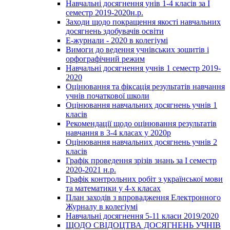
Навчальні досягнення унів 1-4 класів за І
семестр 2019-2020н.р.
Заходи щодо покращення якості навчальних
досягнень здобувачів освіти
Е-журнали - 2020 в колегіумі
Вимоги до ведення учнівських зошитів і
орфографічний режим
Навчальні досягнення учнів 1 семестр 2019-
2020
Оцінювання та фіксація результатів навчання
учнів початкової школи
Оцінювання навчальних досягнень учнів 1
класів
Рекомендації щодо оцінювання результатів
навчання в 3-4 класах у 2020р
Оцінювання навчальних досягнень учнів 2
класів
Графік проведення зрізів знань за І семестр
2020-2021 н.р.
Графік контрольних робіт з української мови
та математики у 4-х класах
План заходів з впровадження Електронного
Журналу в колегіумі
Навчальні досягнення 5-11 класи 2019/2020
ЩОДО СВІДОЦТВА ДОСЯГНЕНЬ УЧНІВ