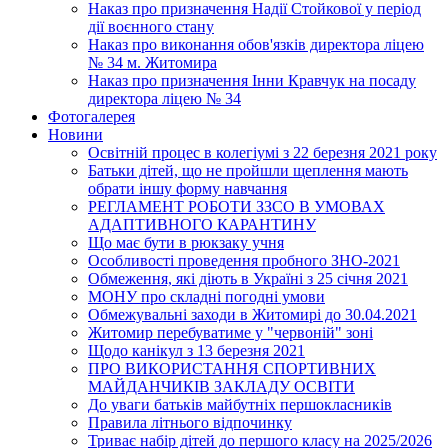
Наказ про призначення Надії Стойкової у період
дії воєнного стану
Наказ про виконання обов'язків директора ліцею
№ 34 м. Житомира
Наказ про призначення Інни Кравчук на посаду
директора ліцею № 34
Фотогалерея
Новини
Освітній процес в колегіумі з 22 березня 2021 року
Батьки дітей, що не пройшли щеплення мають
обрати іншу форму навчання
РЕГЛАМЕНТ РОБОТИ ЗЗСО В УМОВАХ
АДАПТИВНОГО КАРАНТИНУ
Що має бути в рюкзаку учня
Особливості проведення пробного ЗНО-2021
Обмеження, які діють в Україні з 25 січня 2021
МОНУ про складні погодні умови
Обмежувальні заходи в Житомирі до 30.04.2021
Житомир перебуватиме у "червоній" зоні
Щодо канікул з 13 березня 2021
ПРО ВИКОРИСТАННЯ СПОРТИВНИХ
МАЙДАНЧИКІВ ЗАКЛАДУ ОСВІТИ
До уваги батьків майбутніх першокласників
Правила літнього відпочинку
Триває набір дітей до першого класу на 2025/2026