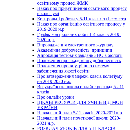
освітньому процесі ЖМК
Наказ про призупинення освітнього процесу
в колегіумі
Контрольні роботи у 5-11 класах за І семестр
Наказ про організацію освітнього процесу у
2019-2020 н.р.
Графік контрольних робіт 1-4 класів 2019-
2020 н.р.
Впровадження електронного журналу
Академічна доброчесність: принципи
Апробація тестових завдань ЗНО з біології
Положення про академічну доброчесність
Положення про внутрішню систему
забезпечення якості освіти
Про затвердження мережі класів колегіуму
на 2019-2020 н.р.
Всеукраїнська школа онлайн: розклад 5 - 11
класів
Про онлайн уроки
ЦІКАВІ РЕСУРСИ ДЛЯ УЧНІВ ВІД МОН
УКРАЇНИ
Навчальний план 5-11 класів 2020-2021н.р.
Навчальний план початкової школи 2020-
2021 н.р.
РОЗКЛАД УРОКІВ ДЛЯ 5-11 КЛАСІВ