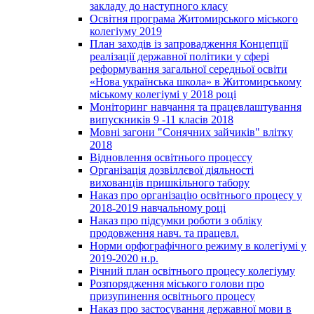
закладу до наступного класу
Освітня програма Житомирського міського
колегіуму 2019
План заходів із запровадження Концепції
реалізації державної політики у сфері
реформування загальної середньої освіти
«Нова українська школа» в Житомирському
міському колегіумі у 2018 році
Моніторинг навчання та працевлаштування
випускників 9 -11 класів 2018
Мовні загони "Сонячних зайчиків" влітку
2018
Відновлення освітнього процессу
Організація дозвіллєвої діяльності
вихованців пришкільного табору
Наказ про організацію освітнього процесу у
2018-2019 навчальному році
Наказ про підсумки роботи з обліку
продовження навч. та працевл.
Норми орфографічного режиму в колегіумі у
2019-2020 н.р.
Річний план освітнього процесу колегіуму
Розпорядження міського голови про
призупинення освітнього процесу
Наказ про застосування державної мови в