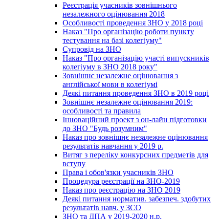
Реєстрація учасників зовнішнього
незалежного оцінювання 2018
Особливості проведення ЗНО у 2018 році
Наказ "Про організацію роботи пункту
тестування на базі колегіуму"
Супровід на ЗНО
Наказ "Про організацію участі випускників
колегіуму в ЗНО 2018 року"
Зовнішнє незалежне оцінювання з
англійської мови в колегіумі
Деякі питання проведення ЗНО в 2019 році
Зовнішнє незалежне оцінювання 2019:
особливості та правила
Інноваційний проект з он-лайн підготовки
до ЗНО "Будь розумним"
Наказ про зовнішнє незалежне оцінювання
результатів навчання у 2019 р.
Витяг з переліку конкурсних предметів для
вступу
Права і обов'язки учасників ЗНО
Процедура реєстрації на ЗНО-2019
Наказ про реєстрацію на ЗНО 2019
Деякі питання норматив. забезпеч. здобутих
результатів навч. у ЗСО
ЗНО та ДПА у 2019-2020 н.р.