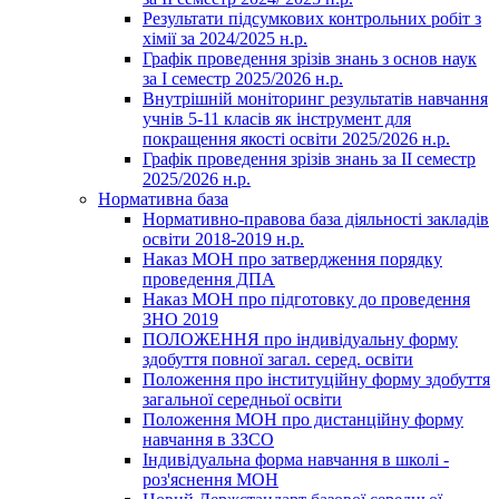
Результати підсумкових контрольних робіт з
хімії за 2024/2025 н.р.
Графік проведення зрізів знань з основ наук
за І семестр 2025/2026 н.р.
Внутрішній моніторинг результатів навчання
учнів 5-11 класів як інструмент для
покращення якості освіти 2025/2026 н.р.
Графік проведення зрізів знань за ІІ семестр
2025/2026 н.р.
Нормативна база
Нормативно-правова база діяльності закладів
освіти 2018-2019 н.р.
Наказ МОН про затвердження порядку
проведення ДПА
Наказ МОН про підготовку до проведення
ЗНО 2019
ПОЛОЖЕННЯ про індивідуальну форму
здобуття повної загал. серед. освіти
Положення про інституційну форму здобуття
загальної середньої освіти
Положення МОН про дистанційну форму
навчання в ЗЗСО
Індивідуальна форма навчання в школі -
роз'яснення МОН