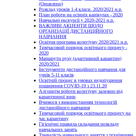
(Оновлено)
Розклад уроків 1-4 класи. 2020/2021 н.р.
План роботи на осінніх канікулах - 2020
Навчальні екскурсії у 2020-2021 н.р.
ВАЖЛИВІ АКЦЕНТИ ЩОДО
ОРГАНІЗАЦІЇ ДИСТАНЦІЙНОГО
НАВЧАННЯ
Освітня програма колегіуму 2020/2021 н.р.
Тимчасовий порядок освітнього процесу -
2020
Маршрути руху (адаптивний карантин)
2020/2021
Інструменти дистанційного навчання для
учнів 5-11 класів
Освітній процес в умовах недопущення
поширення COVID-19 з 23.11.20
Алгоритм роботи колегіуму залежно від
карантинної зони
Вчимося з використанням технологій
дистанційного навчання
Тимчасовий порядок освітнього процесу на
час карантину
Гігієнічні правила складання розкладу
навчальних занять
Тривалість навчального заняття з технічними