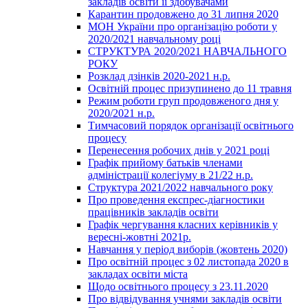
закладів освіти її здобувачами
Карантин продовжено до 31 липня 2020
МОН України про організацію роботи у
2020/2021 навчальному році
СТРУКТУРА 2020/2021 НАВЧАЛЬНОГО
РОКУ
Розклад дзінків 2020-2021 н.р.
Освітній процес призупинено до 11 травня
Режим роботи груп продовженого дня у
2020/2021 н.р.
Тимчасовий порядок організації освітнього
процесу
Перенесення робочих днів у 2021 році
Графік прийому батьків членами
адміністрації колегіуму в 21/22 н.р.
Структура 2021/2022 навчального року
Про проведення експрес-діагностики
працівників закладів освіти
Графік чергування класних керівників у
вересні-жовтні 2021р.
Навчання у період виборів (жовтень 2020)
Про освітній процес з 02 листопада 2020 в
закладах освіти міста
Щодо освітнього процесу з 23.11.2020
Про відвідування учнями закладів освіти