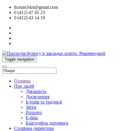
liceum34zt@gmail.com
0 (412) 47 45 23
0 (412) 43 14 19
Toggle navigation
Головна
Про ліцей
Діяльність
Досягнення
Історія та традиції
Звіти
Prozorro
E-data
Благодійна допомога
Сторінка директора