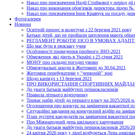
Наказ про призначення Надії Стойкової у період дії
Наказ про виконання обов'язків директора ліцею №
Наказ про призначення Інни Кравчук на посаду дир
Фотогалерея
Новини
Освітній процес в колегіумі з 22 березня 2021 року
Батьки дітей, що не пройшли щеплення мають обра
РЕГЛАМЕНТ РОБОТИ ЗЗСО В УМОВАХ АДАП
Що має бути в рюкзаку учня
Особливості проведення пробного ЗНО-2021
Обмеження, які діють в Україні з 25 січня 2021
МОНУ про складні погодні умови
Обмежувальні заходи в Житомирі до 30.04.2021
Житомир перебуватиме у "червоній" зоні
Щодо канікул з 13 березня 2021
ПРО ВИКОРИСТАННЯ СПОРТИВНИХ МАЙДАН
До уваги батьків майбутніх першокласників
Правила літнього відпочинку
Триває набір дітей до першого класу на 2025/2026 н.
Оголошення про конкурс на заміщення вакантної п
Ситуаційні завдання на конкурсний відбір на замі
План зустрічі кандидатів на заміщення вакантної п
Про Міжнародний день шкільного харчування
До уваги батьків майбутніх першокласників 2026/20
24 квітня 2026 року у ліцеї відбудеться День цивіл