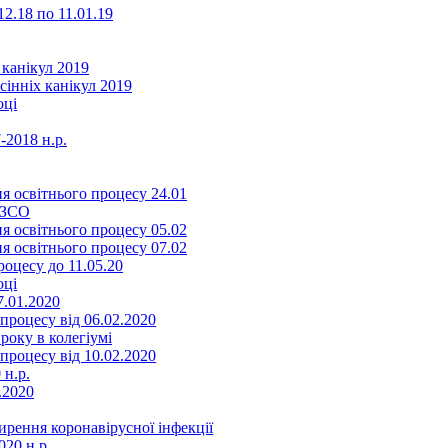
2.18 по 11.01.19
 канікул 2019
сінніх канікул 2019
оці
-2018 н.р.
я освітнього процесу 24.01
ЗЗСО
я освітнього процесу 05.02
я освітнього процесу 07.02
оцесу до 11.05.20
оці
7.01.2020
роцесу від 06.02.2020
року в колегіумі
роцесу від 10.02.2020
 н.р.
.2020
ення коронавірусної інфекції
20 н.р.