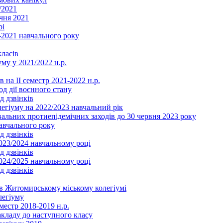
/2021
чня 2021
рі
2021 навчального року
ласів
му у 2021/2022 н.р.
 на ІІ семестр 2021-2022 н.р.
од дії воєнного стану
д дзвінків
легіуму на 2022/2023 навчальний рік
льних протиепідемічних заходів до 30 червня 2023 року
навчального року
д дзвінків
2023/2024 навчальному році
д дзвінків
2024/2025 навчальному році
д дзвінків
в Житомирському міському колегіумі
легіуму
местр 2018-2019 н.р.
акладу до наступного класу