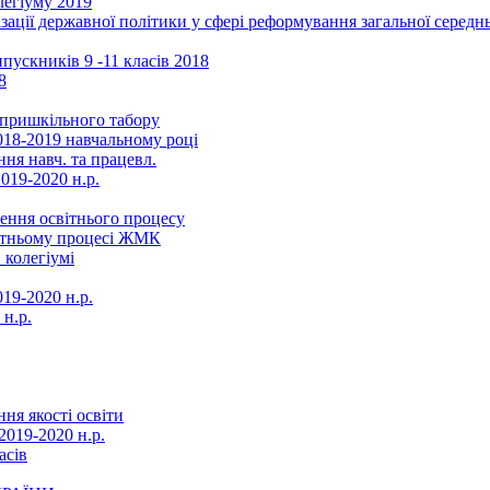
легіуму 2019
ізації державної політики у сфері реформування загальної серед
ускників 9 -11 класів 2018
8
в пришкільного табору
018-2019 навчальному році
ня навч. та працевл.
019-2020 н.р.
ення освітнього процесу
вітньому процесі ЖМК
 колегіумі
19-2020 н.р.
 н.р.
ня якості освіти
2019-2020 н.р.
асів