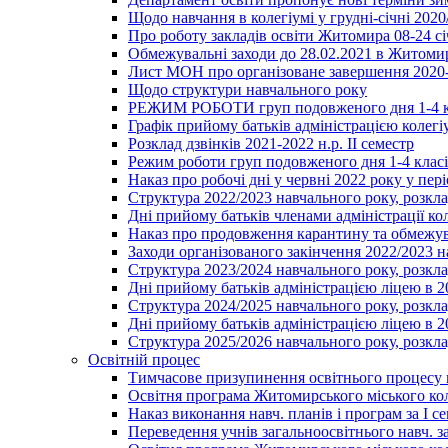
Щодо навчання в колегіумі у грудні-січні 2020
Про роботу закладів освіти Житомира 08-24 сі
Обмежувальні заходи до 28.02.2021 в Житоми
Лист МОН про організоване завершення 2020-
Щодо структури навчального року
РЕЖИМ РОБОТИ груп подовженого дня 1-4 к
Графік прийому батьків адміністрацією колегіу
Розклад дзвінків 2021-2022 н.р. ІІ семестр
Режим роботи груп подовженого дня 1-4 класів
Наказ про робочі дні у червні 2022 року у пері
Структура 2022/2023 навчального року, розкла
Дні прийому батьків членами адміністрації ко
Наказ про продовження карантину та обмежува
Заходи організованого закінчення 2022/2023 
Структура 2023/2024 навчального року, розкла
Дні прийому батьків адміністрацією ліцею в 
Структура 2024/2025 навчального року, розкла
Дні прийому батьків адміністрацією ліцею в 
Структура 2025/2026 навчального року, розкла
Освітній процес
Тимчасове призупинення освітнього процесу 
Освітня програма Житомирського міського ко
Наказ виконання навч. планів і програм за І се
Переведення учнів загальноосвітнього навч. з