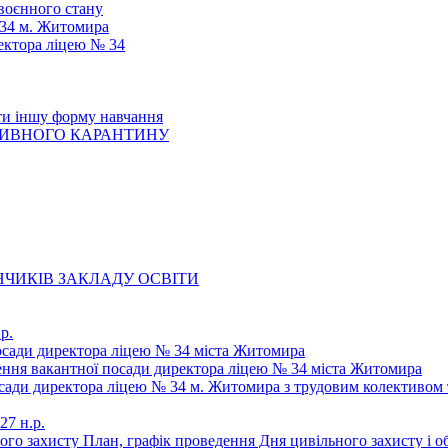
 воєнного стану
 34 м. Житомира
ектора ліцею № 34
ти іншу форму навчання
ТИВНОГО КАРАНТИНУ
ЧИКІВ ЗАКЛАДУ ОСВІТИ
р.
осади директора ліцею № 34 міста Житомира
щення вакантної посади директора ліцею № 34 міста Житомира
осади директора ліцею № 34 м. Житомира з трудовим колективом 
27 н.р.
ьного захисту План, графік проведення Дня цивільного захисту і 