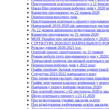
Призупинення освітнього процесу з 12 березня
Наказ Про перенесення робочих днів у 2020 р
Карантин продовжено до 22 травня 2020
Перенесення вихідних днів
Призупинення освітнього процесу продовжено
Навчальний 2019-2020 рік завершиться диста
До 22 червня заборонено відвідування закладів
Карантин продовжено до 31 липня 2020
МОН України про організацію роботи у 2020/
СТРУКТУРА 2020/2021 НАВЧАЛЬНОГО РО
Розклад дзінків 2020-2021 н.р.
Освітній процес призупинено до 11 травня
Режим роботи груп продовженого дня у 2020/2
Тимчасовий порядок організації освітнього п
Перенесення робочих днів у 2021 році
Графік прийому батьків членами адміністрації 
Структура 2021/2022 навчального року
Про проведення експрес-діагностики працівни
Графік чергування класних керівників у верес
Навчання у період виборів (жовтень 2020)
Про освітній процес з 02 листопада 2020 в зак
Щодо освітнього процесу з 23.11.2020
Про відвідування учнями закладів освіти
Про відвідування здобувачами освіти закладів 
Департамент освіти пропонує нові терміни зи