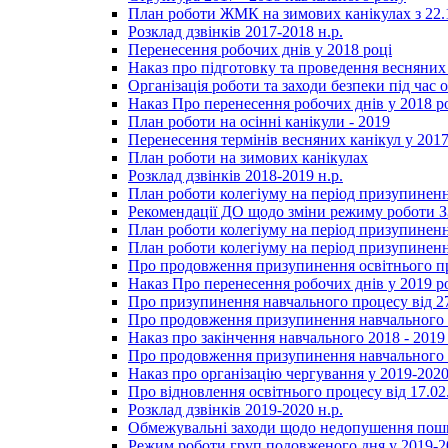
План роботи ЖМК на зимових канікулах з 22.1
Розклад дзвінків 2017-2018 н.р.
Перенесення робочих днів у 2018 році
Наказ про підготовку та проведення весняних
Організація роботи та заходи безпеки під час о
Наказ Про перенесення робочих днів у 2018 р
План роботи на осінні канікули - 2019
Перенесення термінів весняних канікул у 2017
План роботи на зимових канікулах
Розклад дзвінків 2018-2019 н.р.
План роботи колегіуму на період призупиненн
Рекомендації ДО щодо зміни режиму роботи 
План роботи колегіуму на період призупиненн
План роботи колегіуму на період призупиненн
Про продовження призупинення освітнього пр
Наказ Про перенесення робочих днів у 2019 р
Про призупинення навчального процесу від 2
Про продовження призупинення навчального п
Наказ про закінчення навчального 2018 - 2019 
Про продовження призупинення навчального п
Наказ про організацію чергування у 2019-2020
Про відновлення освітнього процесу від 17.02
Розклад дзвінків 2019-2020 н.р.
Обмежувальні заходи щодо недопушення пошир
Режим роботи груп подовженого дня у 2019-20