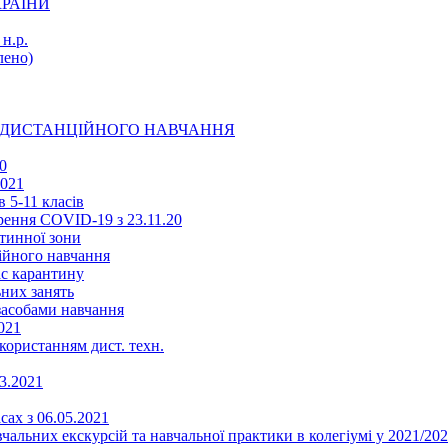
КРАЇНИ
н.р.
ено)
Ї ДИСТАНЦІЙНОГО НАВЧАННЯ
0
2021
 5-11 класів
ення COVID-19 з 23.11.20
тинної зони
ійного навчання
ас карантину
ьних занять
 засобами навчання
021
икористанням дист. техн.
03.2021
сах з 06.05.2021
альних екскурсій та навчальної практики в колегіумі у 2021/202