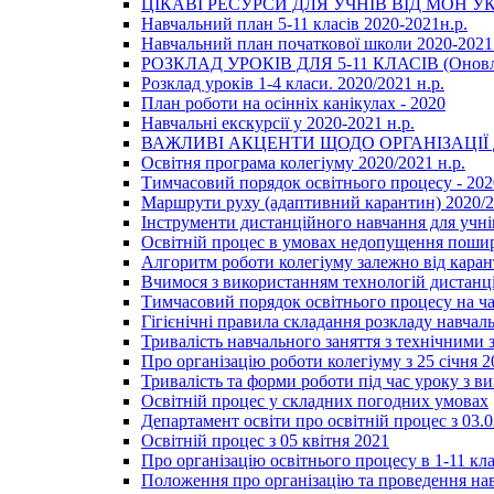
ЦІКАВІ РЕСУРСИ ДЛЯ УЧНІВ ВІД МОН У
Навчальний план 5-11 класів 2020-2021н.р.
Навчальний план початкової школи 2020-2021 
РОЗКЛАД УРОКІВ ДЛЯ 5-11 КЛАСІВ (Оновл
Розклад уроків 1-4 класи. 2020/2021 н.р.
План роботи на осінніх канікулах - 2020
Навчальні екскурсії у 2020-2021 н.р.
ВАЖЛИВІ АКЦЕНТИ ЩОДО ОРГАНІЗАЦІ
Освітня програма колегіуму 2020/2021 н.р.
Тимчасовий порядок освітнього процесу - 202
Маршрути руху (адаптивний карантин) 2020/
Інструменти дистанційного навчання для учнів
Освітній процес в умовах недопущення пошир
Алгоритм роботи колегіуму залежно від каран
Вчимося з використанням технологій дистанц
Тимчасовий порядок освітнього процесу на ч
Гігієнічні правила складання розкладу навчал
Тривалість навчального заняття з технічними
Про організацію роботи колегіуму з 25 січня 2
Тривалість та форми роботи під час уроку з в
Освітній процес у складних погодних умовах
Департамент освіти про освітній процес з 03.
Освітній процес з 05 квітня 2021
Про організацію освітнього процесу в 1-11 кла
Положення про організацію та проведення навч