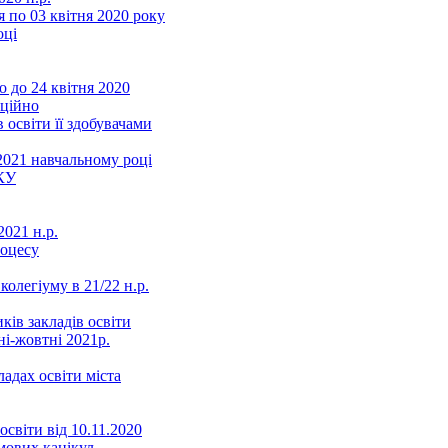
 по 03 квітня 2020 року
оці
 до 24 квітня 2020
нційно
 освіти її здобувачами
2021 навчальному році
КУ
021 н.р.
роцесу
колегіуму в 21/22 н.р.
ків закладів освіти
ні-жовтні 2021р.
ладах освіти міста
освіти від 10.11.2020
мових канікул