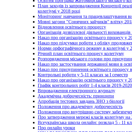
Освітня програма Житомирського міського ко
План заходів із запровадження Концепції реал
колегіумі у 2018 році
Моніторинг навчання та працевлаштування вип
Мовні загони "Сонячних зайчиків" влітку 201
Відновлення освітнього процессу
Організація дозвіллєвої діяльності вихованці
Наказ про організацію освітнього процесу у 2
Наказ про підсумки роботи з обліку продовжен
Норми орфографічного режиму в колегіумі у 2
Річний план освітнього процесу колегіуму
Розпорядження міського голови про призупин
Наказ про застосування державної мови в ос
Наказ про призупинення освітнього процесу в
Контрольні роботи у 5-11 класах за І семестр
Наказ про організацію освітнього процесу у 20
Графік контрольних робіт 1-4 класів 2019-2020
Впровадження електронного журналу
Академічна доброчесність: принципи
Апробація тестових завдань ЗНО з біології
Положення про академічну доброчесність
Положення про внутрішню систему забезпечен
Про затвердження мережі класів колегіуму на 
Всеукраїнська школа онлайн: розклад 5 - 11 кл
Про онлайн уроки