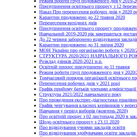
Режим роботи груп подовженого дня у 2019-20
Призупинення освітнього процесу з 12 березня
Наказ Про перенесення робочих днів у 2020 р
Карантин продовжено до 22 травня 2020
Перенесення вихідних днів
Призупинення освітнього процесу продовжено
Навчальний 2019-2020 рік завершиться диста
До 22 червня заборонено відвідування закладів
Карантин продовжено до 31 липня 2020
МОН України про організацію роботи у 2020/
СТРУКТУРА 2020/2021 НАВЧАЛЬНОГО РО
Розклад дзінків 2020-2021 н.р.
Освітній процес призупинено до 11 травня
Режим роботи груп продовженого дня у 2020/2
Тимчасовий порядок організації освітнього п
Перенесення робочих днів у 2021 році
Графік прийому батьків членами адміністрації 
Структура 2021/2022 навчального року
Про проведення експрес-діагностики працівни
Графік чергування класних керівників у верес
Навчання у період виборів (жовтень 2020)
Про освітній процес з 02 листопада 2020 в зак
Щодо освітнього процесу з 23.11.2020
Про відвідування учнями закладів освіти
Про відвідування здобувачами освіти закладів 