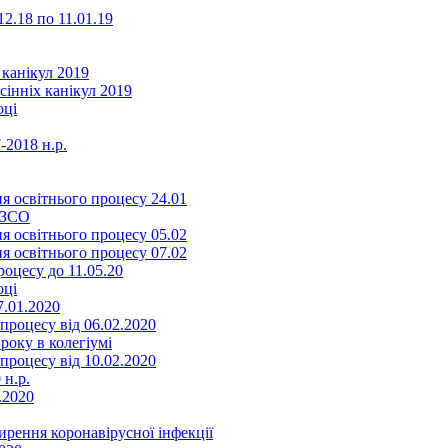
2.18 по 11.01.19
 канікул 2019
сінніх канікул 2019
оці
-2018 н.р.
я освітнього процесу 24.01
ЗЗСО
я освітнього процесу 05.02
я освітнього процесу 07.02
оцесу до 11.05.20
оці
7.01.2020
роцесу від 06.02.2020
року в колегіумі
роцесу від 10.02.2020
 н.р.
.2020
ення коронавірусної інфекції