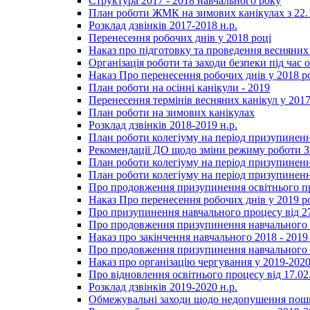
Структура 2017 - 2018 навчального року
План роботи ЖМК на зимових канікулах з 22.1
Розклад дзвінків 2017-2018 н.р.
Перенесення робочих днів у 2018 році
Наказ про підготовку та проведення весняних
Організація роботи та заходи безпеки під час о
Наказ Про перенесення робочих днів у 2018 р
План роботи на осінні канікули - 2019
Перенесення термінів весняних канікул у 2017
План роботи на зимових канікулах
Розклад дзвінків 2018-2019 н.р.
План роботи колегіуму на період призупиненн
Рекомендації ДО щодо зміни режиму роботи 
План роботи колегіуму на період призупиненн
План роботи колегіуму на період призупиненн
Про продовження призупинення освітнього пр
Наказ Про перенесення робочих днів у 2019 р
Про призупинення навчального процесу від 2
Про продовження призупинення навчального п
Наказ про закінчення навчального 2018 - 2019 
Про продовження призупинення навчального п
Наказ про організацію чергування у 2019-2020
Про відновлення освітнього процесу від 17.02
Розклад дзвінків 2019-2020 н.р.
Обмежувальні заходи щодо недопушення пошир