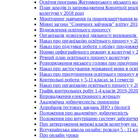
Освітня програма Житомирського міського ко
План заходів із запровадження Концепції реал
колегіумі у 2018 році
Моніторинг навчання та працевлаштування вип
Мовні загони "Сонячних зайчиків" влітку 201
Відновлення освітнього процессу
Організація дозвіллєвої діяльності вихованці
Наказ про організацію освітнього процесу у 2
Наказ про підсумки роботи з обліку продовжен
Норми орфографічного режиму в колегіумі у 2
Річний план освітнього процесу колегіуму
Розпорядження міського голови про призупин
Наказ про застосування державної мови в ос
Наказ про призупинення освітнього процесу в
Контрольні роботи у 5-11 класах за І семестр
Наказ про організацію освітнього процесу у 20
Графік контрольних робіт 1-4 класів 2019-2020
Впровадження електронного журналу
Академічна доброчесність: принципи
Апробація тестових завдань ЗНО з біології
Положення про академічну доброчесність
Положення про внутрішню систему забезпечен
Про затвердження мережі класів колегіуму на 
Всеукраїнська школа онлайн: розклад 5 - 11 кл
Про онлайн уроки