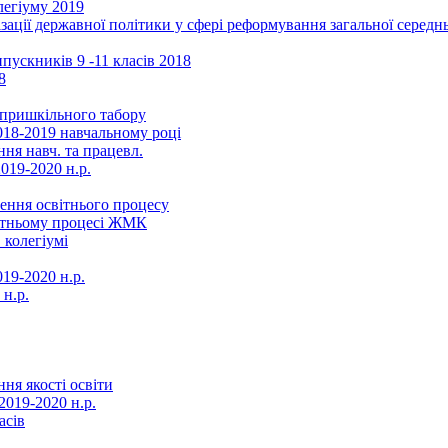
легіуму 2019
ізації державної політики у сфері реформування загальної серед
ускників 9 -11 класів 2018
8
в пришкільного табору
018-2019 навчальному році
ня навч. та працевл.
019-2020 н.р.
ення освітнього процесу
вітньому процесі ЖМК
 колегіумі
19-2020 н.р.
 н.р.
ня якості освіти
2019-2020 н.р.
асів