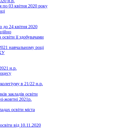
20 н.р.
 по 03 квітня 2020 року
оці
 до 24 квітня 2020
нційно
 освіти її здобувачами
2021 навчальному році
КУ
021 н.р.
роцесу
колегіуму в 21/22 н.р.
ків закладів освіти
ні-жовтні 2021р.
ладах освіти міста
освіти від 10.11.2020