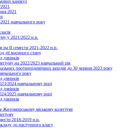
мових канікул
/2021
чня 2021
рі
2021 навчального року
ласів
му у 2021/2022 н.р.
 на ІІ семестр 2021-2022 н.р.
од дії воєнного стану
д дзвінків
легіуму на 2022/2023 навчальний рік
льних протиепідемічних заходів до 30 червня 2023 року
навчального року
д дзвінків
2023/2024 навчальному році
д дзвінків
2024/2025 навчальному році
д дзвінків
в Житомирському міському колегіумі
легіуму
местр 2018-2019 н.р.
акладу до наступного класу