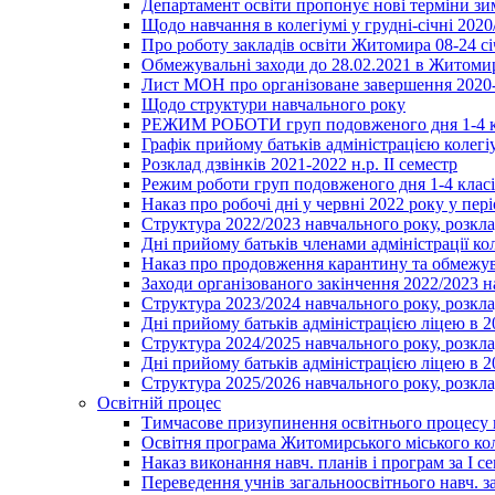
Департамент освіти пропонує нові терміни зи
Щодо навчання в колегіумі у грудні-січні 2020
Про роботу закладів освіти Житомира 08-24 сі
Обмежувальні заходи до 28.02.2021 в Житоми
Лист МОН про організоване завершення 2020-
Щодо структури навчального року
РЕЖИМ РОБОТИ груп подовженого дня 1-4 к
Графік прийому батьків адміністрацією колегіу
Розклад дзвінків 2021-2022 н.р. ІІ семестр
Режим роботи груп подовженого дня 1-4 класів
Наказ про робочі дні у червні 2022 року у пері
Структура 2022/2023 навчального року, розкла
Дні прийому батьків членами адміністрації ко
Наказ про продовження карантину та обмежува
Заходи організованого закінчення 2022/2023 
Структура 2023/2024 навчального року, розкла
Дні прийому батьків адміністрацією ліцею в 
Структура 2024/2025 навчального року, розкла
Дні прийому батьків адміністрацією ліцею в 
Структура 2025/2026 навчального року, розкла
Освітній процес
Тимчасове призупинення освітнього процесу 
Освітня програма Житомирського міського ко
Наказ виконання навч. планів і програм за І се
Переведення учнів загальноосвітнього навч. з