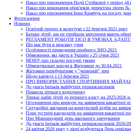
Наказ про призначення Надії Стойкової у період дії
Наказ про виконання обов'язків директора ліцею №
Наказ про призначення Інни Кравчук на посаду дир
Фотогалерея
Новини
Освітній процес в колегіумі з 22 березня 2021 року
Батьки дітей, що не пройшли щеплення мають обра
РЕГЛАМЕНТ РОБОТИ ЗЗСО В УМОВАХ АДАП
Що має бути в рюкзаку учня
Особливості проведення пробного ЗНО-2021
Обмеження, які діють в Україні з 25 січня 2021
МОНУ про складні погодні умови
Обмежувальні заходи в Житомирі до 30.04.2021
Житомир перебуватиме у "червоній" зоні
Щодо канікул з 13 березня 2021
ПРО ВИКОРИСТАННЯ СПОРТИВНИХ МАЙДАН
До уваги батьків майбутніх першокласників
Правила літнього відпочинку
Триває набір дітей до першого класу на 2025/2026 н.
Оголошення про конкурс на заміщення вакантної п
Ситуаційні завдання на конкурсний відбір на замі
План зустрічі кандидатів на заміщення вакантної п
Про Міжнародний день шкільного харчування
До уваги батьків майбутніх першокласників 2026/20
24 квітня 2026 року у ліцеї відбудеться День цивіл