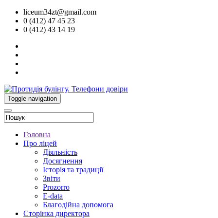
liceum34zt@gmail.com
0 (412) 47 45 23
0 (412) 43 14 19
Toggle navigation
Головна
Про ліцей
Діяльність
Досягнення
Історія та традиції
Звіти
Prozorro
E-data
Благодійна допомога
Сторінка директора