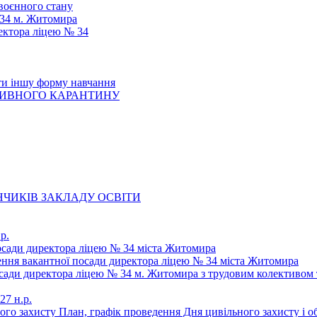
 воєнного стану
 34 м. Житомира
ектора ліцею № 34
ти іншу форму навчання
ТИВНОГО КАРАНТИНУ
ЧИКІВ ЗАКЛАДУ ОСВІТИ
р.
осади директора ліцею № 34 міста Житомира
щення вакантної посади директора ліцею № 34 міста Житомира
осади директора ліцею № 34 м. Житомира з трудовим колективом 
27 н.р.
ьного захисту План, графік проведення Дня цивільного захисту і 