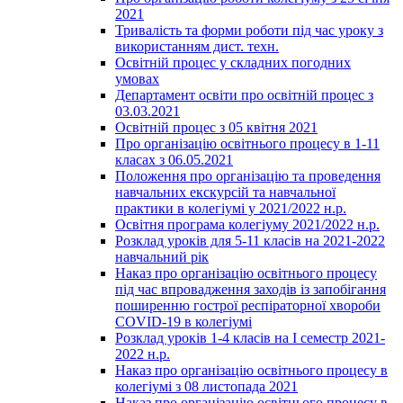
2021
Тривалість та форми роботи під час уроку з
використанням дист. техн.
Освітній процес у складних погодних
умовах
Департамент освіти про освітній процес з
03.03.2021
Освітній процес з 05 квітня 2021
Про організацію освітнього процесу в 1-11
класах з 06.05.2021
Положення про організацію та проведення
навчальних екскурсій та навчальної
практики в колегіумі у 2021/2022 н.р.
Освітня програма колегіуму 2021/2022 н.р.
Розклад уроків для 5-11 класів на 2021-2022
навчальний рік
Наказ про організацію освітнього процесу
під час впровадження заходів із запобігання
поширенню гострої респіраторної хвороби
COVID-19 в колегіумі
Розклад уроків 1-4 класів на І семестр 2021-
2022 н.р.
Наказ про організацію освітнього процесу в
колегіумі з 08 листопада 2021
Наказ про організацію освітнього процесу в