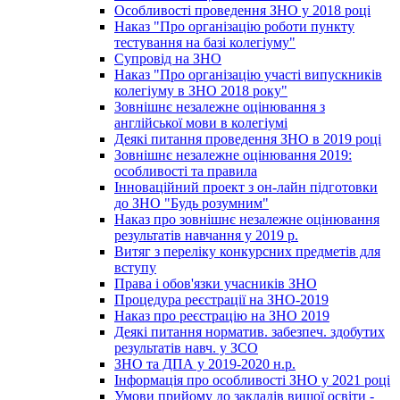
Особливості проведення ЗНО у 2018 році
Наказ "Про організацію роботи пункту
тестування на базі колегіуму"
Супровід на ЗНО
Наказ "Про організацію участі випускників
колегіуму в ЗНО 2018 року"
Зовнішнє незалежне оцінювання з
англійської мови в колегіумі
Деякі питання проведення ЗНО в 2019 році
Зовнішнє незалежне оцінювання 2019:
особливості та правила
Інноваційний проект з он-лайн підготовки
до ЗНО "Будь розумним"
Наказ про зовнішнє незалежне оцінювання
результатів навчання у 2019 р.
Витяг з переліку конкурсних предметів для
вступу
Права і обов'язки учасників ЗНО
Процедура реєстрації на ЗНО-2019
Наказ про реєстрацію на ЗНО 2019
Деякі питання норматив. забезпеч. здобутих
результатів навч. у ЗСО
ЗНО та ДПА у 2019-2020 н.р.
Інформація про особливості ЗНО у 2021 році
Умови прийому до закладів вищої освіти -