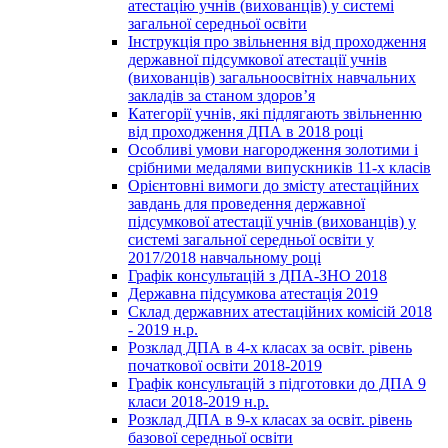
атестацію учнів (вихованців) у системі
загальної середньої освіти
Інструкція про звільнення від проходження
державної підсумкової атестації учнів
(вихованців) загальноосвітніх навчальних
закладів за станом здоров’я
Категорії учнів, які підлягають звільненню
від проходження ДПА в 2018 році
Особливі умови нагородження золотими і
срібними медалями випускників 11-х класів
Орієнтовні вимоги до змісту атестаційних
завдань для проведення державної
підсумкової атестації учнів (вихованців) у
системі загальної середньої освіти у
2017/2018 навчальному році
Графік консультацій з ДПА-ЗНО 2018
Державна підсумкова атестація 2019
Склад державних атестаційних комісій 2018
- 2019 н.р.
Розклад ДПА в 4-х класах за освіт. рівень
початкової освіти 2018-2019
Графік консультацій з підготовки до ДПА 9
класи 2018-2019 н.р.
Розклад ДПА в 9-х класах за освіт. рівень
базової середньої освіти