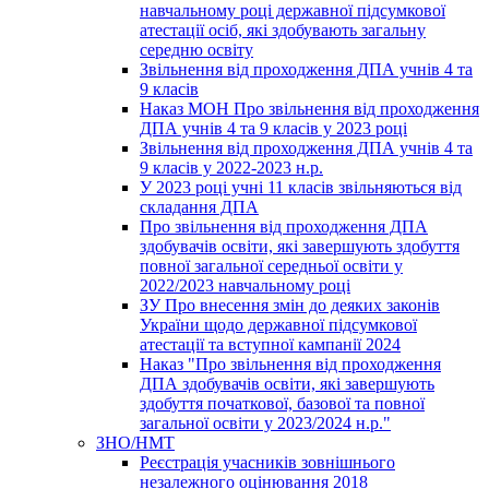
навчальному році державної підсумкової
атестації осіб, які здобувають загальну
середню освіту
Звільнення від проходження ДПА учнів 4 та
9 класів
Наказ МОН Про звільнення від проходження
ДПА учнів 4 та 9 класів у 2023 році
Звільнення від проходження ДПА учнів 4 та
9 класів у 2022-2023 н.р.
У 2023 році учні 11 класів звільняються від
складання ДПА
Про звільнення від проходження ДПА
здобувачів освіти, які завершують здобуття
повної загальної середньої освіти у
2022/2023 навчальному році
ЗУ Про внесення змін до деяких законів
України щодо державної підсумкової
атестації та вступної кампанії 2024
Наказ "Про звільнення від проходження
ДПА здобувачів освіти, які завершують
здобуття початкової, базової та повної
загальної освіти у 2023/2024 н.р."
ЗНО/НМТ
Реєстрація учасників зовнішнього
незалежного оцінювання 2018