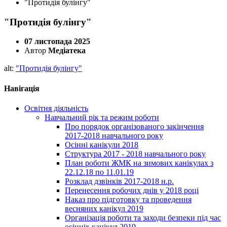
"Протидія булінгу"
"Протидія булінгу"
07 листопада 2025
Автор
Медіатека
alt:
"Протидія булінгу"
Навігація
Освітня діяльність
Навчальний рік та режим роботи
Про порядок організованого закінчення
2017-2018 навчального року
Осінні канікули 2018
Структура 2017 - 2018 навчального року
План роботи ЖМК на зимових канікулах з
22.12.18 по 11.01.19
Розклад дзвінків 2017-2018 н.р.
Перенесення робочих днів у 2018 році
Наказ про підготовку та проведення
весняних канікул 2019
Організація роботи та заходи безпеки під час
осінніх канікул 2019