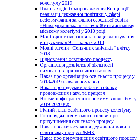
колегіуму 2019
План заходів із запровадження Концепції
реалізації державної політики у сфері
реформування загальної середньої освіти
«Нова українська школа» в Житомирському
міському колегіумі у 2018 році
Моніторинг навчання та працевлаштування
випускників 9 -11 класів 2018
Мовні загони "Сонячних зайчиків" влітку
2018
Відновлення освітнього процессу
Організація дозвіллєвої діяльності
вихованців пришкільного табору
Наказ про організацію освітнього процесу у
2018-2019 навчальному році
Наказ про підсумки роботи з обліку
продовження навч. та працевл.
Норми орфографічного режиму в колегіумі у
2019-2020 н.р.
Річний план освітнього процесу колегіуму
Розпорядження міського голови про
призупинення освітнього процесу
Наказ про застосування державної мови в
освітньому процесі ЖМК
Наказ про призупинення освітнього процесу