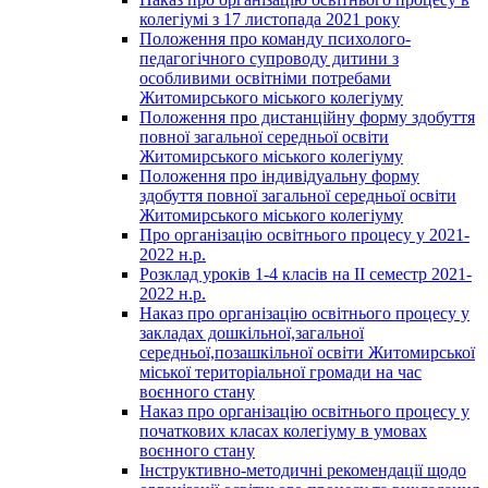
колегіумі з 17 листопада 2021 року
Положення про команду психолого-
педагогічного супроводу дитини з
особливими освітніми потребами
Житомирського міського колегіуму
Положення про дистанційну форму здобуття
повної загальної середньої освіти
Житомирського міського колегіуму
Положення про індивідуальну форму
здобуття повної загальної середньої освіти
Житомирського міського колегіуму
Про організацію освітнього процесу у 2021-
2022 н.р.
Розклад уроків 1-4 класів на ІІ семестр 2021-
2022 н.р.
Наказ про організацію освітнього процесу у
закладах дошкільної,загальної
середньої,позашкільної освіти Житомирської
міської територіальної громади на час
воєнного стану
Наказ про організацію освітнього процесу у
початкових класах колегіуму в умовах
воєнного стану
Інструктивно-методичні рекомендації щодо