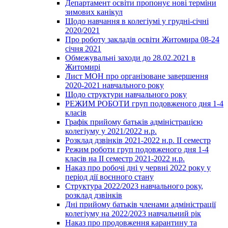
Департамент освіти пропонує нові терміни
зимових канікул
Щодо навчання в колегіумі у грудні-січні
2020/2021
Про роботу закладів освіти Житомира 08-24
січня 2021
Обмежувальні заходи до 28.02.2021 в
Житомирі
Лист МОН про організоване завершення
2020-2021 навчального року
Щодо структури навчального року
РЕЖИМ РОБОТИ груп подовженого дня 1-4
класів
Графік прийому батьків адміністрацією
колегіуму у 2021/2022 н.р.
Розклад дзвінків 2021-2022 н.р. ІІ семестр
Режим роботи груп подовженого дня 1-4
класів на ІІ семестр 2021-2022 н.р.
Наказ про робочі дні у червні 2022 року у
період дії воєнного стану
Структура 2022/2023 навчального року,
розклад дзвінків
Дні прийому батьків членами адміністрації
колегіуму на 2022/2023 навчальний рік
Наказ про продовження карантину та