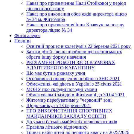
Наказ про призначення Надії Стойкової у період
дії воєнного стану
Наказ про виконання обов'язків директора ліцею
№ 34 м. Житомира
Наказ про призначення Інни Кравчук на посаду
директора ліцею № 34
Фотогалерея
Новини
Освітній процес в колегіумі з 22 березня 2021 року
Батьки дітей, що не пройшли щеплення мають
обрати іншу форму навчання
РЕГЛАМЕНТ РОБОТИ ЗЗСО В УМОВАХ
АДАПТИВНОГО КАРАНТИНУ
Що має бути в рюкзаку учня
Особливості проведення пробного ЗНО-2021
Обмеження, які діють в Україні з 25 січня 2021
МОНУ про складні погодні умови
Обмежувальні заходи в Житомирі до 30.04.2021
Житомир перебуватиме у "червоній" зоні
Щодо канікул з 13 березня 2021
ПРО ВИКОРИСТАННЯ СПОРТИВНИХ
МАЙДАНЧИКІВ ЗАКЛАДУ ОСВІТИ
До уваги батьків майбутніх першокласників
Правила літнього відпочинку
Триває набір дітей до першого класу на 2025/2026