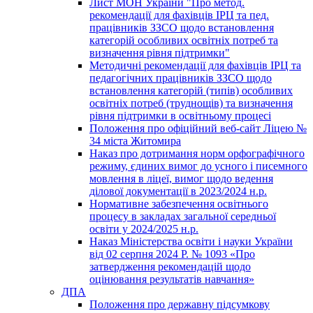
Лист МОН України "Про метод.
рекомендації для фахівців ІРЦ та пед.
працівників ЗЗСО щодо встановлення
категорій особливих освітніх потреб та
визначення рівня підтримки"
Методичні рекомендації для фахівців ІРЦ та
педагогічних працівників ЗЗСО щодо
встановлення категорій (типів) особливих
освітніх потреб (труднощів) та визначення
рівня підтримки в освітньому процесі
Положення про офіційний веб-сайт Ліцею №
34 міста Житомира
Наказ про дотримання норм орфографічного
режиму, єдиних вимог до усного і писемного
мовлення в ліцеї, вимог щодо ведення
ділової документації в 2023/2024 н.р.
Нормативне забезпечення освітнього
процесу в закладах загальної середньої
освіти у 2024/2025 н.р.
Наказ Міністерства освіти і науки України
від 02 серпня 2024 Р. № 1093 «Про
затвердження рекомендацій щодо
оцінювання результатів навчання»
ДПА
Положення про державну підсумкову