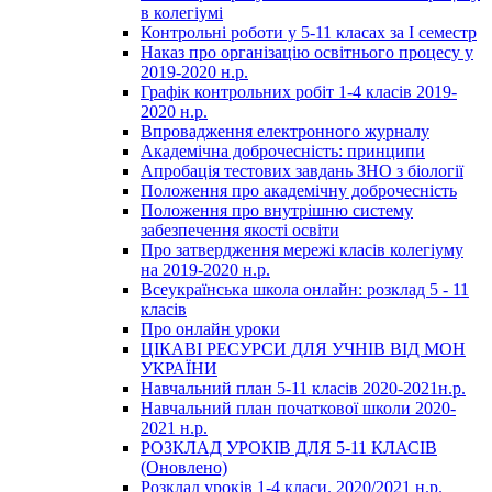
в колегіумі
Контрольні роботи у 5-11 класах за І семестр
Наказ про організацію освітнього процесу у
2019-2020 н.р.
Графік контрольних робіт 1-4 класів 2019-
2020 н.р.
Впровадження електронного журналу
Академічна доброчесність: принципи
Апробація тестових завдань ЗНО з біології
Положення про академічну доброчесність
Положення про внутрішню систему
забезпечення якості освіти
Про затвердження мережі класів колегіуму
на 2019-2020 н.р.
Всеукраїнська школа онлайн: розклад 5 - 11
класів
Про онлайн уроки
ЦІКАВІ РЕСУРСИ ДЛЯ УЧНІВ ВІД МОН
УКРАЇНИ
Навчальний план 5-11 класів 2020-2021н.р.
Навчальний план початкової школи 2020-
2021 н.р.
РОЗКЛАД УРОКІВ ДЛЯ 5-11 КЛАСІВ
(Оновлено)
Розклад уроків 1-4 класи. 2020/2021 н.р.