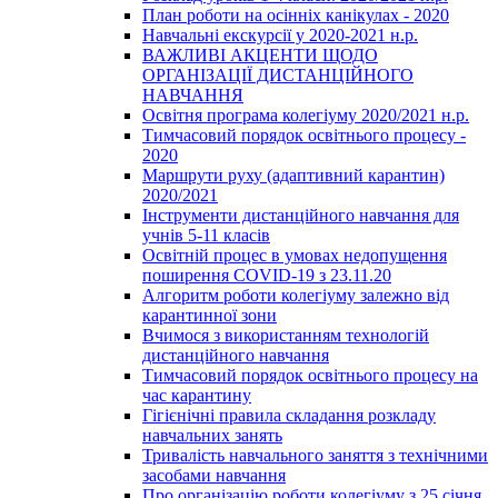
План роботи на осінніх канікулах - 2020
Навчальні екскурсії у 2020-2021 н.р.
ВАЖЛИВІ АКЦЕНТИ ЩОДО
ОРГАНІЗАЦІЇ ДИСТАНЦІЙНОГО
НАВЧАННЯ
Освітня програма колегіуму 2020/2021 н.р.
Тимчасовий порядок освітнього процесу -
2020
Маршрути руху (адаптивний карантин)
2020/2021
Інструменти дистанційного навчання для
учнів 5-11 класів
Освітній процес в умовах недопущення
поширення COVID-19 з 23.11.20
Алгоритм роботи колегіуму залежно від
карантинної зони
Вчимося з використанням технологій
дистанційного навчання
Тимчасовий порядок освітнього процесу на
час карантину
Гігієнічні правила складання розкладу
навчальних занять
Тривалість навчального заняття з технічними
засобами навчання
Про організацію роботи колегіуму з 25 січня