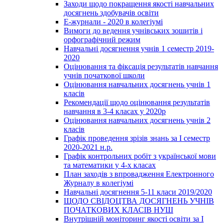
Заходи щодо покращення якості навчальних
досягнень здобувачів освіти
Е-журнали - 2020 в колегіумі
Вимоги до ведення учнівських зошитів і
орфографічний режим
Навчальні досягнення учнів 1 семестр 2019-
2020
Оцінювання та фіксація результатів навчання
учнів початкової школи
Оцінювання навчальних досягнень учнів 1
класів
Рекомендації щодо оцінювання результатів
навчання в 3-4 класах у 2020р
Оцінювання навчальних досягнень учнів 2
класів
Графік проведення зрізів знань за І семестр
2020-2021 н.р.
Графік контрольних робіт з української мови
та математики у 4-х класах
План заходів з впровадження Електронного
Журналу в колегіумі
Навчальні досягнення 5-11 класи 2019/2020
ЩОДО СВІДОЦТВА ДОСЯГНЕНЬ УЧНІВ
ПОЧАТКОВИХ КЛАСІВ НУШ
Внутрішній моніторинг якості освіти за І