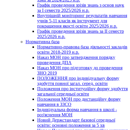
Графік проведення зрізів знань з основ наук
за І семестр 2025/2026 н.р.
Внутрішній моніторинг результатів навчання
учнів 5-11 класів як інструмент для
покращення якості освіти 2025/2026 н.р.
Графік проведення зрізів знань за ІІ семестр
2025/2026 н.р.
Нормативна база
Нормативно-правова база діяльності закладів
освіти 2018-2019 н.р.
Наказ МОН про затвердження порядку
проведення ДПА
Наказ МОН про підготовку до проведення
ЗНО 2019
ПОЛОЖЕННЯ про індивідуальну форму
здобуття повної загал. серед. освіти
Положення про інституційну форму здобуття
загальної середньої освіти
Положення МОН про дистанційну форму
навчання в ЗЗСО
Індивідуальна форма навчання в школі -
роз'яснення МОН
Новий Держстандарт базової середньої
освіти: основні положення за 5 хв