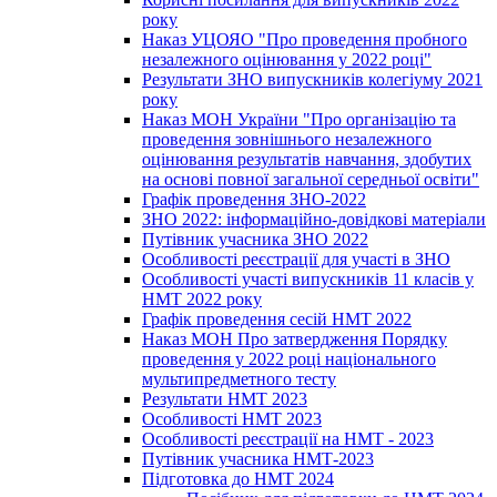
року
Наказ УЦОЯО "Про проведення пробного
незалежного оцінювання у 2022 році"
Результати ЗНО випускників колегіуму 2021
року
Наказ МОН України "Про організацію та
проведення зовнішнього незалежного
оцінювання результатів навчання, здобутих
на основі повної загальної середньої освіти"
Графік проведення ЗНО-2022
ЗНО 2022: інформаційно-довідкові матеріали
Путівник учасника ЗНО 2022
Особливості реєстрації для участі в ЗНО
Особливості участі випускників 11 класів у
НМТ 2022 року
Графік проведення сесій НМТ 2022
Наказ МОН Про затвердження Порядку
проведення у 2022 році національного
мультипредметного тесту
Результати НМТ 2023
Особливості НМТ 2023
Особливості реєстрації на НМТ - 2023
Путівник учасника НМТ-2023
Підготовка до НМТ 2024