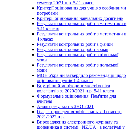
семестр 20/21 н.р. 5-11 класи
Критерії оцінювання для учнів з особливими
потребами
Критерії оцінювання навчальних досягнень
Результати контрольних робіт з математики в
5-11 класах
Результати контрольних робіт з математики в
4 класах
Результати контрольних робіт з фізики
Результати контрольних робіт з хімії
Результати контрольних робіт з німецької
мови
Результати контрольних робіт з польської
мови
МОН України затвердило рекомендації щодо
оцінювання учнів 1-4 класів
Внутрішній моніторинг якості освіти
колегіантів за 2020/2021 н.р. 5-11 класи
Формувальне оцінювання. Пам'ятка для
вчителя
Аналіз результатів ЗНО 2021
Графік проведення зрізів знань за І семестр
2021/2022 н.р.
Впровадження електронного журналу та
щоденника в системі «NZ.UA» в колегіумі у