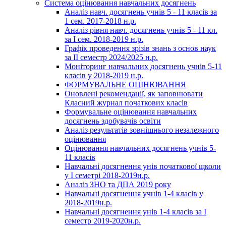
Система оцінювання навчальних досягнень
Аналіз навч. досягнень учнів 5 - 11 класів за
1 сем. 2017-2018 н.р.
Аналіз рівня навч. досягнень учнів 5 - 11 кл.
за І сем. 2018-2019 н.р.
Графік проведення зрізів знань з основ наук
за ІІ семестр 2024/2025 н.р.
Моніторинг навчальних досягнень учнів 5-11
класів у 2018-2019 н.р.
ФОРМУВАЛЬНЕ ОЦІНЮВАННЯ
Оновлені рекомендації, як заповнювати
Класний журнал початкових класів
Формувальне оцінювання навчальних
досягнень здобувачів освіти
Аналіз результатів зовнішнього незалежного
оцінювання
Оцінювання навчальних досягнень учнів 5-
11 класів
Навчальні досягнення унів початкової щколи
у І семетрі 2018-2019н.р.
Аналіз ЗНО та ДПА 2019 року
Навчальні досягнення учнів 1-4 класів у
2018-2019н.р.
Навчальні досягнення унів 1-4 класів за І
семестр 2019-2020н.р.