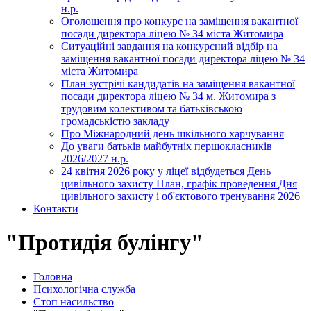
н.р.
Оголошення про конкурс на заміщення вакантної
посади директора ліцею № 34 міста Житомира
Ситуаційні завдання на конкурсний відбір на
заміщення вакантної посади директора ліцею № 34
міста Житомира
План зустрічі кандидатів на заміщення вакантної
посади директора ліцею № 34 м. Житомира з
трудовим колективом та батьківською
громадськістю закладу
Про Міжнародний день шкільного харчування
До уваги батьків майбутніх першокласників
2026/2027 н.р.
24 квітня 2026 року у ліцеї відбудеться День
цивільного захисту План, графік проведення Дня
цивільного захисту і об'єктового тренування 2026
Контакти
"Протидія булінгу"
Головна
Психологічна служба
Стоп насильство