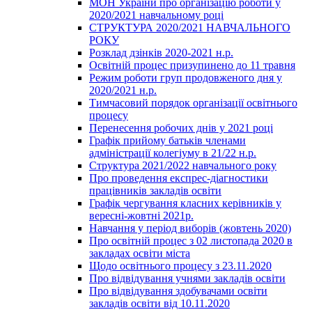
МОН України про організацію роботи у
2020/2021 навчальному році
СТРУКТУРА 2020/2021 НАВЧАЛЬНОГО
РОКУ
Розклад дзінків 2020-2021 н.р.
Освітній процес призупинено до 11 травня
Режим роботи груп продовженого дня у
2020/2021 н.р.
Тимчасовий порядок організації освітнього
процесу
Перенесення робочих днів у 2021 році
Графік прийому батьків членами
адміністрації колегіуму в 21/22 н.р.
Структура 2021/2022 навчального року
Про проведення експрес-діагностики
працівників закладів освіти
Графік чергування класних керівників у
вересні-жовтні 2021р.
Навчання у період виборів (жовтень 2020)
Про освітній процес з 02 листопада 2020 в
закладах освіти міста
Щодо освітнього процесу з 23.11.2020
Про відвідування учнями закладів освіти
Про відвідування здобувачами освіти
закладів освіти від 10.11.2020