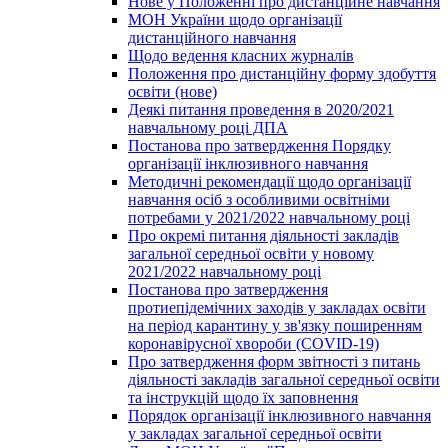
Нове у Положенні про дистанційне навчання
МОН України щодо організації
дистанційного навчання
Щодо ведення класних журналів
Положення про дистанційну форму здобуття
освіти (нове)
Деякі питання проведення в 2020/2021
навчальному році ДПА
Постанова про затвердження Порядку
організації інклюзивного навчання
Методичні рекомендації щодо організації
навчання осіб з особливими освітніми
потребами у 2021/2022 навчальному році
Про окремі питання діяльності закладів
загальної середньої освіти у новому
2021/2022 навчальному році
Постанова про затвердження
протиепідемічних заходів у закладах освіти
на період карантину у зв'язку поширенням
коронавірусної хвороби (COVID-19)
Про затвердження форм звітності з питань
діяльності закладів загальної середньої освіти
та інструкцій щодо їх заповнення
Порядок організації інклюзивного навчання
у закладах загальної середньої освіти