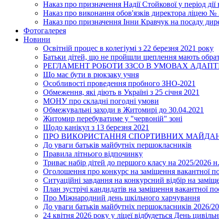
Наказ про призначення Надії Стойкової у період дії
Наказ про виконання обов'язків директора ліцею №
Наказ про призначення Інни Кравчук на посаду дир
Фотогалерея
Новини
Освітній процес в колегіумі з 22 березня 2021 року
Батьки дітей, що не пройшли щеплення мають обра
РЕГЛАМЕНТ РОБОТИ ЗЗСО В УМОВАХ АДАП
Що має бути в рюкзаку учня
Особливості проведення пробного ЗНО-2021
Обмеження, які діють в Україні з 25 січня 2021
МОНУ про складні погодні умови
Обмежувальні заходи в Житомирі до 30.04.2021
Житомир перебуватиме у "червоній" зоні
Щодо канікул з 13 березня 2021
ПРО ВИКОРИСТАННЯ СПОРТИВНИХ МАЙДАН
До уваги батьків майбутніх першокласників
Правила літнього відпочинку
Триває набір дітей до першого класу на 2025/2026 н.
Оголошення про конкурс на заміщення вакантної п
Ситуаційні завдання на конкурсний відбір на замі
План зустрічі кандидатів на заміщення вакантної п
Про Міжнародний день шкільного харчування
До уваги батьків майбутніх першокласників 2026/20
24 квітня 2026 року у ліцеї відбудеться День цивіл