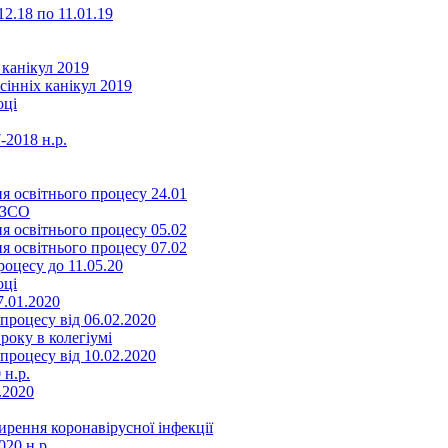
2.18 по 11.01.19
 канікул 2019
сінніх канікул 2019
оці
-2018 н.р.
я освітнього процесу 24.01
ЗЗСО
я освітнього процесу 05.02
я освітнього процесу 07.02
оцесу до 11.05.20
оці
7.01.2020
роцесу від 06.02.2020
року в колегіумі
роцесу від 10.02.2020
 н.р.
.2020
ення коронавірусної інфекції
20 н.р.