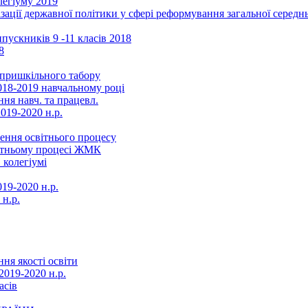
легіуму 2019
ізації державної політики у сфері реформування загальної серед
ускників 9 -11 класів 2018
8
в пришкільного табору
018-2019 навчальному році
ня навч. та працевл.
019-2020 н.р.
ення освітнього процесу
вітньому процесі ЖМК
 колегіумі
19-2020 н.р.
 н.р.
ня якості освіти
2019-2020 н.р.
асів