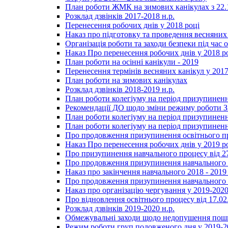
План роботи ЖМК на зимових канікулах з 22.1
Розклад дзвінків 2017-2018 н.р.
Перенесення робочих днів у 2018 році
Наказ про підготовку та проведення весняних
Організація роботи та заходи безпеки під час о
Наказ Про перенесення робочих днів у 2018 р
План роботи на осінні канікули - 2019
Перенесення термінів весняних канікул у 2017
План роботи на зимових канікулах
Розклад дзвінків 2018-2019 н.р.
План роботи колегіуму на період призупиненн
Рекомендації ДО щодо зміни режиму роботи 
План роботи колегіуму на період призупиненн
План роботи колегіуму на період призупиненн
Про продовження призупинення освітнього пр
Наказ Про перенесення робочих днів у 2019 р
Про призупинення навчального процесу від 2
Про продовження призупинення навчального п
Наказ про закінчення навчального 2018 - 2019 
Про продовження призупинення навчального п
Наказ про організацію чергування у 2019-2020
Про відновлення освітнього процесу від 17.02
Розклад дзвінків 2019-2020 н.р.
Обмежувальні заходи щодо недопушення пошир
Режим роботи груп подовженого дня у 2019-20