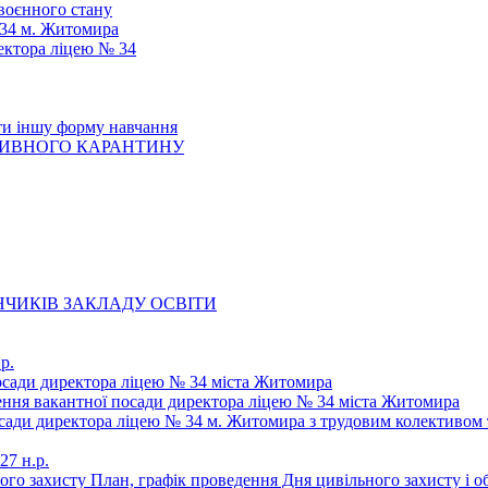
 воєнного стану
 34 м. Житомира
ектора ліцею № 34
ти іншу форму навчання
ТИВНОГО КАРАНТИНУ
ЧИКІВ ЗАКЛАДУ ОСВІТИ
р.
осади директора ліцею № 34 міста Житомира
щення вакантної посади директора ліцею № 34 міста Житомира
осади директора ліцею № 34 м. Житомира з трудовим колективом 
27 н.р.
ьного захисту План, графік проведення Дня цивільного захисту і 