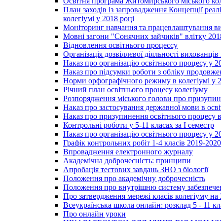
Освітня програма Житомирського міського ко
План заходів із запровадження Концепції реал
колегіумі у 2018 році
Моніторинг навчання та працевлаштування вип
Мовні загони "Сонячних зайчиків" влітку 201
Відновлення освітнього процессу
Організація дозвіллєвої діяльності вихованці
Наказ про організацію освітнього процесу у 2
Наказ про підсумки роботи з обліку продовжен
Норми орфографічного режиму в колегіумі у 2
Річний план освітнього процесу колегіуму
Розпорядження міського голови про призупин
Наказ про застосування державної мови в ос
Наказ про призупинення освітнього процесу в
Контрольні роботи у 5-11 класах за І семестр
Наказ про організацію освітнього процесу у 20
Графік контрольних робіт 1-4 класів 2019-2020
Впровадження електронного журналу
Академічна доброчесність: принципи
Апробація тестових завдань ЗНО з біології
Положення про академічну доброчесність
Положення про внутрішню систему забезпечен
Про затвердження мережі класів колегіуму на 
Всеукраїнська школа онлайн: розклад 5 - 11 кл
Про онлайн уроки