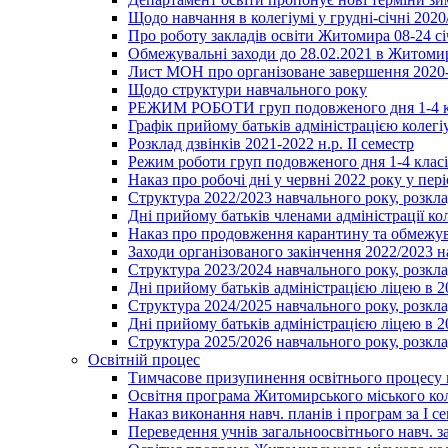
Щодо навчання в колегіумі у грудні-січні 2020
Про роботу закладів освіти Житомира 08-24 сі
Обмежувальні заходи до 28.02.2021 в Житоми
Лист МОН про організоване завершення 2020-
Щодо структури навчального року
РЕЖИМ РОБОТИ груп подовженого дня 1-4 к
Графік прийому батьків адміністрацією колегіу
Розклад дзвінків 2021-2022 н.р. ІІ семестр
Режим роботи груп подовженого дня 1-4 класів
Наказ про робочі дні у червні 2022 року у пері
Структура 2022/2023 навчального року, розкла
Дні прийому батьків членами адміністрації ко
Наказ про продовження карантину та обмежува
Заходи організованого закінчення 2022/2023 
Структура 2023/2024 навчального року, розкла
Дні прийому батьків адміністрацією ліцею в 
Структура 2024/2025 навчального року, розкла
Дні прийому батьків адміністрацією ліцею в 
Структура 2025/2026 навчального року, розкла
Освітній процес
Тимчасове призупинення освітнього процесу 
Освітня програма Житомирського міського ко
Наказ виконання навч. планів і програм за І се
Переведення учнів загальноосвітнього навч. з