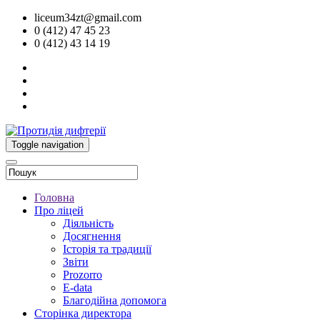
liceum34zt@gmail.com
0 (412) 47 45 23
0 (412) 43 14 19
Toggle navigation
Головна
Про ліцей
Діяльність
Досягнення
Історія та традиції
Звіти
Prozorro
E-data
Благодійна допомога
Сторінка директора