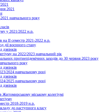
/2021
чня 2021
рі
2021 навчального року
ласів
му у 2021/2022 н.р.
 на ІІ семестр 2021-2022 н.р.
од дії воєнного стану
д дзвінків
легіуму на 2022/2023 навчальний рік
льних протиепідемічних заходів до 30 червня 2023 року
навчального року
д дзвінків
2023/2024 навчальному році
д дзвінків
2024/2025 навчальному році
д дзвінків
в Житомирському міському колегіумі
легіуму
местр 2018-2019 н.р.
акладу до наступного класу