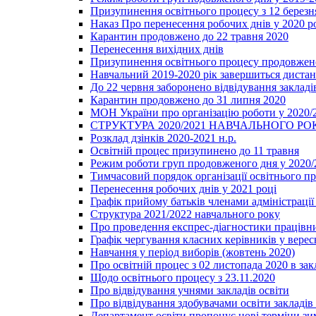
Призупинення освітнього процесу з 12 березня
Наказ Про перенесення робочих днів у 2020 р
Карантин продовжено до 22 травня 2020
Перенесення вихідних днів
Призупинення освітнього процесу продовжено
Навчальний 2019-2020 рік завершиться диста
До 22 червня заборонено відвідування закладів
Карантин продовжено до 31 липня 2020
МОН України про організацію роботи у 2020/
СТРУКТУРА 2020/2021 НАВЧАЛЬНОГО РО
Розклад дзінків 2020-2021 н.р.
Освітній процес призупинено до 11 травня
Режим роботи груп продовженого дня у 2020/2
Тимчасовий порядок організації освітнього п
Перенесення робочих днів у 2021 році
Графік прийому батьків членами адміністрації 
Структура 2021/2022 навчального року
Про проведення експрес-діагностики працівни
Графік чергування класних керівників у верес
Навчання у період виборів (жовтень 2020)
Про освітній процес з 02 листопада 2020 в зак
Щодо освітнього процесу з 23.11.2020
Про відвідування учнями закладів освіти
Про відвідування здобувачами освіти закладів 
Департамент освіти пропонує нові терміни зи