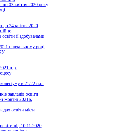
 по 03 квітня 2020 року
оці
 до 24 квітня 2020
нційно
 освіти її здобувачами
2021 навчальному році
КУ
021 н.р.
роцесу
колегіуму в 21/22 н.р.
ків закладів освіти
ні-жовтні 2021р.
ладах освіти міста
освіти від 10.11.2020
мових канікул