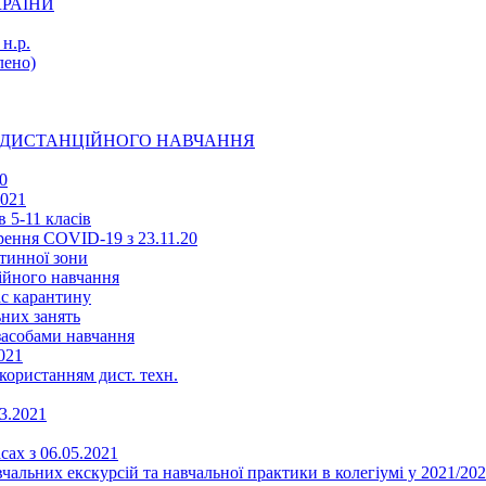
КРАЇНИ
н.р.
ено)
Ї ДИСТАНЦІЙНОГО НАВЧАННЯ
0
2021
 5-11 класів
ення COVID-19 з 23.11.20
тинної зони
ійного навчання
ас карантину
ьних занять
 засобами навчання
021
икористанням дист. техн.
03.2021
сах з 06.05.2021
альних екскурсій та навчальної практики в колегіумі у 2021/202