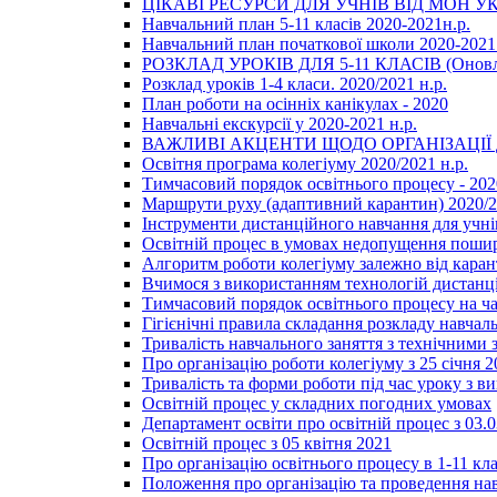
ЦІКАВІ РЕСУРСИ ДЛЯ УЧНІВ ВІД МОН У
Навчальний план 5-11 класів 2020-2021н.р.
Навчальний план початкової школи 2020-2021 
РОЗКЛАД УРОКІВ ДЛЯ 5-11 КЛАСІВ (Оновл
Розклад уроків 1-4 класи. 2020/2021 н.р.
План роботи на осінніх канікулах - 2020
Навчальні екскурсії у 2020-2021 н.р.
ВАЖЛИВІ АКЦЕНТИ ЩОДО ОРГАНІЗАЦІ
Освітня програма колегіуму 2020/2021 н.р.
Тимчасовий порядок освітнього процесу - 202
Маршрути руху (адаптивний карантин) 2020/
Інструменти дистанційного навчання для учнів
Освітній процес в умовах недопущення пошир
Алгоритм роботи колегіуму залежно від каран
Вчимося з використанням технологій дистанц
Тимчасовий порядок освітнього процесу на ч
Гігієнічні правила складання розкладу навчал
Тривалість навчального заняття з технічними
Про організацію роботи колегіуму з 25 січня 2
Тривалість та форми роботи під час уроку з в
Освітній процес у складних погодних умовах
Департамент освіти про освітній процес з 03.
Освітній процес з 05 квітня 2021
Про організацію освітнього процесу в 1-11 кла
Положення про організацію та проведення навч