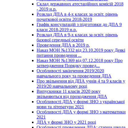
Склад державних атестаційних комісій 2018
- 2019 н.р.
Розклад ДПА в 4-х класах за освіт. рівень
початкової освіти 2018-2019
Графік консультацій з підготовки до ДПА 9
класи 2018-2019 н.р.
Розклад ДПА в 9-х класах за освіт. рівень
базової середньої освіти
Проведення ДПА в 2019 р.
Наказ МОН №1332 від 23.10.2019 року Деякі
питання проведення ...
Наказ МОН №1369 від 07.12.2018 року Про
затвердження Порядку провед...
Особливості закінчення 2019/2020
навчального року та проведення ДПА
Про звільнення від ДПА учнів 4 та 9 класів у
2019/20 навчальному році
Випускники 11 класів 2020 року
звільняються від проходження ДПА
Особливості ДПА у формі ЗНО з української
мови та літератури 2021
Особливості ДПА у формі ЗНО з математики
2021
ДПА у формі ЗНО у 2021 році
Особливості проведення ДПА: старша школа