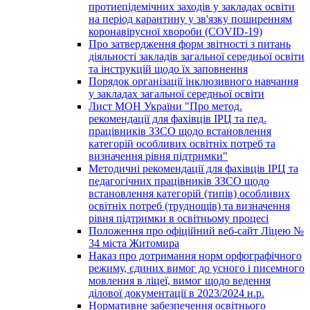
протиепідемічних заходів у закладах освіти
на період карантину у зв'язку поширенням
коронавірусної хвороби (COVID-19)
Про затвердження форм звітності з питань
діяльності закладів загальної середньої освіти
та інструкцій щодо їх заповнення
Порядок організації інклюзивного навчання
у закладах загальної середньої освіти
Лист МОН України "Про метод.
рекомендації для фахівців ІРЦ та пед.
працівників ЗЗСО щодо встановлення
категорій особливих освітніх потреб та
визначення рівня підтримки"
Методичні рекомендації для фахівців ІРЦ та
педагогічних працівників ЗЗСО щодо
встановлення категорій (типів) особливих
освітніх потреб (труднощів) та визначення
рівня підтримки в освітньому процесі
Положення про офіційний веб-сайт Ліцею №
34 міста Житомира
Наказ про дотримання норм орфографічного
режиму, єдиних вимог до усного і писемного
мовлення в ліцеї, вимог щодо ведення
ділової документації в 2023/2024 н.р.
Нормативне забезпечення освітнього