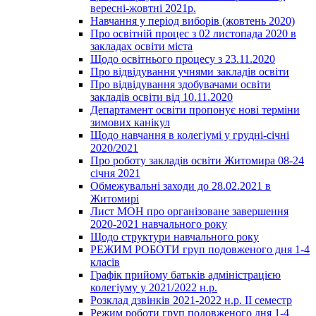
вересні-жовтні 2021р.
Навчання у період виборів (жовтень 2020)
Про освітній процес з 02 листопада 2020 в
закладах освіти міста
Щодо освітнього процесу з 23.11.2020
Про відвідування учнями закладів освіти
Про відвідування здобувачами освіти
закладів освіти від 10.11.2020
Департамент освіти пропонує нові терміни
зимових канікул
Щодо навчання в колегіумі у грудні-січні
2020/2021
Про роботу закладів освіти Житомира 08-24
січня 2021
Обмежувальні заходи до 28.02.2021 в
Житомирі
Лист МОН про організоване завершення
2020-2021 навчального року
Щодо структури навчального року
РЕЖИМ РОБОТИ груп подовженого дня 1-4
класів
Графік прийому батьків адміністрацією
колегіуму у 2021/2022 н.р.
Розклад дзвінків 2021-2022 н.р. ІІ семестр
Режим роботи груп подовженого дня 1-4