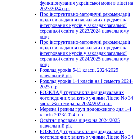
функціонування української мови в ліцеї на
2023/2024 н.р.
Про інструктивно-методичні рекомендації
щодо викладання навчальних предметів/
інтегрованих курсів у закладах загальної
середньої освіти у 2023/2024 навчальному
році
Про інструктивно-методичні рекомендації
щодо викладання навчальних предметів/
інтегрованих курсів у закладах загальної
середньої освіти у 2024/2025 навчальному
році
Розклад уроків 5-11 класи, 2024/2025
навчальний рік
Розклад уроків 1-4 класів на І семестр 2024-
2025 н.р.
РОЗКЛАД групових та індивідуальних
логопедичних занять з учнями Ліцею No 34
міста Житомира на 2024/2025 н.р.
Мережа і режим груп подовженого дня 1-4
класів 2023/2024 н.р.
Освітня програма ліцею на 2024/2025
навчальний рік
РОЗКЛАД групових та індивідуальних
логопедичних занять з учнями Ліцею No 34