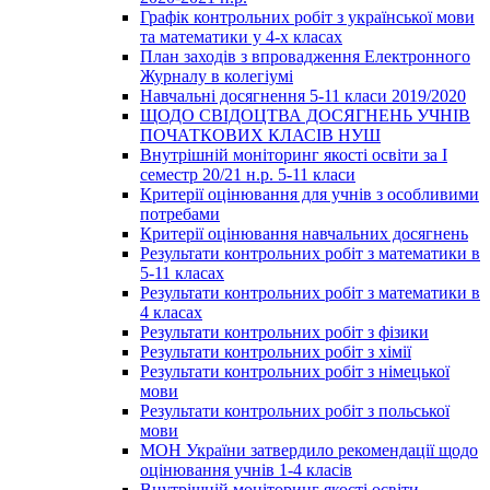
Графік контрольних робіт з української мови
та математики у 4-х класах
План заходів з впровадження Електронного
Журналу в колегіумі
Навчальні досягнення 5-11 класи 2019/2020
ЩОДО СВІДОЦТВА ДОСЯГНЕНЬ УЧНІВ
ПОЧАТКОВИХ КЛАСІВ НУШ
Внутрішній моніторинг якості освіти за І
семестр 20/21 н.р. 5-11 класи
Критерії оцінювання для учнів з особливими
потребами
Критерії оцінювання навчальних досягнень
Результати контрольних робіт з математики в
5-11 класах
Результати контрольних робіт з математики в
4 класах
Результати контрольних робіт з фізики
Результати контрольних робіт з хімії
Результати контрольних робіт з німецької
мови
Результати контрольних робіт з польської
мови
МОН України затвердило рекомендації щодо
оцінювання учнів 1-4 класів
Внутрішній моніторинг якості освіти