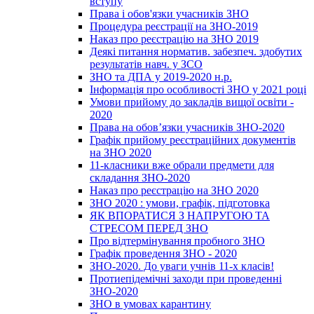
вступу
Права і обов'язки учасників ЗНО
Процедура реєстрації на ЗНО-2019
Наказ про реєстрацію на ЗНО 2019
Деякі питання норматив. забезпеч. здобутих
результатів навч. у ЗСО
ЗНО та ДПА у 2019-2020 н.р.
Інформація про особливості ЗНО у 2021 році
Умови прийому до закладів вищої освіти -
2020
Права на обов’язки учасників ЗНО-2020
Графік прийому реєстраційних документів
на ЗНО 2020
11-класники вже обрали предмети для
складання ЗНО-2020
Наказ про реєстрацію на ЗНО 2020
ЗНО 2020 : умови, графік, підготовка
ЯК ВПОРАТИСЯ З НАПРУГОЮ ТА
СТРЕСОМ ПЕРЕД ЗНО
Про відтермінування пробного ЗНО
Графік проведення ЗНО - 2020
ЗНО-2020. До уваги учнів 11-х класів!
Протиепідемічні заходи при проведенні
ЗНО-2020
ЗНО в умовах карантину