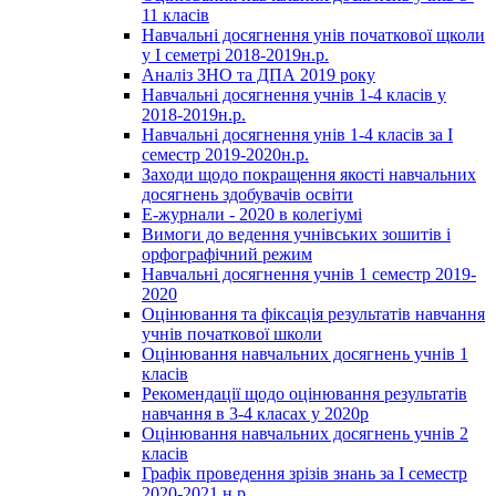
11 класів
Навчальні досягнення унів початкової щколи
у І семетрі 2018-2019н.р.
Аналіз ЗНО та ДПА 2019 року
Навчальні досягнення учнів 1-4 класів у
2018-2019н.р.
Навчальні досягнення унів 1-4 класів за І
семестр 2019-2020н.р.
Заходи щодо покращення якості навчальних
досягнень здобувачів освіти
Е-журнали - 2020 в колегіумі
Вимоги до ведення учнівських зошитів і
орфографічний режим
Навчальні досягнення учнів 1 семестр 2019-
2020
Оцінювання та фіксація результатів навчання
учнів початкової школи
Оцінювання навчальних досягнень учнів 1
класів
Рекомендації щодо оцінювання результатів
навчання в 3-4 класах у 2020р
Оцінювання навчальних досягнень учнів 2
класів
Графік проведення зрізів знань за І семестр
2020-2021 н.р.