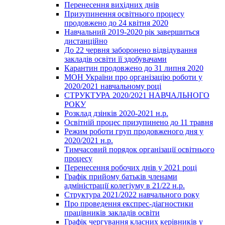
Перенесення вихідних днів
Призупинення освітнього процесу
продовжено до 24 квітня 2020
Навчальний 2019-2020 рік завершиться
дистанційно
До 22 червня заборонено відвідування
закладів освіти її здобувачами
Карантин продовжено до 31 липня 2020
МОН України про організацію роботи у
2020/2021 навчальному році
СТРУКТУРА 2020/2021 НАВЧАЛЬНОГО
РОКУ
Розклад дзінків 2020-2021 н.р.
Освітній процес призупинено до 11 травня
Режим роботи груп продовженого дня у
2020/2021 н.р.
Тимчасовий порядок організації освітнього
процесу
Перенесення робочих днів у 2021 році
Графік прийому батьків членами
адміністрації колегіуму в 21/22 н.р.
Структура 2021/2022 навчального року
Про проведення експрес-діагностики
працівників закладів освіти
Графік чергування класних керівників у