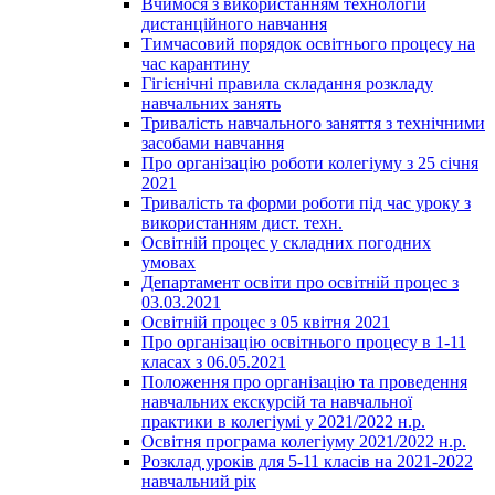
Вчимося з використанням технологій
дистанційного навчання
Тимчасовий порядок освітнього процесу на
час карантину
Гігієнічні правила складання розкладу
навчальних занять
Тривалість навчального заняття з технічними
засобами навчання
Про організацію роботи колегіуму з 25 січня
2021
Тривалість та форми роботи під час уроку з
використанням дист. техн.
Освітній процес у складних погодних
умовах
Департамент освіти про освітній процес з
03.03.2021
Освітній процес з 05 квітня 2021
Про організацію освітнього процесу в 1-11
класах з 06.05.2021
Положення про організацію та проведення
навчальних екскурсій та навчальної
практики в колегіумі у 2021/2022 н.р.
Освітня програма колегіуму 2021/2022 н.р.
Розклад уроків для 5-11 класів на 2021-2022
навчальний рік