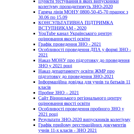
Пункти тестування в яких випускники
колегіуму проходитимуть ЗНО-2020
Гаряча лінія МОНУ 0800-50-45-70 працює з
30.06 по 15.09
КОНСУЛЬТАТИВНА ПІДТРИМКА
ВСТУПНИКАМ - 2020
YouTube канал Українського центру
оцінювання якості освіти
Графік проведення ЗНО - 2021
Особливості проведення ДПА у формі ЗНО -
2021
Наказ МОНУ про підготовку до проведення
ЗНО у 2021 році
Наказ департаменту освіти ЖМР про
підготовку до проведення ЗНО-2021
Інформаційна довідка для учнів та батьків 11
класів
Пробне ЗНО – 2021
Сайт Вінницького регіонального центру
оцінювання якості освіти
Особливості проведення пробного ЗНО у
2021 році
Результати ЗНО-2020 випускників колегіуму
Графік прийому реєстраційних документів
учнів 11-х класів - ЗНО 2021