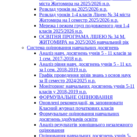
міста Житомира на 2025/2026 н.р.
Розклад уроків на 2025/2026 н.р.
Розклад уроків 1-4 класів Ліцею № 34 міста
Житомира на І семестр 2025/2026 н.р.
Мережа і режим груп подовженого дня 1-4
класів 2025/2026 н.р.
ОСВІТНЯ ПРОГРАМА ЛІЦЕЮ № 34 М.
ЖИТОМИРА на 2025/2026 навчальний рік
Система оцінювання навчальних досягнень
Аналіз навч. досягнень учнів 5 - 11 класів за
1 сем. 2017-2018 н.р.
Аналіз рівня навч. досягнень учнів 5 - 11 кл.
за І сем. 2018-2019 н.р.
Графік проведення зрізів знань з основ наук
за ІІ семестр 2024/2025 н.р.
Моніторинг навчальних досягнень учнів 5-11
класів у 2018-2019 н.р.
ФОРМУВАЛЬНЕ ОЦІНЮВАННЯ
Оновлені рекомендації, як заповнювати
Класний журнал початкових класів
Формувальне оцінювання навчальних
досягнень здобувачів освіти
Аналіз результатів зовнішнього незалежного
оцінювання
Оцінювання навчальних досягнень учнів 5-