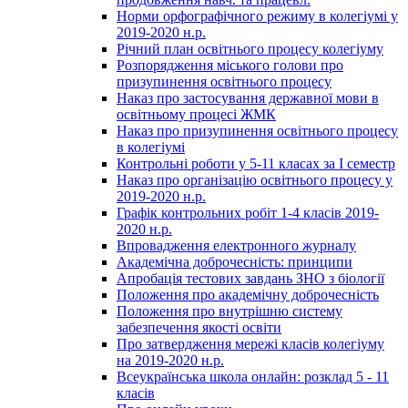
Норми орфографічного режиму в колегіумі у
2019-2020 н.р.
Річний план освітнього процесу колегіуму
Розпорядження міського голови про
призупинення освітнього процесу
Наказ про застосування державної мови в
освітньому процесі ЖМК
Наказ про призупинення освітнього процесу
в колегіумі
Контрольні роботи у 5-11 класах за І семестр
Наказ про організацію освітнього процесу у
2019-2020 н.р.
Графік контрольних робіт 1-4 класів 2019-
2020 н.р.
Впровадження електронного журналу
Академічна доброчесність: принципи
Апробація тестових завдань ЗНО з біології
Положення про академічну доброчесність
Положення про внутрішню систему
забезпечення якості освіти
Про затвердження мережі класів колегіуму
на 2019-2020 н.р.
Всеукраїнська школа онлайн: розклад 5 - 11
класів