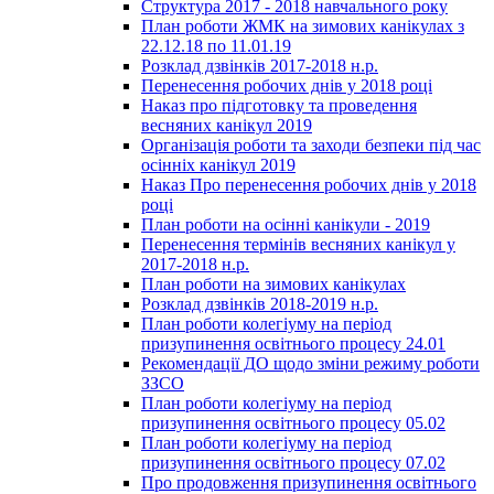
Структура 2017 - 2018 навчального року
План роботи ЖМК на зимових канікулах з
22.12.18 по 11.01.19
Розклад дзвінків 2017-2018 н.р.
Перенесення робочих днів у 2018 році
Наказ про підготовку та проведення
весняних канікул 2019
Організація роботи та заходи безпеки під час
осінніх канікул 2019
Наказ Про перенесення робочих днів у 2018
році
План роботи на осінні канікули - 2019
Перенесення термінів весняних канікул у
2017-2018 н.р.
План роботи на зимових канікулах
Розклад дзвінків 2018-2019 н.р.
План роботи колегіуму на період
призупинення освітнього процесу 24.01
Рекомендації ДО щодо зміни режиму роботи
ЗЗСО
План роботи колегіуму на період
призупинення освітнього процесу 05.02
План роботи колегіуму на період
призупинення освітнього процесу 07.02
Про продовження призупинення освітнього