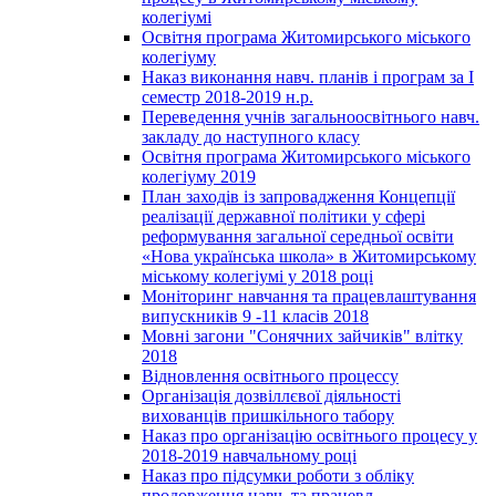
колегіумі
Освітня програма Житомирського міського
колегіуму
Наказ виконання навч. планів і програм за І
семестр 2018-2019 н.р.
Переведення учнів загальноосвітнього навч.
закладу до наступного класу
Освітня програма Житомирського міського
колегіуму 2019
План заходів із запровадження Концепції
реалізації державної політики у сфері
реформування загальної середньої освіти
«Нова українська школа» в Житомирському
міському колегіумі у 2018 році
Моніторинг навчання та працевлаштування
випускників 9 -11 класів 2018
Мовні загони "Сонячних зайчиків" влітку
2018
Відновлення освітнього процессу
Організація дозвіллєвої діяльності
вихованців пришкільного табору
Наказ про організацію освітнього процесу у
2018-2019 навчальному році
Наказ про підсумки роботи з обліку
продовження навч. та працевл.