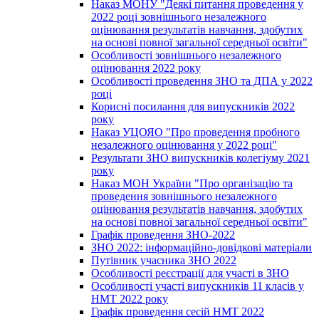
Наказ МОНУ "Деякі питання проведення у
2022 році зовнішнього незалежного
оцінювання результатів навчання, здобутих
на основі повної загальної середньої освіти"
Особливості зовнішнього незалежного
оцінювання 2022 року
Особливості проведення ЗНО та ДПА у 2022
році
Корисні посилання для випускників 2022
року
Наказ УЦОЯО "Про проведення пробного
незалежного оцінювання у 2022 році"
Результати ЗНО випускників колегіуму 2021
року
Наказ МОН України "Про організацію та
проведення зовнішнього незалежного
оцінювання результатів навчання, здобутих
на основі повної загальної середньої освіти"
Графік проведення ЗНО-2022
ЗНО 2022: інформаційно-довідкові матеріали
Путівник учасника ЗНО 2022
Особливості реєстрації для участі в ЗНО
Особливості участі випускників 11 класів у
НМТ 2022 року
Графік проведення сесій НМТ 2022