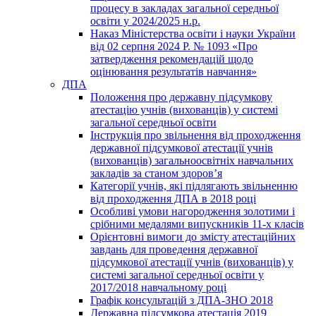
процесу в закладах загальної середньої
освіти у 2024/2025 н.р.
Наказ Міністерства освіти і науки України
від 02 серпня 2024 Р. № 1093 «Про
затвердження рекомендацій щодо
оцінювання результатів навчання»
ДПА
Положення про державну підсумкову
атестацію учнів (вихованців) у системі
загальної середньої освіти
Інструкція про звільнення від проходження
державної підсумкової атестації учнів
(вихованців) загальноосвітніх навчальних
закладів за станом здоров’я
Категорії учнів, які підлягають звільненню
від проходження ДПА в 2018 році
Особливі умови нагородження золотими і
срібними медалями випускників 11-х класів
Орієнтовні вимоги до змісту атестаційних
завдань для проведення державної
підсумкової атестації учнів (вихованців) у
системі загальної середньої освіти у
2017/2018 навчальному році
Графік консультацій з ДПА-ЗНО 2018
Державна підсумкова атестація 2019