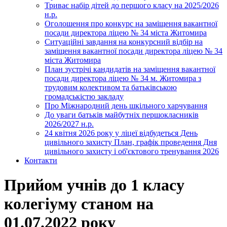
Триває набір дітей до першого класу на 2025/2026
н.р.
Оголошення про конкурс на заміщення вакантної
посади директора ліцею № 34 міста Житомира
Ситуаційні завдання на конкурсний відбір на
заміщення вакантної посади директора ліцею № 34
міста Житомира
План зустрічі кандидатів на заміщення вакантної
посади директора ліцею № 34 м. Житомира з
трудовим колективом та батьківською
громадськістю закладу
Про Міжнародний день шкільного харчування
До уваги батьків майбутніх першокласників
2026/2027 н.р.
24 квітня 2026 року у ліцеї відбудеться День
цивільного захисту План, графік проведення Дня
цивільного захисту і об'єктового тренування 2026
Контакти
Прийом учнів до 1 класу
колегіуму станом на
01.07.2022 року