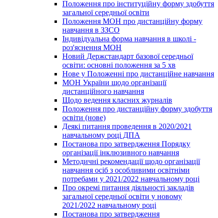
Положення про інституційну форму здобуття
загальної середньої освіти
Положення МОН про дистанційну форму
навчання в ЗЗСО
Індивідуальна форма навчання в школі -
роз'яснення МОН
Новий Держстандарт базової середньої
освіти: основні положення за 5 хв
Нове у Положенні про дистанційне навчання
МОН України щодо організації
дистанційного навчання
Щодо ведення класних журналів
Положення про дистанційну форму здобуття
освіти (нове)
Деякі питання проведення в 2020/2021
навчальному році ДПА
Постанова про затвердження Порядку
організації інклюзивного навчання
Методичні рекомендації щодо організації
навчання осіб з особливими освітніми
потребами у 2021/2022 навчальному році
Про окремі питання діяльності закладів
загальної середньої освіти у новому
2021/2022 навчальному році
Постанова про затвердження