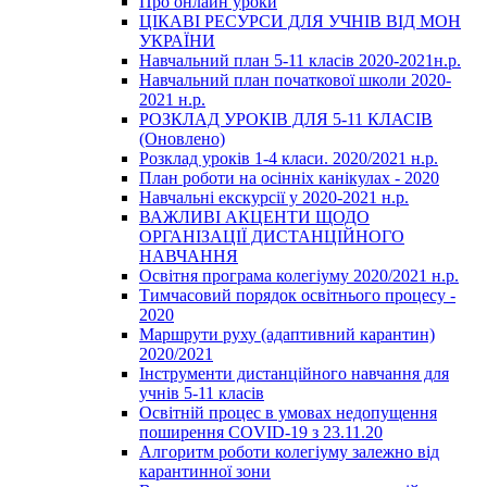
Про онлайн уроки
ЦІКАВІ РЕСУРСИ ДЛЯ УЧНІВ ВІД МОН
УКРАЇНИ
Навчальний план 5-11 класів 2020-2021н.р.
Навчальний план початкової школи 2020-
2021 н.р.
РОЗКЛАД УРОКІВ ДЛЯ 5-11 КЛАСІВ
(Оновлено)
Розклад уроків 1-4 класи. 2020/2021 н.р.
План роботи на осінніх канікулах - 2020
Навчальні екскурсії у 2020-2021 н.р.
ВАЖЛИВІ АКЦЕНТИ ЩОДО
ОРГАНІЗАЦІЇ ДИСТАНЦІЙНОГО
НАВЧАННЯ
Освітня програма колегіуму 2020/2021 н.р.
Тимчасовий порядок освітнього процесу -
2020
Маршрути руху (адаптивний карантин)
2020/2021
Інструменти дистанційного навчання для
учнів 5-11 класів
Освітній процес в умовах недопущення
поширення COVID-19 з 23.11.20
Алгоритм роботи колегіуму залежно від
карантинної зони