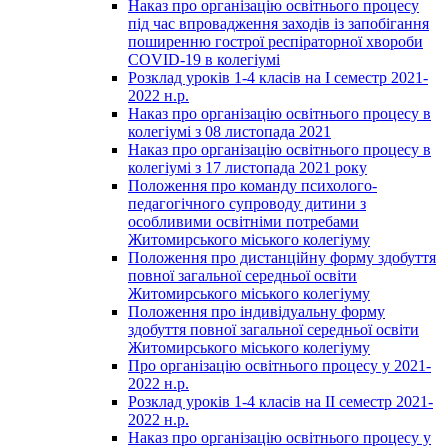
Наказ про організацію освітнього процесу
під час впровадження заходів із запобігання
поширенню гострої респіраторної хвороби
COVID-19 в колегіумі
Розклад уроків 1-4 класів на І семестр 2021-
2022 н.р.
Наказ про організацію освітнього процесу в
колегіумі з 08 листопада 2021
Наказ про організацію освітнього процесу в
колегіумі з 17 листопада 2021 року
Положення про команду психолого-
педагогічного супроводу дитини з
особливими освітніми потребами
Житомирського міського колегіуму
Положення про дистанційну форму здобуття
повної загальної середньої освіти
Житомирського міського колегіуму
Положення про індивідуальну форму
здобуття повної загальної середньої освіти
Житомирського міського колегіуму
Про організацію освітнього процесу у 2021-
2022 н.р.
Розклад уроків 1-4 класів на ІІ семестр 2021-
2022 н.р.
Наказ про організацію освітнього процесу у