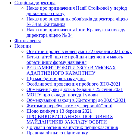
Сторінка директора
Наказ про призначення Надії Стойкової у період
дії воєнного стану
Наказ про виконання обов'язків директора ліцею
№ 34 м. Житомира
Наказ про призначення Інни Кравчук на посаду
директора ліцею № 34
Фотогалерея
Новини
Освітній процес в колегіумі з 22 березня 2021 року
Батьки дітей, що не пройшли щеплення мають
обрати іншу форму навчання
РЕГЛАМЕНТ РОБОТИ ЗЗСО В УМОВАХ
АДАПТИВНОГО КАРАНТИНУ
Що має бути в рюкзаку учня
Особливості проведення пробного ЗНО-2021
Обмеження, які діють в Україні з 25 січня 2021
МОНУ про складні погодні умови
Обмежувальні заходи в Житомирі до 30.04.2021
Житомир перебуватиме у "червоній" зоні
Щодо канікул з 13 березня 2021
ПРО ВИКОРИСТАННЯ СПОРТИВНИХ
МАЙДАНЧИКІВ ЗАКЛАДУ ОСВІТИ
До уваги батьків майбутніх першокласників
Правила літнього відпочинку