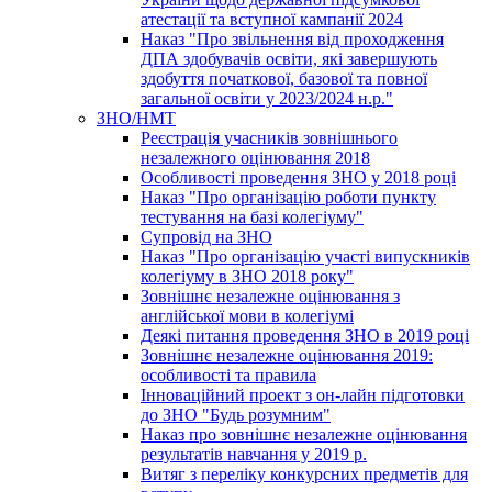
атестації та вступної кампанії 2024
Наказ "Про звільнення від проходження
ДПА здобувачів освіти, які завершують
здобуття початкової, базової та повної
загальної освіти у 2023/2024 н.р."
ЗНО/НМТ
Реєстрація учасників зовнішнього
незалежного оцінювання 2018
Особливості проведення ЗНО у 2018 році
Наказ "Про організацію роботи пункту
тестування на базі колегіуму"
Супровід на ЗНО
Наказ "Про організацію участі випускників
колегіуму в ЗНО 2018 року"
Зовнішнє незалежне оцінювання з
англійської мови в колегіумі
Деякі питання проведення ЗНО в 2019 році
Зовнішнє незалежне оцінювання 2019:
особливості та правила
Інноваційний проект з он-лайн підготовки
до ЗНО "Будь розумним"
Наказ про зовнішнє незалежне оцінювання
результатів навчання у 2019 р.
Витяг з переліку конкурсних предметів для