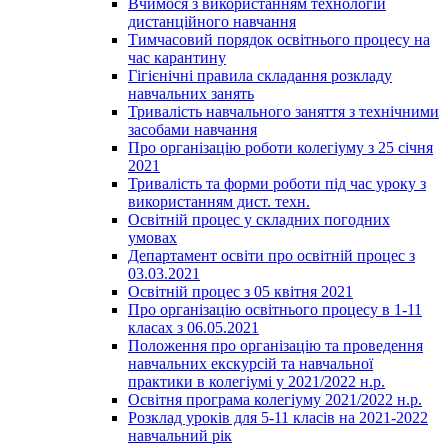
Вчимося з використанням технологій
дистанційного навчання
Тимчасовий порядок освітнього процесу на
час карантину
Гігієнічні правила складання розкладу
навчальних занять
Тривалість навчального заняття з технічними
засобами навчання
Про організацію роботи колегіуму з 25 січня
2021
Тривалість та форми роботи під час уроку з
використанням дист. техн.
Освітній процес у складних погодних
умовах
Департамент освіти про освітній процес з
03.03.2021
Освітній процес з 05 квітня 2021
Про організацію освітнього процесу в 1-11
класах з 06.05.2021
Положення про організацію та проведення
навчальних екскурсій та навчальної
практики в колегіумі у 2021/2022 н.р.
Освітня програма колегіуму 2021/2022 н.р.
Розклад уроків для 5-11 класів на 2021-2022
навчальний рік