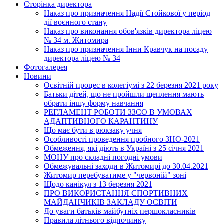
Сторінка директора
Наказ про призначення Надії Стойкової у період
дії воєнного стану
Наказ про виконання обов'язків директора ліцею
№ 34 м. Житомира
Наказ про призначення Інни Кравчук на посаду
директора ліцею № 34
Фотогалерея
Новини
Освітній процес в колегіумі з 22 березня 2021 року
Батьки дітей, що не пройшли щеплення мають
обрати іншу форму навчання
РЕГЛАМЕНТ РОБОТИ ЗЗСО В УМОВАХ
АДАПТИВНОГО КАРАНТИНУ
Що має бути в рюкзаку учня
Особливості проведення пробного ЗНО-2021
Обмеження, які діють в Україні з 25 січня 2021
МОНУ про складні погодні умови
Обмежувальні заходи в Житомирі до 30.04.2021
Житомир перебуватиме у "червоній" зоні
Щодо канікул з 13 березня 2021
ПРО ВИКОРИСТАННЯ СПОРТИВНИХ
МАЙДАНЧИКІВ ЗАКЛАДУ ОСВІТИ
До уваги батьків майбутніх першокласників
Правила літнього відпочинку