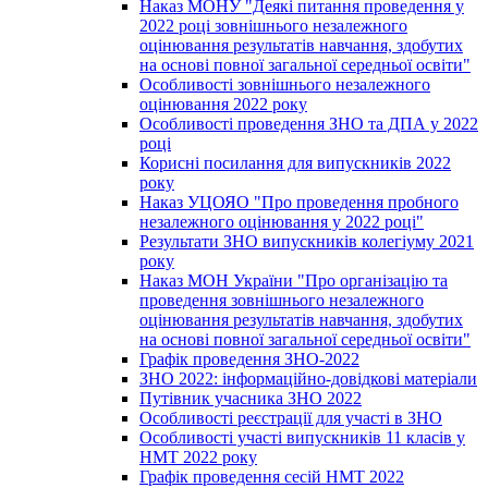
Наказ МОНУ "Деякі питання проведення у
2022 році зовнішнього незалежного
оцінювання результатів навчання, здобутих
на основі повної загальної середньої освіти"
Особливості зовнішнього незалежного
оцінювання 2022 року
Особливості проведення ЗНО та ДПА у 2022
році
Корисні посилання для випускників 2022
року
Наказ УЦОЯО "Про проведення пробного
незалежного оцінювання у 2022 році"
Результати ЗНО випускників колегіуму 2021
року
Наказ МОН України "Про організацію та
проведення зовнішнього незалежного
оцінювання результатів навчання, здобутих
на основі повної загальної середньої освіти"
Графік проведення ЗНО-2022
ЗНО 2022: інформаційно-довідкові матеріали
Путівник учасника ЗНО 2022
Особливості реєстрації для участі в ЗНО
Особливості участі випускників 11 класів у
НМТ 2022 року
Графік проведення сесій НМТ 2022