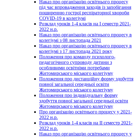
Наказ про організацію освітнього процесу
під час впровадження заходів із запобігання
поширенню гострої респіраторної хвороби
COVID-19 в колегіумі
Розклад уроків 1-4 класів на І семестр 2021-
2022 н.р.
Наказ про організацію освітнього процесу в
колегіумі з 08 листопада 2021
Наказ про організацію освітнього процесу в
колегіумі з 17 листопада 2021 року
Положення про команду психолого-
педагогічного супроводу дитини з
особливими освітніми потребами
Житомирського міського колегіуму
Положення про дистанційну форму здобуття
повної загальної середньої освіти
Житомирського міського колегіуму
Положення про індивідуальну форму
здобуття повної загальної середньої освіти
Житомирського міського колегіуму
Про організацію освітнього процесу у 2021-
2022 н.р.
Розклад уроків 1-4 класів на ІІ семестр 2021-
2022 н.р.
Наказ про організацію освітнього процесу у