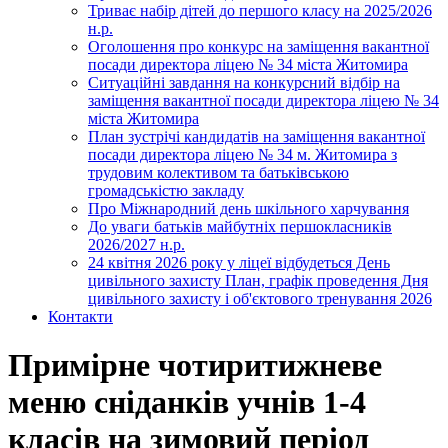
Триває набір дітей до першого класу на 2025/2026
н.р.
Оголошення про конкурс на заміщення вакантної
посади директора ліцею № 34 міста Житомира
Ситуаційні завдання на конкурсний відбір на
заміщення вакантної посади директора ліцею № 34
міста Житомира
План зустрічі кандидатів на заміщення вакантної
посади директора ліцею № 34 м. Житомира з
трудовим колективом та батьківською
громадськістю закладу
Про Міжнародний день шкільного харчування
До уваги батьків майбутніх першокласників
2026/2027 н.р.
24 квітня 2026 року у ліцеї відбудеться День
цивільного захисту План, графік проведення Дня
цивільного захисту і об'єктового тренування 2026
Контакти
Примірне чотиритижневе
меню сніданків учнів 1-4
класів на зимовий період