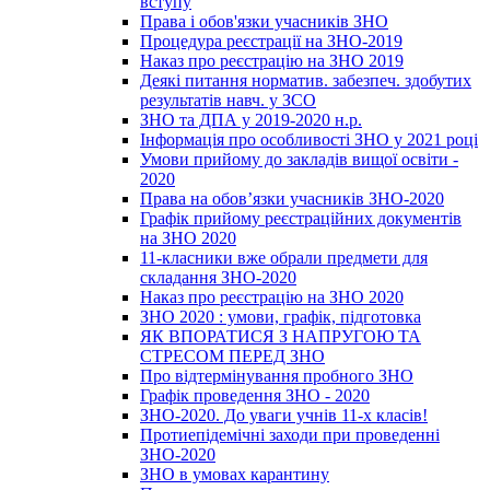
вступу
Права і обов'язки учасників ЗНО
Процедура реєстрації на ЗНО-2019
Наказ про реєстрацію на ЗНО 2019
Деякі питання норматив. забезпеч. здобутих
результатів навч. у ЗСО
ЗНО та ДПА у 2019-2020 н.р.
Інформація про особливості ЗНО у 2021 році
Умови прийому до закладів вищої освіти -
2020
Права на обов’язки учасників ЗНО-2020
Графік прийому реєстраційних документів
на ЗНО 2020
11-класники вже обрали предмети для
складання ЗНО-2020
Наказ про реєстрацію на ЗНО 2020
ЗНО 2020 : умови, графік, підготовка
ЯК ВПОРАТИСЯ З НАПРУГОЮ ТА
СТРЕСОМ ПЕРЕД ЗНО
Про відтермінування пробного ЗНО
Графік проведення ЗНО - 2020
ЗНО-2020. До уваги учнів 11-х класів!
Протиепідемічні заходи при проведенні
ЗНО-2020
ЗНО в умовах карантину