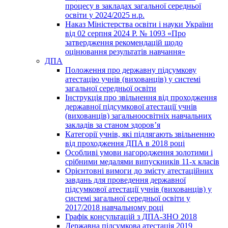
процесу в закладах загальної середньої
освіти у 2024/2025 н.р.
Наказ Міністерства освіти і науки України
від 02 серпня 2024 Р. № 1093 «Про
затвердження рекомендацій щодо
оцінювання результатів навчання»
ДПА
Положення про державну підсумкову
атестацію учнів (вихованців) у системі
загальної середньої освіти
Інструкція про звільнення від проходження
державної підсумкової атестації учнів
(вихованців) загальноосвітніх навчальних
закладів за станом здоров’я
Категорії учнів, які підлягають звільненню
від проходження ДПА в 2018 році
Особливі умови нагородження золотими і
срібними медалями випускників 11-х класів
Орієнтовні вимоги до змісту атестаційних
завдань для проведення державної
підсумкової атестації учнів (вихованців) у
системі загальної середньої освіти у
2017/2018 навчальному році
Графік консультацій з ДПА-ЗНО 2018
Державна підсумкова атестація 2019