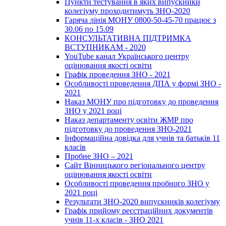
Пункти тестування в яких випускники
колегіуму проходитимуть ЗНО-2020
Гаряча лінія МОНУ 0800-50-45-70 працює з
30.06 по 15.09
КОНСУЛЬТАТИВНА ПІДТРИМКА
ВСТУПНИКАМ - 2020
YouTube канал Українського центру
оцінювання якості освіти
Графік проведення ЗНО - 2021
Особливості проведення ДПА у формі ЗНО -
2021
Наказ МОНУ про підготовку до проведення
ЗНО у 2021 році
Наказ департаменту освіти ЖМР про
підготовку до проведення ЗНО-2021
Інформаційна довідка для учнів та батьків 11
класів
Пробне ЗНО – 2021
Сайт Вінницького регіонального центру
оцінювання якості освіти
Особливості проведення пробного ЗНО у
2021 році
Результати ЗНО-2020 випускників колегіуму
Графік прийому реєстраційних документів
учнів 11-х класів - ЗНО 2021