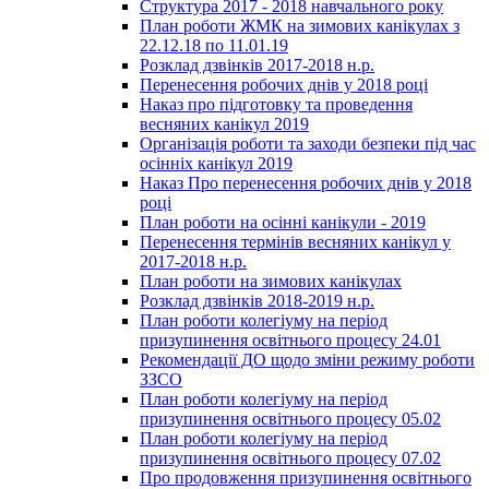
Структура 2017 - 2018 навчального року
План роботи ЖМК на зимових канікулах з
22.12.18 по 11.01.19
Розклад дзвінків 2017-2018 н.р.
Перенесення робочих днів у 2018 році
Наказ про підготовку та проведення
весняних канікул 2019
Організація роботи та заходи безпеки під час
осінніх канікул 2019
Наказ Про перенесення робочих днів у 2018
році
План роботи на осінні канікули - 2019
Перенесення термінів весняних канікул у
2017-2018 н.р.
План роботи на зимових канікулах
Розклад дзвінків 2018-2019 н.р.
План роботи колегіуму на період
призупинення освітнього процесу 24.01
Рекомендації ДО щодо зміни режиму роботи
ЗЗСО
План роботи колегіуму на період
призупинення освітнього процесу 05.02
План роботи колегіуму на період
призупинення освітнього процесу 07.02
Про продовження призупинення освітнього