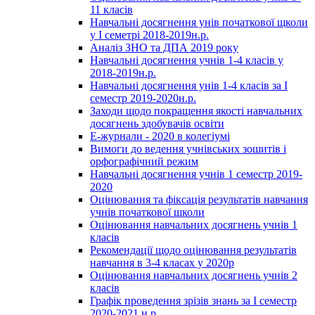
11 класів
Навчальні досягнення унів початкової щколи
у І семетрі 2018-2019н.р.
Аналіз ЗНО та ДПА 2019 року
Навчальні досягнення учнів 1-4 класів у
2018-2019н.р.
Навчальні досягнення унів 1-4 класів за І
семестр 2019-2020н.р.
Заходи щодо покращення якості навчальних
досягнень здобувачів освіти
Е-журнали - 2020 в колегіумі
Вимоги до ведення учнівських зошитів і
орфографічний режим
Навчальні досягнення учнів 1 семестр 2019-
2020
Оцінювання та фіксація результатів навчання
учнів початкової школи
Оцінювання навчальних досягнень учнів 1
класів
Рекомендації щодо оцінювання результатів
навчання в 3-4 класах у 2020р
Оцінювання навчальних досягнень учнів 2
класів
Графік проведення зрізів знань за І семестр
2020-2021 н.р.