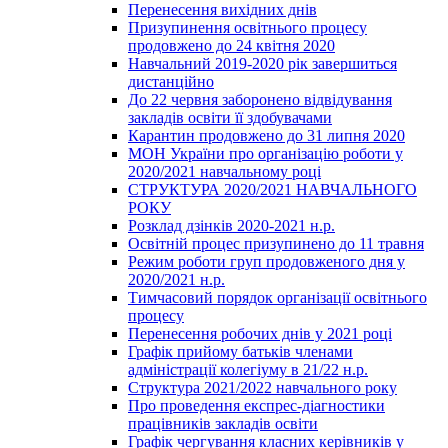
Перенесення вихідних днів
Призупинення освітнього процесу
продовжено до 24 квітня 2020
Навчальний 2019-2020 рік завершиться
дистанційно
До 22 червня заборонено відвідування
закладів освіти її здобувачами
Карантин продовжено до 31 липня 2020
МОН України про організацію роботи у
2020/2021 навчальному році
СТРУКТУРА 2020/2021 НАВЧАЛЬНОГО
РОКУ
Розклад дзінків 2020-2021 н.р.
Освітній процес призупинено до 11 травня
Режим роботи груп продовженого дня у
2020/2021 н.р.
Тимчасовий порядок організації освітнього
процесу
Перенесення робочих днів у 2021 році
Графік прийому батьків членами
адміністрації колегіуму в 21/22 н.р.
Структура 2021/2022 навчального року
Про проведення експрес-діагностики
працівників закладів освіти
Графік чергування класних керівників у