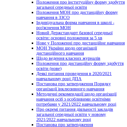
Положення про інституційну форму здобуття
загальної середньої освіти
Положення МОН про дистанційну форму
навчання в ЗЗСО
Індивідуальна форма навчання в школі -
роз'яснення МОН
Новий Держстандарт базової середньої
освіти: основні положення за 5 хв
Нове у Положенні про дистанційне навчання
МОН України щодо організації
дистанційного навчання
Щодо ведення класних журналів
Положення про дистанційну форму здобуття
освіти (нове)
Деякі питання проведення в 2020/2021
навчальному році ДПА
Постанова про затвердження Порядку
організації інклюзивного навчання
Методичні рекомендації щодо організації
навчання осіб з особливими освітніми
потребами у 2021/2022 навчальному році
Про окремі питання діяльності закладів
загальної середньої освіти у новому
2021/2022 навчальному році
Постанова про затвердження