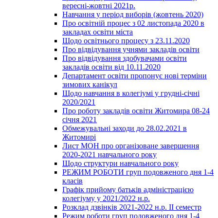
вересні-жовтні 2021р.
Навчання у період виборів (жовтень 2020)
Про освітній процес з 02 листопада 2020 в
закладах освіти міста
Щодо освітнього процесу з 23.11.2020
Про відвідування учнями закладів освіти
Про відвідування здобувачами освіти
закладів освіти від 10.11.2020
Департамент освіти пропонує нові терміни
зимових канікул
Щодо навчання в колегіумі у грудні-січні
2020/2021
Про роботу закладів освіти Житомира 08-24
січня 2021
Обмежувальні заходи до 28.02.2021 в
Житомирі
Лист МОН про організоване завершення
2020-2021 навчального року
Щодо структури навчального року
РЕЖИМ РОБОТИ груп подовженого дня 1-4
класів
Графік прийому батьків адміністрацією
колегіуму у 2021/2022 н.р.
Розклад дзвінків 2021-2022 н.р. ІІ семестр
Режим роботи груп подовженого дня 1-4