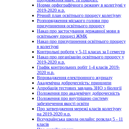
Норми орфографічного режиму в колегіумі у
2019-2020 н.р.
Річний план освітнього процесу колегіуму
Розпорядження міського голови про
призупинення освітнього процесу
Наказ про застосування державної мови в
освітньому процесі ЖМК
Наказ про призупинення освітнього процесу
в колегіумі
Контрольні роботи у 5-11 класах за І семестр
Наказ про організацію освітнього процесу у
2019-2020 н.р.
Графік контрольних робіт 1-4 класів 2019-
2020 н.р.
Впровадження електронного журналу
Академічна доброчесність: принципи
Апробація тестових завдань ЗНО з біології
Положення про академічну доброчесність
Положення про внутрішню систему
забезпечення якості освіти
Про затвердження мережі класів колегіуму
на 2019-2020 н.р.
Всеукраїнська школа онлайн: розклад 5 - 11
класів