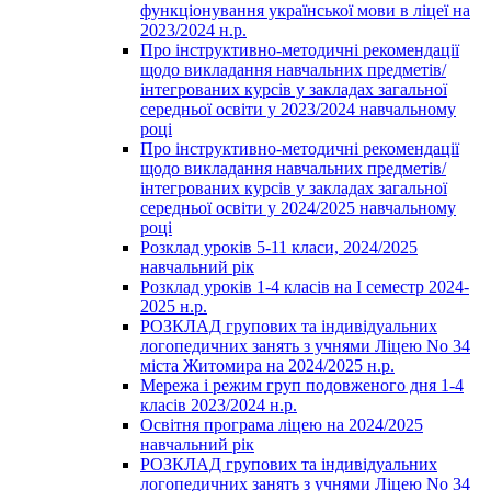
функціонування української мови в ліцеї на
2023/2024 н.р.
Про інструктивно-методичні рекомендації
щодо викладання навчальних предметів/
інтегрованих курсів у закладах загальної
середньої освіти у 2023/2024 навчальному
році
Про інструктивно-методичні рекомендації
щодо викладання навчальних предметів/
інтегрованих курсів у закладах загальної
середньої освіти у 2024/2025 навчальному
році
Розклад уроків 5-11 класи, 2024/2025
навчальний рік
Розклад уроків 1-4 класів на І семестр 2024-
2025 н.р.
РОЗКЛАД групових та індивідуальних
логопедичних занять з учнями Ліцею No 34
міста Житомира на 2024/2025 н.р.
Мережа і режим груп подовженого дня 1-4
класів 2023/2024 н.р.
Освітня програма ліцею на 2024/2025
навчальний рік
РОЗКЛАД групових та індивідуальних
логопедичних занять з учнями Ліцею No 34