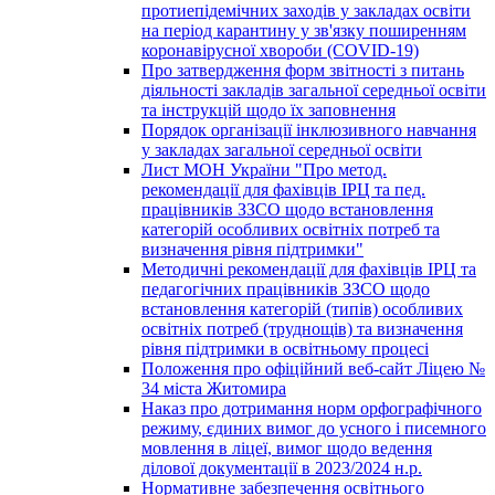
протиепідемічних заходів у закладах освіти
на період карантину у зв'язку поширенням
коронавірусної хвороби (COVID-19)
Про затвердження форм звітності з питань
діяльності закладів загальної середньої освіти
та інструкцій щодо їх заповнення
Порядок організації інклюзивного навчання
у закладах загальної середньої освіти
Лист МОН України "Про метод.
рекомендації для фахівців ІРЦ та пед.
працівників ЗЗСО щодо встановлення
категорій особливих освітніх потреб та
визначення рівня підтримки"
Методичні рекомендації для фахівців ІРЦ та
педагогічних працівників ЗЗСО щодо
встановлення категорій (типів) особливих
освітніх потреб (труднощів) та визначення
рівня підтримки в освітньому процесі
Положення про офіційний веб-сайт Ліцею №
34 міста Житомира
Наказ про дотримання норм орфографічного
режиму, єдиних вимог до усного і писемного
мовлення в ліцеї, вимог щодо ведення
ділової документації в 2023/2024 н.р.
Нормативне забезпечення освітнього