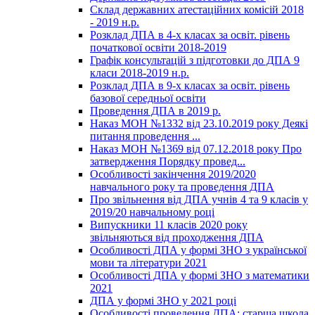
Склад державних атестаційних комісій 2018
- 2019 н.р.
Розклад ДПА в 4-х класах за освіт. рівень
початкової освіти 2018-2019
Графік консультацій з підготовки до ДПА 9
класи 2018-2019 н.р.
Розклад ДПА в 9-х класах за освіт. рівень
базової середньої освіти
Проведення ДПА в 2019 р.
Наказ МОН №1332 від 23.10.2019 року Деякі
питання проведення ...
Наказ МОН №1369 від 07.12.2018 року Про
затвердження Порядку провед...
Особливості закінчення 2019/2020
навчального року та проведення ДПА
Про звільнення від ДПА учнів 4 та 9 класів у
2019/20 навчальному році
Випускники 11 класів 2020 року
звільняються від проходження ДПА
Особливості ДПА у формі ЗНО з української
мови та літератури 2021
Особливості ДПА у формі ЗНО з математики
2021
ДПА у формі ЗНО у 2021 році
Особливості проведення ДПА: старша школа