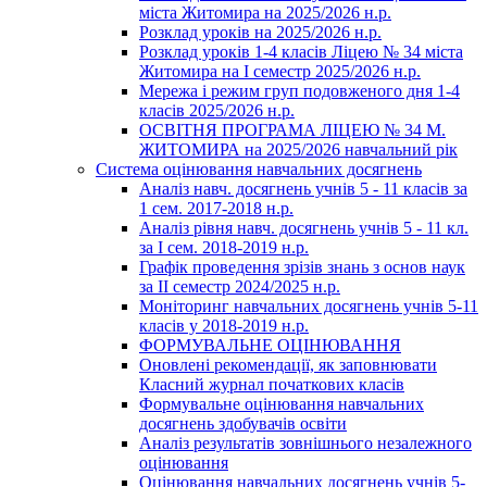
міста Житомира на 2025/2026 н.р.
Розклад уроків на 2025/2026 н.р.
Розклад уроків 1-4 класів Ліцею № 34 міста
Житомира на І семестр 2025/2026 н.р.
Мережа і режим груп подовженого дня 1-4
класів 2025/2026 н.р.
ОСВІТНЯ ПРОГРАМА ЛІЦЕЮ № 34 М.
ЖИТОМИРА на 2025/2026 навчальний рік
Система оцінювання навчальних досягнень
Аналіз навч. досягнень учнів 5 - 11 класів за
1 сем. 2017-2018 н.р.
Аналіз рівня навч. досягнень учнів 5 - 11 кл.
за І сем. 2018-2019 н.р.
Графік проведення зрізів знань з основ наук
за ІІ семестр 2024/2025 н.р.
Моніторинг навчальних досягнень учнів 5-11
класів у 2018-2019 н.р.
ФОРМУВАЛЬНЕ ОЦІНЮВАННЯ
Оновлені рекомендації, як заповнювати
Класний журнал початкових класів
Формувальне оцінювання навчальних
досягнень здобувачів освіти
Аналіз результатів зовнішнього незалежного
оцінювання
Оцінювання навчальних досягнень учнів 5-