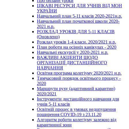
Про онлайн уроки
ЦІКАВІ РЕСУРСИ ДЛЯ УЧНІВ ВІД МОН
УКРАЇНИ
Навчальний план 5-11 класів 2020-2021н.р.
Навчальний план початкової школи 2020-
2021 н.р.
РОЗКЛАД УРОКІВ ДЛЯ 5-11 КЛАСІВ
(Оновлено)
Розклад уроків 1-4 класи. 2020/2021 н.р.
План роботи на осінніх канікулах - 2020
Навчальні екскурсії у 2020-2021 н.р.
ВАЖЛИВІ АКЦЕНТИ ЩОДО
ОРГАНІЗАЦІЇ ДИСТАНЦІЙНОГО
НАВЧАННЯ
Освітня програма колегіуму 2020/2021 н.р.
Тимчасовий порядок освітнього процесу -
2020
Маршрути руху (адаптивний карантин)
2020/2021
Інструменти дистанційного навчання для
учнів 5-11 класів
Освітній процес в умовах недопущення
поширення COVID-19 з 23.11.20
Алгоритм роботи колегіуму залежно від
карантинної зони