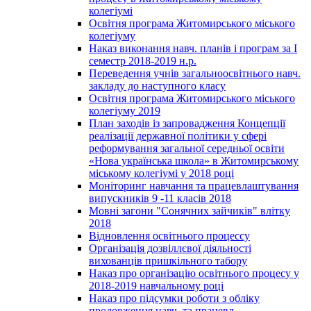
колегіумі
Освітня програма Житомирського міського
колегіуму
Наказ виконання навч. планів і програм за І
семестр 2018-2019 н.р.
Переведення учнів загальноосвітнього навч.
закладу до наступного класу
Освітня програма Житомирського міського
колегіуму 2019
План заходів із запровадження Концепції
реалізації державної політики у сфері
реформування загальної середньої освіти
«Нова українська школа» в Житомирському
міському колегіумі у 2018 році
Моніторинг навчання та працевлаштування
випускників 9 -11 класів 2018
Мовні загони "Сонячних зайчиків" влітку
2018
Відновлення освітнього процессу
Організація дозвіллєвої діяльності
вихованців пришкільного табору
Наказ про організацію освітнього процесу у
2018-2019 навчальному році
Наказ про підсумки роботи з обліку
продовження навч. та працевл.