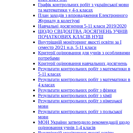
Графік контрольних робіт з української мови
та математики у 4-х класах
План заходів з впровадження Електронного
Журналу в колегіумі
Навчальні досягнення 5-11 класи 2019/2020
ЩОДО СВІДОЦТВА ДОСЯГНЕНЬ УЧНІВ
ПОЧАТКОВИХ КЛАСІВ НУШ
Внутрішній моніторинг якості освіти за І
семестр 20/21 н.р. 5-11 класи
Критерії оцінювання для учнів з особливими
потребами
Критерії оцінювання навчальних досягнень
Результати контрольних робіт з математики в
5-11 класах
Результати контрольних робіт з математики в
4 класах
Результати контрольних робіт з фізики
Результати контрольних робіт з хімії
Результати контрольних робіт з німецької
мови
Результати контрольних робіт з польської
мови
МОН України затвердило рекомендації щодо
оцінювання учнів 1-4 класів
Внутрішній моніторинг якості освіти