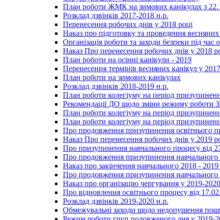
План роботи ЖМК на зимових канікулах з 22.1
Розклад дзвінків 2017-2018 н.р.
Перенесення робочих днів у 2018 році
Наказ про підготовку та проведення весняних
Організація роботи та заходи безпеки під час о
Наказ Про перенесення робочих днів у 2018 р
План роботи на осінні канікули - 2019
Перенесення термінів весняних канікул у 2017
План роботи на зимових канікулах
Розклад дзвінків 2018-2019 н.р.
План роботи колегіуму на період призупиненн
Рекомендації ДО щодо зміни режиму роботи 
План роботи колегіуму на період призупиненн
План роботи колегіуму на період призупиненн
Про продовження призупинення освітнього пр
Наказ Про перенесення робочих днів у 2019 р
Про призупинення навчального процесу від 2
Про продовження призупинення навчального п
Наказ про закінчення навчального 2018 - 2019 
Про продовження призупинення навчального п
Наказ про організацію чергування у 2019-2020
Про відновлення освітнього процесу від 17.02
Розклад дзвінків 2019-2020 н.р.
Обмежувальні заходи щодо недопушення пошир
Режим роботи груп подовженого дня у 2019-20