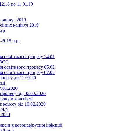
2.18 по 11.01.19
 канікул 2019
сінніх канікул 2019
оці
-2018 н.р.
я освітнього процесу 24.01
ЗЗСО
я освітнього процесу 05.02
я освітнього процесу 07.02
оцесу до 11.05.20
оці
7.01.2020
роцесу від 06.02.2020
року в колегіумі
роцесу від 10.02.2020
 н.р.
.2020
ення коронавірусної інфекції
20 н.р.