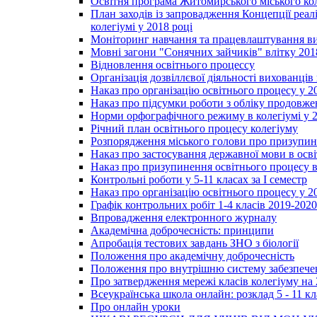
Освітня програма Житомирського міського ко
План заходів із запровадження Концепції реал
колегіумі у 2018 році
Моніторинг навчання та працевлаштування вип
Мовні загони "Сонячних зайчиків" влітку 201
Відновлення освітнього процессу
Організація дозвіллєвої діяльності вихованці
Наказ про організацію освітнього процесу у 2
Наказ про підсумки роботи з обліку продовжен
Норми орфографічного режиму в колегіумі у 2
Річний план освітнього процесу колегіуму
Розпорядження міського голови про призупин
Наказ про застосування державної мови в ос
Наказ про призупинення освітнього процесу в
Контрольні роботи у 5-11 класах за І семестр
Наказ про організацію освітнього процесу у 20
Графік контрольних робіт 1-4 класів 2019-2020
Впровадження електронного журналу
Академічна доброчесність: принципи
Апробація тестових завдань ЗНО з біології
Положення про академічну доброчесність
Положення про внутрішню систему забезпечен
Про затвердження мережі класів колегіуму на 
Всеукраїнська школа онлайн: розклад 5 - 11 кл
Про онлайн уроки