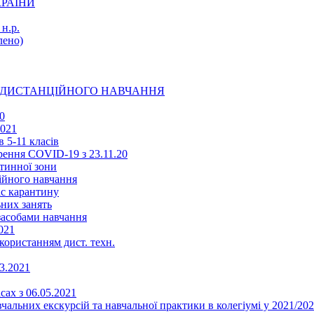
КРАЇНИ
н.р.
ено)
Ї ДИСТАНЦІЙНОГО НАВЧАННЯ
0
2021
 5-11 класів
ення COVID-19 з 23.11.20
тинної зони
ійного навчання
ас карантину
ьних занять
 засобами навчання
021
икористанням дист. техн.
03.2021
сах з 06.05.2021
альних екскурсій та навчальної практики в колегіумі у 2021/202