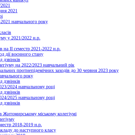
/2021
чня 2021
рі
2021 навчального року
ласів
му у 2021/2022 н.р.
 на ІІ семестр 2021-2022 н.р.
од дії воєнного стану
д дзвінків
легіуму на 2022/2023 навчальний рік
льних протиепідемічних заходів до 30 червня 2023 року
навчального року
д дзвінків
2023/2024 навчальному році
д дзвінків
2024/2025 навчальному році
д дзвінків
в Житомирському міському колегіумі
легіуму
местр 2018-2019 н.р.
акладу до наступного класу