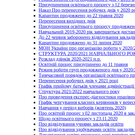
Призупинення освітнього процесу з 12 березня
Наказ Про перенесення робочих днів у 2020 р
Карантин продовжено до 22 травня 2020
Перенесення вихідних днів
Призупинення освітнього процесу продовжено
Навчальний 2019-2020 рік завершиться диста
До 22 червня заборонено відвідування закладів
Карантин продовжено до 31 липня 2020
МОН України про організацію роботи у 2020/
СТРУКТУРА 2020/2021 НАВЧАЛЬНОГО РО
Розклад дзінків 2020-2021 н.р.
Освітній процес призупинено до 11 травня
Режим роботи груп продовженого дня у 2020/2
Тимчасовий порядок організації освітнього п
Перенесення робочих днів у 2021 році
Графік прийому батьків членами адміністрації 
Структура 2021/2022 навчального року
Про проведення експрес-діагностики працівни
Графік чергування класних керівників у верес
Навчання у період виборів (жовтень 2020)
Про освітній процес з 02 листопада 2020 в зак
Щодо освітнього процесу з 23.11.2020
Про відвідування учнями закладів освіти
Про відвідування здобувачами освіти закладів 
Департамент освіти пропонує нові терміни зи