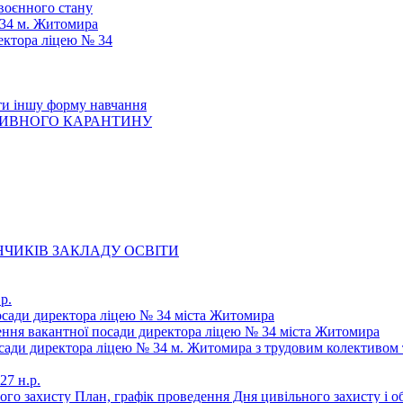
 воєнного стану
 34 м. Житомира
ектора ліцею № 34
ти іншу форму навчання
ТИВНОГО КАРАНТИНУ
ЧИКІВ ЗАКЛАДУ ОСВІТИ
р.
осади директора ліцею № 34 міста Житомира
щення вакантної посади директора ліцею № 34 міста Житомира
осади директора ліцею № 34 м. Житомира з трудовим колективом 
27 н.р.
ьного захисту План, графік проведення Дня цивільного захисту і 