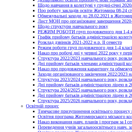
Щодо навчання в колегіумі у грудні-січні 2020
Про роботу закладів освіти Житомира 08-24 сі
Обмежувальні заходи до 28.02.2021 в Житоми
Лист МОН про організоване завершення 2020-
Щодо структури навчального року
РЕЖИМ РОБОТИ груп подовженого дня 1-4 к
Графік прийому батьків адміністрацією колегіу
Розклад дзвінків 2021-2022 н.р. ІІ семестр
Режим роботи груп подовженого дня 1-4 класів
Наказ про робочі дні у червні 2022 року у пері
Структура 2022/2023 навчального року, розкла
Дні прийому батьків членами адміністрації ко
Наказ про продовження карантину та обмежува
Заходи організованого закінчення 2022/2023 
Структура 2023/2024 навчального року, розкла
Дні прийому батьків адміністрацією ліцею в 
Структура 2024/2025 навчального року, розкла
Дні прийому батьків адміністрацією ліцею в 
Структура 2025/2026 навчального року, розкла
Освітній процес
Тимчасове призупинення освітнього процесу 
Освітня програма Житомирського міського ко
Наказ виконання навч. планів і програм за І се
Переведення учнів загальноосвітнього навч. з