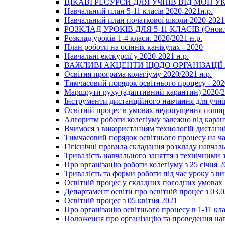
ЦІКАВІ РЕСУРСИ ДЛЯ УЧНІВ ВІД МОН У
Навчальний план 5-11 класів 2020-2021н.р.
Навчальний план початкової школи 2020-2021 
РОЗКЛАД УРОКІВ ДЛЯ 5-11 КЛАСІВ (Оновл
Розклад уроків 1-4 класи. 2020/2021 н.р.
План роботи на осінніх канікулах - 2020
Навчальні екскурсії у 2020-2021 н.р.
ВАЖЛИВІ АКЦЕНТИ ЩОДО ОРГАНІЗАЦІ
Освітня програма колегіуму 2020/2021 н.р.
Тимчасовий порядок освітнього процесу - 202
Маршрути руху (адаптивний карантин) 2020/
Інструменти дистанційного навчання для учнів
Освітній процес в умовах недопущення пошир
Алгоритм роботи колегіуму залежно від каран
Вчимося з використанням технологій дистанц
Тимчасовий порядок освітнього процесу на ч
Гігієнічні правила складання розкладу навчал
Тривалість навчального заняття з технічними
Про організацію роботи колегіуму з 25 січня 2
Тривалість та форми роботи під час уроку з в
Освітній процес у складних погодних умовах
Департамент освіти про освітній процес з 03.
Освітній процес з 05 квітня 2021
Про організацію освітнього процесу в 1-11 кла
Положення про організацію та проведення навч