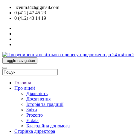
liceum34zt@gmail.com
0 (412) 47 45 23
0 (412) 43 14 19
Toggle navigation
Головна
Про ліцей
Діяльність
Досягнення
Історія та традиції
Звіти
Prozorro
E-data
Благодійна допомога
Сторінка директора