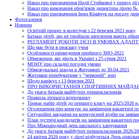
Наказ про призначення Надії Стойкової у період дії
Наказ про виконання обов'язків директора ліцею №
Наказ про призначення Інни Кравчук на посаду дир
Фотогалерея
Новини
Освітній процес в колегіумі з 22 березня 2021 року
Батьки дітей, що не пройшли щеплення мають обра
РЕГЛАМЕНТ РОБОТИ ЗЗСО В УМОВАХ АДАП
Що має бути в рюкзаку учня
Особливості проведення пробного ЗНО-2021
Обмеження, які діють в Україні з 25 січня 2021
МОНУ про складні погодні умови
Обмежувальні заходи в Житомирі до 30.04.2021
Житомир перебуватиме у "червоній" зоні
Щодо канікул з 13 березня 2021
ПРО ВИКОРИСТАННЯ СПОРТИВНИХ МАЙДАН
До уваги батьків майбутніх першокласників
Правила літнього відпочинку
Триває набір дітей до першого класу на 2025/2026 н.
Оголошення про конкурс на заміщення вакантної п
Ситуаційні завдання на конкурсний відбір на замі
План зустрічі кандидатів на заміщення вакантної п
Про Міжнародний день шкільного харчування
До уваги батьків майбутніх першокласників 2026/20
24 квітня 2026 року у ліцеї відбудеться День цивіл