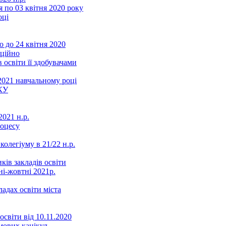
 по 03 квітня 2020 року
оці
 до 24 квітня 2020
нційно
 освіти її здобувачами
2021 навчальному році
КУ
021 н.р.
роцесу
колегіуму в 21/22 н.р.
ків закладів освіти
ні-жовтні 2021р.
ладах освіти міста
освіти від 10.11.2020
мових канікул