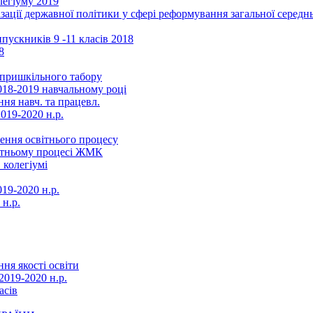
легіуму 2019
ізації державної політики у сфері реформування загальної серед
ускників 9 -11 класів 2018
8
в пришкільного табору
018-2019 навчальному році
ня навч. та працевл.
019-2020 н.р.
ення освітнього процесу
вітньому процесі ЖМК
 колегіумі
19-2020 н.р.
 н.р.
ня якості освіти
2019-2020 н.р.
асів