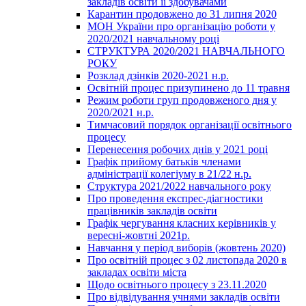
закладів освіти її здобувачами
Карантин продовжено до 31 липня 2020
МОН України про організацію роботи у
2020/2021 навчальному році
СТРУКТУРА 2020/2021 НАВЧАЛЬНОГО
РОКУ
Розклад дзінків 2020-2021 н.р.
Освітній процес призупинено до 11 травня
Режим роботи груп продовженого дня у
2020/2021 н.р.
Тимчасовий порядок організації освітнього
процесу
Перенесення робочих днів у 2021 році
Графік прийому батьків членами
адміністрації колегіуму в 21/22 н.р.
Структура 2021/2022 навчального року
Про проведення експрес-діагностики
працівників закладів освіти
Графік чергування класних керівників у
вересні-жовтні 2021р.
Навчання у період виборів (жовтень 2020)
Про освітній процес з 02 листопада 2020 в
закладах освіти міста
Щодо освітнього процесу з 23.11.2020
Про відвідування учнями закладів освіти