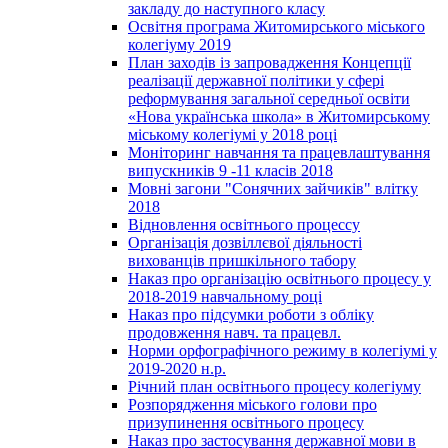
закладу до наступного класу
Освітня програма Житомирського міського
колегіуму 2019
План заходів із запровадження Концепції
реалізації державної політики у сфері
реформування загальної середньої освіти
«Нова українська школа» в Житомирському
міському колегіумі у 2018 році
Моніторинг навчання та працевлаштування
випускників 9 -11 класів 2018
Мовні загони "Сонячних зайчиків" влітку
2018
Відновлення освітнього процессу
Організація дозвіллєвої діяльності
вихованців пришкільного табору
Наказ про організацію освітнього процесу у
2018-2019 навчальному році
Наказ про підсумки роботи з обліку
продовження навч. та працевл.
Норми орфографічного режиму в колегіумі у
2019-2020 н.р.
Річний план освітнього процесу колегіуму
Розпорядження міського голови про
призупинення освітнього процесу
Наказ про застосування державної мови в