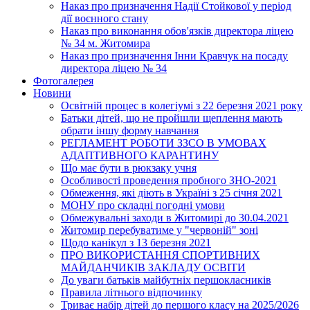
Наказ про призначення Надії Стойкової у період
дії воєнного стану
Наказ про виконання обов'язків директора ліцею
№ 34 м. Житомира
Наказ про призначення Інни Кравчук на посаду
директора ліцею № 34
Фотогалерея
Новини
Освітній процес в колегіумі з 22 березня 2021 року
Батьки дітей, що не пройшли щеплення мають
обрати іншу форму навчання
РЕГЛАМЕНТ РОБОТИ ЗЗСО В УМОВАХ
АДАПТИВНОГО КАРАНТИНУ
Що має бути в рюкзаку учня
Особливості проведення пробного ЗНО-2021
Обмеження, які діють в Україні з 25 січня 2021
МОНУ про складні погодні умови
Обмежувальні заходи в Житомирі до 30.04.2021
Житомир перебуватиме у "червоній" зоні
Щодо канікул з 13 березня 2021
ПРО ВИКОРИСТАННЯ СПОРТИВНИХ
МАЙДАНЧИКІВ ЗАКЛАДУ ОСВІТИ
До уваги батьків майбутніх першокласників
Правила літнього відпочинку
Триває набір дітей до першого класу на 2025/2026