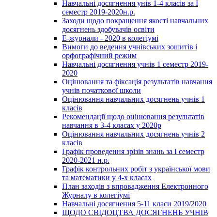
Навчальні досягнення унів 1-4 класів за І
семестр 2019-2020н.р.
Заходи щодо покращення якості навчальних
досягнень здобувачів освіти
Е-журнали - 2020 в колегіумі
Вимоги до ведення учнівських зошитів і
орфографічний режим
Навчальні досягнення учнів 1 семестр 2019-
2020
Оцінювання та фіксація результатів навчання
учнів початкової школи
Оцінювання навчальних досягнень учнів 1
класів
Рекомендації щодо оцінювання результатів
навчання в 3-4 класах у 2020р
Оцінювання навчальних досягнень учнів 2
класів
Графік проведення зрізів знань за І семестр
2020-2021 н.р.
Графік контрольних робіт з української мови
та математики у 4-х класах
План заходів з впровадження Електронного
Журналу в колегіумі
Навчальні досягнення 5-11 класи 2019/2020
ЩОДО СВІДОЦТВА ДОСЯГНЕНЬ УЧНІВ