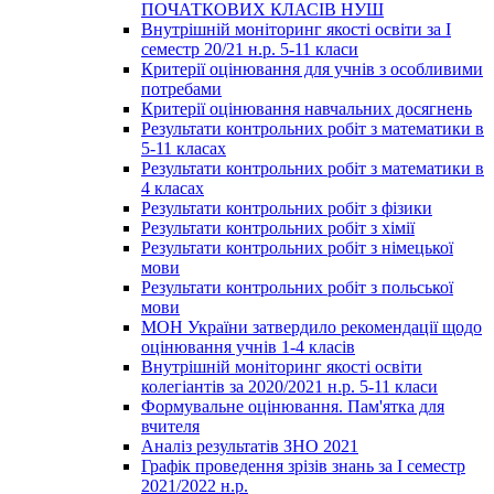
ПОЧАТКОВИХ КЛАСІВ НУШ
Внутрішній моніторинг якості освіти за І
семестр 20/21 н.р. 5-11 класи
Критерії оцінювання для учнів з особливими
потребами
Критерії оцінювання навчальних досягнень
Результати контрольних робіт з математики в
5-11 класах
Результати контрольних робіт з математики в
4 класах
Результати контрольних робіт з фізики
Результати контрольних робіт з хімії
Результати контрольних робіт з німецької
мови
Результати контрольних робіт з польської
мови
МОН України затвердило рекомендації щодо
оцінювання учнів 1-4 класів
Внутрішній моніторинг якості освіти
колегіантів за 2020/2021 н.р. 5-11 класи
Формувальне оцінювання. Пам'ятка для
вчителя
Аналіз результатів ЗНО 2021
Графік проведення зрізів знань за І семестр
2021/2022 н.р.