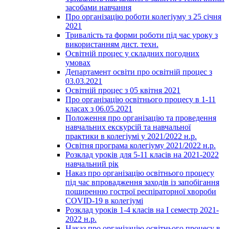
засобами навчання
Про організацію роботи колегіуму з 25 січня
2021
Тривалість та форми роботи під час уроку з
використанням дист. техн.
Освітній процес у складних погодних
умовах
Департамент освіти про освітній процес з
03.03.2021
Освітній процес з 05 квітня 2021
Про організацію освітнього процесу в 1-11
класах з 06.05.2021
Положення про організацію та проведення
навчальних екскурсій та навчальної
практики в колегіумі у 2021/2022 н.р.
Освітня програма колегіуму 2021/2022 н.р.
Розклад уроків для 5-11 класів на 2021-2022
навчальний рік
Наказ про організацію освітнього процесу
під час впровадження заходів із запобігання
поширенню гострої респіраторної хвороби
COVID-19 в колегіумі
Розклад уроків 1-4 класів на І семестр 2021-
2022 н.р.
Наказ про організацію освітнього процесу в