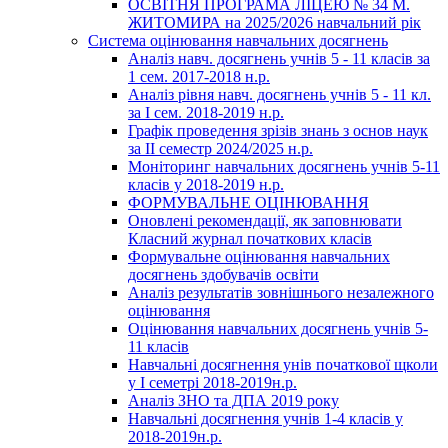
ОСВІТНЯ ПРОГРАМА ЛІЦЕЮ № 34 М.
ЖИТОМИРА на 2025/2026 навчальний рік
Система оцінювання навчальних досягнень
Аналіз навч. досягнень учнів 5 - 11 класів за
1 сем. 2017-2018 н.р.
Аналіз рівня навч. досягнень учнів 5 - 11 кл.
за І сем. 2018-2019 н.р.
Графік проведення зрізів знань з основ наук
за ІІ семестр 2024/2025 н.р.
Моніторинг навчальних досягнень учнів 5-11
класів у 2018-2019 н.р.
ФОРМУВАЛЬНЕ ОЦІНЮВАННЯ
Оновлені рекомендації, як заповнювати
Класний журнал початкових класів
Формувальне оцінювання навчальних
досягнень здобувачів освіти
Аналіз результатів зовнішнього незалежного
оцінювання
Оцінювання навчальних досягнень учнів 5-
11 класів
Навчальні досягнення унів початкової щколи
у І семетрі 2018-2019н.р.
Аналіз ЗНО та ДПА 2019 року
Навчальні досягнення учнів 1-4 класів у
2018-2019н.р.