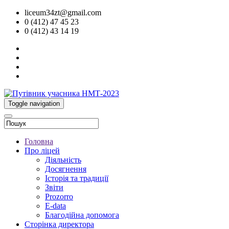
liceum34zt@gmail.com
0 (412) 47 45 23
0 (412) 43 14 19
Toggle navigation
Головна
Про ліцей
Діяльність
Досягнення
Історія та традиції
Звіти
Prozorro
E-data
Благодійна допомога
Сторінка директора