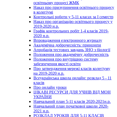
освітньому процесі ЖМК
Наказ про призупинення освітнього процесу
в колегіумі
Контрольні роботи у 5-11 класах за І семестр
Наказ про організацію освітнього процесу у
2019-2020 н.р.
Графік контрольних робіт 1-4 класів 2019-
2020 н.р.
Впровадження електронного журналу
Академічна доброчесність: принципи
Апробація тестових завдань ЗНО з біології
Положення про академічну доброчесність
Положення про внутрішню систему
забезпечення якості освіти
Про затвердження мережі класів колегіуму
на 2019-2020 н.р.
Всеукраїнська школа онлайн: розклад 5 - 11
класів
Про онлайн уроки
ЦІКАВІ РЕСУРСИ ДЛЯ УЧНІВ ВІД МОН
УКРАЇНИ
Навчальний план 5-11 класів 2020-2021н.р.
Навчальний план початкової школи 2020-
2021 н.р.
РОЗКЛАД УРОКІВ ДЛЯ 5-11 КЛАСІВ