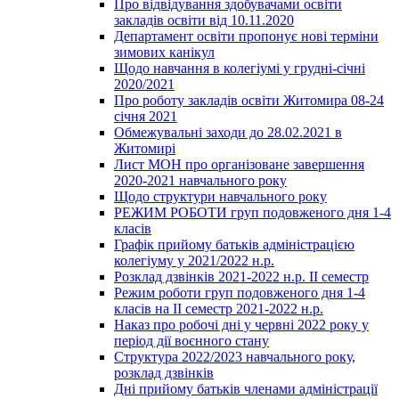
Про відвідування здобувачами освіти
закладів освіти від 10.11.2020
Департамент освіти пропонує нові терміни
зимових канікул
Щодо навчання в колегіумі у грудні-січні
2020/2021
Про роботу закладів освіти Житомира 08-24
січня 2021
Обмежувальні заходи до 28.02.2021 в
Житомирі
Лист МОН про організоване завершення
2020-2021 навчального року
Щодо структури навчального року
РЕЖИМ РОБОТИ груп подовженого дня 1-4
класів
Графік прийому батьків адміністрацією
колегіуму у 2021/2022 н.р.
Розклад дзвінків 2021-2022 н.р. ІІ семестр
Режим роботи груп подовженого дня 1-4
класів на ІІ семестр 2021-2022 н.р.
Наказ про робочі дні у червні 2022 року у
період дії воєнного стану
Структура 2022/2023 навчального року,
розклад дзвінків
Дні прийому батьків членами адміністрації