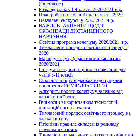
(Оновлено)
Розклад уроків 1-4 класи. 2020/2021 н.р.
План роботи на осінніх канікулах - 2020
Навчальні екскурсії у 2020-2021 н.р.
ВАЖЛИВІ АКЦЕНТИ ЩОДО
ОРГАНІЗАЦІЇ ДИСТАНЦІЙНОГО
НАВЧАННЯ
Освітня програма колегіуму 2020/2021 н.р.
Тимчасовий порядок освітнього процесу -
2020
Маршрути руху (адаптивний карантин)
2020/2021
Інструменти дистанційного навчання для
учнів 5-11 класів
Освітній процес в умовах недопущення
поширення COVID-19 з 23.11.20
Алгоритм роботи колегіуму залежно від
карантинної зони
Вчимося з використанням технологій
дистанційного навчання
Тимчасовий порядок освітнього процесу на
час карантину
Гігієнічні правила складання розкладу
навчальних занять
Тривалість навчального заняття з технічними