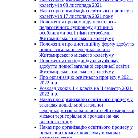
колегіумі з 08 листопада 2021
Наказ про організацію освітнього процесу в
колегіумі з 17 листопада 2021 року
Положення про команду психолого-
педагогічного супроводу дитини з
особливими освітніми потребами
Житомирського міського колегіуму
Положення про дистанційну форму здобуття
повної загальної середньої освіти
Житомирського міського колегіуму
Положення про індивідуальну форму
здобуття повної загальної середньої освіти
Житомирського міського колегіуму
Про організацію освітнього процесу у 2021-
2022 н.р.
Розклад уроків 1-4 класів на ІІ семестр 2021-
2022 н.р.
Наказ про організацію освітнього процесу у
закладах дошкільної,загальної
середньої,позашкільної освіти Житомирської
міської територіальної громади на час
воєнного стану
Наказ про організацію освітнього процесу у
початкових класах колегіуму в умовах