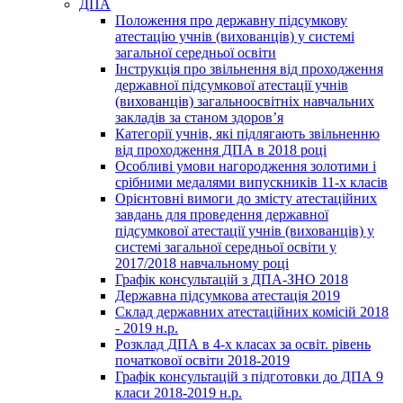
ДПА
Положення про державну підсумкову
атестацію учнів (вихованців) у системі
загальної середньої освіти
Інструкція про звільнення від проходження
державної підсумкової атестації учнів
(вихованців) загальноосвітніх навчальних
закладів за станом здоров’я
Категорії учнів, які підлягають звільненню
від проходження ДПА в 2018 році
Особливі умови нагородження золотими і
срібними медалями випускників 11-х класів
Орієнтовні вимоги до змісту атестаційних
завдань для проведення державної
підсумкової атестації учнів (вихованців) у
системі загальної середньої освіти у
2017/2018 навчальному році
Графік консультацій з ДПА-ЗНО 2018
Державна підсумкова атестація 2019
Склад державних атестаційних комісій 2018
- 2019 н.р.
Розклад ДПА в 4-х класах за освіт. рівень
початкової освіти 2018-2019
Графік консультацій з підготовки до ДПА 9
класи 2018-2019 н.р.