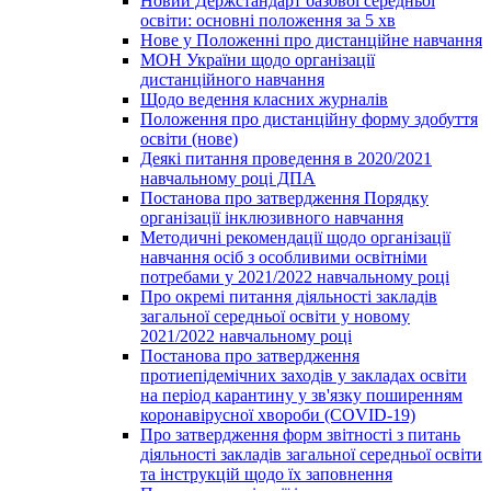
Новий Держстандарт базової середньої
освіти: основні положення за 5 хв
Нове у Положенні про дистанційне навчання
МОН України щодо організації
дистанційного навчання
Щодо ведення класних журналів
Положення про дистанційну форму здобуття
освіти (нове)
Деякі питання проведення в 2020/2021
навчальному році ДПА
Постанова про затвердження Порядку
організації інклюзивного навчання
Методичні рекомендації щодо організації
навчання осіб з особливими освітніми
потребами у 2021/2022 навчальному році
Про окремі питання діяльності закладів
загальної середньої освіти у новому
2021/2022 навчальному році
Постанова про затвердження
протиепідемічних заходів у закладах освіти
на період карантину у зв'язку поширенням
коронавірусної хвороби (COVID-19)
Про затвердження форм звітності з питань
діяльності закладів загальної середньої освіти
та інструкцій щодо їх заповнення