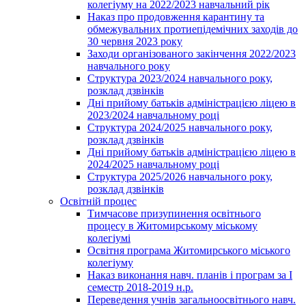
колегіуму на 2022/2023 навчальний рік
Наказ про продовження карантину та
обмежувальних протиепідемічних заходів до
30 червня 2023 року
Заходи організованого закінчення 2022/2023
навчального року
Структура 2023/2024 навчального року,
розклад дзвінків
Дні прийому батьків адміністрацією ліцею в
2023/2024 навчальному році
Структура 2024/2025 навчального року,
розклад дзвінків
Дні прийому батьків адміністрацією ліцею в
2024/2025 навчальному році
Структура 2025/2026 навчального року,
розклад дзвінків
Освітній процес
Тимчасове призупинення освітнього
процесу в Житомирському міському
колегіумі
Освітня програма Житомирського міського
колегіуму
Наказ виконання навч. планів і програм за І
семестр 2018-2019 н.р.
Переведення учнів загальноосвітнього навч.