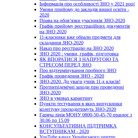
Інформація про особливості ЗНО у 2021 році
Умови прийому до закладів вищої освіти -
2020
Права на обов’язки учасників ЗНО-2020
Графік прийому реєстраційних документів
на ЗНО 2020
11-класники вже обрали предмети для
складання ЗНО-2020
Наказ про реєстрацію на ЗНО 2020
ЗНО 2020 : умови, графік, підготовка
ЯК ВПОРАТИСЯ З НАПРУГОЮ ТА
СТРЕСОМ ПЕРЕД ЗНО
Про відтермінування пробного ЗНО
Графік проведення ЗНО - 2020
ЗНО-2020. До уваги учнів 11-х класів!
Протиепідемічні заходи при проведенні
ЗНО-2020
ЗНО в умовах карантину
Пункти тестування в яких випускники
колегіуму проходитимуть ЗНО-2020
Гаряча лінія МОНУ 0800-50-45-70 працює з
30.06 по 15.09
КОНСУЛЬТАТИВНА ПІДТРИМКА
ВСТУПНИКАМ - 2020
YouTube канал Українського центру