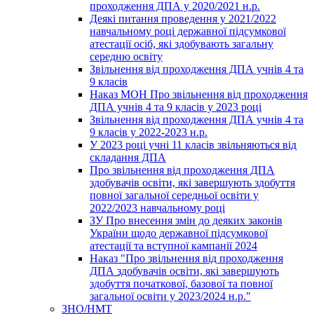
проходження ДПА у 2020/2021 н.р.
Деякі питання проведення у 2021/2022
навчальному році державної підсумкової
атестації осіб, які здобувають загальну
середню освіту
Звільнення від проходження ДПА учнів 4 та
9 класів
Наказ МОН Про звільнення від проходження
ДПА учнів 4 та 9 класів у 2023 році
Звільнення від проходження ДПА учнів 4 та
9 класів у 2022-2023 н.р.
У 2023 році учні 11 класів звільняються від
складання ДПА
Про звільнення від проходження ДПА
здобувачів освіти, які завершують здобуття
повної загальної середньої освіти у
2022/2023 навчальному році
ЗУ Про внесення змін до деяких законів
України щодо державної підсумкової
атестації та вступної кампанії 2024
Наказ "Про звільнення від проходження
ДПА здобувачів освіти, які завершують
здобуття початкової, базової та повної
загальної освіти у 2023/2024 н.р."
ЗНО/НМТ