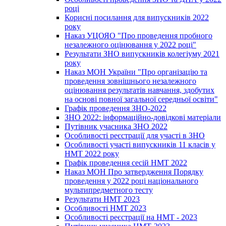
році
Корисні посилання для випускників 2022
року
Наказ УЦОЯО "Про проведення пробного
незалежного оцінювання у 2022 році"
Результати ЗНО випускників колегіуму 2021
року
Наказ МОН України "Про організацію та
проведення зовнішнього незалежного
оцінювання результатів навчання, здобутих
на основі повної загальної середньої освіти"
Графік проведення ЗНО-2022
ЗНО 2022: інформаційно-довідкові матеріали
Путівник учасника ЗНО 2022
Особливості реєстрації для участі в ЗНО
Особливості участі випускників 11 класів у
НМТ 2022 року
Графік проведення сесій НМТ 2022
Наказ МОН Про затвердження Порядку
проведення у 2022 році національного
мультипредметного тесту
Результати НМТ 2023
Особливості НМТ 2023
Особливості реєстрації на НМТ - 2023