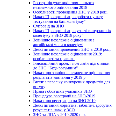
Реєстрація учасників зовнішнього
незалежного оцінювання 2018
Особливості проведення ЗНО у 2018 році
Наказ "Про організацію роботи пункту
тестування на базі колегіуму"
Супровід на ЗНО
Наказ "Про організацію участі випускників
колегіуму в ЗНО 2018 року"
Зовнішнє незалежне оцінювання з
англійської мови в колегіумі
Деякі питання проведення ЗНО в 2019 році
Зовнішнє незалежне оцінювання 2019:
особливості та правила
Інноваційний проект з он-лайн підготовки
до ЗНО "Будь розумним"
Наказ про зовнішнє незалежне оцінювання
результатів навчання у 2019 р.
Витяг з переліку конкурсних предметів для
вступу
Права і обов'язки учасників ЗНО
Процедура реєстрації на ЗНО-2019
Наказ про реєстрацію на ЗНО 2019
Деякі питання норматив. забезпеч. здобутих
результатів навч. у ЗСО
ЗНО та ДПА у 2019-2020 н.р.