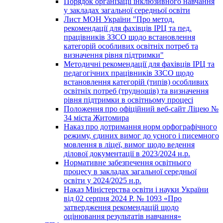
Порядок організації інклюзивного навчання
у закладах загальної середньої освіти
Лист МОН України "Про метод.
рекомендації для фахівців ІРЦ та пед.
працівників ЗЗСО щодо встановлення
категорій особливих освітніх потреб та
визначення рівня підтримки"
Методичні рекомендації для фахівців ІРЦ та
педагогічних працівників ЗЗСО щодо
встановлення категорій (типів) особливих
освітніх потреб (труднощів) та визначення
рівня підтримки в освітньому процесі
Положення про офіційний веб-сайт Ліцею №
34 міста Житомира
Наказ про дотримання норм орфографічного
режиму, єдиних вимог до усного і писемного
мовлення в ліцеї, вимог щодо ведення
ділової документації в 2023/2024 н.р.
Нормативне забезпечення освітнього
процесу в закладах загальної середньої
освіти у 2024/2025 н.р.
Наказ Міністерства освіти і науки України
від 02 серпня 2024 Р. № 1093 «Про
затвердження рекомендацій щодо
оцінювання результатів навчання»