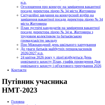
н.р.
Оголошення про конкурс на заміщення вакантної
посади директора ліцею № 34 міста Житомира
Ситуаційні завдання на конкурсний відбір на
заміщення вакантної посади директора ліцею № 34
міста Житомира
План зустрічі кандидатів на заміщення вакантної
посади директора ліцею № 34 м. Житомира з
трудовим колективом та батьківською
громадськістю закладу
Про Міжнародний день шкільного харчування
До уваги батьків майбутніх першокласників
2026/2027 н.р.
24 квітня 2026 року у ліцеї відбудеться День
цивільного захисту План, графік проведення Дня
цивільного захисту і об'єктового тренування 2026
Контакти
Путівник учасника
НМТ-2023
Головна