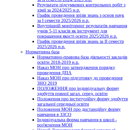
Результати підсумкових контрольних робіт з
хімії за 2024/2025 н.р.
Графік проведення зрізів знань з основ наук
за І семестр 2025/2026 н.р.
Внутрішній моніторинг результатів навчання
учнів 5-11 класів як інструмент для
покращення якості освіти 2025/2026 н.р.
Графік проведення зрізів знань за ІІ семестр
2025/2026 н.р.
Нормативна база
Нормативно-правова база діяльності закладів
освіти 2018-2019 н.р.
Наказ МОН про затвердження порядку
проведення ДПА
Наказ МОН про підготовку до проведення
ЗНО 2019
ПОЛОЖЕННЯ про індивідуальну форму
здобуття повної загал. серед. освіти
Положення про інституційну форму здобуття
загальної середньої освіти
Положення МОН про дистанційну форму
навчання в ЗЗСО
Індивідуальна форма навчання в школі -
роз'яснення МОН