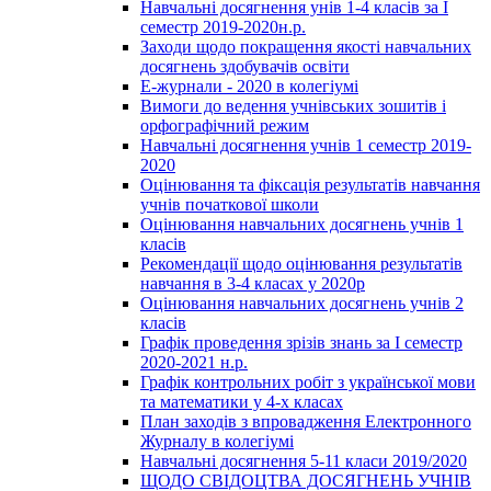
Навчальні досягнення унів 1-4 класів за І
семестр 2019-2020н.р.
Заходи щодо покращення якості навчальних
досягнень здобувачів освіти
Е-журнали - 2020 в колегіумі
Вимоги до ведення учнівських зошитів і
орфографічний режим
Навчальні досягнення учнів 1 семестр 2019-
2020
Оцінювання та фіксація результатів навчання
учнів початкової школи
Оцінювання навчальних досягнень учнів 1
класів
Рекомендації щодо оцінювання результатів
навчання в 3-4 класах у 2020р
Оцінювання навчальних досягнень учнів 2
класів
Графік проведення зрізів знань за І семестр
2020-2021 н.р.
Графік контрольних робіт з української мови
та математики у 4-х класах
План заходів з впровадження Електронного
Журналу в колегіумі
Навчальні досягнення 5-11 класи 2019/2020
ЩОДО СВІДОЦТВА ДОСЯГНЕНЬ УЧНІВ