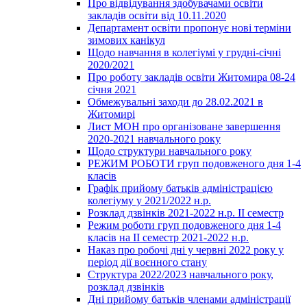
Про відвідування здобувачами освіти
закладів освіти від 10.11.2020
Департамент освіти пропонує нові терміни
зимових канікул
Щодо навчання в колегіумі у грудні-січні
2020/2021
Про роботу закладів освіти Житомира 08-24
січня 2021
Обмежувальні заходи до 28.02.2021 в
Житомирі
Лист МОН про організоване завершення
2020-2021 навчального року
Щодо структури навчального року
РЕЖИМ РОБОТИ груп подовженого дня 1-4
класів
Графік прийому батьків адміністрацією
колегіуму у 2021/2022 н.р.
Розклад дзвінків 2021-2022 н.р. ІІ семестр
Режим роботи груп подовженого дня 1-4
класів на ІІ семестр 2021-2022 н.р.
Наказ про робочі дні у червні 2022 року у
період дії воєнного стану
Структура 2022/2023 навчального року,
розклад дзвінків
Дні прийому батьків членами адміністрації