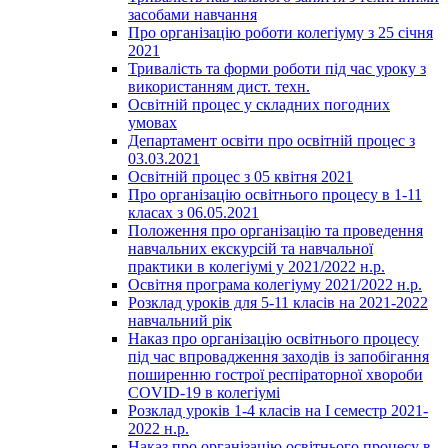
засобами навчання
Про організацію роботи колегіуму з 25 січня
2021
Тривалість та форми роботи під час уроку з
використанням дист. техн.
Освітній процес у складних погодних
умовах
Департамент освіти про освітній процес з
03.03.2021
Освітній процес з 05 квітня 2021
Про організацію освітнього процесу в 1-11
класах з 06.05.2021
Положення про організацію та проведення
навчальних екскурсій та навчальної
практики в колегіумі у 2021/2022 н.р.
Освітня програма колегіуму 2021/2022 н.р.
Розклад уроків для 5-11 класів на 2021-2022
навчальний рік
Наказ про організацію освітнього процесу
під час впровадження заходів із запобігання
поширенню гострої респіраторної хвороби
COVID-19 в колегіумі
Розклад уроків 1-4 класів на І семестр 2021-
2022 н.р.
Наказ про організацію освітнього процесу в