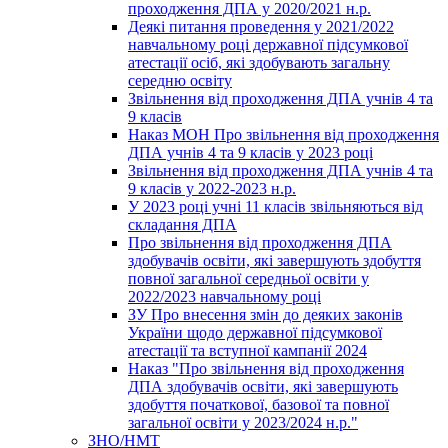
проходження ДПА у 2020/2021 н.р.
Деякі питання проведення у 2021/2022
навчальному році державної підсумкової
атестації осіб, які здобувають загальну
середню освіту
Звільнення від проходження ДПА учнів 4 та
9 класів
Наказ МОН Про звільнення від проходження
ДПА учнів 4 та 9 класів у 2023 році
Звільнення від проходження ДПА учнів 4 та
9 класів у 2022-2023 н.р.
У 2023 році учні 11 класів звільняються від
складання ДПА
Про звільнення від проходження ДПА
здобувачів освіти, які завершують здобуття
повної загальної середньої освіти у
2022/2023 навчальному році
ЗУ Про внесення змін до деяких законів
України щодо державної підсумкової
атестації та вступної кампанії 2024
Наказ "Про звільнення від проходження
ДПА здобувачів освіти, які завершують
здобуття початкової, базової та повної
загальної освіти у 2023/2024 н.р."
ЗНО/НМТ