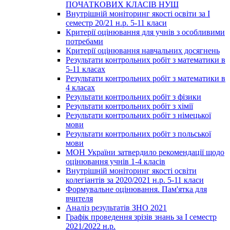
ПОЧАТКОВИХ КЛАСІВ НУШ
Внутрішній моніторинг якості освіти за І
семестр 20/21 н.р. 5-11 класи
Критерії оцінювання для учнів з особливими
потребами
Критерії оцінювання навчальних досягнень
Результати контрольних робіт з математики в
5-11 класах
Результати контрольних робіт з математики в
4 класах
Результати контрольних робіт з фізики
Результати контрольних робіт з хімії
Результати контрольних робіт з німецької
мови
Результати контрольних робіт з польської
мови
МОН України затвердило рекомендації щодо
оцінювання учнів 1-4 класів
Внутрішній моніторинг якості освіти
колегіантів за 2020/2021 н.р. 5-11 класи
Формувальне оцінювання. Пам'ятка для
вчителя
Аналіз результатів ЗНО 2021
Графік проведення зрізів знань за І семестр
2021/2022 н.р.