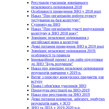
Реєстрація учасників зовнішнього
незалежного оцінювання 2018
Особливості проведення ЗНО у 2018 році
Наказ "Про організацію роботи пункту
тестування на базі колегіуму"
Супровід на ЗНО
Наказ "Про організацію участі випускників
колегіуму в ЗНО 2018 року"
Зовнішнє незалежне оцінювання з
англійської мови в колегіумі
Деякі питання проведення ЗНО в 2019 році
Зовнішнє незалежне оцінювання 2019:
особливості та правила
Інноваційний проект з он-лайн підготовки
до ЗНО "Будь розумним"
Наказ про зовнішнє незалежне оцінювання
результатів навчання у 2019 р.
Витяг з переліку конкурсних предметів для
вступу
Права і обов'язки учасників ЗНО
Процедура реєстрації на ЗНО-2019
Наказ про реєстрацію на ЗНО 2019
Деякі питання норматив. забезпеч. здобутих
результатів навч. у ЗСО
ЗНО та ДПА у 2019-2020 н.р.