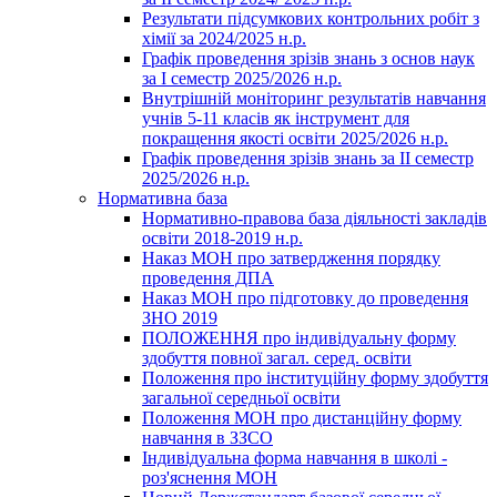
Результати підсумкових контрольних робіт з
хімії за 2024/2025 н.р.
Графік проведення зрізів знань з основ наук
за І семестр 2025/2026 н.р.
Внутрішній моніторинг результатів навчання
учнів 5-11 класів як інструмент для
покращення якості освіти 2025/2026 н.р.
Графік проведення зрізів знань за ІІ семестр
2025/2026 н.р.
Нормативна база
Нормативно-правова база діяльності закладів
освіти 2018-2019 н.р.
Наказ МОН про затвердження порядку
проведення ДПА
Наказ МОН про підготовку до проведення
ЗНО 2019
ПОЛОЖЕННЯ про індивідуальну форму
здобуття повної загал. серед. освіти
Положення про інституційну форму здобуття
загальної середньої освіти
Положення МОН про дистанційну форму
навчання в ЗЗСО
Індивідуальна форма навчання в школі -
роз'яснення МОН