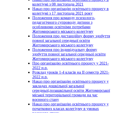
колегіумі з 08 листопада 2021
Наказ про організацію освітнього процесу в
колегіумі з 17 листопада 2021 року
Положення про команду психолого-
педагогічного супроводу дитини з
особливими освітніми потребами
Житомирського міського колегіуму
Положення про дистанційну форму здобуття
повної загальної середньої освіти
Житомирського міського колегіуму
Положення про індивідуальну форму
здобуття повної загальної середньої освіти
Житомирського міського колегіуму
Про організацію освітнього процесу у 2021-
2022 н.р.
Розклад уроків 1-4 класів на ІІ семестр 2021-
2022 н.р.
Наказ про організацію освітнього процесу у
закладах дошкільної,загальної
середньої,позашкільної освіти Житомирської
міської територіальної громади на час
воєнного стану
Наказ про організацію освітнього процесу у
початкових класах колегіуму в умовах