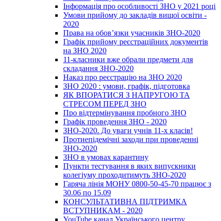
Інформація про особливості ЗНО у 2021 році
Умови прийому до закладів вищої освіти -
2020
Права на обов’язки учасників ЗНО-2020
Графік прийому реєстраційних документів
на ЗНО 2020
11-класники вже обрали предмети для
складання ЗНО-2020
Наказ про реєстрацію на ЗНО 2020
ЗНО 2020 : умови, графік, підготовка
ЯК ВПОРАТИСЯ З НАПРУГОЮ ТА
СТРЕСОМ ПЕРЕД ЗНО
Про відтермінування пробного ЗНО
Графік проведення ЗНО - 2020
ЗНО-2020. До уваги учнів 11-х класів!
Протиепідемічні заходи при проведенні
ЗНО-2020
ЗНО в умовах карантину
Пункти тестування в яких випускники
колегіуму проходитимуть ЗНО-2020
Гаряча лінія МОНУ 0800-50-45-70 працює з
30.06 по 15.09
КОНСУЛЬТАТИВНА ПІДТРИМКА
ВСТУПНИКАМ - 2020
YouTube канал Українського центру