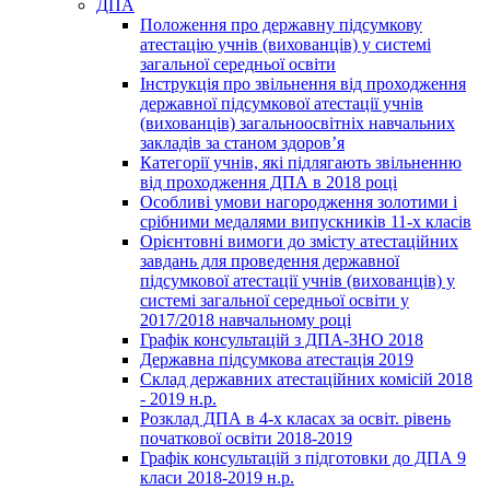
ДПА
Положення про державну підсумкову
атестацію учнів (вихованців) у системі
загальної середньої освіти
Інструкція про звільнення від проходження
державної підсумкової атестації учнів
(вихованців) загальноосвітніх навчальних
закладів за станом здоров’я
Категорії учнів, які підлягають звільненню
від проходження ДПА в 2018 році
Особливі умови нагородження золотими і
срібними медалями випускників 11-х класів
Орієнтовні вимоги до змісту атестаційних
завдань для проведення державної
підсумкової атестації учнів (вихованців) у
системі загальної середньої освіти у
2017/2018 навчальному році
Графік консультацій з ДПА-ЗНО 2018
Державна підсумкова атестація 2019
Склад державних атестаційних комісій 2018
- 2019 н.р.
Розклад ДПА в 4-х класах за освіт. рівень
початкової освіти 2018-2019
Графік консультацій з підготовки до ДПА 9
класи 2018-2019 н.р.