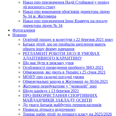
Наказ про призначення Надії Стойкової у період
дії воєнного стану
Наказ про виконання обов'язків директора ліцею
№ 34 м. Житомира
Наказ про призначення Інни Кравчук на посаду
директора ліцею № 34
Фотогалерея
Новини
Освітній процес в колегіумі з 22 березня 2021 року
Батьки дітей, що не пройшли щеплення мають
обрати іншу форму навчання
РЕГЛАМЕНТ РОБОТИ ЗЗСО В УМОВАХ
АДАПТИВНОГО КАРАНТИНУ
Що має бути в рюкзаку учня
Особливості проведення пробного ЗНО-2021
Обмеження, які діють в Україні з 25 січня 2021
МОНУ про складні погодні умови
Обмежувальні заходи в Житомирі до 30.04.2021
Житомир перебуватиме у "червоній" зоні
Щодо канікул з 13 березня 2021
ПРО ВИКОРИСТАННЯ СПОРТИВНИХ
МАЙДАНЧИКІВ ЗАКЛАДУ ОСВІТИ
До уваги батьків майбутніх першокласників
Правила літнього відпочинку
Триває набір дітей до першого класу на 2025/2026