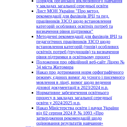
Порядок організації інклюзивного навчання
у закладах загальної середньої освіти
Лист МОН України "Про метод.
рекомендації для фахівців ІРЦ та пед.
працівників ЗЗСО щодо встановлення
категорій особливих освітніх потреб та
визначення рівня підтримки"
Методичні рекомендації для фахівців ІРЦ та
педагогічних працівників ЗЗСО щодо
встановлення категорій (типів) особливих
освітніх потреб (труднощів) та визначення
рівня підтримки в освітньому процесі
Положення про офіційний веб-сайт Ліцею №
34 міста Житомира
Наказ про дотримання норм орфографічного
режиму, єдиних вимог до усного і писемного
мовлення в ліцеї, вимог щодо ведення
ділової документації в 2023/2024 н.р.
Нормативне забезпечення освітнього
процесу в закладах загальної середньої
освіти у 2024/2025 н.р.
Наказ Міністерства освіти і науки України
від 02 серпня 2024 Р. № 1093 «Про
затвердження рекомендацій щодо
оцінювання результатів навчання»