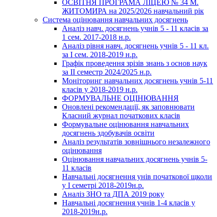
ОСВІТНЯ ПРОГРАМА ЛІЦЕЮ № 34 М.
ЖИТОМИРА на 2025/2026 навчальний рік
Система оцінювання навчальних досягнень
Аналіз навч. досягнень учнів 5 - 11 класів за
1 сем. 2017-2018 н.р.
Аналіз рівня навч. досягнень учнів 5 - 11 кл.
за І сем. 2018-2019 н.р.
Графік проведення зрізів знань з основ наук
за ІІ семестр 2024/2025 н.р.
Моніторинг навчальних досягнень учнів 5-11
класів у 2018-2019 н.р.
ФОРМУВАЛЬНЕ ОЦІНЮВАННЯ
Оновлені рекомендації, як заповнювати
Класний журнал початкових класів
Формувальне оцінювання навчальних
досягнень здобувачів освіти
Аналіз результатів зовнішнього незалежного
оцінювання
Оцінювання навчальних досягнень учнів 5-
11 класів
Навчальні досягнення унів початкової щколи
у І семетрі 2018-2019н.р.
Аналіз ЗНО та ДПА 2019 року
Навчальні досягнення учнів 1-4 класів у
2018-2019н.р.