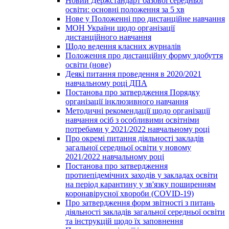
Новий Держстандарт базової середньої
освіти: основні положення за 5 хв
Нове у Положенні про дистанційне навчання
МОН України щодо організації
дистанційного навчання
Щодо ведення класних журналів
Положення про дистанційну форму здобуття
освіти (нове)
Деякі питання проведення в 2020/2021
навчальному році ДПА
Постанова про затвердження Порядку
організації інклюзивного навчання
Методичні рекомендації щодо організації
навчання осіб з особливими освітніми
потребами у 2021/2022 навчальному році
Про окремі питання діяльності закладів
загальної середньої освіти у новому
2021/2022 навчальному році
Постанова про затвердження
протиепідемічних заходів у закладах освіти
на період карантину у зв'язку поширенням
коронавірусної хвороби (COVID-19)
Про затвердження форм звітності з питань
діяльності закладів загальної середньої освіти
та інструкцій щодо їх заповнення