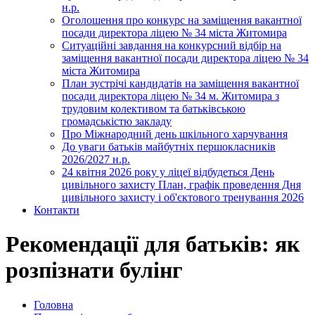
н.р.
Оголошення про конкурс на заміщення вакантної
посади директора ліцею № 34 міста Житомира
Ситуаційні завдання на конкурсний відбір на
заміщення вакантної посади директора ліцею № 34
міста Житомира
План зустрічі кандидатів на заміщення вакантної
посади директора ліцею № 34 м. Житомира з
трудовим колективом та батьківською
громадськістю закладу
Про Міжнародний день шкільного харчування
До уваги батьків майбутніх першокласників
2026/2027 н.р.
24 квітня 2026 року у ліцеї відбудеться День
цивільного захисту План, графік проведення Дня
цивільного захисту і об'єктового тренування 2026
Контакти
Рекомендації для батьків: як
розпізнати булінг
Головна