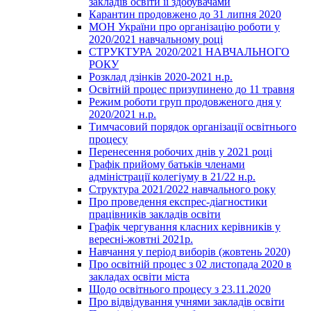
закладів освіти її здобувачами
Карантин продовжено до 31 липня 2020
МОН України про організацію роботи у
2020/2021 навчальному році
СТРУКТУРА 2020/2021 НАВЧАЛЬНОГО
РОКУ
Розклад дзінків 2020-2021 н.р.
Освітній процес призупинено до 11 травня
Режим роботи груп продовженого дня у
2020/2021 н.р.
Тимчасовий порядок організації освітнього
процесу
Перенесення робочих днів у 2021 році
Графік прийому батьків членами
адміністрації колегіуму в 21/22 н.р.
Структура 2021/2022 навчального року
Про проведення експрес-діагностики
працівників закладів освіти
Графік чергування класних керівників у
вересні-жовтні 2021р.
Навчання у період виборів (жовтень 2020)
Про освітній процес з 02 листопада 2020 в
закладах освіти міста
Щодо освітнього процесу з 23.11.2020
Про відвідування учнями закладів освіти