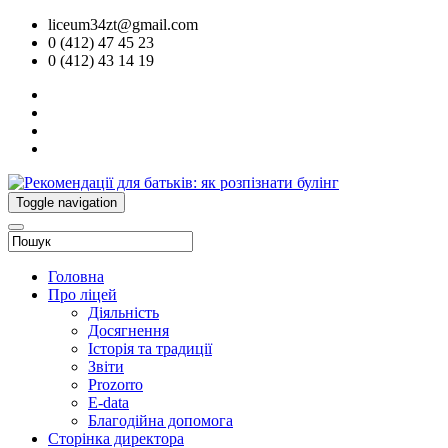
liceum34zt@gmail.com
0 (412) 47 45 23
0 (412) 43 14 19
Toggle navigation
Головна
Про ліцей
Діяльність
Досягнення
Історія та традиції
Звіти
Prozorro
E-data
Благодійна допомога
Сторінка директора