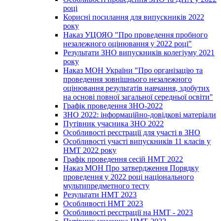
році
Корисні посилання для випускників 2022
року
Наказ УЦОЯО "Про проведення пробного
незалежного оцінювання у 2022 році"
Результати ЗНО випускників колегіуму 2021
року
Наказ МОН України "Про організацію та
проведення зовнішнього незалежного
оцінювання результатів навчання, здобутих
на основі повної загальної середньої освіти"
Графік проведення ЗНО-2022
ЗНО 2022: інформаційно-довідкові матеріали
Путівник учасника ЗНО 2022
Особливості реєстрації для участі в ЗНО
Особливості участі випускників 11 класів у
НМТ 2022 року
Графік проведення сесій НМТ 2022
Наказ МОН Про затвердження Порядку
проведення у 2022 році національного
мультипредметного тесту
Результати НМТ 2023
Особливості НМТ 2023
Особливості реєстрації на НМТ - 2023