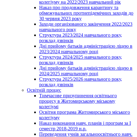
колегіуму на 2022/2023 навчальний рік
Наказ про продовження карантину та
обмежувальних протиепідемічних заходів до
30 червня 2023 року
Заходи організованого закінчення 2022/2023
навчального року
Структура 2023/2024 навчального року,
розклад дзвінків
Дні прийому батьків адміністрацією ліцею в
2023/2024 навчальному році
Структура 2024/2025 навчального року,
розклад дзвінків
Дні прийому батьків адміністрацією ліцею в
2024/2025 навчальному році
Структура 2025/2026 навчального року,
розклад дзвінків
Освітній процес
Тимчасове призупинення освітнього
процесу в Житомирському міському
колегіумі
Освітня програма Житомирського міського
колегіуму
Наказ виконання навч. планів і програм за І
семестр 2018-2019 н.р.
Переведення учнів загальноосвітнього навч.