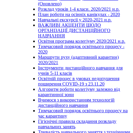
(Оновлено)
Розклад уроків 1-4 класи. 2020/2021 н.р.
План роботи на осінніх канікулах - 2020
Навчальні екскурсії у 2020-2021 н.р.
ВАЖЛИВІ АКЦЕНТИ ЩОДО
ОРГАНІЗАЦІЇ ДИСТАНЦІЙНОГО
НАВЧАННЯ
Освітня програма колегіуму 2020/2021 н.р.
Тимчасовий порядок освітнього процесу -
2020
Маршрути руху (адаптивний карантин)
2020/2021
Інструменти дистанційного навчання для
учнів 5-11 класів
Освітній процес в умовах недопущення
поширення COVID-19 з 23.11.20
Алгоритм роботи колегіуму залежно від
карантинної зони
Вчимося з використанням технологій
дистанційного навчання
Тимчасовий порядок освітнього процесу на
час карантину
Гігієнічні правила складання розкладу
навчальних занять
Тривалість навчального заняття з технічними