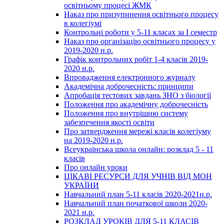
освітньому процесі ЖМК
Наказ про призупинення освітнього процесу
в колегіумі
Контрольні роботи у 5-11 класах за І семестр
Наказ про організацію освітнього процесу у
2019-2020 н.р.
Графік контрольних робіт 1-4 класів 2019-
2020 н.р.
Впровадження електронного журналу
Академічна доброчесність: принципи
Апробація тестових завдань ЗНО з біології
Положення про академічну доброчесність
Положення про внутрішню систему
забезпечення якості освіти
Про затвердження мережі класів колегіуму
на 2019-2020 н.р.
Всеукраїнська школа онлайн: розклад 5 - 11
класів
Про онлайн уроки
ЦІКАВІ РЕСУРСИ ДЛЯ УЧНІВ ВІД МОН
УКРАЇНИ
Навчальний план 5-11 класів 2020-2021н.р.
Навчальний план початкової школи 2020-
2021 н.р.
РОЗКЛАД УРОКІВ ДЛЯ 5-11 КЛАСІВ