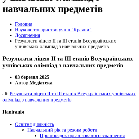
навчальних предметів
Головна
Наукове товариство учнів "Краяни"
Досягнення
Результати ліцею ІІ та ІІІ етапів Всеукраїнських
учнівських олімпіад з навчальних предметів
Результати ліцею ІІ та ІІІ етапів Всеукраїнських
учнівських олімпіад з навчальних предметів
03 березня 2025
Автор
Медіатека
alt:
Результати ліцею ІІ та ІІІ етапів Всеукраїнських учнівських
олімпіад з навчальних предметів
Навігація
Освітня діяльність
Навчальний рік та режим роботи
Про порядок організованого закінчення