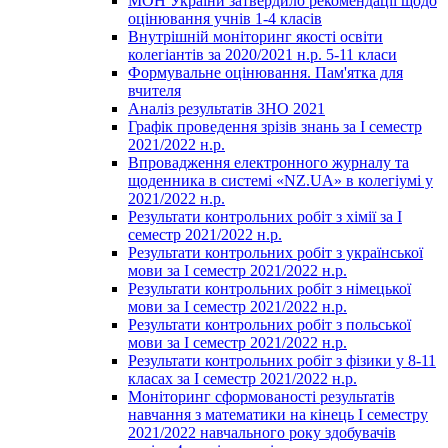
МОН України затвердило рекомендації щодо
оцінювання учнів 1-4 класів
Внутрішній моніторинг якості освіти
колегіантів за 2020/2021 н.р. 5-11 класи
Формувальне оцінювання. Пам'ятка для
вчителя
Аналіз результатів ЗНО 2021
Графік проведення зрізів знань за І семестр
2021/2022 н.р.
Впровадження електронного журналу та
щоденника в системі «NZ.UA» в колегіумі у
2021/2022 н.р.
Результати контрольних робіт з хімії за І
семестр 2021/2022 н.р.
Результати контрольних робіт з української
мови за І семестр 2021/2022 н.р.
Результати контрольних робіт з німецької
мови за І семестр 2021/2022 н.р.
Результати контрольних робіт з польської
мови за І семестр 2021/2022 н.р.
Результати контрольних робіт з фізики у 8-11
класах за І семестр 2021/2022 н.р.
Моніторинг сформованості результатів
навчання з математики на кінець І семестру
2021/2022 навчального року здобувачів