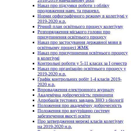
2018-2019 навчальному році
Наказ про підсумки роботи з обліку
продовження навч. та працевл.
Норми орфографічного режиму в колегіумі у
2019-2020 н.р.
Річний план освітнього процесу колегіуму
Розпорядження міського голови про
призупинення освітнього процесу
Наказ про застосування державної мови в
освітньому процесі ЖМК
Наказ про призупинення освітнього процесу
в колегіумі
Контрольні роботи у 5-11 класах за І семестр
Наказ про організацію освітнього процесу у
2019-2020 н.р.
Графік контрольних робіт 1-4 класів 2019-
2020 н.р.
Впровадження електронного журналу
Академічна доброчесність: принципи
Апробація тестових завдань ЗНО з біології
Положення про академічну доброчесність
Положення про внутрішню систему
забезпечення якості освіти
Про затвердження мережі класів колегіуму
на 2019-2020 н.р.