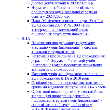
ділової документації в 2023/2024 н.р.
Нормативне забезпечення освітнього
процесу в закладах загальної середньої
освіти у 2024/2025 н.р.
Наказ Міністерства освіти і науки України
від 02 серпня 2024 Р. № 1093 «Про
затвердження рекомендацій щодо
оцінювання результатів навчання»
ДПА
Положення про державну підсумкову
атестацію учнів (вихованців) у системі
загальної середньої освіти
Інструкція про звільнення від проходження
державної підсумкової атестації учнів
(вихованців) загальноосвітніх навчальних
закладів за станом здоров’я
Категорії учнів, які підлягають звільненню
від проходження ДПА в 2018 році
Особливі умови нагородження золотими і
срібними медалями випускників 11-х класів
Орієнтовні вимоги до змісту атестаційних
завдань для проведення державної
підсумкової атестації учнів (вихованців) у
системі загальної середньої освіти у
2017/2018 навчальному році