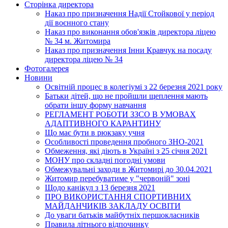
Сторінка директора
Наказ про призначення Надії Стойкової у період
дії воєнного стану
Наказ про виконання обов'язків директора ліцею
№ 34 м. Житомира
Наказ про призначення Інни Кравчук на посаду
директора ліцею № 34
Фотогалерея
Новини
Освітній процес в колегіумі з 22 березня 2021 року
Батьки дітей, що не пройшли щеплення мають
обрати іншу форму навчання
РЕГЛАМЕНТ РОБОТИ ЗЗСО В УМОВАХ
АДАПТИВНОГО КАРАНТИНУ
Що має бути в рюкзаку учня
Особливості проведення пробного ЗНО-2021
Обмеження, які діють в Україні з 25 січня 2021
МОНУ про складні погодні умови
Обмежувальні заходи в Житомирі до 30.04.2021
Житомир перебуватиме у "червоній" зоні
Щодо канікул з 13 березня 2021
ПРО ВИКОРИСТАННЯ СПОРТИВНИХ
МАЙДАНЧИКІВ ЗАКЛАДУ ОСВІТИ
До уваги батьків майбутніх першокласників
Правила літнього відпочинку