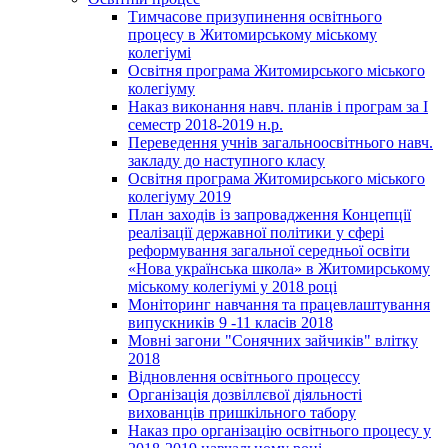
Тимчасове призупинення освітнього
процесу в Житомирському міському
колегіумі
Освітня програма Житомирського міського
колегіуму
Наказ виконання навч. планів і програм за І
семестр 2018-2019 н.р.
Переведення учнів загальноосвітнього навч.
закладу до наступного класу
Освітня програма Житомирського міського
колегіуму 2019
План заходів із запровадження Концепції
реалізації державної політики у сфері
реформування загальної середньої освіти
«Нова українська школа» в Житомирському
міському колегіумі у 2018 році
Моніторинг навчання та працевлаштування
випускників 9 -11 класів 2018
Мовні загони "Сонячних зайчиків" влітку
2018
Відновлення освітнього процессу
Організація дозвіллєвої діяльності
вихованців пришкільного табору
Наказ про організацію освітнього процесу у