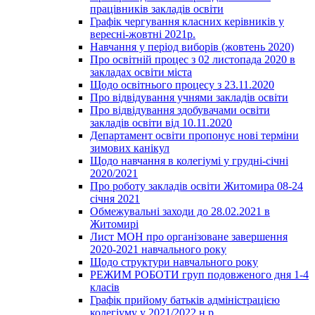
працівників закладів освіти
Графік чергування класних керівників у
вересні-жовтні 2021р.
Навчання у період виборів (жовтень 2020)
Про освітній процес з 02 листопада 2020 в
закладах освіти міста
Щодо освітнього процесу з 23.11.2020
Про відвідування учнями закладів освіти
Про відвідування здобувачами освіти
закладів освіти від 10.11.2020
Департамент освіти пропонує нові терміни
зимових канікул
Щодо навчання в колегіумі у грудні-січні
2020/2021
Про роботу закладів освіти Житомира 08-24
січня 2021
Обмежувальні заходи до 28.02.2021 в
Житомирі
Лист МОН про організоване завершення
2020-2021 навчального року
Щодо структури навчального року
РЕЖИМ РОБОТИ груп подовженого дня 1-4
класів
Графік прийому батьків адміністрацією
колегіуму у 2021/2022 н.р.