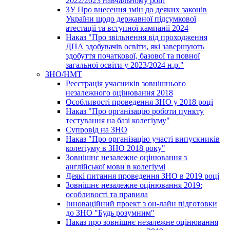
2022/2023 навчальному році
ЗУ Про внесення змін до деяких законів
України щодо державної підсумкової
атестації та вступної кампанії 2024
Наказ "Про звільнення від проходження
ДПА здобувачів освіти, які завершують
здобуття початкової, базової та повної
загальної освіти у 2023/2024 н.р."
ЗНО/НМТ
Реєстрація учасників зовнішнього
незалежного оцінювання 2018
Особливості проведення ЗНО у 2018 році
Наказ "Про організацію роботи пункту
тестування на базі колегіуму"
Супровід на ЗНО
Наказ "Про організацію участі випускників
колегіуму в ЗНО 2018 року"
Зовнішнє незалежне оцінювання з
англійської мови в колегіумі
Деякі питання проведення ЗНО в 2019 році
Зовнішнє незалежне оцінювання 2019:
особливості та правила
Інноваційний проект з он-лайн підготовки
до ЗНО "Будь розумним"
Наказ про зовнішнє незалежне оцінювання