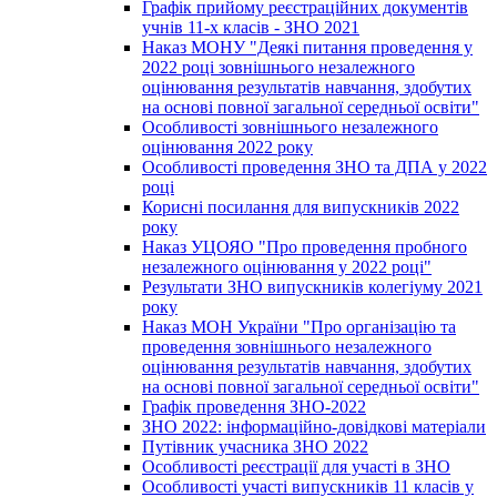
Графік прийому реєстраційних документів
учнів 11-х класів - ЗНО 2021
Наказ МОНУ "Деякі питання проведення у
2022 році зовнішнього незалежного
оцінювання результатів навчання, здобутих
на основі повної загальної середньої освіти"
Особливості зовнішнього незалежного
оцінювання 2022 року
Особливості проведення ЗНО та ДПА у 2022
році
Корисні посилання для випускників 2022
року
Наказ УЦОЯО "Про проведення пробного
незалежного оцінювання у 2022 році"
Результати ЗНО випускників колегіуму 2021
року
Наказ МОН України "Про організацію та
проведення зовнішнього незалежного
оцінювання результатів навчання, здобутих
на основі повної загальної середньої освіти"
Графік проведення ЗНО-2022
ЗНО 2022: інформаційно-довідкові матеріали
Путівник учасника ЗНО 2022
Особливості реєстрації для участі в ЗНО
Особливості участі випускників 11 класів у