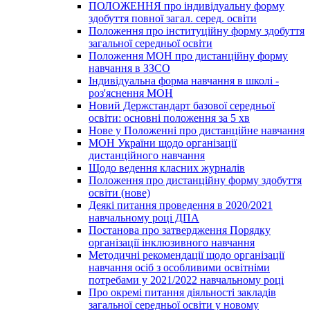
ПОЛОЖЕННЯ про індивідуальну форму
здобуття повної загал. серед. освіти
Положення про інституційну форму здобуття
загальної середньої освіти
Положення МОН про дистанційну форму
навчання в ЗЗСО
Індивідуальна форма навчання в школі -
роз'яснення МОН
Новий Держстандарт базової середньої
освіти: основні положення за 5 хв
Нове у Положенні про дистанційне навчання
МОН України щодо організації
дистанційного навчання
Щодо ведення класних журналів
Положення про дистанційну форму здобуття
освіти (нове)
Деякі питання проведення в 2020/2021
навчальному році ДПА
Постанова про затвердження Порядку
організації інклюзивного навчання
Методичні рекомендації щодо організації
навчання осіб з особливими освітніми
потребами у 2021/2022 навчальному році
Про окремі питання діяльності закладів
загальної середньої освіти у новому