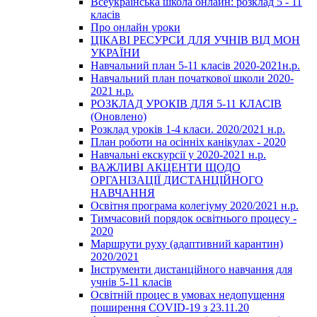
Всеукраїнська школа онлайн: розклад 5 - 11
класів
Про онлайн уроки
ЦІКАВІ РЕСУРСИ ДЛЯ УЧНІВ ВІД МОН
УКРАЇНИ
Навчальний план 5-11 класів 2020-2021н.р.
Навчальний план початкової школи 2020-
2021 н.р.
РОЗКЛАД УРОКІВ ДЛЯ 5-11 КЛАСІВ
(Оновлено)
Розклад уроків 1-4 класи. 2020/2021 н.р.
План роботи на осінніх канікулах - 2020
Навчальні екскурсії у 2020-2021 н.р.
ВАЖЛИВІ АКЦЕНТИ ЩОДО
ОРГАНІЗАЦІЇ ДИСТАНЦІЙНОГО
НАВЧАННЯ
Освітня програма колегіуму 2020/2021 н.р.
Тимчасовий порядок освітнього процесу -
2020
Маршрути руху (адаптивний карантин)
2020/2021
Інструменти дистанційного навчання для
учнів 5-11 класів
Освітній процес в умовах недопущення
поширення COVID-19 з 23.11.20