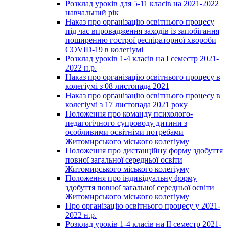
Розклад уроків для 5-11 класів на 2021-2022
навчальний рік
Наказ про організацію освітнього процесу
під час впровадження заходів із запобігання
поширенню гострої респіраторної хвороби
COVID-19 в колегіумі
Розклад уроків 1-4 класів на І семестр 2021-
2022 н.р.
Наказ про організацію освітнього процесу в
колегіумі з 08 листопада 2021
Наказ про організацію освітнього процесу в
колегіумі з 17 листопада 2021 року
Положення про команду психолого-
педагогічного супроводу дитини з
особливими освітніми потребами
Житомирського міського колегіуму
Положення про дистанційну форму здобуття
повної загальної середньої освіти
Житомирського міського колегіуму
Положення про індивідуальну форму
здобуття повної загальної середньої освіти
Житомирського міського колегіуму
Про організацію освітнього процесу у 2021-
2022 н.р.
Розклад уроків 1-4 класів на ІІ семестр 2021-