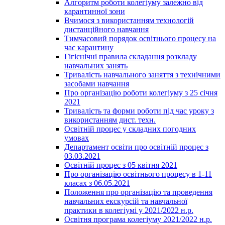
Алгоритм роботи колегіуму залежно від
карантинної зони
Вчимося з використанням технологій
дистанційного навчання
Тимчасовий порядок освітнього процесу на
час карантину
Гігієнічні правила складання розкладу
навчальних занять
Тривалість навчального заняття з технічними
засобами навчання
Про організацію роботи колегіуму з 25 січня
2021
Тривалість та форми роботи під час уроку з
використанням дист. техн.
Освітній процес у складних погодних
умовах
Департамент освіти про освітній процес з
03.03.2021
Освітній процес з 05 квітня 2021
Про організацію освітнього процесу в 1-11
класах з 06.05.2021
Положення про організацію та проведення
навчальних екскурсій та навчальної
практики в колегіумі у 2021/2022 н.р.
Освітня програма колегіуму 2021/2022 н.р.