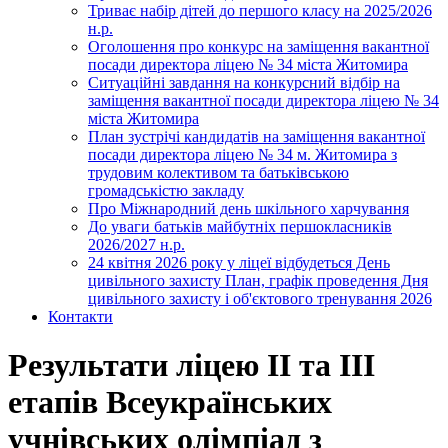
Триває набір дітей до першого класу на 2025/2026
н.р.
Оголошення про конкурс на заміщення вакантної
посади директора ліцею № 34 міста Житомира
Ситуаційні завдання на конкурсний відбір на
заміщення вакантної посади директора ліцею № 34
міста Житомира
План зустрічі кандидатів на заміщення вакантної
посади директора ліцею № 34 м. Житомира з
трудовим колективом та батьківською
громадськістю закладу
Про Міжнародний день шкільного харчування
До уваги батьків майбутніх першокласників
2026/2027 н.р.
24 квітня 2026 року у ліцеї відбудеться День
цивільного захисту План, графік проведення Дня
цивільного захисту і об'єктового тренування 2026
Контакти
Результати ліцею ІІ та ІІІ
етапів Всеукраїнських
учнівських олімпіад з