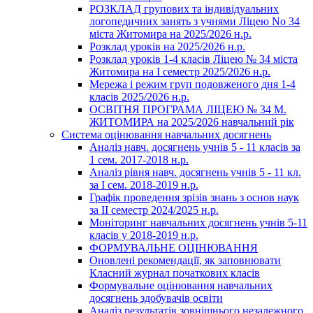
РОЗКЛАД групових та індивідуальних
логопедичних занять з учнями Ліцею No 34
міста Житомира на 2025/2026 н.р.
Розклад уроків на 2025/2026 н.р.
Розклад уроків 1-4 класів Ліцею № 34 міста
Житомира на І семестр 2025/2026 н.р.
Мережа і режим груп подовженого дня 1-4
класів 2025/2026 н.р.
ОСВІТНЯ ПРОГРАМА ЛІЦЕЮ № 34 М.
ЖИТОМИРА на 2025/2026 навчальний рік
Система оцінювання навчальних досягнень
Аналіз навч. досягнень учнів 5 - 11 класів за
1 сем. 2017-2018 н.р.
Аналіз рівня навч. досягнень учнів 5 - 11 кл.
за І сем. 2018-2019 н.р.
Графік проведення зрізів знань з основ наук
за ІІ семестр 2024/2025 н.р.
Моніторинг навчальних досягнень учнів 5-11
класів у 2018-2019 н.р.
ФОРМУВАЛЬНЕ ОЦІНЮВАННЯ
Оновлені рекомендації, як заповнювати
Класний журнал початкових класів
Формувальне оцінювання навчальних
досягнень здобувачів освіти
Аналіз результатів зовнішнього незалежного