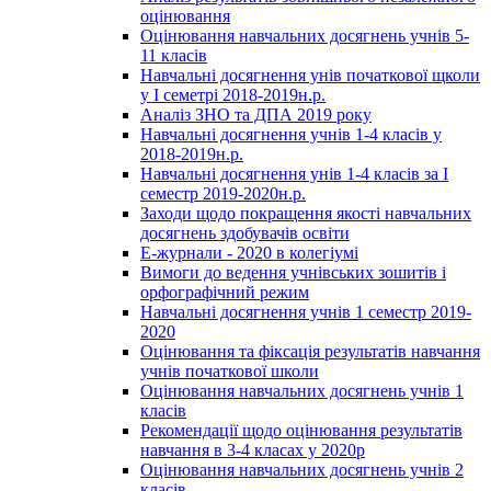
оцінювання
Оцінювання навчальних досягнень учнів 5-
11 класів
Навчальні досягнення унів початкової щколи
у І семетрі 2018-2019н.р.
Аналіз ЗНО та ДПА 2019 року
Навчальні досягнення учнів 1-4 класів у
2018-2019н.р.
Навчальні досягнення унів 1-4 класів за І
семестр 2019-2020н.р.
Заходи щодо покращення якості навчальних
досягнень здобувачів освіти
Е-журнали - 2020 в колегіумі
Вимоги до ведення учнівських зошитів і
орфографічний режим
Навчальні досягнення учнів 1 семестр 2019-
2020
Оцінювання та фіксація результатів навчання
учнів початкової школи
Оцінювання навчальних досягнень учнів 1
класів
Рекомендації щодо оцінювання результатів
навчання в 3-4 класах у 2020р
Оцінювання навчальних досягнень учнів 2
класів