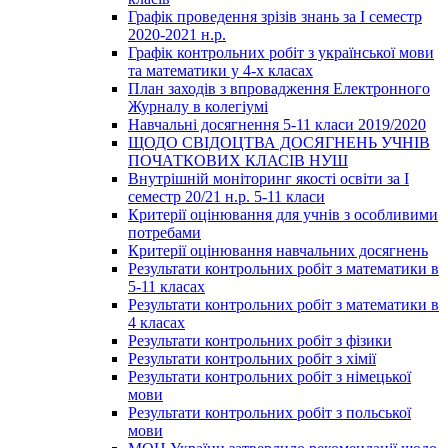
Графік проведення зрізів знань за І семестр
2020-2021 н.р.
Графік контрольних робіт з української мови
та математики у 4-х класах
План заходів з впровадження Електронного
Журналу в колегіумі
Навчальні досягнення 5-11 класи 2019/2020
ЩОДО СВІДОЦТВА ДОСЯГНЕНЬ УЧНІВ
ПОЧАТКОВИХ КЛАСІВ НУШ
Внутрішній моніторинг якості освіти за І
семестр 20/21 н.р. 5-11 класи
Критерії оцінювання для учнів з особливими
потребами
Критерії оцінювання навчальних досягнень
Результати контрольних робіт з математики в
5-11 класах
Результати контрольних робіт з математики в
4 класах
Результати контрольних робіт з фізики
Результати контрольних робіт з хімії
Результати контрольних робіт з німецької
мови
Результати контрольних робіт з польської
мови