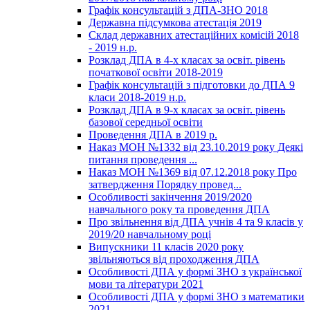
Графік консультацій з ДПА-ЗНО 2018
Державна підсумкова атестація 2019
Склад державних атестаційних комісій 2018
- 2019 н.р.
Розклад ДПА в 4-х класах за освіт. рівень
початкової освіти 2018-2019
Графік консультацій з підготовки до ДПА 9
класи 2018-2019 н.р.
Розклад ДПА в 9-х класах за освіт. рівень
базової середньої освіти
Проведення ДПА в 2019 р.
Наказ МОН №1332 від 23.10.2019 року Деякі
питання проведення ...
Наказ МОН №1369 від 07.12.2018 року Про
затвердження Порядку провед...
Особливості закінчення 2019/2020
навчального року та проведення ДПА
Про звільнення від ДПА учнів 4 та 9 класів у
2019/20 навчальному році
Випускники 11 класів 2020 року
звільняються від проходження ДПА
Особливості ДПА у формі ЗНО з української
мови та літератури 2021
Особливості ДПА у формі ЗНО з математики
2021