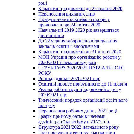
році
Карантин продовжено до 22 травня 2020
Перенесення вихідних днів
Призупинення освітнього процесу
продовжено до 24 квітня 2020
Навчальний 2019-2020 рік завершиться
дистанційно
До 22 червня заборонено відвідування
закладів освіти її здобувачами
Карантин продовжено до 31 липня 2020
МОН України про організацію роботи у
2020/2021 навчальному році
СТРУКТУРА 2020/2021 НАВЧАЛЬНОГО
РОКУ
Розклад дзінків 2020-2021 н.р.
Освітній процес призупинено до 11 травня
Режим роботи груп продовженого дня у
2020/2021 н.р.
Тимчасовий порядок організації освітнього
процесу
Перенесення робочих днів у 2021 році
Графік прийому батьків членами
адміністрації колегіуму в 21/22 н.р.
Структура 2021/2022 навчального року
Про проведення експрес-діагностики