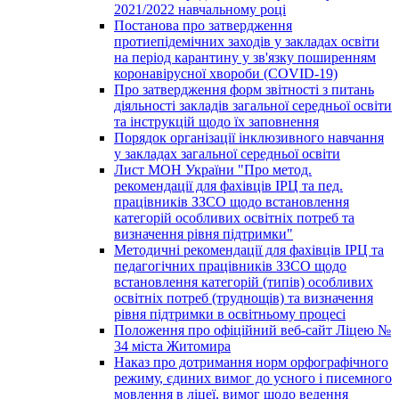
2021/2022 навчальному році
Постанова про затвердження
протиепідемічних заходів у закладах освіти
на період карантину у зв'язку поширенням
коронавірусної хвороби (COVID-19)
Про затвердження форм звітності з питань
діяльності закладів загальної середньої освіти
та інструкцій щодо їх заповнення
Порядок організації інклюзивного навчання
у закладах загальної середньої освіти
Лист МОН України "Про метод.
рекомендації для фахівців ІРЦ та пед.
працівників ЗЗСО щодо встановлення
категорій особливих освітніх потреб та
визначення рівня підтримки"
Методичні рекомендації для фахівців ІРЦ та
педагогічних працівників ЗЗСО щодо
встановлення категорій (типів) особливих
освітніх потреб (труднощів) та визначення
рівня підтримки в освітньому процесі
Положення про офіційний веб-сайт Ліцею №
34 міста Житомира
Наказ про дотримання норм орфографічного
режиму, єдиних вимог до усного і писемного
мовлення в ліцеї, вимог щодо ведення