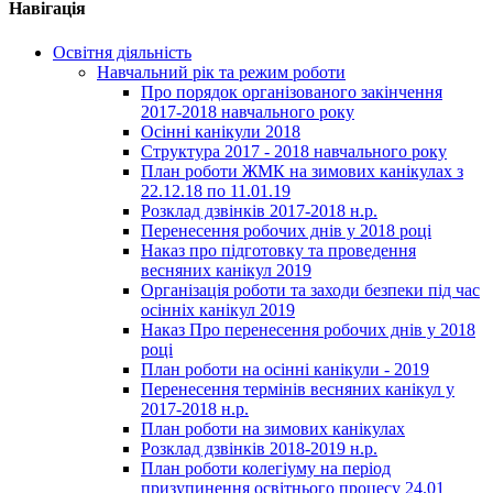
Навігація
Освітня діяльність
Навчальний рік та режим роботи
Про порядок організованого закінчення
2017-2018 навчального року
Осінні канікули 2018
Структура 2017 - 2018 навчального року
План роботи ЖМК на зимових канікулах з
22.12.18 по 11.01.19
Розклад дзвінків 2017-2018 н.р.
Перенесення робочих днів у 2018 році
Наказ про підготовку та проведення
весняних канікул 2019
Організація роботи та заходи безпеки під час
осінніх канікул 2019
Наказ Про перенесення робочих днів у 2018
році
План роботи на осінні канікули - 2019
Перенесення термінів весняних канікул у
2017-2018 н.р.
План роботи на зимових канікулах
Розклад дзвінків 2018-2019 н.р.
План роботи колегіуму на період
призупинення освітнього процесу 24.01