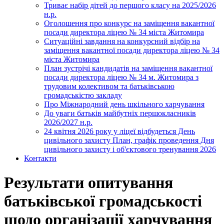
Триває набір дітей до першого класу на 2025/2026
н.р.
Оголошення про конкурс на заміщення вакантної
посади директора ліцею № 34 міста Житомира
Ситуаційні завдання на конкурсний відбір на
заміщення вакантної посади директора ліцею № 34
міста Житомира
План зустрічі кандидатів на заміщення вакантної
посади директора ліцею № 34 м. Житомира з
трудовим колективом та батьківською
громадськістю закладу
Про Міжнародний день шкільного харчування
До уваги батьків майбутніх першокласників
2026/2027 н.р.
24 квітня 2026 року у ліцеї відбудеться День
цивільного захисту План, графік проведення Дня
цивільного захисту і об'єктового тренування 2026
Контакти
Результати опитування
батьківської громадськості
щодо організації харчування