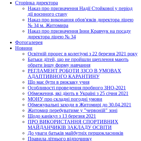
Сторінка директора
Наказ про призначення Надії Стойкової у період
дії воєнного стану
Наказ про виконання обов'язків директора ліцею
№ 34 м. Житомира
Наказ про призначення Інни Кравчук на посаду
директора ліцею № 34
Фотогалерея
Новини
Освітній процес в колегіумі з 22 березня 2021 року
Батьки дітей, що не пройшли щеплення мають
обрати іншу форму навчання
РЕГЛАМЕНТ РОБОТИ ЗЗСО В УМОВАХ
АДАПТИВНОГО КАРАНТИНУ
Що має бути в рюкзаку учня
Особливості проведення пробного ЗНО-2021
Обмеження, які діють в Україні з 25 січня 2021
МОНУ про складні погодні умови
Обмежувальні заходи в Житомирі до 30.04.2021
Житомир перебуватиме у "червоній" зоні
Щодо канікул з 13 березня 2021
ПРО ВИКОРИСТАННЯ СПОРТИВНИХ
МАЙДАНЧИКІВ ЗАКЛАДУ ОСВІТИ
До уваги батьків майбутніх першокласників
Правила літнього відпочинку