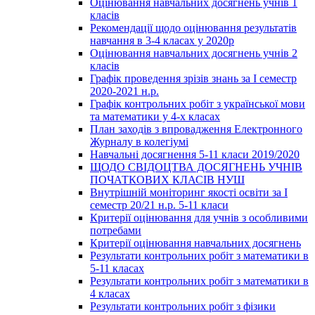
Оцінювання навчальних досягнень учнів 1
класів
Рекомендації щодо оцінювання результатів
навчання в 3-4 класах у 2020р
Оцінювання навчальних досягнень учнів 2
класів
Графік проведення зрізів знань за І семестр
2020-2021 н.р.
Графік контрольних робіт з української мови
та математики у 4-х класах
План заходів з впровадження Електронного
Журналу в колегіумі
Навчальні досягнення 5-11 класи 2019/2020
ЩОДО СВІДОЦТВА ДОСЯГНЕНЬ УЧНІВ
ПОЧАТКОВИХ КЛАСІВ НУШ
Внутрішній моніторинг якості освіти за І
семестр 20/21 н.р. 5-11 класи
Критерії оцінювання для учнів з особливими
потребами
Критерії оцінювання навчальних досягнень
Результати контрольних робіт з математики в
5-11 класах
Результати контрольних робіт з математики в
4 класах
Результати контрольних робіт з фізики