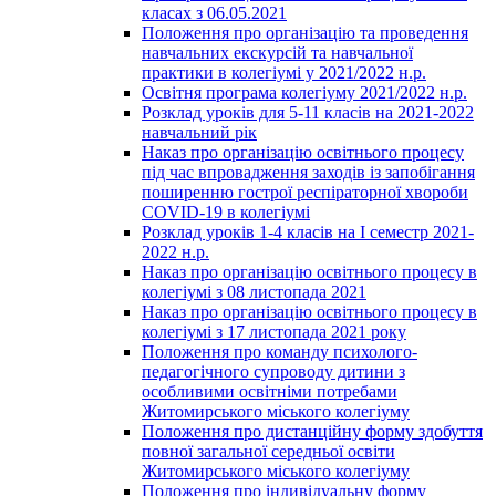
класах з 06.05.2021
Положення про організацію та проведення
навчальних екскурсій та навчальної
практики в колегіумі у 2021/2022 н.р.
Освітня програма колегіуму 2021/2022 н.р.
Розклад уроків для 5-11 класів на 2021-2022
навчальний рік
Наказ про організацію освітнього процесу
під час впровадження заходів із запобігання
поширенню гострої респіраторної хвороби
COVID-19 в колегіумі
Розклад уроків 1-4 класів на І семестр 2021-
2022 н.р.
Наказ про організацію освітнього процесу в
колегіумі з 08 листопада 2021
Наказ про організацію освітнього процесу в
колегіумі з 17 листопада 2021 року
Положення про команду психолого-
педагогічного супроводу дитини з
особливими освітніми потребами
Житомирського міського колегіуму
Положення про дистанційну форму здобуття
повної загальної середньої освіти
Житомирського міського колегіуму
Положення про індивідуальну форму