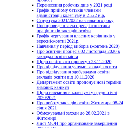
Перенесення робочих днів у 2021 році
Графік прийому батьків членами
адміністрації колегіуму в 21/22 н.р.
Структура 2021/2022 навчального року
Про проведення експрес-діагностики
працівників закладів освіти
Графік чергування класних керівників у
вересні-жовтні 2021р.
Навчання у період виборів (жовтень 2020)
Про освітній процес з 02 листопада 2020 в
закладах освіти міста
Щодо освітнього процесу з 23.11.2020
Про відвідування учнями закладів освіти
Про відвідування здобувачами освіти
закладів освіти від 10.11.2020
Департамент освіти пропонує нові терміни
зимових канікул
Щодо навчання в колегіумі у грудні-січні
2020/2021
Про роботу закладів освіти Житомира 08-24
січня 2021
Обмежувальні заходи до 28.02.2021 в
Житомирі
Лист МОН про організоване завершення