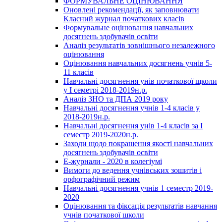
ФОРМУВАЛЬНЕ ОЦІНЮВАННЯ
Оновлені рекомендації, як заповнювати
Класний журнал початкових класів
Формувальне оцінювання навчальних
досягнень здобувачів освіти
Аналіз результатів зовнішнього незалежного
оцінювання
Оцінювання навчальних досягнень учнів 5-
11 класів
Навчальні досягнення унів початкової щколи
у І семетрі 2018-2019н.р.
Аналіз ЗНО та ДПА 2019 року
Навчальні досягнення учнів 1-4 класів у
2018-2019н.р.
Навчальні досягнення унів 1-4 класів за І
семестр 2019-2020н.р.
Заходи щодо покращення якості навчальних
досягнень здобувачів освіти
Е-журнали - 2020 в колегіумі
Вимоги до ведення учнівських зошитів і
орфографічний режим
Навчальні досягнення учнів 1 семестр 2019-
2020
Оцінювання та фіксація результатів навчання
учнів початкової школи