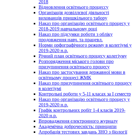
2018
Відновлення освітнього процессу
Організація дозвіллєвої діяльності
вихованців пришкільного табору
Наказ про організацію освітнього процесу у
2018-2019 навчальному році
Наказ про підсумки роботи з обліку
продовження навч. та працевл.
Норми орфографічного режиму в колегіумі у
2019-2020 н.р.
Річний план освітнього процесу колегіуму
Розпорядження міського голови про
призупинення освітнього процесу
Наказ про застосування державної мови в
освітньому процесі ЖМК
Наказ про призупинення освітнього процесу
в колегіумі
Контрольні роботи у 5-11 класах за І семестр
Наказ про організацію освітнього процесу у
2019-2020 н.р.
Графік контрольних робіт 1-4 класів 2019-
2020 н.р.
Впровадження електронного журналу
Академічна доброчесність: принципи
Апробація тестових завдань ЗНО з біології