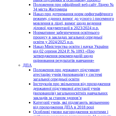
Положення про офіційний веб-сайт Ліцею №
34 міста Житомира
Наказ про дотримання норм орфографічного
режиму, єдиних вимог до усного і писемного
мовлення в ліцеї, вимог щодо ведення
ділової документації в 2023/2024 н.р.
Нормативне забезпечення освітнього
процесу в закладах загальної середньої
освіти у 2024/2025 н.р.
Наказ Міністерства освіти і науки України
від 02 серпня 2024 Р. № 1093 «Про
затвердження рекомендацій щодо
оцінювання результатів навчання»
ДПА
Положення про державну підсумкову
атестацію учнів (вихованців) у системі
загальної середньої освіти
Інструкція про звільнення від проходження
державної підсумкової атестації учнів
(вихованців) загальноосвітніх навчальних
закладів за станом здоров’я
Категорії учнів, які підлягають звільненню
від проходження ДПА в 2018 році
Особливі умови нагородження золотими і