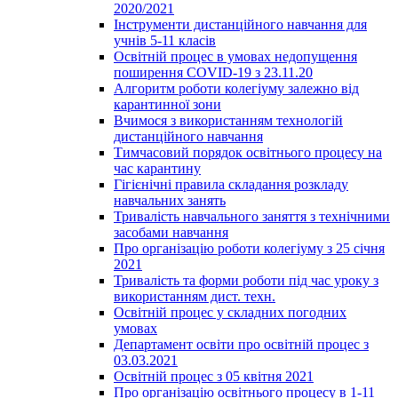
2020/2021
Інструменти дистанційного навчання для
учнів 5-11 класів
Освітній процес в умовах недопущення
поширення COVID-19 з 23.11.20
Алгоритм роботи колегіуму залежно від
карантинної зони
Вчимося з використанням технологій
дистанційного навчання
Тимчасовий порядок освітнього процесу на
час карантину
Гігієнічні правила складання розкладу
навчальних занять
Тривалість навчального заняття з технічними
засобами навчання
Про організацію роботи колегіуму з 25 січня
2021
Тривалість та форми роботи під час уроку з
використанням дист. техн.
Освітній процес у складних погодних
умовах
Департамент освіти про освітній процес з
03.03.2021
Освітній процес з 05 квітня 2021
Про організацію освітнього процесу в 1-11