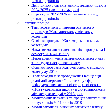
розклад дзвінків
Дні прийому батьків адміністрацією ліцею в
2024/2025 навчальному році
Структура 2025/2026 навчального року,
розклад дзвінків
Освітній процес
Тимчасове призупинення освітнього
процесу в Житомирському міському
колегіумі
Освітня програма Житомирського міського
колегіуму
Наказ виконання навч. планів і програм за І
семестр 2018-2019 н.р.
Переведення учнів загальноосвітнього навч.
закладу до наступного класу
Освітня програма Житомирського міського
колегіуму 2019
План заходів із запровадження Концепції
реалізації державної політики у сфері
реформування загальної середньої освіти
«Нова українська школа» в Житомирському
міському колегіумі у 2018 році
Моніторинг навчання та працевлаштування
випускників 9 -11 класів 2018
Мовні загони "Сонячних зайчиків" влітку