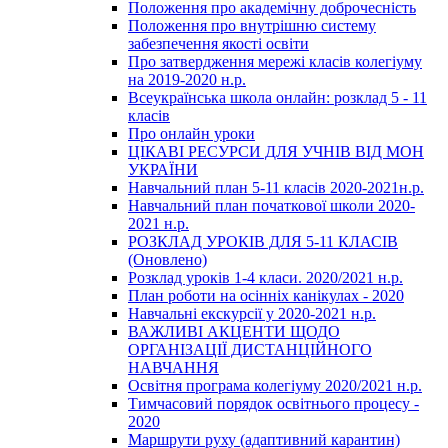
Положення про академічну доброчесність
Положення про внутрішню систему
забезпечення якості освіти
Про затвердження мережі класів колегіуму
на 2019-2020 н.р.
Всеукраїнська школа онлайн: розклад 5 - 11
класів
Про онлайн уроки
ЦІКАВІ РЕСУРСИ ДЛЯ УЧНІВ ВІД МОН
УКРАЇНИ
Навчальний план 5-11 класів 2020-2021н.р.
Навчальний план початкової школи 2020-
2021 н.р.
РОЗКЛАД УРОКІВ ДЛЯ 5-11 КЛАСІВ
(Оновлено)
Розклад уроків 1-4 класи. 2020/2021 н.р.
План роботи на осінніх канікулах - 2020
Навчальні екскурсії у 2020-2021 н.р.
ВАЖЛИВІ АКЦЕНТИ ЩОДО
ОРГАНІЗАЦІЇ ДИСТАНЦІЙНОГО
НАВЧАННЯ
Освітня програма колегіуму 2020/2021 н.р.
Тимчасовий порядок освітнього процесу -
2020
Маршрути руху (адаптивний карантин)