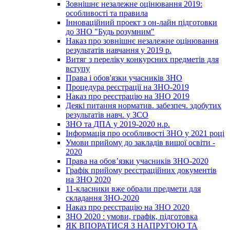
Зовнішнє незалежне оцінювання 2019:
особливості та правила
Інноваційний проект з он-лайн підготовки
до ЗНО "Будь розумним"
Наказ про зовнішнє незалежне оцінювання
результатів навчання у 2019 р.
Витяг з переліку конкурсних предметів для
вступу
Права і обов'язки учасників ЗНО
Процедура реєстрації на ЗНО-2019
Наказ про реєстрацію на ЗНО 2019
Деякі питання норматив. забезпеч. здобутих
результатів навч. у ЗСО
ЗНО та ДПА у 2019-2020 н.р.
Інформація про особливості ЗНО у 2021 році
Умови прийому до закладів вищої освіти -
2020
Права на обов’язки учасників ЗНО-2020
Графік прийому реєстраційних документів
на ЗНО 2020
11-класники вже обрали предмети для
складання ЗНО-2020
Наказ про реєстрацію на ЗНО 2020
ЗНО 2020 : умови, графік, підготовка
ЯК ВПОРАТИСЯ З НАПРУГОЮ ТА