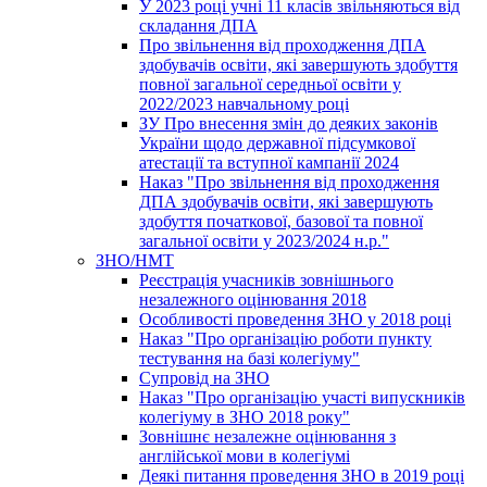
У 2023 році учні 11 класів звільняються від
складання ДПА
Про звільнення від проходження ДПА
здобувачів освіти, які завершують здобуття
повної загальної середньої освіти у
2022/2023 навчальному році
ЗУ Про внесення змін до деяких законів
України щодо державної підсумкової
атестації та вступної кампанії 2024
Наказ "Про звільнення від проходження
ДПА здобувачів освіти, які завершують
здобуття початкової, базової та повної
загальної освіти у 2023/2024 н.р."
ЗНО/НМТ
Реєстрація учасників зовнішнього
незалежного оцінювання 2018
Особливості проведення ЗНО у 2018 році
Наказ "Про організацію роботи пункту
тестування на базі колегіуму"
Супровід на ЗНО
Наказ "Про організацію участі випускників
колегіуму в ЗНО 2018 року"
Зовнішнє незалежне оцінювання з
англійської мови в колегіумі
Деякі питання проведення ЗНО в 2019 році