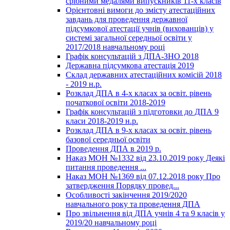
срібними медалями випускників 11-х класів
Орієнтовні вимоги до змісту атестаційних
завдань для проведення державної
підсумкової атестації учнів (вихованців) у
системі загальної середньої освіти у
2017/2018 навчальному році
Графік консультацій з ДПА-ЗНО 2018
Державна підсумкова атестація 2019
Склад державних атестаційних комісій 2018
- 2019 н.р.
Розклад ДПА в 4-х класах за освіт. рівень
початкової освіти 2018-2019
Графік консультацій з підготовки до ДПА 9
класи 2018-2019 н.р.
Розклад ДПА в 9-х класах за освіт. рівень
базової середньої освіти
Проведення ДПА в 2019 р.
Наказ МОН №1332 від 23.10.2019 року Деякі
питання проведення ...
Наказ МОН №1369 від 07.12.2018 року Про
затвердження Порядку провед...
Особливості закінчення 2019/2020
навчального року та проведення ДПА
Про звільнення від ДПА учнів 4 та 9 класів у
2019/20 навчальному році