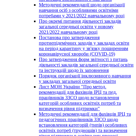
Методичні рекомендації щодо організації
навчання осіб з особливими освітніми
потребами у 2021/2022 навчальному році
Про окремі питання діяльності закладів
загальної середньої освіти у новому
2021/2022 навчальному році
Постанова про затвердження
протиепідемічних заходів у закладах освіти
на період карантину у зв'язку поширенням
коронавірусної хвороби (COVID-19)
Про затвердження форм звітності з питань
діяльності закладів загальної середньої освіти
та інструкцій щодо їх заповнення
Порядок організації інклюзивного навчання
у закладах загальної середньої освіти
Лист МОН України "Про метод.
рекомендації для фахівців ІРЦ та пед.
працівників ЗЗСО щодо встановлення
категорій особливих освітніх потреб та
визначення рівня підтримки"
Методичні рекомендації для фахівців ІРЦ та
педагогічних працівників ЗЗСО щодо
встановлення категорій (типів) особливих
освітніх потреб (труднощів) та визначення
рівня підтримки в освітньому процесі