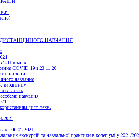
КРАЇНИ
н.р.
ено)
Ї ДИСТАНЦІЙНОГО НАВЧАННЯ
0
2021
 5-11 класів
ення COVID-19 з 23.11.20
тинної зони
ійного навчання
ас карантину
ьних занять
 засобами навчання
021
икористанням дист. техн.
03.2021
сах з 06.05.2021
альних екскурсій та навчальної практики в колегіумі у 2021/202