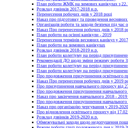
План роботи ЖМК на зимових канікулах з 22.1
Розклад дзвінків 2017-2018 н.р.
Перенесення робочих днів у 2018 році
Наказ про підготовку та проведення весняних
Організація роботи та заходи безпеки під час о
Наказ Про перенесення робочих днів у 2018 р
План роботи на осінні канікули - 2019
Перенесення термінів весняних канікул у 2017
План роботи на зимових канікулах
Розклад дзвінків 2018-2019 н.р.
План роботи колегіуму на період призупиненн
Рекомендації ДО щодо зміни режиму роботи 
План роботи колегіуму на період призупиненн
План роботи колегіуму на період призупиненн
Про продовження призупинення освітнього пр
Наказ Про перенесення робочих днів у 2019 р
Про призупинення навчального процесу від 2
Про продовження призупинення навчального п
Наказ про закінчення навчального 2018 - 2019 
Про продовження призупинення навчального п
Наказ про організацію чергування у 2019-2020
Про відновлення освітнього процесу від 17.02
Розклад дзвінків 2019-2020 н.р.
Обмежувальні заходи щодо недопушення пошир
Режим роботи груп подовженого дня у 2019-20