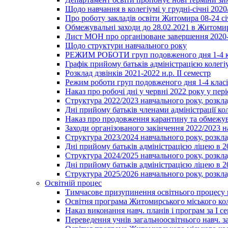
Щодо навчання в колегіумі у грудні-січні 2020
Про роботу закладів освіти Житомира 08-24 сі
Обмежувальні заходи до 28.02.2021 в Житоми
Лист МОН про організоване завершення 2020-
Щодо структури навчального року
РЕЖИМ РОБОТИ груп подовженого дня 1-4 к
Графік прийому батьків адміністрацією колегіу
Розклад дзвінків 2021-2022 н.р. ІІ семестр
Режим роботи груп подовженого дня 1-4 класів
Наказ про робочі дні у червні 2022 року у пері
Структура 2022/2023 навчального року, розкла
Дні прийому батьків членами адміністрації ко
Наказ про продовження карантину та обмежува
Заходи організованого закінчення 2022/2023 
Структура 2023/2024 навчального року, розкла
Дні прийому батьків адміністрацією ліцею в 
Структура 2024/2025 навчального року, розкла
Дні прийому батьків адміністрацією ліцею в 
Структура 2025/2026 навчального року, розкла
Освітній процес
Тимчасове призупинення освітнього процесу 
Освітня програма Житомирського міського ко
Наказ виконання навч. планів і програм за І се
Переведення учнів загальноосвітнього навч. з