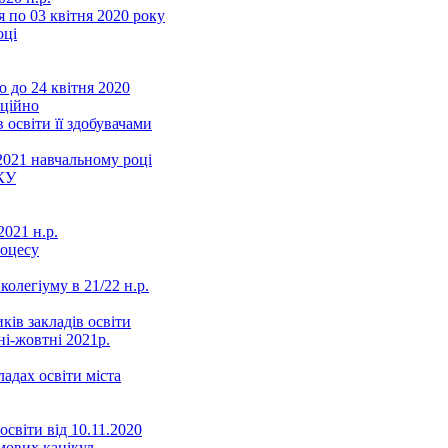
 по 03 квітня 2020 року
оці
 до 24 квітня 2020
нційно
 освіти її здобувачами
2021 навчальному році
КУ
021 н.р.
роцесу
колегіуму в 21/22 н.р.
ків закладів освіти
ні-жовтні 2021р.
ладах освіти міста
освіти від 10.11.2020
мових канікул