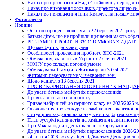
Наказ про призначення Надії Стойкової у період дії
Наказ про виконання обов'язків директора ліцею №
Наказ про призначення Інни Кравчук на посаду дир
Фотогалерея
Новини
Освітній процес в колегіумі з 22 березня 2021 року
Батьки дітей, що не пройшли щеплення мають обра
РЕГЛАМЕНТ РОБОТИ ЗЗСО В УМОВАХ АДАП
Що має бути в рюкзаку учня
Особливості проведення пробного ЗНО-2021
Обмеження, які діють в Україні з 25 січня 2021
МОНУ про складні погодні умови
Обмежувальні заходи в Житомирі до 30.04.2021
Житомир перебуватиме у "червоній" зоні
Щодо канікул з 13 березня 2021
ПРО ВИКОРИСТАННЯ СПОРТИВНИХ МАЙДАН
До уваги батьків майбутніх першокласників
Правила літнього відпочинку
Триває набір дітей до першого класу на 2025/2026 н.
Оголошення про конкурс на заміщення вакантної п
Ситуаційні завдання на конкурсний відбір на замі
План зустрічі кандидатів на заміщення вакантної п
Про Міжнародний день шкільного харчування
До уваги батьків майбутніх першокласників 2026/20
24 квітня 2026 року у ліцеї відбудеться День цивіл