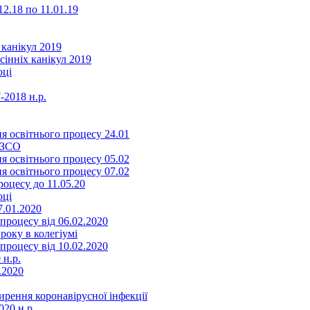
2.18 по 11.01.19
 канікул 2019
сінніх канікул 2019
оці
-2018 н.р.
я освітнього процесу 24.01
ЗЗСО
я освітнього процесу 05.02
я освітнього процесу 07.02
оцесу до 11.05.20
оці
7.01.2020
роцесу від 06.02.2020
року в колегіумі
роцесу від 10.02.2020
 н.р.
.2020
ення коронавірусної інфекції
20 н.р.