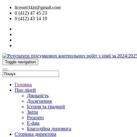
liceum34zt@gmail.com
0 (412) 47 45 23
0 (412) 43 14 19
Toggle navigation
Головна
Про ліцей
Діяльність
Досягнення
Історія та традиції
Звіти
Prozorro
E-data
Благодійна допомога
Сторінка директора