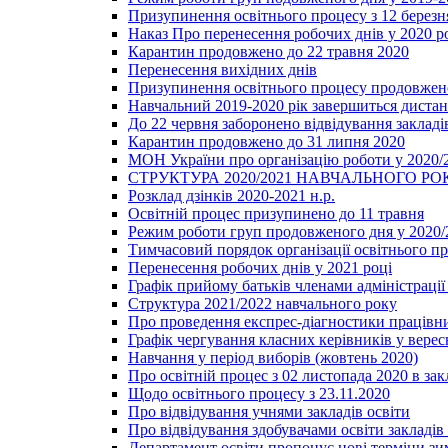
Призупинення освітнього процесу з 12 березня
Наказ Про перенесення робочих днів у 2020 р
Карантин продовжено до 22 травня 2020
Перенесення вихідних днів
Призупинення освітнього процесу продовжено
Навчальний 2019-2020 рік завершиться диста
До 22 червня заборонено відвідування закладів
Карантин продовжено до 31 липня 2020
МОН України про організацію роботи у 2020/
СТРУКТУРА 2020/2021 НАВЧАЛЬНОГО РО
Розклад дзінків 2020-2021 н.р.
Освітній процес призупинено до 11 травня
Режим роботи груп продовженого дня у 2020/2
Тимчасовий порядок організації освітнього п
Перенесення робочих днів у 2021 році
Графік прийому батьків членами адміністрації 
Структура 2021/2022 навчального року
Про проведення експрес-діагностики працівни
Графік чергування класних керівників у верес
Навчання у період виборів (жовтень 2020)
Про освітній процес з 02 листопада 2020 в зак
Щодо освітнього процесу з 23.11.2020
Про відвідування учнями закладів освіти
Про відвідування здобувачами освіти закладів 
Департамент освіти пропонує нові терміни зи