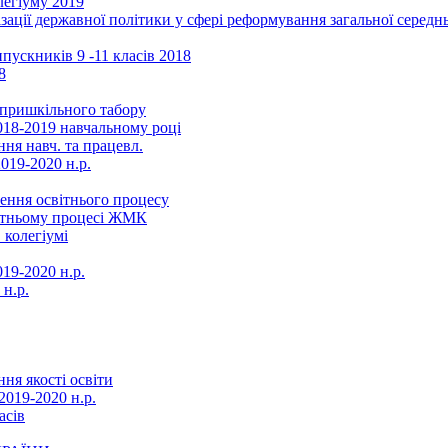
легіуму 2019
ізації державної політики у сфері реформування загальної серед
ускників 9 -11 класів 2018
8
в пришкільного табору
018-2019 навчальному році
ня навч. та працевл.
019-2020 н.р.
ення освітнього процесу
вітньому процесі ЖМК
 колегіумі
19-2020 н.р.
 н.р.
ня якості освіти
2019-2020 н.р.
асів