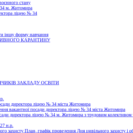
 воєнного стану
 34 м. Житомира
ектора ліцею № 34
ти іншу форму навчання
ТИВНОГО КАРАНТИНУ
ЧИКІВ ЗАКЛАДУ ОСВІТИ
р.
осади директора ліцею № 34 міста Житомира
щення вакантної посади директора ліцею № 34 міста Житомира
осади директора ліцею № 34 м. Житомира з трудовим колективом 
27 н.р.
ьного захисту План, графік проведення Дня цивільного захисту і 