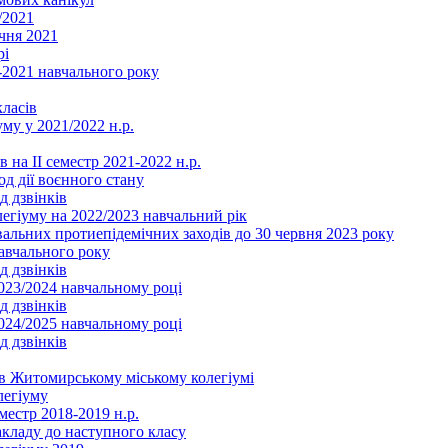
/2021
чня 2021
рі
2021 навчального року
ласів
му у 2021/2022 н.р.
 на ІІ семестр 2021-2022 н.р.
од дії воєнного стану
д дзвінків
легіуму на 2022/2023 навчальний рік
льних протиепідемічних заходів до 30 червня 2023 року
навчального року
д дзвінків
2023/2024 навчальному році
д дзвінків
2024/2025 навчальному році
д дзвінків
в Житомирському міському колегіумі
легіуму
местр 2018-2019 н.р.
акладу до наступного класу