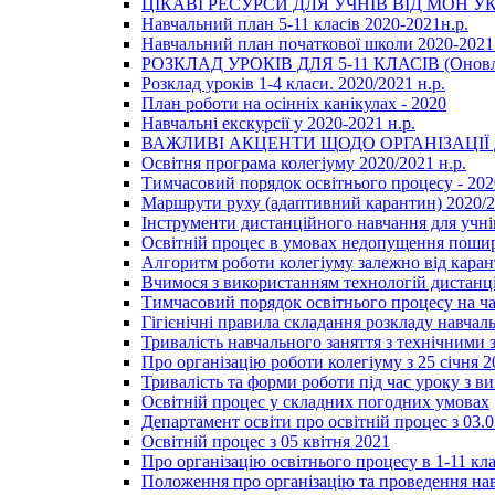
ЦІКАВІ РЕСУРСИ ДЛЯ УЧНІВ ВІД МОН У
Навчальний план 5-11 класів 2020-2021н.р.
Навчальний план початкової школи 2020-2021 
РОЗКЛАД УРОКІВ ДЛЯ 5-11 КЛАСІВ (Оновл
Розклад уроків 1-4 класи. 2020/2021 н.р.
План роботи на осінніх канікулах - 2020
Навчальні екскурсії у 2020-2021 н.р.
ВАЖЛИВІ АКЦЕНТИ ЩОДО ОРГАНІЗАЦІ
Освітня програма колегіуму 2020/2021 н.р.
Тимчасовий порядок освітнього процесу - 202
Маршрути руху (адаптивний карантин) 2020/
Інструменти дистанційного навчання для учнів
Освітній процес в умовах недопущення пошир
Алгоритм роботи колегіуму залежно від каран
Вчимося з використанням технологій дистанц
Тимчасовий порядок освітнього процесу на ч
Гігієнічні правила складання розкладу навчал
Тривалість навчального заняття з технічними
Про організацію роботи колегіуму з 25 січня 2
Тривалість та форми роботи під час уроку з в
Освітній процес у складних погодних умовах
Департамент освіти про освітній процес з 03.
Освітній процес з 05 квітня 2021
Про організацію освітнього процесу в 1-11 кла
Положення про організацію та проведення навч