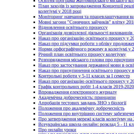
Освітня програма Житомирського міського ко
План заходів із запровадження Концепції реал
колегіумі у 2018 році
Моніторинг навчання та працевлаштування вип
Мовні загони "Сонячних зайчиків" влітку 201
Відновлення освітнього процессу
Організація дозвіллєвої діяльності вихованці
Наказ про організацію освітнього процесу у 2
Наказ про підсумки роботи з обліку продовжен
Норми орфографічного режиму в колегіумі у 2
Річний план освітнього процесу колегіуму
Розпорядження міського голови про призупин
Наказ про застосування державної мови в ос
Наказ про призупинення освітнього процесу в
Контрольні роботи у 5-11 класах за І семестр
Наказ про організацію освітнього процесу у 20
Графік контрольних робіт 1-4 класів 2019-2020
Впровадження електронного журналу
Академічна доброчесність: принципи
Апробація тестових завдань ЗНО з біології
Положення про академічну доброчесність
Положення про внутрішню систему забезпечен
Про затвердження мережі класів колегіуму на 
Всеукраїнська школа онлайн: розклад 5 - 11 кл
Про онлайн уроки