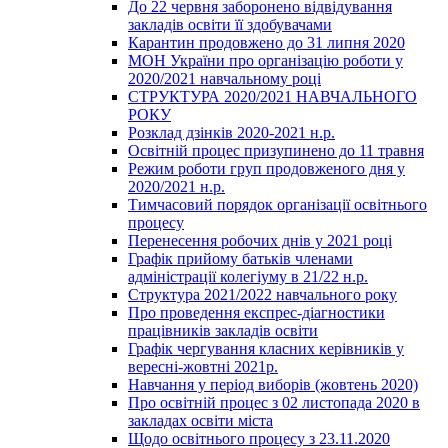
До 22 червня заборонено відвідування
закладів освіти її здобувачами
Карантин продовжено до 31 липня 2020
МОН України про організацію роботи у
2020/2021 навчальному році
СТРУКТУРА 2020/2021 НАВЧАЛЬНОГО
РОКУ
Розклад дзінків 2020-2021 н.р.
Освітній процес призупинено до 11 травня
Режим роботи груп продовженого дня у
2020/2021 н.р.
Тимчасовий порядок організації освітнього
процесу
Перенесення робочих днів у 2021 році
Графік прийому батьків членами
адміністрації колегіуму в 21/22 н.р.
Структура 2021/2022 навчального року
Про проведення експрес-діагностики
працівників закладів освіти
Графік чергування класних керівників у
вересні-жовтні 2021р.
Навчання у період виборів (жовтень 2020)
Про освітній процес з 02 листопада 2020 в
закладах освіти міста
Щодо освітнього процесу з 23.11.2020