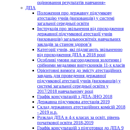
оцінювання результатів навчання»
ДПА
Положення про державну підсумкову
атестацію учнів (вихованців) у системі
загальної середньої освіти
Інструкція про звільнення від проходження
державної підсумкової атестації учнів
(вихованців) загальноосвітніх навчальних
закладів за станом здоров’я
Категорії учнів, які підлягають звільненню
від проходження ДПА в 2018 році
Особливі умови нагородження золотими і
срібними медалями випускників 11-х класів
Орієнтовні вимоги до змісту атестаційних
завдань для проведення державної
підсумкової атестації учнів (вихованців) у
системі загальної середньої освіти у
2017/2018 навчальному році
Графік консультацій з ДПА-ЗНО 2018
Державна підсумкова атестація 2019
Склад державних атестаційних комісій 2018
- 2019 н.р.
Розклад ДПА в 4-х класах за освіт. рівень
початкової освіти 2018-2019
Графік консультацій з підготовки до ДПА 9