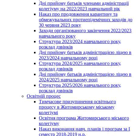
Дні прийому батьків членами адміністрації
колегіуму на 2022/2023 навчальний рік
Наказ про продовження карантину та
обмежувальних протиепідемічних заходів до
30 червня 2023 року
Заходи організованого закінчення 2022/2023
навчального року
Структура 2023/2024 навчального року,
розклад дзвінків
Дні прийому батьків адміністрацією ліцею в
2023/2024 навчальному році
Структура 2024/2025 навчального року,
розклад дзвінків
Дні прийому батьків адміністрацією ліцею в
2024/2025 навчальному році
Структура 2025/2026 навчального року,
розклад дзвінків
Освітній процес
Тимчасове призупинення освітнього
процесу в Житомирському міському
колегіумі
Освітня програма Житомирського міського
колегіуму
Наказ виконання навч. планів і програм за І
семестр 2018-2019 н.р.