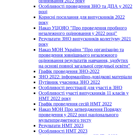
оцінювання 2022 року
Особливості проведення ЗНО та ДПА у 2022
році
Корисні посилання для випускників 2022
року
Наказ УЦОЯО "Про проведення пробного
незалежного оцінювання у 2022 році"
Результати ЗНО випускників колегіуму 2021
року
Наказ МОН України "Про організацію та
проведення зовнішнього незалежного
оцінювання результатів навчання, здобутих
на основі повної загальної середньої освіти"
Графік проведення ЗНО-2022
ЗНО 2022: інформаційно-довідкові матеріали
Путівник учасника ЗНО 2022
Особливості реєстрації для участі в ЗНО
Особливості участі випускників 11 класів у
НМТ 2022 року
Графік проведення сесій НМТ 2022
Наказ МОН Про затвердження Порядку
проведення у 2022 році національного
мультипредметного тесту
Результати НМТ 2023
Особливості НМТ 2023