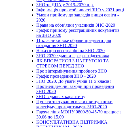
ЗНО та ДПА у 2019-2020 н.р.
Інформація про особливості ЗНО у 2021 році
Умови прийому до закладів вищої освіти -
2020
Права на обов’язки учасників ЗНО-2020
Графік прийому реєстраційних документів
на ЗНО 2020
11-класники вже обрали предмети для
складання ЗНО-2020
Наказ про реєстрацію на ЗНО 2020
ЗНО 2020 : умови, графік, підготовка
ЯК ВПОРАТИСЯ З НАПРУГОЮ ТА
СТРЕСОМ ПЕРЕД ЗНО
Про відтермінування пробного ЗНО
Графік проведення ЗНО - 2020
ЗНО-2020. До уваги учнів 11-х класів!
Протиепідемічні заходи при проведенні
ЗНО-2020
ЗНО в умовах карантину
Пункти тестування в яких випускники
колегіуму проходитимуть ЗНО-2020
Гаряча лінія МОНУ 0800-50-45-70 працює з
30.06 по 15.09
КОНСУЛЬТАТИВНА ПІДТРИМКА