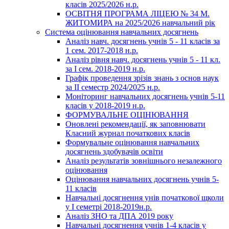
класів 2025/2026 н.р.
ОСВІТНЯ ПРОГРАМА ЛІЦЕЮ № 34 М.
ЖИТОМИРА на 2025/2026 навчальний рік
Система оцінювання навчальних досягнень
Аналіз навч. досягнень учнів 5 - 11 класів за
1 сем. 2017-2018 н.р.
Аналіз рівня навч. досягнень учнів 5 - 11 кл.
за І сем. 2018-2019 н.р.
Графік проведення зрізів знань з основ наук
за ІІ семестр 2024/2025 н.р.
Моніторинг навчальних досягнень учнів 5-11
класів у 2018-2019 н.р.
ФОРМУВАЛЬНЕ ОЦІНЮВАННЯ
Оновлені рекомендації, як заповнювати
Класний журнал початкових класів
Формувальне оцінювання навчальних
досягнень здобувачів освіти
Аналіз результатів зовнішнього незалежного
оцінювання
Оцінювання навчальних досягнень учнів 5-
11 класів
Навчальні досягнення унів початкової щколи
у І семетрі 2018-2019н.р.
Аналіз ЗНО та ДПА 2019 року
Навчальні досягнення учнів 1-4 класів у