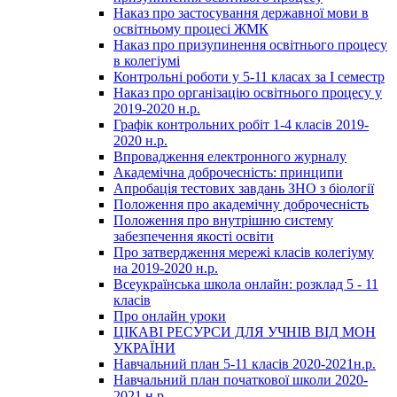
Наказ про застосування державної мови в
освітньому процесі ЖМК
Наказ про призупинення освітнього процесу
в колегіумі
Контрольні роботи у 5-11 класах за І семестр
Наказ про організацію освітнього процесу у
2019-2020 н.р.
Графік контрольних робіт 1-4 класів 2019-
2020 н.р.
Впровадження електронного журналу
Академічна доброчесність: принципи
Апробація тестових завдань ЗНО з біології
Положення про академічну доброчесність
Положення про внутрішню систему
забезпечення якості освіти
Про затвердження мережі класів колегіуму
на 2019-2020 н.р.
Всеукраїнська школа онлайн: розклад 5 - 11
класів
Про онлайн уроки
ЦІКАВІ РЕСУРСИ ДЛЯ УЧНІВ ВІД МОН
УКРАЇНИ
Навчальний план 5-11 класів 2020-2021н.р.
Навчальний план початкової школи 2020-
2021 н.р.