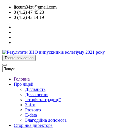
liceum34zt@gmail.com
0 (412) 47 45 23
0 (412) 43 14 19
Toggle navigation
Головна
Про ліцей
Діяльність
Досягнення
Історія та традиції
Звіти
Prozorro
E-data
Благодійна допомога
Сторінка директора