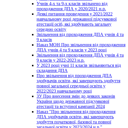
Учнів 4-х та 9-х класів звільнено від
проходження ДПА у 2020/2021 н.р.
Деякі питання проведення у 2021/2022
навчальному році державної підсумкової
атестації осіб, які здобувають загальну
середню освіту
Звільнення від проходження ДПА учнів 4 та
9 класів
Наказ МОН Про звільнення від проходження
ДПА учнів 4 та 9 класів у 2023 році
Звільнення від проходження ДПА учнів 4 та
9 класів у 2022-2023 н.р.
У 2023 році учні 11 класів звільняються від
складання ДПА
Про звільнення від проходження ДПА
здобувачів освіти, які завершують здобуття
повної загальної середньої освіти у
2022/2023 навчальному році
ЗУ Про внесення змін до деяких законів
України щодо державної підсумкової
атестації та вступної кампанії 2024
Наказ "Про звільнення від проходження
ДПА здобувачів освіти, які завершують
здобуття початкової, базової та повної
загальної освіти у 2023/2024 н.р."