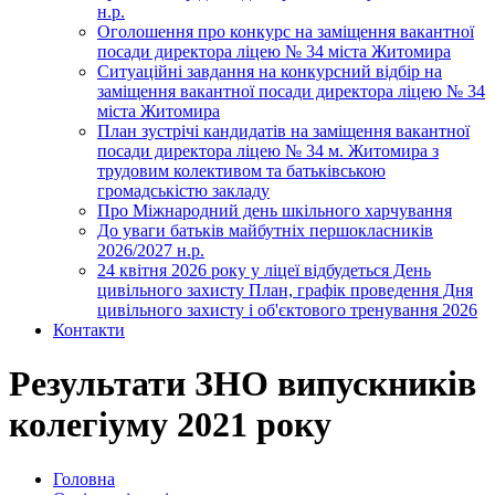
н.р.
Оголошення про конкурс на заміщення вакантної
посади директора ліцею № 34 міста Житомира
Ситуаційні завдання на конкурсний відбір на
заміщення вакантної посади директора ліцею № 34
міста Житомира
План зустрічі кандидатів на заміщення вакантної
посади директора ліцею № 34 м. Житомира з
трудовим колективом та батьківською
громадськістю закладу
Про Міжнародний день шкільного харчування
До уваги батьків майбутніх першокласників
2026/2027 н.р.
24 квітня 2026 року у ліцеї відбудеться День
цивільного захисту План, графік проведення Дня
цивільного захисту і об'єктового тренування 2026
Контакти
Результати ЗНО випускників
колегіуму 2021 року
Головна