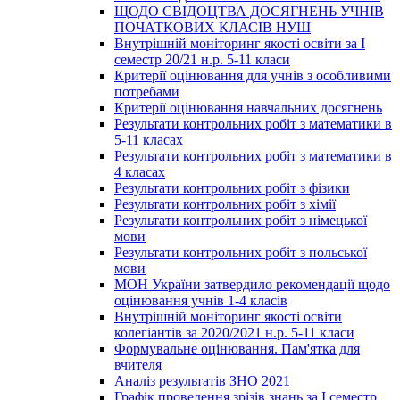
ЩОДО СВІДОЦТВА ДОСЯГНЕНЬ УЧНІВ
ПОЧАТКОВИХ КЛАСІВ НУШ
Внутрішній моніторинг якості освіти за І
семестр 20/21 н.р. 5-11 класи
Критерії оцінювання для учнів з особливими
потребами
Критерії оцінювання навчальних досягнень
Результати контрольних робіт з математики в
5-11 класах
Результати контрольних робіт з математики в
4 класах
Результати контрольних робіт з фізики
Результати контрольних робіт з хімії
Результати контрольних робіт з німецької
мови
Результати контрольних робіт з польської
мови
МОН України затвердило рекомендації щодо
оцінювання учнів 1-4 класів
Внутрішній моніторинг якості освіти
колегіантів за 2020/2021 н.р. 5-11 класи
Формувальне оцінювання. Пам'ятка для
вчителя
Аналіз результатів ЗНО 2021
Графік проведення зрізів знань за І семестр