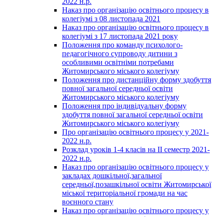
2022 н.р.
Наказ про організацію освітнього процесу в
колегіумі з 08 листопада 2021
Наказ про організацію освітнього процесу в
колегіумі з 17 листопада 2021 року
Положення про команду психолого-
педагогічного супроводу дитини з
особливими освітніми потребами
Житомирського міського колегіуму
Положення про дистанційну форму здобуття
повної загальної середньої освіти
Житомирського міського колегіуму
Положення про індивідуальну форму
здобуття повної загальної середньої освіти
Житомирського міського колегіуму
Про організацію освітнього процесу у 2021-
2022 н.р.
Розклад уроків 1-4 класів на ІІ семестр 2021-
2022 н.р.
Наказ про організацію освітнього процесу у
закладах дошкільної,загальної
середньої,позашкільної освіти Житомирської
міської територіальної громади на час
воєнного стану
Наказ про організацію освітнього процесу у