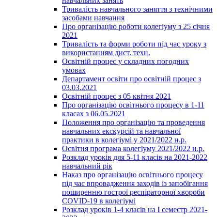
навчальних занять
Тривалість навчального заняття з технічними
засобами навчання
Про організацію роботи колегіуму з 25 січня
2021
Тривалість та форми роботи під час уроку з
використанням дист. техн.
Освітній процес у складних погодних
умовах
Департамент освіти про освітній процес з
03.03.2021
Освітній процес з 05 квітня 2021
Про організацію освітнього процесу в 1-11
класах з 06.05.2021
Положення про організацію та проведення
навчальних екскурсій та навчальної
практики в колегіумі у 2021/2022 н.р.
Освітня програма колегіуму 2021/2022 н.р.
Розклад уроків для 5-11 класів на 2021-2022
навчальний рік
Наказ про організацію освітнього процесу
під час впровадження заходів із запобігання
поширенню гострої респіраторної хвороби
COVID-19 в колегіумі
Розклад уроків 1-4 класів на І семестр 2021-