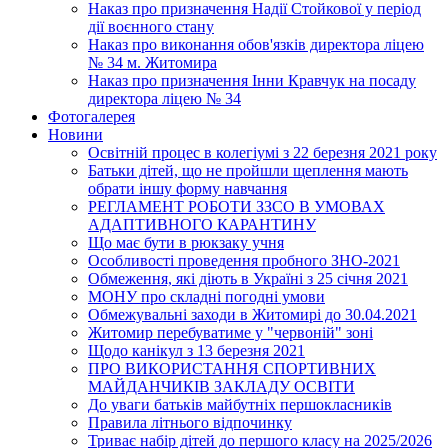
Наказ про призначення Надії Стойкової у період
дії воєнного стану
Наказ про виконання обов'язків директора ліцею
№ 34 м. Житомира
Наказ про призначення Інни Кравчук на посаду
директора ліцею № 34
Фотогалерея
Новини
Освітній процес в колегіумі з 22 березня 2021 року
Батьки дітей, що не пройшли щеплення мають
обрати іншу форму навчання
РЕГЛАМЕНТ РОБОТИ ЗЗСО В УМОВАХ
АДАПТИВНОГО КАРАНТИНУ
Що має бути в рюкзаку учня
Особливості проведення пробного ЗНО-2021
Обмеження, які діють в Україні з 25 січня 2021
МОНУ про складні погодні умови
Обмежувальні заходи в Житомирі до 30.04.2021
Житомир перебуватиме у "червоній" зоні
Щодо канікул з 13 березня 2021
ПРО ВИКОРИСТАННЯ СПОРТИВНИХ
МАЙДАНЧИКІВ ЗАКЛАДУ ОСВІТИ
До уваги батьків майбутніх першокласників
Правила літнього відпочинку
Триває набір дітей до першого класу на 2025/2026