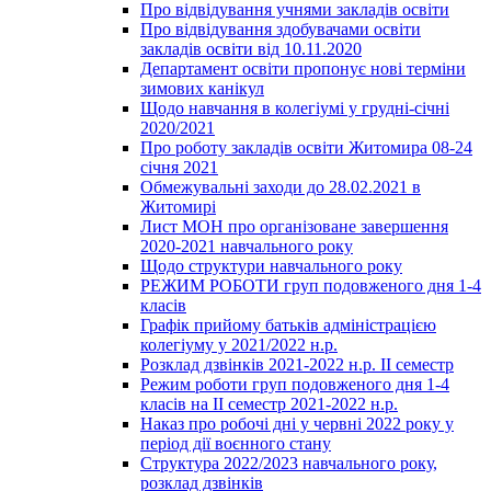
Про відвідування учнями закладів освіти
Про відвідування здобувачами освіти
закладів освіти від 10.11.2020
Департамент освіти пропонує нові терміни
зимових канікул
Щодо навчання в колегіумі у грудні-січні
2020/2021
Про роботу закладів освіти Житомира 08-24
січня 2021
Обмежувальні заходи до 28.02.2021 в
Житомирі
Лист МОН про організоване завершення
2020-2021 навчального року
Щодо структури навчального року
РЕЖИМ РОБОТИ груп подовженого дня 1-4
класів
Графік прийому батьків адміністрацією
колегіуму у 2021/2022 н.р.
Розклад дзвінків 2021-2022 н.р. ІІ семестр
Режим роботи груп подовженого дня 1-4
класів на ІІ семестр 2021-2022 н.р.
Наказ про робочі дні у червні 2022 року у
період дії воєнного стану
Структура 2022/2023 навчального року,
розклад дзвінків