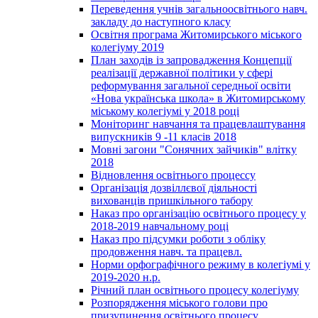
Переведення учнів загальноосвітнього навч.
закладу до наступного класу
Освітня програма Житомирського міського
колегіуму 2019
План заходів із запровадження Концепції
реалізації державної політики у сфері
реформування загальної середньої освіти
«Нова українська школа» в Житомирському
міському колегіумі у 2018 році
Моніторинг навчання та працевлаштування
випускників 9 -11 класів 2018
Мовні загони "Сонячних зайчиків" влітку
2018
Відновлення освітнього процессу
Організація дозвіллєвої діяльності
вихованців пришкільного табору
Наказ про організацію освітнього процесу у
2018-2019 навчальному році
Наказ про підсумки роботи з обліку
продовження навч. та працевл.
Норми орфографічного режиму в колегіумі у
2019-2020 н.р.
Річний план освітнього процесу колегіуму
Розпорядження міського голови про
призупинення освітнього процесу