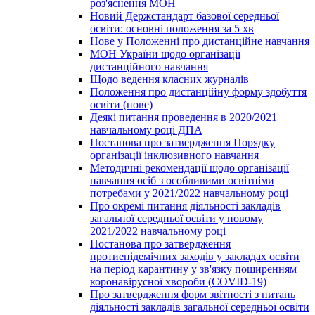
роз'яснення МОН
Новий Держстандарт базової середньої
освіти: основні положення за 5 хв
Нове у Положенні про дистанційне навчання
МОН України щодо організації
дистанційного навчання
Щодо ведення класних журналів
Положення про дистанційну форму здобуття
освіти (нове)
Деякі питання проведення в 2020/2021
навчальному році ДПА
Постанова про затвердження Порядку
організації інклюзивного навчання
Методичні рекомендації щодо організації
навчання осіб з особливими освітніми
потребами у 2021/2022 навчальному році
Про окремі питання діяльності закладів
загальної середньої освіти у новому
2021/2022 навчальному році
Постанова про затвердження
протиепідемічних заходів у закладах освіти
на період карантину у зв'язку поширенням
коронавірусної хвороби (COVID-19)
Про затвердження форм звітності з питань
діяльності закладів загальної середньої освіти