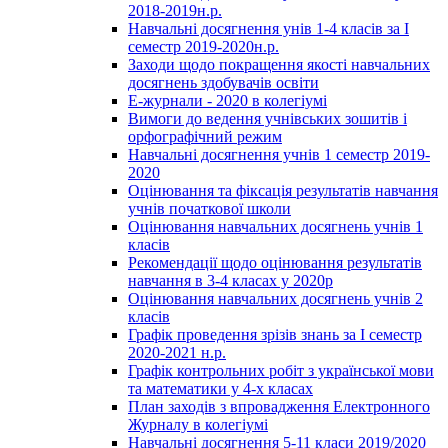
2018-2019н.р.
Навчальні досягнення унів 1-4 класів за І
семестр 2019-2020н.р.
Заходи щодо покращення якості навчальних
досягнень здобувачів освіти
Е-журнали - 2020 в колегіумі
Вимоги до ведення учнівських зошитів і
орфографічний режим
Навчальні досягнення учнів 1 семестр 2019-
2020
Оцінювання та фіксація результатів навчання
учнів початкової школи
Оцінювання навчальних досягнень учнів 1
класів
Рекомендації щодо оцінювання результатів
навчання в 3-4 класах у 2020р
Оцінювання навчальних досягнень учнів 2
класів
Графік проведення зрізів знань за І семестр
2020-2021 н.р.
Графік контрольних робіт з української мови
та математики у 4-х класах
План заходів з впровадження Електронного
Журналу в колегіумі
Навчальні досягнення 5-11 класи 2019/2020