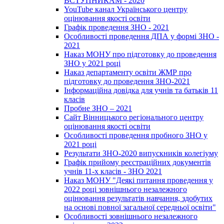
ВСТУПНИКАМ - 2020
YouTube канал Українського центру
оцінювання якості освіти
Графік проведення ЗНО - 2021
Особливості проведення ДПА у формі ЗНО -
2021
Наказ МОНУ про підготовку до проведення
ЗНО у 2021 році
Наказ департаменту освіти ЖМР про
підготовку до проведення ЗНО-2021
Інформаційна довідка для учнів та батьків 11
класів
Пробне ЗНО – 2021
Сайт Вінницького регіонального центру
оцінювання якості освіти
Особливості проведення пробного ЗНО у
2021 році
Результати ЗНО-2020 випускників колегіуму
Графік прийому реєстраційних документів
учнів 11-х класів - ЗНО 2021
Наказ МОНУ "Деякі питання проведення у
2022 році зовнішнього незалежного
оцінювання результатів навчання, здобутих
на основі повної загальної середньої освіти"
Особливості зовнішнього незалежного