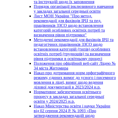
та інструкцій щодо їх заповнення
Порядок організації інклюзивного навчання
у закладах загальної середньої освіти
Лист МОН України "Про метод.
рекомендації для фахівців ІРЦ та пед.
працівників ЗЗСО щодо встановлення
категорій особливих освітніх потреб та
визначення рівня підтримки"
Методичні рекомендації для фахівців ІРЦ та
педагогічних працівників ЗЗСО щодо
встановлення категорій (типів) особливих
освітніх потреб (труднощів) та визначення
рівня підтримки в освітньому процесі
Положення про офіційний веб-сайт Ліцею №
34 міста Житомира
Наказ про дотримання норм орфографічного
режиму, єдиних вимог до усного і писемного
мовлення в ліцеї, вимог щодо ведення
ділової документації в 2023/2024 н.р.
Нормативне забезпечення освітнього
процесу в закладах загальної середньої
освіти у 2024/2025 н.р.
Наказ Міністерства освіти і науки України
від 02 серпня 2024 Р. № 1093 «Про
затвердження рекомендацій щодо