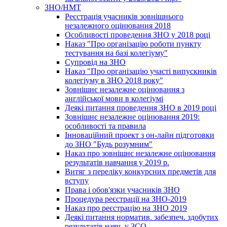
ЗНО/НМТ
Реєстрація учасників зовнішнього
незалежного оцінювання 2018
Особливості проведення ЗНО у 2018 році
Наказ "Про організацію роботи пункту
тестування на базі колегіуму"
Супровід на ЗНО
Наказ "Про організацію участі випускників
колегіуму в ЗНО 2018 року"
Зовнішнє незалежне оцінювання з
англійської мови в колегіумі
Деякі питання проведення ЗНО в 2019 році
Зовнішнє незалежне оцінювання 2019:
особливості та правила
Інноваційний проект з он-лайн підготовки
до ЗНО "Будь розумним"
Наказ про зовнішнє незалежне оцінювання
результатів навчання у 2019 р.
Витяг з переліку конкурсних предметів для
вступу
Права і обов'язки учасників ЗНО
Процедура реєстрації на ЗНО-2019
Наказ про реєстрацію на ЗНО 2019
Деякі питання норматив. забезпеч. здобутих
результатів навч. у ЗСО