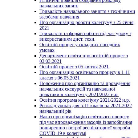
Гігієнічні правила складання розкладу
навчальних занять
Тривалість навчального заняття з технічними
засобами навчання
Про організацію роботи колегіуму з 25 січня
2021
Тривалість та форми роботи під час уроку з
використанням дист. техн.
Освітній процес у складних погодних
умовах
Департамент освіти про освітній процес з
03.03.2021
Освітній процес з 05 квітня 2021
Про організацію освітнього процесу в 1-11
класах з 06.05.2021
Положення про організацію та проведення
навчальних екскурсій та навчальної
практики в колегіумі у 2021/2022 н.р.
Освітня програма колегіуму 2021/2022 н.р.
Розклад уроків для 5-11 класів на 2021-2022
навчальний рік
Наказ про організацію освітнього процесу
під час впровадження заходів із запобігання
поширенню гострої респіраторної хвороби
COVID-19 в колегіумі