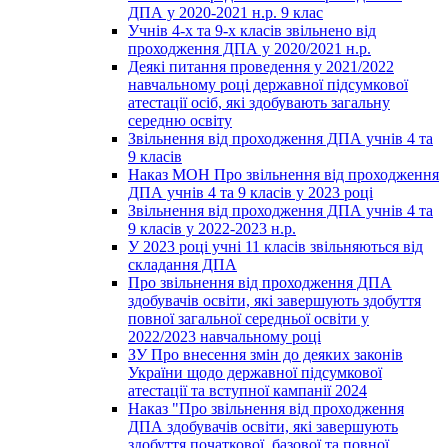
ДПА у 2020-2021 н.р. 9 клас
Учнів 4-х та 9-х класів звільнено від
проходження ДПА у 2020/2021 н.р.
Деякі питання проведення у 2021/2022
навчальному році державної підсумкової
атестації осіб, які здобувають загальну
середню освіту
Звільнення від проходження ДПА учнів 4 та
9 класів
Наказ МОН Про звільнення від проходження
ДПА учнів 4 та 9 класів у 2023 році
Звільнення від проходження ДПА учнів 4 та
9 класів у 2022-2023 н.р.
У 2023 році учні 11 класів звільняються від
складання ДПА
Про звільнення від проходження ДПА
здобувачів освіти, які завершують здобуття
повної загальної середньої освіти у
2022/2023 навчальному році
ЗУ Про внесення змін до деяких законів
України щодо державної підсумкової
атестації та вступної кампанії 2024
Наказ "Про звільнення від проходження
ДПА здобувачів освіти, які завершують
здобуття початкової, базової та повної