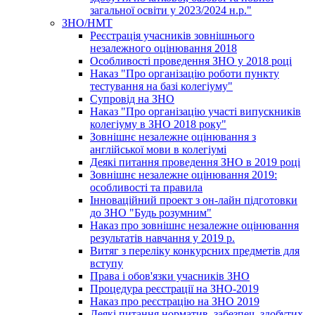
загальної освіти у 2023/2024 н.р."
ЗНО/НМТ
Реєстрація учасників зовнішнього
незалежного оцінювання 2018
Особливості проведення ЗНО у 2018 році
Наказ "Про організацію роботи пункту
тестування на базі колегіуму"
Супровід на ЗНО
Наказ "Про організацію участі випускників
колегіуму в ЗНО 2018 року"
Зовнішнє незалежне оцінювання з
англійської мови в колегіумі
Деякі питання проведення ЗНО в 2019 році
Зовнішнє незалежне оцінювання 2019:
особливості та правила
Інноваційний проект з он-лайн підготовки
до ЗНО "Будь розумним"
Наказ про зовнішнє незалежне оцінювання
результатів навчання у 2019 р.
Витяг з переліку конкурсних предметів для
вступу
Права і обов'язки учасників ЗНО
Процедура реєстрації на ЗНО-2019
Наказ про реєстрацію на ЗНО 2019
Деякі питання норматив. забезпеч. здобутих