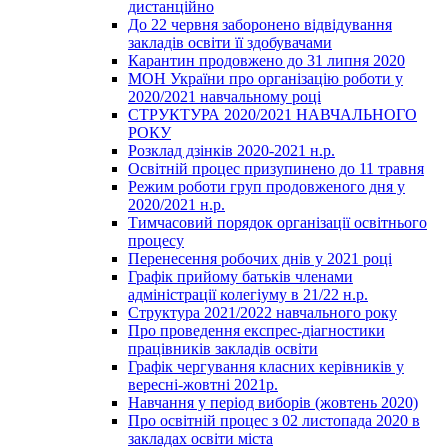
дистанційно
До 22 червня заборонено відвідування
закладів освіти її здобувачами
Карантин продовжено до 31 липня 2020
МОН України про організацію роботи у
2020/2021 навчальному році
СТРУКТУРА 2020/2021 НАВЧАЛЬНОГО
РОКУ
Розклад дзінків 2020-2021 н.р.
Освітній процес призупинено до 11 травня
Режим роботи груп продовженого дня у
2020/2021 н.р.
Тимчасовий порядок організації освітнього
процесу
Перенесення робочих днів у 2021 році
Графік прийому батьків членами
адміністрації колегіуму в 21/22 н.р.
Структура 2021/2022 навчального року
Про проведення експрес-діагностики
працівників закладів освіти
Графік чергування класних керівників у
вересні-жовтні 2021р.
Навчання у період виборів (жовтень 2020)
Про освітній процес з 02 листопада 2020 в
закладах освіти міста