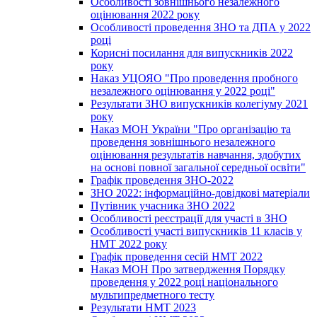
Особливості зовнішнього незалежного
оцінювання 2022 року
Особливості проведення ЗНО та ДПА у 2022
році
Корисні посилання для випускників 2022
року
Наказ УЦОЯО "Про проведення пробного
незалежного оцінювання у 2022 році"
Результати ЗНО випускників колегіуму 2021
року
Наказ МОН України "Про організацію та
проведення зовнішнього незалежного
оцінювання результатів навчання, здобутих
на основі повної загальної середньої освіти"
Графік проведення ЗНО-2022
ЗНО 2022: інформаційно-довідкові матеріали
Путівник учасника ЗНО 2022
Особливості реєстрації для участі в ЗНО
Особливості участі випускників 11 класів у
НМТ 2022 року
Графік проведення сесій НМТ 2022
Наказ МОН Про затвердження Порядку
проведення у 2022 році національного
мультипредметного тесту
Результати НМТ 2023