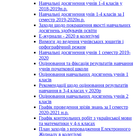
Навчальні досягнення учнів 1-4 класів у
2018-2019н.р.
Навчальні досягнення унів 1-4 класів за І
семестр 2019-2020н.р.
Заходи щодо покращення якості навчальних
досягнень здобувачів освіти
Е-журнали - 2020 в колегіумі
Вимоги до ведення учнівських зошитів і
орфографічний режим
Навчальні досягнення учнів 1 семестр 2019-
2020
Оцінювання та фіксація результатів навчання
учнів початкової школи
Оцінювання навчальних досягнень учнів 1
класів
Рекомендації щодо оцінювання результатів
навчання в 3-4 класах у 2020р
Оцінювання навчальних досягнень учнів 2
класів
Графік проведення зрізів знань за І семестр
2020-2021 н.р.
Графік контрольних робіт з української мови
та математики у 4-х класах
План заходів з впровадження Електронного
Журналу в колегіумі