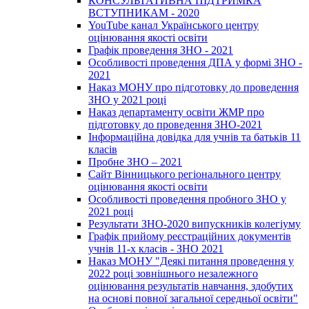
КОНСУЛЬТАТИВНА ПІДТРИМКА
ВСТУПНИКАМ - 2020
YouTube канал Українського центру
оцінювання якості освіти
Графік проведення ЗНО - 2021
Особливості проведення ДПА у формі ЗНО -
2021
Наказ МОНУ про підготовку до проведення
ЗНО у 2021 році
Наказ департаменту освіти ЖМР про
підготовку до проведення ЗНО-2021
Інформаційна довідка для учнів та батьків 11
класів
Пробне ЗНО – 2021
Сайт Вінницького регіонального центру
оцінювання якості освіти
Особливості проведення пробного ЗНО у
2021 році
Результати ЗНО-2020 випускників колегіуму
Графік прийому реєстраційних документів
учнів 11-х класів - ЗНО 2021
Наказ МОНУ "Деякі питання проведення у
2022 році зовнішнього незалежного
оцінювання результатів навчання, здобутих
на основі повної загальної середньої освіти"