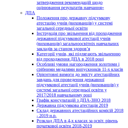
затвердження рекомендацій щодо
оцінювання результатів навчання»
ДПА
Положення про державну підсумкову
атестацію учнів (вихованців) у системі
загальної середньої освіти
Інструкція про звільнення від проходження
державної підсумкової атестації учнів
(вихованців) загальноосвітніх навчальних
закладів за станом здоров’я
Категорії учнів, які підлягають звільненню
від проходження ДПА в 2018 році
Особливі умови нагородження золотими і
срібними медалями випускників 11-х класів
Орієнтовні вимоги до змісту атестаційних
завдань для проведення державної
підсумкової атестації учнів (вихованців) у
системі загальної середньої освіти у
2017/2018 навчальному році
Графік консультацій з ДПА-ЗНО 2018
Державна підсумкова атестація 2019
Склад державних атестаційних комісій 2018
- 2019 н.р.
Розклад ДПА в 4-х класах за освіт. рівень
початкової освіти 2018-2019