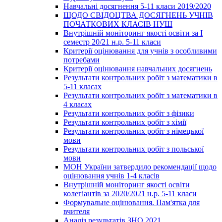
Навчальні досягнення 5-11 класи 2019/2020
ЩОДО СВІДОЦТВА ДОСЯГНЕНЬ УЧНІВ
ПОЧАТКОВИХ КЛАСІВ НУШ
Внутрішній моніторинг якості освіти за І
семестр 20/21 н.р. 5-11 класи
Критерії оцінювання для учнів з особливими
потребами
Критерії оцінювання навчальних досягнень
Результати контрольних робіт з математики в
5-11 класах
Результати контрольних робіт з математики в
4 класах
Результати контрольних робіт з фізики
Результати контрольних робіт з хімії
Результати контрольних робіт з німецької
мови
Результати контрольних робіт з польської
мови
МОН України затвердило рекомендації щодо
оцінювання учнів 1-4 класів
Внутрішній моніторинг якості освіти
колегіантів за 2020/2021 н.р. 5-11 класи
Формувальне оцінювання. Пам'ятка для
вчителя
Аналіз результатів ЗНО 2021