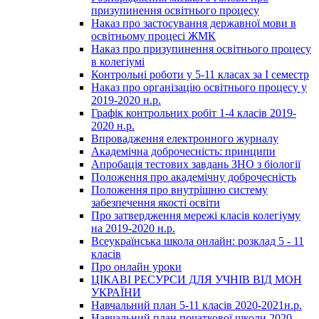
призупинення освітнього процесу
Наказ про застосування державної мови в
освітньому процесі ЖМК
Наказ про призупинення освітнього процесу
в колегіумі
Контрольні роботи у 5-11 класах за І семестр
Наказ про організацію освітнього процесу у
2019-2020 н.р.
Графік контрольних робіт 1-4 класів 2019-
2020 н.р.
Впровадження електронного журналу
Академічна доброчесність: принципи
Апробація тестових завдань ЗНО з біології
Положення про академічну доброчесність
Положення про внутрішню систему
забезпечення якості освіти
Про затвердження мережі класів колегіуму
на 2019-2020 н.р.
Всеукраїнська школа онлайн: розклад 5 - 11
класів
Про онлайн уроки
ЦІКАВІ РЕСУРСИ ДЛЯ УЧНІВ ВІД МОН
УКРАЇНИ
Навчальний план 5-11 класів 2020-2021н.р.
Навчальний план початкової школи 2020-