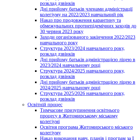
розклад дзвінків
Дні прийому батьків членами адміністрації
колегіуму на 2022/2023 навчальний рік
Наказ про продовження карантину та
обмежувальних протиепідемічних заходів до
30 червня 2023 року
Заходи організованого закінчення 2022/2023
навчального року
Структура 2023/2024 навчального року,
розклад дзвінків
Дні прийому батьків адміністрацією ліцею в
2023/2024 навчальному році
Структура 2024/2025 навчального року,
розклад дзвінків
Дні прийому батьків адміністрацією ліцею в
2024/2025 навчальному році
Структура 2025/2026 навчального року,
розклад дзвінків
Освітній процес
Тимчасове призупинення освітнього
процесу в Житомирському міському
колегіумі
Освітня програма Житомирського міського
колегіуму
Наказ виконання навч. планів і програм за І