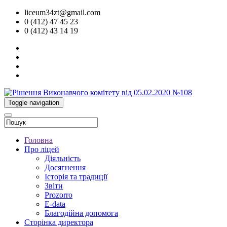
liceum34zt@gmail.com
0 (412) 47 45 23
0 (412) 43 14 19
Toggle navigation
Головна
Про ліцей
Діяльність
Досягнення
Історія та традиції
Звіти
Prozorro
E-data
Благодійна допомога
Сторінка директора