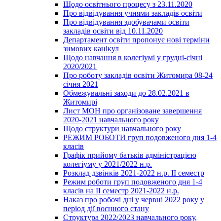
Щодо освітнього процесу з 23.11.2020
Про відвідування учнями закладів освіти
Про відвідування здобувачами освіти
закладів освіти від 10.11.2020
Департамент освіти пропонує нові терміни
зимових канікул
Щодо навчання в колегіумі у грудні-січні
2020/2021
Про роботу закладів освіти Житомира 08-24
січня 2021
Обмежувальні заходи до 28.02.2021 в
Житомирі
Лист МОН про організоване завершення
2020-2021 навчального року
Щодо структури навчального року
РЕЖИМ РОБОТИ груп подовженого дня 1-4
класів
Графік прийому батьків адміністрацією
колегіуму у 2021/2022 н.р.
Розклад дзвінків 2021-2022 н.р. ІІ семестр
Режим роботи груп подовженого дня 1-4
класів на ІІ семестр 2021-2022 н.р.
Наказ про робочі дні у червні 2022 року у
період дії воєнного стану
Структура 2022/2023 навчального року,