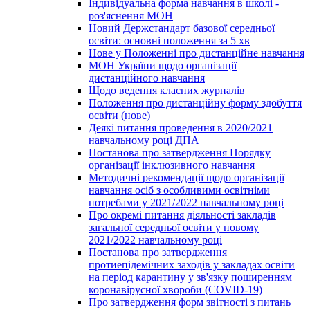
Індивідуальна форма навчання в школі -
роз'яснення МОН
Новий Держстандарт базової середньої
освіти: основні положення за 5 хв
Нове у Положенні про дистанційне навчання
МОН України щодо організації
дистанційного навчання
Щодо ведення класних журналів
Положення про дистанційну форму здобуття
освіти (нове)
Деякі питання проведення в 2020/2021
навчальному році ДПА
Постанова про затвердження Порядку
організації інклюзивного навчання
Методичні рекомендації щодо організації
навчання осіб з особливими освітніми
потребами у 2021/2022 навчальному році
Про окремі питання діяльності закладів
загальної середньої освіти у новому
2021/2022 навчальному році
Постанова про затвердження
протиепідемічних заходів у закладах освіти
на період карантину у зв'язку поширенням
коронавірусної хвороби (COVID-19)
Про затвердження форм звітності з питань