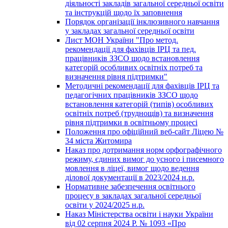
діяльності закладів загальної середньої освіти
та інструкцій щодо їх заповнення
Порядок організації інклюзивного навчання
у закладах загальної середньої освіти
Лист МОН України "Про метод.
рекомендації для фахівців ІРЦ та пед.
працівників ЗЗСО щодо встановлення
категорій особливих освітніх потреб та
визначення рівня підтримки"
Методичні рекомендації для фахівців ІРЦ та
педагогічних працівників ЗЗСО щодо
встановлення категорій (типів) особливих
освітніх потреб (труднощів) та визначення
рівня підтримки в освітньому процесі
Положення про офіційний веб-сайт Ліцею №
34 міста Житомира
Наказ про дотримання норм орфографічного
режиму, єдиних вимог до усного і писемного
мовлення в ліцеї, вимог щодо ведення
ділової документації в 2023/2024 н.р.
Нормативне забезпечення освітнього
процесу в закладах загальної середньої
освіти у 2024/2025 н.р.
Наказ Міністерства освіти і науки України
від 02 серпня 2024 Р. № 1093 «Про