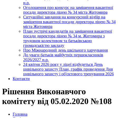
н.р.
Оголошення про конкурс на заміщення вакантної
посади директора ліцею № 34 міста Житомира
Ситуаційні завдання на конкурсний відбір на
заміщення вакантної посади директора ліцею № 34
міста Житомира
План зустрічі кандидатів на заміщення вакантної
посади директора ліцею № 34 м. Житомира з
трудовим колективом та батьківською
громадськістю закладу
Про Міжнародний день шкільного харчування
До уваги батьків майбутніх першокласників
2026/2027 н.р.
24 квітня 2026 року у ліцеї відбудеться День
цивільного захисту План, графік проведення Дня
цивільного захисту і об'єктового тренування 2026
Контакти
Рішення Виконавчого
комітету від 05.02.2020 №108
Головна