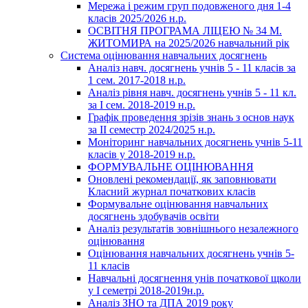
Мережа і режим груп подовженого дня 1-4
класів 2025/2026 н.р.
ОСВІТНЯ ПРОГРАМА ЛІЦЕЮ № 34 М.
ЖИТОМИРА на 2025/2026 навчальний рік
Система оцінювання навчальних досягнень
Аналіз навч. досягнень учнів 5 - 11 класів за
1 сем. 2017-2018 н.р.
Аналіз рівня навч. досягнень учнів 5 - 11 кл.
за І сем. 2018-2019 н.р.
Графік проведення зрізів знань з основ наук
за ІІ семестр 2024/2025 н.р.
Моніторинг навчальних досягнень учнів 5-11
класів у 2018-2019 н.р.
ФОРМУВАЛЬНЕ ОЦІНЮВАННЯ
Оновлені рекомендації, як заповнювати
Класний журнал початкових класів
Формувальне оцінювання навчальних
досягнень здобувачів освіти
Аналіз результатів зовнішнього незалежного
оцінювання
Оцінювання навчальних досягнень учнів 5-
11 класів
Навчальні досягнення унів початкової щколи
у І семетрі 2018-2019н.р.
Аналіз ЗНО та ДПА 2019 року