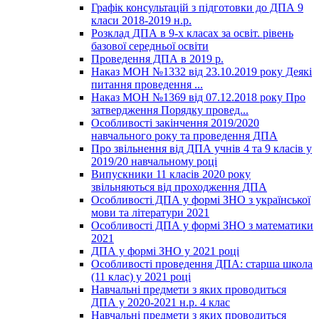
Графік консультацій з підготовки до ДПА 9
класи 2018-2019 н.р.
Розклад ДПА в 9-х класах за освіт. рівень
базової середньої освіти
Проведення ДПА в 2019 р.
Наказ МОН №1332 від 23.10.2019 року Деякі
питання проведення ...
Наказ МОН №1369 від 07.12.2018 року Про
затвердження Порядку провед...
Особливості закінчення 2019/2020
навчального року та проведення ДПА
Про звільнення від ДПА учнів 4 та 9 класів у
2019/20 навчальному році
Випускники 11 класів 2020 року
звільняються від проходження ДПА
Особливості ДПА у формі ЗНО з української
мови та літератури 2021
Особливості ДПА у формі ЗНО з математики
2021
ДПА у формі ЗНО у 2021 році
Особливості проведення ДПА: старша школа
(11 клас) у 2021 році
Навчальні предмети з яких проводиться
ДПА у 2020-2021 н.р. 4 клас
Навчальні предмети з яких проводиться