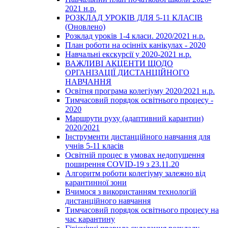
2021 н.р.
РОЗКЛАД УРОКІВ ДЛЯ 5-11 КЛАСІВ
(Оновлено)
Розклад уроків 1-4 класи. 2020/2021 н.р.
План роботи на осінніх канікулах - 2020
Навчальні екскурсії у 2020-2021 н.р.
ВАЖЛИВІ АКЦЕНТИ ЩОДО
ОРГАНІЗАЦІЇ ДИСТАНЦІЙНОГО
НАВЧАННЯ
Освітня програма колегіуму 2020/2021 н.р.
Тимчасовий порядок освітнього процесу -
2020
Маршрути руху (адаптивний карантин)
2020/2021
Інструменти дистанційного навчання для
учнів 5-11 класів
Освітній процес в умовах недопущення
поширення COVID-19 з 23.11.20
Алгоритм роботи колегіуму залежно від
карантинної зони
Вчимося з використанням технологій
дистанційного навчання
Тимчасовий порядок освітнього процесу на
час карантину