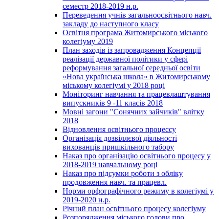
семестр 2018-2019 н.р.
Переведення учнів загальноосвітнього навч.
закладу до наступного класу
Освітня програма Житомирського міського
колегіуму 2019
План заходів із запровадження Концепції
реалізації державної політики у сфері
реформування загальної середньої освіти
«Нова українська школа» в Житомирському
міському колегіумі у 2018 році
Моніторинг навчання та працевлаштування
випускників 9 -11 класів 2018
Мовні загони "Сонячних зайчиків" влітку
2018
Відновлення освітнього процессу
Організація дозвіллєвої діяльності
вихованців пришкільного табору
Наказ про організацію освітнього процесу у
2018-2019 навчальному році
Наказ про підсумки роботи з обліку
продовження навч. та працевл.
Норми орфографічного режиму в колегіумі у
2019-2020 н.р.
Річний план освітнього процесу колегіуму
Розпорядження міського голови про