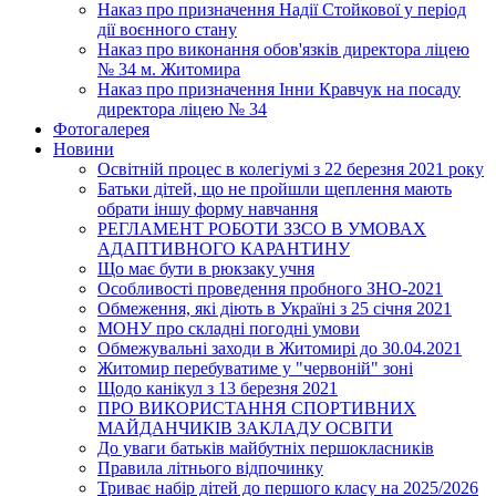
Наказ про призначення Надії Стойкової у період
дії воєнного стану
Наказ про виконання обов'язків директора ліцею
№ 34 м. Житомира
Наказ про призначення Інни Кравчук на посаду
директора ліцею № 34
Фотогалерея
Новини
Освітній процес в колегіумі з 22 березня 2021 року
Батьки дітей, що не пройшли щеплення мають
обрати іншу форму навчання
РЕГЛАМЕНТ РОБОТИ ЗЗСО В УМОВАХ
АДАПТИВНОГО КАРАНТИНУ
Що має бути в рюкзаку учня
Особливості проведення пробного ЗНО-2021
Обмеження, які діють в Україні з 25 січня 2021
МОНУ про складні погодні умови
Обмежувальні заходи в Житомирі до 30.04.2021
Житомир перебуватиме у "червоній" зоні
Щодо канікул з 13 березня 2021
ПРО ВИКОРИСТАННЯ СПОРТИВНИХ
МАЙДАНЧИКІВ ЗАКЛАДУ ОСВІТИ
До уваги батьків майбутніх першокласників
Правила літнього відпочинку
Триває набір дітей до першого класу на 2025/2026