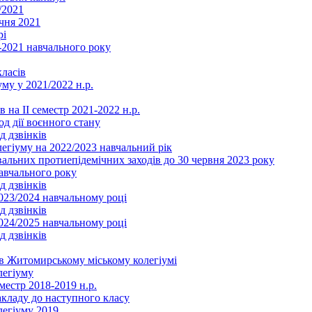
/2021
чня 2021
рі
2021 навчального року
ласів
му у 2021/2022 н.р.
 на ІІ семестр 2021-2022 н.р.
од дії воєнного стану
д дзвінків
легіуму на 2022/2023 навчальний рік
льних протиепідемічних заходів до 30 червня 2023 року
навчального року
д дзвінків
2023/2024 навчальному році
д дзвінків
2024/2025 навчальному році
д дзвінків
в Житомирському міському колегіумі
легіуму
местр 2018-2019 н.р.
акладу до наступного класу
легіуму 2019