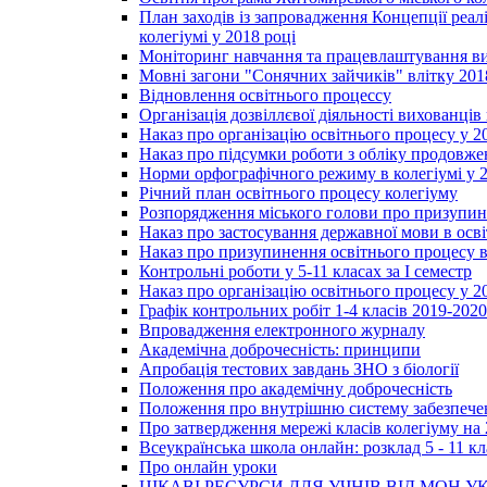
План заходів із запровадження Концепції реал
колегіумі у 2018 році
Моніторинг навчання та працевлаштування вип
Мовні загони "Сонячних зайчиків" влітку 201
Відновлення освітнього процессу
Організація дозвіллєвої діяльності вихованці
Наказ про організацію освітнього процесу у 2
Наказ про підсумки роботи з обліку продовжен
Норми орфографічного режиму в колегіумі у 2
Річний план освітнього процесу колегіуму
Розпорядження міського голови про призупин
Наказ про застосування державної мови в ос
Наказ про призупинення освітнього процесу в
Контрольні роботи у 5-11 класах за І семестр
Наказ про організацію освітнього процесу у 20
Графік контрольних робіт 1-4 класів 2019-2020
Впровадження електронного журналу
Академічна доброчесність: принципи
Апробація тестових завдань ЗНО з біології
Положення про академічну доброчесність
Положення про внутрішню систему забезпечен
Про затвердження мережі класів колегіуму на 
Всеукраїнська школа онлайн: розклад 5 - 11 кл
Про онлайн уроки
ЦІКАВІ РЕСУРСИ ДЛЯ УЧНІВ ВІД МОН У