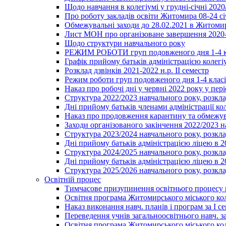
Щодо навчання в колегіумі у грудні-січні 2020
Про роботу закладів освіти Житомира 08-24 сі
Обмежувальні заходи до 28.02.2021 в Житоми
Лист МОН про організоване завершення 2020-
Щодо структури навчального року
РЕЖИМ РОБОТИ груп подовженого дня 1-4 к
Графік прийому батьків адміністрацією колегіу
Розклад дзвінків 2021-2022 н.р. ІІ семестр
Режим роботи груп подовженого дня 1-4 класів
Наказ про робочі дні у червні 2022 року у пері
Структура 2022/2023 навчального року, розкла
Дні прийому батьків членами адміністрації ко
Наказ про продовження карантину та обмежува
Заходи організованого закінчення 2022/2023 
Структура 2023/2024 навчального року, розкла
Дні прийому батьків адміністрацією ліцею в 
Структура 2024/2025 навчального року, розкла
Дні прийому батьків адміністрацією ліцею в 
Структура 2025/2026 навчального року, розкла
Освітній процес
Тимчасове призупинення освітнього процесу 
Освітня програма Житомирського міського ко
Наказ виконання навч. планів і програм за І се
Переведення учнів загальноосвітнього навч. з
Освітня програма Житомирського міського ко