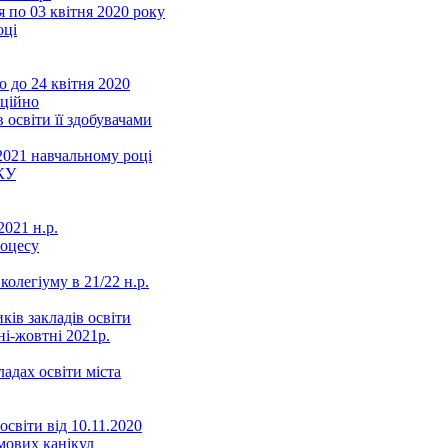
 по 03 квітня 2020 року
оці
 до 24 квітня 2020
нційно
 освіти її здобувачами
2021 навчальному році
КУ
021 н.р.
роцесу
колегіуму в 21/22 н.р.
ків закладів освіти
ні-жовтні 2021р.
ладах освіти міста
освіти від 10.11.2020
мових канікул