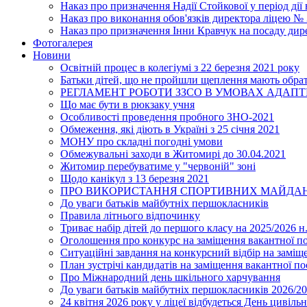
Наказ про призначення Надії Стойкової у період дії
Наказ про виконання обов'язків директора ліцею №
Наказ про призначення Інни Кравчук на посаду дир
Фотогалерея
Новини
Освітній процес в колегіумі з 22 березня 2021 року
Батьки дітей, що не пройшли щеплення мають обра
РЕГЛАМЕНТ РОБОТИ ЗЗСО В УМОВАХ АДАП
Що має бути в рюкзаку учня
Особливості проведення пробного ЗНО-2021
Обмеження, які діють в Україні з 25 січня 2021
МОНУ про складні погодні умови
Обмежувальні заходи в Житомирі до 30.04.2021
Житомир перебуватиме у "червоній" зоні
Щодо канікул з 13 березня 2021
ПРО ВИКОРИСТАННЯ СПОРТИВНИХ МАЙДАН
До уваги батьків майбутніх першокласників
Правила літнього відпочинку
Триває набір дітей до першого класу на 2025/2026 н.
Оголошення про конкурс на заміщення вакантної п
Ситуаційні завдання на конкурсний відбір на замі
План зустрічі кандидатів на заміщення вакантної п
Про Міжнародний день шкільного харчування
До уваги батьків майбутніх першокласників 2026/20
24 квітня 2026 року у ліцеї відбудеться День цивіл