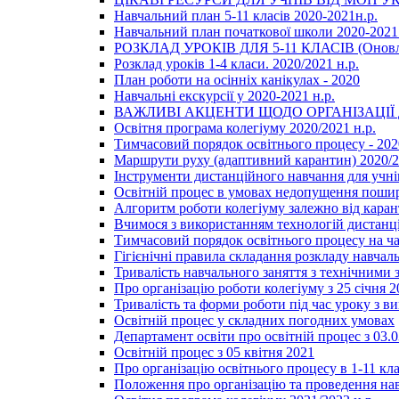
Навчальний план 5-11 класів 2020-2021н.р.
Навчальний план початкової школи 2020-2021 
РОЗКЛАД УРОКІВ ДЛЯ 5-11 КЛАСІВ (Оновл
Розклад уроків 1-4 класи. 2020/2021 н.р.
План роботи на осінніх канікулах - 2020
Навчальні екскурсії у 2020-2021 н.р.
ВАЖЛИВІ АКЦЕНТИ ЩОДО ОРГАНІЗАЦІ
Освітня програма колегіуму 2020/2021 н.р.
Тимчасовий порядок освітнього процесу - 202
Маршрути руху (адаптивний карантин) 2020/
Інструменти дистанційного навчання для учнів
Освітній процес в умовах недопущення пошир
Алгоритм роботи колегіуму залежно від каран
Вчимося з використанням технологій дистанц
Тимчасовий порядок освітнього процесу на ч
Гігієнічні правила складання розкладу навчал
Тривалість навчального заняття з технічними
Про організацію роботи колегіуму з 25 січня 2
Тривалість та форми роботи під час уроку з в
Освітній процес у складних погодних умовах
Департамент освіти про освітній процес з 03.
Освітній процес з 05 квітня 2021
Про організацію освітнього процесу в 1-11 кла
Положення про організацію та проведення навч