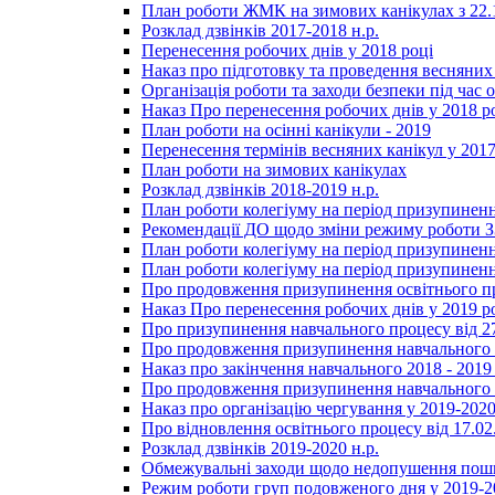
План роботи ЖМК на зимових канікулах з 22.1
Розклад дзвінків 2017-2018 н.р.
Перенесення робочих днів у 2018 році
Наказ про підготовку та проведення весняних
Організація роботи та заходи безпеки під час о
Наказ Про перенесення робочих днів у 2018 р
План роботи на осінні канікули - 2019
Перенесення термінів весняних канікул у 2017
План роботи на зимових канікулах
Розклад дзвінків 2018-2019 н.р.
План роботи колегіуму на період призупиненн
Рекомендації ДО щодо зміни режиму роботи 
План роботи колегіуму на період призупиненн
План роботи колегіуму на період призупиненн
Про продовження призупинення освітнього пр
Наказ Про перенесення робочих днів у 2019 р
Про призупинення навчального процесу від 2
Про продовження призупинення навчального п
Наказ про закінчення навчального 2018 - 2019 
Про продовження призупинення навчального п
Наказ про організацію чергування у 2019-2020
Про відновлення освітнього процесу від 17.02
Розклад дзвінків 2019-2020 н.р.
Обмежувальні заходи щодо недопушення пошир
Режим роботи груп подовженого дня у 2019-20