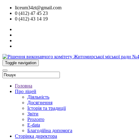
liceum34zt@gmail.com
0 (412) 47 45 23
0 (412) 43 14 19
Toggle navigation
Головна
Про ліцей
Діяльність
Досягнення
Історія та традиції
Звіти
Prozorro
E-data
Благодійна допомога
Сторінка директора