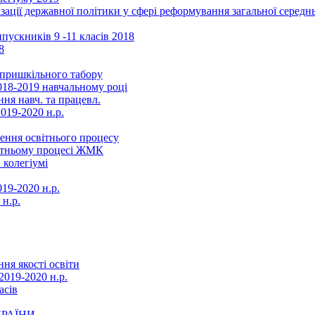
ізації державної політики у сфері реформування загальної серед
ускників 9 -11 класів 2018
8
в пришкільного табору
018-2019 навчальному році
ня навч. та працевл.
019-2020 н.р.
ення освітнього процесу
вітньому процесі ЖМК
 колегіумі
19-2020 н.р.
 н.р.
ня якості освіти
2019-2020 н.р.
асів
КРАЇНИ