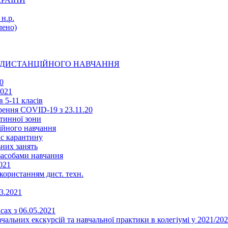
н.р.
ено)
Ї ДИСТАНЦІЙНОГО НАВЧАННЯ
0
2021
 5-11 класів
ення COVID-19 з 23.11.20
тинної зони
ійного навчання
ас карантину
ьних занять
 засобами навчання
021
икористанням дист. техн.
03.2021
сах з 06.05.2021
альних екскурсій та навчальної практики в колегіумі у 2021/202