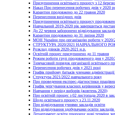
Призупинення освітнього процесу з 12 березня
Наказ Про перенесення робочих днів у 2020 р
Карантин продовжено до 22 травня 2020
Перенесення вихідних днів
Призупинення освітнього процесу продовжено
Навчальний 2019-2020 рік завершиться диста
До 22 червня заборонено відвідування закладів
Карантин продовжено до 31 липня 2020
МОН України про організацію роботи у 2020/
СТРУКТУРА 2020/2021 НАВЧАЛЬНОГО РО
Розклад дзінків 2020-2021 н.р.
Освітній процес призупинено до 11 травня
Режим роботи груп продовженого дня у 2020/2
Тимчасовий порядок організації освітнього п
Перенесення робочих днів у 2021 році
Графік прийому батьків членами адміністрації 
Структура 2021/2022 навчального року
Про проведення експрес-діагностики працівни
Графік чергування класних керівників у верес
Навчання у період виборів (жовтень 2020)
Про освітній процес з 02 листопада 2020 в зак
Щодо освітнього процесу з 23.11.2020
Про відвідування учнями закладів освіти
Про відвідування здобувачами освіти закладів 
Департамент освіти пропонує нові терміни зи