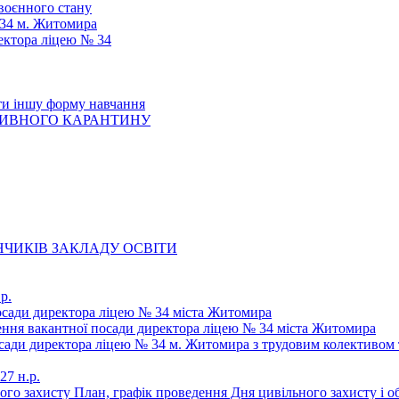
 воєнного стану
 34 м. Житомира
ектора ліцею № 34
ти іншу форму навчання
ТИВНОГО КАРАНТИНУ
ЧИКІВ ЗАКЛАДУ ОСВІТИ
р.
осади директора ліцею № 34 міста Житомира
щення вакантної посади директора ліцею № 34 міста Житомира
осади директора ліцею № 34 м. Житомира з трудовим колективом 
27 н.р.
ьного захисту План, графік проведення Дня цивільного захисту і 