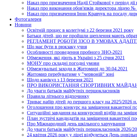
Наказ про призначення Надії Стойкової у період дії
Наказ про виконання обов'язків директора ліцею №
Наказ про призначення Інни Кравчук на посаду дир
Фотогалерея
Новини
Освітній процес в колегіумі з 22 березня 2021 року
Батьки дітей, що не пройшли щеплення мають обра
РЕГЛАМЕНТ РОБОТИ ЗЗСО В УМОВАХ АДАП
Що має бути в рюкзаку учня
Особливості проведення пробного ЗНО-2021
Обмеження, які діють в Україні з 25 січня 2021
МОНУ про складні погодні умови
Обмежувальні заходи в Житомирі до 30.04.2021
Житомир перебуватиме у "червоній" зоні
Щодо канікул з 13 березня 2021
ПРО ВИКОРИСТАННЯ СПОРТИВНИХ МАЙДАН
До уваги батьків майбутніх першокласників
Правила літнього відпочинку
Триває набір дітей до першого класу на 2025/2026 н.
Оголошення про конкурс на заміщення вакантної п
Ситуаційні завдання на конкурсний відбір на замі
План зустрічі кандидатів на заміщення вакантної п
Про Міжнародний день шкільного харчування
До уваги батьків майбутніх першокласників 2026/20
24 квітня 2026 року у ліцеї відбудеться День цивіл