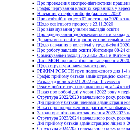
Про проведення експрес-діагностики працівни
Графік чергування класних керівників у верес
Навчання у період виборів (жовтень 2020)
Про освітній процес з 02 листопада 2020 в зак
Щодо освітнього процесу з 23.11.2020
Про відвідування учнями закладів освіти
Про відвідування здобувачами освіти закладів 
Департамент освіти пропонує нові терміни зи
Щодо навчання в колегіумі у грудні-січні 2020
Про роботу закладів освіти Житомира 08-24 сі
Обмежувальні заходи до 28.02.2021 в Житоми
Лист МОН про організоване завершення 2020-
Щодо структури навчального року
РЕЖИМ РОБОТИ груп подовженого дня 1-4 к
Графік прийому батьків адміністрацією колегіу
Розклад дзвінків 2021-2022 н.р. ІІ семестр
Режим роботи груп подовженого дня 1-4 класів
Наказ про робочі дні у червні 2022 року у пері
Структура 2022/2023 навчального року, розкла
Дні прийому батьків членами адміністрації ко
Наказ про продовження карантину та обмежува
Заходи організованого закінчення 2022/2023 
Структура 2023/2024 навчального року, розкла
Дні прийому батьків адміністрацією ліцею в 
Структура 2024/2025 навчального року, розкла