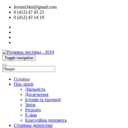
liceum34zt@gmail.com
0 (412) 47 45 23
0 (412) 43 14 19
Toggle navigation
Головна
Про ліцей
Діяльність
Досягнення
Історія та традиції
Звіти
Prozorro
E-data
Благодійна допомога
Сторінка директора