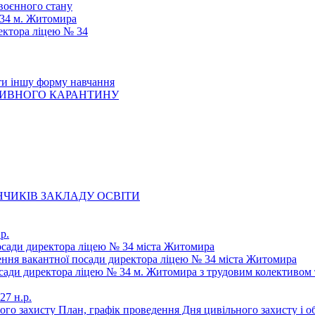
 воєнного стану
 34 м. Житомира
ектора ліцею № 34
ти іншу форму навчання
ТИВНОГО КАРАНТИНУ
ЧИКІВ ЗАКЛАДУ ОСВІТИ
р.
осади директора ліцею № 34 міста Житомира
щення вакантної посади директора ліцею № 34 міста Житомира
осади директора ліцею № 34 м. Житомира з трудовим колективом 
27 н.р.
ьного захисту План, графік проведення Дня цивільного захисту і 