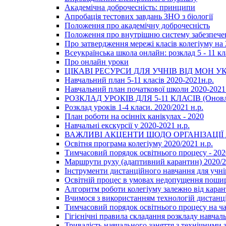
Академічна доброчесність: принципи
Апробація тестових завдань ЗНО з біології
Положення про академічну доброчесність
Положення про внутрішню систему забезпечен
Про затвердження мережі класів колегіуму на 
Всеукраїнська школа онлайн: розклад 5 - 11 кл
Про онлайн уроки
ЦІКАВІ РЕСУРСИ ДЛЯ УЧНІВ ВІД МОН У
Навчальний план 5-11 класів 2020-2021н.р.
Навчальний план початкової школи 2020-2021 
РОЗКЛАД УРОКІВ ДЛЯ 5-11 КЛАСІВ (Оновл
Розклад уроків 1-4 класи. 2020/2021 н.р.
План роботи на осінніх канікулах - 2020
Навчальні екскурсії у 2020-2021 н.р.
ВАЖЛИВІ АКЦЕНТИ ЩОДО ОРГАНІЗАЦІ
Освітня програма колегіуму 2020/2021 н.р.
Тимчасовий порядок освітнього процесу - 202
Маршрути руху (адаптивний карантин) 2020/
Інструменти дистанційного навчання для учнів
Освітній процес в умовах недопущення пошир
Алгоритм роботи колегіуму залежно від каран
Вчимося з використанням технологій дистанц
Тимчасовий порядок освітнього процесу на ч
Гігієнічні правила складання розкладу навчал
Тривалість навчального заняття з технічними