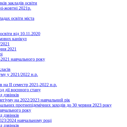
ків закладів освіти
ні-жовтні 2021р.
ладах освіти міста
освіти від 10.11.2020
мових канікул
/2021
чня 2021
рі
2021 навчального року
ласів
му у 2021/2022 н.р.
 на ІІ семестр 2021-2022 н.р.
од дії воєнного стану
д дзвінків
легіуму на 2022/2023 навчальний рік
льних протиепідемічних заходів до 30 червня 2023 року
навчального року
д дзвінків
2023/2024 навчальному році
д дзвінків