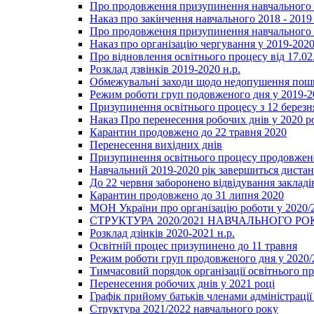
Про продовження призупинення навчального п
Наказ про закінчення навчального 2018 - 2019 
Про продовження призупинення навчального п
Наказ про організацію чергування у 2019-2020
Про відновлення освітнього процесу від 17.02
Розклад дзвінків 2019-2020 н.р.
Обмежувальні заходи щодо недопушення пошир
Режим роботи груп подовженого дня у 2019-20
Призупинення освітнього процесу з 12 березня
Наказ Про перенесення робочих днів у 2020 р
Карантин продовжено до 22 травня 2020
Перенесення вихідних днів
Призупинення освітнього процесу продовжено
Навчальний 2019-2020 рік завершиться диста
До 22 червня заборонено відвідування закладів
Карантин продовжено до 31 липня 2020
МОН України про організацію роботи у 2020/
СТРУКТУРА 2020/2021 НАВЧАЛЬНОГО РО
Розклад дзінків 2020-2021 н.р.
Освітній процес призупинено до 11 травня
Режим роботи груп продовженого дня у 2020/2
Тимчасовий порядок організації освітнього п
Перенесення робочих днів у 2021 році
Графік прийому батьків членами адміністрації 
Структура 2021/2022 навчального року