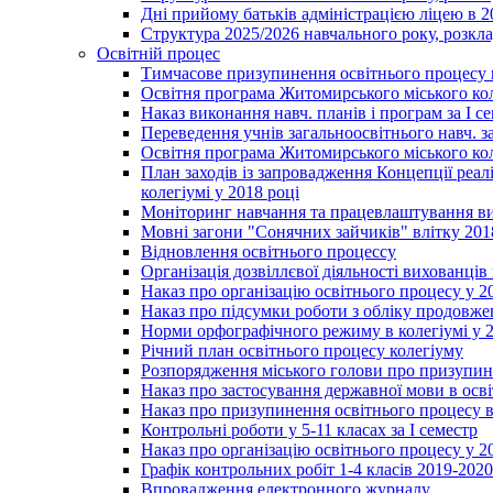
Дні прийому батьків адміністрацією ліцею в 
Структура 2025/2026 навчального року, розкла
Освітній процес
Тимчасове призупинення освітнього процесу 
Освітня програма Житомирського міського ко
Наказ виконання навч. планів і програм за І се
Переведення учнів загальноосвітнього навч. з
Освітня програма Житомирського міського ко
План заходів із запровадження Концепції реал
колегіумі у 2018 році
Моніторинг навчання та працевлаштування вип
Мовні загони "Сонячних зайчиків" влітку 201
Відновлення освітнього процессу
Організація дозвіллєвої діяльності вихованці
Наказ про організацію освітнього процесу у 2
Наказ про підсумки роботи з обліку продовжен
Норми орфографічного режиму в колегіумі у 2
Річний план освітнього процесу колегіуму
Розпорядження міського голови про призупин
Наказ про застосування державної мови в ос
Наказ про призупинення освітнього процесу в
Контрольні роботи у 5-11 класах за І семестр
Наказ про організацію освітнього процесу у 20
Графік контрольних робіт 1-4 класів 2019-2020
Впровадження електронного журналу