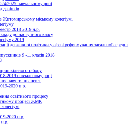
2024/2025 навчальному році
д дзвінків
в Житомирському міському колегіумі
легіуму
местр 2018-2019 н.р.
акладу до наступного класу
легіуму 2019
ізації державної політики у сфері реформування загальної серед
ускників 9 -11 класів 2018
8
в пришкільного табору
018-2019 навчальному році
ня навч. та працевл.
019-2020 н.р.
ення освітнього процесу
вітньому процесі ЖМК
 колегіумі
19-2020 н.р.
 н.р.