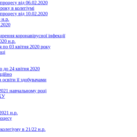
роцесу від 06.02.2020
року в колегіумі
роцесу від 10.02.2020
 н.р.
.2020
ення коронавірусної інфекції
20 н.р.
 по 03 квітня 2020 року
оці
 до 24 квітня 2020
нційно
 освіти її здобувачами
2021 навчальному році
КУ
021 н.р.
роцесу
колегіуму в 21/22 н.р.