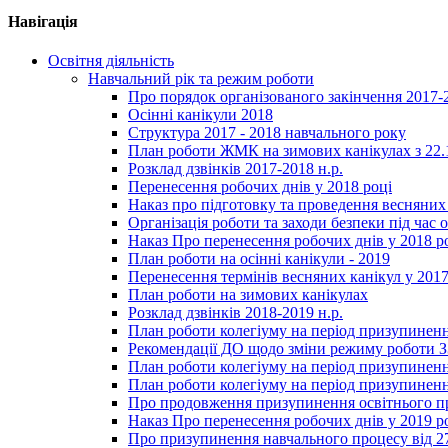
Навігація
Освітня діяльність
Навчальний рік та режим роботи
Про порядок організованого закінчення 2017-
Осінні канікули 2018
Структура 2017 - 2018 навчального року
План роботи ЖМК на зимових канікулах з 22.1
Розклад дзвінків 2017-2018 н.р.
Перенесення робочих днів у 2018 році
Наказ про підготовку та проведення весняних
Організація роботи та заходи безпеки під час о
Наказ Про перенесення робочих днів у 2018 р
План роботи на осінні канікули - 2019
Перенесення термінів весняних канікул у 2017
План роботи на зимових канікулах
Розклад дзвінків 2018-2019 н.р.
План роботи колегіуму на період призупиненн
Рекомендації ДО щодо зміни режиму роботи 
План роботи колегіуму на період призупиненн
План роботи колегіуму на період призупиненн
Про продовження призупинення освітнього пр
Наказ Про перенесення робочих днів у 2019 р
Про призупинення навчального процесу від 2