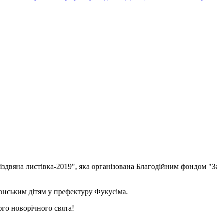
"Різдвяна листівка-2019", яка організована Благодійним фондом 
понським дітям у префектуру Фукусіма.
го новорічного свята!