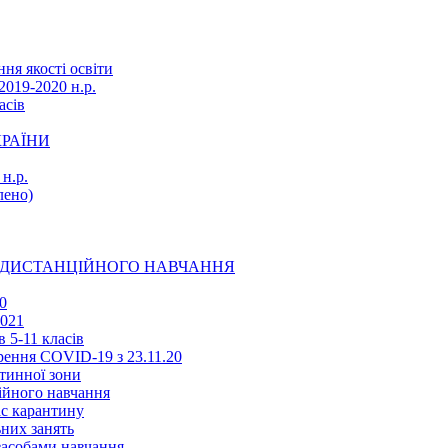
ня якості освіти
2019-2020 н.р.
асів
КРАЇНИ
н.р.
ено)
Ї ДИСТАНЦІЙНОГО НАВЧАННЯ
0
2021
 5-11 класів
ення COVID-19 з 23.11.20
тинної зони
ійного навчання
ас карантину
ьних занять
 засобами навчання