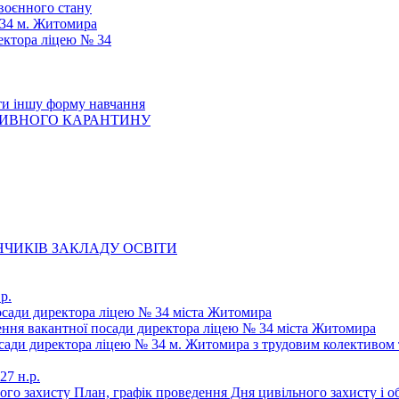
 воєнного стану
 34 м. Житомира
ектора ліцею № 34
ти іншу форму навчання
ТИВНОГО КАРАНТИНУ
ЧИКІВ ЗАКЛАДУ ОСВІТИ
р.
осади директора ліцею № 34 міста Житомира
щення вакантної посади директора ліцею № 34 міста Житомира
осади директора ліцею № 34 м. Житомира з трудовим колективом 
27 н.р.
ьного захисту План, графік проведення Дня цивільного захисту і 