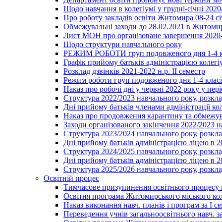
Щодо навчання в колегіумі у грудні-січні 2020
Про роботу закладів освіти Житомира 08-24 сі
Обмежувальні заходи до 28.02.2021 в Житоми
Лист МОН про організоване завершення 2020-
Щодо структури навчального року
РЕЖИМ РОБОТИ груп подовженого дня 1-4 к
Графік прийому батьків адміністрацією колегіу
Розклад дзвінків 2021-2022 н.р. ІІ семестр
Режим роботи груп подовженого дня 1-4 класів
Наказ про робочі дні у червні 2022 року у пері
Структура 2022/2023 навчального року, розкла
Дні прийому батьків членами адміністрації ко
Наказ про продовження карантину та обмежува
Заходи організованого закінчення 2022/2023 
Структура 2023/2024 навчального року, розкла
Дні прийому батьків адміністрацією ліцею в 
Структура 2024/2025 навчального року, розкла
Дні прийому батьків адміністрацією ліцею в 
Структура 2025/2026 навчального року, розкла
Освітній процес
Тимчасове призупинення освітнього процесу 
Освітня програма Житомирського міського ко
Наказ виконання навч. планів і програм за І се
Переведення учнів загальноосвітнього навч. з