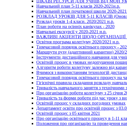
ЦІКАВІ РЕСУРСИ ДЛЯ УЧНІВ ВІД МОН У
Навчальний план 5-11 класів 2020-2021н.р.
Навчальний план початкової школи 2020-2021 
РОЗКЛАД УРОКІВ ДЛЯ 5-11 КЛАСІВ (Оновл
Розклад уроків 1-4 класи. 2020/2021 н.р.
План роботи на осінніх канікулах - 2020
Навчальні екскурсії у 2020-2021 н.р.
ВАЖЛИВІ АКЦЕНТИ ЩОДО ОРГАНІЗАЦІ
Освітня програма колегіуму 2020/2021 н.р.
Тимчасовий порядок освітнього процесу - 202
Маршрути руху (адаптивний карантин) 2020/
Інструменти дистанційного навчання для учнів
Освітній процес в умовах недопущення пошир
Алгоритм роботи колегіуму залежно від каран
Вчимося з використанням технологій дистанц
Тимчасовий порядок освітнього процесу на ч
Гігієнічні правила складання розкладу навчал
Тривалість навчального заняття з технічними
Про організацію роботи колегіуму з 25 січня 2
Тривалість та форми роботи під час уроку з в
Освітній процес у складних погодних умовах
Департамент освіти про освітній процес з 03.
Освітній процес з 05 квітня 2021
Про організацію освітнього процесу в 1-11 кла
Положення про організацію та проведення навч