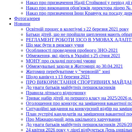
Наказ про призначення Надії Стойкової у період дії
Наказ про виконання обов'язків директора ліцею №
Наказ про призначення Інни Кравчук на посаду дир
Фотогалерея
Новини
Освітній процес в колегіумі з 22 березня 2021 року
Батьки дітей, що не пройшли щеплення мають обра
РЕГЛАМЕНТ РОБОТИ ЗЗСО В УМОВАХ АДАП
Що має бути в рюкзаку учня
Особливості проведення пробного ЗНО-2021
Обмеження, які діють в Україні з 25 січня 2021
МОНУ про складні погодні умови
Обмежувальні заходи в Житомирі до 30.04.2021
Житомир перебуватиме у "червоній" зоні
Щодо канікул з 13 березня 2021
ПРО ВИКОРИСТАННЯ СПОРТИВНИХ МАЙДАН
До уваги батьків майбутніх першокласників
Правила літнього відпочинку
Триває набір дітей до першого класу на 2025/2026 н.
Оголошення про конкурс на заміщення вакантної п
Ситуаційні завдання на конкурсний відбір на замі
План зустрічі кандидатів на заміщення вакантної п
Про Міжнародний день шкільного харчування
До уваги батьків майбутніх першокласників 2026/20
24 квітня 2026 року у ліцеї відбудеться День цивіл