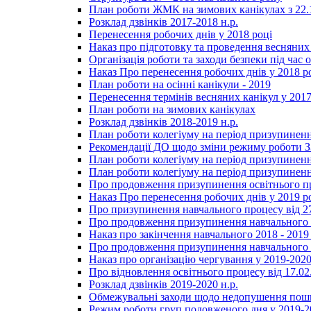
План роботи ЖМК на зимових канікулах з 22.1
Розклад дзвінків 2017-2018 н.р.
Перенесення робочих днів у 2018 році
Наказ про підготовку та проведення весняних
Організація роботи та заходи безпеки під час о
Наказ Про перенесення робочих днів у 2018 р
План роботи на осінні канікули - 2019
Перенесення термінів весняних канікул у 2017
План роботи на зимових канікулах
Розклад дзвінків 2018-2019 н.р.
План роботи колегіуму на період призупиненн
Рекомендації ДО щодо зміни режиму роботи 
План роботи колегіуму на період призупиненн
План роботи колегіуму на період призупиненн
Про продовження призупинення освітнього пр
Наказ Про перенесення робочих днів у 2019 р
Про призупинення навчального процесу від 2
Про продовження призупинення навчального п
Наказ про закінчення навчального 2018 - 2019 
Про продовження призупинення навчального п
Наказ про організацію чергування у 2019-2020
Про відновлення освітнього процесу від 17.02
Розклад дзвінків 2019-2020 н.р.
Обмежувальні заходи щодо недопушення пошир
Режим роботи груп подовженого дня у 2019-20