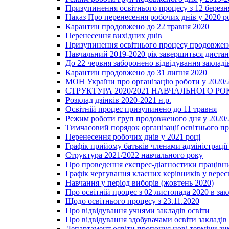
Призупинення освітнього процесу з 12 березня
Наказ Про перенесення робочих днів у 2020 р
Карантин продовжено до 22 травня 2020
Перенесення вихідних днів
Призупинення освітнього процесу продовжено
Навчальний 2019-2020 рік завершиться диста
До 22 червня заборонено відвідування закладів
Карантин продовжено до 31 липня 2020
МОН України про організацію роботи у 2020/
СТРУКТУРА 2020/2021 НАВЧАЛЬНОГО РО
Розклад дзінків 2020-2021 н.р.
Освітній процес призупинено до 11 травня
Режим роботи груп продовженого дня у 2020/2
Тимчасовий порядок організації освітнього п
Перенесення робочих днів у 2021 році
Графік прийому батьків членами адміністрації 
Структура 2021/2022 навчального року
Про проведення експрес-діагностики працівни
Графік чергування класних керівників у верес
Навчання у період виборів (жовтень 2020)
Про освітній процес з 02 листопада 2020 в зак
Щодо освітнього процесу з 23.11.2020
Про відвідування учнями закладів освіти
Про відвідування здобувачами освіти закладів 
Департамент освіти пропонує нові терміни зи