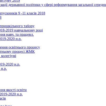
легіуму 2019
ізації державної політики у сфері реформування загальної серед
ускників 9 -11 класів 2018
8
в пришкільного табору
018-2019 навчальному році
ня навч. та працевл.
019-2020 н.р.
ення освітнього процесу
вітньому процесі ЖМК
 колегіумі
19-2020 н.р.
 н.р.
ня якості освіти
2019-2020 н.р.
асів