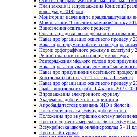
Освітня програма Житомирського міського ко
План заходів із запровадження Концепції реал
колегіумі у 2018 році
Моніторинг навчання та працевлаштування вип
Мовні загони "Сонячних зайчиків" влітку 201
Відновлення освітнього процессу
Організація дозвіллєвої діяльності вихованці
Наказ про організацію освітнього процесу у 2
Наказ про підсумки роботи з обліку продовжен
Норми орфографічного режиму в колегіумі у 2
Річний план освітнього процесу колегіуму
Розпорядження міського голови про призупин
Наказ про застосування державної мови в ос
Наказ про призупинення освітнього процесу в
Контрольні роботи у 5-11 класах за І семестр
Наказ про організацію освітнього процесу у 20
Графік контрольних робіт 1-4 класів 2019-2020
Впровадження електронного журналу
Академічна доброчесність: принципи
Апробація тестових завдань ЗНО з біології
Положення про академічну доброчесність
Положення про внутрішню систему забезпечен
Про затвердження мережі класів колегіуму на 
Всеукраїнська школа онлайн: розклад 5 - 11 кл
Про онлайн уроки