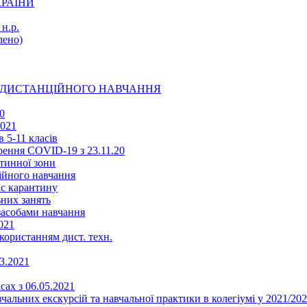
КРАЇНИ
н.р.
ено)
Ї ДИСТАНЦІЙНОГО НАВЧАННЯ
0
2021
 5-11 класів
ення COVID-19 з 23.11.20
тинної зони
ійного навчання
ас карантину
ьних занять
 засобами навчання
021
икористанням дист. техн.
03.2021
сах з 06.05.2021
альних екскурсій та навчальної практики в колегіумі у 2021/202