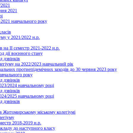
/2021
чня 2021
рі
2021 навчального року
ласів
му у 2021/2022 н.р.
 на ІІ семестр 2021-2022 н.р.
од дії воєнного стану
д дзвінків
легіуму на 2022/2023 навчальний рік
льних протиепідемічних заходів до 30 червня 2023 року
навчального року
д дзвінків
2023/2024 навчальному році
д дзвінків
2024/2025 навчальному році
д дзвінків
в Житомирському міському колегіумі
легіуму
местр 2018-2019 н.р.
акладу до наступного класу