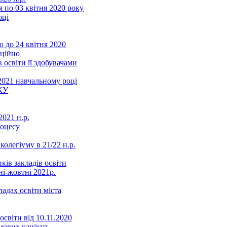
 по 03 квітня 2020 року
оці
 до 24 квітня 2020
нційно
 освіти її здобувачами
2021 навчальному році
КУ
021 н.р.
роцесу
колегіуму в 21/22 н.р.
ків закладів освіти
ні-жовтні 2021р.
ладах освіти міста
освіти від 10.11.2020
мових канікул