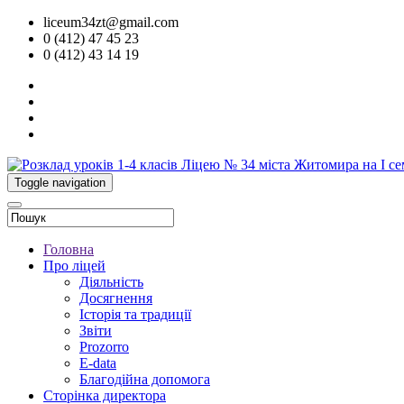
liceum34zt@gmail.com
0 (412) 47 45 23
0 (412) 43 14 19
Toggle navigation
Головна
Про ліцей
Діяльність
Досягнення
Історія та традиції
Звіти
Prozorro
E-data
Благодійна допомога
Сторінка директора