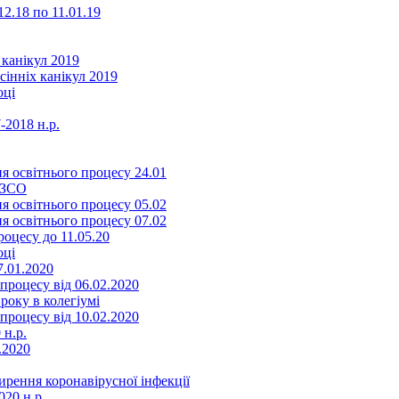
2.18 по 11.01.19
 канікул 2019
сінніх канікул 2019
оці
-2018 н.р.
я освітнього процесу 24.01
ЗЗСО
я освітнього процесу 05.02
я освітнього процесу 07.02
оцесу до 11.05.20
оці
7.01.2020
роцесу від 06.02.2020
року в колегіумі
роцесу від 10.02.2020
 н.р.
.2020
ення коронавірусної інфекції
20 н.р.