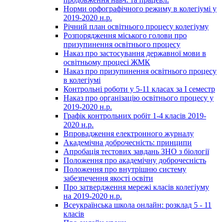
Норми орфографічного режиму в колегіумі у
2019-2020 н.р.
Річний план освітнього процесу колегіуму
Розпорядження міського голови про
призупинення освітнього процесу
Наказ про застосування державної мови в
освітньому процесі ЖМК
Наказ про призупинення освітнього процесу
в колегіумі
Контрольні роботи у 5-11 класах за І семестр
Наказ про організацію освітнього процесу у
2019-2020 н.р.
Графік контрольних робіт 1-4 класів 2019-
2020 н.р.
Впровадження електронного журналу
Академічна доброчесність: принципи
Апробація тестових завдань ЗНО з біології
Положення про академічну доброчесність
Положення про внутрішню систему
забезпечення якості освіти
Про затвердження мережі класів колегіуму
на 2019-2020 н.р.
Всеукраїнська школа онлайн: розклад 5 - 11
класів