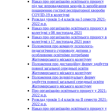
Наказ про організацію освітнього процесу
під час впровадження заходів із запобігання
поширенню гострої респіраторної хвороби
COVID-19 в колегіумі
Розклад уроків 1-4 класів на І семестр 2021-
2022 н.р.
Наказ про організацію освітнього процесу в
колегіумі з 08 листопада 2021
Наказ про організацію освітнього процесу в
колегіумі з 17 листопада 2021 року
Положення про команду психолого-
педагогічного супроводу дитини з
особливими освітніми потребами
Житомирського міського колегіуму
Положення про дистанційну форму здобуття
повної загальної середньої освіти
Житомирського міського колегіуму
Положення про індивідуальну форму
здобуття повної загальної середньої освіти
Житомирського міського колегіуму
Про організацію освітнього процесу у 2021-
2022 н.р.
Розклад уроків 1-4 класів на ІІ семестр 2021-
2022 н.р.
Наказ про організацію освітнього процесу у