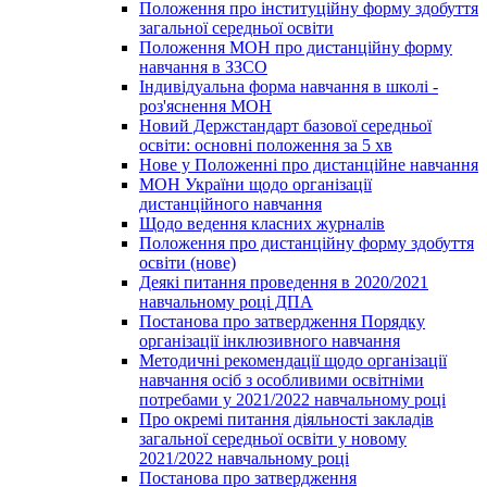
Положення про інституційну форму здобуття
загальної середньої освіти
Положення МОН про дистанційну форму
навчання в ЗЗСО
Індивідуальна форма навчання в школі -
роз'яснення МОН
Новий Держстандарт базової середньої
освіти: основні положення за 5 хв
Нове у Положенні про дистанційне навчання
МОН України щодо організації
дистанційного навчання
Щодо ведення класних журналів
Положення про дистанційну форму здобуття
освіти (нове)
Деякі питання проведення в 2020/2021
навчальному році ДПА
Постанова про затвердження Порядку
організації інклюзивного навчання
Методичні рекомендації щодо організації
навчання осіб з особливими освітніми
потребами у 2021/2022 навчальному році
Про окремі питання діяльності закладів
загальної середньої освіти у новому
2021/2022 навчальному році
Постанова про затвердження