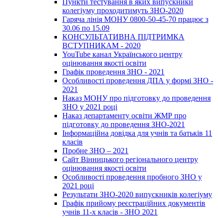
Пункти тестування в яких випускники
колегіуму проходитимуть ЗНО-2020
Гаряча лінія МОНУ 0800-50-45-70 працює з
30.06 по 15.09
КОНСУЛЬТАТИВНА ПІДТРИМКА
ВСТУПНИКАМ - 2020
YouTube канал Українського центру
оцінювання якості освіти
Графік проведення ЗНО - 2021
Особливості проведення ДПА у формі ЗНО -
2021
Наказ МОНУ про підготовку до проведення
ЗНО у 2021 році
Наказ департаменту освіти ЖМР про
підготовку до проведення ЗНО-2021
Інформаційна довідка для учнів та батьків 11
класів
Пробне ЗНО – 2021
Сайт Вінницького регіонального центру
оцінювання якості освіти
Особливості проведення пробного ЗНО у
2021 році
Результати ЗНО-2020 випускників колегіуму
Графік прийому реєстраційних документів
учнів 11-х класів - ЗНО 2021