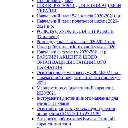
Про онлайн уроки
ЦІКАВІ РЕСУРСИ ДЛЯ УЧНІВ ВІД МОН
УКРАЇНИ
Навчальний план 5-11 класів 2020-2021н.р.
Навчальний план початкової школи 2020-
2021 н.р.
РОЗКЛАД УРОКІВ ДЛЯ 5-11 КЛАСІВ
(Оновлено)
Розклад уроків 1-4 класи. 2020/2021 н.р.
План роботи на осінніх канікулах - 2020
Навчальні екскурсії у 2020-2021 н.р.
ВАЖЛИВІ АКЦЕНТИ ЩОДО
ОРГАНІЗАЦІЇ ДИСТАНЦІЙНОГО
НАВЧАННЯ
Освітня програма колегіуму 2020/2021 н.р.
Тимчасовий порядок освітнього процесу -
2020
Маршрути руху (адаптивний карантин)
2020/2021
Інструменти дистанційного навчання для
учнів 5-11 класів
Освітній процес в умовах недопущення
поширення COVID-19 з 23.11.20
Алгоритм роботи колегіуму залежно від
карантинної зони