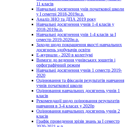
11 класів
Навчальні досягнення унів початкової щколи
у І семетрі 2018-2019н.р.
Аналіз ЗНО та ДПА 2019 року
Навчальні досягнення учнів 1-4 класів у
2018-2019н.р.
Навчальні досягнення унів 1-4 класів за І
семестр 2019-2020н.р.
Заходи щодо покращення якості навчальних
досягнень здобувачів освіти
Е-журнали - 2020 в колегіумі
Вимоги до ведення учнівських зошитів і
орфографічний режим
Навчальні досягнення учнів 1 семестр 2019-
2020
Оцінювання та фіксація результатів навчання
учнів початкової школи
Оцінювання навчальних досягнень учнів 1
класів
Рекомендації щодо оцінювання результатів
навчання в 3-4 класах у 2020р
Оцінювання навчальних досягнень учнів 2
класів
Графік проведення зрізів знань за І семестр
2020-2021 н.р.