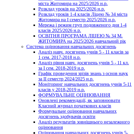
міста Житомира на 2025/2026 н.р.
Розклад уроків на 2025/2026 н.р.
Розклад уроків 1-4 класів Ліцею № 34 міста
Житомира на І семестр 2025/2026 н.р.
Мережа і режим груп подовженого дня 1-4
класів 2025/2026 н.р.
ОСВІТНЯ ПРОГРАМА ЛІЦЕЮ № 34 М.
ЖИТОМИРА на 2025/2026 навчальний рік
Система оцінювання навчальних досягнень
Аналіз навч. досягнень учнів 5 - 11 класів за
1 сем. 2017-2018 н.р.
Аналіз рівня навч. досягнень учнів 5 - 11 кл.
за І сем. 2018-2019 н.р.
Графік проведення зрізів знань з основ наук
за ІІ семестр 2024/2025 н.р.
Моніторинг навчальних досягнень учнів 5-11
класів у 2018-2019 н.р.
ФОРМУВАЛЬНЕ ОЦІНЮВАННЯ
Оновлені рекомендації, як заповнювати
Класний журнал початкових класів
Формувальне оцінювання навчальних
досягнень здобувачів освіти
Аналіз результатів зовнішнього незалежного
оцінювання
Оцінювання навчальних досягнень учнів 5-