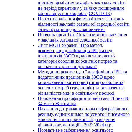
протиепідемічних заходів у закладах освіти
на період карантину у зв'язку поширенням
коронавірусної хвороби (COVID-19)
Про затвердження форм звітності з питань
діяльності закладів загальної середньої освіти
та інструкцій щодо їх заповнення
Порядок організації інклюзивного навчання
у закладах загальної середньої освіти
Лист МОН України "Про метод.
рекомендації для фахівців ІРЦ та пед.
працівників ЗЗСО щодо встановлення
категорій особливих освітніх потреб та
визначення рівня підтримки"
Методичні рекомендації для фахівців ІРЦ та
педагогічних працівників ЗЗСО щодо
встановлення категорій (типів) особливих
освітніх потреб (труднощів) та визначення
рівня підтримки в освітньому процесі
Положення про офіційний веб-сайт Ліцею №
34 міста Житомира
Наказ про дотримання норм орфографічного
режиму, єдиних вимог до усного і писемного
мовлення в ліцеї, вимог щодо ведення
ділової документації в 2023/2024 н.р.
Нормативне забезпечення освітнього