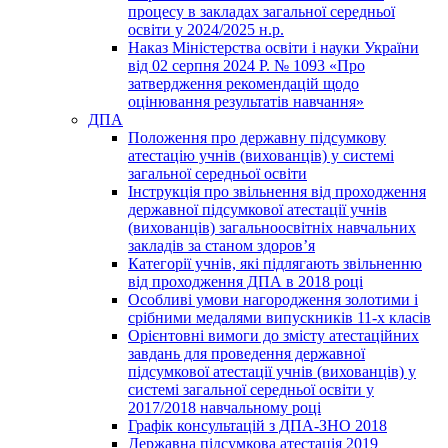
процесу в закладах загальної середньої
освіти у 2024/2025 н.р.
Наказ Міністерства освіти і науки України
від 02 серпня 2024 Р. № 1093 «Про
затвердження рекомендацій щодо
оцінювання результатів навчання»
ДПА
Положення про державну підсумкову
атестацію учнів (вихованців) у системі
загальної середньої освіти
Інструкція про звільнення від проходження
державної підсумкової атестації учнів
(вихованців) загальноосвітніх навчальних
закладів за станом здоров’я
Категорії учнів, які підлягають звільненню
від проходження ДПА в 2018 році
Особливі умови нагородження золотими і
срібними медалями випускників 11-х класів
Орієнтовні вимоги до змісту атестаційних
завдань для проведення державної
підсумкової атестації учнів (вихованців) у
системі загальної середньої освіти у
2017/2018 навчальному році
Графік консультацій з ДПА-ЗНО 2018
Державна підсумкова атестація 2019