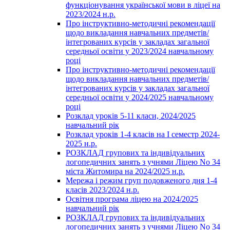
функціонування української мови в ліцеї на
2023/2024 н.р.
Про інструктивно-методичні рекомендації
щодо викладання навчальних предметів/
інтегрованих курсів у закладах загальної
середньої освіти у 2023/2024 навчальному
році
Про інструктивно-методичні рекомендації
щодо викладання навчальних предметів/
інтегрованих курсів у закладах загальної
середньої освіти у 2024/2025 навчальному
році
Розклад уроків 5-11 класи, 2024/2025
навчальний рік
Розклад уроків 1-4 класів на І семестр 2024-
2025 н.р.
РОЗКЛАД групових та індивідуальних
логопедичних занять з учнями Ліцею No 34
міста Житомира на 2024/2025 н.р.
Мережа і режим груп подовженого дня 1-4
класів 2023/2024 н.р.
Освітня програма ліцею на 2024/2025
навчальний рік
РОЗКЛАД групових та індивідуальних
логопедичних занять з учнями Ліцею No 34