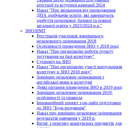
атестації та вступної кампанії 2024
Наказ "Про звільнення від проходження
ДПА здобувачів освіти, які завершують
здобуття початкової, базової та повної
загальної освіти у 2023/2024 н.р."
ЗНО/НМТ
Реєстрація учасників зовнішнього
незалежного оцінювання 2018
Особливості проведення ЗНО у 2018 році
Наказ "Про організацію роботи пункту
тестування на базі колегіуму"
Супровід на ЗНО
Наказ "Про організацію участі випускників
колегіуму в ЗНО 2018 року"
Зовнішнє незалежне оцінювання з
англійської мови в колегіумі
Деякі питання проведення ЗНО в 2019 році
Зовнішнє незалежне оцінювання 2019:
особливості та правила
Інноваційний проект з он-лайн підготовки
до ЗНО "Будь розумним"
Наказ про зовнішнє незалежне оцінювання
результатів навчання у 2019 р.
Витяг з переліку конкурсних предметів для