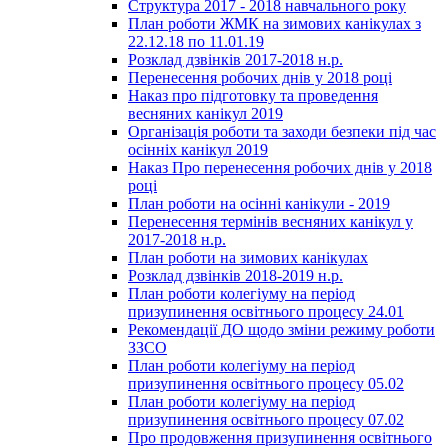
Структура 2017 - 2018 навчального року
План роботи ЖМК на зимових канікулах з
22.12.18 по 11.01.19
Розклад дзвінків 2017-2018 н.р.
Перенесення робочих днів у 2018 році
Наказ про підготовку та проведення
весняних канікул 2019
Організація роботи та заходи безпеки під час
осінніх канікул 2019
Наказ Про перенесення робочих днів у 2018
році
План роботи на осінні канікули - 2019
Перенесення термінів весняних канікул у
2017-2018 н.р.
План роботи на зимових канікулах
Розклад дзвінків 2018-2019 н.р.
План роботи колегіуму на період
призупинення освітнього процесу 24.01
Рекомендації ДО щодо зміни режиму роботи
ЗЗСО
План роботи колегіуму на період
призупинення освітнього процесу 05.02
План роботи колегіуму на період
призупинення освітнього процесу 07.02
Про продовження призупинення освітнього