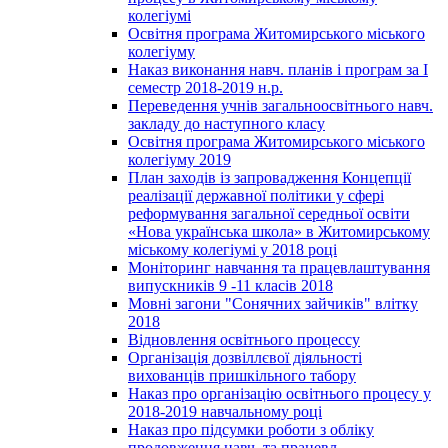
колегіумі
Освітня програма Житомирського міського
колегіуму
Наказ виконання навч. планів і програм за І
семестр 2018-2019 н.р.
Переведення учнів загальноосвітнього навч.
закладу до наступного класу
Освітня програма Житомирського міського
колегіуму 2019
План заходів із запровадження Концепції
реалізації державної політики у сфері
реформування загальної середньої освіти
«Нова українська школа» в Житомирському
міському колегіумі у 2018 році
Моніторинг навчання та працевлаштування
випускників 9 -11 класів 2018
Мовні загони "Сонячних зайчиків" влітку
2018
Відновлення освітнього процессу
Організація дозвіллєвої діяльності
вихованців пришкільного табору
Наказ про організацію освітнього процесу у
2018-2019 навчальному році
Наказ про підсумки роботи з обліку
продовження навч. та працевл.