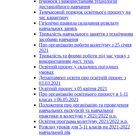
Вчимося з використанням технологій
дистанційного навчання
Тимчасовий порядок освітнього процесу на
час карантину
Гігієнічні правила складання розкладу
навчальних занять
Тривалість навчального заняття з технічними
засобами навчання
Про організацію роботи колегіуму з 25 січня
2021
Тривалість та форми роботи під час уроку з
використанням дист. техн.
Освітній процес у складних погодних
умовах
Департамент освіти про освітній процес з
03.03.2021
Освітній процес з 05 квітня 2021
Про організацію освітнього процесу в 1-11
класах з 06.05.2021
Положення про організацію та проведення
навчальних екскурсій та навчальної
практики в колегіумі у 2021/2022 н.р.
Освітня програма колегіуму 2021/2022 н.р.
Розклад уроків для 5-11 класів на 2021-2022
навчальний рік