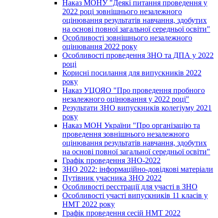
Наказ МОНУ "Деякі питання проведення у
2022 році зовнішнього незалежного
оцінювання результатів навчання, здобутих
на основі повної загальної середньої освіти"
Особливості зовнішнього незалежного
оцінювання 2022 року
Особливості проведення ЗНО та ДПА у 2022
році
Корисні посилання для випускників 2022
року
Наказ УЦОЯО "Про проведення пробного
незалежного оцінювання у 2022 році"
Результати ЗНО випускників колегіуму 2021
року
Наказ МОН України "Про організацію та
проведення зовнішнього незалежного
оцінювання результатів навчання, здобутих
на основі повної загальної середньої освіти"
Графік проведення ЗНО-2022
ЗНО 2022: інформаційно-довідкові матеріали
Путівник учасника ЗНО 2022
Особливості реєстрації для участі в ЗНО
Особливості участі випускників 11 класів у
НМТ 2022 року
Графік проведення сесій НМТ 2022