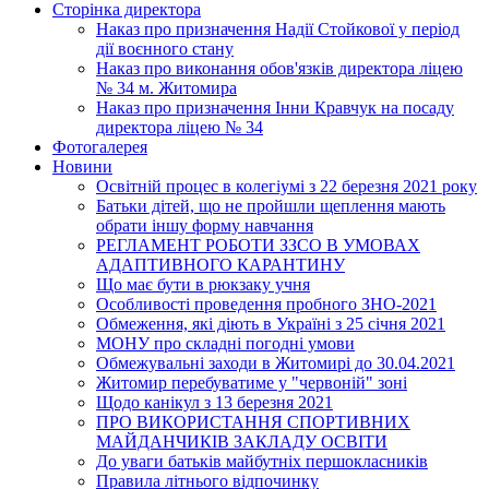
Сторінка директора
Наказ про призначення Надії Стойкової у період
дії воєнного стану
Наказ про виконання обов'язків директора ліцею
№ 34 м. Житомира
Наказ про призначення Інни Кравчук на посаду
директора ліцею № 34
Фотогалерея
Новини
Освітній процес в колегіумі з 22 березня 2021 року
Батьки дітей, що не пройшли щеплення мають
обрати іншу форму навчання
РЕГЛАМЕНТ РОБОТИ ЗЗСО В УМОВАХ
АДАПТИВНОГО КАРАНТИНУ
Що має бути в рюкзаку учня
Особливості проведення пробного ЗНО-2021
Обмеження, які діють в Україні з 25 січня 2021
МОНУ про складні погодні умови
Обмежувальні заходи в Житомирі до 30.04.2021
Житомир перебуватиме у "червоній" зоні
Щодо канікул з 13 березня 2021
ПРО ВИКОРИСТАННЯ СПОРТИВНИХ
МАЙДАНЧИКІВ ЗАКЛАДУ ОСВІТИ
До уваги батьків майбутніх першокласників
Правила літнього відпочинку