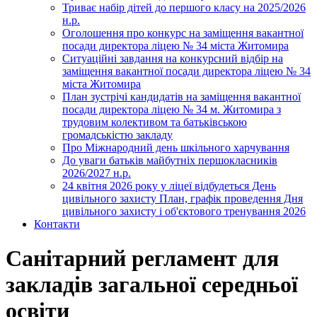
Триває набір дітей до першого класу на 2025/2026
н.р.
Оголошення про конкурс на заміщення вакантної
посади директора ліцею № 34 міста Житомира
Ситуаційні завдання на конкурсний відбір на
заміщення вакантної посади директора ліцею № 34
міста Житомира
План зустрічі кандидатів на заміщення вакантної
посади директора ліцею № 34 м. Житомира з
трудовим колективом та батьківською
громадськістю закладу
Про Міжнародний день шкільного харчування
До уваги батьків майбутніх першокласників
2026/2027 н.р.
24 квітня 2026 року у ліцеї відбудеться День
цивільного захисту План, графік проведення Дня
цивільного захисту і об'єктового тренування 2026
Контакти
Санітарний регламент для
закладів загальної середньої
освіти