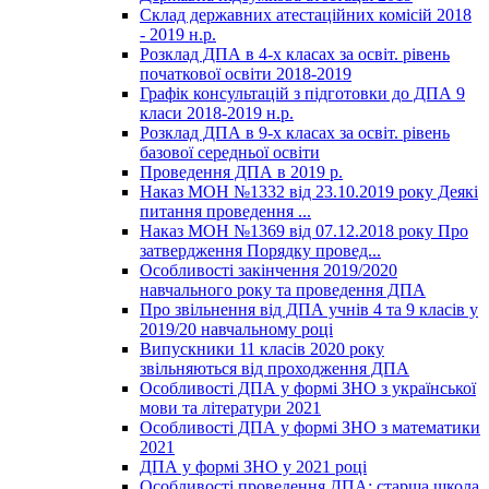
Склад державних атестаційних комісій 2018
- 2019 н.р.
Розклад ДПА в 4-х класах за освіт. рівень
початкової освіти 2018-2019
Графік консультацій з підготовки до ДПА 9
класи 2018-2019 н.р.
Розклад ДПА в 9-х класах за освіт. рівень
базової середньої освіти
Проведення ДПА в 2019 р.
Наказ МОН №1332 від 23.10.2019 року Деякі
питання проведення ...
Наказ МОН №1369 від 07.12.2018 року Про
затвердження Порядку провед...
Особливості закінчення 2019/2020
навчального року та проведення ДПА
Про звільнення від ДПА учнів 4 та 9 класів у
2019/20 навчальному році
Випускники 11 класів 2020 року
звільняються від проходження ДПА
Особливості ДПА у формі ЗНО з української
мови та літератури 2021
Особливості ДПА у формі ЗНО з математики
2021
ДПА у формі ЗНО у 2021 році
Особливості проведення ДПА: старша школа