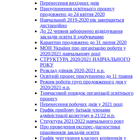
Перенесення вихідних днів
Призупинення освітнього процесу
продовжено до 24 квітня 2020
Навчальний 2019-2020 рік завершиться
дистанційно
До 22 червня заборонено відвідування
закладів освіти її здобувачами
Карантин продовжено до 31 липня 2020
МОН України про організацію роботи у
2020/2021 навчальному році
СТРУКТУРА 2020/2021 НАВЧАЛЬНОГО
РОКУ
Розклад дзінків 2020-2021 н.р.
Освітній процес призупинено до 11 травня
Режим роботи груп продовженого дня у
2020/2021 н.р.
Тимчасовий порядок організації освітнього
процесу
Перенесення робочих днів у 2021 році
Графік прийому батьків членами
адміністрації колегіуму в 21/22 н.р.
Структура 2021/2022 навчального року
Про проведення експрес-діагностики
працівників закладів освіти
Графік чергування класних керівників у