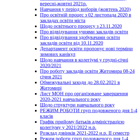
вересні-жовтні 2021р.
Навчання у період виборів (жовтень 2020)
Про освітній процес з 02 листопада 2020 в
закладах освіти міста
Щодо освітнього процесу з 23.11.2020
Про відвідування учнями закладів освіти
Про відвідування здобувачами освіти
закладів освіти від 10.11.2020
Департамент освіти пропонує нові терміни
зимових канікул
Щодо навчання в колегіумі у грудні-січні
2020/2021
Про роботу закладів освіти Житомира 08-24
січня 2021
Обмежувальні заходи до 28.02.2021 в
Житомирі
Лист МОН про організоване завершення
2020-2021 навчального року
Щодо структури навчального року
РЕЖИМ РОБОТИ груп подовженого дня 1-4
класів
Графік прийому батьків адміністрацією
колегіуму у 2021/2022 н.р.
Розклад дзвінків 2021-2022 н.р. ІІ семестр
Режим роботи груп подовженого дня 1-4