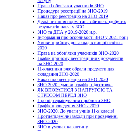
вступу
Права і обов'язки учасників ЗНО
Процедура реєстрації на ЗНО-2019
Наказ про реєстрацію на ЗНО 2019
Деякі питання норматив. забезпеч. здобутих
результатів навч. у ЗСО
ЗНО та ДПА у 2019-2020 н.р.
Інформація про особливості ЗНО у 2021 році
Умови прийому до закладів вищої освіти -
2020
Права на обов’язки учасників ЗНО-2020
Графік прийому реєстраційних документів
на ЗНО 2020
11-класники вже обрали предмети для
складання ЗНО-2020
Наказ про реєстрацію на ЗНО 2020
ЗНО 2020 : умови, графік, підготовка
ЯК ВПОРАТИСЯ З НАПРУГОЮ ТА
СТРЕСОМ ПЕРЕД ЗНО
Про відтермінування пробного ЗНО
Графік проведення ЗНО - 2020
ЗНО-2020. До уваги учнів 11-х класів!
Протиепідемічні заходи при проведенні
ЗНО-2020
ЗНО в умовах карантину