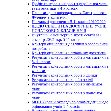
Графік контрольних робіт з української мови
та математики у 4-х класах
План заходів з впровадження Електронного
Журналу в колегіумі
Навчальні досягнення 5-11 класи 2019/2020
ЩОДО СВІДОЦТВА ДОСЯГНЕНЬ УЧНІВ
ПОЧАТКОВИХ КЛАСІВ НУШ
Внутрішній моніторинг якості освіти за І
семестр 20/21 н.р. 5-11 класи
Критерії оцінювання для учнів з особливими
потребами
Критерії оцінювання навчальних досягнень
Результати контрольних робіт з математики в
5-11 класах
Результати контрольних робіт з математики в
4 класах
Результати контрольних робіт з фізики
Результати контрольних робіт з хімії
Результати контрольних робіт з німецької
мови
Результати контрольних робіт з польської
мови
МОН України затвердило рекомендації щодо
оцінювання учнів 1-4 класів
Внутрішній моніторинг якості освіти