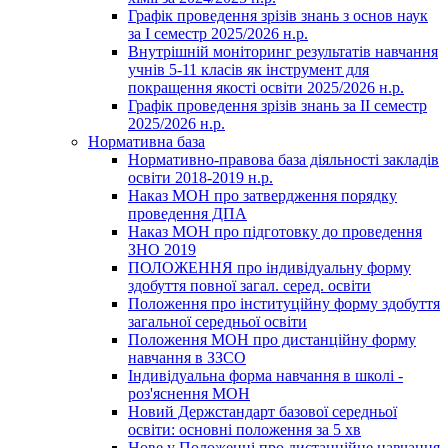
Графік проведення зрізів знань з основ наук
за І семестр 2025/2026 н.р.
Внутрішній моніторинг результатів навчання
учнів 5-11 класів як інструмент для
покращення якості освіти 2025/2026 н.р.
Графік проведення зрізів знань за ІІ семестр
2025/2026 н.р.
Нормативна база
Нормативно-правова база діяльності закладів
освіти 2018-2019 н.р.
Наказ МОН про затвердження порядку
проведення ДПА
Наказ МОН про підготовку до проведення
ЗНО 2019
ПОЛОЖЕННЯ про індивідуальну форму
здобуття повної загал. серед. освіти
Положення про інституційну форму здобуття
загальної середньої освіти
Положення МОН про дистанційну форму
навчання в ЗЗСО
Індивідуальна форма навчання в школі -
роз'яснення МОН
Новий Держстандарт базової середньої
освіти: основні положення за 5 хв
Нове у Положенні про дистанційне навчання