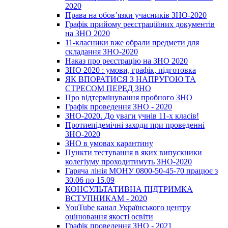
2020
Права на обов’язки учасників ЗНО-2020
Графік прийому реєстраційних документів
на ЗНО 2020
11-класники вже обрали предмети для
складання ЗНО-2020
Наказ про реєстрацію на ЗНО 2020
ЗНО 2020 : умови, графік, підготовка
ЯК ВПОРАТИСЯ З НАПРУГОЮ ТА
СТРЕСОМ ПЕРЕД ЗНО
Про відтермінування пробного ЗНО
Графік проведення ЗНО - 2020
ЗНО-2020. До уваги учнів 11-х класів!
Протиепідемічні заходи при проведенні
ЗНО-2020
ЗНО в умовах карантину
Пункти тестування в яких випускники
колегіуму проходитимуть ЗНО-2020
Гаряча лінія МОНУ 0800-50-45-70 працює з
30.06 по 15.09
КОНСУЛЬТАТИВНА ПІДТРИМКА
ВСТУПНИКАМ - 2020
YouTube канал Українського центру
оцінювання якості освіти
Графік проведення ЗНО - 2021