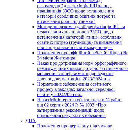
Лист МОН України "Про метод.
рекомендації для фахівців ІРЦ та пед.
працівників ЗЗСО щодо встановлення
категорій особливих освітніх потреб та
визначення рівня підтримки"
Методичні рекомендації для фахівців ІРЦ та
педагогічних працівників ЗЗСО щодо
встановлення категорій (типів) особливих
освітніх потреб (труднощів) та визначення
рівня підтримки в освітньому процесі
Положення про офіційний веб-сайт Ліцею №
34 міста Житомира
Наказ про дотримання норм орфографічного
режиму, єдиних вимог до усного і писемного
мовлення в ліцеї, вимог щодо ведення
ділової документації в 2023/2024 н.р.
Нормативне забезпечення освітнього
процесу в закладах загальної середньої
освіти у 2024/2025 н.р.
Наказ Міністерства освіти і науки України
від 02 серпня 2024 Р. № 1093 «Про
затвердження рекомендацій щодо
оцінювання результатів навчання»
ДПА
Положення про державну підсумкову