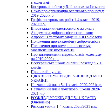
в колегіумі
Контрольні роботи у 5-11 класах за І семестр
Наказ про організацію освітнього процесу у
2019-2020 н.р.
Графік контрольних робіт 1-4 класів 2019-
2020 н.р.
Впровадження електронного журналу
Академічна доброчесність: принципи
Апробація тестових завдань ЗНО з біології
Положення про академічну доброчесність
Положення про внутрішню систему
забезпечення якості освіти
Про затвердження мережі класів колегіуму
на 2019-2020 н.р.
Всеукраїнська школа онлайн: розклад 5 - 11
класів
Про онлайн уроки
ЦІКАВІ РЕСУРСИ ДЛЯ УЧНІВ ВІД МОН
УКРАЇНИ
Навчальний план 5-11 класів 2020-2021н.р.
Навчальний план початкової школи 2020-
2021 н.р.
РОЗКЛАД УРОКІВ ДЛЯ 5-11 КЛАСІВ
(Оновлено)
Розклад уроків 1-4 класи. 2020/2021 н.р.