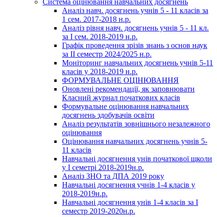
Система оцінювання навчальних досягнень
Аналіз навч. досягнень учнів 5 - 11 класів за
1 сем. 2017-2018 н.р.
Аналіз рівня навч. досягнень учнів 5 - 11 кл.
за І сем. 2018-2019 н.р.
Графік проведення зрізів знань з основ наук
за ІІ семестр 2024/2025 н.р.
Моніторинг навчальних досягнень учнів 5-11
класів у 2018-2019 н.р.
ФОРМУВАЛЬНЕ ОЦІНЮВАННЯ
Оновлені рекомендації, як заповнювати
Класний журнал початкових класів
Формувальне оцінювання навчальних
досягнень здобувачів освіти
Аналіз результатів зовнішнього незалежного
оцінювання
Оцінювання навчальних досягнень учнів 5-
11 класів
Навчальні досягнення унів початкової щколи
у І семетрі 2018-2019н.р.
Аналіз ЗНО та ДПА 2019 року
Навчальні досягнення учнів 1-4 класів у
2018-2019н.р.
Навчальні досягнення унів 1-4 класів за І
семестр 2019-2020н.р.