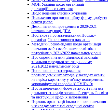
МОН України щодо організації
дистанційного навчання
Щодо ведення класних журналів
Положення про дистанційну форму здобуття
освіти (нове)
Деякі питання проведення в 2020/2021
навчальному році ДПА
Постанова про затвердження Порядку
організації інклюзивного навчання
Методичні рекомендації щодо організації
навчання осіб з особливими освітніми
потребами у 2021/2022 навчальному році
Про окремі питання діяльності закладів
загальної середньої освіти у новому
2021/2022 навчальному році
Постанова про затвердження
протиепідемічних заходів у закладах освіти
на період карантину у зв'язку поширенням
коронавірусної хвороби (COVID-19)
Про затвердження форм звітності з питань
діяльності закладів загальної середньої освіти
та інструкцій щодо їх заповнення
Порядок організації інклюзивного навчання
у закладах загальної середньої освіти