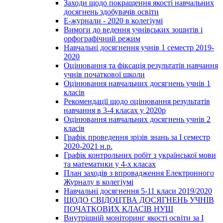
Заходи щодо покращення якості навчальних
досягнень здобувачів освіти
Е-журнали - 2020 в колегіумі
Вимоги до ведення учнівських зошитів і
орфографічний режим
Навчальні досягнення учнів 1 семестр 2019-
2020
Оцінювання та фіксація результатів навчання
учнів початкової школи
Оцінювання навчальних досягнень учнів 1
класів
Рекомендації щодо оцінювання результатів
навчання в 3-4 класах у 2020р
Оцінювання навчальних досягнень учнів 2
класів
Графік проведення зрізів знань за І семестр
2020-2021 н.р.
Графік контрольних робіт з української мови
та математики у 4-х класах
План заходів з впровадження Електронного
Журналу в колегіумі
Навчальні досягнення 5-11 класи 2019/2020
ЩОДО СВІДОЦТВА ДОСЯГНЕНЬ УЧНІВ
ПОЧАТКОВИХ КЛАСІВ НУШ
Внутрішній моніторинг якості освіти за І