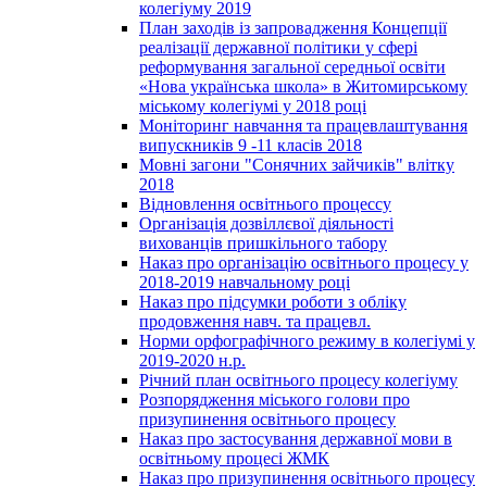
колегіуму 2019
План заходів із запровадження Концепції
реалізації державної політики у сфері
реформування загальної середньої освіти
«Нова українська школа» в Житомирському
міському колегіумі у 2018 році
Моніторинг навчання та працевлаштування
випускників 9 -11 класів 2018
Мовні загони "Сонячних зайчиків" влітку
2018
Відновлення освітнього процессу
Організація дозвіллєвої діяльності
вихованців пришкільного табору
Наказ про організацію освітнього процесу у
2018-2019 навчальному році
Наказ про підсумки роботи з обліку
продовження навч. та працевл.
Норми орфографічного режиму в колегіумі у
2019-2020 н.р.
Річний план освітнього процесу колегіуму
Розпорядження міського голови про
призупинення освітнього процесу
Наказ про застосування державної мови в
освітньому процесі ЖМК
Наказ про призупинення освітнього процесу