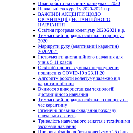
План роботи на осінніх канікулах - 2020
Навчальні екскурсії у 2020-2021 н.р.
ВАЖЛИВІ АКЦЕНТИ ЩОДО
ОРГАНІЗАЦІЇ ДИСТАНЦІЙНОГО
НАВЧАННЯ
Освітня програма колегіуму 2020/2021 н.р.
Тимчасовий порядок освітнього процесу -
2020
Маршрути руху (адаптивний карантин)
2020/2021
Інструменти дистанційного навчання для
учнів 5-11 класів
Освітній процес в умовах недопущення
поширення COVID-19 з 23.11.20
Алгоритм роботи колегіуму залежно від
карантинної зони
Вчимося з використанням технологій
дистанційного навчання
Тимчасовий порядок освітнього процесу на
час карантину
Гігієнічні правила складання розкладу
навчальних занять
Тривалість навчального заняття з технічними
засобами навчання
Про організацію роботи колегіуму з 25 січня