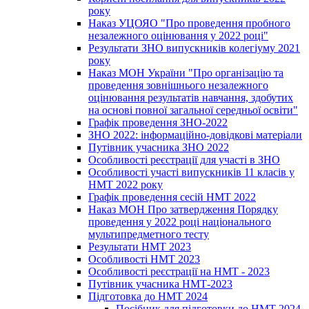
року
Наказ УЦОЯО "Про проведення пробного
незалежного оцінювання у 2022 році"
Результати ЗНО випускників колегіуму 2021
року
Наказ МОН України "Про організацію та
проведення зовнішнього незалежного
оцінювання результатів навчання, здобутих
на основі повної загальної середньої освіти"
Графік проведення ЗНО-2022
ЗНО 2022: інформаційно-довідкові матеріали
Путівник учасника ЗНО 2022
Особливості реєстрації для участі в ЗНО
Особливості участі випускників 11 класів у
НМТ 2022 року
Графік проведення сесій НМТ 2022
Наказ МОН Про затвердження Порядку
проведення у 2022 році національного
мультипредметного тесту
Результати НМТ 2023
Особливості НМТ 2023
Особливості реєстрації на НМТ - 2023
Путівник учасника НМТ-2023
Підготовка до НМТ 2024
Посібник для підготовки до НМТ 2024