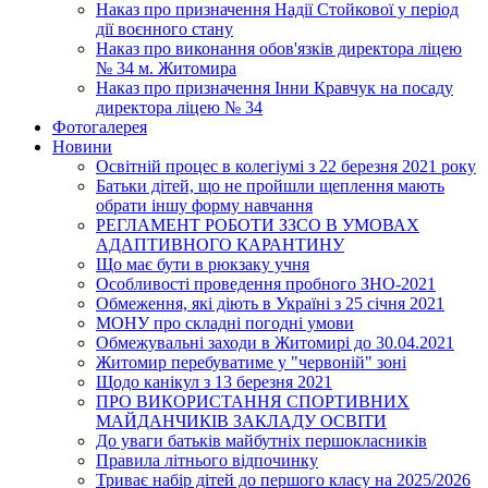
Наказ про призначення Надії Стойкової у період
дії воєнного стану
Наказ про виконання обов'язків директора ліцею
№ 34 м. Житомира
Наказ про призначення Інни Кравчук на посаду
директора ліцею № 34
Фотогалерея
Новини
Освітній процес в колегіумі з 22 березня 2021 року
Батьки дітей, що не пройшли щеплення мають
обрати іншу форму навчання
РЕГЛАМЕНТ РОБОТИ ЗЗСО В УМОВАХ
АДАПТИВНОГО КАРАНТИНУ
Що має бути в рюкзаку учня
Особливості проведення пробного ЗНО-2021
Обмеження, які діють в Україні з 25 січня 2021
МОНУ про складні погодні умови
Обмежувальні заходи в Житомирі до 30.04.2021
Житомир перебуватиме у "червоній" зоні
Щодо канікул з 13 березня 2021
ПРО ВИКОРИСТАННЯ СПОРТИВНИХ
МАЙДАНЧИКІВ ЗАКЛАДУ ОСВІТИ
До уваги батьків майбутніх першокласників
Правила літнього відпочинку
Триває набір дітей до першого класу на 2025/2026