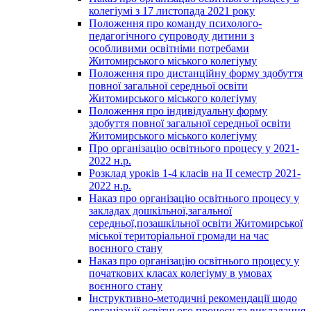
колегіумі з 17 листопада 2021 року
Положення про команду психолого-
педагогічного супроводу дитини з
особливими освітніми потребами
Житомирського міського колегіуму
Положення про дистанційну форму здобуття
повної загальної середньої освіти
Житомирського міського колегіуму
Положення про індивідуальну форму
здобуття повної загальної середньої освіти
Житомирського міського колегіуму
Про організацію освітнього процесу у 2021-
2022 н.р.
Розклад уроків 1-4 класів на ІІ семестр 2021-
2022 н.р.
Наказ про організацію освітнього процесу у
закладах дошкільної,загальної
середньої,позашкільної освіти Житомирської
міської територіальної громади на час
воєнного стану
Наказ про організацію освітнього процесу у
початкових класах колегіуму в умовах
воєнного стану
Інструктивно-методичні рекомендації щодо
організації освітнього процесу та викладання