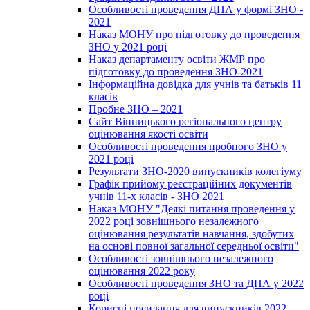
Особливості проведення ДПА у формі ЗНО -
2021
Наказ МОНУ про підготовку до проведення
ЗНО у 2021 році
Наказ департаменту освіти ЖМР про
підготовку до проведення ЗНО-2021
Інформаційна довідка для учнів та батьків 11
класів
Пробне ЗНО – 2021
Сайт Вінницького регіонального центру
оцінювання якості освіти
Особливості проведення пробного ЗНО у
2021 році
Результати ЗНО-2020 випускників колегіуму
Графік прийому реєстраційних документів
учнів 11-х класів - ЗНО 2021
Наказ МОНУ "Деякі питання проведення у
2022 році зовнішнього незалежного
оцінювання результатів навчання, здобутих
на основі повної загальної середньої освіти"
Особливості зовнішнього незалежного
оцінювання 2022 року
Особливості проведення ЗНО та ДПА у 2022
році
Корисні посилання для випускників 2022