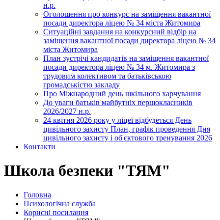
н.р.
Оголошення про конкурс на заміщення вакантної
посади директора ліцею № 34 міста Житомира
Ситуаційні завдання на конкурсний відбір на
заміщення вакантної посади директора ліцею № 34
міста Житомира
План зустрічі кандидатів на заміщення вакантної
посади директора ліцею № 34 м. Житомира з
трудовим колективом та батьківською
громадськістю закладу
Про Міжнародний день шкільного харчування
До уваги батьків майбутніх першокласників
2026/2027 н.р.
24 квітня 2026 року у ліцеї відбудеться День
цивільного захисту План, графік проведення Дня
цивільного захисту і об'єктового тренування 2026
Контакти
Школа безпеки "ТЯМ"
Головна
Психологічна служба
Корисні посилання