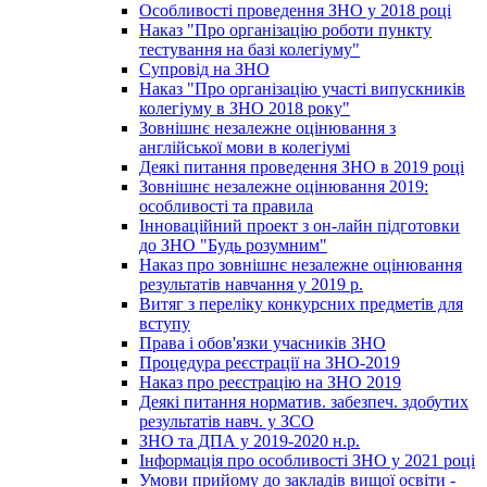
Особливості проведення ЗНО у 2018 році
Наказ "Про організацію роботи пункту
тестування на базі колегіуму"
Супровід на ЗНО
Наказ "Про організацію участі випускників
колегіуму в ЗНО 2018 року"
Зовнішнє незалежне оцінювання з
англійської мови в колегіумі
Деякі питання проведення ЗНО в 2019 році
Зовнішнє незалежне оцінювання 2019:
особливості та правила
Інноваційний проект з он-лайн підготовки
до ЗНО "Будь розумним"
Наказ про зовнішнє незалежне оцінювання
результатів навчання у 2019 р.
Витяг з переліку конкурсних предметів для
вступу
Права і обов'язки учасників ЗНО
Процедура реєстрації на ЗНО-2019
Наказ про реєстрацію на ЗНО 2019
Деякі питання норматив. забезпеч. здобутих
результатів навч. у ЗСО
ЗНО та ДПА у 2019-2020 н.р.
Інформація про особливості ЗНО у 2021 році
Умови прийому до закладів вищої освіти -