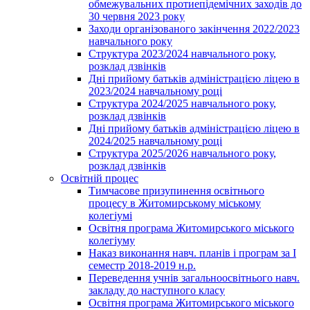
обмежувальних протиепідемічних заходів до
30 червня 2023 року
Заходи організованого закінчення 2022/2023
навчального року
Структура 2023/2024 навчального року,
розклад дзвінків
Дні прийому батьків адміністрацією ліцею в
2023/2024 навчальному році
Структура 2024/2025 навчального року,
розклад дзвінків
Дні прийому батьків адміністрацією ліцею в
2024/2025 навчальному році
Структура 2025/2026 навчального року,
розклад дзвінків
Освітній процес
Тимчасове призупинення освітнього
процесу в Житомирському міському
колегіумі
Освітня програма Житомирського міського
колегіуму
Наказ виконання навч. планів і програм за І
семестр 2018-2019 н.р.
Переведення учнів загальноосвітнього навч.
закладу до наступного класу
Освітня програма Житомирського міського