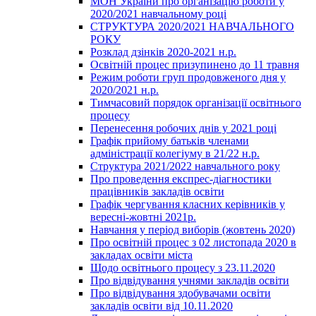
МОН України про організацію роботи у
2020/2021 навчальному році
СТРУКТУРА 2020/2021 НАВЧАЛЬНОГО
РОКУ
Розклад дзінків 2020-2021 н.р.
Освітній процес призупинено до 11 травня
Режим роботи груп продовженого дня у
2020/2021 н.р.
Тимчасовий порядок організації освітнього
процесу
Перенесення робочих днів у 2021 році
Графік прийому батьків членами
адміністрації колегіуму в 21/22 н.р.
Структура 2021/2022 навчального року
Про проведення експрес-діагностики
працівників закладів освіти
Графік чергування класних керівників у
вересні-жовтні 2021р.
Навчання у період виборів (жовтень 2020)
Про освітній процес з 02 листопада 2020 в
закладах освіти міста
Щодо освітнього процесу з 23.11.2020
Про відвідування учнями закладів освіти
Про відвідування здобувачами освіти
закладів освіти від 10.11.2020