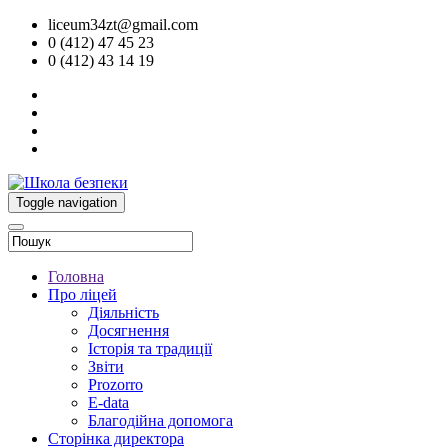
liceum34zt@gmail.com
0 (412) 47 45 23
0 (412) 43 14 19
Toggle navigation
Головна
Про ліцей
Діяльність
Досягнення
Історія та традиції
Звіти
Prozorro
E-data
Благодійна допомога
Сторінка директора