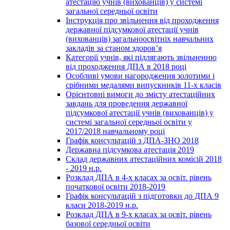
атестацію учнів (вихованців) у системі
загальної середньої освіти
Інструкція про звільнення від проходження
державної підсумкової атестації учнів
(вихованців) загальноосвітніх навчальних
закладів за станом здоров’я
Категорії учнів, які підлягають звільненню
від проходження ДПА в 2018 році
Особливі умови нагородження золотими і
срібними медалями випускників 11-х класів
Орієнтовні вимоги до змісту атестаційних
завдань для проведення державної
підсумкової атестації учнів (вихованців) у
системі загальної середньої освіти у
2017/2018 навчальному році
Графік консультацій з ДПА-ЗНО 2018
Державна підсумкова атестація 2019
Склад державних атестаційних комісій 2018
- 2019 н.р.
Розклад ДПА в 4-х класах за освіт. рівень
початкової освіти 2018-2019
Графік консультацій з підготовки до ДПА 9
класи 2018-2019 н.р.
Розклад ДПА в 9-х класах за освіт. рівень
базової середньої освіти