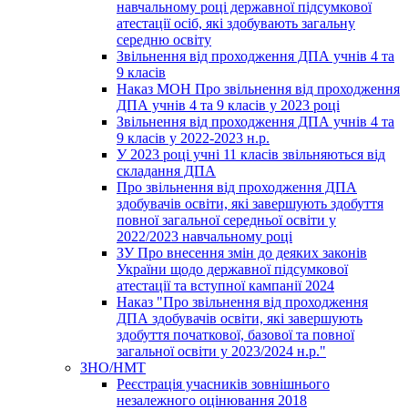
навчальному році державної підсумкової
атестації осіб, які здобувають загальну
середню освіту
Звільнення від проходження ДПА учнів 4 та
9 класів
Наказ МОН Про звільнення від проходження
ДПА учнів 4 та 9 класів у 2023 році
Звільнення від проходження ДПА учнів 4 та
9 класів у 2022-2023 н.р.
У 2023 році учні 11 класів звільняються від
складання ДПА
Про звільнення від проходження ДПА
здобувачів освіти, які завершують здобуття
повної загальної середньої освіти у
2022/2023 навчальному році
ЗУ Про внесення змін до деяких законів
України щодо державної підсумкової
атестації та вступної кампанії 2024
Наказ "Про звільнення від проходження
ДПА здобувачів освіти, які завершують
здобуття початкової, базової та повної
загальної освіти у 2023/2024 н.р."
ЗНО/НМТ
Реєстрація учасників зовнішнього
незалежного оцінювання 2018