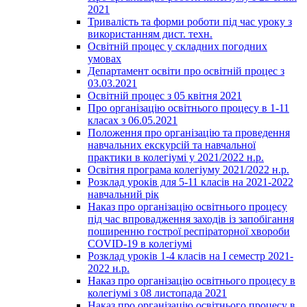
2021
Тривалість та форми роботи під час уроку з
використанням дист. техн.
Освітній процес у складних погодних
умовах
Департамент освіти про освітній процес з
03.03.2021
Освітній процес з 05 квітня 2021
Про організацію освітнього процесу в 1-11
класах з 06.05.2021
Положення про організацію та проведення
навчальних екскурсій та навчальної
практики в колегіумі у 2021/2022 н.р.
Освітня програма колегіуму 2021/2022 н.р.
Розклад уроків для 5-11 класів на 2021-2022
навчальний рік
Наказ про організацію освітнього процесу
під час впровадження заходів із запобігання
поширенню гострої респіраторної хвороби
COVID-19 в колегіумі
Розклад уроків 1-4 класів на І семестр 2021-
2022 н.р.
Наказ про організацію освітнього процесу в
колегіумі з 08 листопада 2021
Наказ про організацію освітнього процесу в