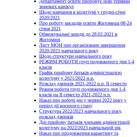
Департамент освіти пропонує нові терміни
зимових канікул
Щодо навчання в колегіумі у грудні-січні
2020/2021
Про роботу закладів освіти Житомира 08-24
січня 2021
Обмежувальні заходи до 28.02.2021 в
Житомирі
Лист МОН про організоване завершення
2020-2021 навчального року
Щодо структури навчального року
РЕЖИМ РОБОТИ груп подовженого дня 1-4
класів
Графік прийому батьків адміністрацією
колегіуму у 2021/2022 н.р.
Розклад дзвінків 2021-2022 н.р. ІІ семестр
Режим роботи груп подовженого дня 1-4
класів на ІІ семестр 2021-2022 н.р.
Наказ про робочі дні у червні 2022 року у
період дії воєнного стану
Структура 2022/2023 навчального року,
розклад дзвінків
Дні прийому батьків членами адміністрації
колегіуму на 2022/2023 навчальний рік
Наказ про продовження карантину та