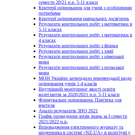
семестр 20/21 н.р. 5-11 класи
Критерії оцінювання для учнів з особливими
потребами
Критерії оцінювання навчальних досягнень
Результати контрольних робіт з математики в
5-11 класах
Результати контрольних робіт з математики в
4 класах
Результати контрольних робіт з фізики
Результати контрольних робіт з хімії
Результати контрольних робіт з німецької
мови
Результати контрольних робіт з польської
мови
МОН України затвердило рекомендації щодо
оцінювання учнів 1-4 класів
Внутрішній моніторинг якості освіти
колегіантів за 2020/2021 н.р. 5-11 класи
Формувальне оцінювання. Пам'ятка для
вчителя
Аналіз результатів ЗНО 2021
Графік проведення зрізів знань за І семестр
2021/2022 н.р.
Впровадження електронного журналу та
щоденника в системі «NZ.UA» в колегіумі у