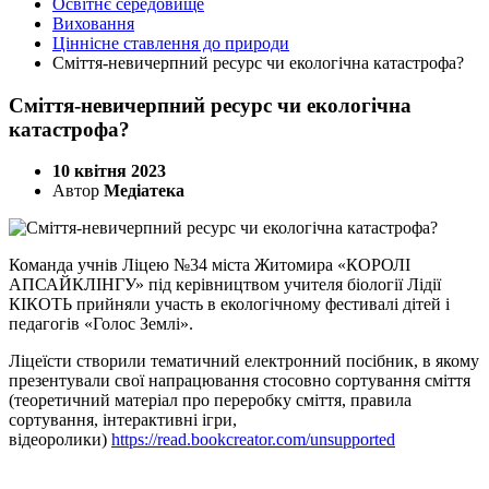
Освітнє середовище
Виховання
Ціннісне ставлення до природи
Сміття-невичерпний ресурс чи екологічна катастрофа?
Сміття-невичерпний ресурс чи екологічна
катастрофа?
10 квітня 2023
Автор
Медіатека
Команда учнів Ліцею №34 міста Житомира «КОРОЛІ
АПСАЙКЛІНГУ» під керівництвом учителя біології Лідії
КІКОТЬ прийняли участь в екологічному фестивалі дітей і
педагогів «Голос Землі».
Ліцеїсти створили тематичний електронний посібник, в якому
презентували свої напрацювання стосовно сортування сміття
(теоретичний матеріал про переробку сміття, правила
сортування, інтерактивні ігри,
відеоролики)
https://read.bookcreator.com/unsupported