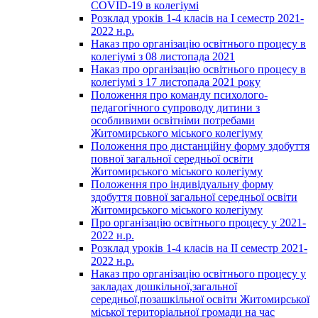
COVID-19 в колегіумі
Розклад уроків 1-4 класів на І семестр 2021-
2022 н.р.
Наказ про організацію освітнього процесу в
колегіумі з 08 листопада 2021
Наказ про організацію освітнього процесу в
колегіумі з 17 листопада 2021 року
Положення про команду психолого-
педагогічного супроводу дитини з
особливими освітніми потребами
Житомирського міського колегіуму
Положення про дистанційну форму здобуття
повної загальної середньої освіти
Житомирського міського колегіуму
Положення про індивідуальну форму
здобуття повної загальної середньої освіти
Житомирського міського колегіуму
Про організацію освітнього процесу у 2021-
2022 н.р.
Розклад уроків 1-4 класів на ІІ семестр 2021-
2022 н.р.
Наказ про організацію освітнього процесу у
закладах дошкільної,загальної
середньої,позашкільної освіти Житомирської
міської територіальної громади на час