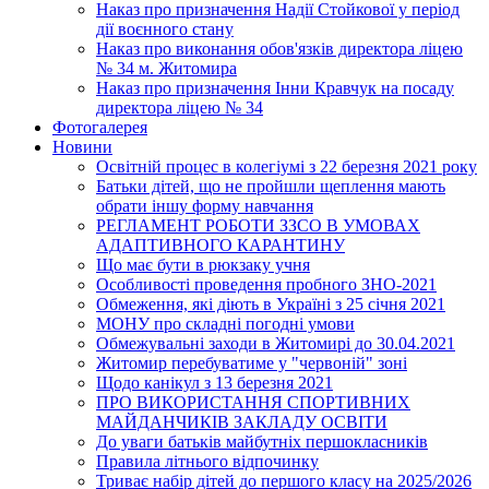
Наказ про призначення Надії Стойкової у період
дії воєнного стану
Наказ про виконання обов'язків директора ліцею
№ 34 м. Житомира
Наказ про призначення Інни Кравчук на посаду
директора ліцею № 34
Фотогалерея
Новини
Освітній процес в колегіумі з 22 березня 2021 року
Батьки дітей, що не пройшли щеплення мають
обрати іншу форму навчання
РЕГЛАМЕНТ РОБОТИ ЗЗСО В УМОВАХ
АДАПТИВНОГО КАРАНТИНУ
Що має бути в рюкзаку учня
Особливості проведення пробного ЗНО-2021
Обмеження, які діють в Україні з 25 січня 2021
МОНУ про складні погодні умови
Обмежувальні заходи в Житомирі до 30.04.2021
Житомир перебуватиме у "червоній" зоні
Щодо канікул з 13 березня 2021
ПРО ВИКОРИСТАННЯ СПОРТИВНИХ
МАЙДАНЧИКІВ ЗАКЛАДУ ОСВІТИ
До уваги батьків майбутніх першокласників
Правила літнього відпочинку
Триває набір дітей до першого класу на 2025/2026