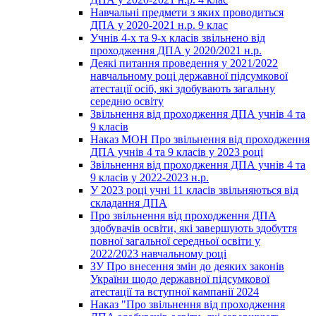
Навчальні предмети з яких проводиться
ДПА у 2020-2021 н.р. 9 клас
Учнів 4-х та 9-х класів звільнено від
проходження ДПА у 2020/2021 н.р.
Деякі питання проведення у 2021/2022
навчальному році державної підсумкової
атестації осіб, які здобувають загальну
середню освіту
Звільнення від проходження ДПА учнів 4 та
9 класів
Наказ МОН Про звільнення від проходження
ДПА учнів 4 та 9 класів у 2023 році
Звільнення від проходження ДПА учнів 4 та
9 класів у 2022-2023 н.р.
У 2023 році учні 11 класів звільняються від
складання ДПА
Про звільнення від проходження ДПА
здобувачів освіти, які завершують здобуття
повної загальної середньої освіти у
2022/2023 навчальному році
ЗУ Про внесення змін до деяких законів
України щодо державної підсумкової
атестації та вступної кампанії 2024
Наказ "Про звільнення від проходження