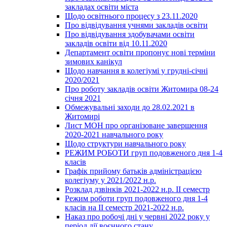
закладах освіти міста
Щодо освітнього процесу з 23.11.2020
Про відвідування учнями закладів освіти
Про відвідування здобувачами освіти
закладів освіти від 10.11.2020
Департамент освіти пропонує нові терміни
зимових канікул
Щодо навчання в колегіумі у грудні-січні
2020/2021
Про роботу закладів освіти Житомира 08-24
січня 2021
Обмежувальні заходи до 28.02.2021 в
Житомирі
Лист МОН про організоване завершення
2020-2021 навчального року
Щодо структури навчального року
РЕЖИМ РОБОТИ груп подовженого дня 1-4
класів
Графік прийому батьків адміністрацією
колегіуму у 2021/2022 н.р.
Розклад дзвінків 2021-2022 н.р. ІІ семестр
Режим роботи груп подовженого дня 1-4
класів на ІІ семестр 2021-2022 н.р.
Наказ про робочі дні у червні 2022 року у
період дії воєнного стану