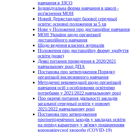
навчання в ЗЗСО
Індивідуальна форма навчання в школі -
роз'яснення МОН
Новий Держстандарт базової середньої
освіти: основні положення за 5 хв
Нове у Положенні про дистанційне навчання
МОН України щодо організації
дистанційного навчання
Щодо ведення класних журналів
Положення про дистанційну форму здобуття
освіти (нове)
Деякі питання проведення в 2020/2021
навчальному році ДПА
Постанова про затвердження Порядку
організації інклюзивного навчання
Методичні рекомендації щодо організації
навчання осіб з особливими освітніми
потребами у 2021/2022 навчальному році
Про окремі питання діяльності закладів
загальної середньої освіти у новому
2021/2022 навчальному році
Постанова про затвердження
протиепідемічних заходів у закладах освіти
на період карантину у зв'язку поширенням
коронавірусної хвороби (COVID-19)