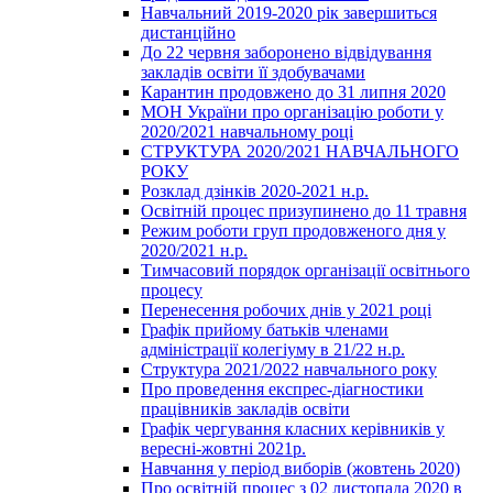
Навчальний 2019-2020 рік завершиться
дистанційно
До 22 червня заборонено відвідування
закладів освіти її здобувачами
Карантин продовжено до 31 липня 2020
МОН України про організацію роботи у
2020/2021 навчальному році
СТРУКТУРА 2020/2021 НАВЧАЛЬНОГО
РОКУ
Розклад дзінків 2020-2021 н.р.
Освітній процес призупинено до 11 травня
Режим роботи груп продовженого дня у
2020/2021 н.р.
Тимчасовий порядок організації освітнього
процесу
Перенесення робочих днів у 2021 році
Графік прийому батьків членами
адміністрації колегіуму в 21/22 н.р.
Структура 2021/2022 навчального року
Про проведення експрес-діагностики
працівників закладів освіти
Графік чергування класних керівників у
вересні-жовтні 2021р.
Навчання у період виборів (жовтень 2020)
Про освітній процес з 02 листопада 2020 в