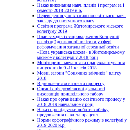
Наказ виконання навч. планів і програм за І
семестр 2018-2019 н.р.
Переведення учнів загальноосвітнього навч.
закладу до наступного класу
Освітня програма Житомирського міського
колегіуму 2019
План заходів із запровадження Концепції
реалізації державної політики у сфері
реформування загальної середньої освіти
«Нова українська школа» в Житомирському
міському колегіумі у 2018 році
Моніторинг навчання та працевлаштування
випускників 9 -11 класів 2018
Мовні загони "Сонячних зайчиків" влітку
2018
Відновлення освітнього процессу
Організація дозвіллєвої діяльності
вихованців пришкільного табору
Наказ про організацію освітнього процесу у
2018-2019 навчальному році
Наказ про підсумки роботи з обліку
продовження навч. та працевл.
Норми орфографічного режиму в колегіумі у
2019-2020 н.р.