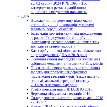
від 02 серпня 2024 Р. № 1093 «Про
затвердження рекомендацій щодо
оцінювання результатів навчання»
ДПА
Положення про державну підсумкову
атестацію учнів (вихованців) у системі
загальної середньої освіти
Інструкція про звільнення від проходження
державної підсумкової атестації учнів
(вихованців) загальноосвітніх навчальних
закладів за станом здоров’я
Категорії учнів, які підлягають звільненню
від проходження ДПА в 2018 році
Особливі умови нагородження золотими і
срібними медалями випускників 11-х класів
Орієнтовні вимоги до змісту атестаційних
завдань для проведення державної
підсумкової атестації учнів (вихованців) у
системі загальної середньої освіти у
2017/2018 навчальному році
Графік консультацій з ДПА-ЗНО 2018
Державна підсумкова атестація 2019
Склад державних атестаційних комісій 2018
- 2019 н.р.
Розклад ДПА в 4-х класах за освіт. рівень