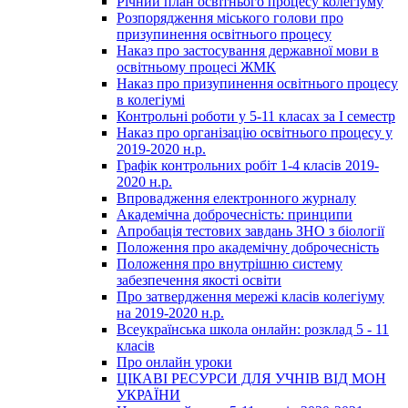
Річний план освітнього процесу колегіуму
Розпорядження міського голови про
призупинення освітнього процесу
Наказ про застосування державної мови в
освітньому процесі ЖМК
Наказ про призупинення освітнього процесу
в колегіумі
Контрольні роботи у 5-11 класах за І семестр
Наказ про організацію освітнього процесу у
2019-2020 н.р.
Графік контрольних робіт 1-4 класів 2019-
2020 н.р.
Впровадження електронного журналу
Академічна доброчесність: принципи
Апробація тестових завдань ЗНО з біології
Положення про академічну доброчесність
Положення про внутрішню систему
забезпечення якості освіти
Про затвердження мережі класів колегіуму
на 2019-2020 н.р.
Всеукраїнська школа онлайн: розклад 5 - 11
класів
Про онлайн уроки
ЦІКАВІ РЕСУРСИ ДЛЯ УЧНІВ ВІД МОН
УКРАЇНИ