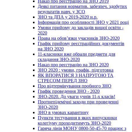
Наказ про реєстрацію на ЗНО 2019
Деякі питання норматив. забезпеч. здобутих
результатів навч. у ЗСО
ЗНО та ДПА у 2019-2020 н.р.
Інформація про особливості ЗНО у 2021 році
Умови прийому до закладів вищої освіти -
2020
Права на обов’язки учасників ЗНО-2020
Графік прийому реєстраційних документів
на ЗНО 2020
11-класники вже обрали предмети для
складання ЗНО-2020
Наказ про реєстрацію на ЗНО 2020
ЗНО 2020 : умови, графік, підготовка
ЯК ВПОРАТИСЯ З НАПРУГОЮ ТА
СТРЕСОМ ПЕРЕД ЗНО
Про відтермінування пробного ЗНО
Графік проведення ЗНО - 2020
ЗНО-2020. До уваги учнів 11-х класів!
Протиепідемічні заходи при проведенні
ЗНО-2020
ЗНО в умовах карантину
Пункти тестування в яких випускники
колегіуму проходитимуть ЗНО-2020
Гаряча лінія МОНУ 0800-50-45-70 працює з