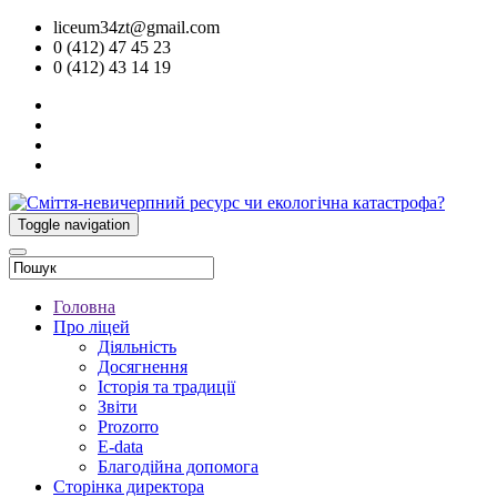
liceum34zt@gmail.com
0 (412) 47 45 23
0 (412) 43 14 19
Toggle navigation
Головна
Про ліцей
Діяльність
Досягнення
Історія та традиції
Звіти
Prozorro
E-data
Благодійна допомога
Сторінка директора