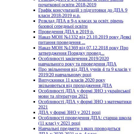
початкової освіти 2018-2019
Графік консультацій з підготовки до ДПА 9
класи 2018-2019 н.р.
Розклад ДПА в 9-х класах за освіт. рівень
базової середньої освіти
Проведення ДПА в 2019 р.
Наказ МОН №1332 від 23.10.2019 року Деякі
питання проведення ...
Наказ МОН №1369 від 07.12.2018 року Про
затвердження Порядку провед...
Особливості закінчення 2019/2020
навчального року та проведення ДПА
Про звільнення від ДПА учнів 4 та 9 класів у
2019/20 навчальному році
Випускники 11 класів 2020 року
звільняються від проходження ДПА
Особливості ДПА у формі ЗНО з української
мови та літератури 2021
Особливості ДПА у формі ЗНО з математики
2021
ДПА у формі ЗНО у 2021 році
Особливості проведення ДПА: старша школа
(11 клас) у 2021 році
Навчальні предмети з яких проводиться
ДПА у 2020-2021 н.р. 4 клас