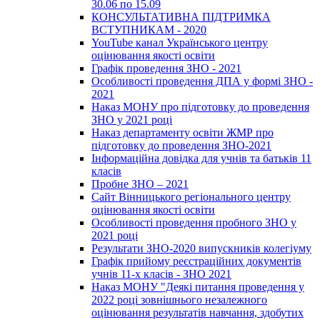
30.06 по 15.09
КОНСУЛЬТАТИВНА ПІДТРИМКА
ВСТУПНИКАМ - 2020
YouTube канал Українського центру
оцінювання якості освіти
Графік проведення ЗНО - 2021
Особливості проведення ДПА у формі ЗНО -
2021
Наказ МОНУ про підготовку до проведення
ЗНО у 2021 році
Наказ департаменту освіти ЖМР про
підготовку до проведення ЗНО-2021
Інформаційна довідка для учнів та батьків 11
класів
Пробне ЗНО – 2021
Сайт Вінницького регіонального центру
оцінювання якості освіти
Особливості проведення пробного ЗНО у
2021 році
Результати ЗНО-2020 випускників колегіуму
Графік прийому реєстраційних документів
учнів 11-х класів - ЗНО 2021
Наказ МОНУ "Деякі питання проведення у
2022 році зовнішнього незалежного
оцінювання результатів навчання, здобутих