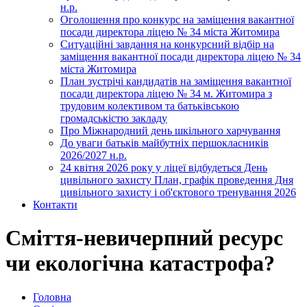
н.р.
Оголошення про конкурс на заміщення вакантної
посади директора ліцею № 34 міста Житомира
Ситуаційні завдання на конкурсний відбір на
заміщення вакантної посади директора ліцею № 34
міста Житомира
План зустрічі кандидатів на заміщення вакантної
посади директора ліцею № 34 м. Житомира з
трудовим колективом та батьківською
громадськістю закладу
Про Міжнародний день шкільного харчування
До уваги батьків майбутніх першокласників
2026/2027 н.р.
24 квітня 2026 року у ліцеї відбудеться День
цивільного захисту План, графік проведення Дня
цивільного захисту і об'єктового тренування 2026
Контакти
Сміття-невичерпний ресурс
чи екологічна катастрофа?
Головна