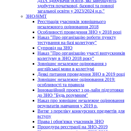
ДПА здобувачів освіти, які завершують
здобуття початкової, базової та повної
загальної освіти у 2023/2024 н.р."
ЗНО/НМТ
Реєстрація учасників зовнішнього
незалежного оцінювання 2018
Особливості проведення ЗНО у 2018 році
Наказ "Про організацію роботи пункту
тестування на базі колегіуму"
Супровід на ЗНО
Наказ "Про організацію участі випускників
колегіуму в ЗНО 2018 року"
Зовнішнє незалежне оцінювання з
англійської мови в колегіумі
Деякі питання проведення ЗНО в 2019 році
Зовнішнє незалежне оцінювання 2019:
особливості та правила
Інноваційний проект з он-лайн підготовки
до ЗНО "Будь розумним"
Наказ про зовнішнє незалежне оцінювання
результатів навчання у 2019 р.
Витяг з переліку конкурсних предметів для
вступу
Права і обов'язки учасників ЗНО
Процедура реєстрації на ЗНО-2019