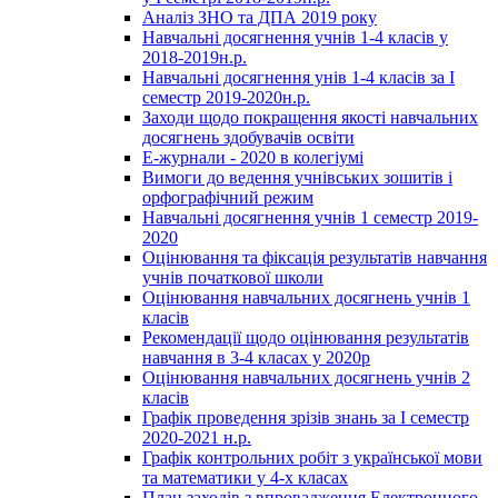
Аналіз ЗНО та ДПА 2019 року
Навчальні досягнення учнів 1-4 класів у
2018-2019н.р.
Навчальні досягнення унів 1-4 класів за І
семестр 2019-2020н.р.
Заходи щодо покращення якості навчальних
досягнень здобувачів освіти
Е-журнали - 2020 в колегіумі
Вимоги до ведення учнівських зошитів і
орфографічний режим
Навчальні досягнення учнів 1 семестр 2019-
2020
Оцінювання та фіксація результатів навчання
учнів початкової школи
Оцінювання навчальних досягнень учнів 1
класів
Рекомендації щодо оцінювання результатів
навчання в 3-4 класах у 2020р
Оцінювання навчальних досягнень учнів 2
класів
Графік проведення зрізів знань за І семестр
2020-2021 н.р.
Графік контрольних робіт з української мови
та математики у 4-х класах
План заходів з впровадження Електронного