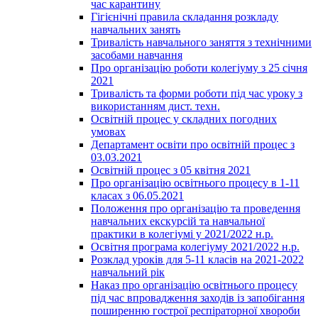
час карантину
Гігієнічні правила складання розкладу
навчальних занять
Тривалість навчального заняття з технічними
засобами навчання
Про організацію роботи колегіуму з 25 січня
2021
Тривалість та форми роботи під час уроку з
використанням дист. техн.
Освітній процес у складних погодних
умовах
Департамент освіти про освітній процес з
03.03.2021
Освітній процес з 05 квітня 2021
Про організацію освітнього процесу в 1-11
класах з 06.05.2021
Положення про організацію та проведення
навчальних екскурсій та навчальної
практики в колегіумі у 2021/2022 н.р.
Освітня програма колегіуму 2021/2022 н.р.
Розклад уроків для 5-11 класів на 2021-2022
навчальний рік
Наказ про організацію освітнього процесу
під час впровадження заходів із запобігання
поширенню гострої респіраторної хвороби