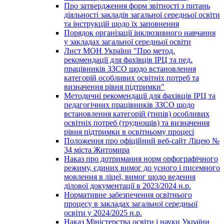
Про затвердження форм звітності з питань
діяльності закладів загальної середньої освіти
та інструкцій щодо їх заповнення
Порядок організації інклюзивного навчання
у закладах загальної середньої освіти
Лист МОН України "Про метод.
рекомендації для фахівців ІРЦ та пед.
працівників ЗЗСО щодо встановлення
категорій особливих освітніх потреб та
визначення рівня підтримки"
Методичні рекомендації для фахівців ІРЦ та
педагогічних працівників ЗЗСО щодо
встановлення категорій (типів) особливих
освітніх потреб (труднощів) та визначення
рівня підтримки в освітньому процесі
Положення про офіційний веб-сайт Ліцею №
34 міста Житомира
Наказ про дотримання норм орфографічного
режиму, єдиних вимог до усного і писемного
мовлення в ліцеї, вимог щодо ведення
ділової документації в 2023/2024 н.р.
Нормативне забезпечення освітнього
процесу в закладах загальної середньої
освіти у 2024/2025 н.р.
Наказ Міністерства освіти і науки України