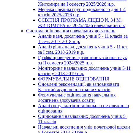
Житомира на І семестр 2025/2026 н.р.
Мережа і режим груп подовженого дня 1-4
класів 2025/2026 н.р.
ОСВІТНЯ ПРОГРАМА ЛІЦЕЮ № 34 М.
ЖИТОМИРА на 2025/2026 навчальний рік
Система оцінювання навчальних досягнень
Аналіз навч. досягнень учнів 5 - 11 класів за
1 сем. 2017-2018 н.р.
Аналіз рівня навч. досягнень учнів 5 - 11 кл.
за І сем. 2018-2019 н.р.
Графік проведення зрізів знань з основ наук
за ІІ семестр 2024/2025 н.р.
Моніторинг навчальних досягнень учнів 5-11
класів у 2018-2019 н.р.
ФОРМУВАЛЬНЕ ОЦІНЮВАННЯ
Оновлені рекомендації, як заповнювати
Класний журнал початкових класів
Формувальне оцінювання навчальних
досягнень здобувачів освіти
Аналіз результатів зовнішнього незалежного
оцінювання
Оцінювання навчальних досягнень учнів 5-
11 класів
Навчальні досягнення унів початкової щколи
у І семетрі 2018-2019н.р.