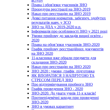
вступу
Права і обов'язки учасників ЗНО
Процедура реєстрації на ЗНО-2019
Наказ про реєстрацію на ЗНО 2019
Деякі питання норматив. забезпеч. здобутих
результатів навч. у ЗСО
ЗНО та ДПА у 2019-2020 н.р.
Інформація про особливості ЗНО у 2021 році
Умови прийому до закладів вищої освіти -
2020
Права на обов’язки учасників ЗНО-2020
Графік прийому реєстраційних документів
на ЗНО 2020
11-класники вже обрали предмети для
складання ЗНО-2020
Наказ про реєстрацію на ЗНО 2020
ЗНО 2020 : умови, графік, підготовка
ЯК ВПОРАТИСЯ З НАПРУГОЮ ТА
СТРЕСОМ ПЕРЕД ЗНО
Про відтермінування пробного ЗНО
Графік проведення ЗНО - 2020
ЗНО-2020. До уваги учнів 11-х класів!
Протиепідемічні заходи при проведенні
ЗНО-2020
ЗНО в умовах карантину