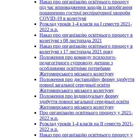
Наказ про організацію освітнього процесу
під час впровадження заходів із запобігання
поширенню гострої респіраторної хвороби
COVID-19 в колегіумі
Розклад уроків 1-4 класів на І семестр 2021-
2022 н.р.
Наказ про організацію освітнього процесу в
колегіумі з 08 листопада 2021
Наказ про організацію освітнього процесу в
колегіумі з 17 листопада 2021 року
Положення про команду психолого-
педагогічного супроводу дитини з
особливими освітніми потребами
Житомирського міського колегіуму
Положення про дистанційну форму здобуття
повної загальної середньої освіти
Житомирського міського колегіуму
Положення про індивідуальну форму
здобуття повної загальної середньої освіти
Житомирського міського колегіуму
Про організацію освітнього процесу у 2021-
2022 н.р.
Розклад уроків 1-4 класів на ІІ семестр 2021-
2022 н.р.
Наказ про організацію освітнього процесу у