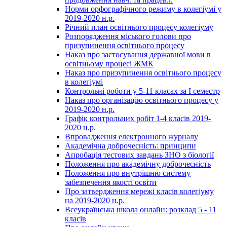
Норми орфографічного режиму в колегіумі у
2019-2020 н.р.
Річний план освітнього процесу колегіуму
Розпорядження міського голови про
призупинення освітнього процесу
Наказ про застосування державної мови в
освітньому процесі ЖМК
Наказ про призупинення освітнього процесу
в колегіумі
Контрольні роботи у 5-11 класах за І семестр
Наказ про організацію освітнього процесу у
2019-2020 н.р.
Графік контрольних робіт 1-4 класів 2019-
2020 н.р.
Впровадження електронного журналу
Академічна доброчесність: принципи
Апробація тестових завдань ЗНО з біології
Положення про академічну доброчесність
Положення про внутрішню систему
забезпечення якості освіти
Про затвердження мережі класів колегіуму
на 2019-2020 н.р.
Всеукраїнська школа онлайн: розклад 5 - 11
класів