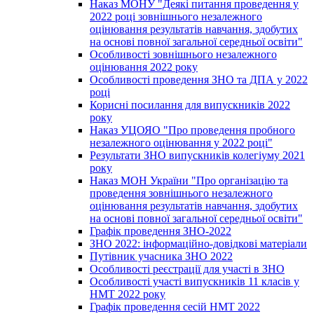
Наказ МОНУ "Деякі питання проведення у
2022 році зовнішнього незалежного
оцінювання результатів навчання, здобутих
на основі повної загальної середньої освіти"
Особливості зовнішнього незалежного
оцінювання 2022 року
Особливості проведення ЗНО та ДПА у 2022
році
Корисні посилання для випускників 2022
року
Наказ УЦОЯО "Про проведення пробного
незалежного оцінювання у 2022 році"
Результати ЗНО випускників колегіуму 2021
року
Наказ МОН України "Про організацію та
проведення зовнішнього незалежного
оцінювання результатів навчання, здобутих
на основі повної загальної середньої освіти"
Графік проведення ЗНО-2022
ЗНО 2022: інформаційно-довідкові матеріали
Путівник учасника ЗНО 2022
Особливості реєстрації для участі в ЗНО
Особливості участі випускників 11 класів у
НМТ 2022 року
Графік проведення сесій НМТ 2022