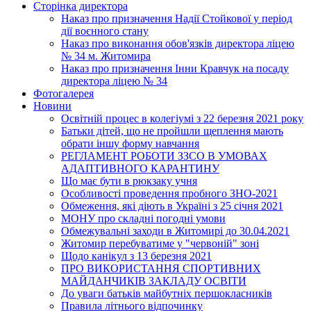
Сторінка директора
Наказ про призначення Надії Стойкової у період
дії воєнного стану
Наказ про виконання обов'язків директора ліцею
№ 34 м. Житомира
Наказ про призначення Інни Кравчук на посаду
директора ліцею № 34
Фотогалерея
Новини
Освітній процес в колегіумі з 22 березня 2021 року
Батьки дітей, що не пройшли щеплення мають
обрати іншу форму навчання
РЕГЛАМЕНТ РОБОТИ ЗЗСО В УМОВАХ
АДАПТИВНОГО КАРАНТИНУ
Що має бути в рюкзаку учня
Особливості проведення пробного ЗНО-2021
Обмеження, які діють в Україні з 25 січня 2021
МОНУ про складні погодні умови
Обмежувальні заходи в Житомирі до 30.04.2021
Житомир перебуватиме у "червоній" зоні
Щодо канікул з 13 березня 2021
ПРО ВИКОРИСТАННЯ СПОРТИВНИХ
МАЙДАНЧИКІВ ЗАКЛАДУ ОСВІТИ
До уваги батьків майбутніх першокласників
Правила літнього відпочинку