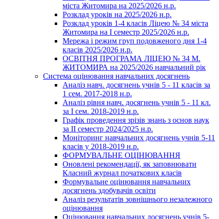
міста Житомира на 2025/2026 н.р.
Розклад уроків на 2025/2026 н.р.
Розклад уроків 1-4 класів Ліцею № 34 міста
Житомира на І семестр 2025/2026 н.р.
Мережа і режим груп подовженого дня 1-4
класів 2025/2026 н.р.
ОСВІТНЯ ПРОГРАМА ЛІЦЕЮ № 34 М.
ЖИТОМИРА на 2025/2026 навчальний рік
Система оцінювання навчальних досягнень
Аналіз навч. досягнень учнів 5 - 11 класів за
1 сем. 2017-2018 н.р.
Аналіз рівня навч. досягнень учнів 5 - 11 кл.
за І сем. 2018-2019 н.р.
Графік проведення зрізів знань з основ наук
за ІІ семестр 2024/2025 н.р.
Моніторинг навчальних досягнень учнів 5-11
класів у 2018-2019 н.р.
ФОРМУВАЛЬНЕ ОЦІНЮВАННЯ
Оновлені рекомендації, як заповнювати
Класний журнал початкових класів
Формувальне оцінювання навчальних
досягнень здобувачів освіти
Аналіз результатів зовнішнього незалежного
оцінювання
Оцінювання навчальних досягнень учнів 5-