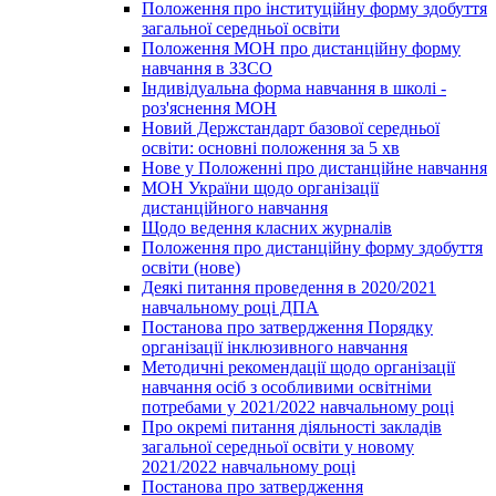
Положення про інституційну форму здобуття
загальної середньої освіти
Положення МОН про дистанційну форму
навчання в ЗЗСО
Індивідуальна форма навчання в школі -
роз'яснення МОН
Новий Держстандарт базової середньої
освіти: основні положення за 5 хв
Нове у Положенні про дистанційне навчання
МОН України щодо організації
дистанційного навчання
Щодо ведення класних журналів
Положення про дистанційну форму здобуття
освіти (нове)
Деякі питання проведення в 2020/2021
навчальному році ДПА
Постанова про затвердження Порядку
організації інклюзивного навчання
Методичні рекомендації щодо організації
навчання осіб з особливими освітніми
потребами у 2021/2022 навчальному році
Про окремі питання діяльності закладів
загальної середньої освіти у новому
2021/2022 навчальному році
Постанова про затвердження