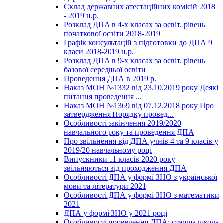
Склад державних атестаційних комісій 2018
- 2019 н.р.
Розклад ДПА в 4-х класах за освіт. рівень
початкової освіти 2018-2019
Графік консультацій з підготовки до ДПА 9
класи 2018-2019 н.р.
Розклад ДПА в 9-х класах за освіт. рівень
базової середньої освіти
Проведення ДПА в 2019 р.
Наказ МОН №1332 від 23.10.2019 року Деякі
питання проведення ...
Наказ МОН №1369 від 07.12.2018 року Про
затвердження Порядку провед...
Особливості закінчення 2019/2020
навчального року та проведення ДПА
Про звільнення від ДПА учнів 4 та 9 класів у
2019/20 навчальному році
Випускники 11 класів 2020 року
звільняються від проходження ДПА
Особливості ДПА у формі ЗНО з української
мови та літератури 2021
Особливості ДПА у формі ЗНО з математики
2021
ДПА у формі ЗНО у 2021 році
Особливості проведення ДПА: старша школа