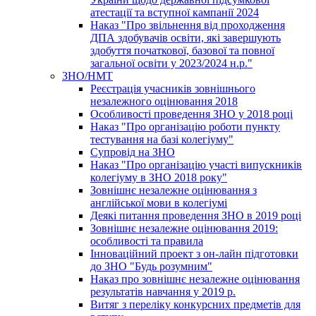
атестації та вступної кампанії 2024
Наказ "Про звільнення від проходження
ДПА здобувачів освіти, які завершують
здобуття початкової, базової та повної
загальної освіти у 2023/2024 н.р."
ЗНО/НМТ
Реєстрація учасників зовнішнього
незалежного оцінювання 2018
Особливості проведення ЗНО у 2018 році
Наказ "Про організацію роботи пункту
тестування на базі колегіуму"
Супровід на ЗНО
Наказ "Про організацію участі випускників
колегіуму в ЗНО 2018 року"
Зовнішнє незалежне оцінювання з
англійської мови в колегіумі
Деякі питання проведення ЗНО в 2019 році
Зовнішнє незалежне оцінювання 2019:
особливості та правила
Інноваційний проект з он-лайн підготовки
до ЗНО "Будь розумним"
Наказ про зовнішнє незалежне оцінювання
результатів навчання у 2019 р.
Витяг з переліку конкурсних предметів для