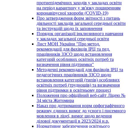
протиепідемічних заходів у закладах освіти
на період карантину у зв'язку поширенням
коронавірусної хвороби (COVID-19)
Про затвердження форм звітності з питань
діяльності закладів загальної середньої освіти
та інструкцій щодо їх заповнення
Порядок організації інклюзивного навчання
у закладах загальної середньої освіти
Лист МОН України "Про метод.
рекомендації для фахівців ІРЦ та пед.
працівників ЗЗСО щодо встановлення
категорій особливих освітніх потреб та
визначення рівня підтримки"
Методичні рекомендації для фахівців ІРЦ та
педагогічних працівників ЗЗСО щодо
встановлення категорій (типів) особливих
освітніх потреб (труднощів) та визначення
рівня підтримки в освітньому процесі
Положення про офіційний веб-сайт Ліцею №
34 міста Житомира
Наказ про дотримання норм орфографічного
режиму, єдиних вимог до усного і писемного
мовлення в ліцеї, вимог щодо ведення
ділової документації в 2023/2024 н.р.
Нормативне забезпечення освітнього