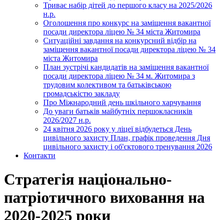
Триває набір дітей до першого класу на 2025/2026
н.р.
Оголошення про конкурс на заміщення вакантної
посади директора ліцею № 34 міста Житомира
Ситуаційні завдання на конкурсний відбір на
заміщення вакантної посади директора ліцею № 34
міста Житомира
План зустрічі кандидатів на заміщення вакантної
посади директора ліцею № 34 м. Житомира з
трудовим колективом та батьківською
громадськістю закладу
Про Міжнародний день шкільного харчування
До уваги батьків майбутніх першокласників
2026/2027 н.р.
24 квітня 2026 року у ліцеї відбудеться День
цивільного захисту План, графік проведення Дня
цивільного захисту і об'єктового тренування 2026
Контакти
Стратегія національно-
патріотичного виховання на
2020-2025 роки