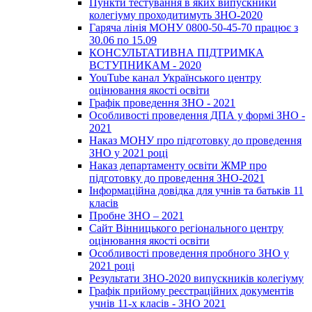
Пункти тестування в яких випускники
колегіуму проходитимуть ЗНО-2020
Гаряча лінія МОНУ 0800-50-45-70 працює з
30.06 по 15.09
КОНСУЛЬТАТИВНА ПІДТРИМКА
ВСТУПНИКАМ - 2020
YouTube канал Українського центру
оцінювання якості освіти
Графік проведення ЗНО - 2021
Особливості проведення ДПА у формі ЗНО -
2021
Наказ МОНУ про підготовку до проведення
ЗНО у 2021 році
Наказ департаменту освіти ЖМР про
підготовку до проведення ЗНО-2021
Інформаційна довідка для учнів та батьків 11
класів
Пробне ЗНО – 2021
Сайт Вінницького регіонального центру
оцінювання якості освіти
Особливості проведення пробного ЗНО у
2021 році
Результати ЗНО-2020 випускників колегіуму
Графік прийому реєстраційних документів
учнів 11-х класів - ЗНО 2021