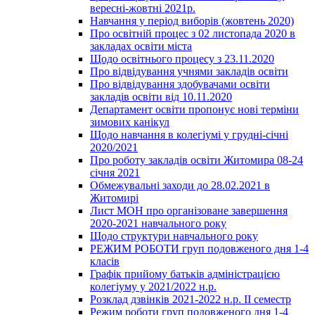
вересні-жовтні 2021р.
Навчання у період виборів (жовтень 2020)
Про освітній процес з 02 листопада 2020 в
закладах освіти міста
Щодо освітнього процесу з 23.11.2020
Про відвідування учнями закладів освіти
Про відвідування здобувачами освіти
закладів освіти від 10.11.2020
Департамент освіти пропонує нові терміни
зимових канікул
Щодо навчання в колегіумі у грудні-січні
2020/2021
Про роботу закладів освіти Житомира 08-24
січня 2021
Обмежувальні заходи до 28.02.2021 в
Житомирі
Лист МОН про організоване завершення
2020-2021 навчального року
Щодо структури навчального року
РЕЖИМ РОБОТИ груп подовженого дня 1-4
класів
Графік прийому батьків адміністрацією
колегіуму у 2021/2022 н.р.
Розклад дзвінків 2021-2022 н.р. ІІ семестр
Режим роботи груп подовженого дня 1-4