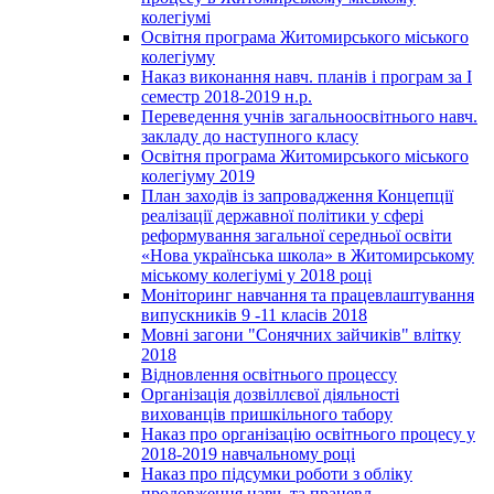
колегіумі
Освітня програма Житомирського міського
колегіуму
Наказ виконання навч. планів і програм за І
семестр 2018-2019 н.р.
Переведення учнів загальноосвітнього навч.
закладу до наступного класу
Освітня програма Житомирського міського
колегіуму 2019
План заходів із запровадження Концепції
реалізації державної політики у сфері
реформування загальної середньої освіти
«Нова українська школа» в Житомирському
міському колегіумі у 2018 році
Моніторинг навчання та працевлаштування
випускників 9 -11 класів 2018
Мовні загони "Сонячних зайчиків" влітку
2018
Відновлення освітнього процессу
Організація дозвіллєвої діяльності
вихованців пришкільного табору
Наказ про організацію освітнього процесу у
2018-2019 навчальному році
Наказ про підсумки роботи з обліку
продовження навч. та працевл.