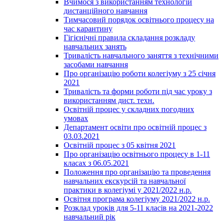
Вчимося з використанням технологій
дистанційного навчання
Тимчасовий порядок освітнього процесу на
час карантину
Гігієнічні правила складання розкладу
навчальних занять
Тривалість навчального заняття з технічними
засобами навчання
Про організацію роботи колегіуму з 25 січня
2021
Тривалість та форми роботи під час уроку з
використанням дист. техн.
Освітній процес у складних погодних
умовах
Департамент освіти про освітній процес з
03.03.2021
Освітній процес з 05 квітня 2021
Про організацію освітнього процесу в 1-11
класах з 06.05.2021
Положення про організацію та проведення
навчальних екскурсій та навчальної
практики в колегіумі у 2021/2022 н.р.
Освітня програма колегіуму 2021/2022 н.р.
Розклад уроків для 5-11 класів на 2021-2022
навчальний рік