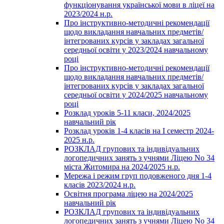
функціонування української мови в ліцеї на
2023/2024 н.р.
Про інструктивно-методичні рекомендації
щодо викладання навчальних предметів/
інтегрованих курсів у закладах загальної
середньої освіти у 2023/2024 навчальному
році
Про інструктивно-методичні рекомендації
щодо викладання навчальних предметів/
інтегрованих курсів у закладах загальної
середньої освіти у 2024/2025 навчальному
році
Розклад уроків 5-11 класи, 2024/2025
навчальний рік
Розклад уроків 1-4 класів на І семестр 2024-
2025 н.р.
РОЗКЛАД групових та індивідуальних
логопедичних занять з учнями Ліцею No 34
міста Житомира на 2024/2025 н.р.
Мережа і режим груп подовженого дня 1-4
класів 2023/2024 н.р.
Освітня програма ліцею на 2024/2025
навчальний рік
РОЗКЛАД групових та індивідуальних
логопедичних занять з учнями Ліцею No 34