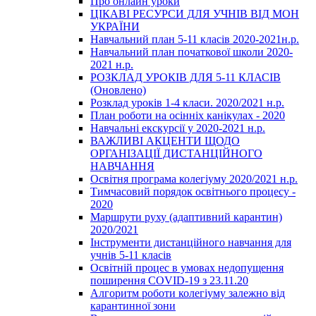
Про онлайн уроки
ЦІКАВІ РЕСУРСИ ДЛЯ УЧНІВ ВІД МОН
УКРАЇНИ
Навчальний план 5-11 класів 2020-2021н.р.
Навчальний план початкової школи 2020-
2021 н.р.
РОЗКЛАД УРОКІВ ДЛЯ 5-11 КЛАСІВ
(Оновлено)
Розклад уроків 1-4 класи. 2020/2021 н.р.
План роботи на осінніх канікулах - 2020
Навчальні екскурсії у 2020-2021 н.р.
ВАЖЛИВІ АКЦЕНТИ ЩОДО
ОРГАНІЗАЦІЇ ДИСТАНЦІЙНОГО
НАВЧАННЯ
Освітня програма колегіуму 2020/2021 н.р.
Тимчасовий порядок освітнього процесу -
2020
Маршрути руху (адаптивний карантин)
2020/2021
Інструменти дистанційного навчання для
учнів 5-11 класів
Освітній процес в умовах недопущення
поширення COVID-19 з 23.11.20
Алгоритм роботи колегіуму залежно від
карантинної зони