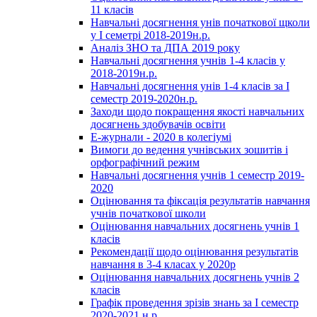
11 класів
Навчальні досягнення унів початкової щколи
у І семетрі 2018-2019н.р.
Аналіз ЗНО та ДПА 2019 року
Навчальні досягнення учнів 1-4 класів у
2018-2019н.р.
Навчальні досягнення унів 1-4 класів за І
семестр 2019-2020н.р.
Заходи щодо покращення якості навчальних
досягнень здобувачів освіти
Е-журнали - 2020 в колегіумі
Вимоги до ведення учнівських зошитів і
орфографічний режим
Навчальні досягнення учнів 1 семестр 2019-
2020
Оцінювання та фіксація результатів навчання
учнів початкової школи
Оцінювання навчальних досягнень учнів 1
класів
Рекомендації щодо оцінювання результатів
навчання в 3-4 класах у 2020р
Оцінювання навчальних досягнень учнів 2
класів
Графік проведення зрізів знань за І семестр
2020-2021 н.р.