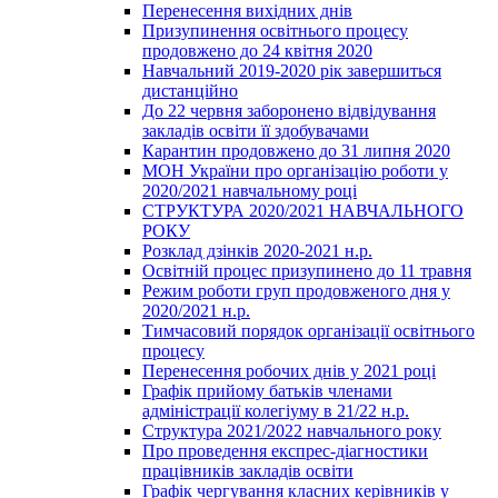
Перенесення вихідних днів
Призупинення освітнього процесу
продовжено до 24 квітня 2020
Навчальний 2019-2020 рік завершиться
дистанційно
До 22 червня заборонено відвідування
закладів освіти її здобувачами
Карантин продовжено до 31 липня 2020
МОН України про організацію роботи у
2020/2021 навчальному році
СТРУКТУРА 2020/2021 НАВЧАЛЬНОГО
РОКУ
Розклад дзінків 2020-2021 н.р.
Освітній процес призупинено до 11 травня
Режим роботи груп продовженого дня у
2020/2021 н.р.
Тимчасовий порядок організації освітнього
процесу
Перенесення робочих днів у 2021 році
Графік прийому батьків членами
адміністрації колегіуму в 21/22 н.р.
Структура 2021/2022 навчального року
Про проведення експрес-діагностики
працівників закладів освіти
Графік чергування класних керівників у