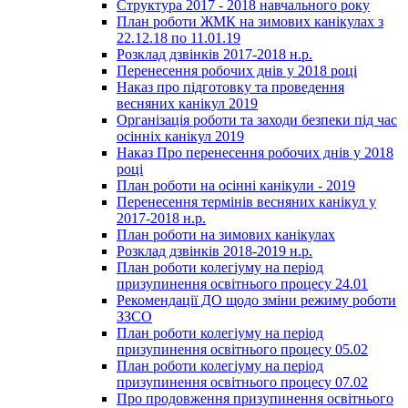
Структура 2017 - 2018 навчального року
План роботи ЖМК на зимових канікулах з
22.12.18 по 11.01.19
Розклад дзвінків 2017-2018 н.р.
Перенесення робочих днів у 2018 році
Наказ про підготовку та проведення
весняних канікул 2019
Організація роботи та заходи безпеки під час
осінніх канікул 2019
Наказ Про перенесення робочих днів у 2018
році
План роботи на осінні канікули - 2019
Перенесення термінів весняних канікул у
2017-2018 н.р.
План роботи на зимових канікулах
Розклад дзвінків 2018-2019 н.р.
План роботи колегіуму на період
призупинення освітнього процесу 24.01
Рекомендації ДО щодо зміни режиму роботи
ЗЗСО
План роботи колегіуму на період
призупинення освітнього процесу 05.02
План роботи колегіуму на період
призупинення освітнього процесу 07.02
Про продовження призупинення освітнього