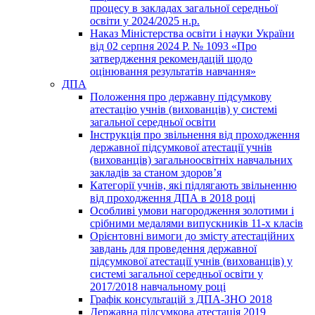
процесу в закладах загальної середньої
освіти у 2024/2025 н.р.
Наказ Міністерства освіти і науки України
від 02 серпня 2024 Р. № 1093 «Про
затвердження рекомендацій щодо
оцінювання результатів навчання»
ДПА
Положення про державну підсумкову
атестацію учнів (вихованців) у системі
загальної середньої освіти
Інструкція про звільнення від проходження
державної підсумкової атестації учнів
(вихованців) загальноосвітніх навчальних
закладів за станом здоров’я
Категорії учнів, які підлягають звільненню
від проходження ДПА в 2018 році
Особливі умови нагородження золотими і
срібними медалями випускників 11-х класів
Орієнтовні вимоги до змісту атестаційних
завдань для проведення державної
підсумкової атестації учнів (вихованців) у
системі загальної середньої освіти у
2017/2018 навчальному році
Графік консультацій з ДПА-ЗНО 2018
Державна підсумкова атестація 2019