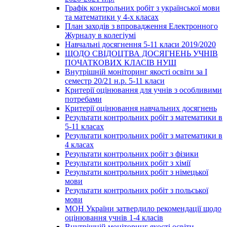
Графік контрольних робіт з української мови
та математики у 4-х класах
План заходів з впровадження Електронного
Журналу в колегіумі
Навчальні досягнення 5-11 класи 2019/2020
ЩОДО СВІДОЦТВА ДОСЯГНЕНЬ УЧНІВ
ПОЧАТКОВИХ КЛАСІВ НУШ
Внутрішній моніторинг якості освіти за І
семестр 20/21 н.р. 5-11 класи
Критерії оцінювання для учнів з особливими
потребами
Критерії оцінювання навчальних досягнень
Результати контрольних робіт з математики в
5-11 класах
Результати контрольних робіт з математики в
4 класах
Результати контрольних робіт з фізики
Результати контрольних робіт з хімії
Результати контрольних робіт з німецької
мови
Результати контрольних робіт з польської
мови
МОН України затвердило рекомендації щодо
оцінювання учнів 1-4 класів
Внутрішній моніторинг якості освіти