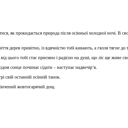
я, як прокидається природа після осінньої холодної ночі. В св
тя дерев привітно, із вдячністю тобі кивають, а гялля тягне до т
 від цього тобі стає приємно і радісно на душі, що ліс ще живе с
одом сонце починає сідати – наступає надвечір’я.
і свій останній осінній танок.
скінчений жовтогарячий дощ.