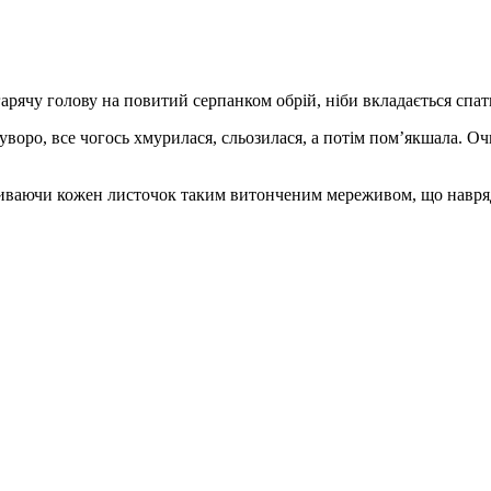
арячу голову на повитий серпанком обрій, ніби вкладається спат
уворо, все чогось хмурилася, сльозилася, а потім пом’якшала. Оч
вкриваючи кожен листочок таким витонченим мереживом, що навряд