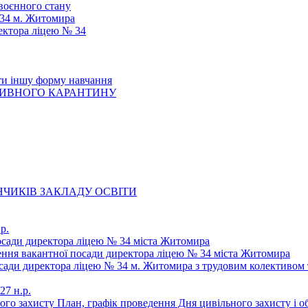
 воєнного стану
 34 м. Житомира
ектора ліцею № 34
ти іншу форму навчання
ТИВНОГО КАРАНТИНУ
ЧИКІВ ЗАКЛАДУ ОСВІТИ
р.
осади директора ліцею № 34 міста Житомира
щення вакантної посади директора ліцею № 34 міста Житомира
осади директора ліцею № 34 м. Житомира з трудовим колективом 
27 н.р.
ьного захисту План, графік проведення Дня цивільного захисту і 