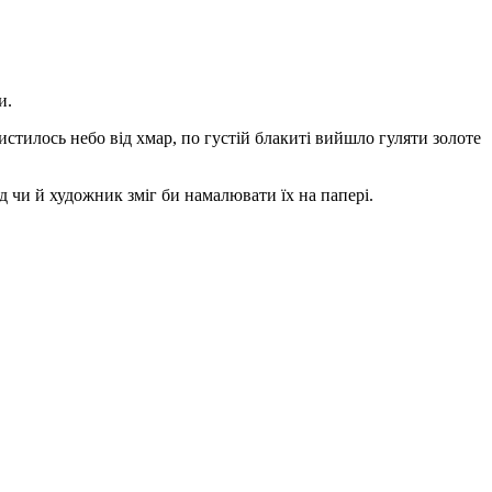
и.
истилось небо від хмар, по густій блакиті вийшло гуляти золоте
 чи й художник зміг би намалювати їх на папері.