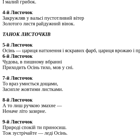
І малий грибок.
4-й Листочок
Закружляв у вальсі пустотливий вітер
Золотого листя райдужний вінок.
ТАНОК ЛИСТОЧКІВ
5-й Листочок
Осінь — цариця натхнення і яскравих фарб, цариця врожаю і п
6-й Листочок
Чудова, в пишному вбранні
Приходить Осінь тихо, мов у сні.
7-й Листочок
То враз умиється дощами,
Засипле жовтими листками.
8-й Листочок
А то лиш ручкою змахне —
Неначе літо зазирне.
9-й Листочок
Природі спокій ти приносиш.
Тож зустрічайте — леді Осінь.