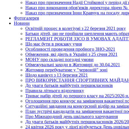
Наказ про призначення Надії Стойкової у період дії
Наказ про виконання обов'язків директора ліцею №
Наказ про призначення Інни Кравчук на посаду дир
Фотогалерея
Новини
Освітній процес в колегіумі з 22 березня 2021 року
Батьки дітей, що не пройшли щеплення мають обра
РЕГЛАМЕНТ РОБОТИ ЗЗСО В УМОВАХ АДАП
Що має бути в рюкзаку учня
Особливості проведення пробного ЗНО-2021
Обмеження, які діють в Україні з 25 січня 2021
МОНУ про складні погодні умови
Обмежувальні заходи в Житомирі до 30.04.2021
Житомир перебуватиме у "червоній" зоні
Щодо канікул з 13 березня 2021
ПРО ВИКОРИСТАННЯ СПОРТИВНИХ МАЙДАН
До уваги батьків майбутніх першокласників
Правила літнього відпочинку
Триває набір дітей до першого класу на 2025/2026 н.
Оголошення про конкурс на заміщення вакантної п
Ситуаційні завдання на конкурсний відбір на замі
План зустрічі кандидатів на заміщення вакантної п
Про Міжнародний день шкільного харчування
До уваги батьків майбутніх першокласників 2026/20
24 квітня 2026 року у ліцеї відбудеться День цивіл