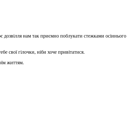
оє дозвілля нам так приємно поблукати стежками осіннього
ебе свої гілочки, ніби хоче привітатися.
воїм життям.