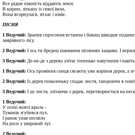
Все рідше ніжність віддають землі.
В кирею, зіткану із сивої імли,
Вона вгорнулася, зітхає і німіє.
ПІСНЯ
1 Ведучий:
Зрання спросоння встанеш і біжиш швидше подивитис
замріяного лісу.
2 Ведучий:
І ось ти бредеш навмання лісовими хащами. І верховіт
3 Ведучий:
Де-не-де з дерева злітає тоненьке павутиння і навіть
1 Ведучий:
Ось проміння сонця сягають уже коріння дерев, а зг
2 Ведучий:
Із дерев помаленьку спадає листя, танцюючи в повітр
3 Ведучий:
І це листя, злітаючи з дерев, перетворюється на не
1 Ведучий:
У осені жовті крила –
Туманів згубився пух.
І ранок упав несміло
На роси у широкий луг.
2 Ведучий: