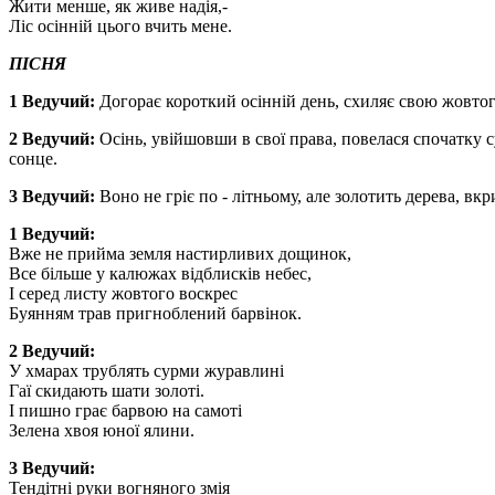
Жити менше, як живе надія,-
Ліс осінній цього вчить мене.
ПІСНЯ
1 Ведучий:
Догорає короткий осінній день, схиляє свою жовтог
2 Ведучий:
Осінь, увійшовши в свої права, повелася спочатку с
сонце.
3 Ведучий:
Воно не гріє по - літньому, але золотить дерева, 
1 Ведучий:
Вже не прийма земля настирливих дощинок,
Все більше у калюжах відблисків небес,
І серед листу жовтого воскрес
Буянням трав пригноблений барвінок.
2 Ведучий:
У хмарах трублять сурми журавлині
Гаї скидають шати золоті.
І пишно грає барвою на самоті
Зелена хвоя юної ялини.
3 Ведучий:
Тендітні руки вогняного змія