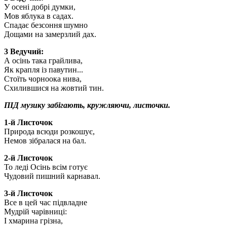
У осені добрі думки,
Мов яблука в садах.
Спадає безсоння шумно
Дощами на замерзлий дах.
3 Ведучий:
А осінь така грайлива,
Як крапля із павутин...
Стоїть чорноока нива,
Схилившися на жовтий тин.
ПІД музику забігають, кружляючи, листочки.
1-й Листочок
Природа всюди розкошує,
Немов зібралася на бал.
2-й Листочок
То леді Осінь всім готує
Чудовий пишний карнавал.
3-й Листочок
Все в цей час підвладне
Мудрій чарівниці:
І хмарина грізна,