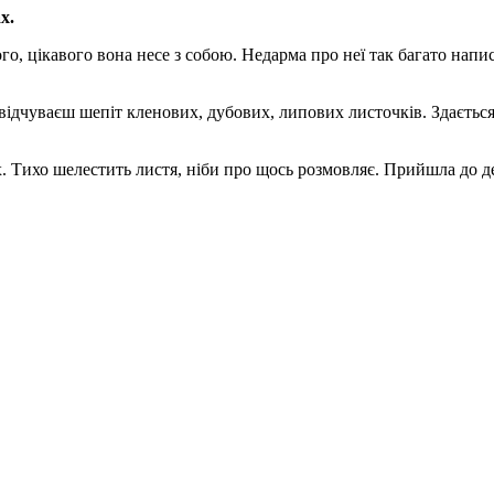
х.
о, цікавого вона несе з собою. Недарма про неї так багато написа
 відчуваєш шепіт кленових, дубових, липових листочків. Здається
х. Тихо шелестить листя, ніби про щось розмовляє. Прийшла до дер