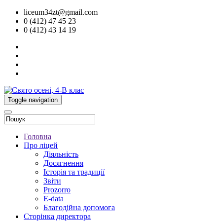
liceum34zt@gmail.com
0 (412) 47 45 23
0 (412) 43 14 19
Toggle navigation
Головна
Про ліцей
Діяльність
Досягнення
Історія та традиції
Звіти
Prozorro
E-data
Благодійна допомога
Сторінка директора