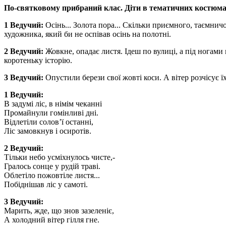
По-святковому прибраний клас. Діти в тематичних костюма
1 Ведучий:
Осінь... Золота пора... Скільки приємного, таємничог
художника, який би не оспівав осінь на полотні.
2 Ведучий:
Жовкне, опадає листя. Ідеш по вулиці, а під ногами
коротеньку історію.
3 Ведучий:
Опустили берези свої жовті коси. А вітер розчісує ї
1 Ведучий:
В задумі ліс, в німім чеканні
Промайнули гомінливі дні.
Відлетіли солов’ї останні,
Ліс замовкнув і осиротів.
2 Ведучий:
Тільки небо усміхнулось чисте,-
Гралось сонце у рудій траві.
Облетіло пожовтіле листя...
Побіднішав ліс у самоті.
3 Ведучий:
Марить, жде, що знов зазеленіє,
А холодний вітер гілля гне.