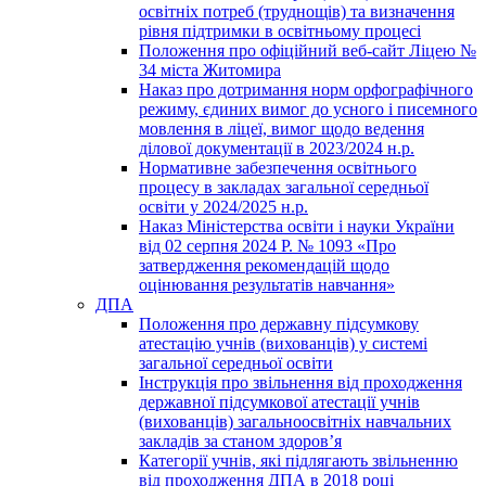
освітніх потреб (труднощів) та визначення
рівня підтримки в освітньому процесі
Положення про офіційний веб-сайт Ліцею №
34 міста Житомира
Наказ про дотримання норм орфографічного
режиму, єдиних вимог до усного і писемного
мовлення в ліцеї, вимог щодо ведення
ділової документації в 2023/2024 н.р.
Нормативне забезпечення освітнього
процесу в закладах загальної середньої
освіти у 2024/2025 н.р.
Наказ Міністерства освіти і науки України
від 02 серпня 2024 Р. № 1093 «Про
затвердження рекомендацій щодо
оцінювання результатів навчання»
ДПА
Положення про державну підсумкову
атестацію учнів (вихованців) у системі
загальної середньої освіти
Інструкція про звільнення від проходження
державної підсумкової атестації учнів
(вихованців) загальноосвітніх навчальних
закладів за станом здоров’я
Категорії учнів, які підлягають звільненню
від проходження ДПА в 2018 році