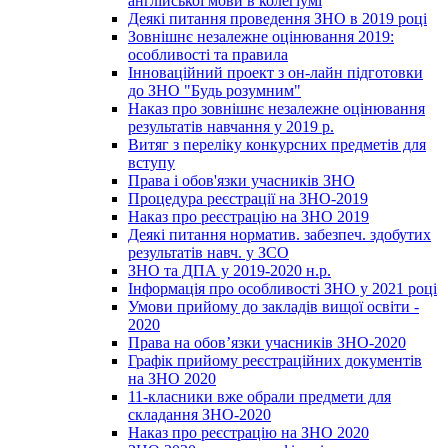
англійської мови в колегіумі
Деякі питання проведення ЗНО в 2019 році
Зовнішнє незалежне оцінювання 2019:
особливості та правила
Інноваційний проект з он-лайн підготовки
до ЗНО "Будь розумним"
Наказ про зовнішнє незалежне оцінювання
результатів навчання у 2019 р.
Витяг з переліку конкурсних предметів для
вступу
Права і обов'язки учасників ЗНО
Процедура реєстрації на ЗНО-2019
Наказ про реєстрацію на ЗНО 2019
Деякі питання норматив. забезпеч. здобутих
результатів навч. у ЗСО
ЗНО та ДПА у 2019-2020 н.р.
Інформація про особливості ЗНО у 2021 році
Умови прийому до закладів вищої освіти -
2020
Права на обов’язки учасників ЗНО-2020
Графік прийому реєстраційних документів
на ЗНО 2020
11-класники вже обрали предмети для
складання ЗНО-2020
Наказ про реєстрацію на ЗНО 2020