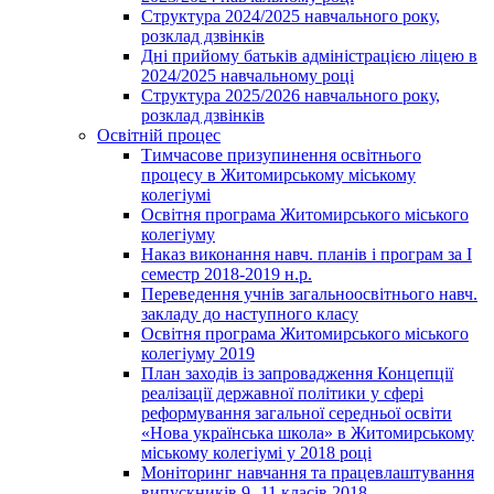
Структура 2024/2025 навчального року,
розклад дзвінків
Дні прийому батьків адміністрацією ліцею в
2024/2025 навчальному році
Структура 2025/2026 навчального року,
розклад дзвінків
Освітній процес
Тимчасове призупинення освітнього
процесу в Житомирському міському
колегіумі
Освітня програма Житомирського міського
колегіуму
Наказ виконання навч. планів і програм за І
семестр 2018-2019 н.р.
Переведення учнів загальноосвітнього навч.
закладу до наступного класу
Освітня програма Житомирського міського
колегіуму 2019
План заходів із запровадження Концепції
реалізації державної політики у сфері
реформування загальної середньої освіти
«Нова українська школа» в Житомирському
міському колегіумі у 2018 році
Моніторинг навчання та працевлаштування
випускників 9 -11 класів 2018