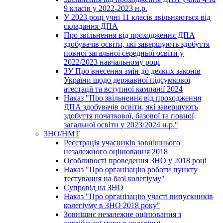
9 класів у 2022-2023 н.р.
У 2023 році учні 11 класів звільняються від
складання ДПА
Про звільнення від проходження ДПА
здобувачів освіти, які завершують здобуття
повної загальної середньої освіти у
2022/2023 навчальному році
ЗУ Про внесення змін до деяких законів
України щодо державної підсумкової
атестації та вступної кампанії 2024
Наказ "Про звільнення від проходження
ДПА здобувачів освіти, які завершують
здобуття початкової, базової та повної
загальної освіти у 2023/2024 н.р."
ЗНО/НМТ
Реєстрація учасників зовнішнього
незалежного оцінювання 2018
Особливості проведення ЗНО у 2018 році
Наказ "Про організацію роботи пункту
тестування на базі колегіуму"
Супровід на ЗНО
Наказ "Про організацію участі випускників
колегіуму в ЗНО 2018 року"
Зовнішнє незалежне оцінювання з