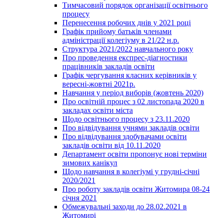
Тимчасовий порядок організації освітнього
процесу
Перенесення робочих днів у 2021 році
Графік прийому батьків членами
адміністрації колегіуму в 21/22 н.р.
Структура 2021/2022 навчального року
Про проведення експрес-діагностики
працівників закладів освіти
Графік чергування класних керівників у
вересні-жовтні 2021р.
Навчання у період виборів (жовтень 2020)
Про освітній процес з 02 листопада 2020 в
закладах освіти міста
Щодо освітнього процесу з 23.11.2020
Про відвідування учнями закладів освіти
Про відвідування здобувачами освіти
закладів освіти від 10.11.2020
Департамент освіти пропонує нові терміни
зимових канікул
Щодо навчання в колегіумі у грудні-січні
2020/2021
Про роботу закладів освіти Житомира 08-24
січня 2021
Обмежувальні заходи до 28.02.2021 в
Житомирі