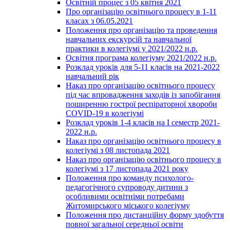
Освітній процес з 05 квітня 2021
Про організацію освітнього процесу в 1-11
класах з 06.05.2021
Положення про організацію та проведення
навчальних екскурсій та навчальної
практики в колегіумі у 2021/2022 н.р.
Освітня програма колегіуму 2021/2022 н.р.
Розклад уроків для 5-11 класів на 2021-2022
навчальний рік
Наказ про організацію освітнього процесу
під час впровадження заходів із запобігання
поширенню гострої респіраторної хвороби
COVID-19 в колегіумі
Розклад уроків 1-4 класів на І семестр 2021-
2022 н.р.
Наказ про організацію освітнього процесу в
колегіумі з 08 листопада 2021
Наказ про організацію освітнього процесу в
колегіумі з 17 листопада 2021 року
Положення про команду психолого-
педагогічного супроводу дитини з
особливими освітніми потребами
Житомирського міського колегіуму
Положення про дистанційну форму здобуття
повної загальної середньої освіти