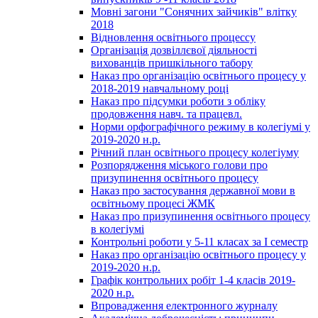
Мовні загони "Сонячних зайчиків" влітку
2018
Відновлення освітнього процессу
Організація дозвіллєвої діяльності
вихованців пришкільного табору
Наказ про організацію освітнього процесу у
2018-2019 навчальному році
Наказ про підсумки роботи з обліку
продовження навч. та працевл.
Норми орфографічного режиму в колегіумі у
2019-2020 н.р.
Річний план освітнього процесу колегіуму
Розпорядження міського голови про
призупинення освітнього процесу
Наказ про застосування державної мови в
освітньому процесі ЖМК
Наказ про призупинення освітнього процесу
в колегіумі
Контрольні роботи у 5-11 класах за І семестр
Наказ про організацію освітнього процесу у
2019-2020 н.р.
Графік контрольних робіт 1-4 класів 2019-
2020 н.р.
Впровадження електронного журналу