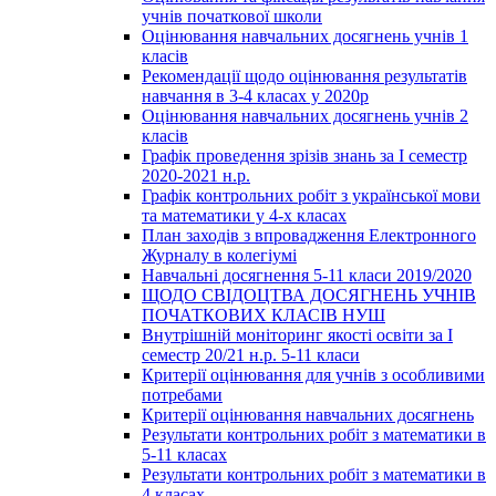
учнів початкової школи
Оцінювання навчальних досягнень учнів 1
класів
Рекомендації щодо оцінювання результатів
навчання в 3-4 класах у 2020р
Оцінювання навчальних досягнень учнів 2
класів
Графік проведення зрізів знань за І семестр
2020-2021 н.р.
Графік контрольних робіт з української мови
та математики у 4-х класах
План заходів з впровадження Електронного
Журналу в колегіумі
Навчальні досягнення 5-11 класи 2019/2020
ЩОДО СВІДОЦТВА ДОСЯГНЕНЬ УЧНІВ
ПОЧАТКОВИХ КЛАСІВ НУШ
Внутрішній моніторинг якості освіти за І
семестр 20/21 н.р. 5-11 класи
Критерії оцінювання для учнів з особливими
потребами
Критерії оцінювання навчальних досягнень
Результати контрольних робіт з математики в
5-11 класах
Результати контрольних робіт з математики в
4 класах