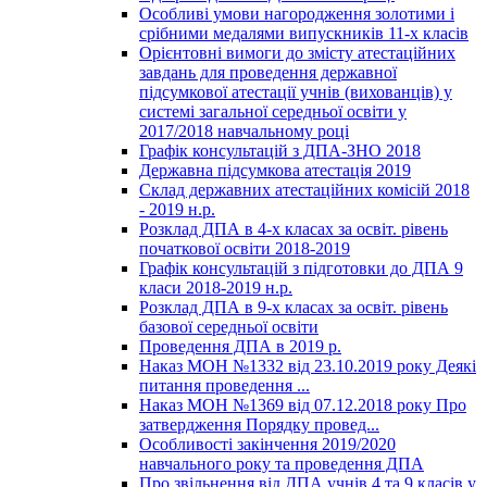
Особливі умови нагородження золотими і
срібними медалями випускників 11-х класів
Орієнтовні вимоги до змісту атестаційних
завдань для проведення державної
підсумкової атестації учнів (вихованців) у
системі загальної середньої освіти у
2017/2018 навчальному році
Графік консультацій з ДПА-ЗНО 2018
Державна підсумкова атестація 2019
Склад державних атестаційних комісій 2018
- 2019 н.р.
Розклад ДПА в 4-х класах за освіт. рівень
початкової освіти 2018-2019
Графік консультацій з підготовки до ДПА 9
класи 2018-2019 н.р.
Розклад ДПА в 9-х класах за освіт. рівень
базової середньої освіти
Проведення ДПА в 2019 р.
Наказ МОН №1332 від 23.10.2019 року Деякі
питання проведення ...
Наказ МОН №1369 від 07.12.2018 року Про
затвердження Порядку провед...
Особливості закінчення 2019/2020
навчального року та проведення ДПА
Про звільнення від ДПА учнів 4 та 9 класів у