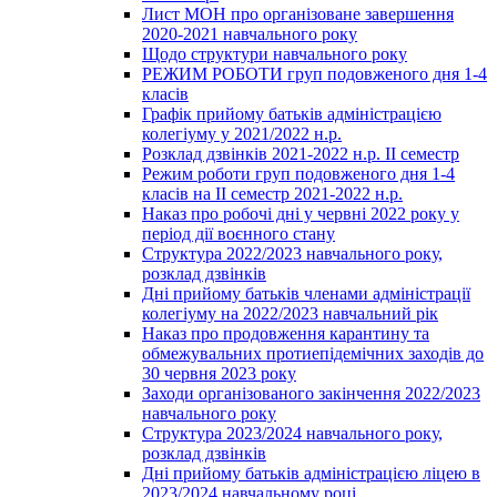
Лист МОН про організоване завершення
2020-2021 навчального року
Щодо структури навчального року
РЕЖИМ РОБОТИ груп подовженого дня 1-4
класів
Графік прийому батьків адміністрацією
колегіуму у 2021/2022 н.р.
Розклад дзвінків 2021-2022 н.р. ІІ семестр
Режим роботи груп подовженого дня 1-4
класів на ІІ семестр 2021-2022 н.р.
Наказ про робочі дні у червні 2022 року у
період дії воєнного стану
Структура 2022/2023 навчального року,
розклад дзвінків
Дні прийому батьків членами адміністрації
колегіуму на 2022/2023 навчальний рік
Наказ про продовження карантину та
обмежувальних протиепідемічних заходів до
30 червня 2023 року
Заходи організованого закінчення 2022/2023
навчального року
Структура 2023/2024 навчального року,
розклад дзвінків
Дні прийому батьків адміністрацією ліцею в
2023/2024 навчальному році