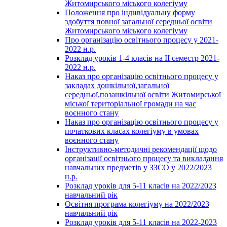
Житомирського міського колегіуму
Положення про індивідуальну форму
здобуття повної загальної середньої освіти
Житомирського міського колегіуму
Про організацію освітнього процесу у 2021-
2022 н.р.
Розклад уроків 1-4 класів на ІІ семестр 2021-
2022 н.р.
Наказ про організацію освітнього процесу у
закладах дошкільної,загальної
середньої,позашкільної освіти Житомирської
міської територіальної громади на час
воєнного стану
Наказ про організацію освітнього процесу у
початкових класах колегіуму в умовах
воєнного стану
Інструктивно-методичні рекомендації щодо
організації освітнього процесу та викладання
навчальних предметів у ЗЗСО у 2022/2023
н.р.
Розклад уроків для 5-11 класів на 2022/2023
навчальний рік
Освітня програма колегіуму на 2022/2023
навчальний рік
Розклад уроків для 5-11 класів на 2022-2023