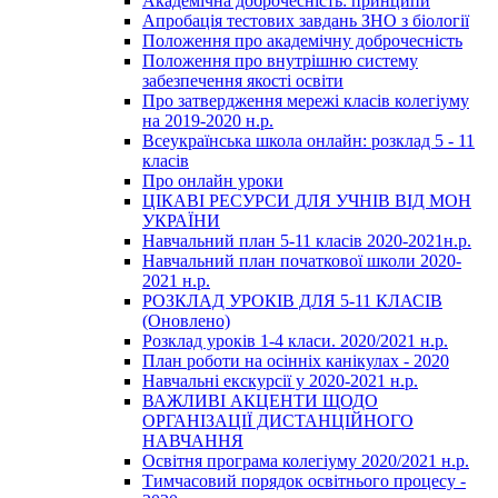
Академічна доброчесність: принципи
Апробація тестових завдань ЗНО з біології
Положення про академічну доброчесність
Положення про внутрішню систему
забезпечення якості освіти
Про затвердження мережі класів колегіуму
на 2019-2020 н.р.
Всеукраїнська школа онлайн: розклад 5 - 11
класів
Про онлайн уроки
ЦІКАВІ РЕСУРСИ ДЛЯ УЧНІВ ВІД МОН
УКРАЇНИ
Навчальний план 5-11 класів 2020-2021н.р.
Навчальний план початкової школи 2020-
2021 н.р.
РОЗКЛАД УРОКІВ ДЛЯ 5-11 КЛАСІВ
(Оновлено)
Розклад уроків 1-4 класи. 2020/2021 н.р.
План роботи на осінніх канікулах - 2020
Навчальні екскурсії у 2020-2021 н.р.
ВАЖЛИВІ АКЦЕНТИ ЩОДО
ОРГАНІЗАЦІЇ ДИСТАНЦІЙНОГО
НАВЧАННЯ
Освітня програма колегіуму 2020/2021 н.р.
Тимчасовий порядок освітнього процесу -