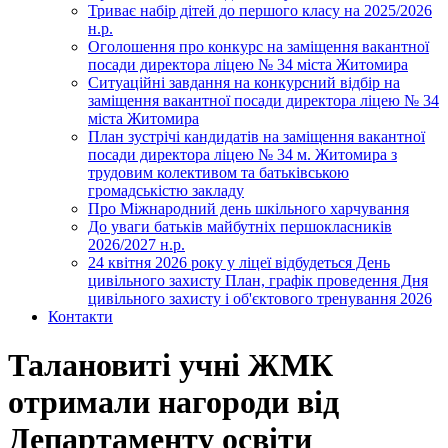
Триває набір дітей до першого класу на 2025/2026
н.р.
Оголошення про конкурс на заміщення вакантної
посади директора ліцею № 34 міста Житомира
Ситуаційні завдання на конкурсний відбір на
заміщення вакантної посади директора ліцею № 34
міста Житомира
План зустрічі кандидатів на заміщення вакантної
посади директора ліцею № 34 м. Житомира з
трудовим колективом та батьківською
громадськістю закладу
Про Міжнародний день шкільного харчування
До уваги батьків майбутніх першокласників
2026/2027 н.р.
24 квітня 2026 року у ліцеї відбудеться День
цивільного захисту План, графік проведення Дня
цивільного захисту і об'єктового тренування 2026
Контакти
Талановиті учні ЖМК
отримали нагороди від
Департаменту освіти