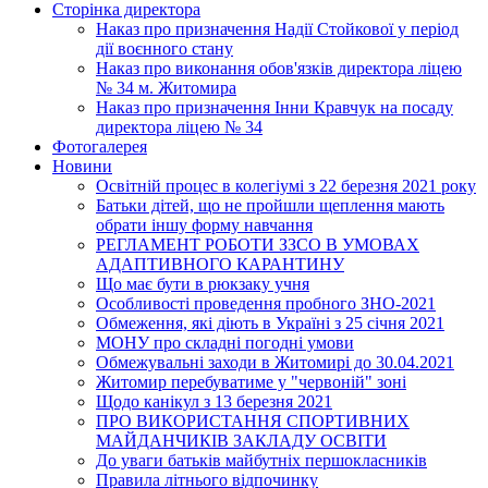
Сторінка директора
Наказ про призначення Надії Стойкової у період
дії воєнного стану
Наказ про виконання обов'язків директора ліцею
№ 34 м. Житомира
Наказ про призначення Інни Кравчук на посаду
директора ліцею № 34
Фотогалерея
Новини
Освітній процес в колегіумі з 22 березня 2021 року
Батьки дітей, що не пройшли щеплення мають
обрати іншу форму навчання
РЕГЛАМЕНТ РОБОТИ ЗЗСО В УМОВАХ
АДАПТИВНОГО КАРАНТИНУ
Що має бути в рюкзаку учня
Особливості проведення пробного ЗНО-2021
Обмеження, які діють в Україні з 25 січня 2021
МОНУ про складні погодні умови
Обмежувальні заходи в Житомирі до 30.04.2021
Житомир перебуватиме у "червоній" зоні
Щодо канікул з 13 березня 2021
ПРО ВИКОРИСТАННЯ СПОРТИВНИХ
МАЙДАНЧИКІВ ЗАКЛАДУ ОСВІТИ
До уваги батьків майбутніх першокласників
Правила літнього відпочинку