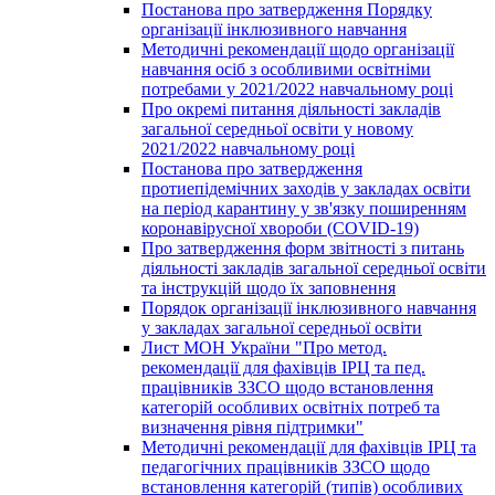
Постанова про затвердження Порядку
організації інклюзивного навчання
Методичні рекомендації щодо організації
навчання осіб з особливими освітніми
потребами у 2021/2022 навчальному році
Про окремі питання діяльності закладів
загальної середньої освіти у новому
2021/2022 навчальному році
Постанова про затвердження
протиепідемічних заходів у закладах освіти
на період карантину у зв'язку поширенням
коронавірусної хвороби (COVID-19)
Про затвердження форм звітності з питань
діяльності закладів загальної середньої освіти
та інструкцій щодо їх заповнення
Порядок організації інклюзивного навчання
у закладах загальної середньої освіти
Лист МОН України "Про метод.
рекомендації для фахівців ІРЦ та пед.
працівників ЗЗСО щодо встановлення
категорій особливих освітніх потреб та
визначення рівня підтримки"
Методичні рекомендації для фахівців ІРЦ та
педагогічних працівників ЗЗСО щодо
встановлення категорій (типів) особливих