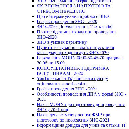
ЗНО 2020 : умови, графік, підготовка
ЯК ВПОРАТИСЯ З НАПРУГОЮ ТА
СТРЕСОМ ПЕРЕД ЗНО
Про відтермінування пробного ЗНО
Графік проведення ЗНО - 2020
ЗНО-2020. До уваги учнів 11-х класів!
Протиепідемічні заходи при проведенні
ЗНО-2020
ЗНО в умовах карантину
Пункти тестування в яких випускники
колегіуму проходитимуть ЗНО-2020
Гаряча лінія МОНУ 0800-50-45-70 працює з
30.06 по 15.09
КОНСУЛЬТАТИВНА ПІДТРИМКА
ВСТУПНИКАМ - 2020
YouTube канал Українського центру
оцінювання якості освіти
Графік проведення ЗНО - 2021
Особливості проведення ДПА у формі ЗНО -
2021
Наказ МОНУ про підготовку до проведення
ЗНО у 2021 році
Наказ департаменту освіти ЖМР про
підготовку до проведення ЗНО-2021
Інформаційна довідка для учнів та батьків 11