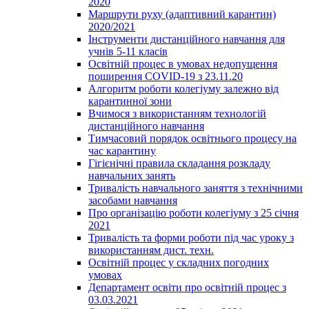
2020
Маршрути руху (адаптивний карантин)
2020/2021
Інструменти дистанційного навчання для
учнів 5-11 класів
Освітній процес в умовах недопущення
поширення COVID-19 з 23.11.20
Алгоритм роботи колегіуму залежно від
карантинної зони
Вчимося з використанням технологій
дистанційного навчання
Тимчасовий порядок освітнього процесу на
час карантину
Гігієнічні правила складання розкладу
навчальних занять
Тривалість навчального заняття з технічними
засобами навчання
Про організацію роботи колегіуму з 25 січня
2021
Тривалість та форми роботи під час уроку з
використанням дист. техн.
Освітній процес у складних погодних
умовах
Департамент освіти про освітній процес з
03.03.2021