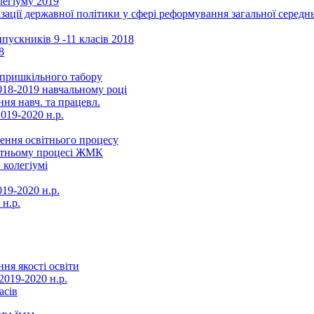
легіуму 2019
ізації державної політики у сфері реформування загальної серед
ускників 9 -11 класів 2018
8
в пришкільного табору
018-2019 навчальному році
ня навч. та працевл.
019-2020 н.р.
ення освітнього процесу
вітньому процесі ЖМК
 колегіумі
19-2020 н.р.
 н.р.
ня якості освіти
2019-2020 н.р.
асів