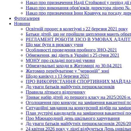
Наказ про призначення Надії Стойкової у період дії
Наказ про виконання обов'язків директора ліцею №
Наказ про призначення Інни Кравчук на посаду дир
Фотогалерея
Новини
Освітній процес в колегіумі з 22 березня 2021 року
Батьки дітей, що не пройшли щеплення мають обра
РЕГЛАМЕНТ РОБОТИ ЗЗСО В УМОВАХ АДАП
Що має бути в рюкзаку учня
Особливості проведення пробного ЗНО-2021
Обмеження, які діють в Україні з 25 січня 2021
МОНУ про складні погодні умови
Обмежувальні заходи в Житомирі до 30.04.2021
Житомир перебуватиме у "червоній" зоні
Щодо канікул з 13 березня 2021
ПРО ВИКОРИСТАННЯ СПОРТИВНИХ МАЙДАН
До уваги батьків майбутніх першокласників
Правила літнього відпочинку
Триває набір дітей до першого класу на 2025/2026 н.
Оголошення про конкурс на заміщення вакантної п
Ситуаційні завдання на конкурсний відбір на замі
План зустрічі кандидатів на заміщення вакантної п
Про Міжнародний день шкільного харчування
До уваги батьків майбутніх першокласників 2026/20
24 квітня 2026 року у ліцеї відбудеться День цивіл