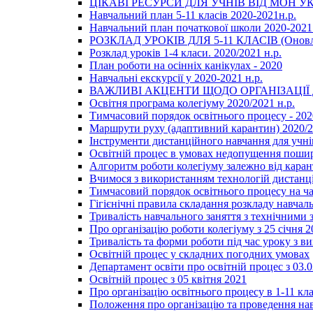
ЦІКАВІ РЕСУРСИ ДЛЯ УЧНІВ ВІД МОН У
Навчальний план 5-11 класів 2020-2021н.р.
Навчальний план початкової школи 2020-2021 
РОЗКЛАД УРОКІВ ДЛЯ 5-11 КЛАСІВ (Оновл
Розклад уроків 1-4 класи. 2020/2021 н.р.
План роботи на осінніх канікулах - 2020
Навчальні екскурсії у 2020-2021 н.р.
ВАЖЛИВІ АКЦЕНТИ ЩОДО ОРГАНІЗАЦІ
Освітня програма колегіуму 2020/2021 н.р.
Тимчасовий порядок освітнього процесу - 202
Маршрути руху (адаптивний карантин) 2020/
Інструменти дистанційного навчання для учнів
Освітній процес в умовах недопущення пошир
Алгоритм роботи колегіуму залежно від каран
Вчимося з використанням технологій дистанц
Тимчасовий порядок освітнього процесу на ч
Гігієнічні правила складання розкладу навчал
Тривалість навчального заняття з технічними
Про організацію роботи колегіуму з 25 січня 2
Тривалість та форми роботи під час уроку з в
Освітній процес у складних погодних умовах
Департамент освіти про освітній процес з 03.
Освітній процес з 05 квітня 2021
Про організацію освітнього процесу в 1-11 кла
Положення про організацію та проведення навч