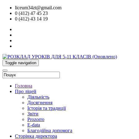
liceum34zt@gmail.com
0 (412) 47 45 23
0 (412) 43 14 19
Toggle navigation
Головна
Про ліцей
Діяльність
Досягнення
Історія та традиції
Звіти
Prozorro
E-data
Благодійна допомога
Сторінка директора