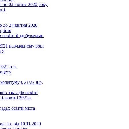
 по 03 квітня 2020 року
оці
 до 24 квітня 2020
нційно
 освіти її здобувачами
2021 навчальному році
КУ
021 н.р.
роцесу
колегіуму в 21/22 н.р.
ків закладів освіти
ні-жовтні 2021р.
ладах освіти міста
освіти від 10.11.2020
мових канікул