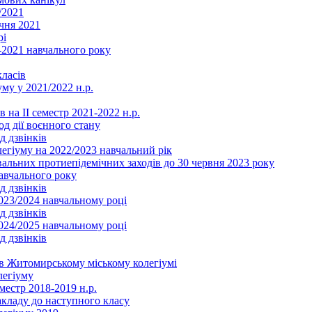
/2021
чня 2021
рі
2021 навчального року
ласів
му у 2021/2022 н.р.
 на ІІ семестр 2021-2022 н.р.
од дії воєнного стану
д дзвінків
легіуму на 2022/2023 навчальний рік
льних протиепідемічних заходів до 30 червня 2023 року
навчального року
д дзвінків
2023/2024 навчальному році
д дзвінків
2024/2025 навчальному році
д дзвінків
в Житомирському міському колегіумі
легіуму
местр 2018-2019 н.р.
акладу до наступного класу