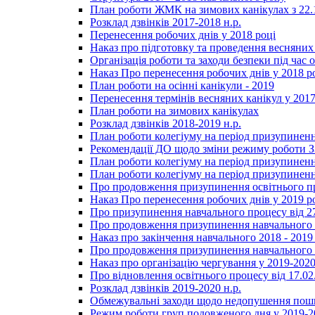
План роботи ЖМК на зимових канікулах з 22.1
Розклад дзвінків 2017-2018 н.р.
Перенесення робочих днів у 2018 році
Наказ про підготовку та проведення весняних
Організація роботи та заходи безпеки під час о
Наказ Про перенесення робочих днів у 2018 р
План роботи на осінні канікули - 2019
Перенесення термінів весняних канікул у 2017
План роботи на зимових канікулах
Розклад дзвінків 2018-2019 н.р.
План роботи колегіуму на період призупиненн
Рекомендації ДО щодо зміни режиму роботи 
План роботи колегіуму на період призупиненн
План роботи колегіуму на період призупиненн
Про продовження призупинення освітнього пр
Наказ Про перенесення робочих днів у 2019 р
Про призупинення навчального процесу від 2
Про продовження призупинення навчального п
Наказ про закінчення навчального 2018 - 2019 
Про продовження призупинення навчального п
Наказ про організацію чергування у 2019-2020
Про відновлення освітнього процесу від 17.02
Розклад дзвінків 2019-2020 н.р.
Обмежувальні заходи щодо недопушення пошир
Режим роботи груп подовженого дня у 2019-20