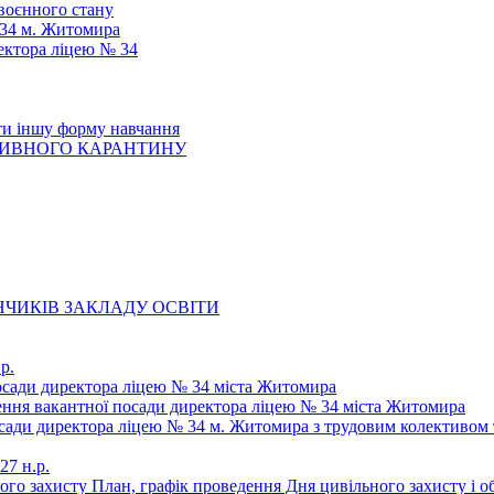
 воєнного стану
 34 м. Житомира
ектора ліцею № 34
ти іншу форму навчання
ТИВНОГО КАРАНТИНУ
ЧИКІВ ЗАКЛАДУ ОСВІТИ
р.
осади директора ліцею № 34 міста Житомира
щення вакантної посади директора ліцею № 34 міста Житомира
осади директора ліцею № 34 м. Житомира з трудовим колективом 
27 н.р.
ьного захисту План, графік проведення Дня цивільного захисту і 