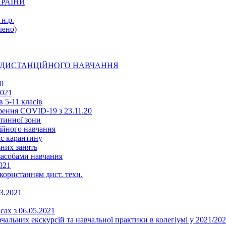
КРАЇНИ
н.р.
ено)
Ї ДИСТАНЦІЙНОГО НАВЧАННЯ
0
2021
 5-11 класів
ення COVID-19 з 23.11.20
тинної зони
ійного навчання
ас карантину
ьних занять
 засобами навчання
021
икористанням дист. техн.
03.2021
сах з 06.05.2021
альних екскурсій та навчальної практики в колегіумі у 2021/202