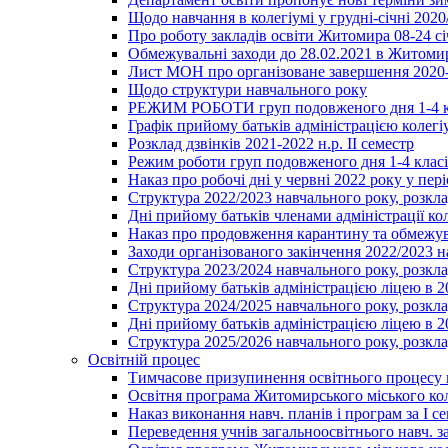
Щодо навчання в колегіумі у грудні-січні 2020
Про роботу закладів освіти Житомира 08-24 сі
Обмежувальні заходи до 28.02.2021 в Житоми
Лист МОН про організоване завершення 2020-
Щодо структури навчального року
РЕЖИМ РОБОТИ груп подовженого дня 1-4 к
Графік прийому батьків адміністрацією колегіу
Розклад дзвінків 2021-2022 н.р. ІІ семестр
Режим роботи груп подовженого дня 1-4 класів
Наказ про робочі дні у червні 2022 року у пері
Структура 2022/2023 навчального року, розкла
Дні прийому батьків членами адміністрації ко
Наказ про продовження карантину та обмежува
Заходи організованого закінчення 2022/2023 
Структура 2023/2024 навчального року, розкла
Дні прийому батьків адміністрацією ліцею в 
Структура 2024/2025 навчального року, розкла
Дні прийому батьків адміністрацією ліцею в 
Структура 2025/2026 навчального року, розкла
Освітній процес
Тимчасове призупинення освітнього процесу 
Освітня програма Житомирського міського ко
Наказ виконання навч. планів і програм за І се
Переведення учнів загальноосвітнього навч. з