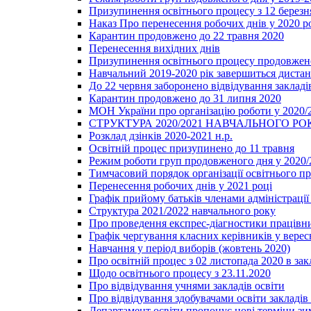
Призупинення освітнього процесу з 12 березня
Наказ Про перенесення робочих днів у 2020 р
Карантин продовжено до 22 травня 2020
Перенесення вихідних днів
Призупинення освітнього процесу продовжено
Навчальний 2019-2020 рік завершиться диста
До 22 червня заборонено відвідування закладів
Карантин продовжено до 31 липня 2020
МОН України про організацію роботи у 2020/
СТРУКТУРА 2020/2021 НАВЧАЛЬНОГО РО
Розклад дзінків 2020-2021 н.р.
Освітній процес призупинено до 11 травня
Режим роботи груп продовженого дня у 2020/2
Тимчасовий порядок організації освітнього п
Перенесення робочих днів у 2021 році
Графік прийому батьків членами адміністрації 
Структура 2021/2022 навчального року
Про проведення експрес-діагностики працівни
Графік чергування класних керівників у верес
Навчання у період виборів (жовтень 2020)
Про освітній процес з 02 листопада 2020 в зак
Щодо освітнього процесу з 23.11.2020
Про відвідування учнями закладів освіти
Про відвідування здобувачами освіти закладів 
Департамент освіти пропонує нові терміни зи