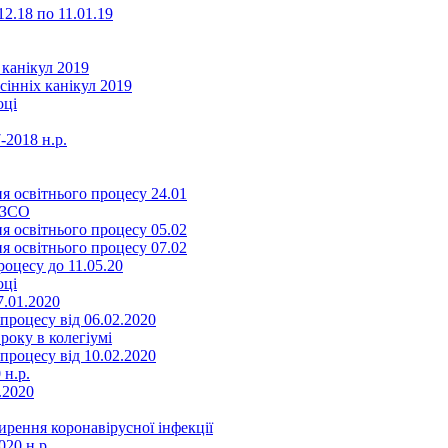
2.18 по 11.01.19
 канікул 2019
сінніх канікул 2019
оці
-2018 н.р.
я освітнього процесу 24.01
ЗЗСО
я освітнього процесу 05.02
я освітнього процесу 07.02
оцесу до 11.05.20
оці
7.01.2020
роцесу від 06.02.2020
року в колегіумі
роцесу від 10.02.2020
 н.р.
.2020
ення коронавірусної інфекції
20 н.р.