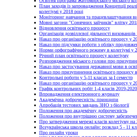
Освітня програма Житомирського міського ко
План заходів із запровадження Концепції реал
колегіумі у 2018 році
Моніторинг навчання та працевлаштування вип
Мовні загони "Сонячних зайчиків" влітку 201
Відновлення освітнього процессу
Організація дозвіллєвої діяльності вихованці
Наказ про організацію освітнього процесу у 2
Наказ про підсумки роботи з обліку продовжен
Норми орфографічного режиму в колегіумі у 2
Річний план освітнього процесу колегіуму
Розпорядження міського голови про призупин
Наказ про застосування державної мови в ос
Наказ про призупинення освітнього процесу в
Контрольні роботи у 5-11 класах за І семестр
Наказ про організацію освітнього процесу у 20
Графік контрольних робіт 1-4 класів 2019-2020
Впровадження електронного журналу
Академічна доброчесність: принципи
Апробація тестових завдань ЗНО з біології
Положення про академічну доброчесність
Положення про внутрішню систему забезпечен
Про затвердження мережі класів колегіуму на 
Всеукраїнська школа онлайн: розклад 5 - 11 кл
Про онлайн уроки