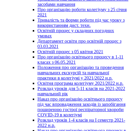
засобами навчання
Про організацію роботи колегіуму з 25 січня
2021
Тривалість та форми роботи під час уроку з
використанням дист. техн.
Освітній процес у складних погодних
умовах
Департамент освіти про освітній процес з
03.03.2021
Освітній процес з 05 квітня 2021
Про організацію освітнього процесу в 1-11
класах з 06.05.2021
Положення про організацію та проведення
навчальних екскурсій та навчальної
практики в колегіумі у 2021/2022 н.р.
Освітня програма колегіуму 2021/2022 н.р.
Розклад уроків для 5-11 класів на 2021-2022
навчальний рік
Наказ про організацію освітнього процесу
під час впровадження заходів із запобігання
поширенню гострої респіраторної хвороби
COVID-19 в колегіумі
Розклад уроків 1-4 класів на І семестр 2021-
2022 н.р.
Наказ про організацію освітнього процесу в