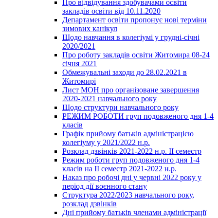
Про відвідування здобувачами освіти
закладів освіти від 10.11.2020
Департамент освіти пропонує нові терміни
зимових канікул
Щодо навчання в колегіумі у грудні-січні
2020/2021
Про роботу закладів освіти Житомира 08-24
січня 2021
Обмежувальні заходи до 28.02.2021 в
Житомирі
Лист МОН про організоване завершення
2020-2021 навчального року
Щодо структури навчального року
РЕЖИМ РОБОТИ груп подовженого дня 1-4
класів
Графік прийому батьків адміністрацією
колегіуму у 2021/2022 н.р.
Розклад дзвінків 2021-2022 н.р. ІІ семестр
Режим роботи груп подовженого дня 1-4
класів на ІІ семестр 2021-2022 н.р.
Наказ про робочі дні у червні 2022 року у
період дії воєнного стану
Структура 2022/2023 навчального року,
розклад дзвінків
Дні прийому батьків членами адміністрації