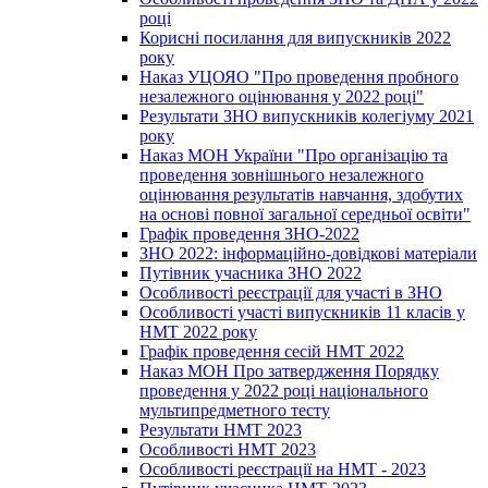
році
Корисні посилання для випускників 2022
року
Наказ УЦОЯО "Про проведення пробного
незалежного оцінювання у 2022 році"
Результати ЗНО випускників колегіуму 2021
року
Наказ МОН України "Про організацію та
проведення зовнішнього незалежного
оцінювання результатів навчання, здобутих
на основі повної загальної середньої освіти"
Графік проведення ЗНО-2022
ЗНО 2022: інформаційно-довідкові матеріали
Путівник учасника ЗНО 2022
Особливості реєстрації для участі в ЗНО
Особливості участі випускників 11 класів у
НМТ 2022 року
Графік проведення сесій НМТ 2022
Наказ МОН Про затвердження Порядку
проведення у 2022 році національного
мультипредметного тесту
Результати НМТ 2023
Особливості НМТ 2023
Особливості реєстрації на НМТ - 2023