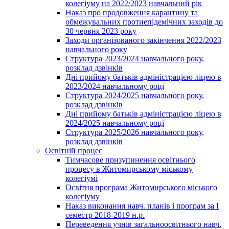
колегіуму на 2022/2023 навчальний рік
Наказ про продовження карантину та
обмежувальних протиепідемічних заходів до
30 червня 2023 року
Заходи організованого закінчення 2022/2023
навчального року
Структура 2023/2024 навчального року,
розклад дзвінків
Дні прийому батьків адміністрацією ліцею в
2023/2024 навчальному році
Структура 2024/2025 навчального року,
розклад дзвінків
Дні прийому батьків адміністрацією ліцею в
2024/2025 навчальному році
Структура 2025/2026 навчального року,
розклад дзвінків
Освітній процес
Тимчасове призупинення освітнього
процесу в Житомирському міському
колегіумі
Освітня програма Житомирського міського
колегіуму
Наказ виконання навч. планів і програм за І
семестр 2018-2019 н.р.
Переведення учнів загальноосвітнього навч.