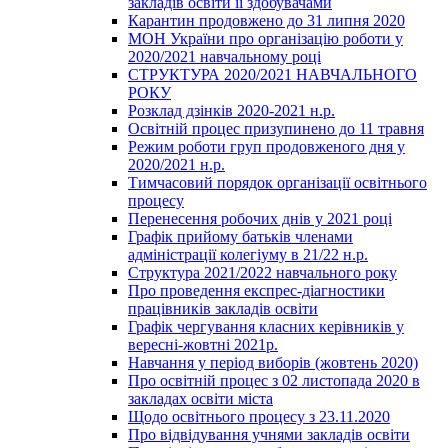
закладів освіти її здобувачами
Карантин продовжено до 31 липня 2020
МОН України про організацію роботи у
2020/2021 навчальному році
СТРУКТУРА 2020/2021 НАВЧАЛЬНОГО
РОКУ
Розклад дзінків 2020-2021 н.р.
Освітній процес призупинено до 11 травня
Режим роботи груп продовженого дня у
2020/2021 н.р.
Тимчасовий порядок організації освітнього
процесу
Перенесення робочих днів у 2021 році
Графік прийому батьків членами
адміністрації колегіуму в 21/22 н.р.
Структура 2021/2022 навчального року
Про проведення експрес-діагностики
працівників закладів освіти
Графік чергування класних керівників у
вересні-жовтні 2021р.
Навчання у період виборів (жовтень 2020)
Про освітній процес з 02 листопада 2020 в
закладах освіти міста
Щодо освітнього процесу з 23.11.2020
Про відвідування учнями закладів освіти