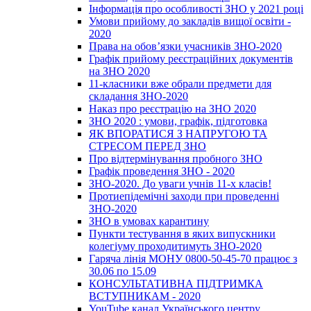
Інформація про особливості ЗНО у 2021 році
Умови прийому до закладів вищої освіти -
2020
Права на обов’язки учасників ЗНО-2020
Графік прийому реєстраційних документів
на ЗНО 2020
11-класники вже обрали предмети для
складання ЗНО-2020
Наказ про реєстрацію на ЗНО 2020
ЗНО 2020 : умови, графік, підготовка
ЯК ВПОРАТИСЯ З НАПРУГОЮ ТА
СТРЕСОМ ПЕРЕД ЗНО
Про відтермінування пробного ЗНО
Графік проведення ЗНО - 2020
ЗНО-2020. До уваги учнів 11-х класів!
Протиепідемічні заходи при проведенні
ЗНО-2020
ЗНО в умовах карантину
Пункти тестування в яких випускники
колегіуму проходитимуть ЗНО-2020
Гаряча лінія МОНУ 0800-50-45-70 працює з
30.06 по 15.09
КОНСУЛЬТАТИВНА ПІДТРИМКА
ВСТУПНИКАМ - 2020
YouTube канал Українського центру