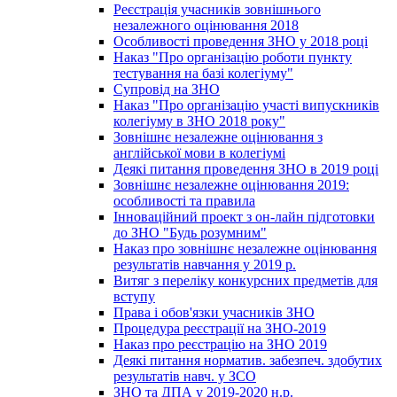
Реєстрація учасників зовнішнього
незалежного оцінювання 2018
Особливості проведення ЗНО у 2018 році
Наказ "Про організацію роботи пункту
тестування на базі колегіуму"
Супровід на ЗНО
Наказ "Про організацію участі випускників
колегіуму в ЗНО 2018 року"
Зовнішнє незалежне оцінювання з
англійської мови в колегіумі
Деякі питання проведення ЗНО в 2019 році
Зовнішнє незалежне оцінювання 2019:
особливості та правила
Інноваційний проект з он-лайн підготовки
до ЗНО "Будь розумним"
Наказ про зовнішнє незалежне оцінювання
результатів навчання у 2019 р.
Витяг з переліку конкурсних предметів для
вступу
Права і обов'язки учасників ЗНО
Процедура реєстрації на ЗНО-2019
Наказ про реєстрацію на ЗНО 2019
Деякі питання норматив. забезпеч. здобутих
результатів навч. у ЗСО
ЗНО та ДПА у 2019-2020 н.р.