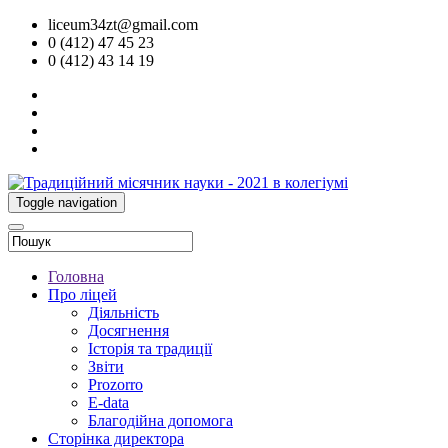
liceum34zt@gmail.com
0 (412) 47 45 23
0 (412) 43 14 19
Toggle navigation
Головна
Про ліцей
Діяльність
Досягнення
Історія та традиції
Звіти
Prozorro
E-data
Благодійна допомога
Сторінка директора