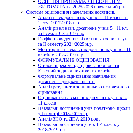
ОСВІТНЯ ПРОГРАМА ЛІЦЕЮ № 34 М.
ЖИТОМИРА на 2025/2026 навчальний рік
Система оцінювання навчальних досягнень
Аналіз навч. досягнень учнів 5 - 11 класів за
1 сем. 2017-2018 н.р.
Аналіз рівня навч. досягнень учнів 5 - 11 кл.
за І сем. 2018-2019 н.р.
Графік проведення зрізів знань з основ наук
за ІІ семестр 2024/2025 н.р.
Моніторинг навчальних досягнень учнів 5-11
класів у 2018-2019 н.р.
ФОРМУВАЛЬНЕ ОЦІНЮВАННЯ
Оновлені рекомендації, як заповнювати
Класний журнал початкових класів
Формувальне оцінювання навчальних
досягнень здобувачів освіти
Аналіз результатів зовнішнього незалежного
оцінювання
Оцінювання навчальних досягнень учнів 5-
11 класів
Навчальні досягнення унів початкової щколи
у І семетрі 2018-2019н.р.
Аналіз ЗНО та ДПА 2019 року
Навчальні досягнення учнів 1-4 класів у
2018-2019н.р.