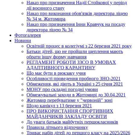
Наказ про призначення Надії Стойкової у період
дії воєнного стану
Наказ про виконання обов'язків директора ліцею
№ 34 м. Житомира
Наказ про призначення Інни Кравчук на посаду
директора ліцею № 34
Фотогалерея
Новини
Освітній процес в колегіумі з 22 березня 2021 року
Батьки дітей, що не пройшли щеплення мають
обрати іншу форму навчання
РЕГЛАМЕНТ РОБОТИ ЗЗСО В УМОВАХ
АДАПТИВНОГО КАРАНТИНУ
Що має бути в рюкзаку учня
Особливості проведення пробного ЗНО-2021
Обмеження, які діють в Україні з 25 січня 2021
МОНУ про складні погодні умови
Обмежувальні заходи в Житомирі до 30.04.2021
Житомир перебуватиме у "червоній" зоні
Щодо канікул з 13 березня 2021
ПРО ВИКОРИСТАННЯ СПОРТИВНИХ
МАЙДАНЧИКІВ ЗАКЛАДУ ОСВІТИ
До уваги батьків майбутніх першокласників
Правила літнього відпочинку
Триває набір дітей до першого класу на 2025/2026