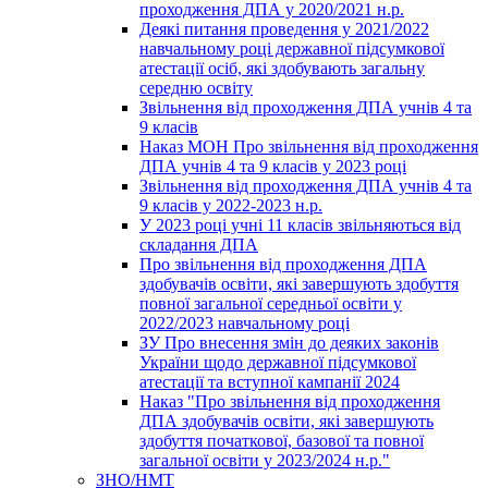
проходження ДПА у 2020/2021 н.р.
Деякі питання проведення у 2021/2022
навчальному році державної підсумкової
атестації осіб, які здобувають загальну
середню освіту
Звільнення від проходження ДПА учнів 4 та
9 класів
Наказ МОН Про звільнення від проходження
ДПА учнів 4 та 9 класів у 2023 році
Звільнення від проходження ДПА учнів 4 та
9 класів у 2022-2023 н.р.
У 2023 році учні 11 класів звільняються від
складання ДПА
Про звільнення від проходження ДПА
здобувачів освіти, які завершують здобуття
повної загальної середньої освіти у
2022/2023 навчальному році
ЗУ Про внесення змін до деяких законів
України щодо державної підсумкової
атестації та вступної кампанії 2024
Наказ "Про звільнення від проходження
ДПА здобувачів освіти, які завершують
здобуття початкової, базової та повної
загальної освіти у 2023/2024 н.р."
ЗНО/НМТ