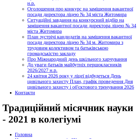
н.р.
Оголошення про конкурс на заміщення вакантної
посади директора ліцею № 34 міста Житомира
Ситуаційні завдання на конкурсний відбір на
заміщення вакантної посади директора ліцею № 34
міста Житомира
План зустрічі кандидатів на заміщення вакантної
посади директора ліцею № 34 м. Житомира з
трудовим колективом та батьківською
громадськістю закладу
Про Міжнародний день шкільного харчування
До уваги батьків майбутніх першокласників
2026/2027 н.р.
24 квітня 2026 року у ліцеї відбудеться День
цивільного захисту План, графік проведення Дня
цивільного захисту і об'єктового тренування 2026
Контакти
Традиційний місячник науки
- 2021 в колегіумі
Головна