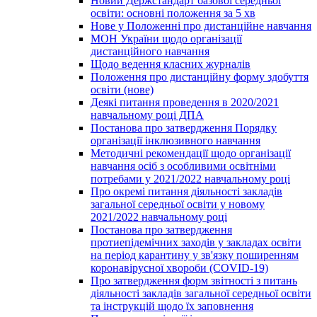
Новий Держстандарт базової середньої
освіти: основні положення за 5 хв
Нове у Положенні про дистанційне навчання
МОН України щодо організації
дистанційного навчання
Щодо ведення класних журналів
Положення про дистанційну форму здобуття
освіти (нове)
Деякі питання проведення в 2020/2021
навчальному році ДПА
Постанова про затвердження Порядку
організації інклюзивного навчання
Методичні рекомендації щодо організації
навчання осіб з особливими освітніми
потребами у 2021/2022 навчальному році
Про окремі питання діяльності закладів
загальної середньої освіти у новому
2021/2022 навчальному році
Постанова про затвердження
протиепідемічних заходів у закладах освіти
на період карантину у зв'язку поширенням
коронавірусної хвороби (COVID-19)
Про затвердження форм звітності з питань
діяльності закладів загальної середньої освіти
та інструкцій щодо їх заповнення