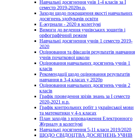
Навчальні досягнення унів 1-4 класів за І
семестр 2019-2020н.р.
Заходи щодо покращення якості навчальних
досягнень здобувачів освіти
Е-журнали - 2020 в колегіумі
Вимоги до ведення учнівських зошитів і
орфографічний режим
Навчальні досягнення учнів 1 семестр 2019-
2020
Оцінювання та фіксація результатів навчання
учнів початкової школи
Оцінювання навчальних досягнень учнів 1
класів
Рекомендації щодо оцінювання результатів
навчання в 3-4 класах у 2020р
Оцінювання навчальних досягнень учнів 2
класів
Графік проведення зрізів знань за І семестр
2020-2021 н.р.
Графік контрольних робіт з української мови
та математики у 4-х класах
План заходів з впровадження Електронного
Журналу в колегіумі
Навчальні досягнення 5-11 класи 2019/2020
ЩОДО СВІДОЦТВА ДОСЯГНЕНЬ УЧНІВ