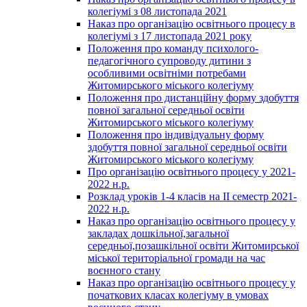
колегіумі з 08 листопада 2021
Наказ про організацію освітнього процесу в
колегіумі з 17 листопада 2021 року
Положення про команду психолого-
педагогічного супроводу дитини з
особливими освітніми потребами
Житомирського міського колегіуму
Положення про дистанційну форму здобуття
повної загальної середньої освіти
Житомирського міського колегіуму
Положення про індивідуальну форму
здобуття повної загальної середньої освіти
Житомирського міського колегіуму
Про організацію освітнього процесу у 2021-
2022 н.р.
Розклад уроків 1-4 класів на ІІ семестр 2021-
2022 н.р.
Наказ про організацію освітнього процесу у
закладах дошкільної,загальної
середньої,позашкільної освіти Житомирської
міської територіальної громади на час
воєнного стану
Наказ про організацію освітнього процесу у
початкових класах колегіуму в умовах