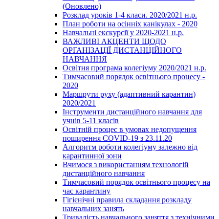
(Оновлено)
Розклад уроків 1-4 класи. 2020/2021 н.р.
План роботи на осінніх канікулах - 2020
Навчальні екскурсії у 2020-2021 н.р.
ВАЖЛИВІ АКЦЕНТИ ЩОДО
ОРГАНІЗАЦІЇ ДИСТАНЦІЙНОГО
НАВЧАННЯ
Освітня програма колегіуму 2020/2021 н.р.
Тимчасовий порядок освітнього процесу -
2020
Маршрути руху (адаптивний карантин)
2020/2021
Інструменти дистанційного навчання для
учнів 5-11 класів
Освітній процес в умовах недопущення
поширення COVID-19 з 23.11.20
Алгоритм роботи колегіуму залежно від
карантинної зони
Вчимося з використанням технологій
дистанційного навчання
Тимчасовий порядок освітнього процесу на
час карантину
Гігієнічні правила складання розкладу
навчальних занять
Тривалість навчального заняття з технічними