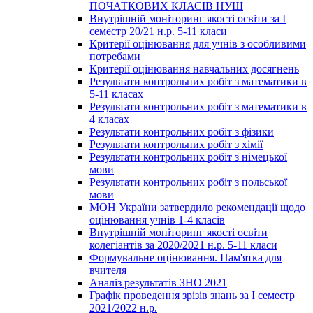
ПОЧАТКОВИХ КЛАСІВ НУШ
Внутрішній моніторинг якості освіти за І
семестр 20/21 н.р. 5-11 класи
Критерії оцінювання для учнів з особливими
потребами
Критерії оцінювання навчальних досягнень
Результати контрольних робіт з математики в
5-11 класах
Результати контрольних робіт з математики в
4 класах
Результати контрольних робіт з фізики
Результати контрольних робіт з хімії
Результати контрольних робіт з німецької
мови
Результати контрольних робіт з польської
мови
МОН України затвердило рекомендації щодо
оцінювання учнів 1-4 класів
Внутрішній моніторинг якості освіти
колегіантів за 2020/2021 н.р. 5-11 класи
Формувальне оцінювання. Пам'ятка для
вчителя
Аналіз результатів ЗНО 2021
Графік проведення зрізів знань за І семестр
2021/2022 н.р.