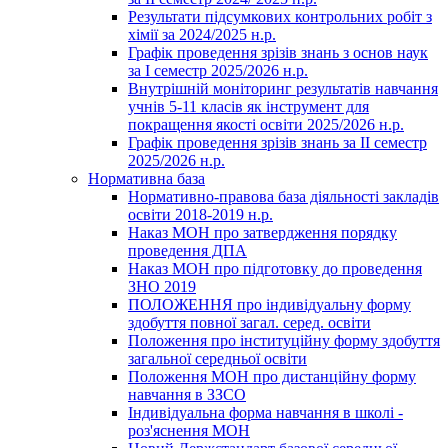
Результати підсумкових контрольних робіт з
хімії за 2024/2025 н.р.
Графік проведення зрізів знань з основ наук
за І семестр 2025/2026 н.р.
Внутрішній моніторинг результатів навчання
учнів 5-11 класів як інструмент для
покращення якості освіти 2025/2026 н.р.
Графік проведення зрізів знань за ІІ семестр
2025/2026 н.р.
Нормативна база
Нормативно-правова база діяльності закладів
освіти 2018-2019 н.р.
Наказ МОН про затвердження порядку
проведення ДПА
Наказ МОН про підготовку до проведення
ЗНО 2019
ПОЛОЖЕННЯ про індивідуальну форму
здобуття повної загал. серед. освіти
Положення про інституційну форму здобуття
загальної середньої освіти
Положення МОН про дистанційну форму
навчання в ЗЗСО
Індивідуальна форма навчання в школі -
роз'яснення МОН