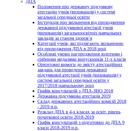
ДПА
Положення про державну підсумкову
атестацію учнів (вихованців) у системі
загальної середньої освіти
Інструкція про звільнення від проходження
державної підсумкової атестації учнів
(вихованців) загальноосвітніх навчальних
закладів за станом здоров’я
Категорії учнів, які підлягають звільненню
від проходження ДПА в 2018 році
Особливі умови нагородження золотими і
срібними медалями випускників 11-х класів
Орієнтовні вимоги до змісту атестаційних
завдань для проведення державної
підсумкової атестації учнів (вихованців) у
системі загальної середньої освіти у
2017/2018 навчальному році
Графік консультацій з ДПА-ЗНО 2018
Державна підсумкова атестація 2019
Склад державних атестаційних комісій 2018
- 2019 н.р.
Розклад ДПА в 4-х класах за освіт. рівень
початкової освіти 2018-2019
Графік консультацій з підготовки до ДПА 9
класи 2018-2019 н.р.