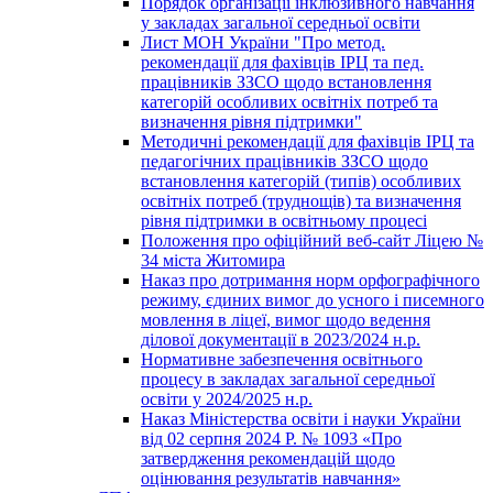
Порядок організації інклюзивного навчання
у закладах загальної середньої освіти
Лист МОН України "Про метод.
рекомендації для фахівців ІРЦ та пед.
працівників ЗЗСО щодо встановлення
категорій особливих освітніх потреб та
визначення рівня підтримки"
Методичні рекомендації для фахівців ІРЦ та
педагогічних працівників ЗЗСО щодо
встановлення категорій (типів) особливих
освітніх потреб (труднощів) та визначення
рівня підтримки в освітньому процесі
Положення про офіційний веб-сайт Ліцею №
34 міста Житомира
Наказ про дотримання норм орфографічного
режиму, єдиних вимог до усного і писемного
мовлення в ліцеї, вимог щодо ведення
ділової документації в 2023/2024 н.р.
Нормативне забезпечення освітнього
процесу в закладах загальної середньої
освіти у 2024/2025 н.р.
Наказ Міністерства освіти і науки України
від 02 серпня 2024 Р. № 1093 «Про
затвердження рекомендацій щодо
оцінювання результатів навчання»