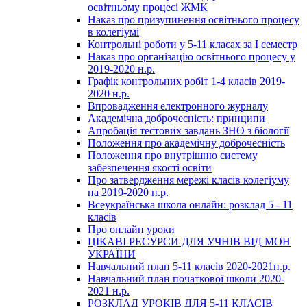
освітньому процесі ЖМК
Наказ про призупинення освітнього процесу
в колегіумі
Контрольні роботи у 5-11 класах за І семестр
Наказ про організацію освітнього процесу у
2019-2020 н.р.
Графік контрольних робіт 1-4 класів 2019-
2020 н.р.
Впровадження електронного журналу
Академічна доброчесність: принципи
Апробація тестових завдань ЗНО з біології
Положення про академічну доброчесність
Положення про внутрішню систему
забезпечення якості освіти
Про затвердження мережі класів колегіуму
на 2019-2020 н.р.
Всеукраїнська школа онлайн: розклад 5 - 11
класів
Про онлайн уроки
ЦІКАВІ РЕСУРСИ ДЛЯ УЧНІВ ВІД МОН
УКРАЇНИ
Навчальний план 5-11 класів 2020-2021н.р.
Навчальний план початкової школи 2020-
2021 н.р.
РОЗКЛАД УРОКІВ ДЛЯ 5-11 КЛАСІВ