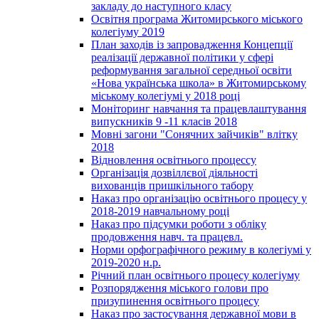
закладу до наступного класу
Освітня програма Житомирського міського
колегіуму 2019
План заходів із запровадження Концепції
реалізації державної політики у сфері
реформування загальної середньої освіти
«Нова українська школа» в Житомирському
міському колегіумі у 2018 році
Моніторинг навчання та працевлаштування
випускників 9 -11 класів 2018
Мовні загони "Сонячних зайчиків" влітку
2018
Відновлення освітнього процессу
Організація дозвіллєвої діяльності
вихованців пришкільного табору
Наказ про організацію освітнього процесу у
2018-2019 навчальному році
Наказ про підсумки роботи з обліку
продовження навч. та працевл.
Норми орфографічного режиму в колегіумі у
2019-2020 н.р.
Річний план освітнього процесу колегіуму
Розпорядження міського голови про
призупинення освітнього процесу
Наказ про застосування державної мови в