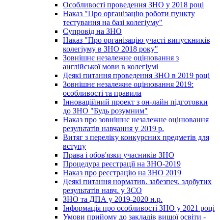
Особливості проведення ЗНО у 2018 році
Наказ "Про організацію роботи пункту
тестування на базі колегіуму"
Супровід на ЗНО
Наказ "Про організацію участі випускників
колегіуму в ЗНО 2018 року"
Зовнішнє незалежне оцінювання з
англійської мови в колегіумі
Деякі питання проведення ЗНО в 2019 році
Зовнішнє незалежне оцінювання 2019:
особливості та правила
Інноваційний проект з он-лайн підготовки
до ЗНО "Будь розумним"
Наказ про зовнішнє незалежне оцінювання
результатів навчання у 2019 р.
Витяг з переліку конкурсних предметів для
вступу
Права і обов'язки учасників ЗНО
Процедура реєстрації на ЗНО-2019
Наказ про реєстрацію на ЗНО 2019
Деякі питання норматив. забезпеч. здобутих
результатів навч. у ЗСО
ЗНО та ДПА у 2019-2020 н.р.
Інформація про особливості ЗНО у 2021 році
Умови прийому до закладів вищої освіти -