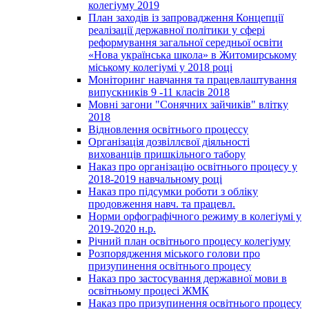
колегіуму 2019
План заходів із запровадження Концепції
реалізації державної політики у сфері
реформування загальної середньої освіти
«Нова українська школа» в Житомирському
міському колегіумі у 2018 році
Моніторинг навчання та працевлаштування
випускників 9 -11 класів 2018
Мовні загони "Сонячних зайчиків" влітку
2018
Відновлення освітнього процессу
Організація дозвіллєвої діяльності
вихованців пришкільного табору
Наказ про організацію освітнього процесу у
2018-2019 навчальному році
Наказ про підсумки роботи з обліку
продовження навч. та працевл.
Норми орфографічного режиму в колегіумі у
2019-2020 н.р.
Річний план освітнього процесу колегіуму
Розпорядження міського голови про
призупинення освітнього процесу
Наказ про застосування державної мови в
освітньому процесі ЖМК
Наказ про призупинення освітнього процесу