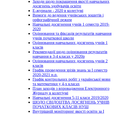
Заходи щодо покращення якості навчальних
досягнень здобувачів освіти
Е-журнали - 2020 в колегіумі
Вимоги до ведення учнівських зошитів і
орфографічний режим
Навчальні досягнення учнів 1 семестр 2019-
2020
Оцінювання та фіксація результатів навчання
учнів початкової школи
Оцінювання навчальних досягнень учнів 1
класів
Рекомендації щодо оцінювання результатів
навчання в 3-4 класах у 2020р
Оцінювання навчальних досягнень учнів 2
класів
Графік проведення зрізів знань за І семестр
2020-2021 н.р.
Графік контрольних робіт з української мови
та математики у 4-х класах
План заходів з впровадження Електронного
Журналу в колегіумі
Навчальні досягнення 5-11 класи 2019/2020
ЩОДО СВІДОЦТВА ДОСЯГНЕНЬ УЧНІВ
ПОЧАТКОВИХ КЛАСІВ НУШ
Внутрішній моніторинг якості освіти за І