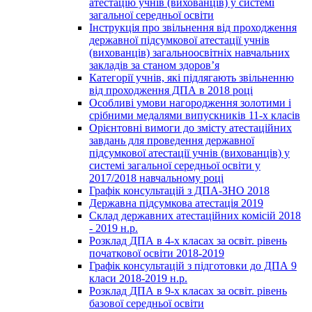
атестацію учнів (вихованців) у системі
загальної середньої освіти
Інструкція про звільнення від проходження
державної підсумкової атестації учнів
(вихованців) загальноосвітніх навчальних
закладів за станом здоров’я
Категорії учнів, які підлягають звільненню
від проходження ДПА в 2018 році
Особливі умови нагородження золотими і
срібними медалями випускників 11-х класів
Орієнтовні вимоги до змісту атестаційних
завдань для проведення державної
підсумкової атестації учнів (вихованців) у
системі загальної середньої освіти у
2017/2018 навчальному році
Графік консультацій з ДПА-ЗНО 2018
Державна підсумкова атестація 2019
Склад державних атестаційних комісій 2018
- 2019 н.р.
Розклад ДПА в 4-х класах за освіт. рівень
початкової освіти 2018-2019
Графік консультацій з підготовки до ДПА 9
класи 2018-2019 н.р.
Розклад ДПА в 9-х класах за освіт. рівень
базової середньої освіти