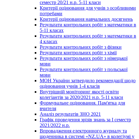
семестр 20/21 н.р. 5-11 класи
Критерії оцінювання для учнів з особливими
потребами
Критерії оцінювання навчальних досягнень
Результати контрольних робіт з математики в
5-11 класах
Результати контрольних робіт з математики в
4 класах
Результати контрольних робіт з фізики
Результати контрольних робіт з хімії
Результати контрольних робіт з німецької
мови
Результати контрольних робіт з польської
мови
МОН України затвердило рекомендації щодо
оцінювання учнів 1-4 класів
Внутрішній моніторинг якості освіти
колегіантів за 2020/2021 н.р. 5-11 класи
Формувальне оцінювання. Пам'ятка для
вчителя
Аналіз результатів ЗНО 2021
Графік проведення зрізів знань за І семестр
2021/2022 н.р.
Впровадження електронного журналу та
щоденника в системі «NZ.UA» в колегіумі у