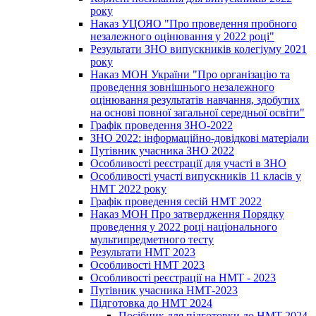
року
Наказ УЦОЯО "Про проведення пробного
незалежного оцінювання у 2022 році"
Результати ЗНО випускників колегіуму 2021
року
Наказ МОН України "Про організацію та
проведення зовнішнього незалежного
оцінювання результатів навчання, здобутих
на основі повної загальної середньої освіти"
Графік проведення ЗНО-2022
ЗНО 2022: інформаційно-довідкові матеріали
Путівник учасника ЗНО 2022
Особливості реєстрації для участі в ЗНО
Особливості участі випускників 11 класів у
НМТ 2022 року
Графік проведення сесій НМТ 2022
Наказ МОН Про затвердження Порядку
проведення у 2022 році національного
мультипредметного тесту
Результати НМТ 2023
Особливості НМТ 2023
Особливості реєстрації на НМТ - 2023
Путівник учасника НМТ-2023
Підготовка до НМТ 2024
Посібник для підготовки до НМТ 2024