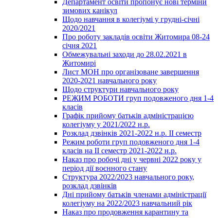
Департамент освіти пропонує нові терміни
зимових канікул
Щодо навчання в колегіумі у грудні-січні
2020/2021
Про роботу закладів освіти Житомира 08-24
січня 2021
Обмежувальні заходи до 28.02.2021 в
Житомирі
Лист МОН про організоване завершення
2020-2021 навчального року
Щодо структури навчального року
РЕЖИМ РОБОТИ груп подовженого дня 1-4
класів
Графік прийому батьків адміністрацією
колегіуму у 2021/2022 н.р.
Розклад дзвінків 2021-2022 н.р. ІІ семестр
Режим роботи груп подовженого дня 1-4
класів на ІІ семестр 2021-2022 н.р.
Наказ про робочі дні у червні 2022 року у
період дії воєнного стану
Структура 2022/2023 навчального року,
розклад дзвінків
Дні прийому батьків членами адміністрації
колегіуму на 2022/2023 навчальний рік
Наказ про продовження карантину та