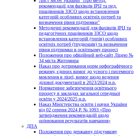
Лист МОН України "Про метод.
рекомендації для фахівців ІРЦ та пед.
працівників ЗЗСО щодо встановлення
категорій особливих освітніх потреб та
визначення рівня підтримки"
Методичні рекомендації для фахівців ІРЦ та
педагогічних працівників ЗЗСО щодо
встановлення категорій (типів) особливих
освітніх потреб (труднощів) та визначення
рівня підтримки в освітньому процесі
Положення про офіційний веб-сайт Ліцею №
34 міста Житомира
Наказ про дотримання норм орфографічного
режиму, єдиних вимог до усного і писемного
мовлення в ліцеї, вимог щодо ведення
ділової документації в 2023/2024 н.р.
Нормативне забезпечення освітнього
процесу в закладах загальної середньої
освіти у 2024/2025 н.р.
Наказ Міністерства освіти і науки України
від 02 серпня 2024 Р. № 1093 «Про
затвердження рекомендацій щодо
оцінювання результатів навчання»
ДПА
Положення про державну підсумкову