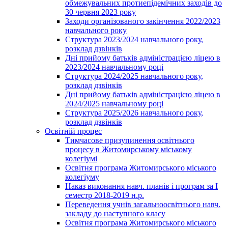
обмежувальних протиепідемічних заходів до
30 червня 2023 року
Заходи організованого закінчення 2022/2023
навчального року
Структура 2023/2024 навчального року,
розклад дзвінків
Дні прийому батьків адміністрацією ліцею в
2023/2024 навчальному році
Структура 2024/2025 навчального року,
розклад дзвінків
Дні прийому батьків адміністрацією ліцею в
2024/2025 навчальному році
Структура 2025/2026 навчального року,
розклад дзвінків
Освітній процес
Тимчасове призупинення освітнього
процесу в Житомирському міському
колегіумі
Освітня програма Житомирського міського
колегіуму
Наказ виконання навч. планів і програм за І
семестр 2018-2019 н.р.
Переведення учнів загальноосвітнього навч.
закладу до наступного класу
Освітня програма Житомирського міського