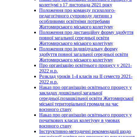
колегіумі з 17 листопада 2021 року
Положення про команду психолого-
педагогічного супроводу дитини з
особливими освітніми потребами
Житомирського міського колегіуму
Положення про дистанційну форму здобуття
повної загальної середньої освіти
Житомирського міського колегіуму
Положення про індивідуальну форму
здобуття повної загальної середньої освіти
Житомирського міського колегіуму
Про організацію освітнього процесу у 2021-
2022 н.р.
Розклад уроків 1-4 класів на ІІ семестр 2021-
2022 н.р.
Наказ про організацію освітнього процесу у
закладах дошкільної,загальної
середньої,позашкільної освіти Житомирської
міської територіальної громади на час
воєнного стану
Наказ про організацію освітнього процесу у
початкових класах колегіуму в умовах
воєнного стану
Інструктивно-методичні рекомендації щодо
організації освітнього процесу та викладання