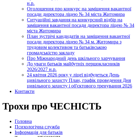
н.р.
Оголошення про конкурс на заміщення вакантної
посади директора ліцею № 34 міста Житомира
Ситуаційні завдання на конкурсний відбір на
заміщення вакантної посади директора ліцею № 34
міста Житомира
План зустрічі кандидатів на заміщення вакантної
посади директора ліцею № 34 м. Житомира з
трудовим колективом та батьківською
громадськістю закладу
Про Міжнародний день шкільного харчування
До уваги батьків майбутніх першокласників
2026/2027 н.р.
24 квітня 2026 року у ліцеї відбудеться День
цивільного захисту План, графік проведення Дня
цивільного захисту і об'єктового тренування 2026
Контакти
Трохи про ЧЕСНІСТЬ
Головна
Психологічна служба
Інформація для батьків