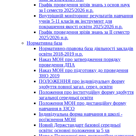
Графік проведення зрізів знань з основ наук
за І семестр 2025/2026 н.р.
Внутрішній моніторинг результатів навчання
учнів 5-11 класів як інструмент для
покращення якості освіти 2025/2026 н.р.
Графік проведення зрізів знань за ІІ семестр
2025/2026 н.р.
Нормативна база
Нормативно-правова база діяльності закладів
освіти 2018-2019 н.р.
Наказ МОН про затвердження порядку
проведення ДПА
Наказ МОН про підготовку до проведення
ЗНО 2019
ПОЛОЖЕННЯ про індивідуальну форму
здобуття повної загал. серед. освіти
Положення про інституційну форму здобуття
загальної середньої освіти
Положення МОН про дистанційну форму
навчання в ЗЗСО
Індивідуальна форма навчання в школі -
роз'яснення МОН
Новий Держстандарт базової середньої
освіти: основні положення за 5 хв
Нове у Положенні про дистанційне навчання