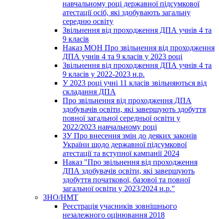
навчальному році державної підсумкової
атестації осіб, які здобувають загальну
середню освіту
Звільнення від проходження ДПА учнів 4 та
9 класів
Наказ МОН Про звільнення від проходження
ДПА учнів 4 та 9 класів у 2023 році
Звільнення від проходження ДПА учнів 4 та
9 класів у 2022-2023 н.р.
У 2023 році учні 11 класів звільняються від
складання ДПА
Про звільнення від проходження ДПА
здобувачів освіти, які завершують здобуття
повної загальної середньої освіти у
2022/2023 навчальному році
ЗУ Про внесення змін до деяких законів
України щодо державної підсумкової
атестації та вступної кампанії 2024
Наказ "Про звільнення від проходження
ДПА здобувачів освіти, які завершують
здобуття початкової, базової та повної
загальної освіти у 2023/2024 н.р."
ЗНО/НМТ
Реєстрація учасників зовнішнього
незалежного оцінювання 2018