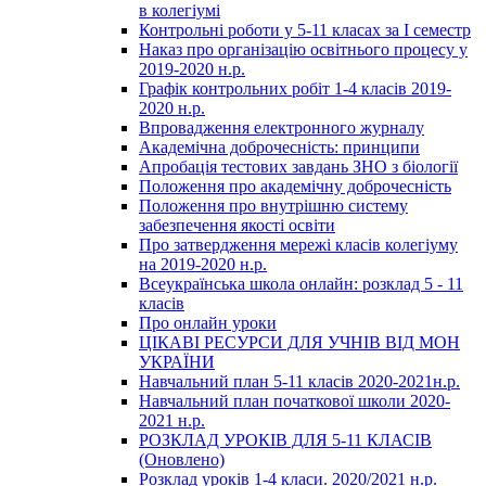
в колегіумі
Контрольні роботи у 5-11 класах за І семестр
Наказ про організацію освітнього процесу у
2019-2020 н.р.
Графік контрольних робіт 1-4 класів 2019-
2020 н.р.
Впровадження електронного журналу
Академічна доброчесність: принципи
Апробація тестових завдань ЗНО з біології
Положення про академічну доброчесність
Положення про внутрішню систему
забезпечення якості освіти
Про затвердження мережі класів колегіуму
на 2019-2020 н.р.
Всеукраїнська школа онлайн: розклад 5 - 11
класів
Про онлайн уроки
ЦІКАВІ РЕСУРСИ ДЛЯ УЧНІВ ВІД МОН
УКРАЇНИ
Навчальний план 5-11 класів 2020-2021н.р.
Навчальний план початкової школи 2020-
2021 н.р.
РОЗКЛАД УРОКІВ ДЛЯ 5-11 КЛАСІВ
(Оновлено)
Розклад уроків 1-4 класи. 2020/2021 н.р.