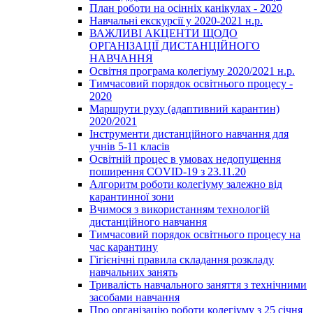
План роботи на осінніх канікулах - 2020
Навчальні екскурсії у 2020-2021 н.р.
ВАЖЛИВІ АКЦЕНТИ ЩОДО
ОРГАНІЗАЦІЇ ДИСТАНЦІЙНОГО
НАВЧАННЯ
Освітня програма колегіуму 2020/2021 н.р.
Тимчасовий порядок освітнього процесу -
2020
Маршрути руху (адаптивний карантин)
2020/2021
Інструменти дистанційного навчання для
учнів 5-11 класів
Освітній процес в умовах недопущення
поширення COVID-19 з 23.11.20
Алгоритм роботи колегіуму залежно від
карантинної зони
Вчимося з використанням технологій
дистанційного навчання
Тимчасовий порядок освітнього процесу на
час карантину
Гігієнічні правила складання розкладу
навчальних занять
Тривалість навчального заняття з технічними
засобами навчання
Про організацію роботи колегіуму з 25 січня