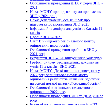
Особливості проведення ДПА у формі ЗНО -
2021
Наказ МОНУ про підготовку до проведення
ЗНО у 2021 році
Наказ департаменту освіти ЖМР про
підготовку до проведення ЗНО-2021
Інформаційна довідка для учнів та батьків 11
класів
Пробне ЗНО – 2021
Сайт Вінницького регіонального центру
оцінювання якості освіти
Особливості проведення пробного ЗНО у
2021 році
Результати ЗНО-2020 випускників колегіуму
Графік прийому реєстраційних документів
учнів 11-х класів - ЗНО 2021
Наказ МОНУ "Деякі питання проведення у
2022 році зовнішнього незалежного
оцінювання результатів навчання, здобутих
на основі повної загальної середньої освіти"
Особливості зовнішнього незалежного
оцінювання 2022 року
Особливості проведення ЗНО та ДПА у 2022
році
Корисні посилання для випускників 2022