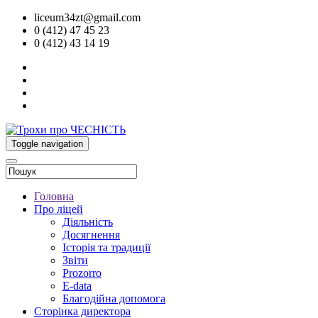
liceum34zt@gmail.com
0 (412) 47 45 23
0 (412) 43 14 19
Toggle navigation
Головна
Про ліцей
Діяльність
Досягнення
Історія та традиції
Звіти
Prozorro
E-data
Благодійна допомога
Сторінка директора