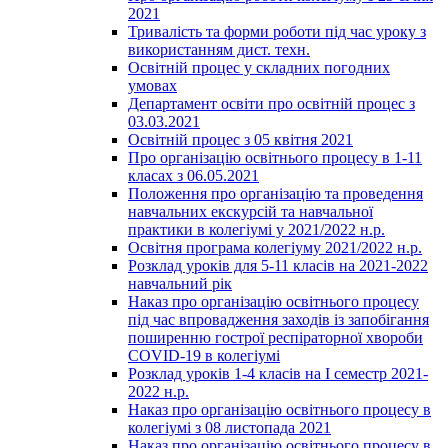
2021
Тривалість та форми роботи під час уроку з
використанням дист. техн.
Освітній процес у складних погодних
умовах
Департамент освіти про освітній процес з
03.03.2021
Освітній процес з 05 квітня 2021
Про організацію освітнього процесу в 1-11
класах з 06.05.2021
Положення про організацію та проведення
навчальних екскурсій та навчальної
практики в колегіумі у 2021/2022 н.р.
Освітня програма колегіуму 2021/2022 н.р.
Розклад уроків для 5-11 класів на 2021-2022
навчальний рік
Наказ про організацію освітнього процесу
під час впровадження заходів із запобігання
поширенню гострої респіраторної хвороби
COVID-19 в колегіумі
Розклад уроків 1-4 класів на І семестр 2021-
2022 н.р.
Наказ про організацію освітнього процесу в
колегіумі з 08 листопада 2021
Наказ про організацію освітнього процесу в