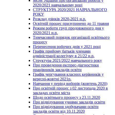
МОН України про організацію роботи у
2020/2021 навчальному році
СТРУКТУРА 2020/2021 НАВЧАЛЬНОГО
РОКУ
Розклад дзінків 2020-2021 н.р.
Освітній процес призупинено до 11 травня
Режим роботи груп продовженого дня у
2020/2021 н.р.
Тимчасовий порядок організації освітнього
процесу
Перенесення робочих днів у 2021 році
Графік прийому батьків членами
адміністрації колегіуму в 21/22 н.р.
Структура 2021/2022 навчального року
Про проведення експрес-діагностики
працівників закладів освіти
Графік чергування класних керівників у
вересні-жовтні 2021р.
Навчання у період виборів (жовтень 2020)
Про освітній процес з 02 листопада 2020 в
закладах освіти міста
Щодо освітнього процесу з 23.11.2020
Про відвідування учнями закладів освіти
Про відвідування здобувачами освіти
закладів освіти від 10.11.2020