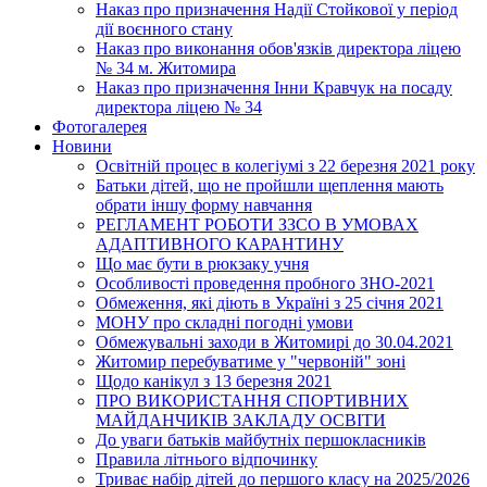
Наказ про призначення Надії Стойкової у період
дії воєнного стану
Наказ про виконання обов'язків директора ліцею
№ 34 м. Житомира
Наказ про призначення Інни Кравчук на посаду
директора ліцею № 34
Фотогалерея
Новини
Освітній процес в колегіумі з 22 березня 2021 року
Батьки дітей, що не пройшли щеплення мають
обрати іншу форму навчання
РЕГЛАМЕНТ РОБОТИ ЗЗСО В УМОВАХ
АДАПТИВНОГО КАРАНТИНУ
Що має бути в рюкзаку учня
Особливості проведення пробного ЗНО-2021
Обмеження, які діють в Україні з 25 січня 2021
МОНУ про складні погодні умови
Обмежувальні заходи в Житомирі до 30.04.2021
Житомир перебуватиме у "червоній" зоні
Щодо канікул з 13 березня 2021
ПРО ВИКОРИСТАННЯ СПОРТИВНИХ
МАЙДАНЧИКІВ ЗАКЛАДУ ОСВІТИ
До уваги батьків майбутніх першокласників
Правила літнього відпочинку
Триває набір дітей до першого класу на 2025/2026