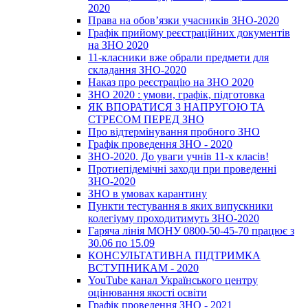
2020
Права на обов’язки учасників ЗНО-2020
Графік прийому реєстраційних документів
на ЗНО 2020
11-класники вже обрали предмети для
складання ЗНО-2020
Наказ про реєстрацію на ЗНО 2020
ЗНО 2020 : умови, графік, підготовка
ЯК ВПОРАТИСЯ З НАПРУГОЮ ТА
СТРЕСОМ ПЕРЕД ЗНО
Про відтермінування пробного ЗНО
Графік проведення ЗНО - 2020
ЗНО-2020. До уваги учнів 11-х класів!
Протиепідемічні заходи при проведенні
ЗНО-2020
ЗНО в умовах карантину
Пункти тестування в яких випускники
колегіуму проходитимуть ЗНО-2020
Гаряча лінія МОНУ 0800-50-45-70 працює з
30.06 по 15.09
КОНСУЛЬТАТИВНА ПІДТРИМКА
ВСТУПНИКАМ - 2020
YouTube канал Українського центру
оцінювання якості освіти
Графік проведення ЗНО - 2021