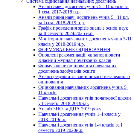
Система оцінювання навчальних досягнень
Аналіз навч. досягнень учнів 5 - 11 класів за
1 сем. 2017-2018 н.р.
Аналіз рівня навч. досягнень учнів 5 - 11 кл.
за І сем. 2018-2019 н.р.
Графік проведення зрізів знань з основ наук
за ІІ семестр 2024/2025 н.р.
Моніторинг навчальних досягнень учнів 5-11
класів у 2018-2019 н.р.
ФОРМУВАЛЬНЕ ОЦІНЮВАННЯ
Оновлені рекомендації, як заповнювати
Класний журнал початкових класів
Формувальне оцінювання навчальних
досягнень здобувачів освіти
Аналіз результатів зовнішнього незалежного
оцінювання
Оцінювання навчальних досягнень учнів 5-
11 класів
Навчальні досягнення унів початкової щколи
у І семетрі 2018-2019н.р.
Аналіз ЗНО та ДПА 2019 року
Навчальні досягнення учнів 1-4 класів у
2018-2019н.р.
Навчальні досягнення унів 1-4 класів за І
семестр 2019-2020н.р.