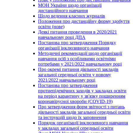
МОН України щодо організації
дистанційного навчання
Щодо ведення класних журналів
Положення про дистанційну форму здобуття
освіти (нове)
Деякі питання проведення в 2020/2021
навчальному році ДПА
Постанова про затвердження Порядку
організації інклюзивного навчання
Методичні рекомендації щодо організації
навчання осіб з особливими освітніми
потребами у 2021/2022 навчальному році
Про окремі питання діяльності закладів
загальної середньої освіти у новому
2021/2022 навчальному році
Постанова про затвердження
протиепідемічних заходів у закладах освіти
на період карантину у зв'язку поширенням
коронавірусної хвороби (COVID-19)
Про затвердження форм звітності з питань
діяльності закладів загальної середньої освіти
та інструкцій щодо їх заповнення
Порядок організації інклюзивного навчання
у закладах загальної середньої освіти