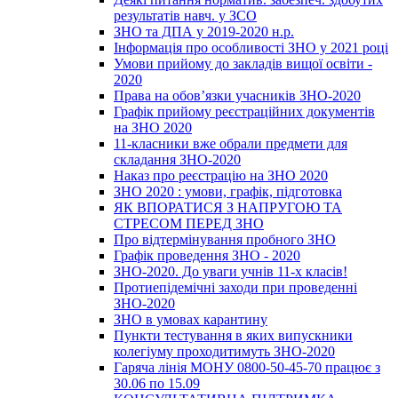
результатів навч. у ЗСО
ЗНО та ДПА у 2019-2020 н.р.
Інформація про особливості ЗНО у 2021 році
Умови прийому до закладів вищої освіти -
2020
Права на обов’язки учасників ЗНО-2020
Графік прийому реєстраційних документів
на ЗНО 2020
11-класники вже обрали предмети для
складання ЗНО-2020
Наказ про реєстрацію на ЗНО 2020
ЗНО 2020 : умови, графік, підготовка
ЯК ВПОРАТИСЯ З НАПРУГОЮ ТА
СТРЕСОМ ПЕРЕД ЗНО
Про відтермінування пробного ЗНО
Графік проведення ЗНО - 2020
ЗНО-2020. До уваги учнів 11-х класів!
Протиепідемічні заходи при проведенні
ЗНО-2020
ЗНО в умовах карантину
Пункти тестування в яких випускники
колегіуму проходитимуть ЗНО-2020
Гаряча лінія МОНУ 0800-50-45-70 працює з
30.06 по 15.09