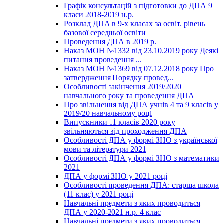
Графік консультацій з підготовки до ДПА 9
класи 2018-2019 н.р.
Розклад ДПА в 9-х класах за освіт. рівень
базової середньої освіти
Проведення ДПА в 2019 р.
Наказ МОН №1332 від 23.10.2019 року Деякі
питання проведення ...
Наказ МОН №1369 від 07.12.2018 року Про
затвердження Порядку провед...
Особливості закінчення 2019/2020
навчального року та проведення ДПА
Про звільнення від ДПА учнів 4 та 9 класів у
2019/20 навчальному році
Випускники 11 класів 2020 року
звільняються від проходження ДПА
Особливості ДПА у формі ЗНО з української
мови та літератури 2021
Особливості ДПА у формі ЗНО з математики
2021
ДПА у формі ЗНО у 2021 році
Особливості проведення ДПА: старша школа
(11 клас) у 2021 році
Навчальні предмети з яких проводиться
ДПА у 2020-2021 н.р. 4 клас
Навчальні предмети з яких проводиться