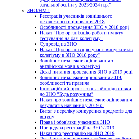
загальної освіти у 2023/2024 н.р."
ЗНО/НМТ
Реєстрація учасників зовнішнього
незалежного оцінювання 2018
Особливості проведення ЗНО у 2018 році
Наказ "Про організацію роботи пункту
тестування на базі колегіуму"
Супровід на ЗНО
Наказ "Про організацію участі випускників
колегіуму в ЗНО 2018 року"
Зовнішнє незалежне оцінювання з
англійської мови в колегіумі
Деякі питання проведення ЗНО в 2019 році
Зовнішнє незалежне оцінювання 2019:
особливості та правила
Інноваційний проект з он-лайн підготовки
до ЗНО "Будь розумним"
Наказ про зовнішнє незалежне оцінювання
результатів навчання у 2019 р.
Витяг з переліку конкурсних предметів для
вступу
Права і обов'язки учасників ЗНО
Процедура реєстрації на ЗНО-2019
Наказ про реєстрацію на ЗНО 2019
Деякі питання норматив. забезпеч. здобутих