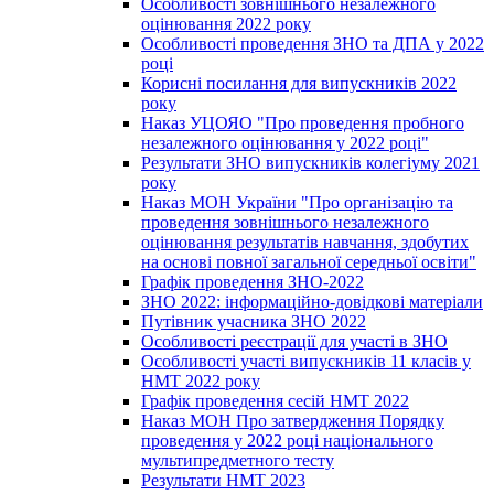
Особливості зовнішнього незалежного
оцінювання 2022 року
Особливості проведення ЗНО та ДПА у 2022
році
Корисні посилання для випускників 2022
року
Наказ УЦОЯО "Про проведення пробного
незалежного оцінювання у 2022 році"
Результати ЗНО випускників колегіуму 2021
року
Наказ МОН України "Про організацію та
проведення зовнішнього незалежного
оцінювання результатів навчання, здобутих
на основі повної загальної середньої освіти"
Графік проведення ЗНО-2022
ЗНО 2022: інформаційно-довідкові матеріали
Путівник учасника ЗНО 2022
Особливості реєстрації для участі в ЗНО
Особливості участі випускників 11 класів у
НМТ 2022 року
Графік проведення сесій НМТ 2022
Наказ МОН Про затвердження Порядку
проведення у 2022 році національного
мультипредметного тесту
Результати НМТ 2023