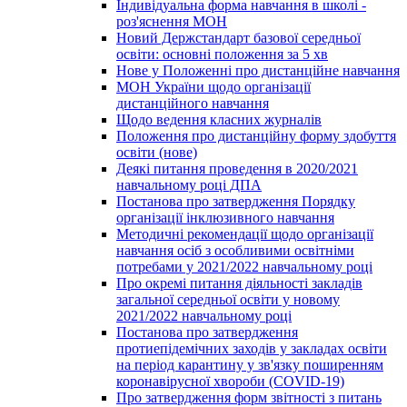
Індивідуальна форма навчання в школі -
роз'яснення МОН
Новий Держстандарт базової середньої
освіти: основні положення за 5 хв
Нове у Положенні про дистанційне навчання
МОН України щодо організації
дистанційного навчання
Щодо ведення класних журналів
Положення про дистанційну форму здобуття
освіти (нове)
Деякі питання проведення в 2020/2021
навчальному році ДПА
Постанова про затвердження Порядку
організації інклюзивного навчання
Методичні рекомендації щодо організації
навчання осіб з особливими освітніми
потребами у 2021/2022 навчальному році
Про окремі питання діяльності закладів
загальної середньої освіти у новому
2021/2022 навчальному році
Постанова про затвердження
протиепідемічних заходів у закладах освіти
на період карантину у зв'язку поширенням
коронавірусної хвороби (COVID-19)
Про затвердження форм звітності з питань