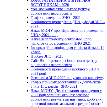
КОНСУЛЬТАТИВНА ПІДТРИМКА
ВСТУПНИКАМ - 2020
YouTube канал Українського центру
оцінювання якості освіти
Графік проведення ЗНО - 2021
Особливості проведення ДПА у формі ЗНО -
2021
Наказ МОНУ про підготовку до проведення
ЗНО у 2021 році
Наказ департаменту освіти ЖМР про
підготовку до проведення ЗНО-2021
Інформаційна довідка для учнів та батьків 11
класів
Пробне ЗНО – 2021
Сайт Вінницького регіонального центру
оцінювання якості освіти
Особливості проведення пробного ЗНО у
2021 році
Результати ЗНО-2020 випускників колегіуму
Графік прийому реєстраційних документів
учнів 11-х класів - ЗНО 2021
Наказ МОНУ "Деякі питання проведення у
2022 році зовнішнього незалежного
оцінювання результатів навчання, здобутих
на основі повної загальної середньої освіти"