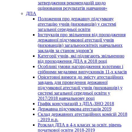
затвердження рекомендацій щодо
оцінювання результатів навчання»
ДПА
Положення про державну підсумкову
атестацію учнів (вихованців) у системі
загальної середньої освіти
Інструкція про звільнення від проходження
державної підсумкової атестації учнів
(вихованців) загальноосвітніх навчальних
закладів за станом здоров’я
Категорії учнів, які підлягають звільненню
від проходження ДПА в 2018 році
Особливі умови нагородження золотими і
срібними медалями випускників 11-х класів
Орієнтовні вимоги до змісту атестаційних
завдань для проведення державної
підсумкової атестації учнів (вихованців) у
системі загальної середньої освіти у
2017/2018 навчальному році
Графік консультацій з ДПА-ЗНО 2018
Державна підсумкова атестація 2019
Склад державних атестаційних комісій 2018
- 2019 н.р.
Розклад ДПА в 4-х класах за освіт. рівень
початкової освіти 2018-2019