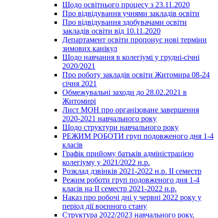
Щодо освітнього процесу з 23.11.2020
Про відвідування учнями закладів освіти
Про відвідування здобувачами освіти
закладів освіти від 10.11.2020
Департамент освіти пропонує нові терміни
зимових канікул
Щодо навчання в колегіумі у грудні-січні
2020/2021
Про роботу закладів освіти Житомира 08-24
січня 2021
Обмежувальні заходи до 28.02.2021 в
Житомирі
Лист МОН про організоване завершення
2020-2021 навчального року
Щодо структури навчального року
РЕЖИМ РОБОТИ груп подовженого дня 1-4
класів
Графік прийому батьків адміністрацією
колегіуму у 2021/2022 н.р.
Розклад дзвінків 2021-2022 н.р. ІІ семестр
Режим роботи груп подовженого дня 1-4
класів на ІІ семестр 2021-2022 н.р.
Наказ про робочі дні у червні 2022 року у
період дії воєнного стану
Структура 2022/2023 навчального року,