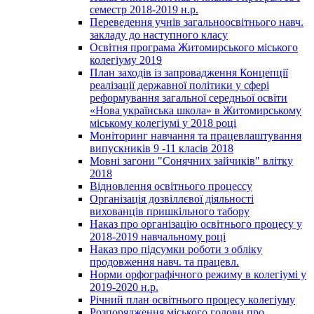
семестр 2018-2019 н.р.
Переведення учнів загальноосвітнього навч.
закладу до наступного класу
Освітня програма Житомирського міського
колегіуму 2019
План заходів із запровадження Концепції
реалізації державної політики у сфері
реформування загальної середньої освіти
«Нова українська школа» в Житомирському
міському колегіумі у 2018 році
Моніторинг навчання та працевлаштування
випускників 9 -11 класів 2018
Мовні загони "Сонячних зайчиків" влітку
2018
Відновлення освітнього процессу
Організація дозвіллєвої діяльності
вихованців пришкільного табору
Наказ про організацію освітнього процесу у
2018-2019 навчальному році
Наказ про підсумки роботи з обліку
продовження навч. та працевл.
Норми орфографічного режиму в колегіумі у
2019-2020 н.р.
Річний план освітнього процесу колегіуму
Розпорядження міського голови про