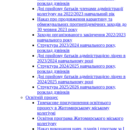
розклад дзвінків
Дні прийому батьків членами адміністрації
колегіуму на 2022/2023 навчальний рік
Наказ про продовження карантину та
обмежувальних протиепідемічних заходів до
30 червня 2023 року
Заходи організованого закінчення 2022/2023
навчального року
Структура 2023/2024 навчального року,
розклад дзвінків
Дні прийому батьків адміністрацією ліцею в
2023/2024 навчальному році
Структура 2024/2025 навчального року,
розклад дзвінків
Дні прийому батьків адміністрацією ліцею в
2024/2025 навчальному році
Структура 2025/2026 навчального року,
розклад дзвінків
Освітній процес
Тимчасове призупинення освітнього
процесу в Житомирському міському
колегіумі
Освітня програма Житомирського міського
колегіуму
Наказ виконання навч. планів і програм за І