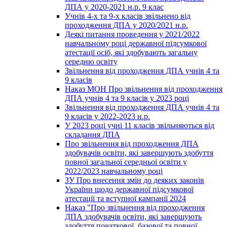
ДПА у 2020-2021 н.р. 9 клас
Учнів 4-х та 9-х класів звільнено від
проходження ДПА у 2020/2021 н.р.
Деякі питання проведення у 2021/2022
навчальному році державної підсумкової
атестації осіб, які здобувають загальну
середню освіту
Звільнення від проходження ДПА учнів 4 та
9 класів
Наказ МОН Про звільнення від проходження
ДПА учнів 4 та 9 класів у 2023 році
Звільнення від проходження ДПА учнів 4 та
9 класів у 2022-2023 н.р.
У 2023 році учні 11 класів звільняються від
складання ДПА
Про звільнення від проходження ДПА
здобувачів освіти, які завершують здобуття
повної загальної середньої освіти у
2022/2023 навчальному році
ЗУ Про внесення змін до деяких законів
України щодо державної підсумкової
атестації та вступної кампанії 2024
Наказ "Про звільнення від проходження
ДПА здобувачів освіти, які завершують
здобуття початкової, базової та повної