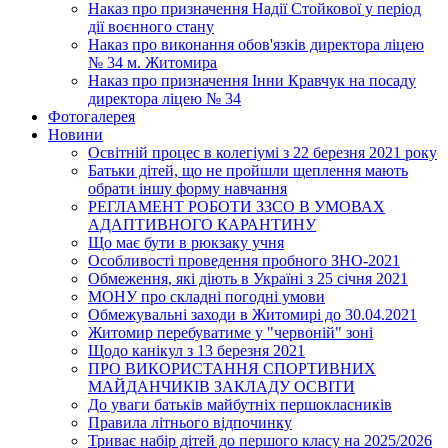
Наказ про призначення Надії Стойкової у період
дії воєнного стану
Наказ про виконання обов'язків директора ліцею
№ 34 м. Житомира
Наказ про призначення Інни Кравчук на посаду
директора ліцею № 34
Фотогалерея
Новини
Освітній процес в колегіумі з 22 березня 2021 року
Батьки дітей, що не пройшли щеплення мають
обрати іншу форму навчання
РЕГЛАМЕНТ РОБОТИ ЗЗСО В УМОВАХ
АДАПТИВНОГО КАРАНТИНУ
Що має бути в рюкзаку учня
Особливості проведення пробного ЗНО-2021
Обмеження, які діють в Україні з 25 січня 2021
МОНУ про складні погодні умови
Обмежувальні заходи в Житомирі до 30.04.2021
Житомир перебуватиме у "червоній" зоні
Щодо канікул з 13 березня 2021
ПРО ВИКОРИСТАННЯ СПОРТИВНИХ
МАЙДАНЧИКІВ ЗАКЛАДУ ОСВІТИ
До уваги батьків майбутніх першокласників
Правила літнього відпочинку
Триває набір дітей до першого класу на 2025/2026