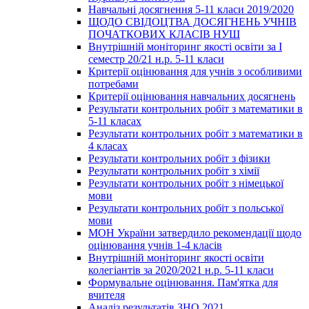
Навчальні досягнення 5-11 класи 2019/2020
ЩОДО СВІДОЦТВА ДОСЯГНЕНЬ УЧНІВ
ПОЧАТКОВИХ КЛАСІВ НУШ
Внутрішній моніторинг якості освіти за І
семестр 20/21 н.р. 5-11 класи
Критерії оцінювання для учнів з особливими
потребами
Критерії оцінювання навчальних досягнень
Результати контрольних робіт з математики в
5-11 класах
Результати контрольних робіт з математики в
4 класах
Результати контрольних робіт з фізики
Результати контрольних робіт з хімії
Результати контрольних робіт з німецької
мови
Результати контрольних робіт з польської
мови
МОН України затвердило рекомендації щодо
оцінювання учнів 1-4 класів
Внутрішній моніторинг якості освіти
колегіантів за 2020/2021 н.р. 5-11 класи
Формувальне оцінювання. Пам'ятка для
вчителя
Аналіз результатів ЗНО 2021