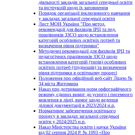
діяльності закладів загальної середньої освіти
та інструкцій щодо їх заповнення
Порядок організації інклюзивного навчання
у закладах загальної середньої освіти
Лист МОН України "Про метод.
рекомендації для фахівців ІРЦ та пед.
працівників ЗЗСО щодо встановлення
категорій особливих освітніх потреб та
визначення рівня підтримки"
Методичні рекомендації для фахівців ІРЦ та
педагогічних працівників ЗЗСО щодо
встановлення категорій (типів) особливих
освітніх потреб (труднощів) та визначення
рівня підтримки в освітньому процесі
Положення про офіційний веб-сайт Ліцею №
34 міста Житомира
Наказ про дотримання норм орфографічного
режиму, єдиних вимог до усного і писемного
мовлення в ліцеї, вимог щодо ведення
ділової документації в 2023/2024 н.р.
Нормативне забезпечення освітнього
процесу в закладах загальної середньої
освіти у 2024/2025 н.р.
Наказ Міністерства освіти і науки України
від 02 серпня 2024 Р. № 1093 «Про