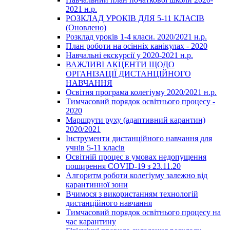
2021 н.р.
РОЗКЛАД УРОКІВ ДЛЯ 5-11 КЛАСІВ
(Оновлено)
Розклад уроків 1-4 класи. 2020/2021 н.р.
План роботи на осінніх канікулах - 2020
Навчальні екскурсії у 2020-2021 н.р.
ВАЖЛИВІ АКЦЕНТИ ЩОДО
ОРГАНІЗАЦІЇ ДИСТАНЦІЙНОГО
НАВЧАННЯ
Освітня програма колегіуму 2020/2021 н.р.
Тимчасовий порядок освітнього процесу -
2020
Маршрути руху (адаптивний карантин)
2020/2021
Інструменти дистанційного навчання для
учнів 5-11 класів
Освітній процес в умовах недопущення
поширення COVID-19 з 23.11.20
Алгоритм роботи колегіуму залежно від
карантинної зони
Вчимося з використанням технологій
дистанційного навчання
Тимчасовий порядок освітнього процесу на
час карантину