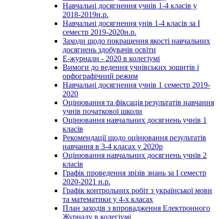
Навчальні досягнення учнів 1-4 класів у
2018-2019н.р.
Навчальні досягнення унів 1-4 класів за І
семестр 2019-2020н.р.
Заходи щодо покращення якості навчальних
досягнень здобувачів освіти
Е-журнали - 2020 в колегіумі
Вимоги до ведення учнівських зошитів і
орфографічний режим
Навчальні досягнення учнів 1 семестр 2019-
2020
Оцінювання та фіксація результатів навчання
учнів початкової школи
Оцінювання навчальних досягнень учнів 1
класів
Рекомендації щодо оцінювання результатів
навчання в 3-4 класах у 2020р
Оцінювання навчальних досягнень учнів 2
класів
Графік проведення зрізів знань за І семестр
2020-2021 н.р.
Графік контрольних робіт з української мови
та математики у 4-х класах
План заходів з впровадження Електронного
Журналу в колегіумі