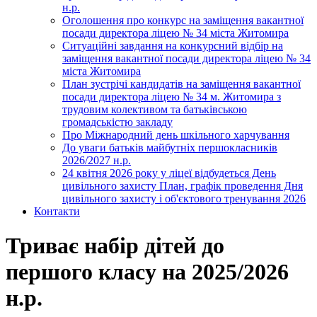
н.р.
Оголошення про конкурс на заміщення вакантної
посади директора ліцею № 34 міста Житомира
Ситуаційні завдання на конкурсний відбір на
заміщення вакантної посади директора ліцею № 34
міста Житомира
План зустрічі кандидатів на заміщення вакантної
посади директора ліцею № 34 м. Житомира з
трудовим колективом та батьківською
громадськістю закладу
Про Міжнародний день шкільного харчування
До уваги батьків майбутніх першокласників
2026/2027 н.р.
24 квітня 2026 року у ліцеї відбудеться День
цивільного захисту План, графік проведення Дня
цивільного захисту і об'єктового тренування 2026
Контакти
Триває набір дітей до
першого класу на 2025/2026
н.р.