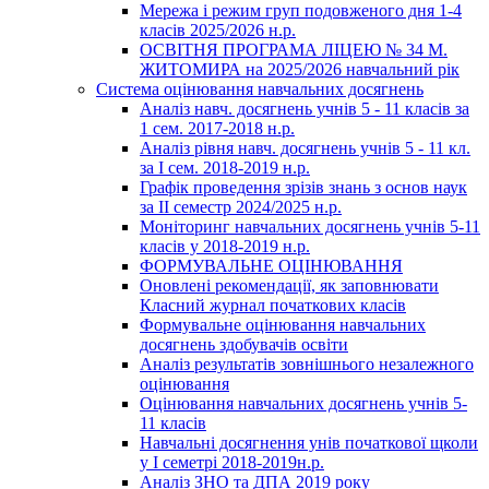
Мережа і режим груп подовженого дня 1-4
класів 2025/2026 н.р.
ОСВІТНЯ ПРОГРАМА ЛІЦЕЮ № 34 М.
ЖИТОМИРА на 2025/2026 навчальний рік
Система оцінювання навчальних досягнень
Аналіз навч. досягнень учнів 5 - 11 класів за
1 сем. 2017-2018 н.р.
Аналіз рівня навч. досягнень учнів 5 - 11 кл.
за І сем. 2018-2019 н.р.
Графік проведення зрізів знань з основ наук
за ІІ семестр 2024/2025 н.р.
Моніторинг навчальних досягнень учнів 5-11
класів у 2018-2019 н.р.
ФОРМУВАЛЬНЕ ОЦІНЮВАННЯ
Оновлені рекомендації, як заповнювати
Класний журнал початкових класів
Формувальне оцінювання навчальних
досягнень здобувачів освіти
Аналіз результатів зовнішнього незалежного
оцінювання
Оцінювання навчальних досягнень учнів 5-
11 класів
Навчальні досягнення унів початкової щколи
у І семетрі 2018-2019н.р.
Аналіз ЗНО та ДПА 2019 року