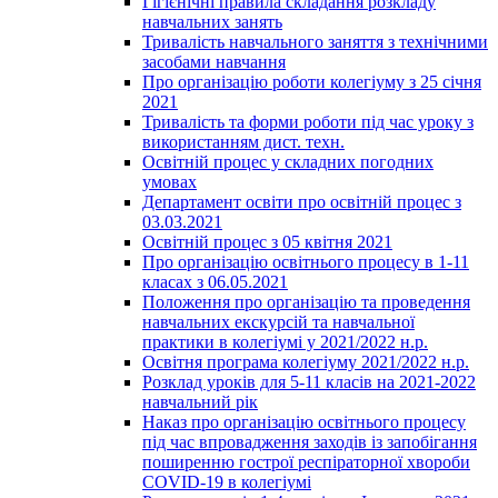
Гігієнічні правила складання розкладу
навчальних занять
Тривалість навчального заняття з технічними
засобами навчання
Про організацію роботи колегіуму з 25 січня
2021
Тривалість та форми роботи під час уроку з
використанням дист. техн.
Освітній процес у складних погодних
умовах
Департамент освіти про освітній процес з
03.03.2021
Освітній процес з 05 квітня 2021
Про організацію освітнього процесу в 1-11
класах з 06.05.2021
Положення про організацію та проведення
навчальних екскурсій та навчальної
практики в колегіумі у 2021/2022 н.р.
Освітня програма колегіуму 2021/2022 н.р.
Розклад уроків для 5-11 класів на 2021-2022
навчальний рік
Наказ про організацію освітнього процесу
під час впровадження заходів із запобігання
поширенню гострої респіраторної хвороби
COVID-19 в колегіумі