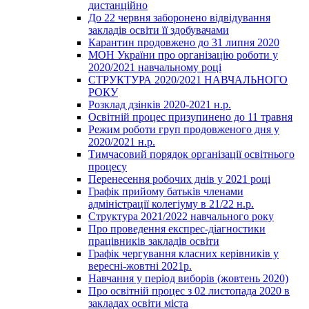
дистанційно
До 22 червня заборонено відвідування
закладів освіти її здобувачами
Карантин продовжено до 31 липня 2020
МОН України про організацію роботи у
2020/2021 навчальному році
СТРУКТУРА 2020/2021 НАВЧАЛЬНОГО
РОКУ
Розклад дзінків 2020-2021 н.р.
Освітній процес призупинено до 11 травня
Режим роботи груп продовженого дня у
2020/2021 н.р.
Тимчасовий порядок організації освітнього
процесу
Перенесення робочих днів у 2021 році
Графік прийому батьків членами
адміністрації колегіуму в 21/22 н.р.
Структура 2021/2022 навчального року
Про проведення експрес-діагностики
працівників закладів освіти
Графік чергування класних керівників у
вересні-жовтні 2021р.
Навчання у період виборів (жовтень 2020)
Про освітній процес з 02 листопада 2020 в
закладах освіти міста