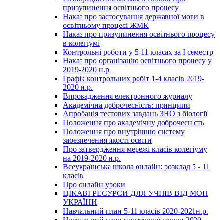
призупинення освітнього процесу
Наказ про застосування державної мови в
освітньому процесі ЖМК
Наказ про призупинення освітнього процесу
в колегіумі
Контрольні роботи у 5-11 класах за І семестр
Наказ про організацію освітнього процесу у
2019-2020 н.р.
Графік контрольних робіт 1-4 класів 2019-
2020 н.р.
Впровадження електронного журналу
Академічна доброчесність: принципи
Апробація тестових завдань ЗНО з біології
Положення про академічну доброчесність
Положення про внутрішню систему
забезпечення якості освіти
Про затвердження мережі класів колегіуму
на 2019-2020 н.р.
Всеукраїнська школа онлайн: розклад 5 - 11
класів
Про онлайн уроки
ЦІКАВІ РЕСУРСИ ДЛЯ УЧНІВ ВІД МОН
УКРАЇНИ
Навчальний план 5-11 класів 2020-2021н.р.
Навчальний план початкової школи 2020-