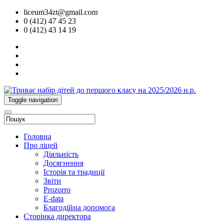
liceum34zt@gmail.com
0 (412) 47 45 23
0 (412) 43 14 19
Toggle navigation
Головна
Про ліцей
Діяльність
Досягнення
Історія та традиції
Звіти
Prozorro
E-data
Благодійна допомога
Сторінка директора