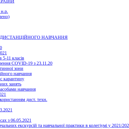
КРАЇНИ
н.р.
ено)
Ї ДИСТАНЦІЙНОГО НАВЧАННЯ
0
2021
 5-11 класів
ення COVID-19 з 23.11.20
тинної зони
ійного навчання
ас карантину
ьних занять
 засобами навчання
021
икористанням дист. техн.
03.2021
сах з 06.05.2021
альних екскурсій та навчальної практики в колегіумі у 2021/202