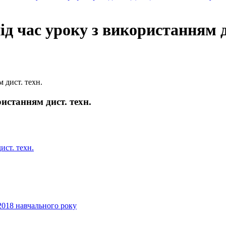
д час уроку з використанням д
 дист. техн.
истанням дист. техн.
ист. техн.
2018 навчального року