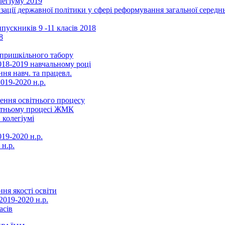
легіуму 2019
ізації державної політики у сфері реформування загальної серед
ускників 9 -11 класів 2018
8
в пришкільного табору
018-2019 навчальному році
ня навч. та працевл.
019-2020 н.р.
ення освітнього процесу
вітньому процесі ЖМК
 колегіумі
19-2020 н.р.
 н.р.
ня якості освіти
2019-2020 н.р.
асів