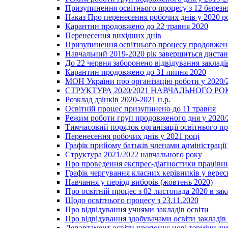
Призупинення освітнього процесу з 12 березня
Наказ Про перенесення робочих днів у 2020 р
Карантин продовжено до 22 травня 2020
Перенесення вихідних днів
Призупинення освітнього процесу продовжено
Навчальний 2019-2020 рік завершиться диста
До 22 червня заборонено відвідування закладів
Карантин продовжено до 31 липня 2020
МОН України про організацію роботи у 2020/
СТРУКТУРА 2020/2021 НАВЧАЛЬНОГО РО
Розклад дзінків 2020-2021 н.р.
Освітній процес призупинено до 11 травня
Режим роботи груп продовженого дня у 2020/2
Тимчасовий порядок організації освітнього п
Перенесення робочих днів у 2021 році
Графік прийому батьків членами адміністрації 
Структура 2021/2022 навчального року
Про проведення експрес-діагностики працівни
Графік чергування класних керівників у верес
Навчання у період виборів (жовтень 2020)
Про освітній процес з 02 листопада 2020 в зак
Щодо освітнього процесу з 23.11.2020
Про відвідування учнями закладів освіти
Про відвідування здобувачами освіти закладів 
Департамент освіти пропонує нові терміни зи