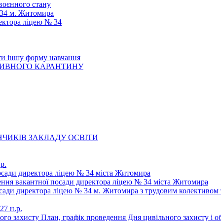
 воєнного стану
 34 м. Житомира
ектора ліцею № 34
ти іншу форму навчання
ТИВНОГО КАРАНТИНУ
ЧИКІВ ЗАКЛАДУ ОСВІТИ
р.
осади директора ліцею № 34 міста Житомира
щення вакантної посади директора ліцею № 34 міста Житомира
осади директора ліцею № 34 м. Житомира з трудовим колективом 
27 н.р.
ьного захисту План, графік проведення Дня цивільного захисту і 