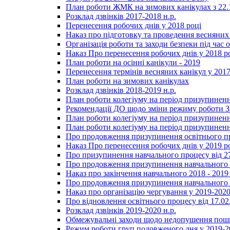
План роботи ЖМК на зимових канікулах з 22.1
Розклад дзвінків 2017-2018 н.р.
Перенесення робочих днів у 2018 році
Наказ про підготовку та проведення весняних
Організація роботи та заходи безпеки під час о
Наказ Про перенесення робочих днів у 2018 р
План роботи на осінні канікули - 2019
Перенесення термінів весняних канікул у 2017
План роботи на зимових канікулах
Розклад дзвінків 2018-2019 н.р.
План роботи колегіуму на період призупиненн
Рекомендації ДО щодо зміни режиму роботи 
План роботи колегіуму на період призупиненн
План роботи колегіуму на період призупиненн
Про продовження призупинення освітнього пр
Наказ Про перенесення робочих днів у 2019 р
Про призупинення навчального процесу від 2
Про продовження призупинення навчального п
Наказ про закінчення навчального 2018 - 2019 
Про продовження призупинення навчального п
Наказ про організацію чергування у 2019-2020
Про відновлення освітнього процесу від 17.02
Розклад дзвінків 2019-2020 н.р.
Обмежувальні заходи щодо недопушення пошир
Режим роботи груп подовженого дня у 2019-20