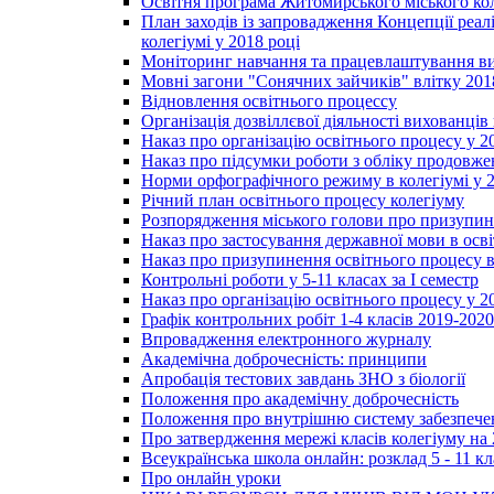
Освітня програма Житомирського міського ко
План заходів із запровадження Концепції реал
колегіумі у 2018 році
Моніторинг навчання та працевлаштування вип
Мовні загони "Сонячних зайчиків" влітку 201
Відновлення освітнього процессу
Організація дозвіллєвої діяльності вихованці
Наказ про організацію освітнього процесу у 2
Наказ про підсумки роботи з обліку продовжен
Норми орфографічного режиму в колегіумі у 2
Річний план освітнього процесу колегіуму
Розпорядження міського голови про призупин
Наказ про застосування державної мови в ос
Наказ про призупинення освітнього процесу в
Контрольні роботи у 5-11 класах за І семестр
Наказ про організацію освітнього процесу у 20
Графік контрольних робіт 1-4 класів 2019-2020
Впровадження електронного журналу
Академічна доброчесність: принципи
Апробація тестових завдань ЗНО з біології
Положення про академічну доброчесність
Положення про внутрішню систему забезпечен
Про затвердження мережі класів колегіуму на 
Всеукраїнська школа онлайн: розклад 5 - 11 кл
Про онлайн уроки