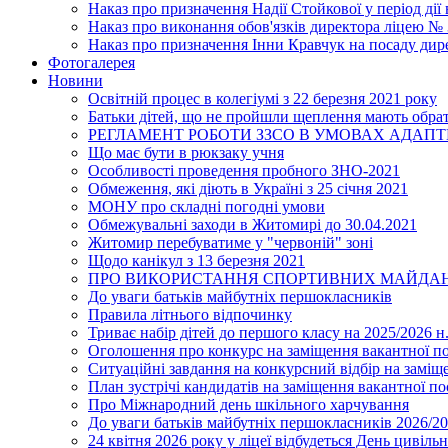
Наказ про призначення Надії Стойкової у період дії
Наказ про виконання обов'язків директора ліцею №
Наказ про призначення Інни Кравчук на посаду дир
Фотогалерея
Новини
Освітній процес в колегіумі з 22 березня 2021 року
Батьки дітей, що не пройшли щеплення мають обра
РЕГЛАМЕНТ РОБОТИ ЗЗСО В УМОВАХ АДАП
Що має бути в рюкзаку учня
Особливості проведення пробного ЗНО-2021
Обмеження, які діють в Україні з 25 січня 2021
МОНУ про складні погодні умови
Обмежувальні заходи в Житомирі до 30.04.2021
Житомир перебуватиме у "червоній" зоні
Щодо канікул з 13 березня 2021
ПРО ВИКОРИСТАННЯ СПОРТИВНИХ МАЙДАН
До уваги батьків майбутніх першокласників
Правила літнього відпочинку
Триває набір дітей до першого класу на 2025/2026 н.
Оголошення про конкурс на заміщення вакантної п
Ситуаційні завдання на конкурсний відбір на замі
План зустрічі кандидатів на заміщення вакантної п
Про Міжнародний день шкільного харчування
До уваги батьків майбутніх першокласників 2026/20
24 квітня 2026 року у ліцеї відбудеться День цивіл