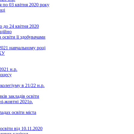
 по 03 квітня 2020 року
оці
 до 24 квітня 2020
нційно
 освіти її здобувачами
2021 навчальному році
КУ
021 н.р.
роцесу
колегіуму в 21/22 н.р.
ків закладів освіти
ні-жовтні 2021р.
ладах освіти міста
освіти від 10.11.2020
мових канікул