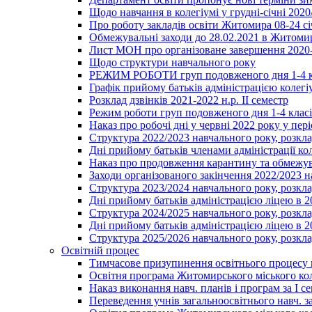
Щодо навчання в колегіумі у грудні-січні 2020
Про роботу закладів освіти Житомира 08-24 сі
Обмежувальні заходи до 28.02.2021 в Житоми
Лист МОН про організоване завершення 2020-
Щодо структури навчального року
РЕЖИМ РОБОТИ груп подовженого дня 1-4 к
Графік прийому батьків адміністрацією колегіу
Розклад дзвінків 2021-2022 н.р. ІІ семестр
Режим роботи груп подовженого дня 1-4 класів
Наказ про робочі дні у червні 2022 року у пері
Структура 2022/2023 навчального року, розкла
Дні прийому батьків членами адміністрації ко
Наказ про продовження карантину та обмежува
Заходи організованого закінчення 2022/2023 
Структура 2023/2024 навчального року, розкла
Дні прийому батьків адміністрацією ліцею в 
Структура 2024/2025 навчального року, розкла
Дні прийому батьків адміністрацією ліцею в 
Структура 2025/2026 навчального року, розкла
Освітній процес
Тимчасове призупинення освітнього процесу 
Освітня програма Житомирського міського ко
Наказ виконання навч. планів і програм за І се
Переведення учнів загальноосвітнього навч. з