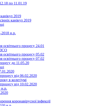
2.18 по 11.01.19
 канікул 2019
сінніх канікул 2019
оці
-2018 н.р.
я освітнього процесу 24.01
ЗЗСО
я освітнього процесу 05.02
я освітнього процесу 07.02
оцесу до 11.05.20
оці
7.01.2020
роцесу від 06.02.2020
року в колегіумі
роцесу від 10.02.2020
 н.р.
.2020
ення коронавірусної інфекції
20 н.р.