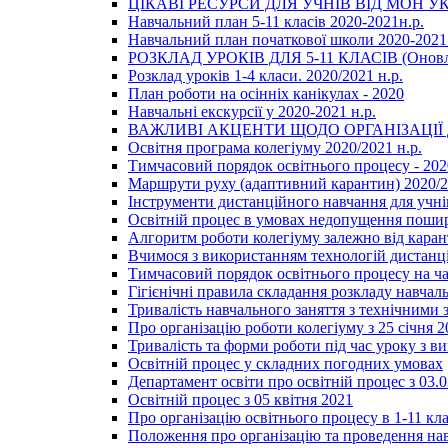
ЦІКАВІ РЕСУРСИ ДЛЯ УЧНІВ ВІД МОН У
Навчальний план 5-11 класів 2020-2021н.р.
Навчальний план початкової школи 2020-2021 
РОЗКЛАД УРОКІВ ДЛЯ 5-11 КЛАСІВ (Оновл
Розклад уроків 1-4 класи. 2020/2021 н.р.
План роботи на осінніх канікулах - 2020
Навчальні екскурсії у 2020-2021 н.р.
ВАЖЛИВІ АКЦЕНТИ ЩОДО ОРГАНІЗАЦІ
Освітня програма колегіуму 2020/2021 н.р.
Тимчасовий порядок освітнього процесу - 202
Маршрути руху (адаптивний карантин) 2020/
Інструменти дистанційного навчання для учнів
Освітній процес в умовах недопущення пошир
Алгоритм роботи колегіуму залежно від каран
Вчимося з використанням технологій дистанц
Тимчасовий порядок освітнього процесу на ч
Гігієнічні правила складання розкладу навчал
Тривалість навчального заняття з технічними
Про організацію роботи колегіуму з 25 січня 2
Тривалість та форми роботи під час уроку з в
Освітній процес у складних погодних умовах
Департамент освіти про освітній процес з 03.
Освітній процес з 05 квітня 2021
Про організацію освітнього процесу в 1-11 кла
Положення про організацію та проведення навч