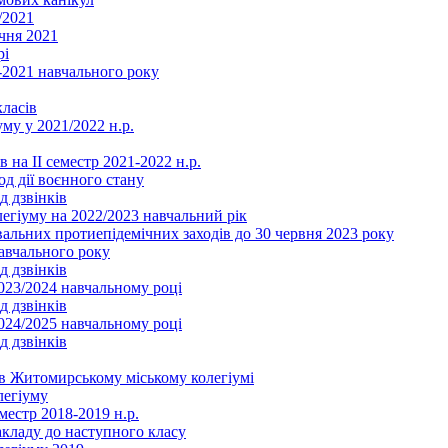
/2021
чня 2021
рі
2021 навчального року
ласів
му у 2021/2022 н.р.
 на ІІ семестр 2021-2022 н.р.
од дії воєнного стану
д дзвінків
легіуму на 2022/2023 навчальний рік
льних протиепідемічних заходів до 30 червня 2023 року
навчального року
д дзвінків
2023/2024 навчальному році
д дзвінків
2024/2025 навчальному році
д дзвінків
в Житомирському міському колегіумі
легіуму
местр 2018-2019 н.р.
акладу до наступного класу