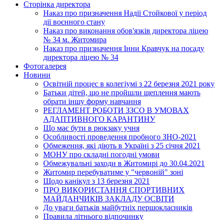
Сторінка директора
Наказ про призначення Надії Стойкової у період
дії воєнного стану
Наказ про виконання обов'язків директора ліцею
№ 34 м. Житомира
Наказ про призначення Інни Кравчук на посаду
директора ліцею № 34
Фотогалерея
Новини
Освітній процес в колегіумі з 22 березня 2021 року
Батьки дітей, що не пройшли щеплення мають
обрати іншу форму навчання
РЕГЛАМЕНТ РОБОТИ ЗЗСО В УМОВАХ
АДАПТИВНОГО КАРАНТИНУ
Що має бути в рюкзаку учня
Особливості проведення пробного ЗНО-2021
Обмеження, які діють в Україні з 25 січня 2021
МОНУ про складні погодні умови
Обмежувальні заходи в Житомирі до 30.04.2021
Житомир перебуватиме у "червоній" зоні
Щодо канікул з 13 березня 2021
ПРО ВИКОРИСТАННЯ СПОРТИВНИХ
МАЙДАНЧИКІВ ЗАКЛАДУ ОСВІТИ
До уваги батьків майбутніх першокласників
Правила літнього відпочинку