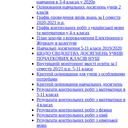
навчання в 3-4 класах у 2020р
Оцінювання навчальних досягнень учнів 2
класів
Графік проведення зрізів знань за І семестр
2020-2021 н.р.
Графік контрольних робіт з української мови
та математики у 4-х класах
План заходів з впровадження Електронного
Журналу в колегіумі
Навчальні досягнення 5-11 класи 2019/2020
ЩОДО СВІДОЦТВА ДОСЯГНЕНЬ УЧНІВ
ПОЧАТКОВИХ КЛАСІВ НУШ
Внутрішній моніторинг якості освіти за І
семестр 20/21 н.р. 5-11 класи
Критерії оцінювання для учнів з особливими
потребами
Критерії оцінювання навчальних досягнень
Результати контрольних робіт з математики в
5-11 класах
Результати контрольних робіт з математики в
4 класах
Результати контрольних робіт з фізики
Результати контрольних робіт з хімії
Результати контрольних робіт з німецької
мови