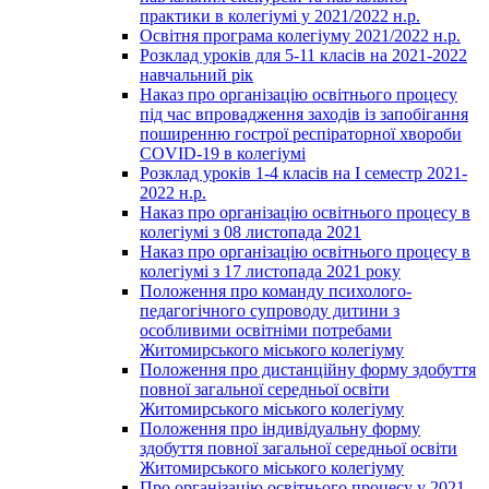
практики в колегіумі у 2021/2022 н.р.
Освітня програма колегіуму 2021/2022 н.р.
Розклад уроків для 5-11 класів на 2021-2022
навчальний рік
Наказ про організацію освітнього процесу
під час впровадження заходів із запобігання
поширенню гострої респіраторної хвороби
COVID-19 в колегіумі
Розклад уроків 1-4 класів на І семестр 2021-
2022 н.р.
Наказ про організацію освітнього процесу в
колегіумі з 08 листопада 2021
Наказ про організацію освітнього процесу в
колегіумі з 17 листопада 2021 року
Положення про команду психолого-
педагогічного супроводу дитини з
особливими освітніми потребами
Житомирського міського колегіуму
Положення про дистанційну форму здобуття
повної загальної середньої освіти
Житомирського міського колегіуму
Положення про індивідуальну форму
здобуття повної загальної середньої освіти
Житомирського міського колегіуму
Про організацію освітнього процесу у 2021-