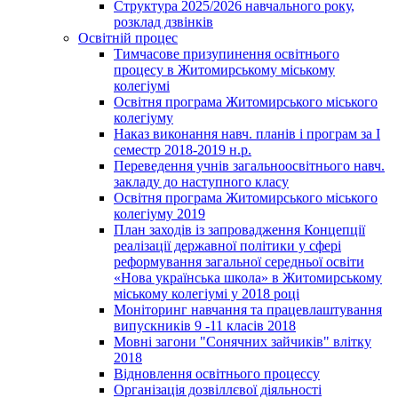
Структура 2025/2026 навчального року,
розклад дзвінків
Освітній процес
Тимчасове призупинення освітнього
процесу в Житомирському міському
колегіумі
Освітня програма Житомирського міського
колегіуму
Наказ виконання навч. планів і програм за І
семестр 2018-2019 н.р.
Переведення учнів загальноосвітнього навч.
закладу до наступного класу
Освітня програма Житомирського міського
колегіуму 2019
План заходів із запровадження Концепції
реалізації державної політики у сфері
реформування загальної середньої освіти
«Нова українська школа» в Житомирському
міському колегіумі у 2018 році
Моніторинг навчання та працевлаштування
випускників 9 -11 класів 2018
Мовні загони "Сонячних зайчиків" влітку
2018
Відновлення освітнього процессу
Організація дозвіллєвої діяльності