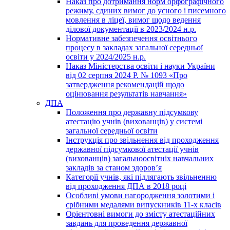
Наказ про дотримання норм орфографічного
режиму, єдиних вимог до усного і писемного
мовлення в ліцеї, вимог щодо ведення
ділової документації в 2023/2024 н.р.
Нормативне забезпечення освітнього
процесу в закладах загальної середньої
освіти у 2024/2025 н.р.
Наказ Міністерства освіти і науки України
від 02 серпня 2024 Р. № 1093 «Про
затвердження рекомендацій щодо
оцінювання результатів навчання»
ДПА
Положення про державну підсумкову
атестацію учнів (вихованців) у системі
загальної середньої освіти
Інструкція про звільнення від проходження
державної підсумкової атестації учнів
(вихованців) загальноосвітніх навчальних
закладів за станом здоров’я
Категорії учнів, які підлягають звільненню
від проходження ДПА в 2018 році
Особливі умови нагородження золотими і
срібними медалями випускників 11-х класів
Орієнтовні вимоги до змісту атестаційних
завдань для проведення державної