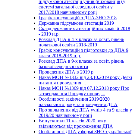
підсумкової атестації учнів (вихованців) у
системі загальної середньої освіти у
2017/2018 навчальному році
Графік консультацій з ДПА-ЗНО 2018
Державна підсумкова атестація 2019
Склад державних атестаційних комісій 2018
- 2019 н.р.
Розклад ДПА в 4-х класах за освіт. рівень
початкової освіти 2018-2019
Графік консультацій з підготовки до ДПА 9
класи 2018-2019 н.р.
Розклад ДПА в 9-х класах за освіт. рівень
базової середньої освіти
Проведення ДПА в 2019 р.
Наказ МОН №1332 від 23.10.2019 року Деякі
питання проведення ...
Наказ МОН №1369 від 07.12.2018 року Про
затвердження Порядку провед...
Особливості закінчення 2019/2020
навчального року та проведення ДПА
Про звільнення від ДПА учнів 4 та 9 класів у
2019/20 навчальному році
Випускники 11 класів 2020 року
звільняються від проходження ДПА
Особливості ДПА у формі ЗНО з української