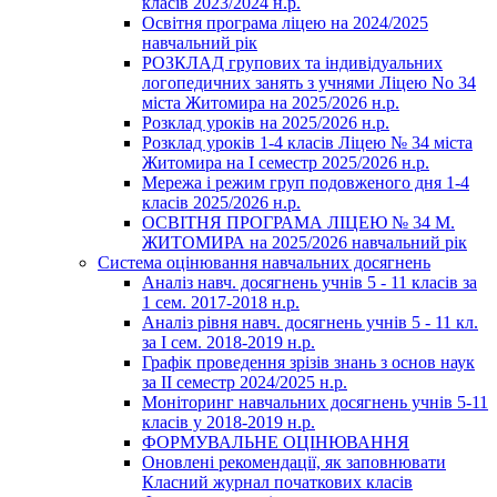
класів 2023/2024 н.р.
Освітня програма ліцею на 2024/2025
навчальний рік
РОЗКЛАД групових та індивідуальних
логопедичних занять з учнями Ліцею No 34
міста Житомира на 2025/2026 н.р.
Розклад уроків на 2025/2026 н.р.
Розклад уроків 1-4 класів Ліцею № 34 міста
Житомира на І семестр 2025/2026 н.р.
Мережа і режим груп подовженого дня 1-4
класів 2025/2026 н.р.
ОСВІТНЯ ПРОГРАМА ЛІЦЕЮ № 34 М.
ЖИТОМИРА на 2025/2026 навчальний рік
Система оцінювання навчальних досягнень
Аналіз навч. досягнень учнів 5 - 11 класів за
1 сем. 2017-2018 н.р.
Аналіз рівня навч. досягнень учнів 5 - 11 кл.
за І сем. 2018-2019 н.р.
Графік проведення зрізів знань з основ наук
за ІІ семестр 2024/2025 н.р.
Моніторинг навчальних досягнень учнів 5-11
класів у 2018-2019 н.р.
ФОРМУВАЛЬНЕ ОЦІНЮВАННЯ
Оновлені рекомендації, як заповнювати
Класний журнал початкових класів