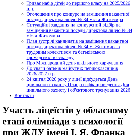
Триває набір дітей до першого класу на 2025/2026
н.р.
Оголошення про конкурс на заміщення вакантної
посади директора ліцею № 34 міста Житомира
Ситуаційні завдання на конкурсний відбір на
заміщення вакантної посади директора ліцею № 34
міста Житомира
План зустрічі кандидатів на заміщення вакантної
посади директора ліцею № 34 м. Житомира з
трудовим колективом та батьківською
громадськістю закладу
Про Міжнародний день шкільного харчування
До уваги батьків майбутніх першокласників
2026/2027 н.р.
24 квітня 2026 року у ліцеї відбудеться День
цивільного захисту План, графік проведення Дня
цивільного захисту і об'єктового тренування 2026
Контакти
Участь ліцеїстів у обласному
етапі олімпіади з психології
при ЖДУ імені І. Я. Франка