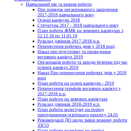
Навчальний рік та режим роботи
Про порядок організованого закінчення
2017-2018 навчального року
Осінні канікули 2018
Структура 2017 - 2018 навчального року
План роботи ЖМК на зимових канікулах з
22.12.18 по 11.01.19
Розклад дзвінків 2017-2018 н.р.
Перенесення робочих днів у 2018 році
Наказ про підготовку та проведення
весняних канікул 2019
Організація роботи та заходи безпеки під час
осінніх канікул 2019
Наказ Про перенесення робочих днів у 2018
році
План роботи на осінні канікули - 2019
Перенесення термінів весняних канікул у
2017-2018 н.р.
План роботи на зимових канікулах
Розклад дзвінків 2018-2019 н.р.
План роботи колегіуму на період
призупинення освітнього процесу 24.01
Рекомендації ДО щодо зміни режиму роботи
ЗЗСО
План роботи колегіуму на період