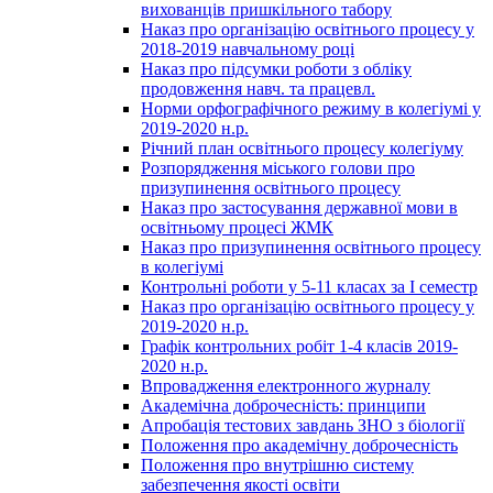
вихованців пришкільного табору
Наказ про організацію освітнього процесу у
2018-2019 навчальному році
Наказ про підсумки роботи з обліку
продовження навч. та працевл.
Норми орфографічного режиму в колегіумі у
2019-2020 н.р.
Річний план освітнього процесу колегіуму
Розпорядження міського голови про
призупинення освітнього процесу
Наказ про застосування державної мови в
освітньому процесі ЖМК
Наказ про призупинення освітнього процесу
в колегіумі
Контрольні роботи у 5-11 класах за І семестр
Наказ про організацію освітнього процесу у
2019-2020 н.р.
Графік контрольних робіт 1-4 класів 2019-
2020 н.р.
Впровадження електронного журналу
Академічна доброчесність: принципи
Апробація тестових завдань ЗНО з біології
Положення про академічну доброчесність
Положення про внутрішню систему
забезпечення якості освіти