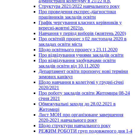
адміністрації колегіуму в 21/22 н.р.
Структура 2021/2022 навчального року
Про проведення експрес-діагностики
працівників закладів освіти
Графік чергування класних керівників у
вересні-жовтні 2021р.
Навчання у період виборів (жовтень 2020)
Про освітній процес з 02 листопада 2020 в
закладах освіти міста
Щодо освітнього процесу з 23.11.2020
Про відвідування учнями закладів освіти
Про відвідування здобувачами освіти
закладів освіти від 10.11.2020
Департамент освіти пропонує нові терміни
зимових канікул
Щодо навчання в колегіумі у грудні-січні
2020/2021
Про роботу закладів освіти Житомира 08-24
січня 2021
Обмежувальні заходи до 28.02.2021 в
Житомирі
Лист МОН про організоване завершення
2020-2021 навчального року
Щодо структури навчального року
РЕЖИМ РОБОТИ груп подовженого дня 1-4