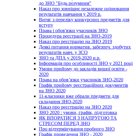
до ЗНО "Будь розумним"
Наказ про зовнішнє незалежне оцінювання
результатів навчання у 2019 р.
Витяг з переліку конкурсних предметів для
вступу
Права і обов'язки учасників ЗНО
Процедура реєстрації на ЗНО-2019
Наказ про реєстрацію на ЗНО 2019
Деякі питання норматив. забезпеч. здобутих
результатів навч. у ЗСО
ЗНО та ДПА у 2019-2020 н.р.
Інформація про особливості ЗНО у 2021 році
Умови прийому до закладів вищої освіти -
2020
Права на обов’язки учасників ЗНО-2020
Графік прийому реєстраційних документів
на ЗНО 2020
11-класники вже обрали предмети для
складання ЗНО-2020
Наказ про реєстрацію на ЗНО 2020
ЗНО 2020 : умови, графік, підготовка
ЯК ВПОРАТИСЯ З НАПРУГОЮ ТА
СТРЕСОМ ПЕРЕД ЗНО
Про відтермінування пробного ЗНО
Графік проведення ЗНО - 2020