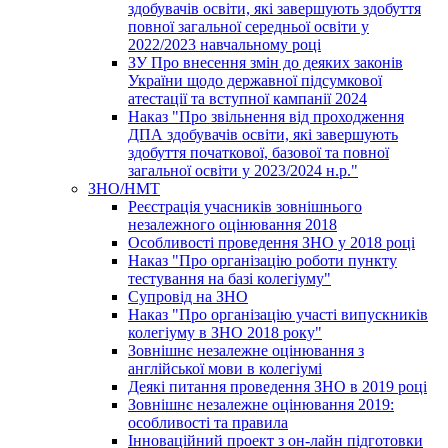
здобувачів освіти, які завершують здобуття
повної загальної середньої освіти у
2022/2023 навчальному році
ЗУ Про внесення змін до деяких законів
України щодо державної підсумкової
атестації та вступної кампанії 2024
Наказ "Про звільнення від проходження
ДПА здобувачів освіти, які завершують
здобуття початкової, базової та повної
загальної освіти у 2023/2024 н.р."
ЗНО/НМТ
Реєстрація учасників зовнішнього
незалежного оцінювання 2018
Особливості проведення ЗНО у 2018 році
Наказ "Про організацію роботи пункту
тестування на базі колегіуму"
Супровід на ЗНО
Наказ "Про організацію участі випускників
колегіуму в ЗНО 2018 року"
Зовнішнє незалежне оцінювання з
англійської мови в колегіумі
Деякі питання проведення ЗНО в 2019 році
Зовнішнє незалежне оцінювання 2019:
особливості та правила
Інноваційний проект з он-лайн підготовки