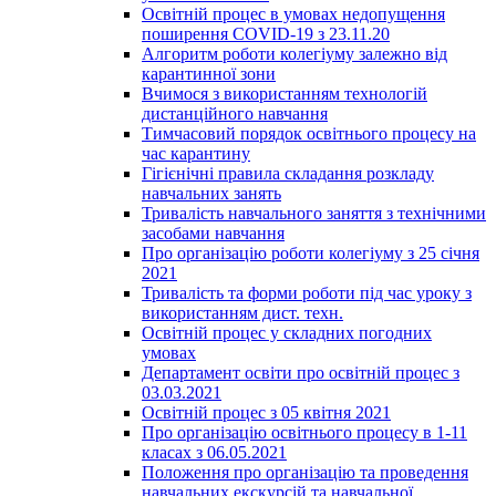
Освітній процес в умовах недопущення
поширення COVID-19 з 23.11.20
Алгоритм роботи колегіуму залежно від
карантинної зони
Вчимося з використанням технологій
дистанційного навчання
Тимчасовий порядок освітнього процесу на
час карантину
Гігієнічні правила складання розкладу
навчальних занять
Тривалість навчального заняття з технічними
засобами навчання
Про організацію роботи колегіуму з 25 січня
2021
Тривалість та форми роботи під час уроку з
використанням дист. техн.
Освітній процес у складних погодних
умовах
Департамент освіти про освітній процес з
03.03.2021
Освітній процес з 05 квітня 2021
Про організацію освітнього процесу в 1-11
класах з 06.05.2021
Положення про організацію та проведення
навчальних екскурсій та навчальної