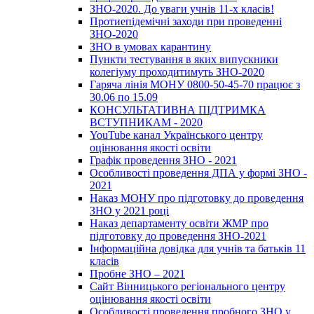
ЗНО-2020. До уваги учнів 11-х класів!
Протиепідемічні заходи при проведенні
ЗНО-2020
ЗНО в умовах карантину
Пункти тестування в яких випускники
колегіуму проходитимуть ЗНО-2020
Гаряча лінія МОНУ 0800-50-45-70 працює з
30.06 по 15.09
КОНСУЛЬТАТИВНА ПІДТРИМКА
ВСТУПНИКАМ - 2020
YouTube канал Українського центру
оцінювання якості освіти
Графік проведення ЗНО - 2021
Особливості проведення ДПА у формі ЗНО -
2021
Наказ МОНУ про підготовку до проведення
ЗНО у 2021 році
Наказ департаменту освіти ЖМР про
підготовку до проведення ЗНО-2021
Інформаційна довідка для учнів та батьків 11
класів
Пробне ЗНО – 2021
Сайт Вінницького регіонального центру
оцінювання якості освіти
Особливості проведення пробного ЗНО у