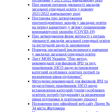
потребами у 2021/2022 навчальному році
Про окремі питання діяльності закладів
загальної середньої освіти у новому
2021/2022 навчальному році
Постанова про затвердження
протиепідемічних заходів у закладах освіти
на період карантину у зв'язку поширенням
коронавірусної хвороби (COVID-19)
Про затвердження форм звітності з питань
діяльності закладів загальної середньої освіти
та інструкцій щодо їх заповнення
Порядок організації інклюзивного навчання
у закладах загальної середньої освіти
Лист МОН України "Про метод.
рекомендації для фахівців ІРЦ та пед.
працівників ЗЗСО щодо встановлення
категорій особливих освітніх потреб та
визначення рівня підтримки"
Методичні рекомендації для фахівців ІРЦ та
педагогічних працівників ЗЗСО щодо
встановлення категорій (типів) особливих
освітніх потреб (труднощів) та визначення
рівня підтримки в освітньому процесі
Положення про офіційний веб-сайт Ліцею №
34 міста Житомира