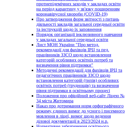
протиепідемічних заходів у закладах освіти
на період карантину у зв'язку поширенням
коронавірусної хвороби (COVID-19)
Про затвердження форм звітності з питань
діяльності закладів загальної середньої освіти
та інструкцій щодо їх заповнення
Порядок організації інклюзивного навчання
у закладах загальної середньої освіти
Лист МОН України "Про метод.
рекомендації для фахівців ІРЦ та пед.
працівників ЗЗСО щодо встановлення
категорій особливих освітніх потреб та
визначення рівня підтримки"
Методичні рекомендації для фахівців ІРЦ та
педагогічних працівників ЗЗСО щодо
встановлення категорій (типів) особливих
освітніх потреб (труднощів) та визначення
рівня підтримки в освітньому процесі
Положення про офіційний веб-сайт Ліцею №
34 міста Житомира
Наказ про дотримання норм орфографічного
режиму, єдиних вимог до усного і писемного
мовлення в ліцеї, вимог щодо ведення
ділової документації в 2023/2024 н.р.
Нормативне забезпечення освітнього