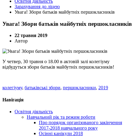
Освітня діяльність
Зарахування до ліцею
Увага! Збори батьків майбутніх першокласників
Увага! Збори батьків майбутніх першокласників
22 травня 2019
Автор
У четвер, 30 травня о 18.00 в актовій залі колегіуму
відбудуться збори батьків майбутніх першокласників!
колегіуму
,
батьківські збори
,
першокласники
,
2019
Навігація
Освітня діяльність
Навчальний рік та режим роботи
Про порядок організованого закінчення
2017-2018 навчального року
Осінні канікули 2018