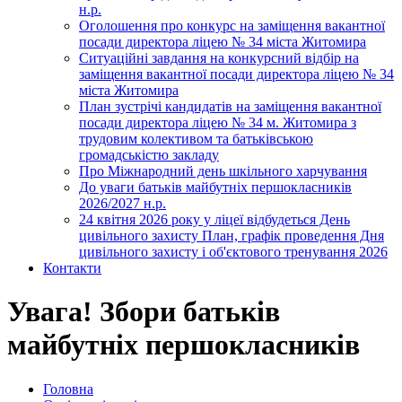
н.р.
Оголошення про конкурс на заміщення вакантної
посади директора ліцею № 34 міста Житомира
Ситуаційні завдання на конкурсний відбір на
заміщення вакантної посади директора ліцею № 34
міста Житомира
План зустрічі кандидатів на заміщення вакантної
посади директора ліцею № 34 м. Житомира з
трудовим колективом та батьківською
громадськістю закладу
Про Міжнародний день шкільного харчування
До уваги батьків майбутніх першокласників
2026/2027 н.р.
24 квітня 2026 року у ліцеї відбудеться День
цивільного захисту План, графік проведення Дня
цивільного захисту і об'єктового тренування 2026
Контакти
Увага! Збори батьків
майбутніх першокласників
Головна