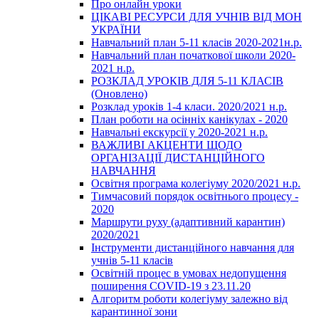
Про онлайн уроки
ЦІКАВІ РЕСУРСИ ДЛЯ УЧНІВ ВІД МОН
УКРАЇНИ
Навчальний план 5-11 класів 2020-2021н.р.
Навчальний план початкової школи 2020-
2021 н.р.
РОЗКЛАД УРОКІВ ДЛЯ 5-11 КЛАСІВ
(Оновлено)
Розклад уроків 1-4 класи. 2020/2021 н.р.
План роботи на осінніх канікулах - 2020
Навчальні екскурсії у 2020-2021 н.р.
ВАЖЛИВІ АКЦЕНТИ ЩОДО
ОРГАНІЗАЦІЇ ДИСТАНЦІЙНОГО
НАВЧАННЯ
Освітня програма колегіуму 2020/2021 н.р.
Тимчасовий порядок освітнього процесу -
2020
Маршрути руху (адаптивний карантин)
2020/2021
Інструменти дистанційного навчання для
учнів 5-11 класів
Освітній процес в умовах недопущення
поширення COVID-19 з 23.11.20
Алгоритм роботи колегіуму залежно від
карантинної зони