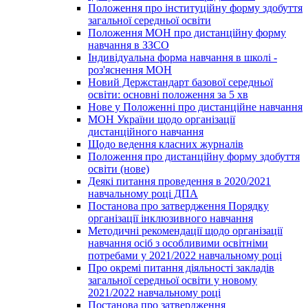
Положення про інституційну форму здобуття
загальної середньої освіти
Положення МОН про дистанційну форму
навчання в ЗЗСО
Індивідуальна форма навчання в школі -
роз'яснення МОН
Новий Держстандарт базової середньої
освіти: основні положення за 5 хв
Нове у Положенні про дистанційне навчання
МОН України щодо організації
дистанційного навчання
Щодо ведення класних журналів
Положення про дистанційну форму здобуття
освіти (нове)
Деякі питання проведення в 2020/2021
навчальному році ДПА
Постанова про затвердження Порядку
організації інклюзивного навчання
Методичні рекомендації щодо організації
навчання осіб з особливими освітніми
потребами у 2021/2022 навчальному році
Про окремі питання діяльності закладів
загальної середньої освіти у новому
2021/2022 навчальному році
Постанова про затвердження