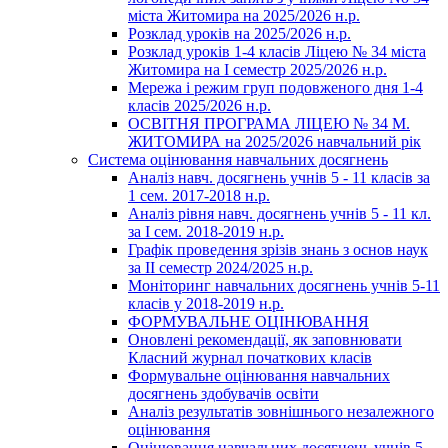
міста Житомира на 2025/2026 н.р.
Розклад уроків на 2025/2026 н.р.
Розклад уроків 1-4 класів Ліцею № 34 міста
Житомира на І семестр 2025/2026 н.р.
Мережа і режим груп подовженого дня 1-4
класів 2025/2026 н.р.
ОСВІТНЯ ПРОГРАМА ЛІЦЕЮ № 34 М.
ЖИТОМИРА на 2025/2026 навчальний рік
Система оцінювання навчальних досягнень
Аналіз навч. досягнень учнів 5 - 11 класів за
1 сем. 2017-2018 н.р.
Аналіз рівня навч. досягнень учнів 5 - 11 кл.
за І сем. 2018-2019 н.р.
Графік проведення зрізів знань з основ наук
за ІІ семестр 2024/2025 н.р.
Моніторинг навчальних досягнень учнів 5-11
класів у 2018-2019 н.р.
ФОРМУВАЛЬНЕ ОЦІНЮВАННЯ
Оновлені рекомендації, як заповнювати
Класний журнал початкових класів
Формувальне оцінювання навчальних
досягнень здобувачів освіти
Аналіз результатів зовнішнього незалежного
оцінювання
Оцінювання навчальних досягнень учнів 5-