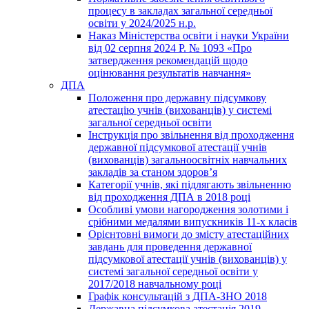
процесу в закладах загальної середньої
освіти у 2024/2025 н.р.
Наказ Міністерства освіти і науки України
від 02 серпня 2024 Р. № 1093 «Про
затвердження рекомендацій щодо
оцінювання результатів навчання»
ДПА
Положення про державну підсумкову
атестацію учнів (вихованців) у системі
загальної середньої освіти
Інструкція про звільнення від проходження
державної підсумкової атестації учнів
(вихованців) загальноосвітніх навчальних
закладів за станом здоров’я
Категорії учнів, які підлягають звільненню
від проходження ДПА в 2018 році
Особливі умови нагородження золотими і
срібними медалями випускників 11-х класів
Орієнтовні вимоги до змісту атестаційних
завдань для проведення державної
підсумкової атестації учнів (вихованців) у
системі загальної середньої освіти у
2017/2018 навчальному році
Графік консультацій з ДПА-ЗНО 2018
Державна підсумкова атестація 2019