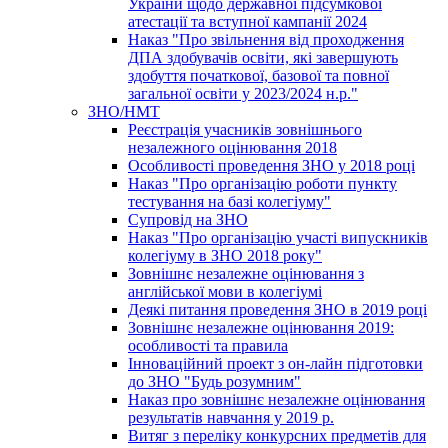
України щодо державної підсумкової
атестації та вступної кампанії 2024
Наказ "Про звільнення від проходження
ДПА здобувачів освіти, які завершують
здобуття початкової, базової та повної
загальної освіти у 2023/2024 н.р."
ЗНО/НМТ
Реєстрація учасників зовнішнього
незалежного оцінювання 2018
Особливості проведення ЗНО у 2018 році
Наказ "Про організацію роботи пункту
тестування на базі колегіуму"
Супровід на ЗНО
Наказ "Про організацію участі випускників
колегіуму в ЗНО 2018 року"
Зовнішнє незалежне оцінювання з
англійської мови в колегіумі
Деякі питання проведення ЗНО в 2019 році
Зовнішнє незалежне оцінювання 2019:
особливості та правила
Інноваційний проект з он-лайн підготовки
до ЗНО "Будь розумним"
Наказ про зовнішнє незалежне оцінювання
результатів навчання у 2019 р.
Витяг з переліку конкурсних предметів для