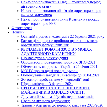
Наказ про призначення Надії Стойкової у період
дії воєнного стану
Наказ про виконання обов'язків директора ліцею
№ 34 м. Житомира
Наказ про призначення Інни Кравчук на посаду
директора ліцею № 34
Фотогалерея
Новини
Освітній процес в колегіумі з 22 березня 2021 року
Батьки дітей, що не пройшли щеплення мають
обрати іншу форму навчання
РЕГЛАМЕНТ РОБОТИ ЗЗСО В УМОВАХ
АДАПТИВНОГО КАРАНТИНУ
Що має бути в рюкзаку учня
Особливості проведення пробного ЗНО-2021
Обмеження, які діють в Україні з 25 січня 2021
МОНУ про складні погодні умови
Обмежувальні заходи в Житомирі до 30.04.2021
Житомир перебуватиме у "червоній" зоні
Щодо канікул з 13 березня 2021
ПРО ВИКОРИСТАННЯ СПОРТИВНИХ
МАЙДАНЧИКІВ ЗАКЛАДУ ОСВІТИ
До уваги батьків майбутніх першокласників
Правила літнього відпочинку
Триває набір дітей до першого класу на 2025/2026