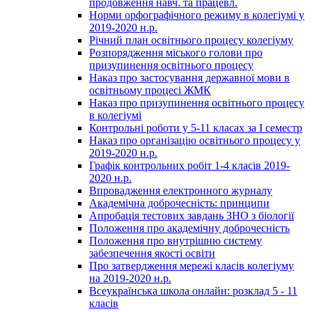
продовження навч. та працевл.
Норми орфографічного режиму в колегіумі у
2019-2020 н.р.
Річний план освітнього процесу колегіуму
Розпорядження міського голови про
призупинення освітнього процесу
Наказ про застосування державної мови в
освітньому процесі ЖМК
Наказ про призупинення освітнього процесу
в колегіумі
Контрольні роботи у 5-11 класах за І семестр
Наказ про організацію освітнього процесу у
2019-2020 н.р.
Графік контрольних робіт 1-4 класів 2019-
2020 н.р.
Впровадження електронного журналу
Академічна доброчесність: принципи
Апробація тестових завдань ЗНО з біології
Положення про академічну доброчесність
Положення про внутрішню систему
забезпечення якості освіти
Про затвердження мережі класів колегіуму
на 2019-2020 н.р.
Всеукраїнська школа онлайн: розклад 5 - 11
класів