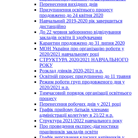
Перенесення вихідних днів
Призупинення освітнього процесу
продовжено до 24 квітня 2020
Навчальний 2019-2020 рік завершиться
дистанційно
До 22 червня заборонено відвідування
закладів освіти її здобувачами
Карантин продовжено до 31 липня 2020
МОН України про організацію роботи у
2020/2021 навчальному році
СТРУКТУРА 2020/2021 НАВЧАЛЬНОГО
РОКУ
Розклад дзінків 2020-2021 н.р.
Освітній процес призупинено до 11 травня
Режим роботи груп продовженого дня у
2020/2021 н.р.
Тимчасовий порядок організації освітнього
процесу
Перенесення робочих днів у 2021 році
Графік прийому батьків членами
адміністрації колегіуму в 21/22 н.р.
Структура 2021/2022 навчального року
Про проведення експрес-діагностики
працівників закладів освіти
Графік чергування класних керівників у