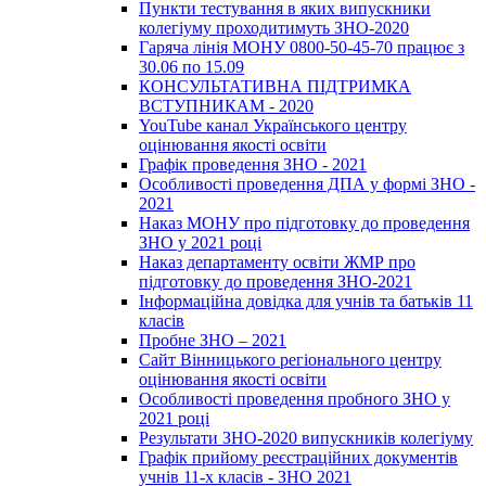
Пункти тестування в яких випускники
колегіуму проходитимуть ЗНО-2020
Гаряча лінія МОНУ 0800-50-45-70 працює з
30.06 по 15.09
КОНСУЛЬТАТИВНА ПІДТРИМКА
ВСТУПНИКАМ - 2020
YouTube канал Українського центру
оцінювання якості освіти
Графік проведення ЗНО - 2021
Особливості проведення ДПА у формі ЗНО -
2021
Наказ МОНУ про підготовку до проведення
ЗНО у 2021 році
Наказ департаменту освіти ЖМР про
підготовку до проведення ЗНО-2021
Інформаційна довідка для учнів та батьків 11
класів
Пробне ЗНО – 2021
Сайт Вінницького регіонального центру
оцінювання якості освіти
Особливості проведення пробного ЗНО у
2021 році
Результати ЗНО-2020 випускників колегіуму
Графік прийому реєстраційних документів
учнів 11-х класів - ЗНО 2021