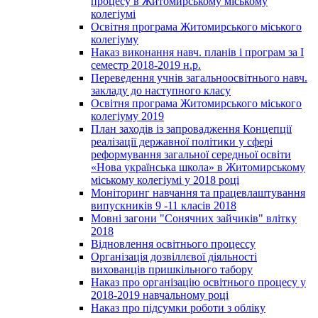
процесу в Житомирському міському
колегіумі
Освітня програма Житомирського міського
колегіуму
Наказ виконання навч. планів і програм за І
семестр 2018-2019 н.р.
Переведення учнів загальноосвітнього навч.
закладу до наступного класу
Освітня програма Житомирського міського
колегіуму 2019
План заходів із запровадження Концепції
реалізації державної політики у сфері
реформування загальної середньої освіти
«Нова українська школа» в Житомирському
міському колегіумі у 2018 році
Моніторинг навчання та працевлаштування
випускників 9 -11 класів 2018
Мовні загони "Сонячних зайчиків" влітку
2018
Відновлення освітнього процессу
Організація дозвіллєвої діяльності
вихованців пришкільного табору
Наказ про організацію освітнього процесу у
2018-2019 навчальному році
Наказ про підсумки роботи з обліку