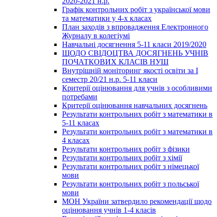
2020-2021 н.р.
Графік контрольних робіт з української мови
та математики у 4-х класах
План заходів з впровадження Електронного
Журналу в колегіумі
Навчальні досягнення 5-11 класи 2019/2020
ЩОДО СВІДОЦТВА ДОСЯГНЕНЬ УЧНІВ
ПОЧАТКОВИХ КЛАСІВ НУШ
Внутрішній моніторинг якості освіти за І
семестр 20/21 н.р. 5-11 класи
Критерії оцінювання для учнів з особливими
потребами
Критерії оцінювання навчальних досягнень
Результати контрольних робіт з математики в
5-11 класах
Результати контрольних робіт з математики в
4 класах
Результати контрольних робіт з фізики
Результати контрольних робіт з хімії
Результати контрольних робіт з німецької
мови
Результати контрольних робіт з польської
мови
МОН України затвердило рекомендації щодо
оцінювання учнів 1-4 класів