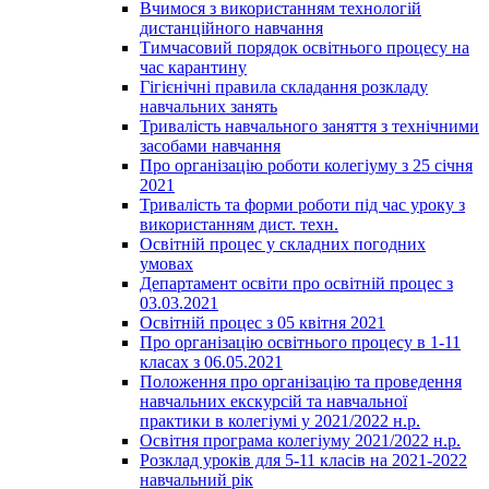
Вчимося з використанням технологій
дистанційного навчання
Тимчасовий порядок освітнього процесу на
час карантину
Гігієнічні правила складання розкладу
навчальних занять
Тривалість навчального заняття з технічними
засобами навчання
Про організацію роботи колегіуму з 25 січня
2021
Тривалість та форми роботи під час уроку з
використанням дист. техн.
Освітній процес у складних погодних
умовах
Департамент освіти про освітній процес з
03.03.2021
Освітній процес з 05 квітня 2021
Про організацію освітнього процесу в 1-11
класах з 06.05.2021
Положення про організацію та проведення
навчальних екскурсій та навчальної
практики в колегіумі у 2021/2022 н.р.
Освітня програма колегіуму 2021/2022 н.р.
Розклад уроків для 5-11 класів на 2021-2022
навчальний рік