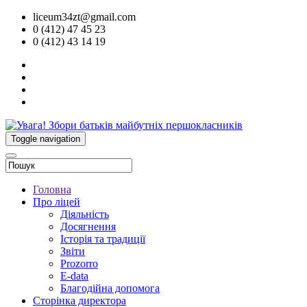
liceum34zt@gmail.com
0 (412) 47 45 23
0 (412) 43 14 19
Toggle navigation
Головна
Про ліцей
Діяльність
Досягнення
Історія та традиції
Звіти
Prozorro
E-data
Благодійна допомога
Сторінка директора