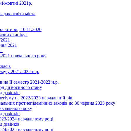
ні-жовтні 2021р.
ладах освіти міста
освіти від 10.11.2020
мових канікул
/2021
чня 2021
рі
2021 навчального року
ласів
му у 2021/2022 н.р.
 на ІІ семестр 2021-2022 н.р.
од дії воєнного стану
д дзвінків
легіуму на 2022/2023 навчальний рік
льних протиепідемічних заходів до 30 червня 2023 року
навчального року
д дзвінків
2023/2024 навчальному році
д дзвінків
2024/2025 навчальному році