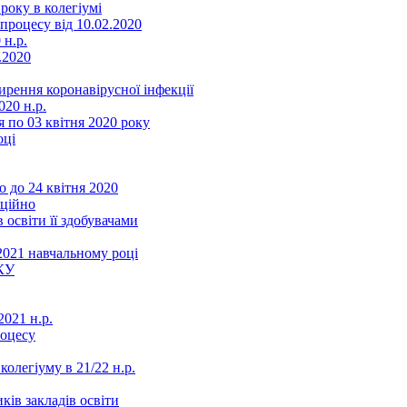
року в колегіумі
роцесу від 10.02.2020
 н.р.
.2020
ення коронавірусної інфекції
20 н.р.
 по 03 квітня 2020 року
оці
 до 24 квітня 2020
нційно
 освіти її здобувачами
2021 навчальному році
КУ
021 н.р.
роцесу
колегіуму в 21/22 н.р.
ків закладів освіти