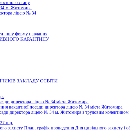
 воєнного стану
 34 м. Житомира
ектора ліцею № 34
ти іншу форму навчання
ТИВНОГО КАРАНТИНУ
ЧИКІВ ЗАКЛАДУ ОСВІТИ
р.
осади директора ліцею № 34 міста Житомира
щення вакантної посади директора ліцею № 34 міста Житомира
осади директора ліцею № 34 м. Житомира з трудовим колективом 
27 н.р.
ьного захисту План, графік проведення Дня цивільного захисту і 