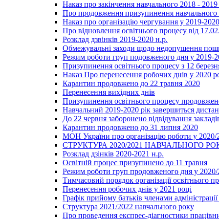
Наказ про закінчення навчального 2018 - 2019 
Про продовження призупинення навчального п
Наказ про організацію чергування у 2019-2020
Про відновлення освітнього процесу від 17.02
Розклад дзвінків 2019-2020 н.р.
Обмежувальні заходи щодо недопушення пошир
Режим роботи груп подовженого дня у 2019-20
Призупинення освітнього процесу з 12 березня
Наказ Про перенесення робочих днів у 2020 р
Карантин продовжено до 22 травня 2020
Перенесення вихідних днів
Призупинення освітнього процесу продовжено
Навчальний 2019-2020 рік завершиться диста
До 22 червня заборонено відвідування закладів
Карантин продовжено до 31 липня 2020
МОН України про організацію роботи у 2020/
СТРУКТУРА 2020/2021 НАВЧАЛЬНОГО РО
Розклад дзінків 2020-2021 н.р.
Освітній процес призупинено до 11 травня
Режим роботи груп продовженого дня у 2020/2
Тимчасовий порядок організації освітнього п
Перенесення робочих днів у 2021 році
Графік прийому батьків членами адміністрації 
Структура 2021/2022 навчального року
Про проведення експрес-діагностики працівни