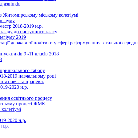
д дзвінків
в Житомирському міському колегіумі
легіуму
местр 2018-2019 н.р.
акладу до наступного класу
легіуму 2019
ізації державної політики у сфері реформування загальної серед
ускників 9 -11 класів 2018
8
в пришкільного табору
018-2019 навчальному році
ня навч. та працевл.
019-2020 н.р.
ення освітнього процесу
вітньому процесі ЖМК
 колегіумі
19-2020 н.р.
 н.р.