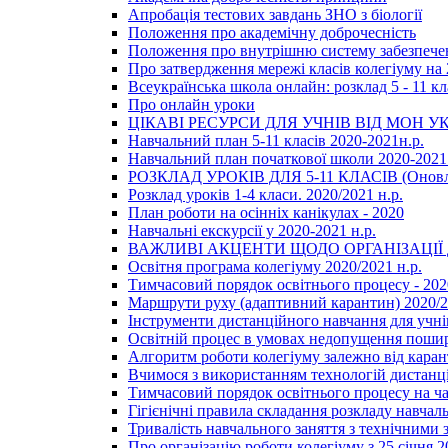
Апробація тестових завдань ЗНО з біології
Положення про академічну доброчесність
Положення про внутрішню систему забезпечен
Про затвердження мережі класів колегіуму на 
Всеукраїнська школа онлайн: розклад 5 - 11 кл
Про онлайн уроки
ЦІКАВІ РЕСУРСИ ДЛЯ УЧНІВ ВІД МОН У
Навчальний план 5-11 класів 2020-2021н.р.
Навчальний план початкової школи 2020-2021 
РОЗКЛАД УРОКІВ ДЛЯ 5-11 КЛАСІВ (Оновл
Розклад уроків 1-4 класи. 2020/2021 н.р.
План роботи на осінніх канікулах - 2020
Навчальні екскурсії у 2020-2021 н.р.
ВАЖЛИВІ АКЦЕНТИ ЩОДО ОРГАНІЗАЦІ
Освітня програма колегіуму 2020/2021 н.р.
Тимчасовий порядок освітнього процесу - 202
Маршрути руху (адаптивний карантин) 2020/
Інструменти дистанційного навчання для учнів
Освітній процес в умовах недопущення пошир
Алгоритм роботи колегіуму залежно від каран
Вчимося з використанням технологій дистанц
Тимчасовий порядок освітнього процесу на ч
Гігієнічні правила складання розкладу навчал
Тривалість навчального заняття з технічними
Про організацію роботи колегіуму з 25 січня 2