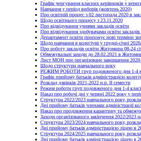
Графік чергування класних керівників у верес
Навчання у період виборів (жовтень 2020)
Про освітній процес з 02 листопада 2020 в зак
Щодо освітнього процесу з 23.11.2020
Про відвідування учнями закладів освіти
Про відвідування здобувачами освіти закладів 
Департамент освіти пропонує нові терміни зи
Щодо навчання в колегіумі у грудні-січні 2020
Про роботу закладів освіти Житомира 08-24 сі
Обмежувальні заходи до 28.02.2021 в Житоми
Лист МОН про організоване завершення 2020-
Щодо структури навчального року
РЕЖИМ РОБОТИ груп подовженого дня 1-4 к
Графік прийому батьків адміністрацією колегіу
Розклад дзвінків 2021-2022 н.р. ІІ семестр
Режим роботи груп подовженого дня 1-4 класів
Наказ про робочі дні у червні 2022 року у пері
Структура 2022/2023 навчального року, розкла
Дні прийому батьків членами адміністрації ко
Наказ про продовження карантину та обмежува
Заходи організованого закінчення 2022/2023 
Структура 2023/2024 навчального року, розкла
Дні прийому батьків адміністрацією ліцею в 
Структура 2024/2025 навчального року, розкла
Дні прийому батьків адміністрацією ліцею в 