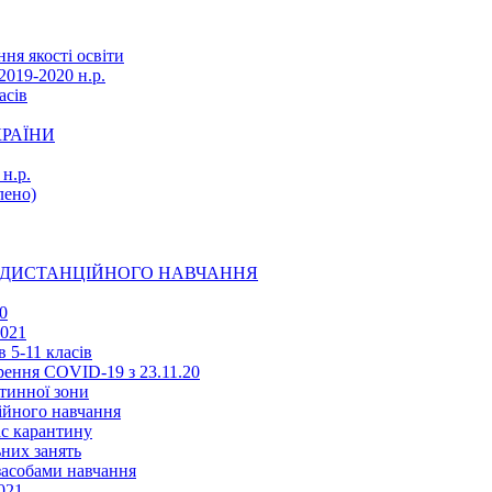
ня якості освіти
2019-2020 н.р.
асів
КРАЇНИ
н.р.
ено)
Ї ДИСТАНЦІЙНОГО НАВЧАННЯ
0
2021
 5-11 класів
ення COVID-19 з 23.11.20
тинної зони
ійного навчання
ас карантину
ьних занять
 засобами навчання
021