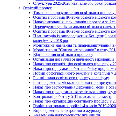
Структура 2025/2026 навчального року, розкла
Освітній процес
Тимчасове призупинення освітнього процесу 
Освітня програма Житомирського міського ко
Наказ виконання навч. планів і програм за І се
Переведення учнів загальноосвітнього навч. з
Освітня програма Житомирського міського ко
План заходів із запровадження Концепції реал
колегіумі у 2018 році
Моніторинг навчання та працевлаштування вип
Мовні загони "Сонячних зайчиків" влітку 201
Відновлення освітнього процессу
Організація дозвіллєвої діяльності вихованці
Наказ про організацію освітнього процесу у 2
Наказ про підсумки роботи з обліку продовжен
Норми орфографічного режиму в колегіумі у 2
Річний план освітнього процесу колегіуму
Розпорядження міського голови про призупин
Наказ про застосування державної мови в ос
Наказ про призупинення освітнього процесу в
Контрольні роботи у 5-11 класах за І семестр
Наказ про організацію освітнього процесу у 20
Графік контрольних робіт 1-4 класів 2019-2020
Впровадження електронного журналу
Академічна доброчесність: принципи