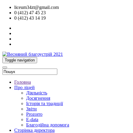
liceum34zt@gmail.com
0 (412) 47 45 23
0 (412) 43 14 19
Toggle navigation
Головна
Про ліцей
Діяльність
Досягнення
Історія та традиції
Звіти
Prozorro
E-data
Благодійна допомога
Сторінка директора