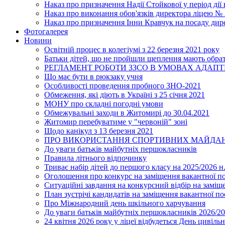
Наказ про призначення Надії Стойкової у період дії
Наказ про виконання обов'язків директора ліцею №
Наказ про призначення Інни Кравчук на посаду дир
Фотогалерея
Новини
Освітній процес в колегіумі з 22 березня 2021 року
Батьки дітей, що не пройшли щеплення мають обра
РЕГЛАМЕНТ РОБОТИ ЗЗСО В УМОВАХ АДАП
Що має бути в рюкзаку учня
Особливості проведення пробного ЗНО-2021
Обмеження, які діють в Україні з 25 січня 2021
МОНУ про складні погодні умови
Обмежувальні заходи в Житомирі до 30.04.2021
Житомир перебуватиме у "червоній" зоні
Щодо канікул з 13 березня 2021
ПРО ВИКОРИСТАННЯ СПОРТИВНИХ МАЙДАН
До уваги батьків майбутніх першокласників
Правила літнього відпочинку
Триває набір дітей до першого класу на 2025/2026 н.
Оголошення про конкурс на заміщення вакантної п
Ситуаційні завдання на конкурсний відбір на замі
План зустрічі кандидатів на заміщення вакантної п
Про Міжнародний день шкільного харчування
До уваги батьків майбутніх першокласників 2026/20
24 квітня 2026 року у ліцеї відбудеться День цивіл