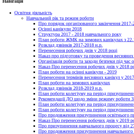
Навігація
Освітня діяльність
Навчальний рік та режим роботи
Про порядок організованого закінчення 2017-
Осінні канікули 2018
Структура 2017 - 2018 навчального року
План роботи ЖМК на зимових канікулах з 22.1
Розклад дзвінків 2017-2018 н.р.
Перенесення робочих днів у 2018 році
Наказ про підготовку та проведення весняних
Організація роботи та заходи безпеки під час о
Наказ Про перенесення робочих днів у 2018 р
План роботи на осінні канікули - 2019
Перенесення термінів весняних канікул у 2017
План роботи на зимових канікулах
Розклад дзвінків 2018-2019 н.р.
План роботи колегіуму на період призупиненн
Рекомендації ДО щодо зміни режиму роботи 
План роботи колегіуму на період призупиненн
План роботи колегіуму на період призупиненн
Про продовження призупинення освітнього пр
Наказ Про перенесення робочих днів у 2019 р
Про призупинення навчального процесу від 2
Про продовження призупинення навчального п