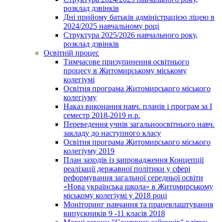
розклад дзвінків
Дні прийому батьків адміністрацією ліцею в
2024/2025 навчальному році
Структура 2025/2026 навчального року,
розклад дзвінків
Освітній процес
Тимчасове призупинення освітнього
процесу в Житомирському міському
колегіумі
Освітня програма Житомирського міського
колегіуму
Наказ виконання навч. планів і програм за І
семестр 2018-2019 н.р.
Переведення учнів загальноосвітнього навч.
закладу до наступного класу
Освітня програма Житомирського міського
колегіуму 2019
План заходів із запровадження Концепції
реалізації державної політики у сфері
реформування загальної середньої освіти
«Нова українська школа» в Житомирському
міському колегіумі у 2018 році
Моніторинг навчання та працевлаштування
випускників 9 -11 класів 2018