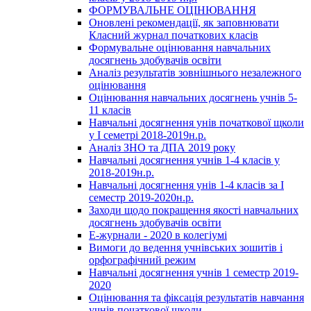
ФОРМУВАЛЬНЕ ОЦІНЮВАННЯ
Оновлені рекомендації, як заповнювати
Класний журнал початкових класів
Формувальне оцінювання навчальних
досягнень здобувачів освіти
Аналіз результатів зовнішнього незалежного
оцінювання
Оцінювання навчальних досягнень учнів 5-
11 класів
Навчальні досягнення унів початкової щколи
у І семетрі 2018-2019н.р.
Аналіз ЗНО та ДПА 2019 року
Навчальні досягнення учнів 1-4 класів у
2018-2019н.р.
Навчальні досягнення унів 1-4 класів за І
семестр 2019-2020н.р.
Заходи щодо покращення якості навчальних
досягнень здобувачів освіти
Е-журнали - 2020 в колегіумі
Вимоги до ведення учнівських зошитів і
орфографічний режим
Навчальні досягнення учнів 1 семестр 2019-
2020
Оцінювання та фіксація результатів навчання
учнів початкової школи