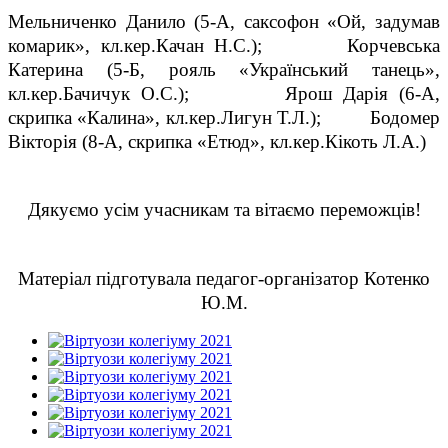
Мельниченко Данило (5-А, саксофон «Ой, задумав
комарик», кл.кер.Качан Н.С.); Корчевська
Катерина (5-Б, рояль «Український танець»,
кл.кер.Бачичук О.С.); Ярош Дарія (6-А,
скрипка «Калина», кл.кер.Лигун Т.Л.); Бодомер
Вікторія (8-А, скрипка «Етюд», кл.кер.Кікоть Л.А.)
Дякуємо усім учасникам та вітаємо переможців!
Матеріал підготувала педагог-організатор Котенко
Ю.М.