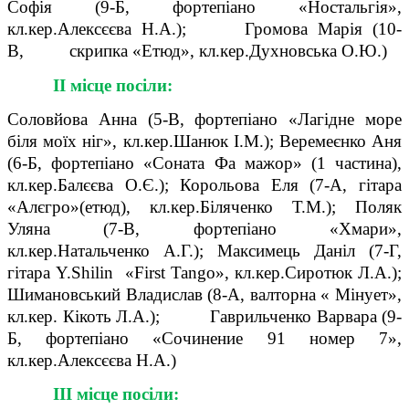
Софія (9-Б, фортепіано «Ностальгія»,
кл.кер.Алексєєва Н.А.); Громова Марія (10-
В, скрипка «Етюд», кл.кер.Духновська О.Ю.)
ІІ місце посіли:
Соловйова Анна (5-В, фортепіано «Лагідне море
біля моїх ніг», кл.кер.Шанюк І.М.); Веремеєнко Аня
(6-Б, фортепіано «Соната Фа мажор» (1 частина),
кл.кер.Балєєва О.Є.); Корольова Еля (7-А, гітара
«Алєгро»(етюд), кл.кер.Біляченко Т.М.); Поляк
Уляна (7-В, фортепіано «Хмари»,
кл.кер.Натальченко А.Г.); Максимець Даніл (7-Г,
гітара Y.Shіlin «First Tango», кл.кер.Сиротюк Л.А.);
Шимановський Владислав (8-А, валторна « Мінует»,
кл.кер. Кікоть Л.А.); Гаврильченко Варвара (9-
Б, фортепіано «Сочинение 91 номер 7»,
кл.кер.Алексєєва Н.А.)
ІІІ місце посіли: