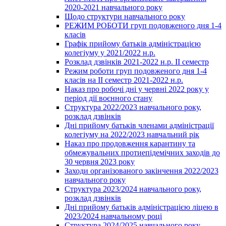
2020-2021 навчального року
Щодо структури навчального року
РЕЖИМ РОБОТИ груп подовженого дня 1-4
класів
Графік прийому батьків адміністрацією
колегіуму у 2021/2022 н.р.
Розклад дзвінків 2021-2022 н.р. ІІ семестр
Режим роботи груп подовженого дня 1-4
класів на ІІ семестр 2021-2022 н.р.
Наказ про робочі дні у червні 2022 року у
період дії воєнного стану
Структура 2022/2023 навчального року,
розклад дзвінків
Дні прийому батьків членами адміністрації
колегіуму на 2022/2023 навчальний рік
Наказ про продовження карантину та
обмежувальних протиепідемічних заходів до
30 червня 2023 року
Заходи організованого закінчення 2022/2023
навчального року
Структура 2023/2024 навчального року,
розклад дзвінків
Дні прийому батьків адміністрацією ліцею в
2023/2024 навчальному році
Структура 2024/2025 навчального року,