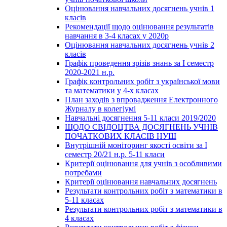
Оцінювання навчальних досягнень учнів 1
класів
Рекомендації щодо оцінювання результатів
навчання в 3-4 класах у 2020р
Оцінювання навчальних досягнень учнів 2
класів
Графік проведення зрізів знань за І семестр
2020-2021 н.р.
Графік контрольних робіт з української мови
та математики у 4-х класах
План заходів з впровадження Електронного
Журналу в колегіумі
Навчальні досягнення 5-11 класи 2019/2020
ЩОДО СВІДОЦТВА ДОСЯГНЕНЬ УЧНІВ
ПОЧАТКОВИХ КЛАСІВ НУШ
Внутрішній моніторинг якості освіти за І
семестр 20/21 н.р. 5-11 класи
Критерії оцінювання для учнів з особливими
потребами
Критерії оцінювання навчальних досягнень
Результати контрольних робіт з математики в
5-11 класах
Результати контрольних робіт з математики в
4 класах