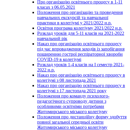
Про організацію освітнього процесу в 1-11
класах з 06.05.2021
Положення про організацію та проведення
навчальних екскурсій та навчальної
практики в колегіумі у 2021/2022 н.р.
Освітня програма колегіуму 2021/2022 н.р.
Розклад уроків для 5-11 класів на 2021-2022
навчальний рік
Наказ про організацію освітнього процесу
під час впровадження заходів із запобігання
поширенню гострої респіраторної хвороби
COVID-19 в колегіумі
Розклад уроків 1-4 класів на І семестр 2021-
2022 н.р.
Наказ про організацію освітнього процесу в
колегіумі з 08 листопада 2021
Наказ про організацію освітнього процесу в
колегіумі з 17 листопада 2021 року
Положення про команду психолого-
педагогічного супроводу дитини з
особливими освітніми потребами
Житомирського міського колегіуму
Положення про дистанційну форму здобуття
повної загальної середньої освіти
Житомирського міського колегіуму