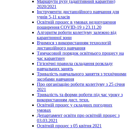
Маршрути руху (адаптивний карантин)
2020/2021
Інструменти дистанційного навчання для
учнів 5-11 класів
Освітній процес в умовах недопущення
поширення COVID-19 з 23.11.20
Алгоритм роботи колегіуму залежно від
карантинної зони
Вчимося з використанням технологій
дистанційного навчання
Тимчасовий порядок освітнього процесу на
час карантину
Гігієнічні правила складання розкладу
навчальних занять
Тривалість навчального заняття з технічними
засобами навчання
Про організацію роботи колегіуму з 25 січня
2021
Тривалість та форми роботи під час уроку з
використанням дист. техн.
Освітній процес у складних погодних
умовах
Департамент освіти про освітній процес з
03.03.2021
Освітній процес з 05 квітня 2021