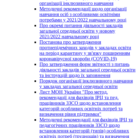
організації інклюзивного навчання
Методичні рекомендації щодо організації
навчання осіб з особливими освітніми
потребами у 2021/2022 навчальному році
Про окремі питання діяльності закладів
загальної середньої освіти у новому
2021/2022 навчальному році
Постанова про затвердження
протиепідемічних заходів у закладах освіти
на період карантину у зв'язку поширенням
коронавірусної хвороби (COVID-19)
Про затвердження форм звітності з питань
діяльності закладів загальної середньої освіти
та інструкцій щодо їх заповнення
Порядок організації інклюзивного навчання
у закладах загальної середньої освіти
Лист МОН України "Про метод.
рекомендації для фахівців ІРЦ та пед.
працівників ЗЗСО щодо встановлення
категорій особливих освітніх потреб та
визначення рівня підтримки"
Методичні рекомендації для фахівців ІРЦ та
педагогічних працівників ЗЗСО щодо
встановлення категорій (типів) особливих
освітніх потреб (труднощів) та визначення