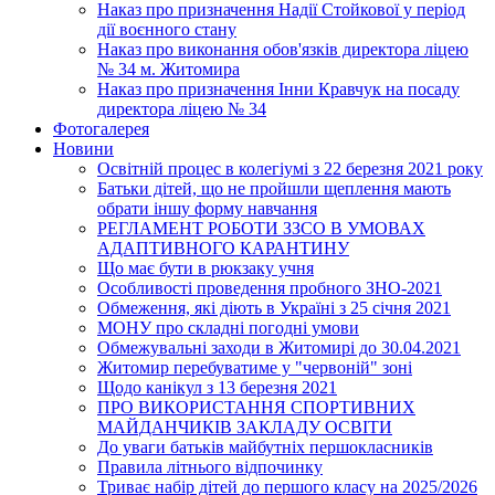
Наказ про призначення Надії Стойкової у період
дії воєнного стану
Наказ про виконання обов'язків директора ліцею
№ 34 м. Житомира
Наказ про призначення Інни Кравчук на посаду
директора ліцею № 34
Фотогалерея
Новини
Освітній процес в колегіумі з 22 березня 2021 року
Батьки дітей, що не пройшли щеплення мають
обрати іншу форму навчання
РЕГЛАМЕНТ РОБОТИ ЗЗСО В УМОВАХ
АДАПТИВНОГО КАРАНТИНУ
Що має бути в рюкзаку учня
Особливості проведення пробного ЗНО-2021
Обмеження, які діють в Україні з 25 січня 2021
МОНУ про складні погодні умови
Обмежувальні заходи в Житомирі до 30.04.2021
Житомир перебуватиме у "червоній" зоні
Щодо канікул з 13 березня 2021
ПРО ВИКОРИСТАННЯ СПОРТИВНИХ
МАЙДАНЧИКІВ ЗАКЛАДУ ОСВІТИ
До уваги батьків майбутніх першокласників
Правила літнього відпочинку
Триває набір дітей до першого класу на 2025/2026