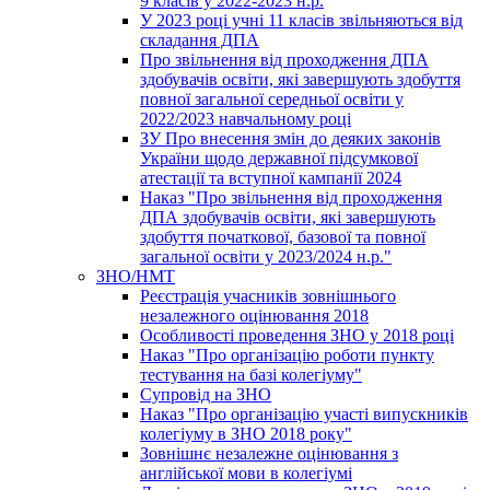
9 класів у 2022-2023 н.р.
У 2023 році учні 11 класів звільняються від
складання ДПА
Про звільнення від проходження ДПА
здобувачів освіти, які завершують здобуття
повної загальної середньої освіти у
2022/2023 навчальному році
ЗУ Про внесення змін до деяких законів
України щодо державної підсумкової
атестації та вступної кампанії 2024
Наказ "Про звільнення від проходження
ДПА здобувачів освіти, які завершують
здобуття початкової, базової та повної
загальної освіти у 2023/2024 н.р."
ЗНО/НМТ
Реєстрація учасників зовнішнього
незалежного оцінювання 2018
Особливості проведення ЗНО у 2018 році
Наказ "Про організацію роботи пункту
тестування на базі колегіуму"
Супровід на ЗНО
Наказ "Про організацію участі випускників
колегіуму в ЗНО 2018 року"
Зовнішнє незалежне оцінювання з
англійської мови в колегіумі