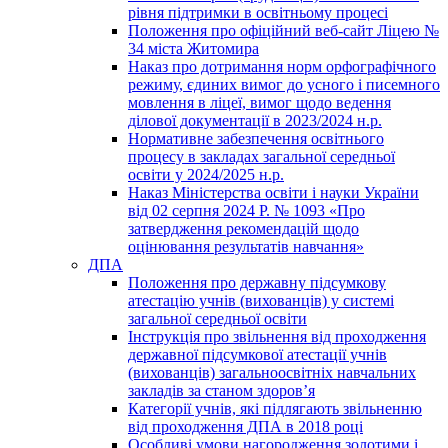
рівня підтримки в освітньому процесі
Положення про офіційний веб-сайт Ліцею №
34 міста Житомира
Наказ про дотримання норм орфографічного
режиму, єдиних вимог до усного і писемного
мовлення в ліцеї, вимог щодо ведення
ділової документації в 2023/2024 н.р.
Нормативне забезпечення освітнього
процесу в закладах загальної середньої
освіти у 2024/2025 н.р.
Наказ Міністерства освіти і науки України
від 02 серпня 2024 Р. № 1093 «Про
затвердження рекомендацій щодо
оцінювання результатів навчання»
ДПА
Положення про державну підсумкову
атестацію учнів (вихованців) у системі
загальної середньої освіти
Інструкція про звільнення від проходження
державної підсумкової атестації учнів
(вихованців) загальноосвітніх навчальних
закладів за станом здоров’я
Категорії учнів, які підлягають звільненню
від проходження ДПА в 2018 році
Особливі умови нагородження золотими і