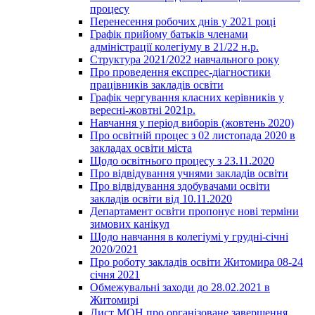
процесу
Перенесення робочих днів у 2021 році
Графік прийому батьків членами
адміністрації колегіуму в 21/22 н.р.
Структура 2021/2022 навчального року
Про проведення експрес-діагностики
працівників закладів освіти
Графік чергування класних керівників у
вересні-жовтні 2021р.
Навчання у період виборів (жовтень 2020)
Про освітній процес з 02 листопада 2020 в
закладах освіти міста
Щодо освітнього процесу з 23.11.2020
Про відвідування учнями закладів освіти
Про відвідування здобувачами освіти
закладів освіти від 10.11.2020
Департамент освіти пропонує нові терміни
зимових канікул
Щодо навчання в колегіумі у грудні-січні
2020/2021
Про роботу закладів освіти Житомира 08-24
січня 2021
Обмежувальні заходи до 28.02.2021 в
Житомирі
Лист МОН про організоване завершення