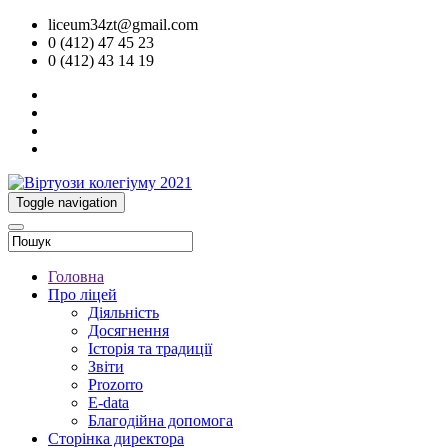
liceum34zt@gmail.com
0 (412) 47 45 23
0 (412) 43 14 19
Toggle navigation
Головна
Про ліцей
Діяльність
Досягнення
Історія та традиції
Звіти
Prozorro
E-data
Благодійна допомога
Сторінка директора