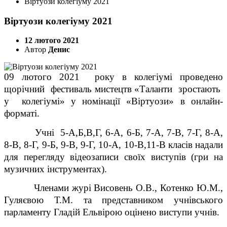
Віртуози колегіуму 2021
Віртуози колегіуму 2021
12 лютого 2021
Автор
Денис
09 лютого 2021 року в колегіумі проведено
щорічний фестиваль мистецтв «Таланти зростають
у колегіумі» у номінації «Віртуози» в онлайн-
форматі.
Учні 5-А,Б,В,Г, 6-А, 6-Б, 7-А, 7-В, 7-Г, 8-А,
8-В, 8-Г, 9-Б, 9-В, 9-Г, 10-А, 10-В,11-В класів надали
для перегляду відеозаписи своїх виступів (гри на
музичних інструментах).
Членами журі Висовень О.В., Котенко Ю.М.,
Гуляєвою Т.М. та представником учнівського
парламенту Гладій Ельвірою оцінено виступи учнів.