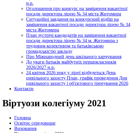
н.р.
Оголошення про конкурс на заміщення вакантної
посади директора ліцею № 34 міста Житомира
Ситуаційні завдання на конкурсний відбір на
заміщення вакантної посади директора ліцею № 34
міста Житомира
План зустрічі кандидатів на заміщення вакантної
посади директора ліцею № 34 м. Житомира з
трудовим колективом та батьківською
громадськістю закладу
Про Міжнародний день шкільного харчування
До уваги батьків майбутніх першокласників
2026/2027 н.р.
24 квітня 2026 року у ліцеї відбудеться День
цивільного захисту План, графік проведення Дня
цивільного захисту і об'єктового тренування 2026
Контакти
Віртуози колегіуму 2021
Головна
Освітнє середовище
Виховання