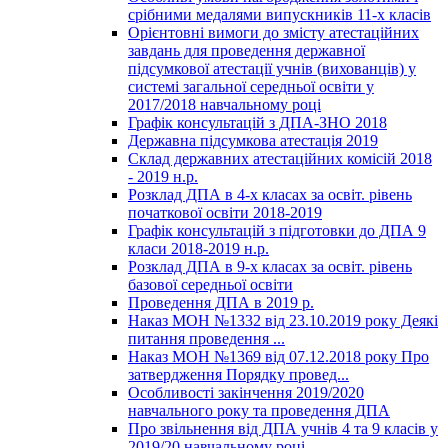
срібними медалями випускників 11-х класів
Орієнтовні вимоги до змісту атестаційних
завдань для проведення державної
підсумкової атестації учнів (вихованців) у
системі загальної середньої освіти у
2017/2018 навчальному році
Графік консультацій з ДПА-ЗНО 2018
Державна підсумкова атестація 2019
Склад державних атестаційних комісій 2018
- 2019 н.р.
Розклад ДПА в 4-х класах за освіт. рівень
початкової освіти 2018-2019
Графік консультацій з підготовки до ДПА 9
класи 2018-2019 н.р.
Розклад ДПА в 9-х класах за освіт. рівень
базової середньої освіти
Проведення ДПА в 2019 р.
Наказ МОН №1332 від 23.10.2019 року Деякі
питання проведення ...
Наказ МОН №1369 від 07.12.2018 року Про
затвердження Порядку провед...
Особливості закінчення 2019/2020
навчального року та проведення ДПА
Про звільнення від ДПА учнів 4 та 9 класів у
2019/20 навчальному році