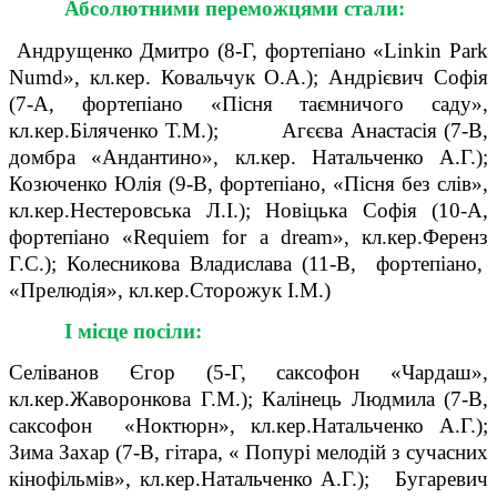
Абсолютними переможцями
стали:
Андрущенко Дмитро (8-Г, фортепіано «Linkin Park
Numd», кл.кер. Ковальчук О.А.); Андрієвич Софія
(7-А, фортепіано «Пісня таємничого саду»,
кл.кер.Біляченко Т.М.); Агєєва Анастасія (7-В,
домбра «Андантино», кл.кер. Натальченко А.Г.);
Козюченко Юлія (9-В, фортепіано, «Пісня без слів»,
кл.кер.Нестеровська Л.І.); Новіцька Софія (10-А,
фортепіано «Requiem for a dream», кл.кер.Ференз
Г.С.); Колесникова Владислава (11-В, фортепіано,
«Прелюдія», кл.кер.Сторожук І.М.)
І місце посіли:
Селіванов Єгор (5-Г, саксофон «Чардаш»,
кл.кер.Жаворонкова Г.М.); Калінець Людмила (7-В,
саксофон «Ноктюрн», кл.кер.Натальченко А.Г.);
Зима Захар (7-В, гітара, « Попурі мелодій з сучасних
кінофільмів», кл.кер.Натальченко А.Г.); Бугаревич