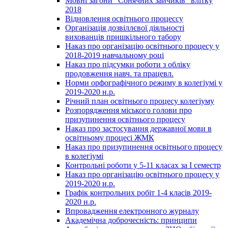
Мовні загони "Сонячних зайчиків" влітку
2018
Відновлення освітнього процессу
Організація дозвіллєвої діяльності
вихованців пришкільного табору
Наказ про організацію освітнього процесу у
2018-2019 навчальному році
Наказ про підсумки роботи з обліку
продовження навч. та працевл.
Норми орфографічного режиму в колегіумі у
2019-2020 н.р.
Річний план освітнього процесу колегіуму
Розпорядження міського голови про
призупинення освітнього процесу
Наказ про застосування державної мови в
освітньому процесі ЖМК
Наказ про призупинення освітнього процесу
в колегіумі
Контрольні роботи у 5-11 класах за І семестр
Наказ про організацію освітнього процесу у
2019-2020 н.р.
Графік контрольних робіт 1-4 класів 2019-
2020 н.р.
Впровадження електронного журналу
Академічна доброчесність: принципи