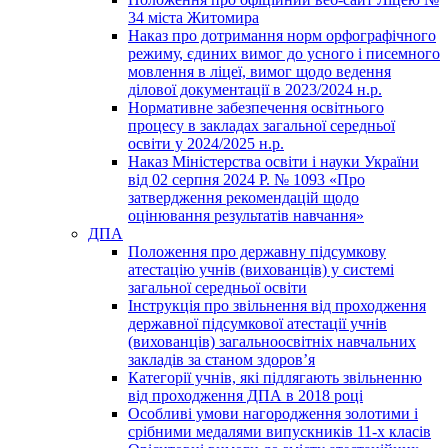
34 міста Житомира
Наказ про дотримання норм орфографічного
режиму, єдиних вимог до усного і писемного
мовлення в ліцеї, вимог щодо ведення
ділової документації в 2023/2024 н.р.
Нормативне забезпечення освітнього
процесу в закладах загальної середньої
освіти у 2024/2025 н.р.
Наказ Міністерства освіти і науки України
від 02 серпня 2024 Р. № 1093 «Про
затвердження рекомендацій щодо
оцінювання результатів навчання»
ДПА
Положення про державну підсумкову
атестацію учнів (вихованців) у системі
загальної середньої освіти
Інструкція про звільнення від проходження
державної підсумкової атестації учнів
(вихованців) загальноосвітніх навчальних
закладів за станом здоров’я
Категорії учнів, які підлягають звільненню
від проходження ДПА в 2018 році
Особливі умови нагородження золотими і
срібними медалями випускників 11-х класів