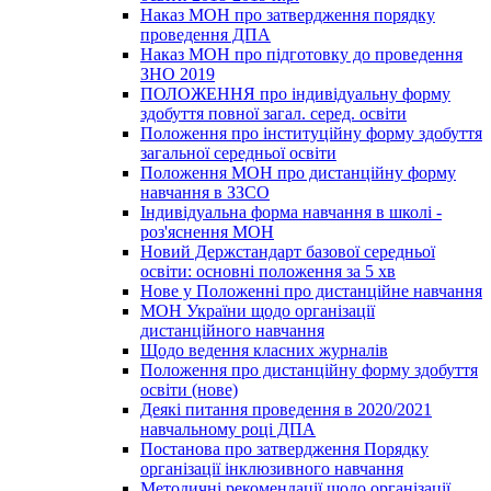
Наказ МОН про затвердження порядку
проведення ДПА
Наказ МОН про підготовку до проведення
ЗНО 2019
ПОЛОЖЕННЯ про індивідуальну форму
здобуття повної загал. серед. освіти
Положення про інституційну форму здобуття
загальної середньої освіти
Положення МОН про дистанційну форму
навчання в ЗЗСО
Індивідуальна форма навчання в школі -
роз'яснення МОН
Новий Держстандарт базової середньої
освіти: основні положення за 5 хв
Нове у Положенні про дистанційне навчання
МОН України щодо організації
дистанційного навчання
Щодо ведення класних журналів
Положення про дистанційну форму здобуття
освіти (нове)
Деякі питання проведення в 2020/2021
навчальному році ДПА
Постанова про затвердження Порядку
організації інклюзивного навчання
Методичні рекомендації щодо організації