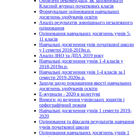
Оновлені рекомендації, як заповнювати
Класний журнал початкових класів
Формувальне оцінювання навчальних
досягнень здобувачів освіти
Аналіз результатів зовнішнього незалежного
оцінювання
Оцінювання навчальних досягнень учнів 5-
11 класів
Навчальні досягнення унів початкової щколи
у І семетрі 2018-2019н.р.
Аналіз ЗНО та ДПА 2019 року
Навчальні досягнення учнів 1-4 класів у
2018-2019н.р.
Навчальні досягнення унів 1-4 класів за І
семестр 2019-2020н.р.
Заходи щодо покращення якості навчальних
досягнень здобувачів освіти
Е-журнали - 2020 в колегіумі
Вимоги до ведення учнівських зошитів і
орфографічний режим
Навчальні досягнення учнів 1 семестр 2019-
2020
Оцінювання та фіксація результатів навчання
учнів початкової школи
Оцінювання навчальних досягнень учнів 1