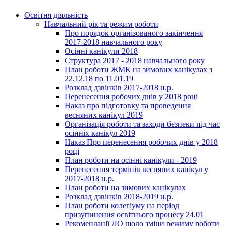
Освітня діяльність
Навчальний рік та режим роботи
Про порядок організованого закінчення
2017-2018 навчального року
Осінні канікули 2018
Структура 2017 - 2018 навчального року
План роботи ЖМК на зимових канікулах з
22.12.18 по 11.01.19
Розклад дзвінків 2017-2018 н.р.
Перенесення робочих днів у 2018 році
Наказ про підготовку та проведення
весняних канікул 2019
Організація роботи та заходи безпеки під час
осінніх канікул 2019
Наказ Про перенесення робочих днів у 2018
році
План роботи на осінні канікули - 2019
Перенесення термінів весняних канікул у
2017-2018 н.р.
План роботи на зимових канікулах
Розклад дзвінків 2018-2019 н.р.
План роботи колегіуму на період
призупинення освітнього процесу 24.01
Рекомендації ДО щодо зміни режиму роботи