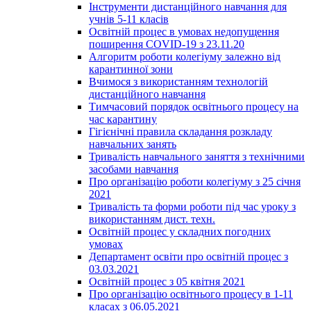
Інструменти дистанційного навчання для
учнів 5-11 класів
Освітній процес в умовах недопущення
поширення COVID-19 з 23.11.20
Алгоритм роботи колегіуму залежно від
карантинної зони
Вчимося з використанням технологій
дистанційного навчання
Тимчасовий порядок освітнього процесу на
час карантину
Гігієнічні правила складання розкладу
навчальних занять
Тривалість навчального заняття з технічними
засобами навчання
Про організацію роботи колегіуму з 25 січня
2021
Тривалість та форми роботи під час уроку з
використанням дист. техн.
Освітній процес у складних погодних
умовах
Департамент освіти про освітній процес з
03.03.2021
Освітній процес з 05 квітня 2021
Про організацію освітнього процесу в 1-11
класах з 06.05.2021