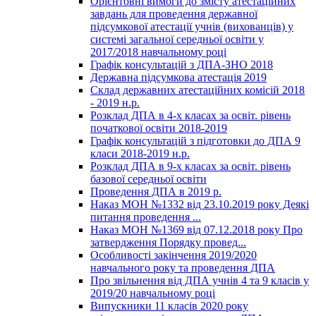
Орієнтовні вимоги до змісту атестаційних
завдань для проведення державної
підсумкової атестації учнів (вихованців) у
системі загальної середньої освіти у
2017/2018 навчальному році
Графік консультацій з ДПА-ЗНО 2018
Державна підсумкова атестація 2019
Склад державних атестаційних комісій 2018
- 2019 н.р.
Розклад ДПА в 4-х класах за освіт. рівень
початкової освіти 2018-2019
Графік консультацій з підготовки до ДПА 9
класи 2018-2019 н.р.
Розклад ДПА в 9-х класах за освіт. рівень
базової середньої освіти
Проведення ДПА в 2019 р.
Наказ МОН №1332 від 23.10.2019 року Деякі
питання проведення ...
Наказ МОН №1369 від 07.12.2018 року Про
затвердження Порядку провед...
Особливості закінчення 2019/2020
навчального року та проведення ДПА
Про звільнення від ДПА учнів 4 та 9 класів у
2019/20 навчальному році
Випускники 11 класів 2020 року