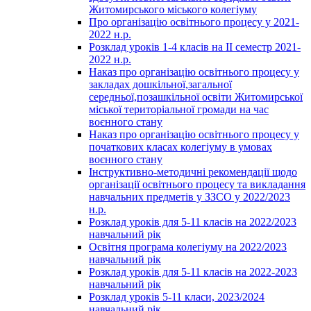
Житомирського міського колегіуму
Про організацію освітнього процесу у 2021-
2022 н.р.
Розклад уроків 1-4 класів на ІІ семестр 2021-
2022 н.р.
Наказ про організацію освітнього процесу у
закладах дошкільної,загальної
середньої,позашкільної освіти Житомирської
міської територіальної громади на час
воєнного стану
Наказ про організацію освітнього процесу у
початкових класах колегіуму в умовах
воєнного стану
Інструктивно-методичні рекомендації щодо
організації освітнього процесу та викладання
навчальних предметів у ЗЗСО у 2022/2023
н.р.
Розклад уроків для 5-11 класів на 2022/2023
навчальний рік
Освітня програма колегіуму на 2022/2023
навчальний рік
Розклад уроків для 5-11 класів на 2022-2023
навчальний рік
Розклад уроків 5-11 класи, 2023/2024
навчальний рік