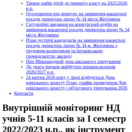
Триває набір дітей до першого класу на 2025/2026
н.р.
Оголошення про конкурс на заміщення вакантної
посади директора ліцею № 34 міста Житомира
Ситуаційні завдання на конкурсний відбір на
заміщення вакантної посади директора ліцею № 34
міста Житомира
План зустрічі кандидатів на заміщення вакантної
посади директора ліцею № 34 м. Житомира з
трудовим колективом та батьківською
громадськістю закладу
Про Міжнародний день шкільного харчування
До уваги батьків майбутніх першокласників
2026/2027 н.р.
24 квітня 2026 року у ліцеї відбудеться День
цивільного захисту План, графік проведення Дня
цивільного захисту і об'єктового тренування 2026
Контакти
Внутрішній моніторинг НД
учнів 5-11 класів за І семестр
2022/2023 н.р., як інструмент