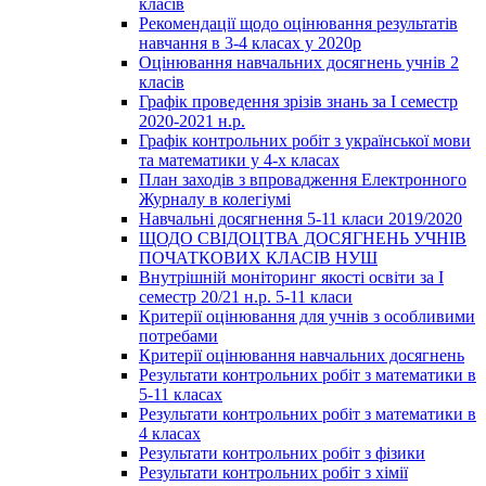
класів
Рекомендації щодо оцінювання результатів
навчання в 3-4 класах у 2020р
Оцінювання навчальних досягнень учнів 2
класів
Графік проведення зрізів знань за І семестр
2020-2021 н.р.
Графік контрольних робіт з української мови
та математики у 4-х класах
План заходів з впровадження Електронного
Журналу в колегіумі
Навчальні досягнення 5-11 класи 2019/2020
ЩОДО СВІДОЦТВА ДОСЯГНЕНЬ УЧНІВ
ПОЧАТКОВИХ КЛАСІВ НУШ
Внутрішній моніторинг якості освіти за І
семестр 20/21 н.р. 5-11 класи
Критерії оцінювання для учнів з особливими
потребами
Критерії оцінювання навчальних досягнень
Результати контрольних робіт з математики в
5-11 класах
Результати контрольних робіт з математики в
4 класах
Результати контрольних робіт з фізики
Результати контрольних робіт з хімії