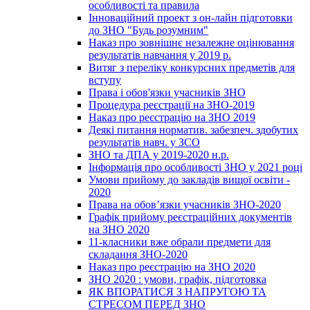
особливості та правила
Інноваційний проект з он-лайн підготовки
до ЗНО "Будь розумним"
Наказ про зовнішнє незалежне оцінювання
результатів навчання у 2019 р.
Витяг з переліку конкурсних предметів для
вступу
Права і обов'язки учасників ЗНО
Процедура реєстрації на ЗНО-2019
Наказ про реєстрацію на ЗНО 2019
Деякі питання норматив. забезпеч. здобутих
результатів навч. у ЗСО
ЗНО та ДПА у 2019-2020 н.р.
Інформація про особливості ЗНО у 2021 році
Умови прийому до закладів вищої освіти -
2020
Права на обов’язки учасників ЗНО-2020
Графік прийому реєстраційних документів
на ЗНО 2020
11-класники вже обрали предмети для
складання ЗНО-2020
Наказ про реєстрацію на ЗНО 2020
ЗНО 2020 : умови, графік, підготовка
ЯК ВПОРАТИСЯ З НАПРУГОЮ ТА
СТРЕСОМ ПЕРЕД ЗНО