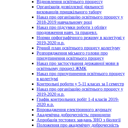
Відновлення освітнього процессу
Організація дозвіллєвої діяльності
вихованців пришкільного табору
Наказ про організацію освітнього процесу у
2018-2019 навчальному році
Наказ про підсумки роботи з обліку
продовження навч. та працевл.
Норми орфографічного режиму в колегіумі у
2019-2020 н.р.
Річний план освітнього процесу колегіуму
Розпорядження міського голови про
призупинення освітнього процесу
Наказ про застосування державної мови в
освітньому процесі ЖМК
Наказ про призупинення освітнього процесу
в колегіумі
Контрольні роботи у 5-11 класах за І семестр
Наказ про організацію освітнього процесу у
2019-2020 н.р.
Графік контрольних робіт 1-4 класів 2019-
2020 н.р.
Впровадження електронного журналу
Академічна доброчесність: принципи
Апробація тестових завдань ЗНО з біології
Положення про академічну доброчесність