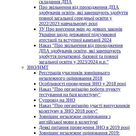
складання ДПА
Про звільнення від проходження ДПА
здобувачів освіти, які завершують здобуття
повної загальної середньої освіти у
2022/2023 навчальному році
ЗУ Про внесення змін до деяких законів
України щодо державної підсумкової
атестації та вступної кампанії 2024
Наказ "Про звільнення від проходження
ДПА здобувачів освіти, які завершують
здобуття початкової, базової та повної
загальної освіти у 2023/2024 н.р."
ЗНО/НМТ
Реєстрація учасників зовнішнього
незалежного оцінювання 2018
Особливості проведення ЗНО у 2018 році
Наказ "Про організацію роботи пункту
тестування на базі колегіуму"
Супровід на ЗНО
Наказ "Про організацію участі випускників
колегіуму в ЗНО 2018 року"
Зовнішнє незалежне оцінювання з
англійської мови в колегіумі
Деякі питання проведення ЗНО в 2019 році
Зовнішнє незалежне оцінювання 2019: