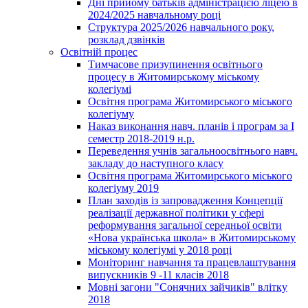
Дні прийому батьків адміністрацією ліцею в
2024/2025 навчальному році
Структура 2025/2026 навчального року,
розклад дзвінків
Освітній процес
Тимчасове призупинення освітнього
процесу в Житомирському міському
колегіумі
Освітня програма Житомирського міського
колегіуму
Наказ виконання навч. планів і програм за І
семестр 2018-2019 н.р.
Переведення учнів загальноосвітнього навч.
закладу до наступного класу
Освітня програма Житомирського міського
колегіуму 2019
План заходів із запровадження Концепції
реалізації державної політики у сфері
реформування загальної середньої освіти
«Нова українська школа» в Житомирському
міському колегіумі у 2018 році
Моніторинг навчання та працевлаштування
випускників 9 -11 класів 2018
Мовні загони "Сонячних зайчиків" влітку
2018