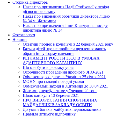
Сторінка директора
Наказ про призначення Надії Стойкової у період
дії воєнного стану
Наказ про виконання обов'язків директора ліцею
№ 34 м. Житомира
Наказ про призначення Інни Кравчук на посаду
директора ліцею № 34
Фотогалерея
Новини
Освітній процес в колегіумі з 22 березня 2021 року
Батьки дітей, що не пройшли щеплення мають
обрати іншу форму навчання
РЕГЛАМЕНТ РОБОТИ ЗЗСО В УМОВАХ
АДАПТИВНОГО КАРАНТИНУ
Що має бути в рюкзаку учня
Особливості проведення пробного ЗНО-2021
Обмеження, які діють в Україні з 25 січня 2021
МОНУ про складні погодні умови
Обмежувальні заходи в Житомирі до 30.04.2021
Житомир перебуватиме у "червоній" зоні
Щодо канікул з 13 березня 2021
ПРО ВИКОРИСТАННЯ СПОРТИВНИХ
МАЙДАНЧИКІВ ЗАКЛАДУ ОСВІТИ
До уваги батьків майбутніх першокласників
Правила літнього відпочинку