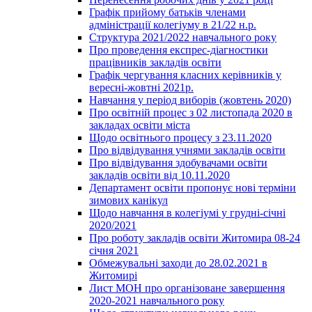
Графік прийому батьків членами
адміністрації колегіуму в 21/22 н.р.
Структура 2021/2022 навчального року
Про проведення експрес-діагностики
працівників закладів освіти
Графік чергування класних керівників у
вересні-жовтні 2021р.
Навчання у період виборів (жовтень 2020)
Про освітній процес з 02 листопада 2020 в
закладах освіти міста
Щодо освітнього процесу з 23.11.2020
Про відвідування учнями закладів освіти
Про відвідування здобувачами освіти
закладів освіти від 10.11.2020
Департамент освіти пропонує нові терміни
зимових канікул
Щодо навчання в колегіумі у грудні-січні
2020/2021
Про роботу закладів освіти Житомира 08-24
січня 2021
Обмежувальні заходи до 28.02.2021 в
Житомирі
Лист МОН про організоване завершення
2020-2021 навчального року