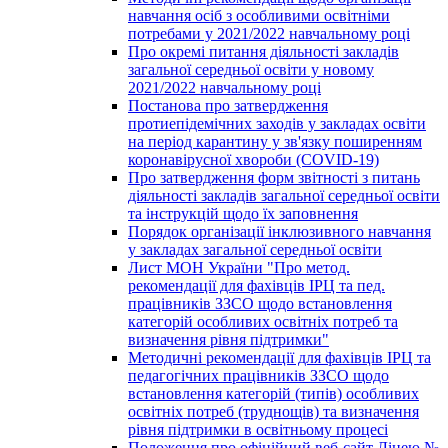
навчання осіб з особливими освітніми
потребами у 2021/2022 навчальному році
Про окремі питання діяльності закладів
загальної середньої освіти у новому
2021/2022 навчальному році
Постанова про затвердження
протиепідемічних заходів у закладах освіти
на період карантину у зв'язку поширенням
коронавірусної хвороби (COVID-19)
Про затвердження форм звітності з питань
діяльності закладів загальної середньої освіти
та інструкцій щодо їх заповнення
Порядок організації інклюзивного навчання
у закладах загальної середньої освіти
Лист МОН України "Про метод.
рекомендації для фахівців ІРЦ та пед.
працівників ЗЗСО щодо встановлення
категорій особливих освітніх потреб та
визначення рівня підтримки"
Методичні рекомендації для фахівців ІРЦ та
педагогічних працівників ЗЗСО щодо
встановлення категорій (типів) особливих
освітніх потреб (труднощів) та визначення
рівня підтримки в освітньому процесі
Положення про офіційний веб-сайт Ліцею №