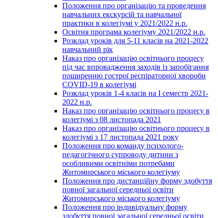
Положення про організацію та проведення
навчальних екскурсій та навчальної
практики в колегіумі у 2021/2022 н.р.
Освітня програма колегіуму 2021/2022 н.р.
Розклад уроків для 5-11 класів на 2021-2022
навчальний рік
Наказ про організацію освітнього процесу
під час впровадження заходів із запобігання
поширенню гострої респіраторної хвороби
COVID-19 в колегіумі
Розклад уроків 1-4 класів на І семестр 2021-
2022 н.р.
Наказ про організацію освітнього процесу в
колегіумі з 08 листопада 2021
Наказ про організацію освітнього процесу в
колегіумі з 17 листопада 2021 року
Положення про команду психолого-
педагогічного супроводу дитини з
особливими освітніми потребами
Житомирського міського колегіуму
Положення про дистанційну форму здобуття
повної загальної середньої освіти
Житомирського міського колегіуму
Положення про індивідуальну форму
здобуття повної загальної середньої освіти