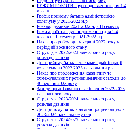
Щодо структури навчального року
РЕЖИМ РОБОТИ груп подовженого дня 1-4
класів
Графік прийому батьків адміністрацією
колегіуму у 2021/2022 н.р.
Розклад дзвінків 2021-2022 н.р. ІІ семестр
Режим роботи груп подовженого дня 1-4
класів на ІІ семестр 2021-2022 н.р.
Наказ про робочі дні у червні 2022 року у
період дії воєнного стану
Структура 2022/2023 навчального року,
розклад дзвінків
Дні прийому батьків членами адміністрації
колегіуму на 2022/2023 навчальний рік
Наказ про продовження карантину та
обмежувальних протиепідемічних заходів до
30 червня 2023 року
Заходи організованого закінчення 2022/2023
навчального року
Структура 2023/2024 навчального року,
розклад дзвінків
Дні прийому батьків адміністрацією ліцею в
2023/2024 навчальному році
Структура 2024/2025 навчального року,
розклад дзвінків