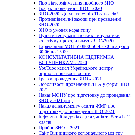
Про відтермінування пробного ЗНО
Графік проведення ЗНО - 2020
ЗНО-2020. До уваги учнів 11-х класів!
Протиепідемічні заходи при проведенні
ЗНО-2020
ЗНО в умовах карантину
Пункти тестування в яких випускники
колегіуму проходитимуть ЗНО-2020
Гаряча лінія МОНУ 0800-50-45-70 працює з
30.06 по 15.09
КОНСУЛЬТАТИВНА ПІДТРИМКА
ВСТУПНИКАМ - 2020
YouTube канал Українського центру
оцінювання якості освіти
Графік проведення ЗНО - 2021
Особливості проведення ДПА у формі ЗНО -
2021
Наказ МОНУ про підготовку до проведення
ЗНО у 2021 році
Наказ департаменту освіти ЖМР про
підготовку до проведення ЗНО-2021
Інформаційна довідка для учнів та батьків 11
класів
Пробне ЗНО – 2021
Сайт Вінницького регіонального центру