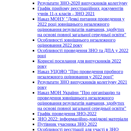
Результати ЗНО-2020 випускників колегіуму
Графік прийому реєстраційних документів
учнів 11-х класів - ЗНО 2021
Наказ МОНУ "Деякі питання проведення у
2022 році зовнішнього незалежного
оцінювання результатів навчання, здобутих
на основі повної загальної середньої освіти"
Особливості зовнішнього незалежного
оцінювання 2022 року
Особливості проведення ЗНО та ДПА у 2022
році
Корисні посилання для випускників 2022
року
Наказ УЦОЯО "Про проведення пробного
незалежного оцінювання у 2022 році"
Результати ЗНО випускників колегіуму 2021
року
Наказ МОН України "Про організацію та
проведення зовнішнього незалежного
оцінювання результатів навчання, здобутих
на основі повної загальної середньої освіти"
Графік проведення ЗНО-2022
ЗНО 2022: інформаційно-довідкові матеріали
Путівник учасника ЗНО 2022
Особливості реєстрації для участі в ЗНО