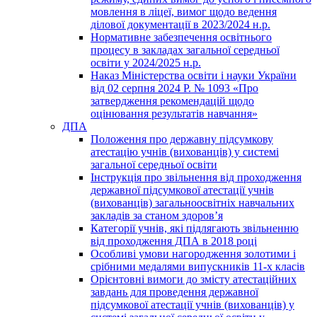
мовлення в ліцеї, вимог щодо ведення
ділової документації в 2023/2024 н.р.
Нормативне забезпечення освітнього
процесу в закладах загальної середньої
освіти у 2024/2025 н.р.
Наказ Міністерства освіти і науки України
від 02 серпня 2024 Р. № 1093 «Про
затвердження рекомендацій щодо
оцінювання результатів навчання»
ДПА
Положення про державну підсумкову
атестацію учнів (вихованців) у системі
загальної середньої освіти
Інструкція про звільнення від проходження
державної підсумкової атестації учнів
(вихованців) загальноосвітніх навчальних
закладів за станом здоров’я
Категорії учнів, які підлягають звільненню
від проходження ДПА в 2018 році
Особливі умови нагородження золотими і
срібними медалями випускників 11-х класів
Орієнтовні вимоги до змісту атестаційних
завдань для проведення державної
підсумкової атестації учнів (вихованців) у