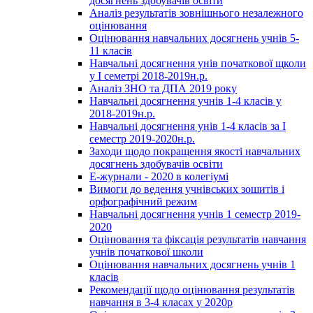
досягнень здобувачів освіти
Аналіз результатів зовнішнього незалежного
оцінювання
Оцінювання навчальних досягнень учнів 5-
11 класів
Навчальні досягнення унів початкової щколи
у І семетрі 2018-2019н.р.
Аналіз ЗНО та ДПА 2019 року
Навчальні досягнення учнів 1-4 класів у
2018-2019н.р.
Навчальні досягнення унів 1-4 класів за І
семестр 2019-2020н.р.
Заходи щодо покращення якості навчальних
досягнень здобувачів освіти
Е-журнали - 2020 в колегіумі
Вимоги до ведення учнівських зошитів і
орфографічний режим
Навчальні досягнення учнів 1 семестр 2019-
2020
Оцінювання та фіксація результатів навчання
учнів початкової школи
Оцінювання навчальних досягнень учнів 1
класів
Рекомендації щодо оцінювання результатів
навчання в 3-4 класах у 2020р