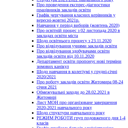
Про проведення експрес-діагностики
працівників закладів освіти
Графік чергування класних керівників у
вересні-жовтні 2021р.
Навчання у період виборів (жовтень 2020)
Про освітній процес з 02 листопада 2020 в
закладах освіти міста
Щодо освітнього процесу з 23.11.2020
Про відвідування учнями закладів освіти
Про відвідування здобувачами освіти
закладів освіти від 10.11.2020
Департамент освіти пропонує нові терміни
зимових канікул
Щодо навчання в колегіумі у грудні-січні
2020/2021
Про роботу закладів освіти Житомира 08-24
січня 2021
Обмежувальні заходи до 28.02.2021 в
Житомирі
Лист МОН про організоване завершення
2020-2021 навчального року
Щодо структури навчального року
РЕЖИМ РОБОТИ груп подовженого дня 1-4
класів