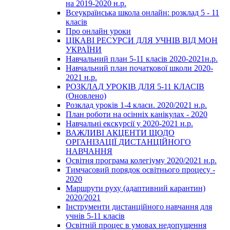
на 2019-2020 н.р.
Всеукраїнська школа онлайн: розклад 5 - 11
класів
Про онлайн уроки
ЦІКАВІ РЕСУРСИ ДЛЯ УЧНІВ ВІД МОН
УКРАЇНИ
Навчальний план 5-11 класів 2020-2021н.р.
Навчальний план початкової школи 2020-
2021 н.р.
РОЗКЛАД УРОКІВ ДЛЯ 5-11 КЛАСІВ
(Оновлено)
Розклад уроків 1-4 класи. 2020/2021 н.р.
План роботи на осінніх канікулах - 2020
Навчальні екскурсії у 2020-2021 н.р.
ВАЖЛИВІ АКЦЕНТИ ЩОДО
ОРГАНІЗАЦІЇ ДИСТАНЦІЙНОГО
НАВЧАННЯ
Освітня програма колегіуму 2020/2021 н.р.
Тимчасовий порядок освітнього процесу -
2020
Маршрути руху (адаптивний карантин)
2020/2021
Інструменти дистанційного навчання для
учнів 5-11 класів
Освітній процес в умовах недопущення