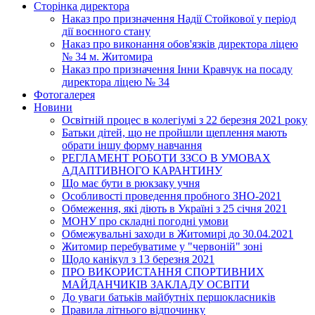
Сторінка директора
Наказ про призначення Надії Стойкової у період
дії воєнного стану
Наказ про виконання обов'язків директора ліцею
№ 34 м. Житомира
Наказ про призначення Інни Кравчук на посаду
директора ліцею № 34
Фотогалерея
Новини
Освітній процес в колегіумі з 22 березня 2021 року
Батьки дітей, що не пройшли щеплення мають
обрати іншу форму навчання
РЕГЛАМЕНТ РОБОТИ ЗЗСО В УМОВАХ
АДАПТИВНОГО КАРАНТИНУ
Що має бути в рюкзаку учня
Особливості проведення пробного ЗНО-2021
Обмеження, які діють в Україні з 25 січня 2021
МОНУ про складні погодні умови
Обмежувальні заходи в Житомирі до 30.04.2021
Житомир перебуватиме у "червоній" зоні
Щодо канікул з 13 березня 2021
ПРО ВИКОРИСТАННЯ СПОРТИВНИХ
МАЙДАНЧИКІВ ЗАКЛАДУ ОСВІТИ
До уваги батьків майбутніх першокласників
Правила літнього відпочинку