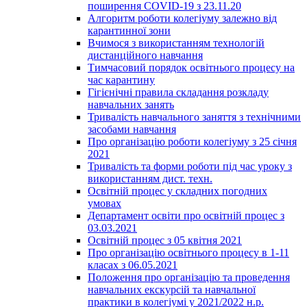
поширення COVID-19 з 23.11.20
Алгоритм роботи колегіуму залежно від
карантинної зони
Вчимося з використанням технологій
дистанційного навчання
Тимчасовий порядок освітнього процесу на
час карантину
Гігієнічні правила складання розкладу
навчальних занять
Тривалість навчального заняття з технічними
засобами навчання
Про організацію роботи колегіуму з 25 січня
2021
Тривалість та форми роботи під час уроку з
використанням дист. техн.
Освітній процес у складних погодних
умовах
Департамент освіти про освітній процес з
03.03.2021
Освітній процес з 05 квітня 2021
Про організацію освітнього процесу в 1-11
класах з 06.05.2021
Положення про організацію та проведення
навчальних екскурсій та навчальної
практики в колегіумі у 2021/2022 н.р.