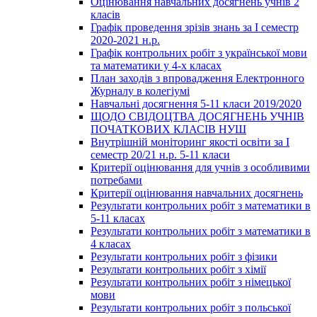
Оцінювання навчальних досягнень учнів 2
класів
Графік проведення зрізів знань за І семестр
2020-2021 н.р.
Графік контрольних робіт з української мови
та математики у 4-х класах
План заходів з впровадження Електронного
Журналу в колегіумі
Навчальні досягнення 5-11 класи 2019/2020
ЩОДО СВІДОЦТВА ДОСЯГНЕНЬ УЧНІВ
ПОЧАТКОВИХ КЛАСІВ НУШ
Внутрішній моніторинг якості освіти за І
семестр 20/21 н.р. 5-11 класи
Критерії оцінювання для учнів з особливими
потребами
Критерії оцінювання навчальних досягнень
Результати контрольних робіт з математики в
5-11 класах
Результати контрольних робіт з математики в
4 класах
Результати контрольних робіт з фізики
Результати контрольних робіт з хімії
Результати контрольних робіт з німецької
мови
Результати контрольних робіт з польської