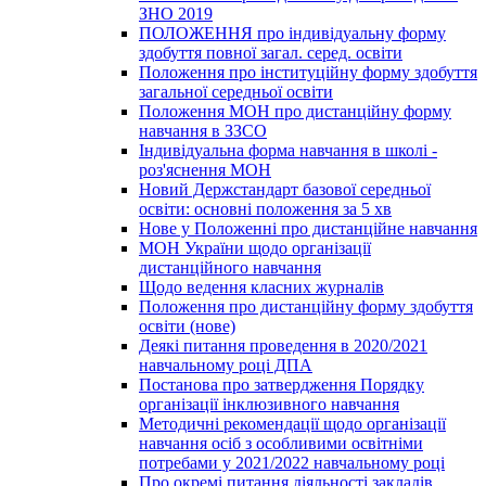
ЗНО 2019
ПОЛОЖЕННЯ про індивідуальну форму
здобуття повної загал. серед. освіти
Положення про інституційну форму здобуття
загальної середньої освіти
Положення МОН про дистанційну форму
навчання в ЗЗСО
Індивідуальна форма навчання в школі -
роз'яснення МОН
Новий Держстандарт базової середньої
освіти: основні положення за 5 хв
Нове у Положенні про дистанційне навчання
МОН України щодо організації
дистанційного навчання
Щодо ведення класних журналів
Положення про дистанційну форму здобуття
освіти (нове)
Деякі питання проведення в 2020/2021
навчальному році ДПА
Постанова про затвердження Порядку
організації інклюзивного навчання
Методичні рекомендації щодо організації
навчання осіб з особливими освітніми
потребами у 2021/2022 навчальному році
Про окремі питання діяльності закладів