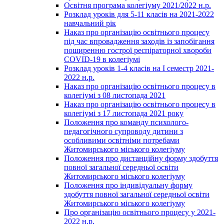
Освітня програма колегіуму 2021/2022 н.р.
Розклад уроків для 5-11 класів на 2021-2022
навчальний рік
Наказ про організацію освітнього процесу
під час впровадження заходів із запобігання
поширенню гострої респіраторної хвороби
COVID-19 в колегіумі
Розклад уроків 1-4 класів на І семестр 2021-
2022 н.р.
Наказ про організацію освітнього процесу в
колегіумі з 08 листопада 2021
Наказ про організацію освітнього процесу в
колегіумі з 17 листопада 2021 року
Положення про команду психолого-
педагогічного супроводу дитини з
особливими освітніми потребами
Житомирського міського колегіуму
Положення про дистанційну форму здобуття
повної загальної середньої освіти
Житомирського міського колегіуму
Положення про індивідуальну форму
здобуття повної загальної середньої освіти
Житомирського міського колегіуму
Про організацію освітнього процесу у 2021-
2022 н.р.