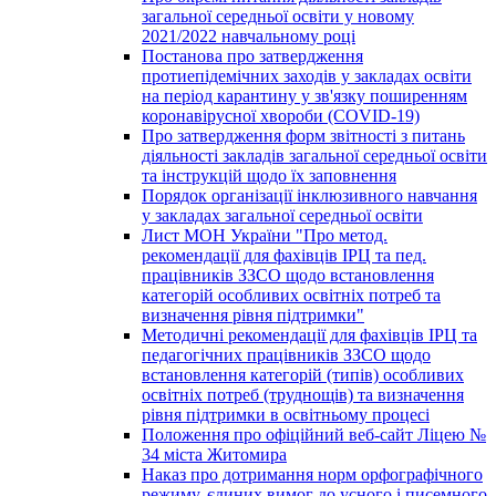
загальної середньої освіти у новому
2021/2022 навчальному році
Постанова про затвердження
протиепідемічних заходів у закладах освіти
на період карантину у зв'язку поширенням
коронавірусної хвороби (COVID-19)
Про затвердження форм звітності з питань
діяльності закладів загальної середньої освіти
та інструкцій щодо їх заповнення
Порядок організації інклюзивного навчання
у закладах загальної середньої освіти
Лист МОН України "Про метод.
рекомендації для фахівців ІРЦ та пед.
працівників ЗЗСО щодо встановлення
категорій особливих освітніх потреб та
визначення рівня підтримки"
Методичні рекомендації для фахівців ІРЦ та
педагогічних працівників ЗЗСО щодо
встановлення категорій (типів) особливих
освітніх потреб (труднощів) та визначення
рівня підтримки в освітньому процесі
Положення про офіційний веб-сайт Ліцею №
34 міста Житомира
Наказ про дотримання норм орфографічного
режиму, єдиних вимог до усного і писемного