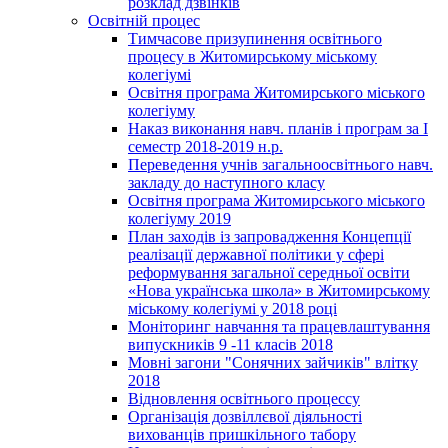
розклад дзвінків
Освітній процес
Тимчасове призупинення освітнього
процесу в Житомирському міському
колегіумі
Освітня програма Житомирського міського
колегіуму
Наказ виконання навч. планів і програм за І
семестр 2018-2019 н.р.
Переведення учнів загальноосвітнього навч.
закладу до наступного класу
Освітня програма Житомирського міського
колегіуму 2019
План заходів із запровадження Концепції
реалізації державної політики у сфері
реформування загальної середньої освіти
«Нова українська школа» в Житомирському
міському колегіумі у 2018 році
Моніторинг навчання та працевлаштування
випускників 9 -11 класів 2018
Мовні загони "Сонячних зайчиків" влітку
2018
Відновлення освітнього процессу
Організація дозвіллєвої діяльності
вихованців пришкільного табору