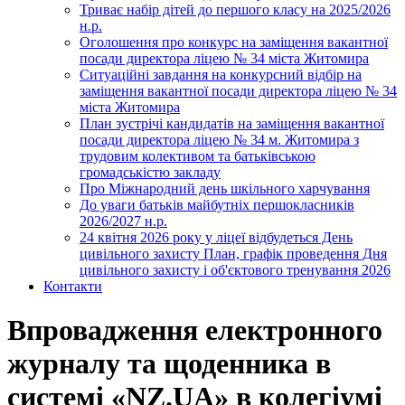
Триває набір дітей до першого класу на 2025/2026
н.р.
Оголошення про конкурс на заміщення вакантної
посади директора ліцею № 34 міста Житомира
Ситуаційні завдання на конкурсний відбір на
заміщення вакантної посади директора ліцею № 34
міста Житомира
План зустрічі кандидатів на заміщення вакантної
посади директора ліцею № 34 м. Житомира з
трудовим колективом та батьківською
громадськістю закладу
Про Міжнародний день шкільного харчування
До уваги батьків майбутніх першокласників
2026/2027 н.р.
24 квітня 2026 року у ліцеї відбудеться День
цивільного захисту План, графік проведення Дня
цивільного захисту і об'єктового тренування 2026
Контакти
Впровадження електронного
журналу та щоденника в
системі «NZ.UA» в колегіумі