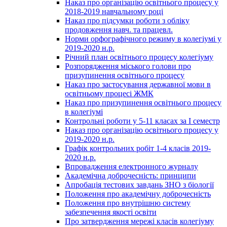
Наказ про організацію освітнього процесу у
2018-2019 навчальному році
Наказ про підсумки роботи з обліку
продовження навч. та працевл.
Норми орфографічного режиму в колегіумі у
2019-2020 н.р.
Річний план освітнього процесу колегіуму
Розпорядження міського голови про
призупинення освітнього процесу
Наказ про застосування державної мови в
освітньому процесі ЖМК
Наказ про призупинення освітнього процесу
в колегіумі
Контрольні роботи у 5-11 класах за І семестр
Наказ про організацію освітнього процесу у
2019-2020 н.р.
Графік контрольних робіт 1-4 класів 2019-
2020 н.р.
Впровадження електронного журналу
Академічна доброчесність: принципи
Апробація тестових завдань ЗНО з біології
Положення про академічну доброчесність
Положення про внутрішню систему
забезпечення якості освіти
Про затвердження мережі класів колегіуму