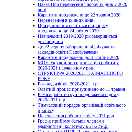
Наказ Про перенесення робочих днів у 2020
році
Карантин продовжено до 22 травня 2020
Перенесення вихідних днів
Призупинення освітнього процесу
продовжено до 24 квітня 2020
Навчальний 2019-2020 рік завершиться
дистанційно
До 22 червня заборонено відвідування
закладів освіти її здобувачами
Карантин продовжено до 31 липня 2020
МОН України про організацію роботи у
2020/2021 навчальному році
СТРУКТУРА 2020/2021 НАВЧАЛЬНОГО
РОКУ
Розклад дзінків 2020-2021 н.р.
Освітній процес призупинено до 11 травня
Режим роботи груп продовженого дня у
2020/2021 н.р.
Тимчасовий порядок організації освітнього
процесу
Перенесення робочих днів у 2021 році
Графік прийому батьків членами
адміністрації колегіуму в 21/22 н.р.
Структура 2021/2022 навчального року