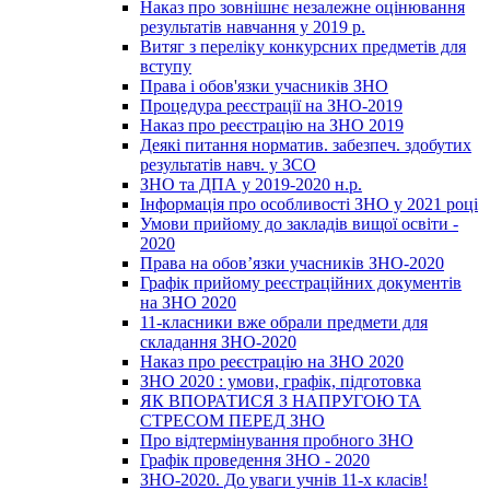
Наказ про зовнішнє незалежне оцінювання
результатів навчання у 2019 р.
Витяг з переліку конкурсних предметів для
вступу
Права і обов'язки учасників ЗНО
Процедура реєстрації на ЗНО-2019
Наказ про реєстрацію на ЗНО 2019
Деякі питання норматив. забезпеч. здобутих
результатів навч. у ЗСО
ЗНО та ДПА у 2019-2020 н.р.
Інформація про особливості ЗНО у 2021 році
Умови прийому до закладів вищої освіти -
2020
Права на обов’язки учасників ЗНО-2020
Графік прийому реєстраційних документів
на ЗНО 2020
11-класники вже обрали предмети для
складання ЗНО-2020
Наказ про реєстрацію на ЗНО 2020
ЗНО 2020 : умови, графік, підготовка
ЯК ВПОРАТИСЯ З НАПРУГОЮ ТА
СТРЕСОМ ПЕРЕД ЗНО
Про відтермінування пробного ЗНО
Графік проведення ЗНО - 2020
ЗНО-2020. До уваги учнів 11-х класів!