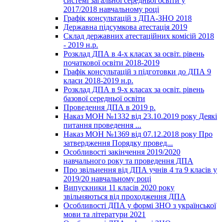
системі загальної середньої освіти у
2017/2018 навчальному році
Графік консультацій з ДПА-ЗНО 2018
Державна підсумкова атестація 2019
Склад державних атестаційних комісій 2018
- 2019 н.р.
Розклад ДПА в 4-х класах за освіт. рівень
початкової освіти 2018-2019
Графік консультацій з підготовки до ДПА 9
класи 2018-2019 н.р.
Розклад ДПА в 9-х класах за освіт. рівень
базової середньої освіти
Проведення ДПА в 2019 р.
Наказ МОН №1332 від 23.10.2019 року Деякі
питання проведення ...
Наказ МОН №1369 від 07.12.2018 року Про
затвердження Порядку провед...
Особливості закінчення 2019/2020
навчального року та проведення ДПА
Про звільнення від ДПА учнів 4 та 9 класів у
2019/20 навчальному році
Випускники 11 класів 2020 року
звільняються від проходження ДПА
Особливості ДПА у формі ЗНО з української
мови та літератури 2021